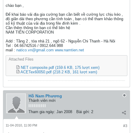
chào bạn ,
Để khai báo vải địa gia cường bạn cần biết về cường lực chịu kéo ,
độ giãn dài theo phương cần tính toán , bạn có thể tham khảo thông
số kỹ thuật của vải địa trong file đính kèm .
Cần thêm thông tin bạn có thể liên hệ
NAM TIẾN CORPORATION
Add : Tầng 2 , tòa nhà 21 , ngõ 62 - Nguyễn Chi Thanh - Hà Nôi
Tel : 04.66742516 / 0912.644.988
mail :
natico.vn@gmail.com
www.namtien.net
Attached Files
NET composite.pdf
(159.6 KB, 175 lượt xem)
ACETex60050.pdf
(218.2 KB, 161 lượt xem)
Hồ Nam Phương
Thành viên mới
Tham gia ngày:
Jan 2008
Bài gởi:
2
11-04-2010, 11:00 PM
#3