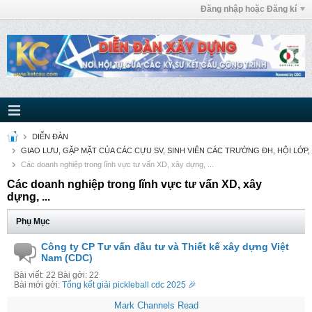
Đăng nhập hoặc Đăng kí
DIỄN ĐÀN
GIAO LƯU, GẶP MẶT CỦA CÁC CỰU SV, SINH VIÊN CÁC TRƯỜNG ĐH, HỘI LỚP,
Các doanh nghiệp trong lĩnh vực tư vấn XD, xây dựng, ...
Các doanh nghiệp trong lĩnh vực tư vấn XD, xây
dựng, ...
Phụ Mục
Công ty CP Tư vấn đầu tư và Thiết kế xây dựng Việt
Nam (CDC)
Bài viết: 22 Bài gởi: 22
Bài mới gởi:
Tổng kết giải pickleball cdc 2025 🎉
Mark Channels Read