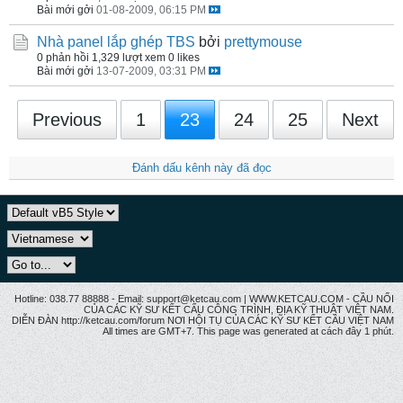
Bài mới gởi
01-08-2009, 06:15 PM
Nhà panel lắp ghép TBS
bởi
prettymouse
0 phản hồi
1,329 lượt xem
0 likes
Bài mới gởi
13-07-2009, 03:31 PM
Previous
1
23
24
25
Next
Đánh dấu kênh này đã đọc
Hotline: 038.77 88888 - Email: support@ketcau.com | WWW.KETCAU.COM - CẦU NỐI
CỦA CÁC KỸ SƯ KẾT CẤU CÔNG TRÌNH, ĐỊA KỸ THUẬT VIỆT NAM.
DIỄN ĐÀN http://ketcau.com/forum NƠI HỘI TỤ CỦA CÁC KỸ SƯ KẾT CÂU VIỆT NAM
All times are GMT+7. This page was generated at cách đây 1 phút.