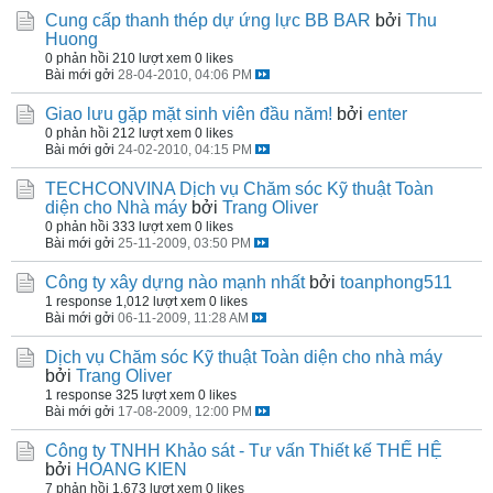
Cung cấp thanh thép dự ứng lực BB BAR
bởi
Thu
Huong
0 phản hồi
210 lượt xem
0 likes
Bài mới gởi
28-04-2010, 04:06 PM
Giao lưu gặp mặt sinh viên đầu năm!
bởi
enter
0 phản hồi
212 lượt xem
0 likes
Bài mới gởi
24-02-2010, 04:15 PM
TECHCONVINA Dịch vụ Chăm sóc Kỹ thuật Toàn
diện cho Nhà máy
bởi
Trang Oliver
0 phản hồi
333 lượt xem
0 likes
Bài mới gởi
25-11-2009, 03:50 PM
Công ty xây dựng nào mạnh nhất
bởi
toanphong511
1 response
1,012 lượt xem
0 likes
Bài mới gởi
06-11-2009, 11:28 AM
Dịch vụ Chăm sóc Kỹ thuật Toàn diện cho nhà máy
bởi
Trang Oliver
1 response
325 lượt xem
0 likes
Bài mới gởi
17-08-2009, 12:00 PM
Công ty TNHH Khảo sát - Tư vấn Thiết kế THẾ HỆ
bởi
HOANG KIEN
7 phản hồi
1,673 lượt xem
0 likes