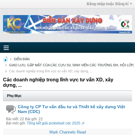
Đăng nhập hoặc Đăng kí
DIỄN ĐÀN
GIAO LƯU, GẶP MẶT CỦA CÁC CỰU SV, SINH VIÊN CÁC TRƯỜNG ĐH, HỘI LỚP,
Các doanh nghiệp trong lĩnh vực tư vấn XD, xây dựng, ...
Các doanh nghiệp trong lĩnh vực tư vấn XD, xây
dựng, ...
Phụ Mục
Công ty CP Tư vấn đầu tư và Thiết kế xây dựng Việt
Nam (CDC)
Bài viết: 22 Bài gởi: 22
Bài mới gởi:
Tổng kết giải pickleball cdc 2025 🎉
Mark Channels Read