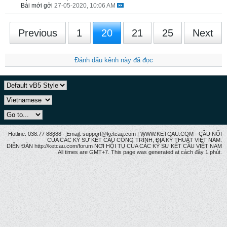
Bài mới gởi
27-05-2020, 10:06 AM
Previous
1
20
21
25
Next
Đánh dấu kênh này đã đọc
Hotline: 038.77 88888 - Email: support@ketcau.com | WWW.KETCAU.COM - CẦU NỐI
CỦA CÁC KỸ SƯ KẾT CẤU CÔNG TRÌNH, ĐỊA KỸ THUẬT VIỆT NAM.
DIỄN ĐÀN http://ketcau.com/forum NƠI HỘI TỤ CỦA CÁC KỸ SƯ KẾT CÂU VIỆT NAM
All times are GMT+7. This page was generated at cách đây 1 phút.