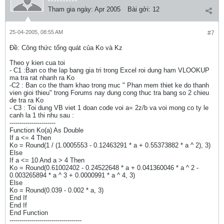
Tham gia ngày:
Apr 2005
Bài gởi:
12
25-04-2005, 08:55 AM
#7
Ðề: Công thức tổng quát của Ko và Kz
Theo y kien cua toi
- C1 :Ban co the lap bang gia tri trong Excel roi dung ham VLOOKUP
ma tra rat nhanh ra Ko
-C2 : Ban co the tham khao trong muc " Phan mem thiet ke do thanh
vien gioi thieu" trong Forums nay dung cong thuc tra bang so 2 chieu
de tra ra Ko
- C3 : Toi dung VB viet 1 doan code voi a= 2z/b va voi mong co ty le
canh la 1 thi nhu sau :
-----------------------
Function Ko(a) As Double
If a <= 4 Then
Ko = Round(1 / (1.0005553 - 0.12463291 * a + 0.55373882 * a ^ 2), 3)
Else
If a <= 10 And a > 4 Then
Ko = Round(0.61002402 - 0.24522648 * a + 0.041360046 * a ^ 2 -
0.003265894 * a ^ 3 + 0.0000991 * a ^ 4, 3)
Else
Ko = Round(0.039 - 0.002 * a, 3)
End If
End If
End Function
------------------------------------