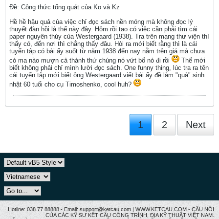
Ðề: Công thức tổng quát của Ko và Kz
Hề hề hậu quả của việc chỉ đọc sách nền móng mà không đọc lý
thuyết đàn hồi là thế này đây. Hôm rồi tao có việc cần phải tìm cái
paper nguyên thủy của Westergaard (1938). Tra trên mạng thư viện thì
thấy có, đến nơi thì chẳng thấy đâu. Hỏi ra mới biết rằng thì là cái
tuyển tập có bài ấy suốt từ năm 1938 đến nay nằm trên giá mà chưa
có ma nào mượn cả thành thứ chúng nó vứt bố nó đi rồi
Thế mới
biết không phải chỉ mình lười đọc sách. One funny thing, lúc tra ra tên
cái tuyển tập mới biết ông Westergaard viết bài ấy đề làm "quà" sinh
nhật 60 tuổi cho cụ Timoshenko, cool huh?
1
2
Next
Hotline: 038.77 88888 - Email: support@ketcau.com | WWW.KETCAU.COM - CẦU NỐI
CỦA CÁC KỸ SƯ KẾT CẤU CÔNG TRÌNH, ĐỊA KỸ THUẬT VIỆT NAM.