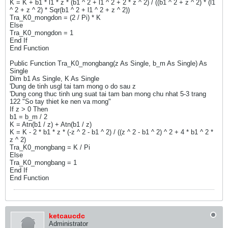
K = K + b1 * l1 * z * (b1 ^ 2 + l1 ^ 2 + 2 * z ^ 2) / ((b1 ^ 2 + z ^ 2) * (l1
^ 2 + z ^ 2) * Sqr(b1 ^ 2 + l1 ^ 2 + z ^ 2))
Tra_K0_mongdon = (2 / Pi) * K
Else
Tra_K0_mongdon = 1
End If
End Function
Public Function Tra_K0_mongbang(z As Single, b_m As Single) As
Single
Dim b1 As Single, K As Single
'Dung de tinh usgl tai tam mong o do sau z
'Dung cong thuc tinh ung suat tai tam ban mong chu nhat 5-3 trang
122 "So tay thiet ke nen va mong"
If z > 0 Then
b1 = b_m / 2
K = Atn(b1 / z) + Atn(b1 / z)
K = K - 2 * b1 * z * (-z ^ 2 - b1 ^ 2) / ((z ^ 2 - b1 ^ 2) ^ 2 + 4 * b1 ^ 2 *
z ^ 2)
Tra_K0_mongbang = K / Pi
Else
Tra_K0_mongbang = 1
End If
End Function
ketcaucdc
Administrator