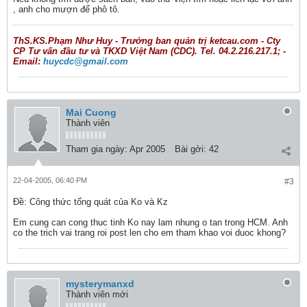
, anh cho mượn để phô tô.
ThS.KS.Phạm Như Huy - Trưởng ban quản trị ketcau.com - Cty
CP Tư vấn đầu tư và TKXD Việt Nam (CDC). Tel. 04.2.216.217.1; -
Email:
huycdc@gmail.com
Mai Cuong
Thành viên
Tham gia ngày:
Apr 2005
Bài gởi:
42
22-04-2005, 06:40 PM
#3
Ðề: Công thức tổng quát của Ko và Kz
Em cung can cong thuc tinh Ko nay lam nhung o tan trong HCM. Anh
co the trich vai trang roi post len cho em tham khao voi duoc khong?
mysterymanxd
Thành viên mới