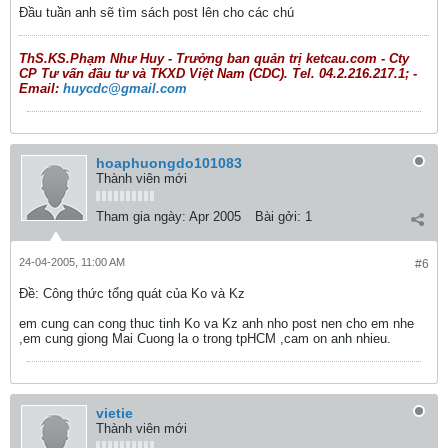
Đầu tuần anh sẽ tìm sách post lên cho các chú
ThS.KS.Phạm Như Huy - Trưởng ban quản trị ketcau.com - Cty
CP Tư vấn đầu tư và TKXD Việt Nam (CDC). Tel. 04.2.216.217.1; -
Email:
huycdc@gmail.com
hoaphuongdo101083
Thành viên mới
Tham gia ngày:
Apr 2005
Bài gởi:
1
24-04-2005, 11:00 AM
#6
Ðề: Công thức tổng quát của Ko và Kz
em cung can cong thuc tinh Ko va Kz anh nho post nen cho em nhe
,em cung giong Mai Cuong la o trong tpHCM ,cam on anh nhieu.
vietie
Thành viên mới