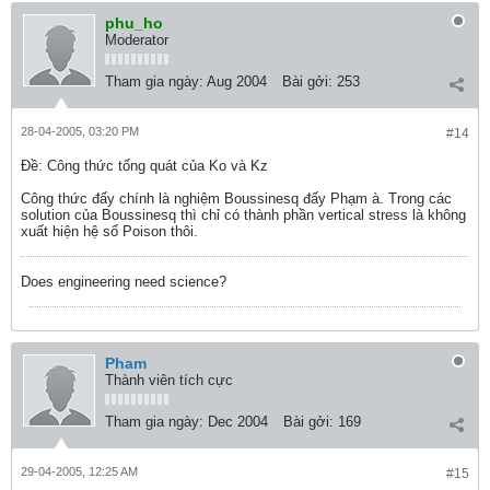
phu_ho
Moderator
Tham gia ngày:
Aug 2004
Bài gởi:
253
28-04-2005, 03:20 PM
#14
Ðề: Công thức tổng quát của Ko và Kz
Công thức đấy chính là nghiệm Boussinesq đấy Phạm à. Trong các
solution của Boussinesq thì chỉ có thành phần vertical stress là không
xuất hiện hệ số Poison thôi.
Does engineering need science?
Pham
Thành viên tích cực
Tham gia ngày:
Dec 2004
Bài gởi:
169
29-04-2005, 12:25 AM
#15