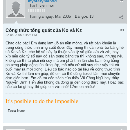
mysterymanxd
Thành viên mới
Tham gia ngày:
Mar 2005
Bài gởi:
13
Công thức tổng quát của Ko và Kz
#1
22-04-2005, 04:26 PM
Chào các bác! Em dang làm đồ án nền móng, và rất băn khoăn là
trong công thức tính ứng suất đưới đáy móng thi cần phải tra bảng hệ
số Ko và Kz, các hệ số này fụ thuộc vào tỷ số giũa a/b và z/b, hay
x/b nếu các tỷ số này có sẵn trong bảng tra thì không sao, nhưng nếu
không có thì ta phải nội suy mà em phải tính lún cho ba móng bằng
phương pháp cộng lún từng lớp, mà nếu cứ nội suy như vậy thì cả
buổi may ra mới xong. Liệu có bác nào có tài liêu về công thức tính
Ko và Kz thì làm ơn giúp, để em có thể dùng Excel làm mọi chuyện
đơn giản hơn. Em đã tra các sách của thầy Vũ Công Ngữ hay thầy
Nguyễn Đình Tiến đều khong đả động gì đến công thức này. Hoặc bác
nào có ké gì hay thì giúp em với nhé! CÁm on nhiều!
It's posible to do the imposible
Tags:
None