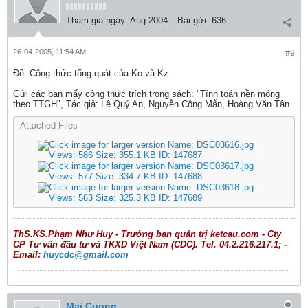
Tham gia ngày:
Aug 2004
Bài gởi:
636
26-04-2005, 11:54 AM
#9
Ðề: Công thức tổng quát của Ko và Kz
Gửi các bạn mấy công thức trích trong sách: "Tính toán nền móng
theo TTGH", Tác giả: Lê Quý An, Nguyễn Công Mẫn, Hoàng Văn Tân.
Attached Files
ThS.KS.Phạm Như Huy - Trưởng ban quản trị ketcau.com - Cty
CP Tư vấn đầu tư và TKXD Việt Nam (CDC). Tel. 04.2.216.217.1; -
Email:
huycdc@gmail.com
Mai Cuong