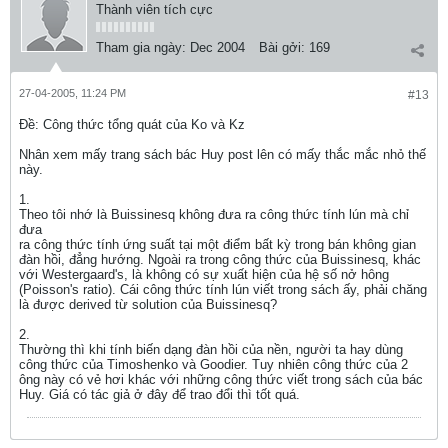
Thành viên tích cực
Tham gia ngày:
Dec 2004
Bài gởi:
169
27-04-2005, 11:24 PM
#13
Ðề: Công thức tổng quát của Ko và Kz
Nhân xem mấy trang sách bác Huy post lên có mấy thắc mắc nhỏ thế
này.
1.
Theo tôi nhớ là Buissinesq không đưa ra công thức tính lún mà chỉ
đưa
ra công thức tính ứng suất tại một điểm bất kỳ trong bán không gian
đàn hồi, đẳng hướng. Ngoài ra trong công thức của Buissinesq, khác
với Westergaard's, là không có sự xuất hiện của hệ số nở hông
(Poisson's ratio). Cái công thức tính lún viết trong sách ấy, phải chăng
là được derived từ solution của Buissinesq?
2.
Thường thì khi tính biến dạng đàn hồi của nền, người ta hay dùng
công thức của Timoshenko và Goodier. Tuy nhiên công thức của 2
ông này có vẻ hơi khác với những công thức viết trong sách của bác
Huy. Giá có tác giả ở đây để trao đổi thì tốt quá.