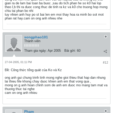
gian ra de lam bai toan ba buoc ,sau do tich phan he so k0 hai lop
theo l,b thi ra duoc cong thuc de tinh ra kz va k0 cho truong hop mong
chiu tai phan bo nhi
tuy nhien anh huy po st bai len em moi thay hoa ra minh bo sot mot
phan rat hay.cam on ong anh nhieu nhe
songphao101
Thành viên
Tham gia ngày:
Apr 2005
Bài gởi:
60
27-04-2005, 01:11 PM
#12
Ðề: Công thức tổng quát của Ko và Kz
ong anh gui chung trinh tinh mong nghe gioi thieu that hap dan nhung
lai thieu file khong chay duoc khien anh em that vong qua ,
mong on g anh hoan chinh som de anh em duoc mo mang tam mat va
thuong thuc tai nghe
cam on ong anh nhieu
Pham