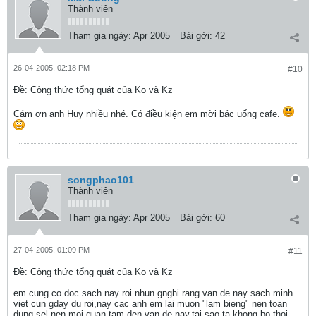
Thành viên
Tham gia ngày:
Apr 2005
Bài gởi:
42
26-04-2005, 02:18 PM
#10
Ðề: Công thức tổng quát của Ko và Kz
Cám ơn anh Huy nhiều nhé. Có điều kiện em mời bác uống cafe.
songphao101
Thành viên
Tham gia ngày:
Apr 2005
Bài gởi:
60
27-04-2005, 01:09 PM
#11
Ðề: Công thức tổng quát của Ko và Kz
em cung co doc sach nay roi nhun gnghi rang van de nay sach minh
viet cun gday du roi,nay cac anh em lai muon "lam bieng" nen toan
dung sel nen moi quan tam den van de nay,tai sao ta khong bo thoi