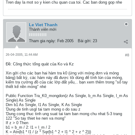
Tren day la mot so y kien chu quan cua toi. Cac ban dong gop nhe
Le Viet Thanh
Thành viên mới
Tham gia ngày:
Feb 2005
Bài gởi:
23
26-04-2005, 11:44 AM
#8
Ðề: Công thức tổng quát của Ko và Kz
Xin gởi cho các bạn hai hàm tra k0 (ứng với móng đơn và móng
băng) bất kỳ, các hàm này đã được tôi dùng để tính lún của móng,
kiểm tra cường đồ của các lớp đất yếu,.. bạn xem thêm trong "sổ tay
thiết kế nền móng" nhé
Public Function Tra_K0_mongdon(z As Single, b_m As Single, l_m As
Single) As Single
Dim b1 As Single, l1 As Single, K As Single
'Dung de tinh usgl tai tam mong o do sau z
'Dung cong thuc tinh ung suat tai tam ban mong chu nhat 5-3 trang
122 "So tay thiet ke nen va mong"
If z > 0 Then
b1 = b_m / 2: l1 = l_m / 2
K = Atn(b1 * l1 / (z * Sqr(b1 ^ 2 + l1 ^ 2 + z ^ 2)))