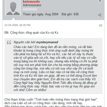
ketcaucdc
Administrator
Tham gia ngày:
Aug 2004
Bài gởi:
636
22-04-2005, 06:35 PM
#2
Ðề: Công thức tổng quát của Ko và Kz
Nguyên văn bởi
mysterymanxd
Chào các bác! Em dang làm đồ án nền móng, và rất băn
khoăn là trong công thức tính ứng suất đưới đáy móng thi
cần phải tra bảng hệ số Ko và Kz, các hệ số này fụ thuộc
vào tỷ số giũa a/b và z/b, hay x/b nếu các tỷ số này có sẵn
trong bảng tra thì không sao, nhưng nếu không có thì ta phải
nội suy mà em phải tính lún cho ba móng bằng phương pháp
cộng lún từng lớp, mà nếu cứ nội suy như vậy thì cả buổi
may ra mới xong. Liệu có bác nào có tài liêu về công thức
tính Ko và Kz thì làm ơn giúp, để em có thể dùng Excel làm
mọi chuyện đơn giản hơn. Em đã tra các sách của thầy Vũ
Công Ngữ hay thầy Nguyễn Đình Tiến đều khong đả động gì
đến công thức này. Hoặc bác nào có ké gì hay thì giúp em
với nhé! CÁm on nhiều!
Chú tham khảo cuốn "Tính toán nền móng theo trạng thai giới hạn"
dịch của Liên xô sẽ có công thức cần dùng, tính rất hay.
Nếu không tìm được sách bán, vào thư viện tìm hoặc liên lạc với anh