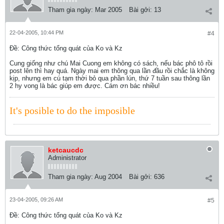
Tham gia ngày:
Mar 2005
Bài gởi:
13
22-04-2005, 10:44 PM
#4
Ðề: Công thức tổng quát của Ko và Kz
Cung giống như chú Mai Cuong em không có sách, nếu bác phô tô rồi
post lên thì hay quá. Ngày mai em thông qua lần đầu rồi chắc là không
kịp, nhưng em cú tạm thời bỏ qua phần lún, thứ 7 tuần sau thông lần
2 hy vong là bác giúp em được. Cám ơn bác nhiều!
It's posible to do the imposible
ketcaucdc
Administrator
Tham gia ngày:
Aug 2004
Bài gởi:
636
23-04-2005, 09:26 AM
#5
Ðề: Công thức tổng quát của Ko và Kz