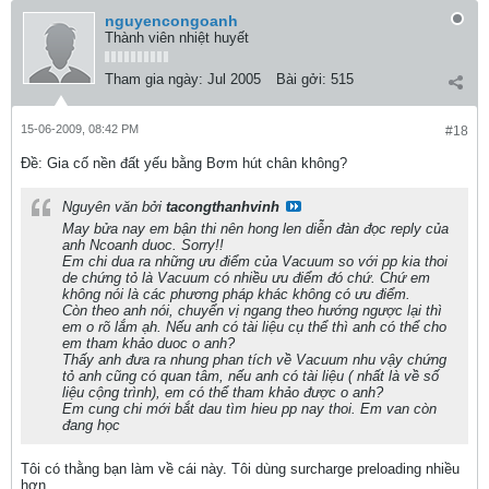
nguyencongoanh
Thành viên nhiệt huyết
Tham gia ngày:
Jul 2005
Bài gởi:
515
15-06-2009, 08:42 PM
#18
Ðề: Gia cố nền đất yếu bằng Bơm hút chân không?
Nguyên văn bởi
tacongthanhvinh
May bửa nay em bận thi nên hong len diễn đàn đọc reply của
anh Ncoanh duoc. Sorry!!
Em chi dua ra những ưu điểm của Vacuum so với pp kia thoi
de chứng tỏ là Vacuum có nhiều ưu điểm đó chứ. Chứ em
không nói là các phương pháp khác không có ưu điểm.
Còn theo anh nói, chuyển vị ngang theo hướng ngược lại thì
em o rõ lắm ạh. Nếu anh có tài liệu cụ thể thì anh có thể cho
em tham khảo duoc o anh?
Thấy anh đưa ra nhung phan tích về Vacuum nhu vậy chứng
tỏ anh cũng có quan tâm, nếu anh có tài liệu ( nhất là về số
liệu cộng trình), em có thể tham khảo được o anh?
Em cung chi mới bắt dau tìm hieu pp nay thoi. Em van còn
đang học
Tôi có thằng bạn làm về cái này. Tôi dùng surcharge preloading nhiều
hơn.