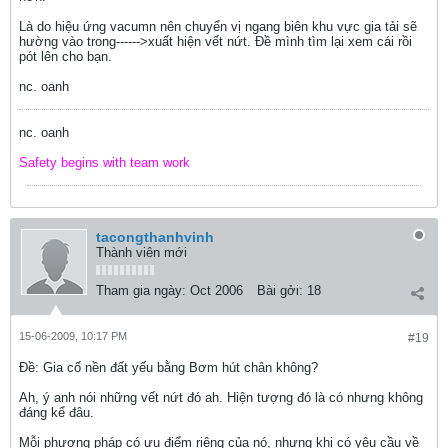
Là do hiệu ứng vacumn nên chuyển vị ngang biên khu vực gia tải sẽ
hường vào trong------>xuất hiện vết nứt. Đề mình tìm lại xem cái rồi
pót lên cho bạn.
nc. oanh
nc. oanh
Safety begins with team work
tacongthanhvinh
Thành viên mới
Tham gia ngày:
Oct 2006
Bài gởi:
18
15-06-2009, 10:17 PM
#19
Ðề: Gia cố nền đất yếu bằng Bơm hút chân không?
Ah, ý anh nói những vết nứt đó ah. Hiện tượng đó là có nhưng không
đáng kể đâu.
Mỗi phương pháp có ưu điểm riêng của nó, nhưng khi có yêu cầu về