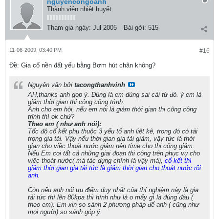
nguyencongoanh
Thành viên nhiệt huyết
Tham gia ngày:
Jul 2005
Bài gởi:
515
11-06-2009, 03:40 PM
#16
Ðề: Gia cố nền đất yếu bằng Bơm hút chân không?
Nguyên văn bởi
tacongthanhvinh
AH,thanks anh gop ý. Đúng là em dùng sai cái từ đó. ý em là
giảm thời gian thi công công trình.
Anh cho em hỏi, nếu em nói là giảm thời gian thi công công
trỉnh thì ok chứ?
Theo em ( như anh nói):
Tốc độ cố kết phụ thuộc 3 yếu tố anh liệt kê, trong đó có tải
trọng gia tải. Vậy nếu thời gian gia tải giảm, vậy tức là thời
gian cho việc thoát nước giảm nên time cho thi công giảm.
Nếu Em coi tất cả những giai đoạn thi công trên phục vụ cho
viêc thoát nước( mà tác dụng chính là vậy mà),
cố kết thì
giảm thời gian gia tải tức là giảm thời gian cho thoát nước rồi
anh
.
Còn nếu anh nói ưu điểm duy nhất của thí nghiệm này là gia
tải tức thì lên 80kpa thì hình như là o mấy gì là đúng đâu (
theo em). Em xin so sánh 2 phương pháp để anh ( cũng như
mọi người) so sánh góp ý: