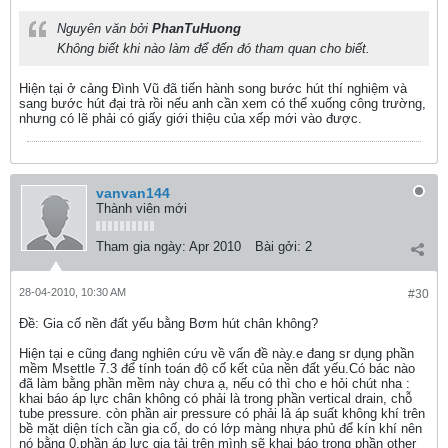
Nguyên văn bởi
PhanTuHuong
Không biết khi nào làm để đến đó tham quan cho biết.
Hiện tại ở cảng Đình Vũ đã tiến hành song bước hút thí nghiệm và
sang bước hút đại trà rồi nếu anh cần xem có thể xuống công trường,
nhưng có lẽ phải có giấy giới thiệu của xếp mới vào được.
vanvan144
Thành viên mới
Tham gia ngày:
Apr 2010
Bài gởi:
2
28-04-2010, 10:30 AM
#30
Ðề: Gia cố nền đất yếu bằng Bơm hút chân không?
Hiện tại e cũng đang nghiên cứu về vấn đề này.e đang sr dụng phần
mềm Msettle 7.3 để tính toán độ cố kết của nền đất yếu.Có bác nào
đã làm bằng phần mềm này chưa ạ, nếu có thì cho e hỏi chút nha :
khai báo áp lực chân không có phải là trong phần vertical drain, chỗ
tube pressure. còn phần air pressure có phải lả áp suất không khí trên
bề mặt diện tích cần gia cố, do có lớp màng nhựa phủ để kín khí nên
nó bằng 0.phần áp lực gia tải trên mình sẽ khai báo trong phần other