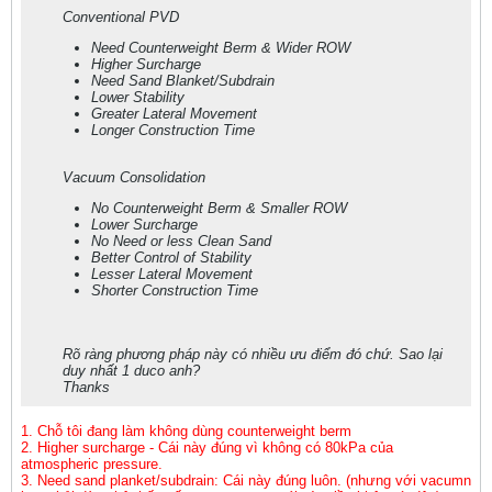
Conventional PVD
Need Counterweight Berm & Wider ROW
Higher Surcharge
Need Sand Blanket/Subdrain
Lower Stability
Greater Lateral Movement
Longer Construction Time
Vacuum Consolidation
No Counterweight Berm & Smaller ROW
Lower Surcharge
No Need or less Clean Sand
Better Control of Stability
Lesser Lateral Movement
Shorter Construction Time
Rõ ràng phương pháp này có nhiều ưu điểm đó chứ. Sao lại
duy nhất 1 duco anh?
Thanks
1. Chỗ tôi đang làm không dùng counterweight berm
2. Higher surcharge - Cái này đúng vì không có 80kPa của
atmospheric pressure.
3. Need sand planket/subdrain: Cái này đúng luôn. (nhưng với vacumn