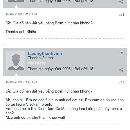
Tham gia ngày:
Oct 2006
Bài gởi:
18
16-06-2009, 03:38 PM
#21
Ðề: Gia cố nền đất yếu bằng Bơm hút chân không?
Thanks anh Nhiều.
tacongthanhvinh
Thành viên mới
Tham gia ngày:
Oct 2006
Bài gởi:
18
16-06-2009, 03:43 PM
#22
Ðề: Gia cố nền đất yếu bằng Bơm hút chân không?
Ah, anh oi . Em co doc file cua anh goi em rui. Em cam on nhưng anh
co tai lieu o VietNam o anh.
Em nghe nói o Khi Dien Dam Ca Mau cũng làm biện pháp này, phai o
anh?
NẾu anh có thì cho tham khao voi!!