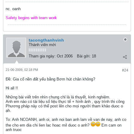
nc. oanh
Safety begins with team work
tacongthanhvinh
Thành viên mới
Tham gia ngày:
Oct 2006
Bài gởi:
18
21-06-2009, 02:18 PM
#24
Ðề: Gia cố nền đất yếu bằng Bơm hút chân không?
Hi all !!
Những bài viết trên nhìn chung chỉ là lá thuyết, kinh nghiệm.
Anh em nào có tài liệu số liệu thực tế + hình ảnh , quy trình thi công
Phương pháp này có thể post lên cho mọi người tham khảo duoc o
ạh.
To: Anh NCOANH, anh oi, anh noi ban anh lam về van de nay, anh co
the cho em dia chi lien lac hoac mil duoc o anh?
Em cam on
anh truoc