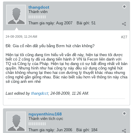
thangdcct
Thành viên
Tham gia ngày:
Aug 2007
Bài gởi:
51
24-08-2009, 11:24 AM
#27
Ðề: Gia cố nền đất yếu bằng Bơm hút chân không?
Hiện tại tôi cũng đang tìm hiểu về vấn đề này, hiện tại theo tôi được
biết có 2 công ty đã và đang tiến hành ở VN là Fecon liên danh với
TQ và Công ty của Pháp. Hiện tại họ đang có sự bất đồng nhất về bản
quyền. Nhưng hình như hai công ty này đều sử dụng công nghệ hút
chân không nhưng lại theo hai con đường lý thuyết khác nhau nhưng
công nghệ gần giống nhau. Bác nào biết sâu hơn về thông tin này chia
sẽ cũng anh em nhé
Last edited by
thangdcct
;
24-08-2009, 11:26 AM
.
nguyenthinu168
Thành viên tích cực
Tham gia ngày:
Jun 2006
Bài gởi:
184