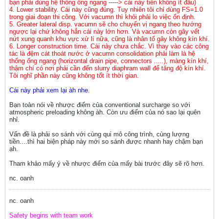
bạn phải dùng hệ thống ống ngang -----> cái này tiền không ít đâu)
4. Lower stability. Cái này cũng đúng. Tuy nhiên tôi chỉ dùng FS=1.0
trong giai đoạn thi công. Với vacumn thì khỏi phải lo việc ổn định.
5. Greater lateral disp. vacumn sẽ cho chuyển vị ngang theo hướng
ngược lại chứ không hẳn cái này lớn hơn. Và vacumn còn gây vết
nứt xung quanh khu vực xử lí nữa, cũng là nhân tố gây không kín khí.
6. Longer construction time. Cái này chưa chắc. Vì thay vào các công
tác là đệm cát thoát nước ở vacumn consolidation phải làm là hệ
thống ống ngang (horizontal drain pipe, connectors .....), màng kín khí,
thậm chí có nơi phải cần đến slurry diaphram wall để tăng độ kín khí.
Tôi nghĩ phần này cũng không tốt ít thời gian.
Cái này phải xem lại àh nhe.
Bạn toàn nói về nhược điểm của conventional surcharge so với
atmospheric preloading không àh. Còn ưu điểm của nó sao lại quên
nhỉ.
Vấn đề là phải so sánh với cùng qui mô công trình, cùng lượng
tiền....thì hai biện pháp này mới so sánh được nhanh hay chậm bạn
ạh.
Tham khảo mấy ý về nhược điểm của mấy bài trước đây sẽ rõ hơn.
nc. oanh
nc. oanh
Safety begins with team work