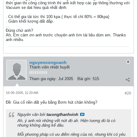
thời gian thi công công trình thì anh kết hợp các pp thông thường với
Vacuum se dat hieu quả nhất định:
. Có thể gia tải tức thì 100 kpa ( thực tế chỉ 80% = 80kpa)
. Giảm khối lượng đất đắp.
...
Đúng chứ anh?
Ah, Em cảm ơn anh trước chuyện anh tìm tài liệu dùm em. Thanks
anh nhiều.
nguyencongoanh
Thành viên nhiệt huyết
Tham gia ngày:
Jul 2005
Bài gởi:
515
16-06-2009, 11:29 AM
#20
Ðề: Gia cố nền đất yếu bằng Bơm hút chân không?
Nguyên văn bởi
tacongthanhvinh
Ah, ý anh nói những vết nứt đó ah. Hiện tượng đó là có
nhưng không đáng kể đâu.
Mỗi phương pháp có ưu điểm riêng của nó, nhưng khi có yêu