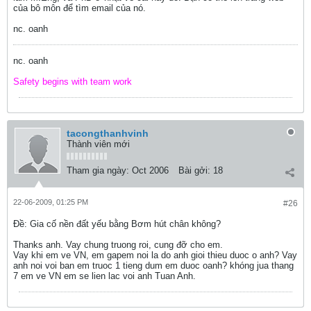
của bô môn để tìm email của nó.
nc. oanh
nc. oanh
Safety begins with team work
tacongthanhvinh
Thành viên mới
Tham gia ngày:
Oct 2006
Bài gởi:
18
22-06-2009, 01:25 PM
#26
Ðề: Gia cố nền đất yếu bằng Bơm hút chân không?
Thanks anh. Vay chung truong roi, cung đỡ cho em.
Vay khi em ve VN, em gapem noi la do anh gioi thieu duoc o anh? Vay
anh noi voi ban em truoc 1 tieng dum em duoc oanh? khóng jua thang
7 em ve VN em se lien lac voi anh Tuan Anh.