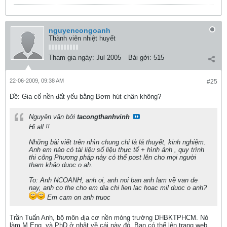
nguyencongoanh
Thành viên nhiệt huyết
Tham gia ngày:
Jul 2005
Bài gởi:
515
22-06-2009, 09:38 AM
#25
Ðề: Gia cố nền đất yếu bằng Bơm hút chân không?
Nguyên văn bởi
tacongthanhvinh
Hi all !!
Những bài viết trên nhìn chung chỉ là lá thuyết, kinh nghiệm.
Anh em nào có tài liệu số liệu thực tế + hình ảnh , quy trình
thi công Phương pháp này có thể post lên cho mọi người
tham khảo duoc o ạh.
To: Anh NCOANH, anh oi, anh noi ban anh lam về van de
nay, anh co the cho em dia chi lien lac hoac mil duoc o anh?
Em cam on anh truoc
Trần Tuấn Anh, bộ môn địa cơ nền móng trường DHBKTPHCM. Nó
làm M.Eng, và PhD ở nhật về cái này đó. Bạn có thể lên trang web