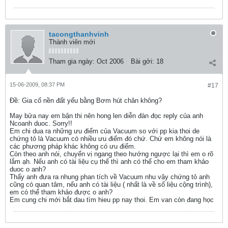
tacongthanhvinh
Thành viên mới
Tham gia ngày:
Oct 2006
Bài gởi:
18
15-06-2009, 08:37 PM
#17
Ðề: Gia cố nền đất yếu bằng Bơm hút chân không?
May bửa nay em bận thi nên hong len diễn đàn đọc reply của anh
Ncoanh duoc. Sorry!!
Em chi dua ra những ưu điểm của Vacuum so với pp kia thoi de
chứng tỏ là Vacuum có nhiều ưu điểm đó chứ. Chứ em không nói là
các phương pháp khác không có ưu điểm.
Còn theo anh nói, chuyển vị ngang theo hướng ngược lại thì em o rõ
lắm ạh. Nếu anh có tài liệu cụ thể thì anh có thể cho em tham khảo
duoc o anh?
Thấy anh đưa ra nhung phan tích về Vacuum nhu vậy chứng tỏ anh
cũng có quan tâm, nếu anh có tài liệu ( nhất là về số liệu cộng trình),
em có thể tham khảo được o anh?
Em cung chi mới bắt dau tìm hieu pp nay thoi. Em van còn đang học