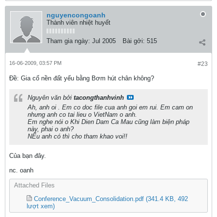
nguyencongoanh
Thành viên nhiệt huyết
Tham gia ngày:
Jul 2005
Bài gởi:
515
16-06-2009, 03:57 PM
#23
Ðề: Gia cố nền đất yếu bằng Bơm hút chân không?
Nguyên văn bởi
tacongthanhvinh
Ah, anh oi . Em co doc file cua anh goi em rui. Em cam on
nhưng anh co tai lieu o VietNam o anh.
Em nghe nói o Khi Dien Dam Ca Mau cũng làm biện pháp
này, phai o anh?
NẾu anh có thì cho tham khao voi!!
Của bạn đây.
nc. oanh
Attached Files
Conference_Vacuum_Consolidation.pdf
(341.4 KB, 492
lượt xem)