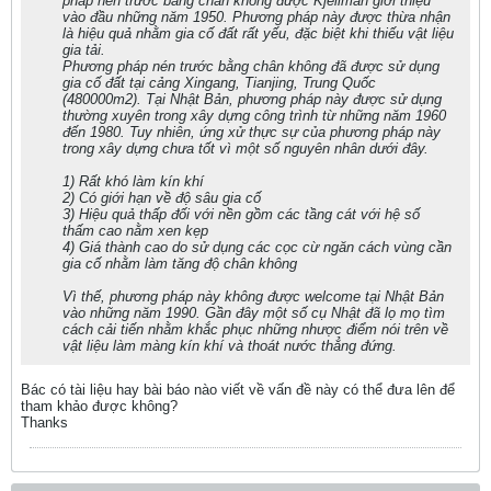
pháp nén trước bằng chân không được Kjellman giới thiệu
vào đầu những năm 1950. Phương pháp này được thừa nhận
là hiệu quả nhằm gia cố đất rất yếu, đặc biệt khi thiếu vật liệu
gia tải.
Phương pháp nén trước bằng chân không đã được sử dụng
gia cố đất tại cảng Xingang, Tianjing, Trung Quốc
(480000m2). Tại Nhật Bản, phương pháp này được sử dụng
thường xuyên trong xây dựng công trình từ những năm 1960
đến 1980. Tuy nhiên, ứng xử thực sự của phương pháp này
trong xây dựng chưa tốt vì một số nguyên nhân dưới đây.
1) Rất khó làm kín khí
2) Có giới hạn về độ sâu gia cố
3) Hiệu quả thấp đối với nền gồm các tầng cát với hệ số
thấm cao nằm xen kẹp
4) Giá thành cao do sử dụng các cọc cừ ngăn cách vùng cần
gia cố nhằm làm tăng độ chân không
Vì thế, phương pháp này không được welcome tại Nhật Bản
vào những năm 1990. Gần đây một số cụ Nhật đã lọ mọ tìm
cách cải tiến nhằm khắc phục những nhược điểm nói trên về
vật liệu làm màng kín khí và thoát nước thẳng đứng.
Bác có tài liệu hay bài báo nào viết về vấn đề này có thể đưa lên để
tham khảo được không?
Thanks