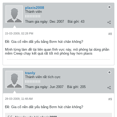
plaxis2008
Thành viên
Tham gia ngày:
Dec 2007
Bài gởi:
43
15-03-2009, 02:28 PM
#8
Ðề: Gia cố nền đất yếu bằng Bơm hút chân không?
Mình từng làm đề tài liên quan lĩnh vực này, mô phỏng lại dùng phần
mềm Creep chạy kết quả rất tốt mô phỏng hay hơn plaxis
tranly
Thành viên rất tích cực
Tham gia ngày:
Jun 2007
Bài gởi:
205
28-03-2009, 11:48 AM
#9
Ðề: Gia cố nền đất yếu bằng Bơm hút chân không?