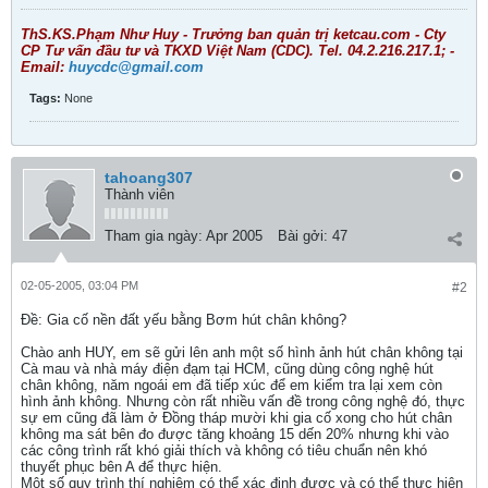
ThS.KS.Phạm Như Huy - Trưởng ban quản trị ketcau.com - Cty
CP Tư vấn đầu tư và TKXD Việt Nam (CDC). Tel. 04.2.216.217.1; -
Email:
huycdc@gmail.com
Tags:
None
tahoang307
Thành viên
Tham gia ngày:
Apr 2005
Bài gởi:
47
02-05-2005, 03:04 PM
#2
Ðề: Gia cố nền đất yếu bằng Bơm hút chân không?
Chào anh HUY, em sẽ gửi lên anh một số hình ảnh hút chân không tại
Cà mau và nhà máy điện đạm tại HCM, cũng dùng công nghệ hút
chân không, năm ngoái em đã tiếp xúc để em kiểm tra lại xem còn
hình ảnh không. Nhưng còn rất nhiều vấn đề trong công nghệ đó, thực
sự em cũng đã làm ở Đồng tháp mười khi gia cố xong cho hút chân
không ma sát bên đo được tăng khoảng 15 dến 20% nhưng khi vào
các công trình rất khó giải thích và không có tiêu chuẩn nên khó
thuyết phục bên A để thực hiện.
Một số quy trình thí nghiệm có thể xác định được và có thể thực hiện