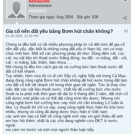
ketcaucdc
Administrator
Tham gia ngày:
Aug 2004
Bài gởi:
636
Gia cố nền đất yếu bằng Bơm hút chân không?
#1
01-05-2005, 12:32 PM
Chúng ta đều biết có rất nhiều phương pháp từ cổ đến kim để gia cố
nền đất yếu, đặc biết là những vùng đất yếu ở Nam bộ, nơi có máy
chục mét bùn. Một số các phương pháp đó như: Dùng đệm cát, cọc
cát, trụ vật liệu rời thoát nước thẳng đứng, trụ đất - xi măng, đất - vôi,
cát - xi măng, bấc thấm, bản nhựa ....
Nõi chung là đều tìm cách gia tải và cưỡng bức làm thoát nước để
đất cố kết nhanh.
Tuy nhiên, hôm vừa rồi có đi với Sếp cũ, nghe Sếp nói trong Cà Mau
đang dùng công nghệ Bơm hút chân không để hút nước trong đất làm
cho đất cố kết rất nhanh chỉ trong thời gian rất ngắn. Tức là thay cho
việc đặt các vật liệu thoát nước, chất tải để cưỡng bức cho nước
thoát ra ta phải mất thời gian rất dài từ 6 tháng đến 2 năm, đất mới cố
kết được một phần và có thể đặt công trình lên được. Nhưng với
công nghệ bơm hút cưỡng bức này mới chỉ cần khoảng 1-2 tuần là
ôke. Lý thuyết thì chỉ có vậy, song công nghệ thực hiện thì khó hơn
nhiều, nhưng nó cũng đã đang được thực hiện ở Việt nam
các anh em nào có biết về công nghệ mới này xin giới thiệu để anh
em học hỏi thêm, nhất là các chú đang nghiên cứu ĐKT ở nước
ngoài.
xin cảm ơn trước và mời mọi người thảo luận tiếp.