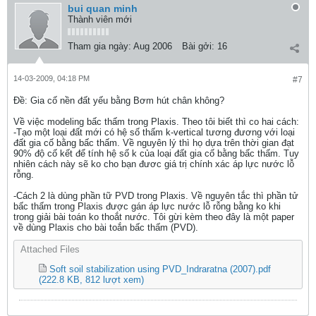
bui quan minh
Thành viên mới
Tham gia ngày:
Aug 2006
Bài gởi:
16
14-03-2009, 04:18 PM
#7
Ðề: Gia cố nền đất yếu bằng Bơm hút chân không?
Về việc modeling bấc thấm trong Plaxis. Theo tôi biết thì co hai cách:
-Tạo một loại đất mới có hệ số thấm k-vertical tương đương với loại
đất gia cố bằng bấc thấm. Về nguyên lý thì họ dựa trên thời gian đạt
90% độ cố kết để tính hệ số k của loại đất gia cố bằng bấc thấm. Tuy
nhiên cách này sẽ ko cho bạn đươc giá trị chính xác áp lực nước lỗ
rỗng.
-Cách 2 là dùng phần tữ PVD trong Plaxis. Về nguyên tắc thì phần tử
bấc thấm trong Plaxis được gán áp lực nước lỗ rỗng bằng ko khi
trong giải bài toán ko thoắt nước. Tôi gừi kèm theo đây là một paper
về dùng Plaxis cho bài toắn bấc thấm (PVD).
Attached Files
Soft soil stabilization using PVD_Indraratna (2007).pdf
(222.8 KB, 812 lượt xem)