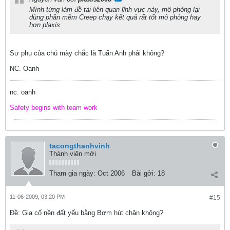
Mình từng làm đề tài liên quan lĩnh vực này, mô phỏng lại
dùng phần mềm Creep chạy kết quả rất tốt mô phỏng hay
hơn plaxis
Sư phụ của chú mày chắc là Tuấn Anh phải không?
NC. Oanh
nc. oanh
Safety begins with team work
tacongthanhvinh
Thành viên mới
Tham gia ngày:
Oct 2006
Bài gởi:
18
11-06-2009, 03:20 PM
#15
Ðề: Gia cố nền đất yếu bằng Bơm hút chân không?