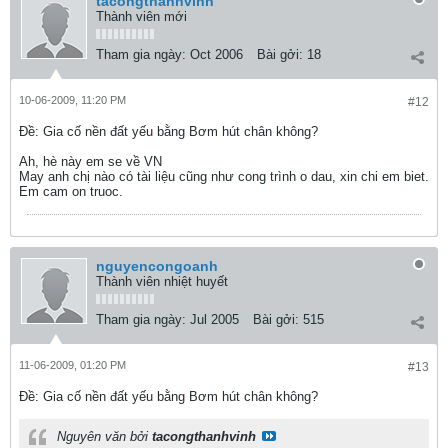
tacongthanhvinh
Thành viên mới
Tham gia ngày:
Oct 2006
Bài gởi:
18
10-06-2009, 11:20 PM
#12
Ðề: Gia cố nền đất yếu bằng Bơm hút chân không?
Ah, hè này em se về VN
May anh chị nào có tài liệu cũng như cong trình o dau, xin chi em biet.
Em cam on truoc.
nguyencongoanh
Thành viên nhiệt huyết
Tham gia ngày:
Jul 2005
Bài gởi:
515
11-06-2009, 01:20 PM
#13
Ðề: Gia cố nền đất yếu bằng Bơm hút chân không?
Nguyên văn bởi
tacongthanhvinh