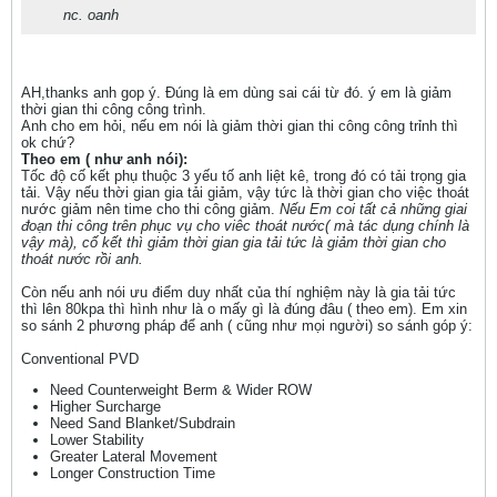
nc. oanh
AH,thanks anh gop ý. Đúng là em dùng sai cái từ đó. ý em là giảm
thời gian thi công công trình.
Anh cho em hỏi, nếu em nói là giảm thời gian thi công công trỉnh thì
ok chứ?
Theo em ( như anh nói):
Tốc độ cố kết phụ thuộc 3 yếu tố anh liệt kê, trong đó có tải trọng gia
tải. Vậy nếu thời gian gia tải giảm, vậy tức là thời gian cho việc thoát
nước giảm nên time cho thi công giảm.
Nếu Em coi tất cả những giai
đoạn thi công trên phục vụ cho viêc thoát nước( mà tác dụng chính là
vậy mà), cố kết thì giảm thời gian gia tải tức là giảm thời gian cho
thoát nước rồi anh.
Còn nếu anh nói ưu điểm duy nhất của thí nghiệm này là gia tải tức
thì lên 80kpa thì hình như là o mấy gì là đúng đâu ( theo em). Em xin
so sánh 2 phương pháp để anh ( cũng như mọi người) so sánh góp ý:
Conventional PVD
Need Counterweight Berm & Wider ROW
Higher Surcharge
Need Sand Blanket/Subdrain
Lower Stability
Greater Lateral Movement
Longer Construction Time