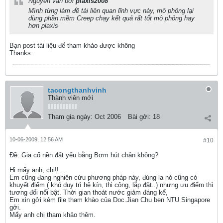
Nguyên văn bởi
plaxis2008
Mình từng làm đề tài liên quan lĩnh vực này, mô phỏng lại
dùng phần mềm Creep chạy kết quả rất tốt mô phỏng hay
hơn plaxis
Bạn post tài liệu để tham khảo được không
Thanks.
tacongthanhvinh
Thành viên mới
Tham gia ngày:
Oct 2006
Bài gởi:
18
10-06-2009, 12:56 AM
#10
Ðề: Gia cố nền đất yếu bằng Bơm hút chân không?
Hi mấy anh, chị!!
Em cũng đang nghiên cứu phương pháp này, đúng la nó cũng có
khuyết điểm ( khó duy trì hệ kín, thi công, lắp đặt..) nhưng ưu điểm thì
tương đối nổi bật. Thời gian thoát nước giảm đáng kể,
Em xin gởi kèm file tham khào của Doc.Jian Chu ben NTU Singapore
gởi.
Mấy anh chị tham khảo thêm.