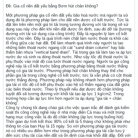
Ðề: Gia cố nền đất yếu bằng Bơm hút chân không?
Một phương pháp gia cố nền đất yếu bão hoà nước mà người ta sử
dụng đó là phương pháp làm cho đất nền được cố kết trước. Tức là
đặt lên trên nền một giá trị tải trọng tương đương với tải trọng sẽ sử
dụng sau này cho đến khi nền đất được ổn định, sau đó dỡ tải (tương
đương với tải sử dụng của công trình). Đấy là nguyên lý làm cố kết
trước cho nền. Đây là quá trình nén chặt làm nước thoát ra khỏi các
lỗ rỗng giữa các hạt đất. Để làm nhanh quá trinh này người ta tạo
những biên thoát nước ngang cột cát "sand drain column" hay bấc
thấm bản nhựa "vertical band drain". Tải trọng gia tải làm tạo ra áp lực
nước dư và sinh ra dòng thoát nước. Như vậy tốc độ thoát nước là
phụ thuộc vào mật độ của lưới thoát nước ngang. Người ta gọi công
nghệ này là cố kết trước bằng phương pháp băng thoát nước thẳng
đứng có gia tải trước. Phương pháp hút chân không thay thế cho
phần gia tải trong công nghệ cố kết trước, tức là vẫn phải có cột thoát
nước thẳng đứng. Phương pháp này không nhanh hơn phương pháp
gia tải vì tốc độ cố kết phụ thuộc vào hệ số thấm ngang của đất giữa
các biên thoát nước. Theo lý thuyết nếu đạt được độ chân không
tuyệt đối sẽ tương đương với khối tải tạo áp lực 1 kg/cm2. Trong
trường hợp cần áp lực lớn hơn người ta áp dụng "gia tải + chân
không".
Công ty chúng tôi đang chào giá cho việc quan trắc để đánh giá kiểm
soát thi công công nghệ này ở nhà máy điện Cà mau và một trong
hạng mục công việc là đo độ chân không (áp lực trong buồng hút).
Thời gian dự tính kết thúc 90% cố kết là 5 tháng chứ không phải như
thông tin của bạn Huy là 15 ngày. So với phương pháp gia tải trước
nó có nhiều ưu điểm hơn như trong phương pháp gia tải cần lưu ý
đến sức chịu tải của nền đất và ổn định của mái khối đất đắp. Đối với