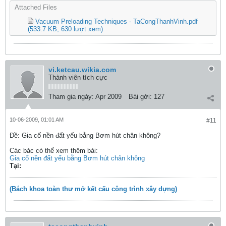
Attached Files
Vacuum Preloading Techniques - TaCongThanhVinh.pdf
(533.7 KB, 630 lượt xem)
vi.ketcau.wikia.com
Thành viên tích cực
Tham gia ngày:
Apr 2009
Bài gởi:
127
10-06-2009, 01:01 AM
#11
Ðề: Gia cố nền đất yếu bằng Bơm hút chân không?
Các bác có thể xem thêm bài:
Gia cố nền đất yếu bằng Bơm hút chân không
Tại:
(Bách khoa toàn thư mở kết cấu công trình xây dựng)