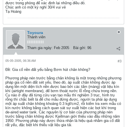
được trong phòng để xác định lại những điều đó.
Chúc anh có một kỳ nghỉ 30/4 vui vẻ
Tạ Hoàng
Toyoura
Thành viên
Tham gia ngày:
Feb 2005
Bài gởi:
96
05-05-2005, 06:36 AM
#3
Ðề: Gia cố nền đất yếu bằng Bơm hút chân không?
Phương pháp nén trước bằng chân không là một trong những phương
pháp gia cố nền đất sét yếu, theo đó, áp suất chân không được áp
dụng lên một diện tích nền được bao bởi các tấm (màng) vật liệu kín
khí (airtight membrane), để bơm thoát nước lỗ rỗng chứa trong nền.
Cụ nào ở đây đã từng cửu vạn tạo mẫu thí nghiệm 3 trục, hình trụ
rỗng thì chắc biết là để cho mẫu đứng được, người ta phải áp dụng
một áp suất chân không khoảng 0.3 kgf/cm2, rồi kiểm tra xem mẫu có
kín nước không bằng cách quan sát sự xuất hiện các bọt khí trong
de-aired water tank. Các nguyên lý cơ bản của phương pháp nén
trước bằng chân không được Kjellman giới thiệu vào đầu những năm
1950. Phương pháp này được thừa nhận là hiệu quả nhằm gia cố đất
rất yếu, đặc biệt khi thiếu vật liệu gia tải.