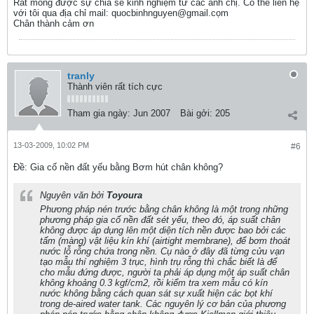
Rất mong được sự chia sẻ kinh nghiệm từ các anh chị. Có thể liên hệ
với tôi qua địa chỉ mail: quocbinhnguyen@gmail.cọm
Chân thành cảm ơn
tranly
Thành viên rất tích cực
Tham gia ngày:
Jun 2007
Bài gởi:
205
13-03-2009, 10:02 PM
#6
Ðề: Gia cố nền đất yếu bằng Bơm hút chân không?
Nguyên văn bởi
Toyoura
Phương pháp nén trước bằng chân không là một trong những
phương pháp gia cố nền đất sét yếu, theo đó, áp suất chân
không được áp dụng lên một diện tích nền được bao bởi các
tấm (màng) vật liệu kín khí (airtight membrane), để bơm thoát
nước lỗ rỗng chứa trong nền. Cụ nào ở đây đã từng cửu vạn
tạo mẫu thí nghiệm 3 trục, hình trụ rỗng thì chắc biết là để
cho mẫu đứng được, người ta phải áp dụng một áp suất chân
không khoảng 0.3 kgf/cm2, rồi kiểm tra xem mẫu có kín
nước không bằng cách quan sát sự xuất hiện các bọt khí
trong de-aired water tank. Các nguyên lý cơ bản của phương