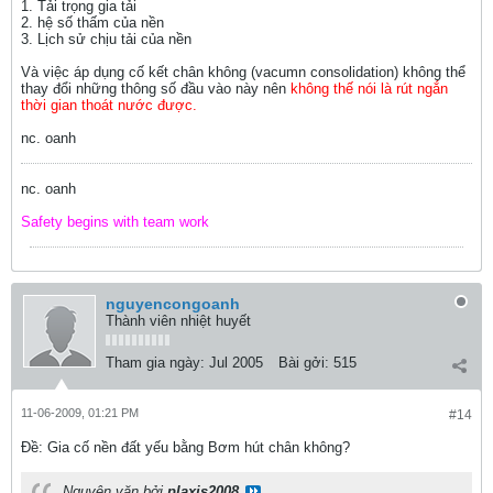
1. Tải trọng gia tải
2. hệ số thấm của nền
3. Lịch sử chịu tải của nền
Và việc áp dụng cố kết chân không (vacumn consolidation) không thể
thay đổi những thông số đầu vào này nên
không thế nói là rút ngắn
thời gian thoát nước được.
nc. oanh
nc. oanh
Safety begins with team work
nguyencongoanh
Thành viên nhiệt huyết
Tham gia ngày:
Jul 2005
Bài gởi:
515
11-06-2009, 01:21 PM
#14
Ðề: Gia cố nền đất yếu bằng Bơm hút chân không?
Nguyên văn bởi
plaxis2008