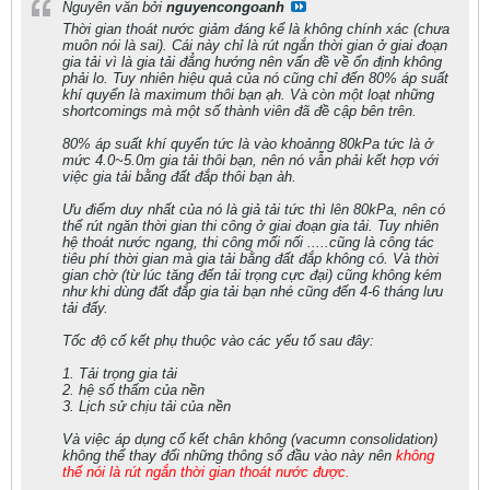
Nguyên văn bởi
nguyencongoanh
Thời gian thoát nước giảm đáng kể là không chính xác (chưa
muôn nói là sai). Cái này chỉ là rút ngắn thời gian ở giai đoạn
gia tải vì là gia tải đẳng hướng nên vấn đề về ổn định không
phải lo. Tuy nhiên hiệu quả của nó cũng chỉ đến 80% áp suất
khí quyển là maximum thôi bạn ạh. Và còn một loạt những
shortcomings mà một số thành viên đã đề cập bên trên.
80% áp suất khí quyển tức là vào khoảnng 80kPa tức là ở
mức 4.0~5.0m gia tải thôi bạn, nên nó vẫn phải kết hợp với
việc gia tải bằng đất đắp thôi bạn àh.
Ưu điểm duy nhất của nó là giả tải tức thì lên 80kPa, nên có
thể rút ngăn thời gian thi công ở giai đoạn gia tải. Tuy nhiên
hệ thoát nước ngang, thi công mối nối .....cũng là công tác
tiêu phí thời gian mà gia tải bằng đất đắp không có. Và thời
gian chờ (từ lúc tăng đến tải trọng cực đại) cũng không kém
như khi dùng đất đắp gia tải bạn nhé cũng đến 4-6 tháng lưu
tải đấy.
Tốc độ cố kết phụ thuộc vào các yếu tố sau đây:
1. Tải trọng gia tải
2. hệ số thấm của nền
3. Lịch sử chịu tải của nền
Và việc áp dụng cố kết chân không (vacumn consolidation)
không thể thay đổi những thông số đầu vào này nên
không
thế nói là rút ngắn thời gian thoát nước được.