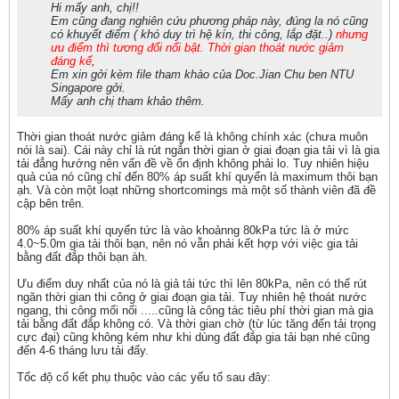
Hi mấy anh, chị!!
Em cũng đang nghiên cứu phương pháp này, đúng la nó cũng
có khuyết điểm ( khó duy trì hệ kín, thi công, lắp đặt..)
nhưng
ưu điểm thì tương đối nổi bật. Thời gian thoát nước giảm
đáng kể
,
Em xin gởi kèm file tham khào của Doc.Jian Chu ben NTU
Singapore gởi.
Mấy anh chị tham khảo thêm.
Thời gian thoát nước giảm đáng kể là không chính xác (chưa muôn
nói là sai). Cái này chỉ là rút ngắn thời gian ở giai đoạn gia tải vì là gia
tải đẳng hướng nên vấn đề về ổn định không phải lo. Tuy nhiên hiệu
quả của nó cũng chỉ đến 80% áp suất khí quyển là maximum thôi bạn
ạh. Và còn một loạt những shortcomings mà một số thành viên đã đề
cập bên trên.
80% áp suất khí quyển tức là vào khoảnng 80kPa tức là ở mức
4.0~5.0m gia tải thôi bạn, nên nó vẫn phải kết hợp với việc gia tải
bằng đất đắp thôi bạn àh.
Ưu điểm duy nhất của nó là giả tải tức thì lên 80kPa, nên có thể rút
ngăn thời gian thi công ở giai đoạn gia tải. Tuy nhiên hệ thoát nước
ngang, thi công mối nối .....cũng là công tác tiêu phí thời gian mà gia
tải bằng đất đắp không có. Và thời gian chờ (từ lúc tăng đến tải trọng
cực đại) cũng không kém như khi dùng đất đắp gia tải bạn nhé cũng
đến 4-6 tháng lưu tải đấy.
Tốc độ cố kết phụ thuộc vào các yếu tố sau đây: