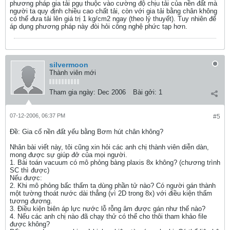
phương pháp gia tải pgụ thuộc vào cường độ chịu tải của nền đất mà
người ta quy định chiều cao chất tải, còn với gia tải bằng chân không
có thể đưa tải lên giá trị 1 kg/cm2 ngay (theo lý thuyết). Tuy nhiên để
áp dụng phương pháp này đòi hỏi công nghệ phức tạp hơn.
silvermoon
Thành viên mới
Tham gia ngày:
Dec 2006
Bài gởi:
1
07-12-2006, 06:37 PM
#5
Ðề: Gia cố nền đất yếu bằng Bơm hút chân không?
Nhân bài viết này, tôi cũng xin hỏi các anh chị thành viên diễn dàn,
mong được sự giúp đở của mọi người.
1. Bài toán vacuum có mô phỏng bàng plaxis 8x không? (chương trình
SC thì được)
Nếu được:
2. Khi mô phỏng bấc thấm ta dùng phần tử nào? Có người gán thành
một tường thoát nước dài thẳng (vì 2D trong 8x) với điều kiện thấm
tương đương.
3. Điều kiện biên áp lực nước lỗ rỗng âm được gán như thế nào?
4. Nếu các anh chị nào đã chạy thử có thể cho thôi tham khảo file
được không?