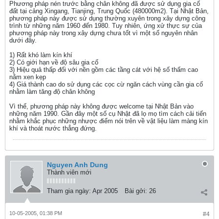
Phương pháp nén trước bằng chân không đã được sử dụng gia cố
đất tại cảng Xingang, Tianjing, Trung Quốc (480000m2). Tại Nhật Bản,
phương pháp này được sử dụng thường xuyên trong xây dựng công
trình từ những năm 1960 đến 1980. Tuy nhiên, ứng xử thực sự của
phương pháp này trong xây dựng chưa tốt vì một số nguyên nhân
dưới đây.
1) Rất khó làm kín khí
2) Có giới hạn về độ sâu gia cố
3) Hiệu quả thấp đối với nền gồm các tầng cát với hệ số thấm cao
nằm xen kẹp
4) Giá thành cao do sử dụng các cọc cừ ngăn cách vùng cần gia cố
nhằm làm tăng độ chân không
Vì thế, phương pháp này không được welcome tại Nhật Bản vào
những năm 1990. Gần đây một số cụ Nhật đã lọ mọ tìm cách cải tiến
nhằm khắc phục những nhược điểm nói trên về vật liệu làm màng kín
khí và thoát nước thẳng đứng.
Nguyen Anh Dung
Thành viên mới
Tham gia ngày:
Apr 2005
Bài gởi:
26
10-05-2005, 01:38 PM
#4