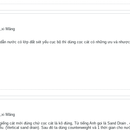
,xi Măng
 dẫn nước có lớp đất sét yếu cục bộ thì dùng cọc cát có những ưu và nhược
,xi Măng
chỉ giếng cát mới đúng chứ cọc cát là kô đúng, Từ tiếng Anh gọi là Sand Drai
. (Vertical sand drain). Sau đó ta dùng counterweight và 1 thời gian cho n