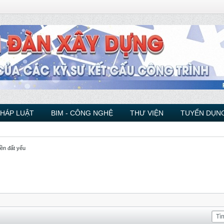
PHÁP LUẬT
BIM - CÔNG NGHỆ
THƯ VIỆN
TUYỂN DỤNG
ền đất yếu