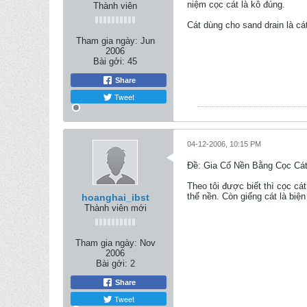
niệm cọc cát là kô đúng.
Thành viên
Cát dùng cho sand drain là cá
Tham gia ngày:
Jun
2006
Bài gởi:
45
Share
Tweet
04-12-2006, 10:15 PM
Ðề: Gia Cố Nền Bằng Cọc Cát
Theo tôi được biết thì cọc cá
thế nền. Còn giếng cát là biệ
hoanghai_ibst
Thành viên mới
Tham gia ngày:
Nov
2006
Bài gởi:
2
Share
Tweet