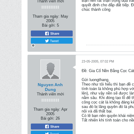
Bạn nên rất thận trọng dụa và
Thành viên mới
quyết định cho đắp đất tiếp. 
chúc thành công
Tham gia ngày:
May
2005
Bài gởi:
5
Share
Tweet
23-05-2005, 07:02 PM
Ðề: Gia Cố Nền Bằng Cọc Cát
Gửi luongthang,
Theo như tôi hiểu thì bạn đề 
Nguyen Anh
tính toán là không phù hợp vớ
Dung
lên), như vậy nền sẽ được làm
Thành viên mới
nằm sâu. Khi đóng tạo lỗ để t
công cọc cát là không đáng kể
sau đó bị lãng quyên đó là p
Tham gia ngày:
Apr
nội và đã thất bại.
2005
Có lẽ bạn nên quyên khái niệ
Bài gởi:
26
Tất nhiên khi tính toán cho nề
Share
Tweet