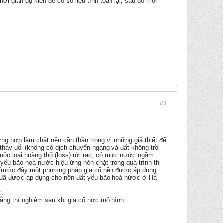
ời gian dụ kiến để có số liệu tính toắn lại, sau đó mới
#3
ờng hợp làm chặt nền cần thận trọng vì những giả thiết để
 thay đổi (không có dịch chuyển ngang và đất không trồi
huộc loại hoàng thổ (loss) rời rạc, có mực nước ngầm
 yếu bão hoà nước hiệu ứng nén chặt trong quá trình thi
an. Trước đây một phương pháp gia cố nền được áp dụng
ó đã được áp dụng cho nền đất yếu bão hoà nứơc ở Hà
c.
 bằng thí nghiệm sau khi gia cố hợc mô hình.