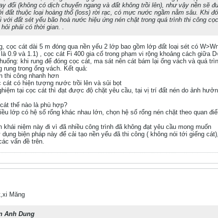
ay đổi (không có dịch chuyển ngang và đất không trồi lên), như vậy nền sẽ đ
ới đất thuộc loại hoàng thổ (loss) rời rạc, có mực nước ngầm nằm sâu. Khi đón
với đất sét yếu bão hoà nước hiệu ứng nén chặt trong quá trình thi công cọc
 hỏi phải có thời gian. .
ng, cọc cát dài 5 m đóng qua nền yếu 2 lớp bao gồm lớp đất loại sét có W>W
ự là 0.9 và 1.1) , cọc cát Fi 400 gia cố trong phạm vi rộng khoảng cách gi
nh huống: khi rung để đóng cọc cát, ma sát nên cát bám lại ống vách và quá tr
 rung trong ống vách. Kết quả:
ên thi công nhanh hơn
ọc cát có hiện tượng nước trồi lên và sủi bọt
ghiệm tại cọc cát thì đạt được độ chặt yêu cầu, tại vị trí đất nén do ảnh hưở
 cát thế nào là phù hợp?
iều lớp có hệ số rổng khác nhau lớn, chọn hệ số rổng nén chặt theo quan điểm
n khái niệm này đi vì đã nhiều công trình đã không đạt yêu cầu mong muốn
 dụng biện pháp này để cải tạo nền yếu đã thi công ( không nói tới giếng cát)
các vấn đề trên.
,xi Măng
n Anh Dung