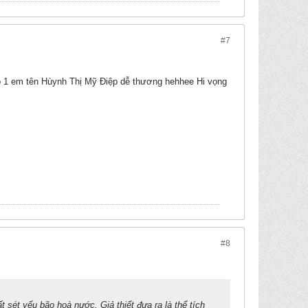
#7
ó 1 em tên Hùynh Thị Mỹ Điệp dễ thương hehhee Hi vọng
#8
t sét yếu bão hoà nước. Giả thiết đưa ra là thể tích