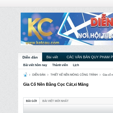
Bài viết
CÁC VĂN BẢN QUY PHẠM 
Diễn đàn
Bài viết hôm nay
Thành viên
Lịch
DIỄN ĐÀN
THIẾT KẾ NỀN MÓNG CÔNG TRÌNH
Gia cố n
Gia Cố Nền Bằng Cọc Cát,xi Măng
BÀI GỞI
BÀI VIẾT MỚI NHẤT