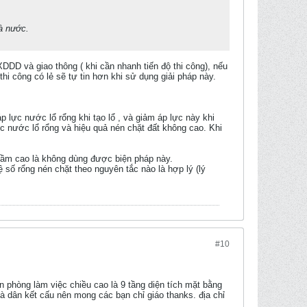
à nước.
XDDD và giao thông ( khi cần nhanh tiến độ thi công), nếu
thi công có lẻ sẽ tự tin hơn khi sử dụng giải pháp này.
áp lực nước lổ rổng khi tạo lổ , và giảm áp lực này khi
lực nước lổ rổng và hiệu quả nén chặt đất không cao. Khi
ngầm cao là không dùng được biện pháp này.
ệ số rổng nén chặt theo nguyên tắc nào là hợp lý (lý
#10
n phòng làm việc chiều cao là 9 tầng diện tích mặt bằng
là dân kết cấu nên mong các bạn chỉ giáo thanks. địa chỉ