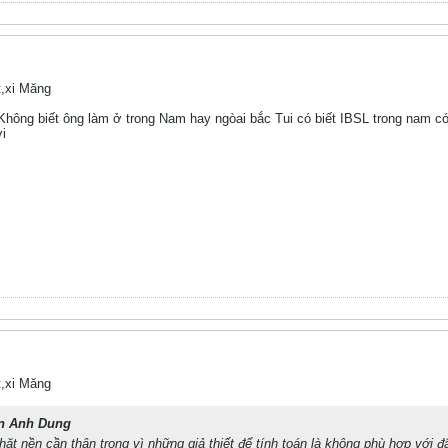
,xi Măng
hông biết ông làm ở trong Nam hay ngòai bắc Tui có biết IBSL trong nam c
i
,xi Măng
n Anh Dung
ặt nền cần thận trọng vì những giả thiết để tính toán là không phù hợp với đấ