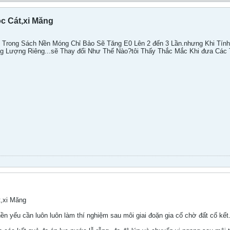
c Cát,xi Măng
t Trong Sách Nền Móng Chỉ Bảo Sẽ Tăng E0 Lên 2 đến 3 Lần.nhưng Khi Tí
ọng Lượng Riêng...sẽ Thay đổi Như Thế Nào?tôi Thấy Thắc Mắc Khi đưa C
,xi Măng
 nền yếu cần luôn luôn làm thí nghiệm sau môi giai đoặn gia cố chờ đất cố kết