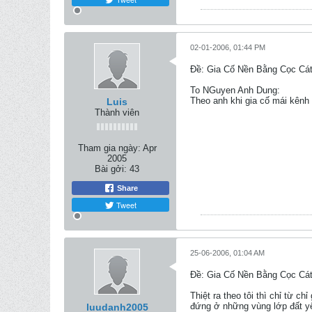
02-01-2006, 01:44 PM
Ðề: Gia Cố Nền Bằng Cọc Cát
To NGuyen Anh Dung:
Theo anh khi gia cố mái kênh
Luis
Thành viên
Tham gia ngày:
Apr
2005
Bài gởi:
43
Share
Tweet
25-06-2006, 01:04 AM
Ðề: Gia Cố Nền Bằng Cọc Cát
Thiệt ra theo tôi thì chỉ từ 
đứng ở những vùng lớp đất yếu
luudanh2005