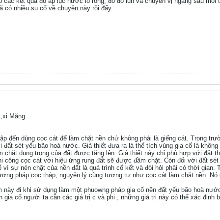
o các kết quả đo áp lục nước lỗ rỗng, đo độ lún và chuyển vị ngang sau môi th
Đã có nhiều sụ cố về chuyện này rồi đấy.
,xi Măng
cập đến dùng cọc cát để làm chặt nền chứ không phải là giếng cát. Trong trư
i đất sét yếu bão hoà nước. Giả thiết đưa ra là thể tích vùng gia cố là không
 chặt dung trọng của đất được tăng lên. Giả thiết này chỉ phù hợp với đất t
hi công cọc cát với hiệu ứng rung đất sẽ được đầm chặt. Còn đối với đất sét
 vì sự nén chặt của nền đất là quá trình cố kết và đòi hỏi phải có thời gi
hương pháp cọc tháp, nguyên lý cũng tương tự như cọc cát làm chặt nền. N
m này đi khi sử dụng làm một phuowng pháp gia cố nền đất yếu bão hoà nướ
n gia cố người ta cần các giá trị c và phi , những giá trị này có thể xác định