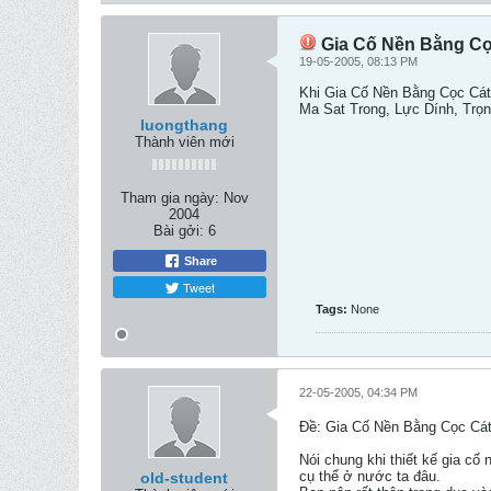
Gia Cố Nền Bằng Cọ
19-05-2005, 08:13 PM
Khi Gia Cố Nền Bằng Cọc Cá
Ma Sat Trong, Lực Dính, Tr
luongthang
Thành viên mới
Tham gia ngày:
Nov
2004
Bài gởi:
6
Share
Tweet
Tags:
None
22-05-2005, 04:34 PM
Ðề: Gia Cố Nền Bằng Cọc Cát
Nói chung khi thiết kế gia cố
cụ thể ở nước ta đâu.
old-student