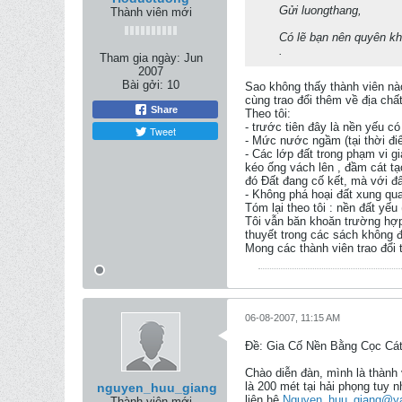
Gửi luongthang,
Thành viên mới
Có lẽ bạn nên quyên kh
.
Tham gia ngày:
Jun
2007
Bài gởi:
10
Sao không thấy thành viên nào
cùng trao đổi thêm về địa chất
Share
Theo tôi:
- trước tiên đây là nền yếu c
Tweet
- Mức nước ngầm (tại thời điể
- Các lớp đất trong phạm vi gi
kéo ống vách lên , đầm cát tạo
đó Đất đang cố kết, mà với đất
- Không phá hoại đất xung qua
Tóm lại theo tôi : nền đất y
Tôi vẫn băn khoăn trường hợp 
thuyết trong các sách không đ
Mong các thành viên trao đổi
06-08-2007, 11:15 AM
Ðề: Gia Cố Nền Bằng Cọc Cát
Chào diễn đàn, mình là thành 
là 200 mét tại hải phọng tuy 
nguyen_huu_giang
liên hệ
Nguyen_huu_giang@y
Thành viên mới