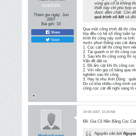
vùng gia cố là không th
thiết này chỉ phù hợp v
được đầm chặt. Còn đối 
Tham gia ngày:
Jun
quá trình cố kết
và đòi
2007
Bài gởi:
10
Qua một công trình đã thi cô
Share
lớp đều có hệ số rổng tuần t
trình thi công nảy sinh ra tì
Tweet
nước phun thẳng vào cát đang
1. Cọc cát dể thi công hơn n
2. Tại quanh vị trí thi công c
3. Sau khi thi công xong thí n
Vấn đề đặt ra:
1. Độ ẩm cát khi thi công cọc
2. Với nền gia cố băng qua nh
nghiệm sau thi công.
3. Hay là như Anh Dũng : quê
Do có khá nhiều công trình sử
công cọc cát đề nghị sáng tỏ 
18-06-2007, 10:20 AM
Ðề: Gia Cố Nền Bằng Cọc Cát
Nguyên văn bởi
Nguye
Hoductuong