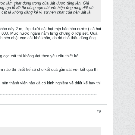
ược làm chặt dung trọng của đất được tăng lên. Giả
g tạo lỗ để thi công cọc cát với hiệu ứng rung đất sẽ
 cát là không đáng kể vì sự nén chặt của nền đất là
nhảo dày 2 m, lớp dưới cát hạt mịn bảo hòa nước ( cả hai
ữa D=800. Mực nước ngầm nằm lưng chừng ở lớp sét. Quá
ình nén chặt cọc cát khó khăn, do đó nhà thầu dùng ống
ng cọc cát thì không đạt theo yêu cầu thiết kế
 nào thì thiết kế sẽ cho kết quả gần sát với kết quả thí
, nên thành viên nào đã có kinh nghiệm về thiết kế hay thi
#9