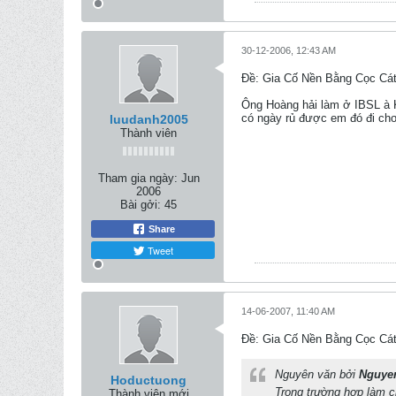
30-12-2006, 12:43 AM
Ðề: Gia Cố Nền Bằng Cọc Cát
Ông Hoàng hải làm ở IBSL à K
có ngày rủ được em đó đi chơ
luudanh2005
Thành viên
Tham gia ngày:
Jun
2006
Bài gởi:
45
Share
Tweet
14-06-2007, 11:40 AM
Ðề: Gia Cố Nền Bằng Cọc Cát
Nguyên văn bởi
Nguye
Hoductuong
Trong trường hợp làm ch
Thành viên mới