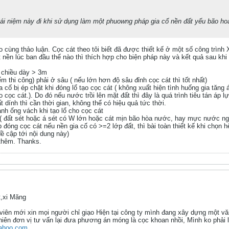
ái niệm này đi khi sử dụng làm một phuowng pháp gia cố nền đất yếu bão ho
 cùng thảo luận. Cọc cát theo tôi biết đã được thiết kế ở một số công trình 
 nền lúc ban đầu thế nào thì thích hợp cho biện pháp này và kết quả sau khi 
ó chiều dày > 3m
m thi công) phải ở sâu ( nếu lớn hơn độ sâu đỉnh cọc cát thì tốt nhất)
a cố bị ép chặt khi đóng lổ tạo cọc cát ( không xuất hiện tình huống gia tăng 
 cọc cát.). Do đó nếu nước trồi lên mặt đất thì đây là quá trình tiêu tán áp 
 dính thì cần thời gian, không thể có hiệu quả tức thời.
nh ống vách khi tạo lổ cho cọc cát
ếu ( đất sét hoặc á sét có W lớn hoặc cát mịn bão hòa nước, hay mực nước 
đóng cọc cát nếu nền gia cố có >=2 lớp đất, thì bài toàn thiết kế khi chọn h
ề cập tới nội dung này)
 thêm. Thanks.
,xi Măng
viên mới xin mọi người chỉ giạo Hiện tại công ty mình đang xây dựng một vă
nhiên đơn vị tư vấn lại đưa phương án móng là cọc khoan nhồi, Mình ko phải 
ahoo.com