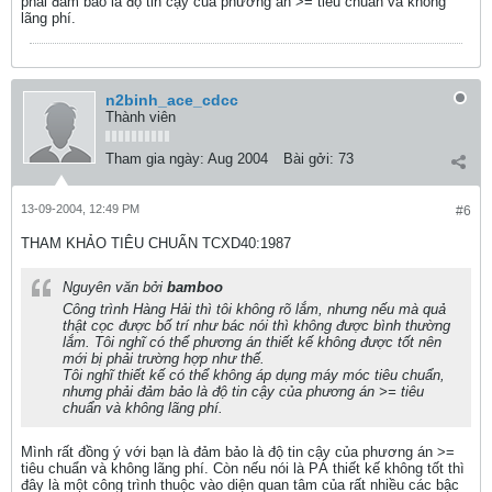
phải đảm bảo là độ tin cậy của phương án >= tiêu chuẩn và không
lãng phí.
n2binh_ace_cdcc
Thành viên
Tham gia ngày:
Aug 2004
Bài gởi:
73
13-09-2004, 12:49 PM
#6
THAM KHẢO TIÊU CHUẨN TCXD40:1987
Nguyên văn bởi
bamboo
Công trình Hàng Hải thì tôi không rõ lắm, nhưng nếu mà quả
thật cọc được bố trí như bác nói thì không được bình thường
lắm. Tôi nghĩ có thể phương án thiết kế không được tốt nên
mới bị phải trường hợp như thế.
Tôi nghĩ thiết kế có thể không áp dụng máy móc tiêu chuẩn,
nhưng phải đảm bảo là độ tin cậy của phương án >= tiêu
chuẩn và không lãng phí.
Mình rất đồng ý với bạn là đảm bảo là độ tin cậy của phương án >=
tiêu chuẩn và không lãng phí. Còn nếu nói là PÁ thiết kế không tốt thì
đây là một công trình thuộc vào diện quan tâm của rất nhiều các bậc