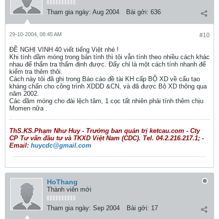
Tham gia ngày:
Aug 2004
Bài gởi:
636
29-10-2004, 08:45 AM
#10
ĐỀ NGHỊ VINH 40 viết tiếng Việt nhé !
Khi tính dầm móng trong bản tính thì tôi vẫn tính theo nhiều cách khác
nhau để thẩm tra thẩm định được. Đấy chỉ là một cách tính nhanh để
kiểm tra thêm thôi.
Cách này tôi đã ghi trong Báo cáo đề tài KH cấp BỘ XD về cấu tạo
kháng chấn cho công trình XDDD &CN, và đã được Bộ XD thông qua
năm 2002.
Các dầm móng cho đài lệch tâm, 1 cọc tất nhiên phải tính thêm chịu
Momen nữa .
ThS.KS.Phạm Như Huy - Trưởng ban quản trị ketcau.com - Cty
CP Tư vấn đầu tư và TKXD Việt Nam (CDC). Tel. 04.2.216.217.1; -
Email:
huycdc@gmail.com
HoThang
Thành viên mới
Tham gia ngày:
Sep 2004
Bài gởi:
17