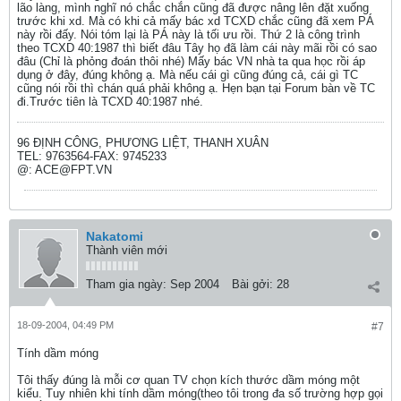
lão làng, mình nghĩ nó chắc chắn cũng đã được nâng lên đặt xuống
trước khi xd. Mà có khi cả mấy bác xd TCXD chắc cũng đã xem PÁ
này rồi đấy. Nói tóm lại là PÁ này là tối ưu rồi. Thứ 2 là công trình
theo TCXD 40:1987 thì biết đâu Tây họ đã làm cái này mãi rồi có sao
đâu (Chỉ là phỏng đoán thôi nhé) Mấy bác VN nhà ta qua học rồi áp
dụng ở đây, đúng không ạ. Mà nếu cái gì cũng đúng cả, cái gì TC
cũng nói rồi thì chán quá phải không ạ. Hẹn bạn tại Forum bàn về TC
đi.Trước tiên là TCXD 40:1987 nhé.
96 ĐỊNH CÔNG, PHƯƠNG LIỆT, THANH XUÂN
TEL: 9763564-FAX: 9745233
@: ACE@FPT.VN
Nakatomi
Thành viên mới
Tham gia ngày:
Sep 2004
Bài gởi:
28
18-09-2004, 04:49 PM
#7
Tính dầm móng
Tôi thấy đúng là mỗi cơ quan TV chọn kích thước dầm móng một
kiểu. Tuy nhiên khi tính dầm móng(theo tôi trong đa số trường hợp gọi