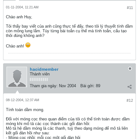
01-11-2004, 11:21 AM
#11
Chào anh Huy,
Tôi thấy bay viết của anh cũng thực tế đấy, theo tôi lý thuyết tính dầm
còn mông lung lắm. Tùy từng bài toắn cụ thể mà tính toắn, cấu tạo
thôi đúng không anh?
Chào anh!
hacidmember
Thành viên
Tham gia ngày:
Nov 2004
Bài gởi:
89
08-12-2004, 12:37 AM
#12
Tính toán dầm mong.
Đối với móng cọc theo quan điểm của tôi có thể tính toán được dầm
móng khi mô tả các cọc thành các gối đàn hồi:
Mô tả hệ dầm móng là các thanh, tuỳ theo dạng móng để mô tả liên
kết gối đàn hồi như sau:
- Móng cọc nhồi: mỗi cọc một gối đàn hội