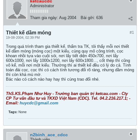
ketcaucdc
Administrator
Tham gia ngày:
Aug 2004
Bài gởi:
636
Thiêt kế dầm móng
#1
19-08-2004, 02:39 PM
Trong quá trình tham gia thiết kế, thẩm tra TK, tôi thấy mỗi nơi thiết
kế dầm móng (móng cọc) một kiểu, cùng quy mô công trình, cọc
khoan nhồi tựa vào cuội sỏi, nơi lấy tiết diện 450x700, nơi lấy
600x1000, nơi lấy 1000x1200, nơi lấy 600x1800..., cốt thép thì cũng
vô kể, mỗi nơi một kiểu. Thường thì ai thiết kế đều có lý do cả. Tính
toán đài cọc, cọc thì có cách tính tương đối rõ ràng, nhưng dầm móng
thì còn khá mù mờ.
Bác nào có cách nào hay hay thì cùng trao đổi nhé.
ThS.KS.Phạm Như Huy - Trưởng ban quản trị ketcau.com - Cty
CP Tư vấn đầu tư và TKXD Việt Nam (CDC). Tel. 04.2.216.217.1; -
Email:
huycdc@gmail.com
Tags:
None
n2binh_ace_cdcc
Thành viên