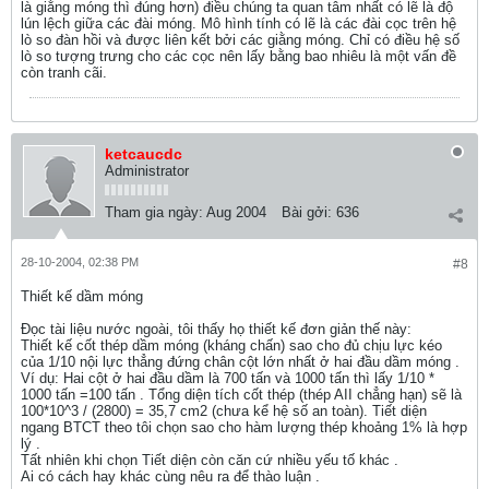
là giằng móng thì đúng hơn) điều chúng ta quan tâm nhất có lẽ là độ
lún lệch giữa các đài móng. Mô hình tính có lẽ là các đài cọc trên hệ
lò so đàn hồi và được liên kết bởi các giằng móng. Chỉ có điều hệ số
lò so tượng trưng cho các cọc nên lấy bằng bao nhiêu là một vấn đề
còn tranh cãi.
ketcaucdc
Administrator
Tham gia ngày:
Aug 2004
Bài gởi:
636
28-10-2004, 02:38 PM
#8
Thiết kế dầm móng
Đọc tài liệu nước ngoài, tôi thấy họ thiết kế đơn giản thế này:
Thiết kế cốt thép dầm móng (kháng chấn) sao cho đủ chịu lực kéo
của 1/10 nội lực thẳng đứng chân cột lớn nhất ở hai đầu dầm móng .
Ví dụ: Hai cột ở hai đầu dầm là 700 tấn và 1000 tấn thì lấy 1/10 *
1000 tấn =100 tấn . Tổng diện tích cốt thép (thép AII chẳng hạn) sẽ là
100*10^3 / (2800) = 35,7 cm2 (chưa kể hệ số an toàn). Tiết diện
ngang BTCT theo tôi chọn sao cho hàm lượng thép khoảng 1% là hợp
lý .
Tất nhiên khi chọn Tiết diện còn căn cứ nhiều yếu tố khác .
Ai có cách hay khác cùng nêu ra để thào luận .