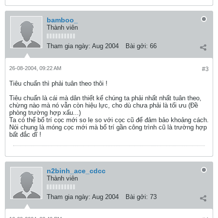
bamboo_
Thành viên
Tham gia ngày:
Aug 2004
Bài gởi:
66
26-08-2004, 09:22 AM
#3
Tiêu chuẩn thì phải tuân theo thôi !
Tiêu chuẩn là cái mà dân thiết kế chúng ta phải nhất nhất tuân theo,
chừng nào mà nó vẫn còn hiệu lực, cho dù chưa phải là tối ưu (Đề
phòng trường hợp xấu...)
Ta có thể bố trí cọc mới so le so với cọc cũ để đảm bảo khoảng cách.
Nói chung là móng cọc mới mà bố trí gần công trình cũ là trường hợp
bất đắc dĩ !
n2binh_ace_cdcc
Thành viên
Tham gia ngày:
Aug 2004
Bài gởi:
73