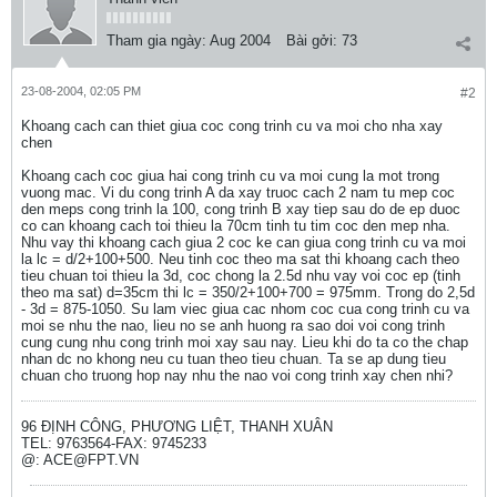
Tham gia ngày:
Aug 2004
Bài gởi:
73
23-08-2004, 02:05 PM
#2
Khoang cach can thiet giua coc cong trinh cu va moi cho nha xay
chen
Khoang cach coc giua hai cong trinh cu va moi cung la mot trong
vuong mac. Vi du cong trinh A da xay truoc cach 2 nam tu mep coc
den meps cong trinh la 100, cong trinh B xay tiep sau do de ep duoc
co can khoang cach toi thieu la 70cm tinh tu tim coc den mep nha.
Nhu vay thi khoang cach giua 2 coc ke can giua cong trinh cu va moi
la lc = d/2+100+500. Neu tinh coc theo ma sat thi khoang cach theo
tieu chuan toi thieu la 3d, coc chong la 2.5d nhu vay voi coc ep (tinh
theo ma sat) d=35cm thi lc = 350/2+100+700 = 975mm. Trong do 2,5d
- 3d = 875-1050. Su lam viec giua cac nhom coc cua cong trinh cu va
moi se nhu the nao, lieu no se anh huong ra sao doi voi cong trinh
cung cung nhu cong trinh moi xay sau nay. Lieu khi do ta co the chap
nhan dc no khong neu cu tuan theo tieu chuan. Ta se ap dung tieu
chuan cho truong hop nay nhu the nao voi cong trinh xay chen nhi?
96 ĐỊNH CÔNG, PHƯƠNG LIỆT, THANH XUÂN
TEL: 9763564-FAX: 9745233
@: ACE@FPT.VN