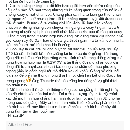
một bài để huynh đệ cùng bàn):
1. Gọi là "giằng móng" thì dễ liên tưởng tốt hơn đến chức năng của
cấu kiện này. Và một trong nhưng chức năng quan trọng của nó là để
chống xoay ở nút chân cột. Chẳng phải cả nhà ta luôn giả thiết chân
cột ngàm đó sao? nhưng thực tế thì không ngàm tuyệt đối được như
thế. ở mức độ nào đó ta khống chế lún lệch để đảm bảo không
chuyển vị đứng nhưng còn chuyển vị ngang và xoay? ngàm là cả 6
phương chuyển vị bị khống chế chứ. Mà anh đài cọc rõ ràng có xoay.
Giẳng móng trong trường hợp này càng lớn càng tham gia không chế
góc xoay này để đảm bảo cho cái giả thiết ngàm mà ta vẫn coi như là
hiển nhiên khi mô hình hóa kia là đúng.
2. Còn đây là câu trả lời cho huycdc tại sao tiêu chuẩn Nga nói lấy
1/10 tải cột để thiết kế thép chống lại lực kéo đó ở giằng. Tải trọng
động đất qui tĩnh của Nga cũng được tính từ tải trọng thẳng đứng mà
trong trường hợp này là 0.1W (W là tải thẳng đứng ở chân cột) khi
động đất lực này(base shear) tác dụng vào chân cột theo phương
ngang (đấy là cách nghĩ rất thô thiển và đại khái). Giằng sẽ chịu nổi
lực này để biến hệ thống móng thành một khối liên kết chịu được tải
trọng ngang.
Ông Thuatdv thể nào cũng lên tiếng vì vụ giải thích
thô thiển này!!!!
3. Mô hình hóa thế nào hệ thống móng cọc có giằng thì tôi nghĩ tùy
vào độ chính xác của bài toắn. Tôi tưởng tượng tùy mức độ chính
xác để mô hình hóa chẳng hạn hình dưới là một mô hình 3D cho hệ
móng cọc có giằng. Mấy anh em làm việc thiết kế chắc phản đối cái
mô hình rắc rối này lắm nhưng thực tế những mô hình thế này đã
trong tầm tay ở thời buổi này.
HNTuanJP
Attached Files