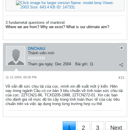
3 fundametal questions of mankind:
Where we are from? Why we exist? What is our ultimate aim?
DNCHAU
Thành viên mới
Tham gia ngày:
Dec 2004
Bài gởi:
11
11-12-2004, 06:05 PM
#15
Về vấn đề sức chịu tải của cọc, mình xin đề xuất một ý kiến: Hiện
nay trong ngành Cầu có cơ bản 3 tiêu chuẩn về tính toán sức chịu tải
của cọc: 22TCN21-86, TCXD205-1998, 22TCN272-01. Xin các bạn
cho đánh giá về mức độ tin cậy trong tính toán thực tế của các tiêu
chuẩn trên và việc áp dụng trong từng trường hợp cụ thể.
1
2
3
Next