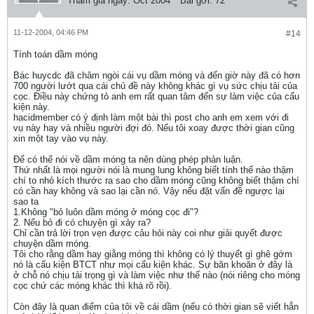
Tham gia ngày:
Oct 2004
Bài gởi:
72
11-12-2004, 04:46 PM
#14
Tính toán dầm móng
Bác huycdc đã châm ngòi cái vụ dầm móng và đến giờ này đã có hơn
700 người lướt qua cái chủ đề này không khác gì vụ sức chịu tải của
cọc. Điều này chứng tỏ anh em rất quan tâm đến sự làm việc của cấu
kiện này.
hacidmember có ý định làm một bài thì post cho anh em xem với đi
vụ này hay và nhiều người đợi đó. Nếu tôi xoay được thời gian cũng
xin một tay vào vụ này.
Để có thể nói về dầm móng ta nên dùng phép phản luận.
Thứ nhất là mọi người nói là mung lung không biết tính thế nào thậm
chí to nhỏ kích thước ra sao cho dầm móng cũng không biết thậm chí
có cần hay không và sao lại cần nó. Vậy nếu đặt vấn đề ngược lại
sao ta
1.Không "bỏ luôn dầm móng ở móng cọc đi"?
2. Nếu bỏ đi có chuyện gì xảy ra?
Chỉ cần trả lời trọn vẹn được câu hỏi này coi như giải quyết được
chuyện dầm móng.
Tôi cho rằng dầm hay giằng móng thì không có lý thuyết gì ghê gớm
nó là cấu kiện BTCT như mọi cấu kiện khác. Sự băn khoăn ở đây là
ở chỗ nó chịu tải trọng gì và làm việc như thế nào (nói riêng cho móng
cọc chứ các móng khác thì khá rõ rồi).
Còn đây là quan điểm của tôi về cái dầm (nếu có thời gian sẽ viết hẳn