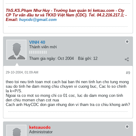
ThS.KS.Phạm Như Huy - Trưởng ban quản trị ketcau.com - Cty
CP Tư vấn đầu tư và TKXD Việt Nam (CDC). Tel. 04.2.216.217.1; -
Email:
huycdc@gmail.com
VINH 40
Thành viên mới
Tham gia ngày:
Oct 2004
Bài gởi:
12
29-10-2004, 01:09 AM
#9
theo toi neu tinh toan mot cach bai ban thi nen tinh lun cho tung mong
sau do tinh he dam mong chiu chuyen vi cuong buc, Cac lo so chinh
la k=P/S.
Ngoai ra co mot so mong chi co 01 coc, luc do dam mong con tinh
den chiu momen chan cot nua
Cach anh HuyCDC don gian nhung don vi tham tra co chiu khong anh?
ketcaucdc
Administrator