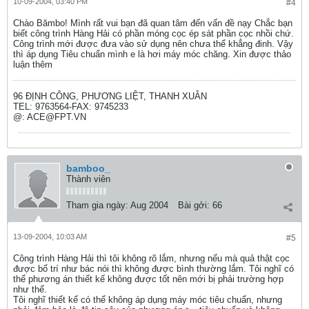
10-09-2004, 03:40 PM
#4
Chào Bămbo! Mình rất vui bạn đã quan tâm đến vấn đề nạy Chắc bạn
biết công trình Hàng Hải có phần móng cọc ép sát phần cọc nhồi chứ.
Công trình mới được đưa vào sử dụng nên chưa thể khẳng đinh. Vậy
thì áp dụng Tiêu chuẩn mình e là hơi máy móc chăng. Xin được thảo
luận thêm
96 ĐỊNH CÔNG, PHƯƠNG LIỆT, THANH XUÂN
TEL: 9763564-FAX: 9745233
@: ACE@FPT.VN
bamboo_
Thành viên
Tham gia ngày:
Aug 2004
Bài gởi:
66
13-09-2004, 10:03 AM
#5
Công trình Hàng Hải thì tôi không rõ lắm, nhưng nếu mà quả thật cọc
được bố trí như bác nói thì không được bình thường lắm. Tôi nghĩ có
thể phương án thiết kế không được tốt nên mới bị phải trường hợp
như thế.
Tôi nghĩ thiết kế có thể không áp dụng máy móc tiêu chuẩn, nhưng