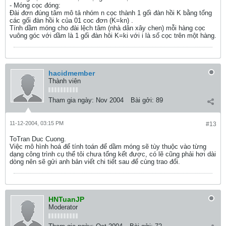
- Móng cọc đóng:
Đài đơn đúng tâm mô tả nhóm n cọc thành 1 gối đàn hồi K bằng tổng
các gối đàn hồi k của 01 coc đơn (K=kn) .
Tính dầm móng cho đài lệch tâm (nhà dân xây chen) mỗi hàng cọc
vuông góc với dầm là 1 gối đàn hôi K=ki với i là số cọc trên một hàng.
hacidmember
Thành viên
Tham gia ngày:
Nov 2004
Bài gởi:
89
11-12-2004, 03:15 PM
#13
ToTran Duc Cuong.
Việc mô hình hoá để tính toán để dầm móng sẽ tùy thuộc vào từng
dạng công trình cụ thể tôi chưa tổng kết được, có lẽ cũng phải hơi dài
dòng nên sẽ gửi anh bản viết chi tiết sau để cùng trao đổi.
HNTuanJP
Moderator