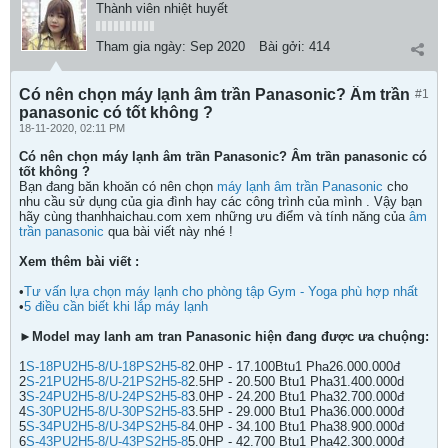
Thành viên nhiệt huyết
Tham gia ngày:
Sep 2020
Bài gởi:
414
Có nên chọn máy lạnh âm trần Panasonic? Âm trần
#1
panasonic có tốt không ?
18-11-2020, 02:11 PM
Có nên chọn máy lạnh âm trần Panasonic? Âm trần panasonic có
tốt không ?
Bạn đang băn khoăn có nên chọn
máy lạnh âm trần Panasonic
cho
nhu cầu sử dụng của gia đình hay các công trình của mình . Vậy bạn
hãy cùng thanhhaichau.com xem những ưu điểm và tính năng của
âm
trần panasonic
qua bài viết này nhé !
Xem thêm bài viết :
•
Tư vấn lựa chọn máy lạnh cho phòng tập Gym - Yoga phù hợp nhất
•
5 điều cần biết khi lắp máy lạnh
►Model may lanh am tran Panasonic hiện đang được ưa chuộng:
1
S-18PU2H5-8/U-18PS2H5-8
2.0HP - 17.100Btu1 Pha26.000.000đ
2
S-21PU2H5-8/U-21PS2H5-8
2.5HP - 20.500 Btu1 Pha31.400.000d
3
S-24PU2H5-8/U-24PS2H5-8
3.0HP - 24.200 Btu1 Pha32.700.000đ
4
S-30PU2H5-8/U-30PS2H5-8
3.5HP - 29.000 Btu1 Pha36.000.000đ
5
S-34PU2H5-8/U-34PS2H5-8
4.0HP - 34.100 Btu1 Pha38.900.000đ
6
S-43PU2H5-8/U-43PS2H5-8
5.0HP - 42.700 Btu1 Pha42.300.000đ