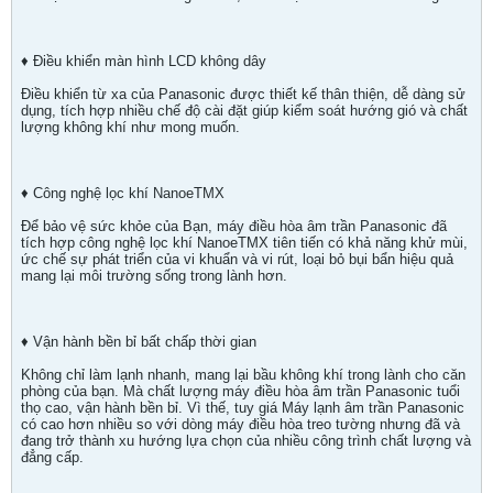
♦ Điều khiển màn hình LCD không dây
Điều khiển từ xa của Panasonic được thiết kế thân thiện, dễ dàng sử
dụng, tích hợp nhiều chế độ cài đặt giúp kiểm soát hướng gió và chất
lượng không khí như mong muốn.
♦ Công nghệ lọc khí NanoeTMX
Để bảo vệ sức khỏe của Bạn, máy điều hòa âm trần Panasonic đã
tích hợp công nghệ lọc khí NanoeTMX tiên tiến có khả năng khử mùi,
ức chế sự phát triển của vi khuẩn và vi rút, loại bỏ bụi bẩn hiệu quả
mang lại môi trường sống trong lành hơn.
♦ Vận hành bền bỉ bất chấp thời gian
Không chỉ làm lạnh nhanh, mang lại bầu không khí trong lành cho căn
phòng của bạn. Mà chất lượng máy điều hòa âm trần Panasonic tuổi
thọ cao, vận hành bền bỉ. Vì thế, tuy giá Máy lạnh âm trần Panasonic
có cao hơn nhiều so với dòng máy điều hòa treo tường nhưng đã và
đang trở thành xu hướng lựa chọn của nhiều công trình chất lượng và
đẳng cấp.