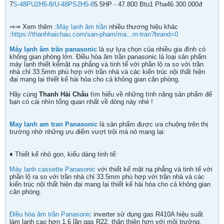
7
S-48PU2H5-8/U-48PS2H5-8
5.5HP - 47.800 Btu1 Pha46.300.000đ
⇒⇒ Xem thêm :
Máy lạnh âm trần
nhiều thương hiệu khác
:
https://thanhhaichau.com/san-pham/ma...m-tran?brand=0
Máy lạnh âm trần panasonic
là sự lựa chọn của nhiều gia đình có
không gian phòng lớn. Điều hòa âm trần panasonic là loại sản phẩm
máy lạnh thiết kếmặt nạ phẳng và tinh tế với phần lộ ra so với trần
nhà chỉ 33.5mm phù hợp với trần nhà và các kiến trúc nội thất hiện
đại mang lại thiết kế hài hòa cho cả không gian căn phòng.
Hãy cùng
Thanh Hải Châu
tìm hiểu về những tính năng sản phẩm để
bạn có cái nhìn tổng quan nhất về dòng này nhé !
May lanh am tran Panasonic
là sản phẩm được ưa chuộng trên thị
trường nhờ những ưu điểm vượt trội mà nó mang lại:
♦ Thiết kế nhỏ gọn, kiểu dáng tinh tế:
Máy lạnh cassette Panasonic
với thiết kế mặt nạ phẳng và tinh tế với
phần lộ ra so với trần nhà chỉ 33.5mm phù hợp với trần nhà và các
kiến trúc nội thất hiện đại mang lại thiết kế hài hòa cho cả không gian
căn phòng.
Điều hòa âm trần Panasonic
inverter sử dụng gas R410A hiệu suất
làm lạnh cao hơn 1.6 lần gas R22, thân thiện hơn với môi trường.