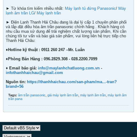
► Từ khóa tìm kiếm nhiều nhất:
Máy lạnh tủ đứng Panasonic
/
Máy
lạnh âm trần LG
/
Máy lạnh trần
► Điện Lạnh Thanh Hải Châu đang là đại lý cấp 1 chuyên phân phối
và lắp đặt điều hòa âm trần panasonic chính hãng . Khách hàng có
nhu cầu mua sử dụng để trải nghiệm chất lượng sản phẩm, Khi cần
chúng tôi tư vấn và báo giá sản phẩm, vui lòng liên hệ trực tiếp cho
Thanh Hải Châu:
♦Hotline kỹ thuật : 0911 260 247 –Mr. Luân
♦Phòng Bán Hàng : 096.2829.308 - 028.2200.7099
♦ Email báo giá:
info@maylanhchatluong.com.vn
-
infothanhhaichau@gmail.com
Nguồn tin:
https://thanhhaichau.com/san-pham/ma...-tran?
brand=56
Tags:
âm trần panasonic
,
giá máy lạnh âm trần
,
máy lạnh âm trần
,
máy lạnh âm
trần pana