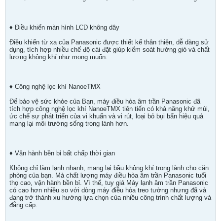
♦ Điều khiển màn hình LCD không dây
Điều khiển từ xa của Panasonic được thiết kế thân thiện, dễ dàng sử
dụng, tích hợp nhiều chế độ cài đặt giúp kiểm soát hướng gió và chất
lượng không khí như mong muốn.
♦ Công nghệ lọc khí NanoeTMX
Để bảo vệ sức khỏe của Bạn, máy điều hòa âm trần Panasonic đã
tích hợp công nghệ lọc khí NanoeTMX tiên tiến có khả năng khử mùi,
ức chế sự phát triển của vi khuẩn và vi rút, loại bỏ bụi bẩn hiệu quả
mang lại môi trường sống trong lành hơn.
♦ Vận hành bền bỉ bất chấp thời gian
Không chỉ làm lạnh nhanh, mang lại bầu không khí trong lành cho căn
phòng của bạn. Mà chất lượng máy điều hòa âm trần Panasonic tuổi
thọ cao, vận hành bền bỉ. Vì thế, tuy giá Máy lạnh âm trần Panasonic
có cao hơn nhiều so với dòng máy điều hòa treo tường nhưng đã và
đang trở thành xu hướng lựa chọn của nhiều công trình chất lượng và
đẳng cấp.