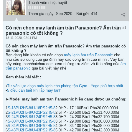
Thành viên nhiệt huyết
Tham gia ngày:
Sep 2020
Bài gởi:
414
Có nên chọn máy lạnh âm trần Panasonic? Âm trần
#1
panasonic có tốt không ?
18-11-2020, 02:11 PM
Có nên chọn máy lạnh âm trần Panasonic? Âm trần panasonic có
tốt không ?
Bạn đang băn khoăn có nên chọn
máy lạnh âm trần Panasonic
cho
nhu cầu sử dụng của gia đình hay các công trình của mình . Vậy bạn
hãy cùng thanhhaichau.com xem những ưu điểm và tính năng của
âm
trần panasonic
qua bài viết này nhé !
Xem thêm bài viết :
•
Tư vấn lựa chọn máy lạnh cho phòng tập Gym - Yoga phù hợp nhất
•
5 điều cần biết khi lắp máy lạnh
►Model may lanh am tran Panasonic hiện đang được ưa chuộng:
1
S-18PU2H5-8/U-18PS2H5-8
2.0HP - 17.100Btu1 Pha26.000.000đ
2
S-21PU2H5-8/U-21PS2H5-8
2.5HP - 20.500 Btu1 Pha31.400.000d
3
S-24PU2H5-8/U-24PS2H5-8
3.0HP - 24.200 Btu1 Pha32.700.000đ
4
S-30PU2H5-8/U-30PS2H5-8
3.5HP - 29.000 Btu1 Pha36.000.000đ
5
S-34PU2H5-8/U-34PS2H5-8
4.0HP - 34.100 Btu1 Pha38.900.000đ
6
S-43PU2H5-8/U-43PS2H5-8
5.0HP - 42.700 Btu1 Pha42.300.000đ