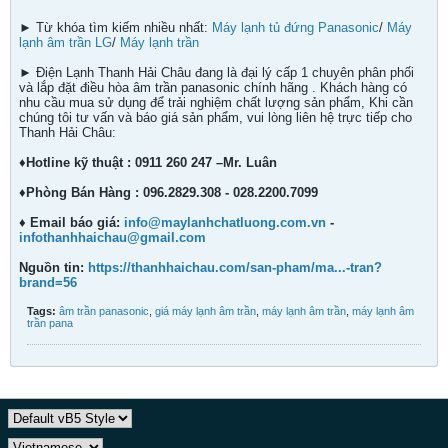
► Từ khóa tìm kiếm nhiều nhất:
Máy lạnh tủ đứng Panasonic
/
Máy
lạnh âm trần LG
/
Máy lạnh trần
► Điện Lạnh Thanh Hải Châu đang là đại lý cấp 1 chuyên phân phối
và lắp đặt điều hòa âm trần panasonic chính hãng . Khách hàng có
nhu cầu mua sử dụng để trải nghiệm chất lượng sản phẩm, Khi cần
chúng tôi tư vấn và báo giá sản phẩm, vui lòng liên hệ trực tiếp cho
Thanh Hải Châu:
♦Hotline kỹ thuật : 0911 260 247 –Mr. Luân
♦Phòng Bán Hàng : 096.2829.308 - 028.2200.7099
♦ Email báo giá:
info@maylanhchatluong.com.vn
-
infothanhhaichau@gmail.com
Nguồn tin:
https://thanhhaichau.com/san-pham/ma...-tran?
brand=56
Tags:
âm trần panasonic
,
giá máy lạnh âm trần
,
máy lạnh âm trần
,
máy lạnh âm
trần pana