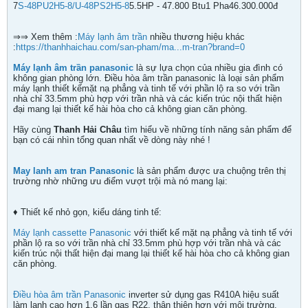
7
S-48PU2H5-8/U-48PS2H5-8
5.5HP - 47.800 Btu1 Pha46.300.000đ
⇒⇒ Xem thêm :
Máy lạnh âm trần
nhiều thương hiệu khác
:
https://thanhhaichau.com/san-pham/ma...m-tran?brand=0
Máy lạnh âm trần panasonic
là sự lựa chọn của nhiều gia đình có
không gian phòng lớn. Điều hòa âm trần panasonic là loại sản phẩm
máy lạnh thiết kếmặt nạ phẳng và tinh tế với phần lộ ra so với trần
nhà chỉ 33.5mm phù hợp với trần nhà và các kiến trúc nội thất hiện
đại mang lại thiết kế hài hòa cho cả không gian căn phòng.
Hãy cùng
Thanh Hải Châu
tìm hiểu về những tính năng sản phẩm để
bạn có cái nhìn tổng quan nhất về dòng này nhé !
May lanh am tran Panasonic
là sản phẩm được ưa chuộng trên thị
trường nhờ những ưu điểm vượt trội mà nó mang lại:
♦ Thiết kế nhỏ gọn, kiểu dáng tinh tế:
Máy lạnh cassette Panasonic
với thiết kế mặt nạ phẳng và tinh tế với
phần lộ ra so với trần nhà chỉ 33.5mm phù hợp với trần nhà và các
kiến trúc nội thất hiện đại mang lại thiết kế hài hòa cho cả không gian
căn phòng.
Điều hòa âm trần Panasonic
inverter sử dụng gas R410A hiệu suất
làm lạnh cao hơn 1.6 lần gas R22, thân thiện hơn với môi trường.