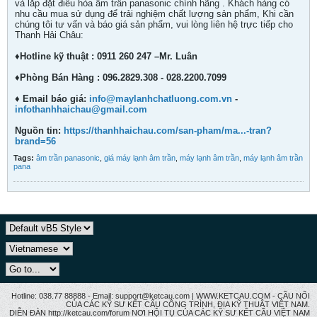
và lắp đặt điều hòa âm trần panasonic chính hãng . Khách hàng có
nhu cầu mua sử dụng để trải nghiệm chất lượng sản phẩm, Khi cần
chúng tôi tư vấn và báo giá sản phẩm, vui lòng liên hệ trực tiếp cho
Thanh Hải Châu:
♦Hotline kỹ thuật : 0911 260 247 –Mr. Luân
♦Phòng Bán Hàng : 096.2829.308 - 028.2200.7099
♦ Email báo giá:
info@maylanhchatluong.com.vn
-
infothanhhaichau@gmail.com
Nguồn tin:
https://thanhhaichau.com/san-pham/ma...-tran?
brand=56
Tags:
âm trần panasonic
,
giá máy lạnh âm trần
,
máy lạnh âm trần
,
máy lạnh âm trần
pana
Hotline: 038.77 88888 - Email: support@ketcau.com | WWW.KETCAU.COM - CẦU NỐI
CỦA CÁC KỸ SƯ KẾT CẤU CÔNG TRÌNH, ĐỊA KỸ THUẬT VIỆT NAM.
DIỄN ĐÀN http://ketcau.com/forum NƠI HỘI TỤ CỦA CÁC KỸ SƯ KẾT CÂU VIỆT NAM