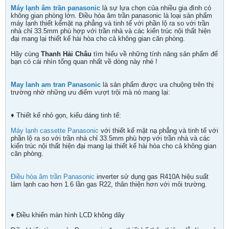
Máy lạnh âm trần panasonic
là sự lựa chọn của nhiều gia đình có
không gian phòng lớn. Điều hòa âm trần panasonic là loại sản phẩm
máy lạnh thiết kếmặt nạ phẳng và tinh tế với phần lộ ra so với trần
nhà chỉ 33.5mm phù hợp với trần nhà và các kiến trúc nội thất hiện
đại mang lại thiết kế hài hòa cho cả không gian căn phòng.
Hãy cùng
Thanh Hải Châu
tìm hiểu về những tính năng sản phẩm để
bạn có cái nhìn tổng quan nhất về dòng này nhé !
May lanh am tran Panasonic
là sản phẩm được ưa chuộng trên thị
trường nhờ những ưu điểm vượt trội mà nó mang lại:
♦ Thiết kế nhỏ gọn, kiểu dáng tinh tế:
Máy lạnh cassette Panasonic
với thiết kế mặt nạ phẳng và tinh tế với
phần lộ ra so với trần nhà chỉ 33.5mm phù hợp với trần nhà và các
kiến trúc nội thất hiện đại mang lại thiết kế hài hòa cho cả không gian
căn phòng.
Điều hòa âm trần Panasonic
inverter sử dụng gas R410A hiệu suất
làm lạnh cao hơn 1.6 lần gas R22, thân thiện hơn với môi trường.
♦ Điều khiển màn hình LCD không dây