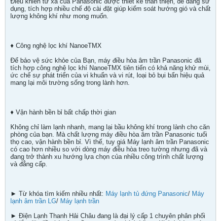
Điều khiển từ xa của Panasonic được thiết kế thân thiện, dễ dàng sử
dụng, tích hợp nhiều chế độ cài đặt giúp kiểm soát hướng gió và chất
lượng không khí như mong muốn.
♦ Công nghệ lọc khí NanoeTMX
Để bảo vệ sức khỏe của Bạn, máy điều hòa âm trần Panasonic đã
tích hợp công nghệ lọc khí NanoeTMX tiên tiến có khả năng khử mùi,
ức chế sự phát triển của vi khuẩn và vi rút, loại bỏ bụi bẩn hiệu quả
mang lại môi trường sống trong lành hơn.
♦ Vận hành bền bỉ bất chấp thời gian
Không chỉ làm lạnh nhanh, mang lại bầu không khí trong lành cho căn
phòng của bạn. Mà chất lượng máy điều hòa âm trần Panasonic tuổi
thọ cao, vận hành bền bỉ. Vì thế, tuy giá Máy lạnh âm trần Panasonic
có cao hơn nhiều so với dòng máy điều hòa treo tường nhưng đã và
đang trở thành xu hướng lựa chọn của nhiều công trình chất lượng
và đẳng cấp.
► Từ khóa tìm kiếm nhiều nhất:
Máy lạnh tủ đứng Panasonic
/
Máy
lạnh âm trần LG
/
Máy lạnh trần
► Điện Lạnh Thanh Hải Châu đang là đại lý cấp 1 chuyên phân phối