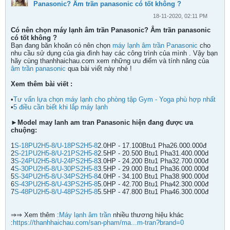
Panasonic? Âm trần panasonic có tốt không ?
18-11-2020, 02:11 PM
Có nên chọn máy lạnh âm trần Panasonic? Âm trần panasonic
có tốt không ?
Bạn đang băn khoăn có nên chọn
máy lạnh âm trần Panasonic
cho
nhu cầu sử dụng của gia đình hay các công trình của mình . Vậy bạn
hãy cùng thanhhaichau.com xem những ưu điểm và tính năng của
âm trần panasonic
qua bài viết này nhé !
Xem thêm bài viết :
•
Tư vấn lựa chọn máy lạnh cho phòng tập Gym - Yoga phù hợp nhất
•
5 điều cần biết khi lắp máy lạnh
►Model may lanh am tran Panasonic hiện đang được ưa
chuộng:
1
S-18PU2H5-8/U-18PS2H5-8
2.0HP - 17.100Btu1 Pha26.000.000đ
2
S-21PU2H5-8/U-21PS2H5-8
2.5HP - 20.500 Btu1 Pha31.400.000d
3
S-24PU2H5-8/U-24PS2H5-8
3.0HP - 24.200 Btu1 Pha32.700.000đ
4
S-30PU2H5-8/U-30PS2H5-8
3.5HP - 29.000 Btu1 Pha36.000.000đ
5
S-34PU2H5-8/U-34PS2H5-8
4.0HP - 34.100 Btu1 Pha38.900.000đ
6
S-43PU2H5-8/U-43PS2H5-8
5.0HP - 42.700 Btu1 Pha42.300.000đ
7
S-48PU2H5-8/U-48PS2H5-8
5.5HP - 47.800 Btu1 Pha46.300.000đ
⇒⇒ Xem thêm :
Máy lạnh âm trần
nhiều thương hiệu khác
:
https://thanhhaichau.com/san-pham/ma...m-tran?brand=0