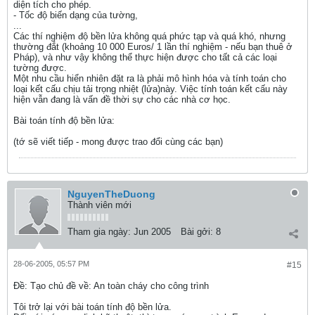
diện tích cho phép.
- Tốc độ biến dạng của tường,
...
Các thí nghiệm độ bền lửa không quá phức tạp và quá khó, nhưng
thường đắt (khoảng 10 000 Euros/ 1 lần thí nghiệm - nếu bạn thuê ở
Pháp), và như vậy không thể thực hiện được cho tất cả các loại
tường được.
Một nhu cầu hiển nhiên đặt ra là phải mô hình hóa và tính toán cho
loại kết cấu chịu tải trọng nhiệt (lửa)này. Việc tính toán kết cấu này
hiện vẫn đang là vấn đề thời sự cho các nhà cơ học.
Bài toán tính độ bền lửa:
(tớ sẽ viết tiếp - mong được trao đổi cùng các bạn)
NguyenTheDuong
Thành viên mới
Tham gia ngày:
Jun 2005
Bài gởi:
8
28-06-2005, 05:57 PM
#15
Ðề: Tạo chủ đề về: An toàn cháy cho công trình
Tôi trở lại với bài toán tính độ bền lửa.