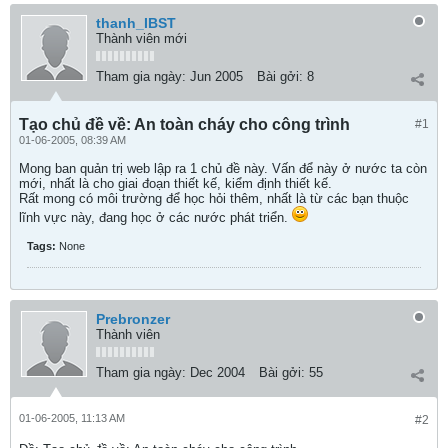
thanh_IBST
Thành viên mới
Tham gia ngày:
Jun 2005
Bài gởi:
8
Tạo chủ đề về: An toàn cháy cho công trình
#1
01-06-2005, 08:39 AM
Mong ban quản trị web lập ra 1 chủ đề này. Vấn để này ở nước ta còn
mới, nhất là cho giai đoạn thiết kế, kiểm định thiết kế.
Rất mong có môi trường để học hỏi thêm, nhất là từ các bạn thuộc
lĩnh vực này, đang học ở các nước phát triển.
Tags:
None
Prebronzer
Thành viên
Tham gia ngày:
Dec 2004
Bài gởi:
55
01-06-2005, 11:13 AM
#2