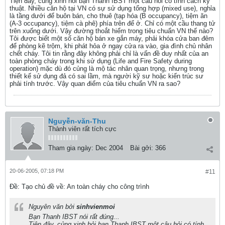
Tiện đây, củng xinh hỏi bạn Thanh IBST một câu hỏi có tính cách kỷ
thuật. Nhiều căn hộ tại VN có sự sử dụng tổng hợp (mixed use), nghỉa
là tầng dưới để buôn bán, cho thuê (tạp hóa (B occupancy), tiệm ăn
(A-3 occupancy), tiệm cà phê) phía trên để ở. Chỉ có một cầu thang tử
trên xuống dưới. Vậy đường thoắt hiểm trong tiêu chuẩn VN thế nào?
Tôi được biết một số căn hộ bán xe gắn máy, phải khóa cửa ban đêm
để phòng kẽ trộm, khi phát hỏa ở ngay cửa ra vào, gia đình chủ nhân
chết cháy. Tôi tin rằng đây không phải chỉ là vấn đề duy nhất của an
toàn phòng cháy trong khi sử dụng (Life and Fire Safety during
operation) mặc dù đó củng là mộ tác nhân quan trọng, nhưng trong
thiết kế sử dụng đả có sai lầm, mà người kỹ sư hoặc kiến trúc sư
phải tính trước. Vậy quan điểm của tiêu chuẩn VN ra sao?
Nguyễn-văn-Thu
Thành viên rất tích cực
Tham gia ngày:
Dec 2004
Bài gởi:
366
20-06-2005, 07:18 PM
#11
Ðề: Tạo chủ đề về: An toàn cháy cho công trình
Nguyên văn bởi
sinhvienmoi
Bạn Thanh IBST nói rất đúng...
Tiện đây, củng xinh hỏi bạn Thanh IBST một câu hỏi có tính