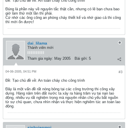
Ðề: Tạo chủ đề về: An toàn cháy cho công trình
Đúng là phần này về nguyên tắc thật cần, nhưng có lẽ bạn chưa bao
giờ làm thử một lần thì phải.
Cứ nhờ các ông công an phòng cháy thiết kế và nhớ giao cả thi công
thì mới ổn được!
dai_lilama
Thành viên mới
Tham gia ngày:
May 2005
Bài gởi:
5
04-06-2005, 04:51 PM
#3
Ðề: Tạo chủ đề về: An toàn cháy cho công trình
Đây là một vấn đề rất nóng bỏng tại các công trường thi công xây
dựng. Hàng năm trên đất nước ta xảy ra hàng trăm vụ tai nạn lao
động, nhiều vụ rất nghiệm trọng mà nguyên nhân chủ yếu bắt nguồn
từ sự chủ quan, chưa nhìn nhận và thực hiện nghiêm túc an toàn lao
động.
sinhvienmoi