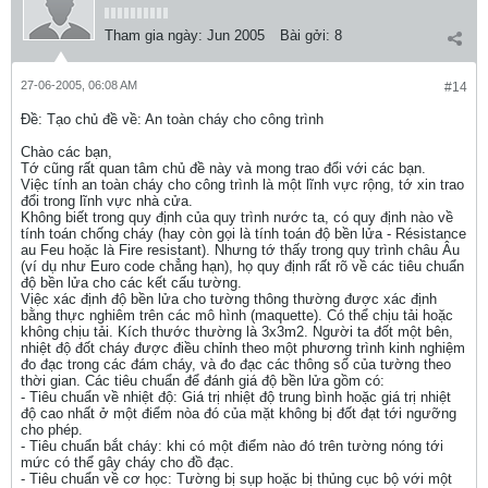
Tham gia ngày:
Jun 2005
Bài gởi:
8
27-06-2005, 06:08 AM
#14
Ðề: Tạo chủ đề về: An toàn cháy cho công trình
Chào các bạn,
Tớ cũng rất quan tâm chủ đề này và mong trao đổi với các bạn.
Việc tính an toàn cháy cho công trình là một lĩnh vực rộng, tớ xin trao
đổi trong lĩnh vực nhà cửa.
Không biết trong quy định của quy trình nước ta, có quy định nào về
tính toán chống cháy (hay còn gọi là tính toán độ bền lửa - Résistance
au Feu hoặc là Fire resistant). Nhưng tớ thấy trong quy trình châu Âu
(ví dụ như Euro code chẳng hạn), họ quy định rất rõ về các tiêu chuẩn
độ bền lửa cho các kết cấu tường.
Việc xác định độ bền lửa cho tường thông thường được xác định
bằng thực nghiêm trên các mô hình (maquette). Có thể chịu tải hoặc
không chịu tải. Kích thước thường là 3x3m2. Người ta đốt một bên,
nhiệt độ đốt cháy được điều chỉnh theo một phương trình kinh nghiệm
đo đạc trong các đám cháy, và đo đạc các thông số của tường theo
thời gian. Các tiêu chuẩn để đánh giá độ bền lửa gồm có:
- Tiêu chuẩn về nhiệt độ: Giá trị nhiệt độ trung bình hoặc giá trị nhiệt
độ cao nhất ở một điểm nòa đó của mặt không bị đốt đạt tới ngưỡng
cho phép.
- Tiêu chuẩn bắt cháy: khi có một điểm nào đó trên tường nóng tới
mức có thể gây cháy cho đồ đạc.
- Tiêu chuẩn về cơ học: Tường bị sụp hoặc bị thủng cục bộ với một