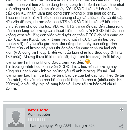
kiện chịu lực, bao che. Nhiệm vụ của KTS là thiết kế kiến trúc công
trình , chọn vật liệu XD áp dụng trong công trình để đảm bảo thấp nhất
khả năng suất hiện và lan tỏa cháy. Với KSXD thiết kế kết cấu của
cấu kiện XD nhằm đảm bảo công trình không bị phá hoại do cháy.
Theo mình biết, ở VN tiêu chuẩn phòng cháy và chữa cháy có đề cập
đến vấn đề này, nhưng các bạn KTS và KSXD khi thiết kế hầu như
chỉ viết vào cho có thủ tục. VD: với KTS thì có đề cập đến chiều rộng
của hành lang, số lượng cửa thoát hiểm..., còn với KSXD thì hầu như
không xem xét đến; còn việc xét duyệt an toàn PCCC do bên công an
cấp. Các bạn KSXD lưu ý, trong tiêu chuẩn PCCC (tuyển tập tiêu
chuẩn VN) có yêu cầu giới hạn khả năng chịu cháy của công trình.
Giá trị của đại lượng này phụ thuộc vào cấp công trình và loại cấu
kiện (VD: công trình cấp 1, đối với cấu kiện chịu lực theo quy định là
150 phút). Nhưng thực tế khi thiết kế, thậm chí khi duyệt thiết kế đại
lượng này hình như không được xem xét đến.
.
Tại trường mình học, sinh viên XDDD được học về đại lượng này,
cũng như cách xác định và những yếu tố ảnh hưởng đến nó. Đại
lượng này bao hàm cả lớp bê tông bảo vệ của kết cấu rồi. Theo đề tài
của mình, đối với trần nhà bê tông cốt thép của nhà ở (chiều dày 100-
200mm), chiều dày lớp bê tông bảo vệ được tối ưu hóa với giá trị
25mm.
ketcaucdc
Administrator
Tham gia ngày:
Aug 2004
Bài gởi:
636