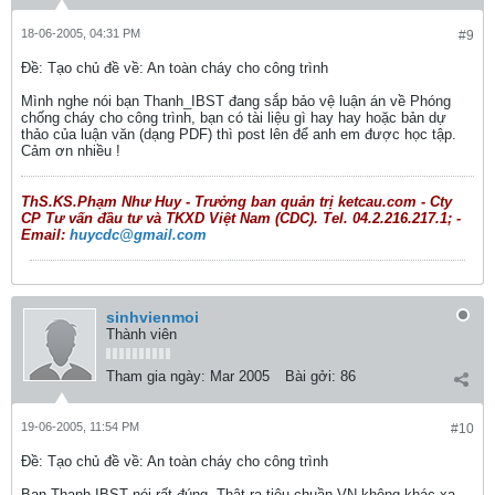
18-06-2005, 04:31 PM
#9
Ðề: Tạo chủ đề về: An toàn cháy cho công trình
Mình nghe nói bạn Thanh_IBST đang sắp bảo vệ luận án về Phóng
chống cháy cho công trình, bạn có tài liệu gì hay hay hoặc bản dự
thảo của luận văn (dạng PDF) thì post lên để anh em được học tập.
Cảm ơn nhiều !
ThS.KS.Phạm Như Huy - Trưởng ban quản trị ketcau.com - Cty
CP Tư vấn đầu tư và TKXD Việt Nam (CDC). Tel. 04.2.216.217.1; -
Email:
huycdc@gmail.com
sinhvienmoi
Thành viên
Tham gia ngày:
Mar 2005
Bài gởi:
86
19-06-2005, 11:54 PM
#10
Ðề: Tạo chủ đề về: An toàn cháy cho công trình
Bạn Thanh IBST nói rất đúng. Thật ra tiêu chuần VN không khác xa