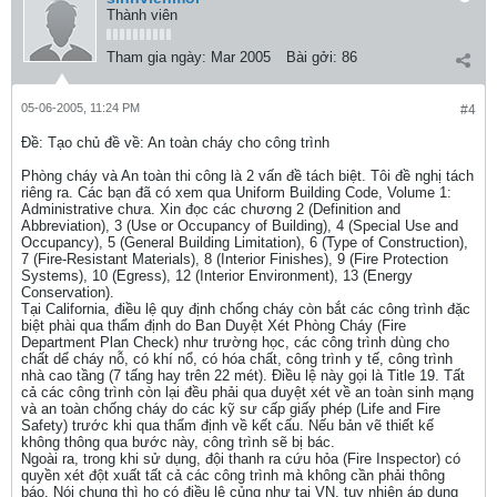
Thành viên
Tham gia ngày:
Mar 2005
Bài gởi:
86
05-06-2005, 11:24 PM
#4
Ðề: Tạo chủ đề về: An toàn cháy cho công trình
Phòng cháy và An toàn thi công là 2 vấn đề tách biệt. Tôi đề nghị tách
riêng ra. Các bạn đã có xem qua Uniform Building Code, Volume 1:
Administrative chưa. Xin đọc các chương 2 (Definition and
Abbreviation), 3 (Use or Occupancy of Building), 4 (Special Use and
Occupancy), 5 (General Building Limitation), 6 (Type of Construction),
7 (Fire-Resistant Materials), 8 (Interior Finishes), 9 (Fire Protection
Systems), 10 (Egress), 12 (Interior Environment), 13 (Energy
Conservation).
Tại California, điều lệ quy định chống cháy còn bắt các công trình đặc
biệt phài qua thẩm định do Ban Duyệt Xét Phòng Cháy (Fire
Department Plan Check) như trường học, các công trình dùng cho
chất dể cháy nỗ, có khí nổ, có hóa chất, công trình y tế, công trình
nhà cao tầng (7 tấng hay trên 22 mét). Điều lệ này gọi là Title 19. Tất
cả các công trình còn lại đều phải qua duyệt xét về an toàn sinh mạng
và an toàn chống cháy do các kỹ sư cấp giấy phép (Life and Fire
Safety) trước khi qua thẩm định về kết cấu. Nếu bản vẽ thiết kế
không thông qua bước này, công trình sẽ bị bác.
Ngoài ra, trong khi sử dụng, đội thanh ra cứu hỏa (Fire Inspector) có
quyền xét đột xuất tất cả các công trình mà không cần phải thông
báo. Nói chung thì họ có điều lệ củng như tại VN, tuy nhiên áp dụng