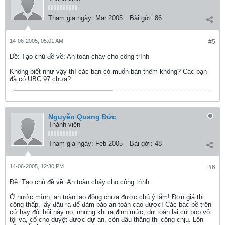
Tham gia ngày:
Mar 2005
Bài gởi:
86
14-06-2005, 05:01 AM
#5
Ðề: Tạo chủ đề về: An toàn cháy cho công trình
Không biết như vậy thì các bạn có muốn bàn thêm không? Các bạn
đã có UBC 97 chưa?
Nguyễn Quang Đức
Thành viên
Tham gia ngày:
Feb 2005
Bài gởi:
48
14-06-2005, 12:30 PM
#6
Ðề: Tạo chủ đề về: An toàn cháy cho công trình
Ở nước mình, an toàn lao động chưa được chú ý lắm! Đơn giá thi
công thấp, lấy đâu ra để đảm bảo an toàn cao được! Các bác bề trên
cứ hay đòi hỏi này nọ, nhưng khi ra định mức, dự toán lại cứ bóp vô
tội vạ, cố cho duyệt được dự án, còn đâu thằng thi công chịu. Lộn