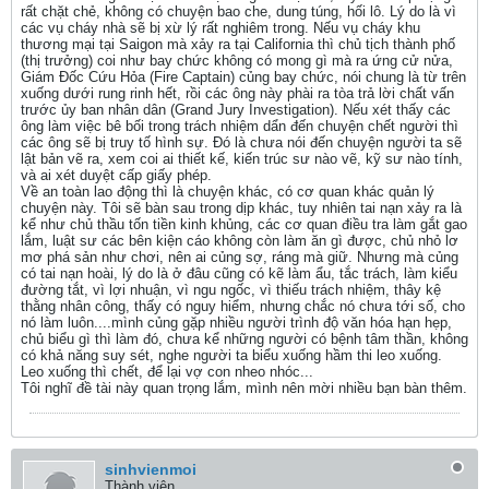
rất chặt chẻ, không có chuyện bao che, dung túng, hối lô. Lý do là vì
các vụ cháy nhà sẽ bị xừ lý rất nghiêm trong. Nếu vụ cháy khu
thương mại tại Saigon mà xảy ra tại California thì chủ tịch thành phố
(thị trưởng) coi như bay chức không có mong gì mà ra ứng cử nửa,
Giám Đốc Cứu Hỏa (Fire Captain) củng bay chức, nói chung là từ trên
xuống dưới rung rinh hết, rồi các ông này phài ra tòa trả lời chất vấn
trước ủy ban nhân dân (Grand Jury Investigation). Nếu xét thấy các
ông làm việc bê bối trong trách nhiệm dẩn đến chuyện chết người thì
các ông sẽ bị truy tố hình sự. Đó là chưa nói đến chuyện người ta sẽ
lật bản vẽ ra, xem coi ai thiết kế, kiến trúc sư nào vẽ, kỹ sư nào tính,
và ai xét duyệt cấp giấy phép.
Về an toàn lao động thì là chuyện khác, có cơ quan khác quản lý
chuyện này. Tôi sẽ bàn sau trong dịp khác, tuy nhiên tai nạn xảy ra là
kể như chủ thầu tốn tiền kinh khủng, các cơ quan điều tra làm gắt gao
lắm, luật sư các bên kiện cáo không còn làm ăn gì được, chủ nhỏ lơ
mơ phá sản như chơi, nên ai củng sợ, ráng mà giữ. Nhưng mà củng
có tai nạn hoài, lý do là ở đâu cũng có kẽ làm ẩu, tắc trách, làm kiểu
đường tắt, vì lợi nhuận, vì ngu ngốc, vì thiếu trách nhiệm, thây kệ
thằng nhân công, thấy có nguy hiểm, nhưng chắc nó chưa tới số, cho
nó làm luôn....mình củng gặp nhiều người trình độ văn hóa hạn hẹp,
chủ biểu gì thì làm đó, chưa kể những người có bệnh tâm thần, không
có khả năng suy sét, nghe người ta biểu xuống hầm thi leo xuống.
Leo xuống thì chết, để lại vợ con nheo nhóc...
Tôi nghĩ đề tài này quan trọng lắm, mình nên mời nhiều bạn bàn thêm.
sinhvienmoi
Thành viên