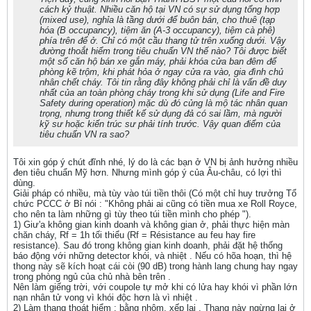
cách kỷ thuật. Nhiều căn hộ tại VN có sự sử dụng tổng hợp
(mixed use), nghỉa là tầng dưới để buôn bán, cho thuê (tạp
hóa (B occupancy), tiệm ăn (A-3 occupancy), tiệm cà phê)
phía trên để ở. Chỉ có một cầu thang tử trên xuống dưới. Vậy
đường thoắt hiểm trong tiêu chuẩn VN thế nào? Tôi được biết
một số căn hộ bán xe gắn máy, phải khóa cửa ban đêm để
phòng kẽ trộm, khi phát hỏa ở ngay cửa ra vào, gia đình chủ
nhân chết cháy. Tôi tin rằng đây không phải chỉ là vấn đề duy
nhất của an toàn phòng cháy trong khi sử dụng (Life and Fire
Safety during operation) mặc dù đó củng là mộ tác nhân quan
trọng, nhưng trong thiết kế sử dụng đả có sai lầm, mà người
kỹ sư hoặc kiến trúc sư phải tính trước. Vậy quan điểm của
tiêu chuẩn VN ra sao?
Tôi xin góp ý chút đĩnh nhé, lý do là các bạn ở VN bị ảnh hưởng nhiều
đen tiêu chuẩn Mỹ hơn. Nhưng mình góp ý của Âu-châu, có lợi thì
dùng.
Giải pháp có nhiều, mà tùy vào túi tiền thôi (Có một chỉ huy trưởng Tổ
chức PCCC ở Bỉ nói : "Không phải ai cũng có tiền mua xe Roll Royce,
cho nên ta làm những gì tùy theo túi tiền mình cho phép ").
1) Giư'a không gian kinh doanh và không gian ở, phải thực hiện màn
chăn cháy, Rf = 1h tối thiểu (Rf = Résistance au feu hay fire
resistance). Sau đó trong không gian kinh doanh, phải đặt hệ thống
báo động với những detector khói, và nhiệt . Nếu có hõa hoạn, thì hệ
thong này sẽ kích hoạt cái còi (90 dB) trong hành lang chung hay ngay
trong phòng ngủ của chủ nhà bên trên .
Nên làm giếng trời, với coupole tự mở khi có lửa hay khói vì phần lớn
nạn nhân tử vong vì khói độc hơn là vì nhiệt .
2) Làm thang thoát hiểm : bằng nhôm, xếp lại . Thang này ngừng lại ở