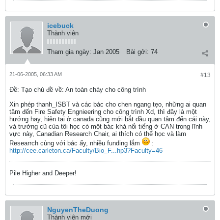
icebuck
Thành viên
Tham gia ngày:
Jan 2005
Bài gởi:
74
21-06-2005, 06:33 AM
#13
Ðề: Tạo chủ đề về: An toàn cháy cho công trình
Xin phép thanh_ISBT và các bác cho chen ngang tẹo, những ai quan
tâm đến Fire Safety Engnieering cho công trình Xd, thì đây là một
hướng hay, hiện tại ở canada cũng mới bắt dầu quan tâm đến cái này,
và trường cũ của tôi học có một bác khá nổi tiếng ở CAN trong lĩnh
vực này, Canadian Research Chair, ai thích có thể học và làm
Researrch cùng với bác ấy, nhiều funding lắm
:
http://cee.carleton.ca/Faculty/Bio_F...hp3?Faculty=46
Pile Higher and Deeper!
NguyenTheDuong
Thành viên mới