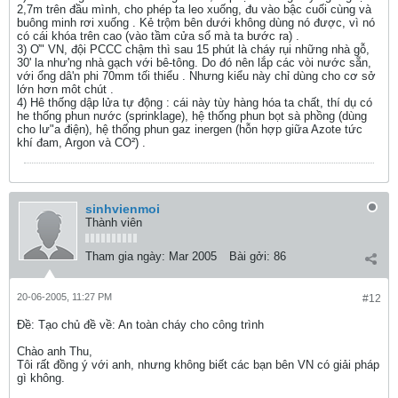
2,7m trên đầu mình, cho phép ta leo xuống, đu vào bậc cuối cùng và
buông minh rơi xuống . Kẻ trộm bên dưới không dùng nó được, vì nó
có cái khóa trên cao (vào tầm cửa sổ mà ta bước ra) .
3) Ơ" VN, đội PCCC chậm thì sau 15 phút là cháy rụi những nhà gỗ,
30' la như'ng nhà gạch với bê-tông. Do đó nên lắp các vòi nước sẵn,
với ổng dâ'n phi 70mm tối thiểu . Nhưng kiểu này chỉ dùng cho cơ sở
lớn hơn môt chút .
4) Hê thống dập lửa tự động : cái này tùy hàng hóa ta chất, thí dụ có
he thống phun nước (sprinklage), hệ thống phun bọt sà phồng (dùng
cho lư"a điện), hệ thống phun gaz inergen (hỗn hợp giữa Azote tức
khí đam, Argon và CO²) .
sinhvienmoi
Thành viên
Tham gia ngày:
Mar 2005
Bài gởi:
86
20-06-2005, 11:27 PM
#12
Ðề: Tạo chủ đề về: An toàn cháy cho công trình
Chào anh Thu,
Tôi rất đồng ý với anh, nhưng không biết các bạn bên VN có giải pháp
gì không.