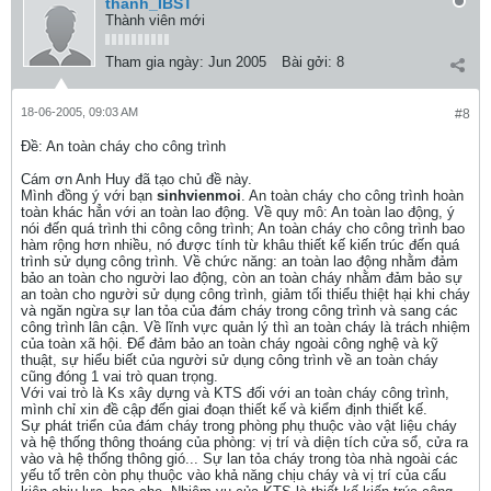
thanh_IBST
Thành viên mới
Tham gia ngày:
Jun 2005
Bài gởi:
8
18-06-2005, 09:03 AM
#8
Ðề: An toàn cháy cho công trình
Cám ơn Anh Huy đã tạo chủ đề này.
Mình đồng ý với bạn
sinhvienmoi
. An toàn cháy cho công trình hoàn
toàn khác hẳn với an toàn lao động. Về quy mô: An toàn lao động, ý
nói đến quá trình thi công công trình; An toàn cháy cho công trình bao
hàm rộng hơn nhiều, nó được tính từ khâu thiết kế kiến trúc đến quá
trình sử dụng công trình. Về chức năng: an toàn lao động nhằm đảm
bảo an toàn cho người lao động, còn an toàn cháy nhằm đảm bảo sự
an toàn cho người sử dụng công trình, giảm tối thiểu thiệt hại khi cháy
và ngăn ngừa sự lan tỏa của đám cháy trong công trình và sang các
công trình lân cận. Về lĩnh vực quản lý thì an toàn cháy là trách nhiệm
của toàn xã hội. Để đảm bảo an toàn cháy ngoài công nghệ và kỹ
thuật, sự hiểu biết của người sử dụng công trình về an toàn cháy
cũng đóng 1 vai trò quan trọng.
Với vai trò là Ks xây dựng và KTS đối với an toàn cháy công trình,
mình chỉ xin đề cập đến giai đoạn thiết kế và kiểm định thiết kế.
Sự phát triển của đám cháy trong phòng phụ thuộc vào vật liệu cháy
và hệ thống thông thoáng của phòng: vị trí và diện tích cửa sổ, cửa ra
vào và hệ thống thông gió... Sự lan tỏa cháy trong tòa nhà ngoài các
yếu tố trên còn phụ thuộc vào khả năng chịu cháy và vị trí của cấu