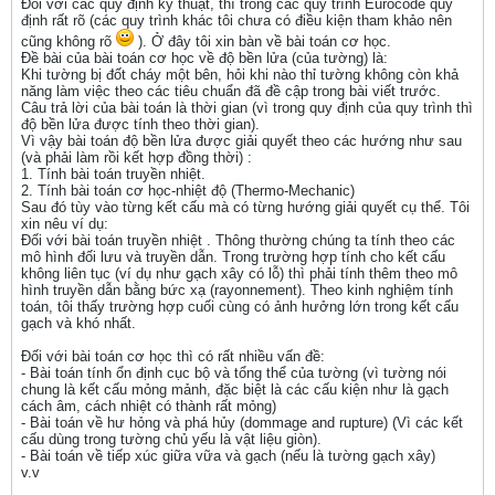
Đối với các quy định kỹ thuật, thì trong các quy trình Eurocode quy
định rất rõ (các quy trình khác tôi chưa có điều kiện tham khảo nên
cũng không rõ
). Ở đây tôi xin bàn về bài toán cơ học.
Đề bài của bài toán cơ học về độ bền lửa (của tường) là:
Khi tường bị đốt cháy một bên, hỏi khi nào thỉ tường không còn khả
năng làm việc theo các tiêu chuẩn đã đề cập trong bài viết trước.
Câu trả lời của bài toán là thời gian (vì trong quy định của quy trình thì
độ bền lửa được tính theo thời gian).
Vì vậy bài toán độ bền lửa được giải quyết theo các hướng như sau
(và phải làm rồi kết hợp đồng thời) :
1. Tính bài toán truyền nhiệt.
2. Tính bài toán cơ học-nhiệt độ (Thermo-Mechanic)
Sau đó tùy vào từng kết cấu mà có từng hướng giải quyết cụ thể. Tôi
xin nêu ví dụ:
Đối với bài toán truyền nhiệt . Thông thường chúng ta tính theo các
mô hình đối lưu và truyền dẫn. Trong trường hợp tính cho kết cấu
không liên tục (ví dụ như gạch xây có lỗ) thì phải tính thêm theo mô
hình truyền dẫn bằng bức xạ (rayonnement). Theo kinh nghiệm tính
toán, tôi thấy trường hợp cuối cùng có ảnh hưởng lớn trong kết cấu
gạch và khó nhất.
Đối với bài toán cơ học thì có rất nhiều vấn đề:
- Bài toán tính ổn định cục bộ và tổng thể của tường (vì tường nói
chung là kết cấu mỏng mảnh, đặc biệt là các cấu kiện như là gạch
cách âm, cách nhiệt có thành rất mỏng)
- Bài toán về hư hỏng và phá hủy (dommage and rupture) (Vì các kết
cấu dùng trong tường chủ yếu là vật liệu giòn).
- Bài toán về tiếp xúc giữa vữa và gạch (nếu là tường gạch xây)
v.v