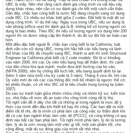
UBC là mấy. Nên nhớ rằng cách đánh giá công trình và vật liệu xây
dựng khác nhau, nên cần có sự đánh giá chi tiết một cách cẩn thận.
Gần đây, chắc bạn củng biết là nước Mỹ đang chuyển sang sử dụng
code IBC. Có nhiều sự khác biệt giữa 2 codes. Đật biệt là mật độ sử
dụng công trình. Ví dụ thế này: Ngày xưa trong UBC, nếu sừ dụng là
văn phòng (office use) thì đánh giá là B. không kể số lượng người sử
dụng là bao nhiêu. Theo IBC thì nếu số lượng người sử dụng trên 200
người thì nó được nâng cấp lên thành A, do đó sự đòi hỏi an toàn cao
hơn.
Một điều đặc biệt ngoài lề, chắc bạn củng biết là tại California, luật
định vẩn còn sữ dụng UBC, trong khi hầu hết các tiểu bang và lảnh
thổ khác của Mỹ đả chuyển sang IBC, thành ra anh thí sinh Structural
Engineer tại California phải biết cả 2 code models. Đó là vì khoẳng
vào năm 2000, khi các Ùy viên tiểu bang họp để thẩm định, thì cánh
của dân chửa lửa quá mạnh, muốn đưa ảnh hưởng của họ vào,
(NFPA 2000), nên họ chống đối kịch liệt, tiểu bang quyết dịnh lùi lại
thêm 3 năm nửa (mỗi chu kỳ code là 3 năm). Tháng 4 vừa rồi, khi các
Ủy viên mới do nội các của thống đốc mối bổ nhiệm lậ ngược thế cờ,
bỏ phiếu thuận, có vẽ như IBC sẽ là tiêu chuẩn trong tương lai (năm
2007).
Dù sao sự tranh luận giữa nhóm chửa cháy và nhóm kỹ sư, kiến trúc
sư, nhà thầu về mức độ an toàn cho công trình củng rất lý thú.
Tôi nghĩ vấn đề ở đây cho tất cả những ai trong ngành là mức độ ý
thức của mình đến đâu khi thiết kế hay thi công. Các bạn đặt ra một
điểm rất tế nhị, đó là mình có phải làm cái công việc tự thẩm định khi
đã có các ban ngành khác làm việc đó (PCCC), và củng không có quy
định nào bắt các bạn phải làm. Tôi nghỉ mình phải làm, lý do là lương
tâm, lý do là ước mong làm một việc gì tốt, một sản phẩm tốt, cho
cộng đồng, mặt dù sự đóng góp của mình rất nhỏ nhoi.