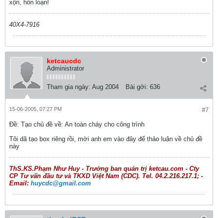
xộn, hỗn loạn!
40X4-7916
ketcaucdc
Administrator
Tham gia ngày:
Aug 2004
Bài gởi:
636
15-06-2005, 07:27 PM
#7
Ðề: Tạo chủ đề về: An toàn cháy cho công trình
Tôi dã tạo box riêng rồi, mời anh em vào đây để thảo luận về chủ đề
này
ThS.KS.Phạm Như Huy - Trưởng ban quản trị ketcau.com - Cty
CP Tư vấn đầu tư và TKXD Việt Nam (CDC). Tel. 04.2.216.217.1; -
Email:
huycdc@gmail.com