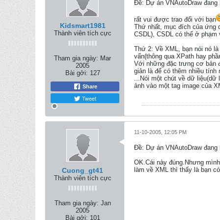
Ðề: Dự án VNAutoDraw đang k
rất vui được trao đổi với bạn
Kidsmart1981
Thứ nhất, mục đích của ứng d
Thành viên tích cực
CSDL), CSDL có thể ở phạm vi
Thứ 2: Về XML, bạn nói nó là 
vấn(thông qua XPath hay phần
Tham gia ngày:
Mar
Với những đặc trưng cơ bản đ
2005
giản là để có thêm nhiều tính
Bài gởi:
127
...Nói một chút về dữ liệu(dữ
ảnh vào một tag image của X
Share
Tweet
11-10-2005, 12:05 PM
Ðề: Dự án VNAutoDraw đang k
OK.Cái này đúng.Nhưng mình t
làm về XML thì thấy là bạn c
Cuong_gt41
Thành viên tích cực
Tham gia ngày:
Jan
2005
Bài gởi:
101