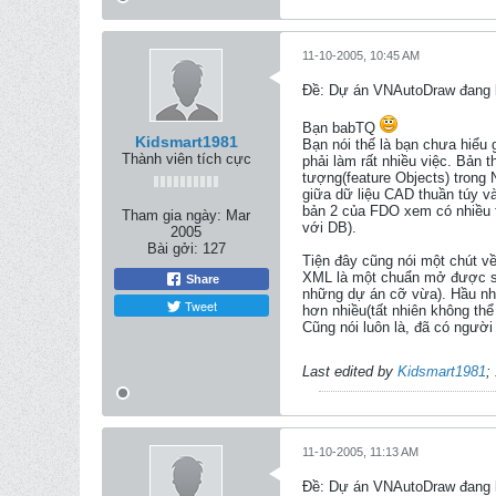
11-10-2005, 10:45 AM
Ðề: Dự án VNAutoDraw đang k
Bạn babTQ
Kidsmart1981
Bạn nói thế là bạn chưa hiểu 
Thành viên tích cực
phải làm rất nhiều việc. Bản 
tượng(feature Objects) trong
giữa dữ liệu CAD thuần túy v
bản 2 của FDO xem có nhiều t
Tham gia ngày:
Mar
với DB).
2005
Bài gởi:
127
Tiện đây cũng nói một chút 
XML là một chuẩn mở được sử d
Share
những dự án cỡ vừa). Hầu nh
Tweet
hơn nhiều(tất nhiên không th
Cũng nói luôn là, đã có người
Last edited by
Kidsmart1981
;
11-10-2005, 11:13 AM
Ðề: Dự án VNAutoDraw đang k