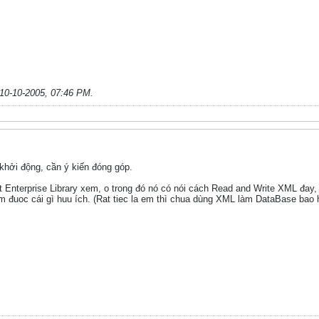
10-10-2005, 07:46 PM
.
hởi động, cần ý kiến đóng góp.
 Enterprise Library xem, o trong đó nó có nói cách Read and Write XML đay,
ìm đuoc cái gì huu ích. (Rat tiec la em thì chua dùng XML làm DataBase bao h