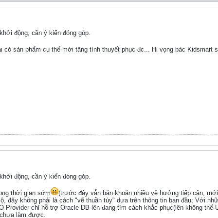
hởi động, cần ý kiến đóng góp.
i có sản phẩm cụ thể mới tăng tính thuyết phục đc... Hi vọng bác Kidsmart s
hởi động, cần ý kiến đóng góp.
rong thời gian sớm
(trước đây vẫn băn khoăn nhiều về hướng tiếp cận, mới
t lộ, đây không phải là cách "vẽ thuần túy" dựa trên thông tin ban đầu; Vớ
O Provider chỉ hỗ trợ Oracle DB lên đang tìm cách khắc phục(lên không thể 
..chưa làm được.