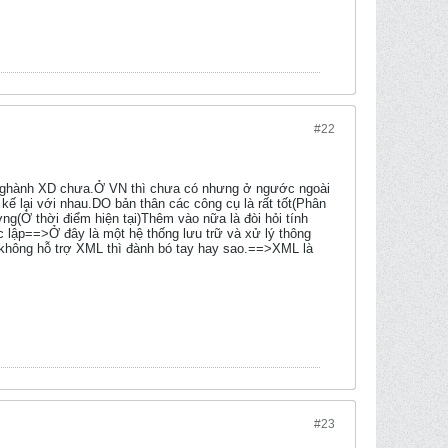
#22
o nghành XD chưa.Ở VN thì chưa có nhưng ở ngước ngoài
ết kế lại với nhau.DO bản thân các công cụ là rất tốt(Phân
ởng(Ở thời điểm hiện tại)Thêm vào nữa là đòi hỏi tính
c lập==>Ở đây là một hệ thống lưu trữ và xử lý thông
 không hỗ trợ XML thì đành bó tay hay sao.==>XML là
#23