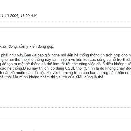
11-10-2005, 11:29 AM
.
hởi động, cần ý kiến đóng góp.
 phải như vậy.Bạn đã bao giờ nghe nói đến hệ thống thông tin tích hợp ch
hỉ nghe nói thế thôi)Hệ thống này làm nhiệm vụ liên kết các công cụ hỗ trợ thi
g để tạo ra một hệ thống có thể làm tốt tất các công việc đó là điều không tư
các hệ thống.Diều này thỉ chỉ có dùng CSDL thôi.(Chính là do không chạy độ
nh nào đó muốn câu dữ liệu đối với chương trình của bạn.nhưng bản thân nó
oài thôi.Mà mình không nhàm thì vai trò của XML cũng là thế