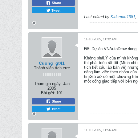
Share
Tweet
Last edited by
Kidsmart1981
;
11-10-2005, 11:32 AM
Ðề: Dự án VNAutoDraw đang k
Không phải.Ý của mình không
thì phát triển rất tốt.(Mình c
Cuong_gt41
tích kết cấu,lập bản vẽ) nhưn
Thành viên tích cực
năng làm việc theo nhóm của 
tin)Giả xử có một chương trì
một cổng giao tiếp với bên ng
Tham gia ngày:
Jan
2005
Bài gởi:
101
Share
Tweet
11-10-2005, 11:56 AM