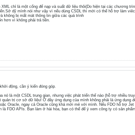
XML chỉ là một cổng để nạp và suất dữ liệu thôi(Do hiện tại các chương trì
iển.Sở dỹ mình nói như vậy vì nếu dùng CSDL thì mới có thể hỗ trợ làm viêc
và không bị mất mát thông tin giữa các quá trình
hơn vì không phải trả tiền.
hởi động, cần ý kiến đóng góp.
 nó là một CSDL trung gian, nhưng việc phát triển thế nào (hỗ trợ nhiều truy
 quản trị cơ sở dữ liệu! Ở đây ứng dụng của mình không phải là ứng dụng độ
oặc Oracle, ngay cả Oracle cũng khá mới mẻ với mình. Nếu FDO hỗ trợ Jet ha
h là FDO APIs. Bạn làm ở hài hòa, bạn có thể để ý xem công ty có sản phẩ