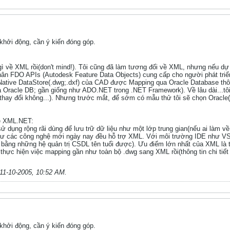
hởi động, cần ý kiến đóng góp.
gì về XML rồi(don't mind!). Tôi cũng đã làm tương đối về XML, nhưng nếu dự
thân FDO APIs (Autodesk Feature Data Objects) cung cấp cho người phát triển 
 Native DataStore(.dwg;.dxf) của CAD được Mapping qua Oracle Database thô
à Oracle DB; gần giống như ADO.NET trong .NET Framework). Về lâu dài...t
hay đổi không...). Nhưng trước mắt, để sớm có mẫu thử tôi sẽ chọn Oracle(l
về XML.NET:
ụng rộng rãi dùng để lưu trữ dữ liệu như một lớp trung gian(nếu ai làm về 
ư các công nghệ mới ngày nay đều hỗ trợ XML. Với môi trường IDE như VS
ể bằng những hệ quản trị CSDL tên tuổi được). Ưu điểm lớn nhất của XML là 
 thực hiện việc mapping gần như toàn bộ .dwg sang XML rồi(thông tin chi tiế
11-10-2005, 10:52 AM
.
hởi động, cần ý kiến đóng góp.