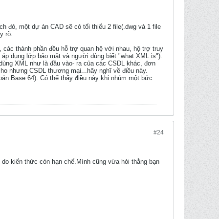
đó, một dự án CAD sẽ có tối thiểu 2 file(.dwg và 1 file
y rõ.
, các thành phần đều hỗ trợ quan hệ với nhau, hộ trợ truy
áp dụng lớp bảo mật và người dùng biết "what XML is").
n dùng XML như là đầu vào- ra của các CSDL khác, đơn
n cho nhưng CSDL thương mại...hãy nghĩ về điều này.
 toán Base 64). Có thể thấy điều này khi nhúm một bức
#24
 do kiến thức còn hạn chế.Mình cũng vừa hỏi thằng bạn