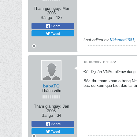
Tham gia ngày:
Mar
2005
Bài gởi:
127
Share
Tweet
Last edited by
Kidsmart1981
;
10-10-2005, 11:13 PM
Ðề: Dự án VNAutoDraw đang k
Bác thu tham khao o trong.Net
bac cu xem qua biet đâu lai t
babaTQ
Thành viên
Tham gia ngày:
Jan
2005
Bài gởi:
34
Share
Tweet