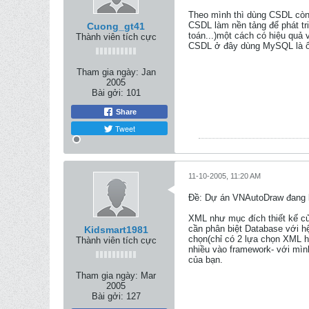
Theo mình thì dùng CSDL còn 
CSDL làm nền tảng để phát tr
Cuong_gt41
toán...)một cách có hiệu quả 
Thành viên tích cực
CSDL ở đây dùng MySQL là ổn 
Tham gia ngày:
Jan
2005
Bài gởi:
101
Share
Tweet
11-10-2005, 11:20 AM
Ðề: Dự án VNAutoDraw đang k
XML như mục đích thiết kế của
cần phân biệt Database với hệ
Kidsmart1981
chọn(chỉ có 2 lựa chọn XML h
Thành viên tích cực
nhiều vào framework- với mìn
của bạn.
Tham gia ngày:
Mar
2005
Bài gởi:
127