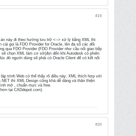
#19
 án này đi theo hướng lưu trữ <--> xử lý bằng XML thì
cái gọi là FDO Provider for Oracle, lên đa số các đối
ng qua FDO Provider (FDO Provider như cầu nối giao tiếp
ôi sẽ chọn XML làm cơ sở(đợi đến khi Autodesk có phiên
úc đó người dùng sẽ phải có Oracle Cilent để có kết nối
lập trình Web có thể thấy rõ điều này; XML thích hợp với
.NET thì XML Design cũng khá dễ dàng và thân thiện
tính mở , chuẩn mực và free.
t hơn tại CADdepot.com).
#20