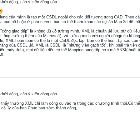
hởi động, cần ý kiến đóng góp.
ụng của mình là tạo một CSDL ngoài cho các đối tượng trong CAD. Theo cách 
 cục bộ hoặc ở phía server. bạn có thể tham khảo các dự án Map 3d để thấ
"cổng giao tiếp" là không đủ độ tường minh. XML là chuẩn để lưu trữ dữ liệu
 tăng cường thêm của Microsoft), và tường minh với người dùng(nếu không 
ó, XML hoàn toàn có thể là một CSDL độc lập. Bạn có thể hỏi....tại sao cò
 năng của CSDL đó. XML là CSDL, là "những viên gạch tốt", khi phải trả tiề
 liệu máy tính), mọi dữ liệu đều có thể Mapping sang tập hợp mã ANSI(thuật
ML.
hởi động, cần ý kiến đóng góp.
hấy thường XML chi làm công cụ vào ra trong các chương trình thôi.Có thể
ó cái lý của bạn.Chúc bạn sớm thành công,