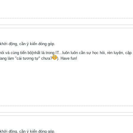
hởi động, cần ý kiến đóng góp.
hỏi và cùng tiến bộ(nhất là trong IT...luôn luôn cần sự học hỏi, rèn luyện, c
ang làm "cái tương tự" chưa?
). Have fun!
hởi động, cần ý kiến đóng góp.