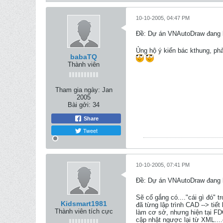
10-10-2005, 04:47 PM
Ðề: Dự án VNAutoDraw đang k
Ủng hộ ý kiến bác kthung, phả
babaTQ
Thành viên
Tham gia ngày:
Jan
2005
Bài gởi:
34
Share
Tweet
10-10-2005, 07:41 PM
Ðề: Dự án VNAutoDraw đang k
Sẽ cố gắng có...."cái gì đó" t
Kidsmart1981
đã từng lập trình CAD --> tiế
Thành viên tích cực
làm cơ sở, nhưng hiện tại FD
cập nhật ngược lại từ XML..