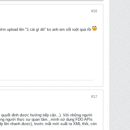
#16
ớm upload lên "1 cái gì đó" ko anh em sốt ruột quá rồi
#17
 quyết định được hướng tiếp cận...). Với những người
i những người thực sự quan tâm...mình sử dụng FDO APIs
Up lên nhanh được), trước mắt mới xuất ra XML thôi, còn