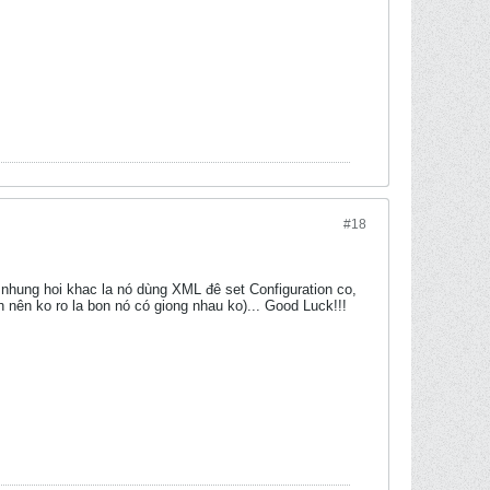
#18
 nhung hoi khac la nó dùng XML đê set Configuration co,
 nên ko ro la bon nó có giong nhau ko)... Good Luck!!!