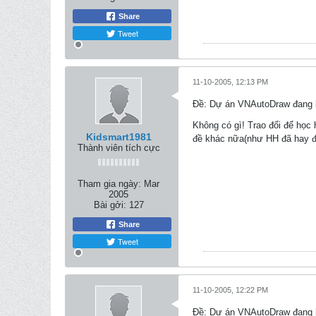
Share
Tweet
11-10-2005, 12:13 PM
Ðề: Dự án VNAutoDraw đang k
Không có gì! Trao đổi để học 
Kidsmart1981
đề khác nữa(như HH đã hay đ
Thành viên tích cực
Tham gia ngày:
Mar
2005
Bài gởi:
127
Share
Tweet
11-10-2005, 12:22 PM
Ðề: Dự án VNAutoDraw đang k