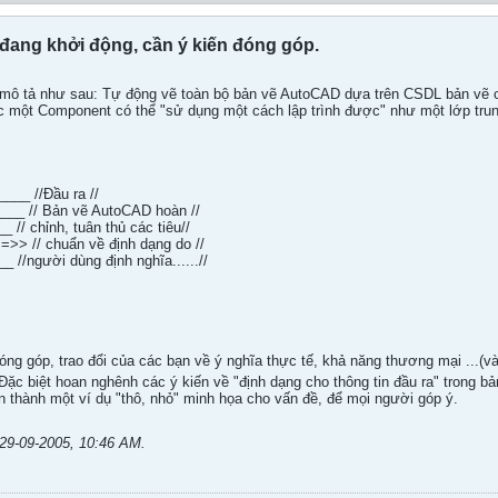
ang khởi động, cần ý kiến đóng góp.
,mô tả như sau: Tự động vẽ toàn bộ bản vẽ AutoCAD dựa trên CSDL bản vẽ 
c một Component có thể "sử dụng một cách lập trình được" như một lớp trung
___ //Đầu ra //
___ // Bản vẽ AutoCAD hoàn //
 // chỉnh, tuân thủ các tiêu//
>> // chuẩn về định dạng do //
_ //người dùng định nghĩa......//
ng góp, trao đổi của các bạn về ý nghĩa thực tế, khả năng thương mại ...(v
Đặc biệt hoan nghênh các ý kiến về "định dạng cho thông tin đầu ra" trong 
oàn thành một ví dụ "thô, nhỏ" minh họa cho vấn đề, để mọi người góp ý.
29-09-2005, 10:46 AM
.