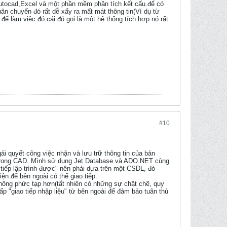
 Autocad,Excel và một phần mềm phân tích kết cấu.để có
uân chuyển đó rất dễ xẩy ra mất mát thông tin(Ví dụ từ
để làm việc đó.cái đó gọi là một hệ thống tích hợp.nó rất
#10
i quyết công việc nhận và lưu trữ thông tin của bản
ng trong CAD. Mình sử dụng Jet Database và ADO.NET cùng
iếp lập trình được" nên phải dựa trên một CSDL, đó
ện để bên ngoài có thể giao tiếp.
không phức tạp hơn(tất nhiên có những sự chặt chẽ, quy
ấp "giao tiếp nhập liệu" từ bên ngoài để đảm bảo tuân thủ