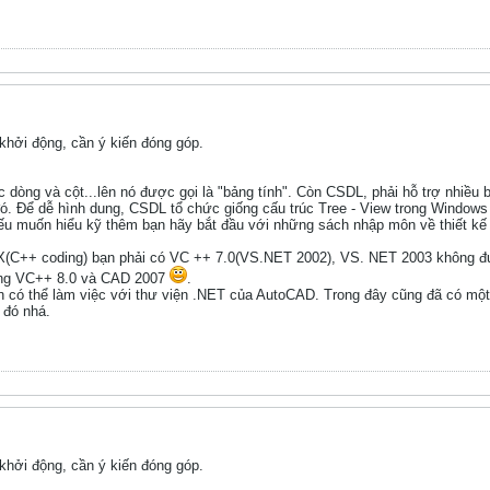
hởi động, cần ý kiến đóng góp.
 dòng và cột...lên nó được gọi là "bảng tính". Còn CSDL, phải hỗ trợ nhiều b
ó. Để dễ hình dung, CSDL tổ chức giống cấu trúc Tree - View trong Windows 
Nếu muốn hiểu kỹ thêm bạn hãy bắt đầu với những sách nhập môn về thiết kế 
X(C++ coding) bạn phải có VC ++ 7.0(VS.NET 2002), VS. NET 2003 không đư
ùng VC++ 8.0 và CAD 2007
.
có thể làm việc với thư viện .NET của AutoCAD. Trong đây cũng đã có một 
 đó nhá.
hởi động, cần ý kiến đóng góp.