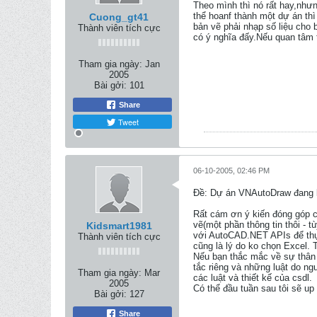
Theo mình thì nó rất hay,nhưn
thể hoanf thành một dự án thì
Cuong_gt41
bản vẽ phải nhạp số liệu cho 
Thành viên tích cực
có ý nghĩa đấy.Nếu quan tâm t
Tham gia ngày:
Jan
2005
Bài gởi:
101
Share
Tweet
06-10-2005, 02:46 PM
Ðề: Dự án VNAutoDraw đang k
Rất cám ơn ý kiến đóng góp củ
vẽ(một phần thông tin thôi -
Kidsmart1981
với AutoCAD.NET APIs để thực
Thành viên tích cực
cũng là lý do ko chọn Excel. 
Nếu bạn thắc mắc về sự thân t
tắc riêng và những luật do ng
Tham gia ngày:
Mar
các luật và thiết kế của csdl.
2005
Có thể đầu tuần sau tôi sẽ up
Bài gởi:
127
Share