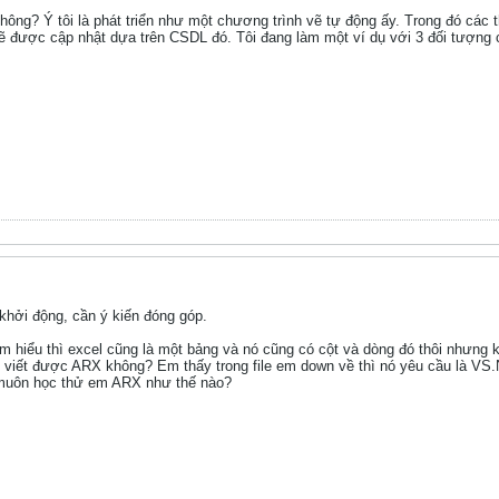
không? Ý tôi là phát triển như một chương trình vẽ tự động ấy. Trong đó các
 được cập nhật dựa trên CSDL đó. Tôi đang làm một ví dụ với 3 đối tượng cơ
hởi động, cần ý kiến đóng góp.
m hiểu thì excel cũng là một bảng và nó cũng có cột và dòng đó thôi nhưng
ó viết được ARX không? Em thấy trong file em down về thì nó yêu cầu là VS.
 muôn học thử em ARX như thế nào?