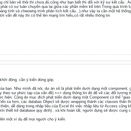
g chỉ bản vẽ thôi thì chưa đủ.cũng như bạn biết thì đối với kỹ sư kết cấu :
 phải có sự luân chuyển qua lại giữa các phần mềm kể trên.Trong quá trình l
bảng tính và chwowng trình phân tích kết cấu...).như vậy ta cần một hệ thống 
ới vấn đề này thì có thể lên mạng tìm hiểu,có rất nhiều thông tin
hởi động, cần ý kiến đóng góp.
a bạn. Như mình đã nói, dự án sẽ là phát triển dưới dạng một component, gả
 tùy theo sự phức tạp của vấn đề) ==> dùng thông tin đó để vẽ các đối tượ
 hiện. Cũng do mục đích phát triển dưới dạng một Component có thể "giao t
Tiến xa hơn, các databas Object sẽ được wrapping thành các classes thân thi
hiện, dễ dàng trong nhập liệu của Excel thì việc nhập liệu từ Access cũng 
ười thiết kế database quy định)...và khi hoàn tất, người dụng sẽ được cung c
 lên một ví dụ để mọi người cho ý kiến.