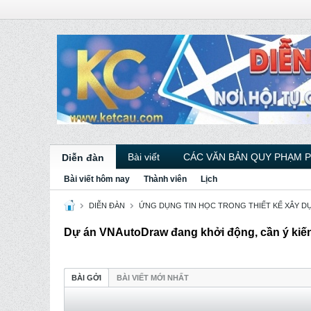
Bài viết
CÁC VĂN BẢN QUY PHẠM 
Diễn đàn
Bài viết hôm nay
Thành viên
Lịch
DIỄN ĐÀN
ỨNG DỤNG TIN HỌC TRONG THIẾT KẾ XÂY D
Dự án VNAutoDraw đang khởi động, cần ý kiế
BÀI GỞI
BÀI VIẾT MỚI NHẤT