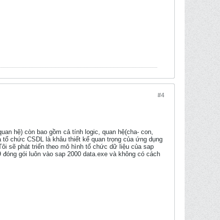
#4
quan hệ) còn bao gồm cả tính logic, quan hệ(cha- con,
và tổ chức CSDL là khâu thiết kế quan trọng của ứng dụng
Tôi sẽ phát triển theo mô hình tổ chức dữ liệu của sap
v9 đóng gói luôn vào sap 2000 data.exe và không có cách