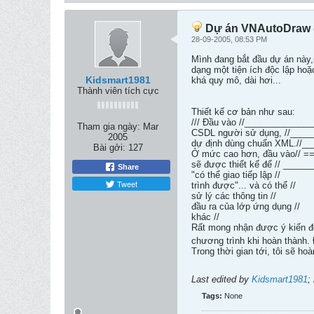
Dự án VNAutoDraw đ
28-09-2005, 08:53 PM
Mình đang bắt đầu dự án này
dạng một tiện ích độc lập hoặ
Kidsmart1981
khá quy mô, dài hơi...
Thành viên tích cực
Thiết kế cơ bản như sau:
/// Đầu vào //_______________
Tham gia ngày:
Mar
CSDL người sử dụng, //_____
2005
dự định dùng chuẩn XML.//____
Bài gởi:
127
Ở mức cao hơn, đầu vào// ===
sẽ được thiết kế để // _______
Share
"có thể giao tiếp lập //
Tweet
trình được"... và có thể //
sử lý các thông tin //
đầu ra của lớp ứng dụng //
khác //
Rất mong nhận được ý kiến đó
chương trình khi hoàn thành. 
Trong thời gian tới, tôi sẽ h
Last edited by
Kidsmart1981
;
Tags:
None