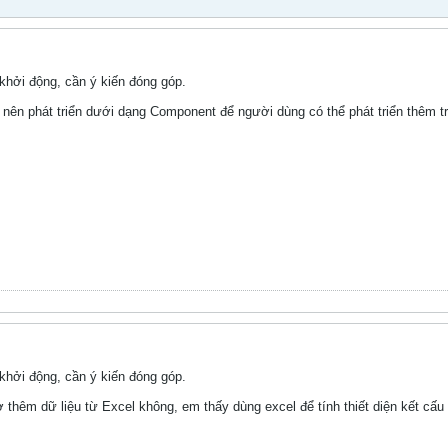
hởi động, cần ý kiến đóng góp.
i nên phát triển dưới dạng Component để người dùng có thể phát triển thêm 
hởi động, cần ý kiến đóng góp.
ợ thêm dữ liệu từ Excel không, em thấy dùng excel để tính thiết diện kết cấ