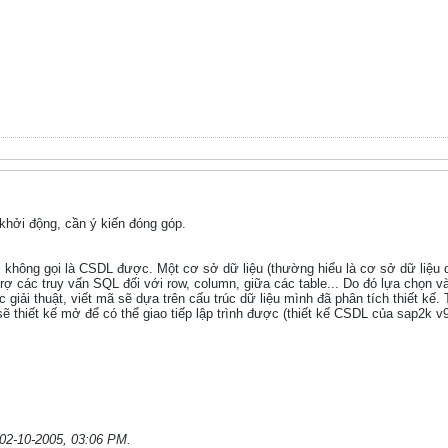
hởi động, cần ý kiến đóng góp.
ôi, không gọi là CSDL được. Một cơ sở dữ liệu (thường hiểu là cơ sở dữ liệu 
 trợ các truy vấn SQL đối với row, column, giữa các table... Do đó lựa chọn 
giải thuật, viết mã sẽ dựa trên cấu trúc dữ liệu mình đã phân tích thiết kế. 
ẽ thiết kế mở để có thể giao tiếp lập trình được (thiết kế CSDL của sap2k 
02-10-2005, 03:06 PM
.