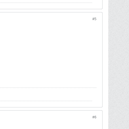
#5
#6