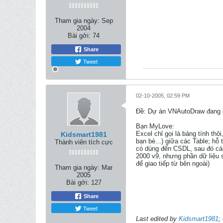
Tham gia ngày:
Sep
2004
Bài gởi:
74
Share
Tweet
02-10-2005, 02:59 PM
Ðề: Dự án VNAutoDraw đang k
Bạn MyLove:
Excel chỉ gọi là bảng tính th
Kidsmart1981
bạn bè...) giữa các Table; hỗ
Thành viên tích cực
có dùng đến CSDL, sau đó các 
2000 v9, nhưng phần dữ liệu s
để giao tiếp từ bên ngoài)
Tham gia ngày:
Mar
2005
Bài gởi:
127
Share
Tweet
Last edited by
Kidsmart1981
;