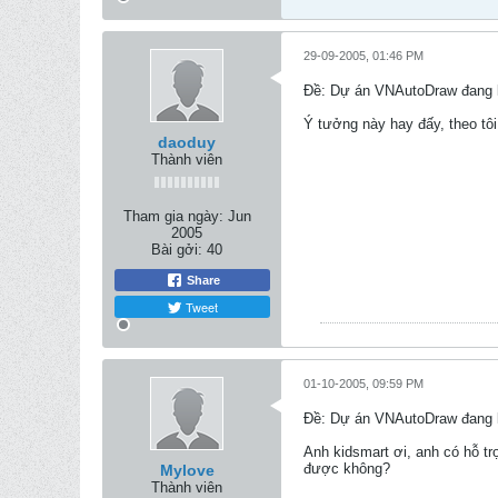
29-09-2005, 01:46 PM
Ðề: Dự án VNAutoDraw đang k
Ý tưởng này hay đấy, theo tô
daoduy
Thành viên
Tham gia ngày:
Jun
2005
Bài gởi:
40
Share
Tweet
01-10-2005, 09:59 PM
Ðề: Dự án VNAutoDraw đang k
Anh kidsmart ơi, anh có hỗ tr
được không?
Mylove
Thành viên