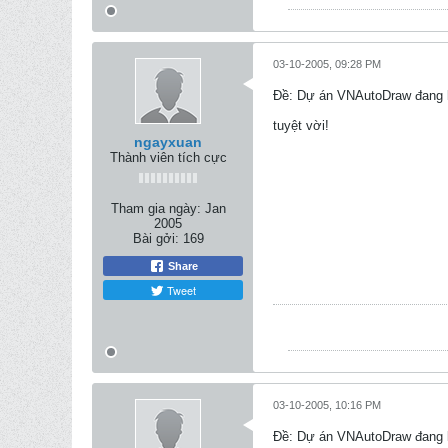
03-10-2005, 09:28 PM
Ðề: Dự án VNAutoDraw đang k
tuyệt vời!
ngayxuan
Thành viên tích cực
Tham gia ngày:
Jan
2005
Bài gởi:
169
Share
Tweet
03-10-2005, 10:16 PM
Ðề: Dự án VNAutoDraw đang k