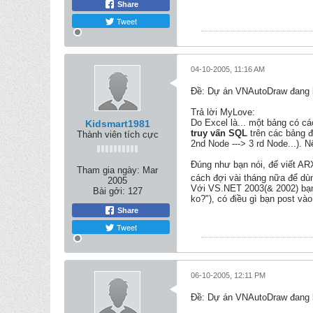
Share
Tweet
04-10-2005, 11:16 AM
Ðề: Dự án VNAutoDraw đang k
Trả lời MyLove:
Do Excel là... một bảng có các
Kidsmart1981
truy vấn SQL
trên các bảng đ
Thành viên tích cực
2nd Node ---> 3 rd Node...). 
Đúng như bạn nói, để viết AR
Tham gia ngày:
Mar
cách đợi vài tháng nữa để d
2005
Với VS.NET 2003(& 2002) bạn 
Bài gởi:
127
ko?"), có điều gì bạn post vào
Share
Tweet
06-10-2005, 12:11 PM
Ðề: Dự án VNAutoDraw đang k