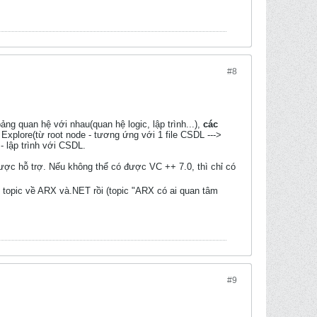
#8
ảng quan hệ với nhau(quan hệ logic, lập trình...),
các
Explore(từ root node - tương ứng với 1 file CSDL --->
- lập trình với CSDL.
ợc hỗ trợ. Nếu không thể có được VC ++ 7.0, thì chỉ có
topic về ARX và.NET rồi (topic "ARX có ai quan tâm
#9