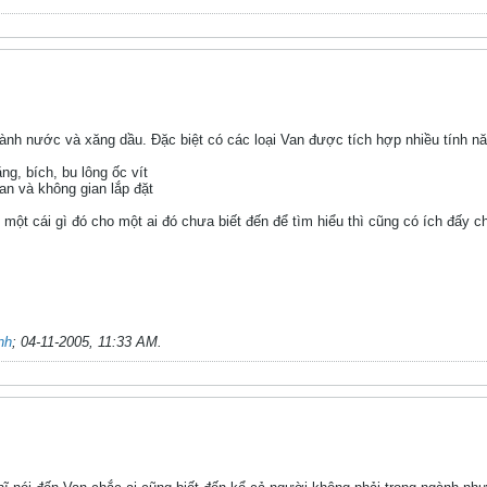
nh nước và xăng dầu. Đặc biệt có các loại Van được tích hợp nhiều tính n
ng, bích, bu lông ốc vít
ian và không gian lắp đặt
 một cái gì đó cho một ai đó chưa biết đến để tìm hiểu thì cũng có ích đấy 
nh
;
04-11-2005, 11:33 AM
.