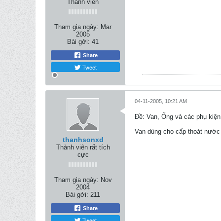
Thành viên
Tham gia ngày:
Mar
2005
Bài gởi:
41
Share
Tweet
04-11-2005, 10:21 AM
Ðề: Van, Ống và các phụ kiện
Van dùng cho cấp thoát nước 
thanhsonxd
Thành viên rất tích
cực
Tham gia ngày:
Nov
2004
Bài gởi:
211
Share
Tweet