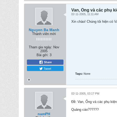
Van, Ống và các phụ k
02-11-2005, 11:11 AM
Xin chào! Chúng tôi hiện có 
Nguyen Ba Manh
Thành viên mới
Tham gia ngày:
Nov
2005
Bài gởi:
3
Share
Tweet
Tags:
None
02-11-2005, 03:17 PM
Ðề: Van, Ống và các phụ kiện
Quảng cáo??????
namPH