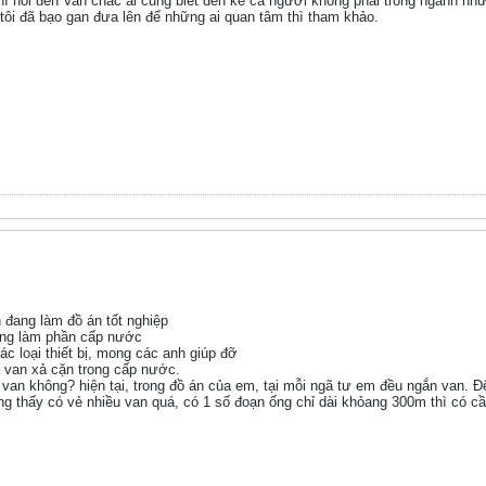
nói đến Van chắc ai cũng biết đến kể cả người không phải trong ngành như
 tôi đã bạo gan đưa lên để những ai quan tâm thì tham khảo.
 đang làm đồ án tốt nghiệp
ang làm phần cấp nước
ác loại thiết bị, mong các anh giúp đỡ
à van xả cặn trong cấp nước.
 van không? hiện tại, trong đồ án của em, tại mỗi ngã tư em đều ngắn van. 
g thấy có vẻ nhiều van quá, có 1 số đoạn ống chỉ dài khỏang 300m thì có cầ