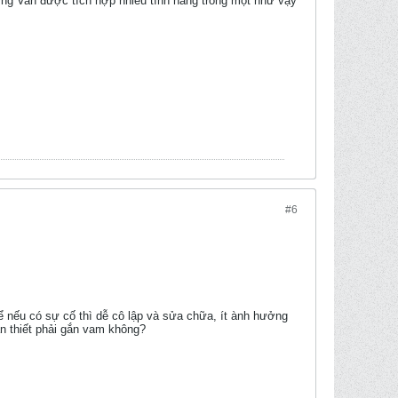
ng Van được tích hợp nhiều tính năng trong một như vậy
#6
Để nếu có sự cố thì dễ cô lập và sửa chữa, ít ành hưởng
n thiết phải gắn vam không?