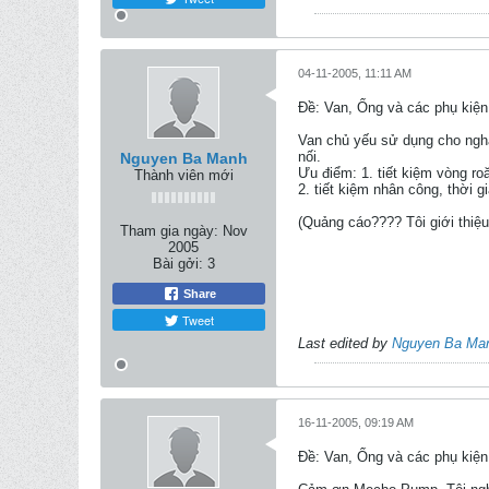
04-11-2005, 11:11 AM
Ðề: Van, Ống và các phụ kiện
Van chủ yếu sử dụng cho nghà
nối.
Nguyen Ba Manh
Ưu điểm: 1. tiết kiệm vòng roă
Thành viên mới
2. tiết kiệm nhân công, thời g
(Quảng cáo???? Tôi giới thiệu
Tham gia ngày:
Nov
2005
Bài gởi:
3
Share
Tweet
Last edited by
Nguyen Ba Ma
16-11-2005, 09:19 AM
Ðề: Van, Ống và các phụ kiện