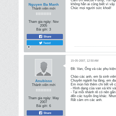
Cảm ơn Mecbo Pump, Tôi nghĩ 
không hẳn ai cũng biết vì vậy
Nguyen Ba Manh
Chúc mọi người sức khoẻ!
Thành viên mới
Tham gia ngày:
Nov
2005
Bài gởi:
3
Share
Tweet
15-05-2007, 12:50 AM
Ðề: Van, Ống và các phụ kiện
Chào các anh, em là sinh viên
Chuyên ngành hạ tầng, em đ
Anubissx
Em mún hỏi thêm chi tiết về c
Thành viên mới
- Hình dạng của van xả khí v
- Tại mỗi nhánh rẽ có nên gắn
đến các tuyến ông khác. Nhưn
Tham gia ngày:
May
Rất cảm ơn các anh.
2007
Bài gởi:
6
Share