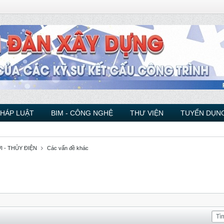
PHÁP LUẬT
BIM - CÔNG NGHỆ
THƯ VIỆN
TUYỂN DỤNG
 - THỦY ĐIỆN
Các vấn đề khác