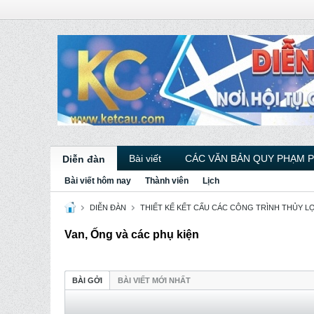
Bài viết
CÁC VĂN BẢN QUY PHẠM 
Diễn đàn
Bài viết hôm nay
Thành viên
Lịch
DIỄN ĐÀN
THIẾT KẾ KẾT CẤU CÁC CÔNG TRÌNH THỦY LỢI
Van, Ống và các phụ kiện
BÀI GỞI
BÀI VIẾT MỚI NHẤT