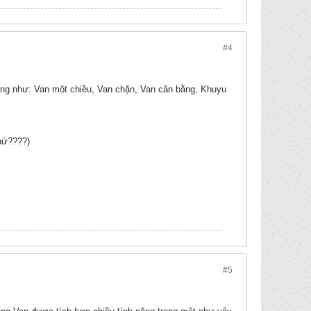
#4
ăng như: Van một chiều, Van chặn, Van cân bằng, Khuyu
chứ????)
#5