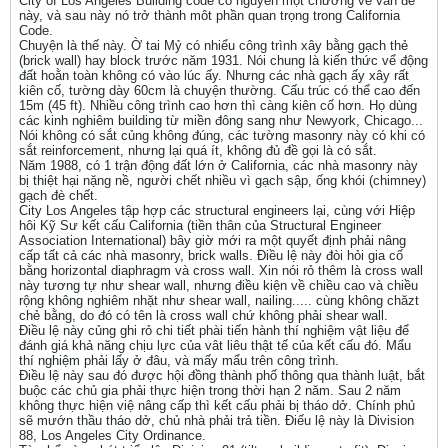
City of Los Angeles Building code có nguyên một chương về vấn đề
này, và sau này nó trở thành môt phần quan trọng trong California
Code.
Chuyện là thế này. Ờ tai Mỷ có nhiểu công trình xây bằng gạch thẻ
(brick wall) hay block trước năm 1931. Nói chung là kiến thức vể động
đất hoằn toàn không có vào lúc ấy. Nhưng các nhà gạch ấy xây rất
kiên cố, tường dày 60cm là chuyện thường. Cấu trúc có thể cao đến
15m (45 ft). Nhiều công trình cao hơn thì càng kiên cố hơn. Họ dùng
các kinh nghiêm building từ miền đông sang như Newyork, Chicago...
Nói không có sắt củng không đúng, các tường masonry này có khi có
sắt reinforcement, nhưng lại quá ít, không đủ đề gọi là có sắt.
Năm 1988, có 1 trận động đất lớn ở California, các nhà masonry này
bị thiệt hại nặng nề, người chết nhiều vì gạch sập, ống khói (chimney)
gạch đè chết.
City Los Angeles tập hợp các structural engineers lại, cùng với Hiệp
hôi Kỹ Sư kết cấu California (tiền thân của Structural Engineer
Association International) bây giờ mới ra một quyết định phải nâng
cấp tất cả các nhà masonry, brick walls. Điều lệ này đòi hỏi gia cố
bằng horizontal diaphragm và cross wall. Xin nói rỏ thêm là cross wall
này tương tự như shear wall, nhưng điều kiện về chiều cao và chiều
rộng không nghiêm nhặt như shear wall, nailing..... cùng không chăzt
chẻ bằng, do đó có tên là cross wall chứ không phải shear wall.
Điều lệ này củng ghi rỏ chi tiết phài tiến hành thí nghiệm vật liệu để
đánh giá khả năng chịu lực của vât liêu thật tế của kết cấu đó. Mẩu
thí nghiệm phải lấy ở đâu, và mấy mẩu trên công trình.
Điều lệ này sau đó được hội đồng thành phố thông qua thành luật, bắt
buộc các chủ gia phải thực hiện trong thời hạn 2 năm. Sau 2 năm
không thực hiện việ nâng cấp thì kết cấu phải bị tháo dở. Chính phủ
sẽ mướn thầu tháo dở, chủ nhà phải trả tiền. Điếu lệ này là Division
88, Los Angeles City Ordinance.