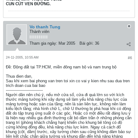
CUN CÚT VEN ĐƯỜNG.
Vo thanh Tung
Thành viên
Tham gia ngày:
Mar 2005
Bài gởi:
36
24-11-2005, 10:55 AM
#6
Ðề: Động đất tại TP.HCM, miền đông nam bộ và nam trung bộ
Thua dien dan,
Sau khi xem bai phong van tren toi xin co vai y kien nhu sau dua tren
trich doan cua bai bao
------------------------------
Người dân nên chú ý, nếu mở cửa sổ, cửa đi quá lớn so với kích
thước mảng tường khi xây dựng sẽ làm yếu khả năng chịu lực của
mảng tường hoặc sàn của tầng; nên là sàn liên tục, không nên làm
kiểu lệch tầng; nhà hình chữ L, chữ U thường bị phá hoại khi có động
đất do tập trung ứng suất ở các góc. Hoặc có một điều rất đáng lưu ý
là hiện nay nhiều gia đình thường cắt bỏ dầm trần ở những phòng cần
trang trí (phòng khách chẳng hạn) khiến cho khung bê tông có độ
cứng không đồng đều, khả năng chịu lực kém. Ngay cả cách đổ
khung (cột, dầm) trước, xây tường chèn sau cũng không đảm bảo sự
liên kết chắc chắn giữa tường và khung dẫn đến khả năng kháng