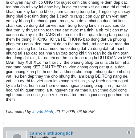
la chuyen nay chi co ONG troi quyet dinh chu chang le dem dap cac
toa nha do roi xay lai chac hay la gia co them ket cau nua thi oi troi oi
khac nao xay lai cho khoe ; tom lai trong tuong lai ; 1 nguoi ky su xay
dung phai biet tinh dong dat 1 cach ro rang ; con quy pham viet nam
co hay khong thi chang quan trong ; van de la phai co duoc tai lieu
chan xac ve dong dat tai viet nam trong tuong lai chinh xac sau do
dua tren ly thuyet tinh toan cua cac nuoc ma tinh la ok roi ; con may
cai nha da xay roi thi DANG nhi ma chiu thoi ; quan trong tang cuong
them he thong PHONG HO va HE THONG bao dong dat va phuong
phap cưu nguoi den muc toi da co the ma thoi ; tai cac nuoc mac dau
nguoi ta cung biet la dat nuoc ho co dong dat va dong dat rat manh ;
nhung tai sao cac toa nha van xap trong khi tinh toan ho da tinh toan
den dong dat roi ; tat ca chi co the noi truoc rang la DU DOAN va MAY
MAn ; hay XUI XEo ma thoi ; vi the phuong phap toi ui la chi lam nha
cao tang bang KET CAU THEP thi viec chong dong dat qua la don
gian nhung kinh phi thi co the la khong cho phep ; nhung da co nhung
vat lieu ben dep thay the cho nhung thu lam bang BE TOng nang ne.
vat lieu ay thi tai viet nam lai khong biet tinh ; vay trach nhiem nguoi
ky su la hoc hoi nhieu them o nuoc ngoai phuong phap tinh ; ma de
hoc hoi thi quan trong la tu nguyen cư va thao luan ; theo duoi cong
nghe cua cac nuoc ;do la y kien cua toi ; moi nguoi dong gop hoc hoi
them
Last edited by
lê văn Minh
;
20-11-2005, 06:58 PM
.
canhchimthuongtich
Thành viên mới