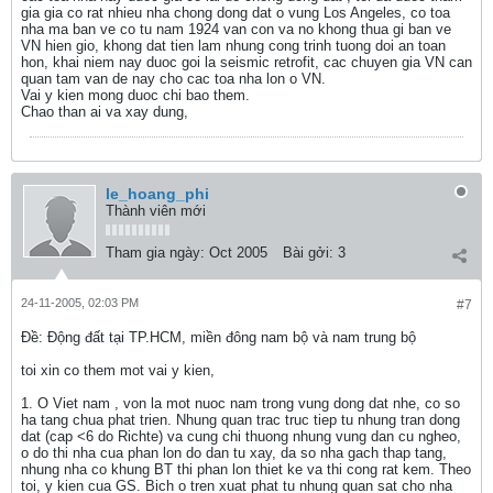
gia gia co rat nhieu nha chong dong dat o vung Los Angeles, co toa
nha ma ban ve co tu nam 1924 van con va no khong thua gi ban ve
VN hien gio, khong dat tien lam nhung cong trinh tuong doi an toan
hon, khai niem nay duoc goi la seismic retrofit, cac chuyen gia VN can
quan tam van de nay cho cac toa nha lon o VN.
Vai y kien mong duoc chi bao them.
Chao than ai va xay dung,
le_hoang_phi
Thành viên mới
Tham gia ngày:
Oct 2005
Bài gởi:
3
24-11-2005, 02:03 PM
#7
Ðề: Động đất tại TP.HCM, miền đông nam bộ và nam trung bộ
toi xin co them mot vai y kien,
1. O Viet nam , von la mot nuoc nam trong vung dong dat nhe, co so
ha tang chua phat trien. Nhung quan trac truc tiep tu nhung tran dong
dat (cap <6 do Richte) va cung chi thuong nhung vung dan cu ngheo,
o do thi nha cua phan lon do dan tu xay, da so nha gach thap tang,
nhung nha co khung BT thi phan lon thiet ke va thi cong rat kem. Theo
toi, y kien cua GS. Bich o tren xuat phat tu nhung quan sat cho nha