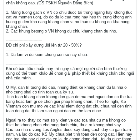
chấn không cao. (GS.TSKH Nguyễn Đăng Bích)
----------------------------------
1. Mang tuong gach o VN co chiu duoc tai trong ngang hay khong (luc
cat va momen uon), do do du lo cua rong hay hep thi cung khong anh
huong gi den kha nang khang chan vi no thuc su khong co kha nang
khang chan.
2. Cac khung betong o VN khong du chiu khang chan du nho.
-----------------------------
ĐĐ chi phí xây dựng đội lên từ 20 - 50%?
----------------------------
1. Da lam vi du kiem chung con so nay chua.
-----------------------------
Khi có bản tiêu chuẩn này thì ngay cả một người dân bình thường
cũng có thể tham khảo để chọn giải pháp thiết kế kháng chấn cho ngôi
nhà của mình.
-----------------------------
O My, dan tri tuong doi cao, nhung thiet ke khang chan du la nha o
nho cung phai co tinh toan cua ky su.
Tinh toan khang chan khong don gian de ma mot nguoi dan co the tra
bang hoac lam gi de chon giai phap khang chan. Theo toi nghi, KS
Vietnam con mu mo ve cac khai niem dong dat chu chua noi den tinh
toan dong dat thi lam sao nguoi dan co the lam duoc.
Ngoai ra toi thay co mot so y kien ve cac toa nha cu ma khong co
thiet ke khang chan cho rang danh chiu, thuc ra khong phai vay.
Cac toa nha o vung Los Angles duoc xay dung cach day ca gan tram
nam, va luc do cac KS My chua biet tinh toan den dong dat. Hien nay
cac toa nha nay duoc gia co lai de chong dong dat , toi da duoc tham