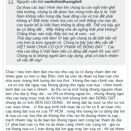
Nguyên văn bởi
canhchimthuongtich
Dạ thưa các bác! Hình như khi chúng ta còn ngồi trên ghế
nhà trường, chúng ta đã được học trong môn địa lý là: Việt
Nam không nằm trong dãy họat động của vỏ trái đất phải
không ạ? Mặt khác trước kia còn có một thằng cha nào đó,
còn tuyên bố là Việt Nam không bị động đất. Thế mà bây giờ
lại có động đất... Mấy thằng cha đó ngông thật phải không?
Chẳng khác nào mấy thầy bói mù đi xem...voi.
Thôi dẹp sang một bên! Vì bây giờ chúng ta đã biết hắn nổ
còn hơn là bom nguyên tử. Chúng ta hãy bàn đến vấn đề "
VIỆT NAM CHƯA CÓ QUY PHẠM VỀ ĐỘNG ĐẤT ". Các
nhà cao tầng ở Việt Nam nếu có động đất mạnh thì sao nhỉ?
Chúng ta là những người làm xây dựng, phải có trách nhiệm
về vấn đề này!
Chao ! neu tren dien dan ma noi nhu vay la co dung cham den rat
nhieu giao su tien si day BAn. tom lai viec du doan va bao cao cho
nha nuoc mang tinh tuong doi ma thoi ; khong the nao chinh xac duoc
; va vo trai dat ngay nay khong giong nhu ngay xua nua ; chien tranh ;
bom dan va nan o nhiem ; du thu se la mot trong nhung nguyen nhan
lam cho dia ly thay doi ; va VN se khong ngoai tru ; nhung nhung ngoi
nha cao tang truoc mat do thi khi tinh khong tinh den DONG DAT ;
nhung da co tinh DEN GIO DONG ; thi dong dat tai nuoc ta nho so voi
cac nuoc khac ; vi the qua trinh tinh toan da co he so K an toan cho
cap dong dat vua roi cua TP HCM ; xong nho tuong lai co dong dat lon
di nua va cac toa nha do khong the chiu noi thi duong nhien la xap ;
trach nhiem nay la du bao boi nhung nguoi lam cong tac tham do dia
LY phai bao cao cu the va du doan cang chinh xac cang tot ; gia su
vai thang nua co 1 tran dong dat lon gap may lan vua roi ; thi tat nhien