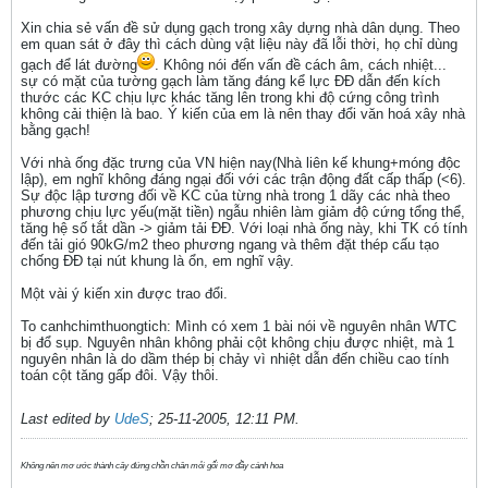
Xin chia sẻ vấn đề sử dụng gạch trong xây dựng nhà dân dụng. Theo
em quan sát ở đây thì cách dùng vật liệu này đã lỗi thời, họ chỉ dùng
gạch để lát đường
. Không nói đến vấn đề cách âm, cách nhiệt...
sự có mặt của tường gạch làm tăng đáng kể lực ĐĐ dẫn đến kích
thước các KC chịu lực khác tăng lên trong khi độ cứng công trình
không cải thiện là bao. Ý kiến của em là nên thay đổi văn hoá xây nhà
bằng gạch!
Với nhà ống đặc trưng của VN hiện nay(Nhà liên kế khung+móng độc
lập), em nghĩ không đáng ngại đối với các trận động đất cấp thấp (<6).
Sự độc lập tương đối về KC của từng nhà trong 1 dãy các nhà theo
phương chịu lực yếu(mặt tiền) ngẫu nhiên làm giảm độ cứng tổng thể,
tăng hệ số tắt dần -> giảm tải ĐĐ. Với loại nhà ống này, khi TK có tính
đến tải gió 90kG/m2 theo phương ngang và thêm đặt thép cấu tạo
chống ĐĐ tại nút khung là ổn, em nghĩ vậy.
Một vài ý kiến xin được trao đổi.
To canhchimthuongtich: Mình có xem 1 bài nói về nguyên nhân WTC
bị đổ sụp. Nguyên nhân không phải cột không chịu được nhiệt, mà 1
nguyên nhân là do dầm thép bị chảy vì nhiệt dẫn đến chiều cao tính
toán cột tăng gấp đôi. Vậy thôi.
Last edited by
UdeS
;
25-11-2005, 12:11 PM
.
Không nên mơ ước thành cây đứng chồn chân mỏi gối mơ đầy cánh hoa