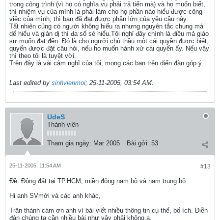
trong công trình (vì họ có nghĩa vụ phải trả tiển mà) và họ muốn biết,
thì nhiệm vụ của mình là phải làm cho họ phần nào hiểu được công
việc của mình, thì bạn đã đạt được phần lớn của yêu cầu này.
Tất nhiên củng có người không hiểu ra nhưng nguyên tắc chung mà
dể hiểu và giản dị thì đa số sẻ hiểu.Tôi nghỉ đây chính là điều mả giáo
sư muốn đạt đến. Đó là cho ngưởi chủ thầu một cái quyền được biết,
quyển được đặt câu hỏi, nếu họ muốn hành xử cái quyển ấy. Nếu vậy
thì theo tôi là tuyệt vời.
Trên đây là vài cảm nghĩ của tôi, mong các bạn trên diển đàn góp ý.
Last edited by
sinhvienmoi
;
25-11-2005, 03:54 AM
.
UdeS
Thành viên
Tham gia ngày:
Mar 2005
Bài gởi:
53
25-11-2005, 11:54 AM
#13
Ðề: Động đất tại TP.HCM, miền đông nam bộ và nam trung bộ
Hi anh SVmới và các anh khác,
Trân thành cám ơn anh vì bài viết nhiều thông tin cụ thể, bổ ích. Diễn
đàn chúng ta cần nhiều bài như vậy phải không ạ.