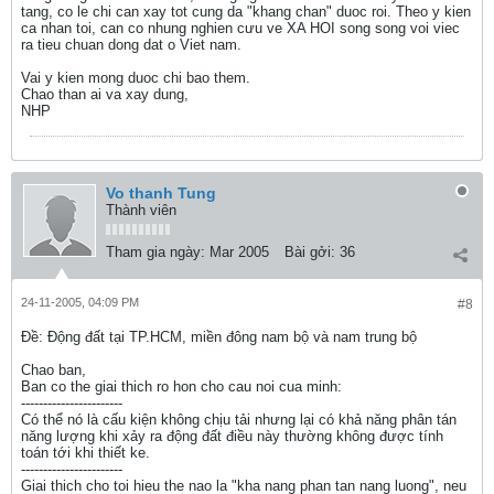
tang, co le chi can xay tot cung da "khang chan" duoc roi. Theo y kien
ca nhan toi, can co nhung nghien cưu ve XA HOI song song voi viec
ra tieu chuan dong dat o Viet nam.
Vai y kien mong duoc chi bao them.
Chao than ai va xay dung,
NHP
Vo thanh Tung
Thành viên
Tham gia ngày:
Mar 2005
Bài gởi:
36
24-11-2005, 04:09 PM
#8
Ðề: Động đất tại TP.HCM, miền đông nam bộ và nam trung bộ
Chao ban,
Ban co the giai thich ro hon cho cau noi cua minh:
-----------------------
Có thể nó là cấu kiện không chịu tải nhưng lại có khả năng phân tán
năng lượng khi xảy ra động đất điều này thường không được tính
toán tới khi thiết ke.
-----------------------
Giai thich cho toi hieu the nao la "kha nang phan tan nang luong", neu