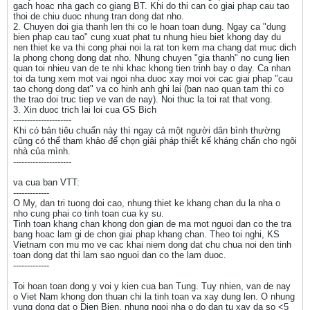
gach hoac nha gach co giang BT. Khi do thi can co giai phap cau tao
thoi de chiu duoc nhung tran dong dat nho.
2. Chuyen doi gia thanh len thi co le hoan toan dung. Ngay ca "dung
bien phap cau tao" cung xuat phat tu nhung hieu biet khong day du
nen thiet ke va thi cong phai noi la rat ton kem ma chang dat muc dich
la phong chong dong dat nho. Nhung chuyen "gia thanh" no cung lien
quan toi nhieu van de te nhi khac khong tien trinh bay o day. Ca nhan
toi da tung xem mot vai ngoi nha duoc xay moi voi cac giai phap "cau
tao chong dong dat" va co hinh anh ghi lai (ban nao quan tam thi co
the trao doi truc tiep ve van de nay). Noi thuc la toi rat that vong.
3. Xin duoc trich lai loi cua GS Bich
---------------------
Khi có bản tiêu chuẩn này thì ngay cả một người dân bình thường
cũng có thể tham khảo để chọn giải pháp thiết kế kháng chấn cho ngôi
nhà của mình.
---------------------
va cua ban VTT:
-------------
O My, dan tri tuong doi cao, nhung thiet ke khang chan du la nha o
nho cung phai co tinh toan cua ky su.
Tinh toan khang chan khong don gian de ma mot nguoi dan co the tra
bang hoac lam gi de chon giai phap khang chan. Theo toi nghi, KS
Vietnam con mu mo ve cac khai niem dong dat chu chua noi den tinh
toan dong dat thi lam sao nguoi dan co the lam duoc.
-------------
Toi hoan toan dong y voi y kien cua ban Tung. Tuy nhien, van de nay
o Viet Nam khong don thuan chi la tinh toan va xay dung len. O nhung
vung dong dat o Dien Bien, nhung ngoi nha o do dan tu xay da so <5