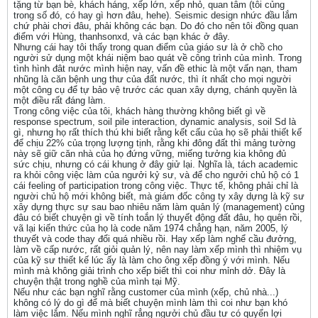
tặng từ bạn bè, khách háng, xếp lớn, xếp nhỏ, quan tâm (tôi củng
trong số đó, có hay gì hơn đâu, hehe). Seismic design nhức đầu lắm
chứ phài chơi đâu, phải không các bạn. Do đó cho nên tôi đồng quan
điểm với Hùng, thanhsonxd, và các bạn khác ở đây.
Nhưng cái hay tôi thấy trong quan điểm của giáo sư là ở chồ cho
người sử dụng một khái niệm bao quát về công trình của mình. Trong
tình hình đât nước mình hiện nay, vấn đề ethic là một vấn nạn, tham
nhũng là căn bệnh ung thư của đất nước, thì ít nhất cho mọi người
một công cụ để tự bảo vệ trước các quan xây dựng, chánh quyền là
một điều rất đáng làm.
Trong công việc của tôi, khách hàng thường không biết gì về
response spectrum, soil pile interaction, dynamic analysis, soil Sd là
gì, nhưng họ rất thích thú khi biết rằng kết cấu của họ sẽ phải thiết kế
để chịu 22% của trọng lượng tịnh, rằng khi đông đất thì mảng tường
này sẽ giữ căn nhà của họ đứng vững, miếng tưởng kia không đủ
sức chịu, nhưng có cái khung ở đây giử lại. Nghĩa là, tách academic
ra khỏi công việc làm của ngưởi kỷ sư, và để cho ngưởi chủ hộ có 1
cái feeling of participation trong công việc. Thực tế, không phải chỉ là
người chủ hộ mới không biết, mà giám đốc công ty xây dựng là kỹ sư
xây dựng thực sự sau bao nhiêu năm làm quản lý (management) củng
đâu có biết chuyện gì về tính toắn lý thuyết động đất đâu, họ quên rồi,
vã lại kiến thức của họ là code năm 1974 chẳng hạn, năm 2005, lý
thuyết và code thay đổi quá nhiều rồi. Hay xếp làm nghể cầu đưởng,
làm về cấp nước, rất giỏi quản lý, nên nay làm xếp mình thì nhiệm vụ
của kỹ sư thiết kế lúc ấy là làm cho ông xếp đồng ý với mình. Nếu
mình mà không giải trình cho xếp biết thì coi như mỉnh dở. Đây là
chuyện thật trong nghề của mình tại Mỹ.
Nếu như các bạn nghĩ rằng customer của mình (xếp, chủ nhà...)
không có lý do gì để mà biết chuyện mình làm thì coi như bạn khó
làm việc lắm. Nếu mình nghĩ rẳng ngưởi chủ đầu tư có quyển lợi