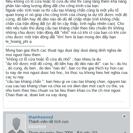
Nếu không có lỗ cửa hoặc lỗ cửa đủ nhỏ thì càng tăng thêm khả năng
phân tán năng lượng động đất cho công trình của bạn.
Ngoài việc tính toán ra thì cấu tạo kháng chấn cũng là một yếu tố
quan trọng vì nó giúp cho công trình của chúng ta dự trữ được một độ
cứng, độ bền hay độ dẻo nào đó đủ để chấp nhận tính không chắc
chắn của trận động đất (vì độ tin cậy thấp, tính ngẫu nhiên cao). Cho
nên nếu tuân thủ đúng cấu tạo kháng chấn theo tiêu chuẩn thì không
những chịu được trận động đất "nhỏ" mà có khi ct của bạn có khi còn
chịu được một trận động đất "lớn' hơn là bạn mong đợi đấy bạn
le_hoang_phi ạ.
---------------------------------
Mong ban giai thich cac thuat ngu duoi day duoi dang dinh nghia de
moi nguoi hieu them:
"không có lỗ cửa hoặc lỗ cửa đủ nhỏ" ; bao nhieu la du
"dự trữ được một độ cứng, độ bền hay độ dẻo nào đó": cac tu - du tru
, do cung, do ben , do deo "nao do", ban co the giai thich ky hon cac
tu nay de moi nguoi duoc hoi hoc, toi thuc su khong hieu het nghia cua
cac tu nay.
"cấu tạo kháng chấn ": ban hieu gi ve cau tao khang chan, nguyen tac
cua cau tao khang chan va chia se voi dien dan mot cach cu the, va
nho kem theo tieu chuan va tai lieu tham khao cu the ch moi nguoi.
Chao than ai, doan ket va xay dung
thanhsonxd
Thành viên rất tích cực
Tham gia ngày:
Nov 2004
Bài gởi:
211