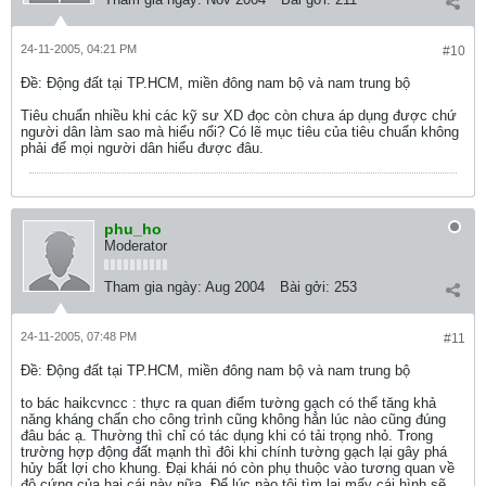
24-11-2005, 04:21 PM
#10
Ðề: Động đất tại TP.HCM, miền đông nam bộ và nam trung bộ
Tiêu chuẩn nhiều khi các kỹ sư XD đọc còn chưa áp dụng được chứ
người dân làm sao mà hiểu nổi? Có lẽ mục tiêu của tiêu chuẩn không
phải để mọi người dân hiểu được đâu.
phu_ho
Moderator
Tham gia ngày:
Aug 2004
Bài gởi:
253
24-11-2005, 07:48 PM
#11
Ðề: Động đất tại TP.HCM, miền đông nam bộ và nam trung bộ
to bác haikcvncc : thực ra quan điểm tường gạch có thể tăng khả
năng kháng chấn cho công trình cũng không hẳn lúc nào cũng đúng
đâu bác ạ. Thường thì chỉ có tác dụng khi có tải trọng nhỏ. Trong
trường hợp động đất mạnh thì đôi khi chính tường gạch lại gây phá
hủy bất lợi cho khung. Đại khái nó còn phụ thuộc vào tương quan về
độ cứng của hai cái này nữa. Để lúc nào tôi tìm lại mấy cái hình sẽ