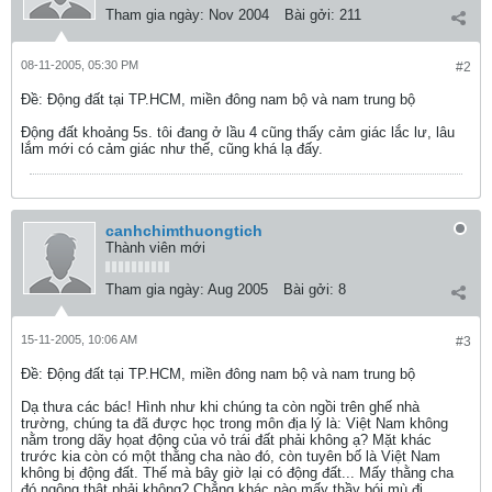
Tham gia ngày:
Nov 2004
Bài gởi:
211
08-11-2005, 05:30 PM
#2
Ðề: Động đất tại TP.HCM, miền đông nam bộ và nam trung bộ
Động đất khoảng 5s. tôi đang ở lầu 4 cũng thấy cảm giác lắc lư, lâu
lắm mới có cảm giác như thế, cũng khá lạ đấy.
canhchimthuongtich
Thành viên mới
Tham gia ngày:
Aug 2005
Bài gởi:
8
15-11-2005, 10:06 AM
#3
Ðề: Động đất tại TP.HCM, miền đông nam bộ và nam trung bộ
Dạ thưa các bác! Hình như khi chúng ta còn ngồi trên ghế nhà
trường, chúng ta đã được học trong môn địa lý là: Việt Nam không
nằm trong dãy họat động của vỏ trái đất phải không ạ? Mặt khác
trước kia còn có một thằng cha nào đó, còn tuyên bố là Việt Nam
không bị động đất. Thế mà bây giờ lại có động đất... Mấy thằng cha
đó ngông thật phải không? Chẳng khác nào mấy thầy bói mù đi