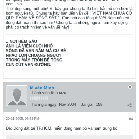
xem...voi.
Thôi dẹp sang một bên! Vì bây giờ chúng ta đã biết hắn nổ còn hơn là
bom nguyên tử. Chúng ta hãy bàn đến vấn đề " VIỆT NAM CHƯA CÓ
QUY PHẠM VỀ ĐỘNG ĐẤT ". Các nhà cao tầng ở Việt Nam nếu có
động đất mạnh thì sao nhỉ? Chúng ta là những người làm xây dựng,
phải có trách nhiệm về vấn đề này!
...NƠI HẺM SÂU
ANH LÀ VIÊN CUỘI NHỎ
SỐNG ĐÃ VẠN NĂM MÀ CƯ BÉ
NHÀO LỘN CHÓANG NGƯỜI
TRONG MÁY TRỘN BÊ TÔNG
CUN CÚT VEN ĐƯỜNG.
lê văn Minh
Thành viên tích cực
Tham gia ngày:
Nov 2004
Bài gởi:
159
20-11-2005, 06:53 PM
#4
Ðề: Động đất tại TP.HCM, miền đông nam bộ và nam trung bộ