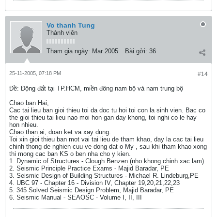
Vo thanh Tung
Thành viên
Tham gia ngày:
Mar 2005
Bài gởi:
36
25-11-2005, 07:18 PM
#14
Ðề: Động đất tại TP.HCM, miền đông nam bộ và nam trung bộ
Chao ban Hai,
Cac tai lieu ban gioi thieu toi da doc tu hoi toi con la sinh vien. Bac co
the gioi thieu tai lieu nao moi hon gan day khong, toi nghi co le hay
hon nhieu.
Chao than ai, doan ket va xay dung.
Toi xin gioi thieu ban mot vai tai lieu de tham khao, day la cac tai lieu
chinh thong de nghien cuu ve dong dat o My , sau khi tham khao xong
thi mong cac ban KS o ben nha cho y kien.
1. Dynamic of Structures - Clough Benzen (nho khong chinh xac lam)
2. Seismic Principle Practice Exams - Majid Baradar, PE
3. Seismic Design of Building Structures - Michael R. Lindeburg,PE
4. UBC 97 - Chapter 16 - Division IV, Chapter 19,20,21,22,23
5. 345 Solved Seismic Design Problem, Majid Baradar, PE
6. Seismic Manual - SEAOSC - Volume I, II, III