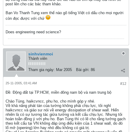
post lên cho các bác tham khảo.
Bạn Vo Thanh Tung xem thế nào gõ tiếng Việt có dấu cho mọi người
còn đọc được với chứ
Does engineering need science?
sinhvienmoi
Thành viên
Tham gia ngày:
Mar 2005
Bài gởi:
86
25-11-2005, 03:41 AM
#12
Ðề: Động đất tại TP.HCM, miền đông nam bộ và nam trung bộ
Chào Tùng, haikcvncc, phu ho, cho mình góp y nhé.
Về khả năng phát tán của tường không phải chịu lực, tôi nghỉ
haikcvncc và giáo sư nói về energy dissipation of shear wall. Hiển
nhiên là có sự tương tác giửa tường và kết cấu chịu lực. Nhưng tôi
hoàn toằn đồng ý với phu ho. Bạn Tùng thì có lẽ cho rằng tưởng gạch
theo kết cấu tại VN không đáp ừng điếu kiện của 1 shear wall, do đó
lổ mở (opening) lớn hay nhỏ đều không có giá trị.