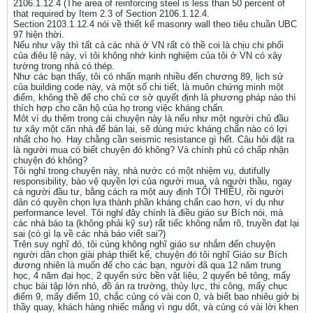
2106.1.12.4 (The area of reinforcing steel is less than 50 percent of
that required by Item 2.3 of Section 2106.1.12.4.
Section 2103.1.12.4 nói về thiết kế masonry wall theo tiêu chuần UBC
97 hiện thời.
Nếu như vậy thì tất cả các nhà ở VN rất cò thề coi là chịu chi phối
của điêu lệ này, vì tôi không nhớ kinh nghiệm của tôi ở VN có xây
tường trong nhà có thép.
Như các bạn thấy, tôi có nhấn mạnh nhiều đến chương 89, lịch sử
của building code này, và một số chi tiết, là muôn chứng minh một
điểm, không thề để cho chủ cơ sở quyết định là phương pháp nào thì
thích hợp cho căn hộ của họ trong việc kháng chấn.
Môt ví dụ thêm trong cái chuyện này là nếu như một người chủ đầu
tư xây một căn nhà để bán lại, sẽ dùng mức kháng chấn nào có lợi
nhất cho họ. Hay chằng cần seismic resistance gì hết. Câu hỏi đật ra
là người mua có biết chuyện đó không? Và chính phủ có chấp nhận
chuyện đó không?
Tôi nghỉ trong chuyện này, nhà nước có một nhiệm vụ, dutifully
responsibility, bào vệ quyền lợi của người mua, và người thầu, ngay
cà người đầu tư, bằng cách ra một auy định TỐI THIỂU, rồi người
dân có quyền chọn lựa thành phần kháng chấn cao hơn, ví dụ như
performance level. Tôi nghỉ đây chính là điều giáo sư Bích nói, mà
các nhà báo ta (không phải kỹ sư) rất tiếc không nắm rõ, truyền đạt lại
sai (có gì lạ về các nhà báo viết sai?)
Trên suy nghĩ đó, tôi củng không nghĩ giáo sư nhắm đến chuyện
người dân chọn giài pháp thiết kế, chuyện đó tôi nghĩ Giáo sư Bích
đương nhiên là muốn để cho các bạn, người đã qua 12 năm trung
học, 4 năm đại học, 2 quyển sức bền vật liệu, 2 quyển bê tông, mấy
chục bài tập lớn nhỏ, đồ án ra trường, thủy lực, thi công, mấy chục
điểm 9, mấy điểm 10, chắc củng có vài con 0, và biết bao nhiêu giở bị
thầy quay, khách hàng nhiếc mắng vì ngu dốt, và củng có vài lời khen