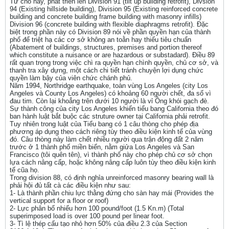
Từ chổ này, phát triển lên Division 91 (tilt up building retrofit), Divsion
94 (Existing hillside building), Division 95 (Existing reinforced concrete
building and concrete building frame building with masonry infills)
Division 96 (concrete building with flexible diaphragms retrofit). Đặc
biệt trong phần này có Division 89 nói về phần quyền hạn của thành
phố để triệt hạ các cơ sở không an toằn hay thiếu tiêu chuẩn
(Abatement of buildings, structures, premises and portion thereof
which constitute a nuisance or are hazardous or substadard). Điều 89
rất quan trọng trong việc chì ra quyền hạn chình quyền, chủ cơ sở, và
thanh tra xây dựng, một cách chi tiết tránh chuyện lợi dụng chức
quyền làm bậy của viên chức chánh phủ.
Năm 1994, Northridge earthquake, toàn vùng Los Angeles (city Los
Angeles và County Los Angeles) có khoảng 60 người chết, đa số vì
đau tim. Còn lại khoẳng trên dưới 10 người là vỉ Ông khói gạch đè.
Sự thành công của city Los Angeles khiến tiểu bang California theo đó
ban hành luật bắt buộc các struture owner tại California phải retrofit.
Tuy nhiên trong luật của Tiểu bang có 1 câu thòng cho phép địa
phương áp dụng theo cách riêng tùy theo điều kiện kinh tế của vùng
đó. Câu thòng này làm chết nhiều người qua trận động đất 2 năm
trước ở 1 thành phố miền biển, nằm giửa Los Angeles và San
Francisco (tôi quên tên), vì thành phố này cho phép chủ cơ sở chọn
lựa cách nâng cấp, hoặc không nâng cấp luôn tùy theo điều kiện kinh
tế cũa họ.
Trong division 88, có định nghỉa unreinforced masonry bearing wall là
phải hội đủ tất cà các điều kiện như sau:
1- Là thành phần chiu lực thằng đứng cho sàn hay mái (Provides the
vertical support for a floor or roof)
2- Lực phân bố nhiếu hơn 100 pound/foot (1.5 Kn.m) (Total
superimposed load is over 100 pound per linear foot.
3- Tì lệ thép cấu tạo nhỏ hơn 50% của điều 2.3 của Section