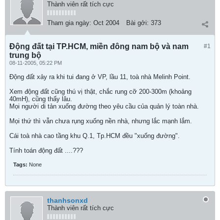
Thành viên rất tích cực
Tham gia ngày:
Oct 2004
Bài gởi:
373
Động đất tại TP.HCM, miền đông nam bộ và nam
#1
trung bộ
08-11-2005, 05:22 PM
Động đất xảy ra khi tui đang ở VP, lầu 11, toà nhà Melinh Point.
Xem động đất cũng thú vị thật, chắc rung cỡ 200-300m (khoảng
40mH), cũng thấy lâu.
Mọi người di tản xuống đường theo yêu cầu của quản lý toàn nhà.
Mọi thứ thì vẫn chưa rụng xuống nền nhà, nhưng lắc mạnh lắm.
Cái toà nhà cao tầng khu Q.1, Tp.HCM đều "xuống đường".
Tính toán động đất ....???
Tags:
None
thanhsonxd
Thành viên rất tích cực