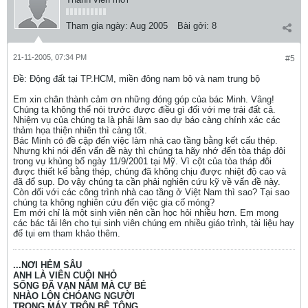
Tham gia ngày:
Aug 2005
Bài gởi:
8
21-11-2005, 07:34 PM
#5
Ðề: Động đất tại TP.HCM, miền đông nam bộ và nam trung bộ
Em xin chân thành cảm ơn những đóng góp của bác Minh. Vâng!
Chúng ta không thể nói trước được điều gì đối với mẹ trái đất cả.
Nhiệm vụ của chúng ta là phải làm sao dự báo càng chính xác các
thảm họa thiện nhiên thì càng tốt.
Bác Minh có đề cập đến việc làm nhà cao tầng bằng kết cấu thép.
Nhưng khi nói đến vấn đề này thì chúng ta hãy nhớ đến tòa tháp đôi
trong vụ khủng bố ngày 11/9/2001 tại Mỹ. Vì cột của tòa tháp đôi
được thiết kế bằng thép, chúng đã không chịu được nhiệt độ cao và
đã đổ sụp. Do vậy chúng ta cần phải nghiên cứu kỹ về vấn đề này.
Còn đối với các công trình nhà cao tầng ở Việt Nam thì sao? Tại sao
chúng ta không nghiên cứu đến việc gia cố móng?
Em mới chỉ là một sinh viên nên cần học hỏi nhiều hơn. Em mong
các bác tải lên cho tụi sinh viên chúng em nhiều giáo trình, tài liệu hay
để tụi em tham khảo thêm.
...NƠI HẺM SÂU
ANH LÀ VIÊN CUỘI NHỎ
SỐNG ĐÃ VẠN NĂM MÀ CƯ BÉ
NHÀO LỘN CHÓANG NGƯỜI
TRONG MÁY TRỘN BÊ TÔNG