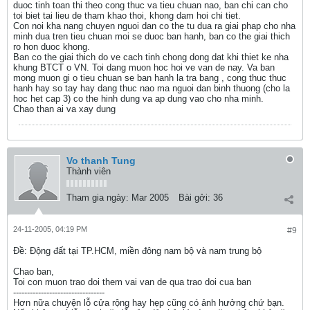
duoc tinh toan thi theo cong thuc va tieu chuan nao, ban chi can cho
toi biet tai lieu de tham khao thoi, khong dam hoi chi tiet.
Con noi kha nang chuyen nguoi dan co the tu dua ra giai phap cho nha
minh dua tren tieu chuan moi se duoc ban hanh, ban co the giai thich
ro hon duoc khong.
Ban co the giai thich do ve cach tinh chong dong dat khi thiet ke nha
khung BTCT o VN. Toi dang muon hoc hoi ve van de nay. Va ban
mong muon gi o tieu chuan se ban hanh la tra bang , cong thuc thuc
hanh hay so tay hay dang thuc nao ma nguoi dan binh thuong (cho la
hoc het cap 3) co the hinh dung va ap dung vao cho nha minh.
Chao than ai va xay dung
Vo thanh Tung
Thành viên
Tham gia ngày:
Mar 2005
Bài gởi:
36
24-11-2005, 04:19 PM
#9
Ðề: Động đất tại TP.HCM, miền đông nam bộ và nam trung bộ
Chao ban,
Toi con muon trao doi them vai van de qua trao doi cua ban
---------------------------------
Hơn nữa chuyện lỗ cửa rộng hay hẹp cũng có ảnh hưởng chứ bạn.