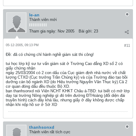
le-an
Thành viên mới
Tham gia ngày:
Nov 2005
Bài gởi:
23
05-12-2005, 09:13 PM
#11
Ðề: đã có chứng chỉ hành nghề giám sát thi công!
tui học lớp kỹ sư tư vấn giám sát ở Trường Cao đẳng XD số 2 có
giấy chứng nhận
ngày 25/03/2004 có 2 con dấu của Cục giám định nhà nước về chất
lượng CTXD (Cục trưởng Trần Chủng ký) và của Trường đào tạo bồi
dưỡng cán bộ ngành XD (do Hiệu trưởng Nguyễn Văn Thục ký).Cả 2
cơ quan đóng dấu đều thuộc Bộ XD.
bạn thanhsonxd nói Viện NCHT KHKT Châu á-TBD: tui biết có mở lớp
dạy tại trường Nông nghiệp gì đó trên đường ĐTHoàng (đối diện đài
truyền hình) cách đây khá lâu, nhưng giấy ở đây không được chấp
nhận khi nộp hồ sơ ở Sở XD
thanhsonxd
Thành viên rất tích cực