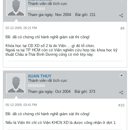
Thành viên rất tích cực
Tham gia ngày:
Nov 2004
Bài gởi:
211
02-12-2005, 05:21 PM
#9
Ðề: đã có chứng chỉ hành nghề giám sát thi công!
Khóa học tại CĐ XD số 2 là do Viện.....gì đó tổ chức.
Ngoài ra tại TP HCM còn có Viện nghiên cứu hợp tác khoa học kỹ
thuật Châu á-Thái Bình Dương cũng có mở lớp này.
XUAN THUY
Thành viên rất tích cực
Tham gia ngày:
Oct 2004
Bài gởi:
373
05-12-2005, 03:41 PM
#10
Ðề: đã có chứng chỉ hành nghề giám sát thi công!
Nếu là Viện thì chỉ có Viện KHCN XD là được công nhận ở đợt 1.