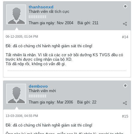
thanhsonxd
Thành viên rất tích cực
Tham gia ngày:
Nov 2004
Bài gởi:
211
06-12-2005, 01:04 PM
#14
Ðề: đã có chứng chỉ hành nghề giám sát thi công!
Tất nhiên là nhận. Vì tất cả các cơ sở bồi dưỡng KS TVGS đều có
trước khi được công nhận của bộ XD.
Tôi đã nộp rồi, không có vấn đề gì.
dembovo
Thành viên mới
Tham gia ngày:
Mar 2006
Bài gởi:
22
13-03-2006, 04:55 PM
#15
Ðề: đã có chứng chỉ hành nghề giám sát thi công!