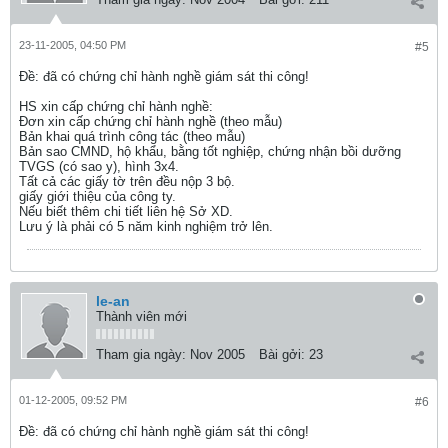
23-11-2005, 04:50 PM
#5
Ðề: đã có chứng chỉ hành nghề giám sát thi công!
HS xin cấp chứng chỉ hành nghề:
Đơn xin cấp chứng chỉ hành nghề (theo mẫu)
Bản khai quá trình công tác (theo mẫu)
Bản sao CMND, hộ khẩu, bằng tốt nghiệp, chứng nhận bồi dưỡng
TVGS (có sao y), hình 3x4.
Tất cả các giấy tờ trên đều nộp 3 bộ.
giấy giới thiệu của công ty.
Nếu biết thêm chi tiết liên hệ Sở XD.
Lưu ý là phải có 5 năm kinh nghiệm trở lên.
le-an
Thành viên mới
Tham gia ngày:
Nov 2005
Bài gởi:
23
01-12-2005, 09:52 PM
#6
Ðề: đã có chứng chỉ hành nghề giám sát thi công!