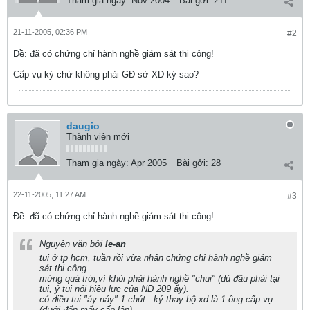
Tham gia ngày:
Nov 2004
Bài gởi:
211
21-11-2005, 02:36 PM
#2
Ðề: đã có chứng chỉ hành nghề giám sát thi công!
Cấp vụ ký chứ không phải GĐ sở XD ký sao?
daugio
Thành viên mới
Tham gia ngày:
Apr 2005
Bài gởi:
28
22-11-2005, 11:27 AM
#3
Ðề: đã có chứng chỉ hành nghề giám sát thi công!
Nguyên văn bởi
le-an
tui ở tp hcm, tuần rồi vừa nhận chứng chỉ hành nghề giám
sát thi công.
mừng quá trời,vì khỏi phải hành nghề "chui" (dù đâu phải tại
tui, ý tui nói hiệu lực của ND 209 ấy).
có điều tui "áy náy" 1 chút : ký thay bộ xd là 1 ông cấp vụ
(dưới đến mấy cấp lận)