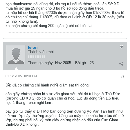
bạn thanhsonxd nói đúng rồi, nhưng tui nói rõ thêm: phải lên Sở XD
mua hồ sơ giá 15 ngàn cho 3 bộ hồ sơ (có đóng dấu treo).
tui nộp hồ sơ hồi tháng 6/2005 được nhận giấy hẹn 01/8/2005, thực tế
có chứng chỉ tháng 11/2005, dù theo qui định ở QĐ 12 là 30 ngày (nếu
tui nhớ không lầm).
khi nhận chứng chỉ đóng 200 ngàn lệ phí có biên lai .
le-an
Thành viên mới
Tham gia ngày:
Nov 2005
Bài gởi:
23
01-12-2005, 10:01 PM
#7
Ðề: đã có chứng chỉ hành nghề giám sát thi công!
còn giấy chứng nhận lớp tư vấn giám sát, hồi đó tui học ở Thủ Đức
(trường CĐ XD 2) do cơ quan cho đi học. Lúc đó đóng tiền 1,5 triệu
học 1 tháng , phải nghỉ làm .
bây giờ tui thấy ở ĐH Mở bán công trên đường Võ Văn Tần hình như
có mở lớp này thường xuyên . Cũng có mấy chỗ khác hợp tác để mở
lớp, nhưng phải hỏi kỹ trên giấy chứng nhận có dấu của Cục Giám
Định-Bộ XD không .