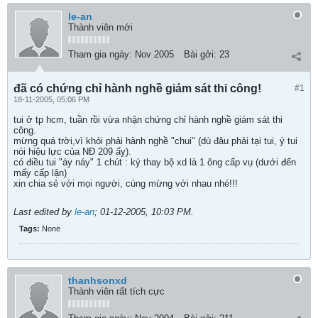
le-an
Thành viên mới
Tham gia ngày:
Nov 2005
Bài gởi:
23
đã có chứng chỉ hành nghề giám sát thi công!
#1
18-11-2005, 05:06 PM
tui ở tp hcm, tuần rồi vừa nhận chứng chỉ hành nghề giám sát thi
công.
mừng quá trời,vì khỏi phải hành nghề "chui" (dù đâu phải tại tui, ý tui
nói hiệu lực của NĐ 209 ấy).
có điều tui "áy náy" 1 chút : ký thay bộ xd là 1 ông cấp vụ (dưới đến
mấy cấp lận)
xin chia sẻ với mọi người, cùng mừng với nhau nhé!!!
Last edited by
le-an
;
01-12-2005, 10:03 PM
.
Tags:
None
thanhsonxd
Thành viên rất tích cực