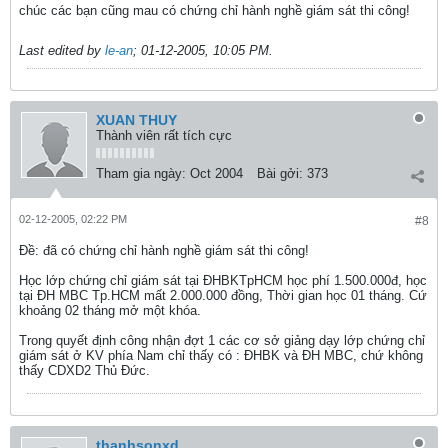
chúc các bạn cũng mau có chứng chỉ hành nghề giám sát thi công!
Last edited by
le-an
;
01-12-2005, 10:05 PM
.
XUAN THUY
Thành viên rất tích cực
Tham gia ngày:
Oct 2004
Bài gởi:
373
02-12-2005, 02:22 PM
#8
Ðề: đã có chứng chỉ hành nghề giám sát thi công!
Học lớp chứng chỉ giám sát tại ĐHBKTpHCM học phí 1.500.000đ, học
tại ĐH MBC Tp.HCM mất 2.000.000 đồng, Thời gian học 01 tháng. Cứ
khoảng 02 tháng mở một khóa.
Trong quyết định công nhận đợt 1 các cơ sở giảng dạy lớp chứng chỉ
giám sát ở KV phía Nam chỉ thấy có : ĐHBK và ĐH MBC, chứ không
thấy CDXD2 Thủ Đức.
thanhsonxd