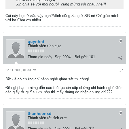
xin chia sẻ với mọi người, cùng mừng với nhau nhé!!!
Cái này học ở đâu vậy bạn?Mình cũng đang ở SG nè.Chỉ giúp mình
với ha.Cảm ơn nhiều.
quynhnt
Thành viên tích cực
Tham gia ngày:
Sep 2004
Bài gởi:
101
22-11-2005, 01:33 PM
#4
Ðề: đã có chứng chỉ hành nghề giám sát thi công!
Đề nghị bạn hướng dẫn các thủ tục xin cấp chứng chỉ hành nghề.Gồm
các giấy tờ gì.Sau khi nộp thì mấy tháng dc nhận chứng chỉ???
thanhsonxd
Thành viên rất tích cực
Tham gia ngày:
Nov 2004
Bài gởi:
211