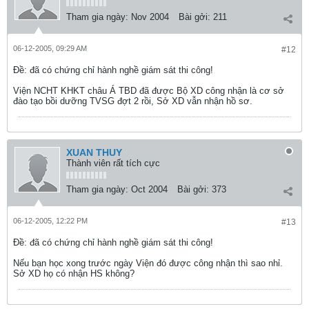
Tham gia ngày:
Nov 2004
Bài gởi:
211
06-12-2005, 09:29 AM
#12
Ðề: đã có chứng chỉ hành nghề giám sát thi công!
Viện NCHT KHKT châu Á TBD đã được Bộ XD công nhận là cơ sở
đào tạo bồi dưỡng TVSG đợt 2 rồi, Sở XD vẫn nhận hồ sơ.
XUAN THUY
Thành viên rất tích cực
Tham gia ngày:
Oct 2004
Bài gởi:
373
06-12-2005, 12:22 PM
#13
Ðề: đã có chứng chỉ hành nghề giám sát thi công!
Nếu bạn học xong trước ngày Viện đó được công nhận thì sao nhỉ.
Sở XD họ có nhận HS không?