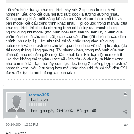
Tôi vừa kiểm tra lại chương trình này với 2 options là mesh và
nomesh, đều cho kết quả nội lực (lực dọc) là tương đương nhau.
Không có sự khác biệt đáng kể nào cả. Vấn đề có thể ở chỗ tôi và
bạn model kết cấu công trình khác nhau. Tôi có đọc trong manual của
chương trình thì cho dù chương trình có hỗ trợ automesh nhưng
người dùng khi model (mô hình hóa) tấm sàn thì nên lấy 4 đỉnh của
phần tử shell là các đỉnh cột, giao của các dầm (tất nhiên là các dầm
chính, phụ cấp 1). Làm như thế thì tôi chắc rằng việc sử dụng
automesh và nomesh đều cho kết quả như nhau về giá trị lực dọc (do
tải trọng thẳng đứng gây ra). Tôi phỏng đoán, trong mô hình của bạn
đỉnh cột nào đó nằm giữa một tấm shell lớn. Khi bạn đặt nomesh thì
lực dọc không thể truyền được về đỉnh cột đó và gây ra hiện tượng
như bạn mô tả. Bạn thử lấy sum lực dọc trong 2 trường hợp mesh và
nomesh xem. Nếu 2 trường hợp mà khác nhau thì tôi có thể kiện CSI
được đó. (dù là mình đang xài bản crk.)
taotao395
Thành viên
Tham gia ngày:
Oct 2004
Bài gởi:
40
20-10-2004, 12:23 PM
#8
Hỏi chút???