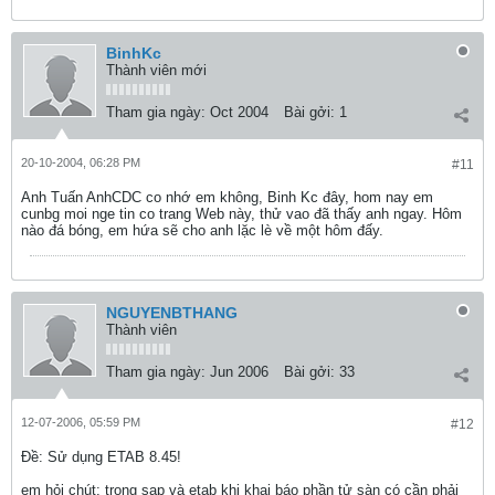
BinhKc
Thành viên mới
Tham gia ngày:
Oct 2004
Bài gởi:
1
20-10-2004, 06:28 PM
#11
Anh Tuấn AnhCDC co nhớ em không, Binh Kc đây, hom nay em
cunbg moi nge tin co trang Web này, thử vao đã thấy anh ngay. Hôm
nào đá bóng, em hứa sẽ cho anh lặc lè về một hôm đấy.
NGUYENBTHANG
Thành viên
Tham gia ngày:
Jun 2006
Bài gởi:
33
12-07-2006, 05:59 PM
#12
Ðề: Sử dụng ETAB 8.45!
em hỏi chút: trong sap và etab khi khai báo phần tử sàn có cần phải