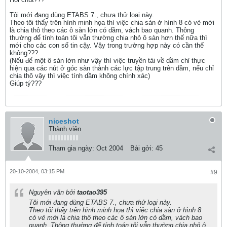
Tôi mới đang dùng ETABS 7., chưa thử loại này.
Theo tôi thấy trên hình minh họa thì việc chia sàn ở hình 8 có vẻ mới
là chia thô theo các ô sàn lớn có dầm, vách bao quanh. Thông
thường để tính toán tôi vẫn thường chia nhỏ ô sàn hơn thế nữa thì
mới cho các con số tin cậy. Vậy trong trường hợp này có cần thế
không???
(Nếu để một ô sàn lớn như vậy thì việc truyền tải về dầm chỉ thực
hiện qua các nút ở góc sàn thành các lực tập trung trên dầm, nếu chỉ
chia thô vậy thì việc tính dầm không chính xác)
Giúp tý???
niceshot
Thành viên
Tham gia ngày:
Oct 2004
Bài gởi:
45
20-10-2004, 03:15 PM
#9
Nguyên văn bởi
taotao395
Tôi mới đang dùng ETABS 7., chưa thử loại này.
Theo tôi thấy trên hình minh họa thì việc chia sàn ở hình 8
có vẻ mới là chia thô theo các ô sàn lớn có dầm, vách bao
quanh. Thông thường để tính toán tôi vẫn thường chia nhỏ ô