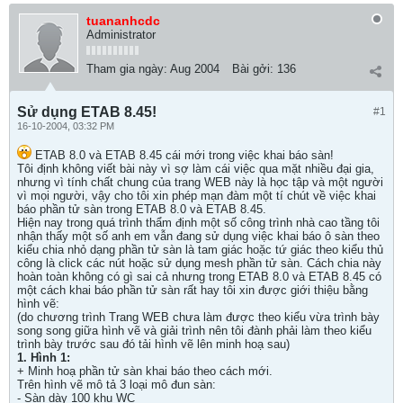
tuananhcdc
Administrator
Tham gia ngày:
Aug 2004
Bài gởi:
136
Sử dụng ETAB 8.45!
#1
16-10-2004, 03:32 PM
ETAB 8.0 và ETAB 8.45 cái mới trong việc khai báo sàn!
Tôi định không viết bài này vì sợ làm cái việc qua mặt nhiều đại gia,
nhưng vì tính chất chung của trang WEB này là học tập và một người
vì mọi người, vậy cho tôi xin phép mạn đàm một tí chút về việc khai
báo phần tử sàn trong ETAB 8.0 và ETAB 8.45.
Hiện nay trong quá trình thẩm định một số công trình nhà cao tầng tôi
nhận thấy một số anh em vẫn đang sử dụng việc khai báo ô sàn theo
kiểu chia nhỏ dạng phần tử sàn là tam giác hoặc tứ giác theo kiểu thủ
công là click các nút hoặc sử dụng mesh phần tử sàn. Cách chia này
hoàn toàn không có gì sai cả nhưng trong ETAB 8.0 và ETAB 8.45 có
một cách khai báo phần tử sàn rất hay tôi xin được giới thiệu bằng
hình vẽ:
(do chương trình Trang WEB chưa làm được theo kiểu vừa trình bày
song song giữa hình vẽ và giải trình nên tôi đành phải làm theo kiểu
trình bày trước sau đó tải hình vẽ lên minh hoạ sau)
1. Hình 1:
+ Minh hoạ phần tử sàn khai báo theo cách mới.
Trên hình vẽ mô tả 3 loại mô đun sàn:
- Sàn dày 100 khu WC