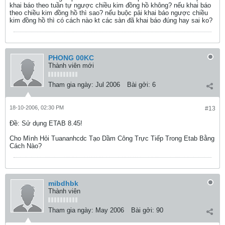
khai báo theo tuần tự ngược chiều kim đồng hồ không? nếu khai báo
theo chiều kim đồng hồ thì sao? nếu buộc pải khai báo ngược chiều
kim đồng hồ thì có cách nào kt các sàn đã khai báo đúng hay sai ko?
PHONG 00KC
Thành viên mới
Tham gia ngày:
Jul 2006
Bài gởi:
6
18-10-2006, 02:30 PM
#13
Ðề: Sử dụng ETAB 8.45!
Cho Mình Hỏi Tuananhcdc Tạo Dầm Công Trực Tiếp Trong Etab Bằng
Cách Nào?
mibdhbk
Thành viên
Tham gia ngày:
May 2006
Bài gởi:
90