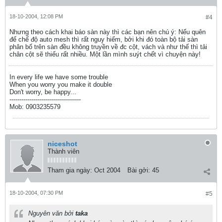
18-10-2004, 12:08 PM
#4
Nhưng theo cách khai báo sàn này thì các bạn nên chú ý: Nếu quên
để chế độ auto mesh thì rất nguy hiểm, bởi khi đó toàn bộ tải sàn
phân bố trên sàn đều không truyền về đc cột, vách và như thế thì tải
chân cột sẽ thiếu rất nhiều. Một lần mình suýt chết vì chuyện này!
In every life we have some trouble
When you worry you make it double
Don't worry, be happy...
------------------------------------
Mob: 0903235579
niceshot
Thành viên
Tham gia ngày:
Oct 2004
Bài gởi:
45
18-10-2004, 07:30 PM
#5
Nguyên văn bởi
taka