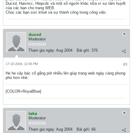
Ducxd, Haivncc, Hiepcdc và một số người khác nữa vì sự tâm huyết
của các bạn cho trang WEB.
Chúc các bạn sức khoẻ và sự thành công trong công việc.
ducxd
Moderator
Tham gia ngày:
Aug 2004
Bài gởi:
376
17-10-2004, 12:45 PM
#3
He he vậy bác cố gắng pót nhiều lên giúp trang web ngày càng phong
phú hơn nhé.
[COLOR=RoyalBlue]
taka
Moderator
Tham gia ngày:
Aug 2004
Bài gởi:
66