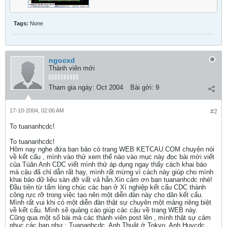
Tags:
None
ngocxd
Thành viên mới
Tham gia ngày:
Oct 2004
Bài gởi:
9
17-10-2004, 02:06 AM
#2
To tuananhcdc!
To tuananhcdc!
Hôm nay nghe đứa bạn bảo có trang WEB KETCAU.COM chuyên nói
về kết cấu , mình vào thử xem thế nào vào mục này đọc bài mới viết
của Túân Anh CDC viết mình thử áp dụng ngay thấy cách khai báo
mà cậu đã chỉ dẫn rất hay, mình rất mừng vì cách này giúp cho mình
khai báo dữ liệu sàn đỡ vất vả hẳn.Xin cảm ơn bạn tuananhcdc nhé!
Đầu tiên từ tấm lòng chúc các bạn ở Xí nghiệp kết cấu CDC thành
công rực rỡ trong việc tạo nên một diễn đàn này cho dân kết cấu.
Mình rất vui khi có một diễn đàn thật sự chuyên một mảng riêng biệt
về kết cấu. Mình sẽ quảng cáo giúp các cậu về trang WEB này.
Cũng qua một số bài mà các thành viên post lên , mình thật sự cảm
phục các bạn như : Tuananhcdc, Anh Thuật ở Tokyo, Anh Huycdc,