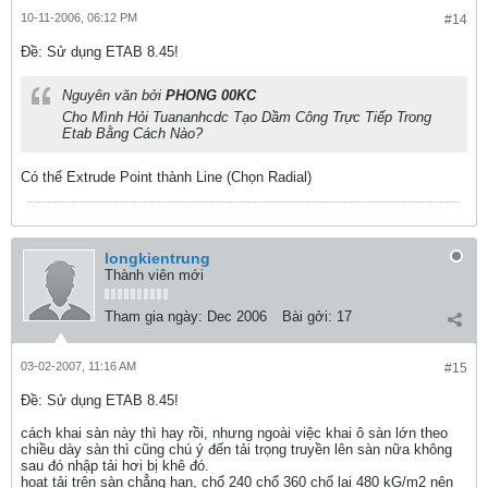
10-11-2006, 06:12 PM
#14
Ðề: Sử dụng ETAB 8.45!
Nguyên văn bởi
PHONG 00KC
Cho Mình Hỏi Tuananhcdc Tạo Dầm Công Trực Tiếp Trong
Etab Bằng Cách Nào?
Có thể Extrude Point thành Line (Chọn Radial)
longkientrung
Thành viên mới
Tham gia ngày:
Dec 2006
Bài gởi:
17
03-02-2007, 11:16 AM
#15
Ðề: Sử dụng ETAB 8.45!
cách khai sàn này thì hay rồi, nhưng ngoài việc khai ô sàn lớn theo
chiều dày sàn thì cũng chú ý đến tải trọng truyền lên sàn nữa không
sau đó nhập tải hơi bị khê đó.
hoạt tải trên sàn chẳng hạn, chổ 240 chổ 360 chổ lại 480 kG/m2 nên