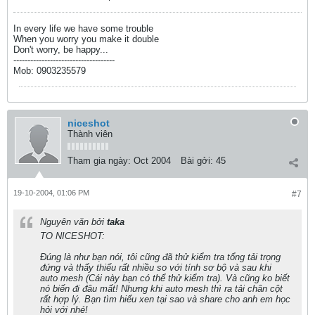
In every life we have some trouble
When you worry you make it double
Don't worry, be happy...
------------------------------------
Mob: 0903235579
niceshot
Thành viên
Tham gia ngày:
Oct 2004
Bài gởi:
45
19-10-2004, 01:06 PM
#7
Nguyên văn bởi
taka
TO NICESHOT:
Đúng là như bạn nói, tôi cũng đã thử kiểm tra tổng tải trọng
đứng và thấy thiếu rất nhiều so với tính sơ bộ và sau khi
auto mesh (Cái này bạn có thể thử kiểm tra). Và cũng ko biết
nó biến đi đâu mất! Nhưng khi auto mesh thì ra tải chân cột
rất hợp lý. Bạn tìm hiểu xen tại sao và share cho anh em học
hỏi với nhé!