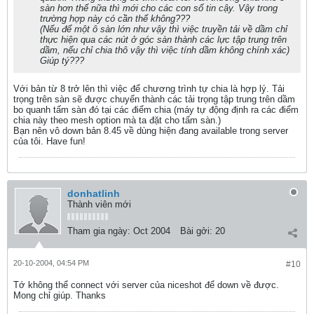
sàn hơn thế nữa thì mới cho các con số tin cậy. Vậy trong
trường hợp này có cần thế không???
(Nếu để một ô sàn lớn như vậy thì việc truyền tải về dầm chỉ
thực hiện qua các nút ở góc sàn thành các lực tập trung trên
dầm, nếu chỉ chia thô vậy thì việc tính dầm không chính xác)
Giúp tý???
Với bản từ 8 trở lên thì việc để chương trình tự chia là hợp lý. Tải
trọng trên sàn sẽ được chuyển thành các tải trọng tập trung trên dầm
bo quanh tấm sàn đó tại các điểm chia (máy tự động định ra các điểm
chia này theo mesh option mà ta đặt cho tấm sàn.)
Bạn nên vô down bản 8.45 về dùng hiện đang available trong server
của tôi. Have fun!
donhatlinh
Thành viên mới
Tham gia ngày:
Oct 2004
Bài gởi:
20
20-10-2004, 04:54 PM
#10
Tớ không thể connect với server của niceshot để down về được.
Mong chỉ giúp. Thanks