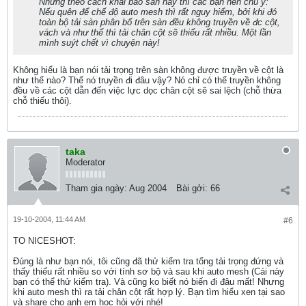
Nhưng theo cách khai báo sàn này thì các bạn nên chú ý:
Nếu quên để chế độ auto mesh thì rất nguy hiểm, bởi khi đó
toàn bộ tải sàn phân bố trên sàn đều không truyền về đc cột,
vách và như thế thì tải chân cột sẽ thiếu rất nhiều. Một lần
mình suýt chết vì chuyện này!
Không hiểu là bạn nói tải trọng trên sàn không được truyền về cột là
như thế nào? Thế nó truyền đi đâu vậy? Nó chỉ có thể truyền không
đều về các cột dẫn đến việc lực dọc chân cột sẽ sai lệch (chỗ thừa
chỗ thiếu thôi).
taka
Moderator
Tham gia ngày:
Aug 2004
Bài gởi:
66
19-10-2004, 11:44 AM
#6
TO NICESHOT:
Đúng là như bạn nói, tôi cũng đã thử kiểm tra tổng tải trọng đứng và
thấy thiếu rất nhiều so với tính sơ bộ và sau khi auto mesh (Cái này
bạn có thể thử kiểm tra). Và cũng ko biết nó biến đi đâu mất! Nhưng
khi auto mesh thì ra tải chân cột rất hợp lý. Bạn tìm hiểu xen tại sao
và share cho anh em học hỏi với nhé!