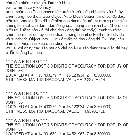
cần cân nhắc trước khi làm mô hình.
với lại mình có ý kiến này!
trong phần anh Tuananhcdc làm mẫu ở trên nếu chỉ click vào 2 tùy
chọn trong hộp thoại area Object Auto Mesh Option thì chưa đủ đâu,
nếu lam vậy khi Run rồi thể hiện dao động của nó thì dường như sàn
không liên kết vào dầm, dao động của chúng tách rời nhau (thử chọn
hiển thị 1 tầng nào đó rồi cho dao động thử sẽ thấy). mình thường
chọn thêm một số tùy chọn khác, chẳng hạn như Further Subdivide...
và subdivide Object into... lúc đó thấy nó dao động thì Ok luôn, sàn
dầm làm việc như keo dính chuột vậy.
với lại khi chạy các sàn mà có khá nhiều ô sàn dạng tam giác thì hay
bị lỗi. chẳng hạn như
* * * W A R N I N G * * *
THE SOLUTION LOST 8.0 DIGITS OF ACCURACY FOR DOF UY OF
JOINT 56
LOCATED AT X = 15.403279, Y = 15.123934, Z = 8.500000,
STIFFNESS MATRIX DIAGONAL VALUE = 2.2272E+14
* * * W A R N I N G * * *
THE SOLUTION LOST 6.3 DIGITS OF ACCURACY FOR DOF UZ OF
JOINT 56
LOCATED AT X = 15.403279, Y = 15.123934, Z = 8.500000,
STIFFNESS MATRIX DIAGONAL VALUE = 4.9370E+11
* * * W A R N I N G * * *
THE SOLUTION LOST 7.5 DIGITS OF ACCURACY FOR DOF UX OF
JOINT 57
LOCATED AT X = 14.901639, Y = 14.521967, Z = 8.500000,