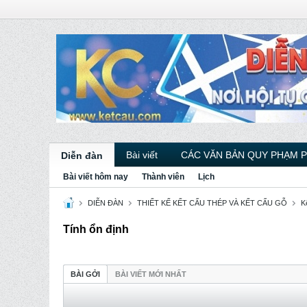
Bài viết
CÁC VĂN BẢN QUY PHẠM 
Diễn đàn
Bài viết hôm nay
Thành viên
Lịch
DIỄN ĐÀN
THIẾT KẾ KẾT CẤU THÉP VÀ KẾT CẤU GỖ
K
Tính ổn định
BÀI GỞI
BÀI VIẾT MỚI NHẤT