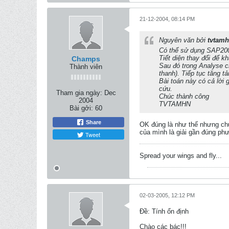
21-12-2004, 08:14 PM
Nguyên văn bởi
tvtam
Có thể sử dụng SAP2000
Tiết diện thay đổi để k
Champs
Sau đó trong Analyse ch
Thành viên
thanh). Tiếp tục tăng tải
Bài toán này có cả lời 
cứu.
Tham gia ngày:
Dec
Chúc thành công
2004
TVTAMHN
Bài gởi:
60
Share
OK đúng là như thế nhưng chưa
của mình là giải gần đúng ph
Tweet
Spread your wings and fly...
02-03-2005, 12:12 PM
Ðề: Tính ổn định
Chào các bác!!!