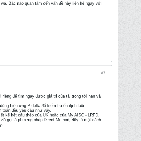
 wá. Bác nào quan tâm đến vấn đề này liên hệ ngay với
#7
 riêng để tìm ngay được giá trị của tải trọng tới hạn và
dùng hiêu ưng P-delta để kiểm tra ổn định luôn.
nh toán đều yêu cầu như vậy.
thiết kế kết cấu thép của UK hoặc của My AISC - LRFD.
p đó gọi là phương pháp Direct Method, đây là một cách
y.