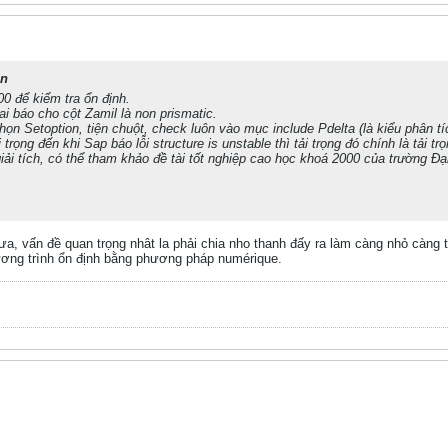
hn
 để kiểm tra ổn định.
hai báo cho cột Zamil là non prismatic.
ọn Setoption, tiện chuột, check luôn vào mục include Pdelta (là kiểu phân tí
 trọng đến khi Sap báo lỗi structure is unstable thì tải trọng đó chính là tải tr
giải tích, có thể tham khảo đề tài tốt nghiệp cao học khoá 2000 của trường 
, vấn đề quan trọng nhât la phải chia nho thanh đấy ra làm càng nhỏ càng t
ương trình ổn định bằng phương pháp numérique.