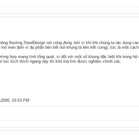
hông thường SteelDesign nói cũng đúng, bởi vì khi khi chúng ta tác dụng cá
a mô men (bởi vì đa phần liên kết nút khung là liên kết cứng), tức là một các
rường hợp mang tính tổng quát, vì đối với một số khung đặc biệt khi trong hệ 
ó lực kích thích ngang này thì khó mà tìm được nghiệm chính xác.
-2005, 03:53 PM
.