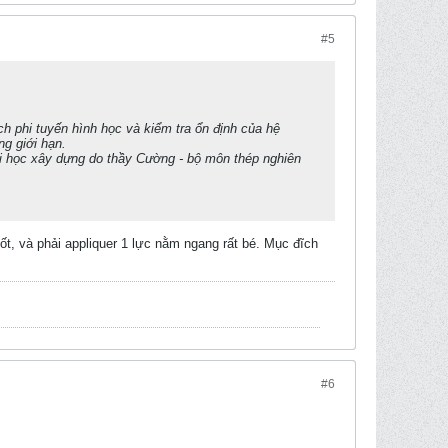
#5
ch phi tuyến hình học và kiểm tra ổn định của hệ
ọng giới hạn.
Đại học xây dựng do thầy Cường - bộ môn thép nghiên
ốt, và phải appliquer 1 lực nằm ngang rất bé. Mục đĩch
#6