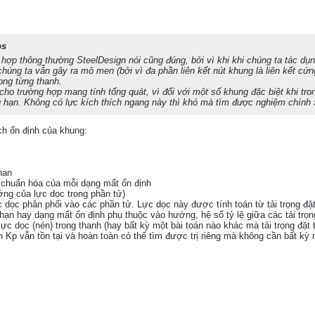
ps
 hợp thông thường SteelDesign nói cũng đúng, bởi vì khi khi chúng ta tác dụ
chúng ta vẫn gây ra mô men (bởi vì đa phần liên kết nút khung là liên kết cứ
ong từng thanh.
 cho trường hợp mang tính tổng quát, vì đối với một số khung đặc biệt khi tron
 hạn. Không có lực kích thích ngang này thì khó mà tìm được nghiệm chính 
h ổn định của khung:
 han
ị chuẩn hóa của mỗi dạng mất ổn định
ởng của lực dọc trong phần tử)
 dọc phân phối vào các phần tử. Lực dọc này được tính toán từ tải trọng đặt tạ
ới hạn hay dạng mất ổn định phụ thuộc vào hướng, hệ số tỷ lệ giữa các tải trọng
 lực dọc (nén) trong thanh (hay bất kỳ một bài toán nào khác mà tải trọng đặt
n Kp vẫn tồn tại và hoàn toàn có thể tìm được trị riêng mà không cần bất kỳ 