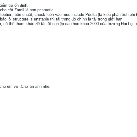
ểm tra ổn định.
 cho cột Zamil là non prismatic.
option, tiện chuột, check luôn vào mục include Pdelta (là kiểu phân tích phi 
áo lỗi structure is unstable thì tải trọng đó chính là tải trọng giới hạn.
ích, có thể tham khảo đề tài tốt nghiệp cao học khoá 2000 của trường Đại h
cho em với.Chờ tin anh nhé.