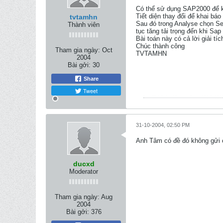
Có thể sử dụng SAP2000 để ki
Tiết diện thay đổi để khai báo
tvtamhn
Sau đó trong Analyse chọn Set
Thành viên
tục tăng tải trọng đến khi Sap b
Bài toán này có cả lời giải t
Chúc thành công
Tham gia ngày:
Oct
TVTAMHN
2004
Bài gởi:
30
Share
Tweet
31-10-2004, 02:50 PM
Anh Tâm có đề đó không gửi 
ducxd
Moderator
Tham gia ngày:
Aug
2004
Bài gởi:
376