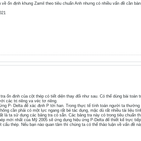
u về ổn định khung Zamil theo tiêu chuẩn Anh nhưng có nhiều vấn đề cần bàn
021
ra ổn định của cột thép có tiết diện thay đổi như sau. Có thể dùng bài toán trị
i các trị riêng va véc tơ riêng.
ứng P- Delta để xác định P tới han. Trong thực tế tính toán người ta thường 
không cần phải có một lực ngang rất bé tác dụng, mặc dù rất nhiều tài liệu tí
ất là ta sử dụng các bảng tra có sẵn. Các bảng tra này có trong tiêu chuẩn 
hép mới nhất của Mỹ 2005 sẽ ứng dụng hiệu ứng P-Delta để thiết kế trực tiế
kết cấu thép. Nếu bạn nào quan tâm thì chúng ta có thể thảo luận về vấn đề nà