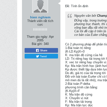
Ðề: Tính ổn định
Nguyên văn bởi
Cham
hien nghiem
ĐÚng vậy, trong trường
Thành viên rất tích
phương trục thanh, thì 
cực
võng ban đầu rất nhỏ tr
Cái tôi đề cập ở trên là
cơ bản của Euler chẳng
Tham gia ngày:
Apr
2005
Bài gởi:
340
Có 2 phương pháp để phân tíc
1-Bài toán trị riêng:
Share
(K-LD.Kp)X=0
K: ma trận độ cứng của hệ
Tweet
LD: Trị riêng hay tải trọng tới
X: vec tơ riêng hay chuyển v
Kp: Ma trận hình học (ảnh hư
Kp được thiết lập dựa trên lực
Do đó, giá trị của tải trọng t
Đối với bài toán Eurler chỉ có
mô men dù là rất nhỏ), ma trậ
2-Bài toán P-delta
phương trình cân bằng:
(K-Kp)X=F
K: Ma trận độ cứng
X: Chuyển vị nút
F: Ma trận tải trọng
Kp: Ma trận lực dọc