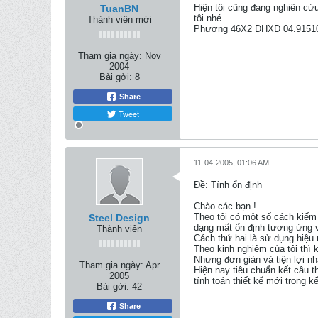
Hiện tôi cũng đang nghiên cứ
TuanBN
tôi nhé
Thành viên mới
Phương 46X2 ĐHXD 04.9151
Tham gia ngày:
Nov
2004
Bài gởi:
8
Share
Tweet
11-04-2005, 01:06 AM
Ðề: Tính ổn định
Chào các bạn !
Theo tôi có một số cách kiếm t
Steel Design
dạng mất ổn định tương ứng vớ
Thành viên
Cách thứ hai là sử dụng hiệu 
Theo kinh nghiệm của tôi thì 
Nhưng đơn giản và tiện lợi nh
Tham gia ngày:
Apr
Hiện nay tiêu chuẩn kết câu t
2005
tính toán thiết kế mới trong 
Bài gởi:
42
Share