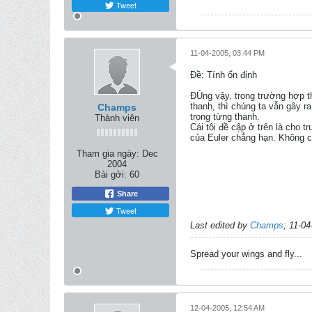
Tweet
11-04-2005, 03:44 PM
Ðề: Tính ổn định
ĐÚng vậy, trong trường hợp t
thanh, thì chúng ta vẫn gây r
Champs
trong từng thanh.
Thành viên
Cái tôi đề cập ở trên là cho t
của Euler chẳng hạn. Không c
Tham gia ngày:
Dec
2004
Bài gởi:
60
Share
Tweet
Last edited by
Champs
;
11-04
Spread your wings and fly...
12-04-2005, 12:54 AM