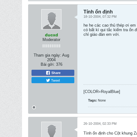
Tính ổn định
18-10-2004, 07:32 PM
he he các cao thủ thép ơi em 
có bất kì qui tắc kiểm tra ổn
chỉ giáo đàn em với.
ducxd
Moderator
Tham gia ngày:
Aug
2004
Bài gởi:
376
Share
Tweet
[COLOR=RoyalBlue]
Tags:
None
26-10-2004, 02:33 PM
Tính ổn định cho Cột khung Z