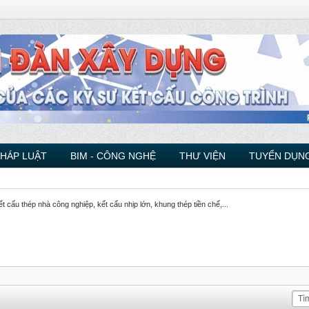
PHÁP LUẬT
BIM - CÔNG NGHỆ
THƯ VIỆN
TUYỂN DỤNG
ết cấu thép nhà công nghiệp, kết cấu nhịp lớn, khung thép tiền chế,...