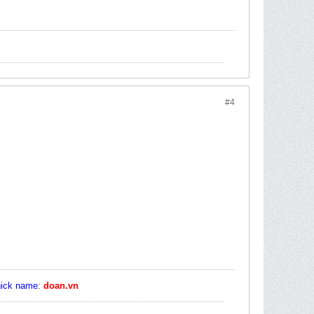
#4
nick name
:
doan.vn