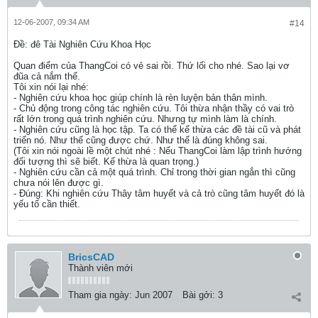
12-06-2007, 09:34 AM
#14
Ðề: đê Tài Nghiên Cứu Khoa Học
Quan điểm của ThangCoi có vẻ sai rồi. Thứ lối cho nhé. Sao lại vơ
đũa cả nắm thế.
Tôi xin nói lại nhé:
- Nghiên cứu khoa học giúp chính là rèn luyện bản thân mình.
- Chủ động trong công tác nghiên cứu. Tôi thừa nhận thầy có vai trò
rất lớn trong quá trình nghiên cứu. Nhưng tự mình làm là chính.
- Nghiên cứu cũng là học tập. Ta có thể kế thừa các đề tài cũ và phát
triển nó. Như thế cũng được chứ. Như thế là đúng không sai.
(Tôi xin nói ngoài lề một chút nhé : Nếu ThangCoi làm lập trình hướng
đối tượng thì sẽ biết. Kế thừa là quan trọng.)
- Nghiên cứu cần cả một quá trình. Chỉ trong thời gian ngắn thì cũng
chưa nói lên được gì.
- Đúng: Khi nghiên cứu Thây tâm huyết và cả trò cũng tâm huyết đó là
yếu tố cần thiết.
BricsCAD
Thành viên mới
Tham gia ngày:
Jun 2007
Bài gởi:
3