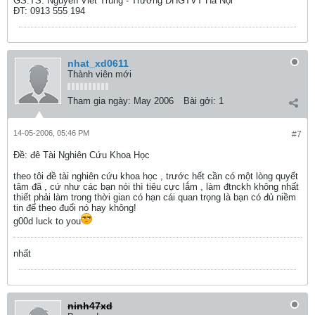
GS.TS. Nguyễn Viết Trung - Trường ĐHGTVT Hà Nội
ĐT: 0913 555 194
nhat_xd0611
Thành viên mới
Tham gia ngày:
May 2006
Bài gởi:
1
14-05-2006, 05:46 PM
#7
Ðề: đê Tài Nghiên Cứu Khoa Học
theo tôi đề tài nghiên cứu khoa học , trước hết cần có một lòng quyết
tâm đã , cứ như các bạn nói thì tiêu cực lắm , làm đtnckh không nhất
thiết phải làm trong thời gian có hạn cái quan trọng là bạn có đủ niềm
tin để theo đuổi nó hay không!
g00d luck to you
nhất
ninh47xd