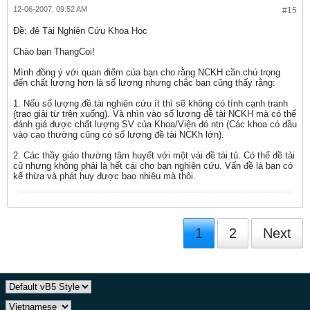
12-06-2007, 09:52 AM
#15
Ðề: đê Tài Nghiên Cứu Khoa Học
Chào bạn ThangCoi!
Mình đồng ý với quan điểm của bạn cho rằng NCKH cần chú trọng
đến chất lượng hơn là số lượng nhưng chắc bạn cũng thấy rằng:
1. Nếu số lượng đề tài nghiên cứu ít thì sẽ không có tính cạnh tranh
(trao giải từ trên xuống). Và nhìn vào số lượng đề tài NCKH mà có thể
đánh giá được chất lượng SV của Khoa/Viện đó ntn (Các khoa có đầu
vào cao thường cũng có số lượng đề tài NCKh lớn).
2. Các thầy giáo thường tâm huyết với một vài đề tài tủ. Có thể đề tài
cũ nhưng không phải là hết cái cho bạn nghiên cứu. Vấn đề là bạn có
kế thừa và phát huy được bao nhiêu mà thôi.
1
2
Next