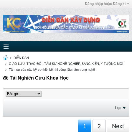
Đăng nhập hoặc Đăng kí
DIỄN ĐÀN
GIAO LƯU, TRAO ĐỔI, TÂM SỰ NGHỀ NGHIỆP, SÁNG KIẾN, Ý TƯỞNG MỚI
Tâm sự của các kỹ sư thiết kế, thi công, lâu năm trong nghề
đê Tài Nghiên Cứu Khoa Học
Lọc
1
2
Next