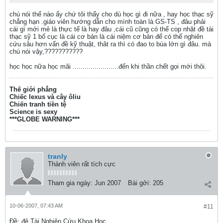
chú nói thế nào ấy chứ tôi thấy cho dù học gì đi nữa , hay học thạc sỹ
chẳng hạn .giáo viên hướng dẫn cho mình toàn là GS-TS , đâu phải
cái gì mới mẻ là thực tế là hay đâu ,cái cũ cũng có thể cop nhặt đề tài
thạc sỹ 1 bố cục là cái cơ bản là cái niệm cơ bản để có thể nghiên
cứu sâu hơn vấn đề kỹ thuật, thât ra thì có đao to búa lớn gì đâu. mà
chú nói vậy,???????????
học học nữa học mãi .......................đến khi thần chết gọi mới thôi.
Thế giới phẳng
Chiếc lexus và cây ôliu
Chiến tranh tiền tệ
Science is sexy
***GLOBE WARNING***
tranly
Thành viên rất tích cực
Tham gia ngày:
Jun 2007
Bài gởi:
205
10-06-2007, 07:43 AM
#11
Ðề: đê Tài Nghiên Cứu Khoa Học