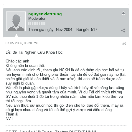
nguyenviettrung
Moderator
Tham gia ngày:
Nov 2004
Bài gởi:
517
07-05-2006, 06:20 PM
#6
Ðề: đê Tài Nghiên Cứu Khoa Học
Chào các anh
Không nên bi quan thế.
Nếu anh xác định rõ , tham gia NCKH là để có thêm dịp học hỏi và tự
rèn luyện mình chứ không phải thuần túy chỉ để cố đạt giải này nọ (tất
nhiên giật giải là cần thiết và là mơ ước), thì anh sẽ tránh được các
suy nghi bi quan.
Vấn đề là phải gặp được đúng Thầy và trình bày rõ về năng lực cũng
như nguyện vọng và quyết tâm của mình. Ví dụ Tôi chỉ thích những
SV nào theo đuổi 1 đề tài trong nhiều năm, chứ nếu làm kiểu thời vụ
thì tôi ngại lắm.
Nếu anh thực sự muốn học thì gọi điện cho tôi trao đổi thêm, may ra
có gi hợp nhau chăng và tôi có thể gợi ý được vài điều chăng.
Thân ái
NVT