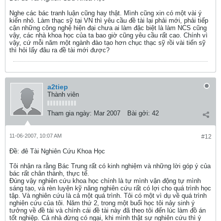
Nghe các bác tranh luận cũng hay thật. Mình cũng xin có một vài ý
kiến nhỏ. Làm thạc sỹ tại VN thì yêu cầu đề tài lại phải mới, phải tiếp
cận những công nghệ hiện đại chưa ai làm đặc biệt là làm NCS cũng
vậy, các nhà khoa học của ta bao giờ cũng yêu cầu rất cao. Chính vì
vậy, cứ mỗi năm một ngành đào tạo hơn chục thạc sỹ rồi vài tiến sỹ
thì hỏi lấy đâu ra đề tài mới được?
a2tiep
Thành viên
Tham gia ngày:
Mar 2007
Bài gởi:
42
11-06-2007, 10:07 AM
#12
Ðề: đê Tài Nghiên Cứu Khoa Học
Tôi nhận ra rằng Bác Trung rất có kinh nghiệm và những lời góp ý của
bác rất chân thành, thực tế.
Đúng vậy nghiên cứu khoa học chính là tự mình vận động tự mình
sáng tạo, và rèn luyện kỹ năng nghiên cứu rất có lợi cho quá trình học
tập. Và nghiên cứu là cả một quá trình. Tôi có một vì dụ về quá trình
nghiên cứu của tôi. Năm thứ 2, trong một buổi học tôi nảy sinh ý
tưởng về đề tài và chính cái đề tài này đã theo tôi đến lúc làm đồ án
tốt nghiệp. Cả nhà đừng có ngại, khi mình thật sự nghiên cứu thì ý