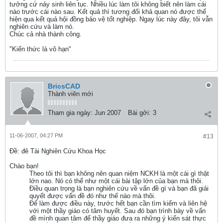
tưởng cứ nảy sinh liên tục. Nhiều lúc làm tôi không biết nên làm cái
nào trước cái nào sau. Kết quả thì tương đối khả quan nó được thể
hiện qua kết quả hội đồng bảo vệ tốt nghiệp. Ngay lúc này đây, tôi vẫn
nghiên cứu và làm nó.
Chúc cả nhà thành công.
"Kiến thức là vô hạn"
BricsCAD
Thành viên mới
Tham gia ngày:
Jun 2007
Bài gởi:
3
11-06-2007, 04:27 PM
#13
Ðề: đê Tài Nghiên Cứu Khoa Học
Chào bạn!
Theo tôi thì bạn không nên quan niệm NCKH là một cái gì thật
lớn nao. Nó có thể như một cái bài tập lớn của bạn mà thôi.
Điều quan trọng là bạn nghiên cứu về vấn đề gì và bạn đã giải
quyết được vấn đề đó như thế nào mà thôi.
Để làm được điều này, trước hết bạn cần tìm kiếm và liên hệ
với một thầy giáo có tâm huyết. Sau đó bạn trình bày về vấn
đề mình quan tâm để thầy giáo đưa ra những ý kiến sát thực