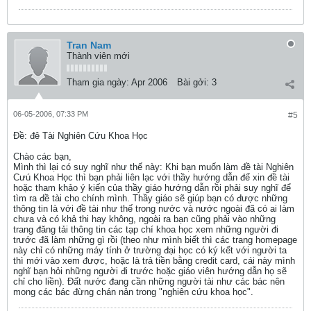
Tran Nam
Thành viên mới
Tham gia ngày:
Apr 2006
Bài gởi:
3
06-05-2006, 07:33 PM
#5
Ðề: đê Tài Nghiên Cứu Khoa Học
Chào các bạn,
Mình thì lại có suy nghĩ như thế này: Khi bạn muốn làm đề tài Nghiên
Cưú Khoa Học thì bạn phải liên lạc với thầy hướng dẫn để xin đề tài
hoặc tham khảo ý kiến của thầy giáo hướng dẫn rồi phải suy nghĩ để
tìm ra đề tài cho chính mình. Thầy giáo sẽ giúp bạn có được những
thông tin là với đề tài như thế trong nước và nước ngoài đã có ai làm
chưa và có khả thi hay không, ngoài ra bạn cũng phải vào những
trang đăng tải thông tin các tạp chí khoa học xem những người đi
trước đã làm những gì rồi (theo như mình biết thì các trang homepage
này chỉ có những máy tính ở trường đại học có ký kết với người ta
thì mới vào xem được, hoặc là trả tiền bằng credit card, cái này mình
nghĩ bạn hỏi những người đi trước hoặc giáo viên hướng dẫn họ sẽ
chỉ cho liền). Đất nước đang cần những người tài như các bác nên
mong các bác đừng chán nản trong "nghiên cứu khoa học".