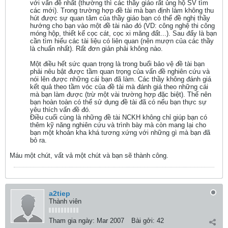
với vấn đề nhất (thường thì các thầy giáo rất ủng hộ SV tìm
các mới). Trong trường hợp đề tài mà bạn định làm không thu
hút được sự quan tâm của thầy giáo bạn có thể đề nghị thầy
hướng cho bạn vào một đề tài nào đó (VD: công nghệ thi công
móng hộp, thiết kế cọc cát, cọc xi măng đất...). Sau đấy là bạn
cần tìm hiểu các tài liệu có liên quan (nên mượn của các thầy
là chuẩn nhất). Rất đơn giản phải không nào.
Một điều hết sức quan trọng là trong buổi bảo vệ đề tài bạn
phải nêu bật được tầm quan trọng của vấn đề nghiên cứu và
nói lên được những cái bạn đã làm. Các thầy không đánh giá
kết quả theo tầm vóc của đề tài mà đánh giá theo những cái
mà bạn làm được (trừ một vài trường hợp đặc biệt). Thế nên
bạn hoàn toàn có thể sử dụng đề tài đã có nếu bạn thực sự
yêu thích vấn đề đó.
Điều cuối cùng là những đề tài NCKH không chỉ giúp bạn có
thêm kỹ năng nghiên cứu và trình bày mà còn mang lại cho
bạn một khoản kha khá tương xứng với những gì mà bạn đã
bỏ ra.
Máu một chút, vất vả một chút và bạn sẽ thành công.
a2tiep
Thành viên
Tham gia ngày:
Mar 2007
Bài gởi:
42