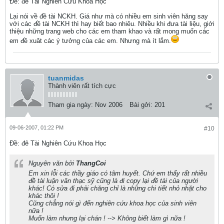
Ðề: đê Tài Nghiên Cứu Khoa Học
Lại nói về đề tài NCKH. Giá như mà có nhiều em sinh viên hăng say
với các đề tài NCKH thì hay biết bao nhiêu. Nhiều khi đưa tài liệu, giới
thiệu những trang web cho các em tham khao và rất mong muốn các
em đề xuât các ý tưởng của các em. Nhưng mà ít lắm.
tuanmidas
Thành viên rất tích cực
Tham gia ngày:
Nov 2006
Bài gởi:
201
09-06-2007, 01:22 PM
#10
Ðề: đê Tài Nghiên Cứu Khoa Học
Nguyên văn bởi
ThangCoi
Em xin lỗi các thầy giáo có tâm huyết. Chứ em thấy rất nhiều
đề tài luận văn thạc sỹ cũng là đi copy lại đề tài của người
khác! Có sửa đi phải chăng chỉ là những chi tiết nhỏ nhặt cho
khác thôi !
Cũng chẳng nói gì đến nghiên cứu khoa học của sinh viên
nữa !
Muốn làm nhưng lại chán ! --> Không biết làm gì nữa !