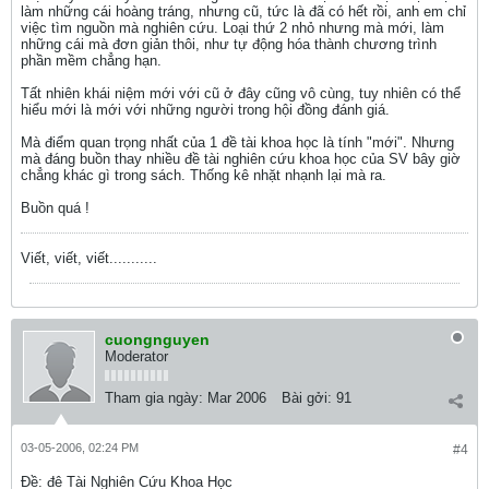
làm những cái hoàng tráng, nhưng cũ, tức là đã có hết rồi, anh em chỉ
việc tìm nguồn mà nghiên cứu. Loại thứ 2 nhỏ nhưng mà mới, làm
những cái mà đơn giản thôi, như tự động hóa thành chương trình
phần mềm chẳng hạn.
Tất nhiên khái niệm mới với cũ ở đây cũng vô cùng, tuy nhiên có thể
hiểu mới là mới với những người trong hội đồng đánh giá.
Mà điểm quan trọng nhất của 1 đề tài khoa học là tính "mới". Nhưng
mà đáng buồn thay nhiều đề tài nghiên cứu khoa học của SV bây giờ
chẳng khác gì trong sách. Thống kê nhặt nhạnh lại mà ra.
Buồn quá !
Viết, viết, viết...........
cuongnguyen
Moderator
Tham gia ngày:
Mar 2006
Bài gởi:
91
03-05-2006, 02:24 PM
#4
Ðề: đê Tài Nghiên Cứu Khoa Học