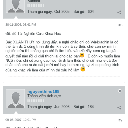
Banned
Tham gia ngày:
Oct 2005
Bài gởi:
604
30-11-2006, 03:41 PM
#8
Ðề: đê Tài Nghiên Cứu Khoa Học
Bác XUAN THUY nói đúng đấy, e nghĩ chắc chỉ có Vêrêxaghin là có
thể làm đc 1 công trình để đời khi còn là sv thôi, chứ còn sv mình
nghiên cứu thì chẳng qua chỉ là tìm hiểu vấn đề đấy xem ng ta giải
quyết thế nào rồi đi giải thích lại cho các bạn
. E còn ko muốn làm
NCS nữa, chỉ cố xong cao học rồi đi làm thôi, chứ cỡ như e cả đời
chắc chả cho ra đc cái j mới mẻ hay ho hơn ng, lại đi cop công trình
của ng khác về làm của mình thì xấu hổ lắm.
nguyenthinu168
Thành viên tích cực
Tham gia ngày:
Jun 2006
Bài gởi:
184
09-06-2007, 12:01 PM
#9