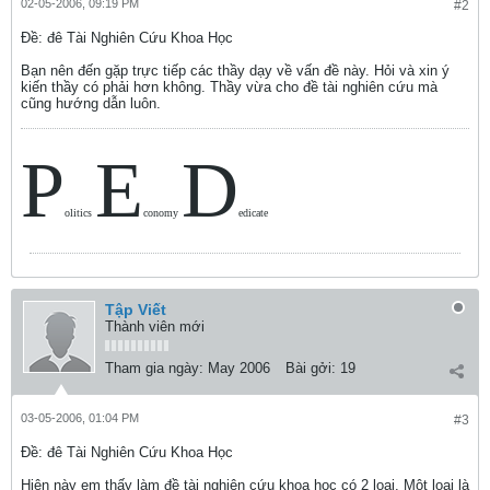
02-05-2006, 09:19 PM
#2
Ðề: đê Tài Nghiên Cứu Khoa Học
Bạn nên đến gặp trực tiếp các thầy dạy về vấn đề này. Hỏi và xin ý
kiến thầy có phải hơn không. Thầy vừa cho đề tài nghiên cứu mà
cũng hướng dẫn luôn.
P
E
D
olitics
conomy
edicate
Tập Viết
Thành viên mới
Tham gia ngày:
May 2006
Bài gởi:
19
03-05-2006, 01:04 PM
#3
Ðề: đê Tài Nghiên Cứu Khoa Học
Hiện này em thấy làm đề tài nghiên cứu khoa học có 2 loại. Một loại là