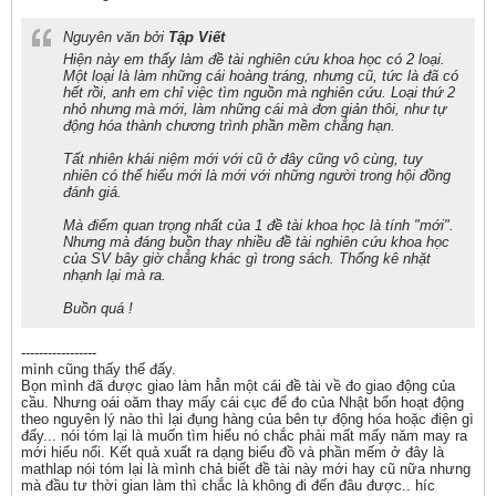
Nguyên văn bởi
Tập Viết
Hiện này em thấy làm đề tài nghiên cứu khoa học có 2 loại.
Một loại là làm những cái hoàng tráng, nhưng cũ, tức là đã có
hết rồi, anh em chỉ việc tìm nguồn mà nghiên cứu. Loại thứ 2
nhỏ nhưng mà mới, làm những cái mà đơn giản thôi, như tự
động hóa thành chương trình phần mềm chẳng hạn.
Tất nhiên khái niệm mới với cũ ở đây cũng vô cùng, tuy
nhiên có thể hiểu mới là mới với những người trong hội đồng
đánh giá.
Mà điểm quan trọng nhất của 1 đề tài khoa học là tính "mới".
Nhưng mà đáng buồn thay nhiều đề tài nghiên cứu khoa học
của SV bây giờ chẳng khác gì trong sách. Thống kê nhặt
nhạnh lại mà ra.
Buồn quá !
-----------------
mình cũng thấy thế đấy.
Bọn mình đã được giao làm hẳn một cái đề tài về đo giao động của
cầu. Nhưng oái oăm thay mấy cái cục để đo của Nhật bổn hoạt động
theo nguyên lý nào thì lại đụng hàng của bên tự động hóa hoặc điện gì
đấy... nói tóm lại là muốn tìm hiểu nó chắc phải mất mấy năm may ra
mới hiểu nổi. Kết quả xuất ra dạng biểu đồ và phần mếm ở đây là
mathlap nói tóm lại là mình chả biết đề tài này mới hay cũ nữa nhưng
mà đầu tư thời gian làm thì chắc là không đi đến đâu được.. híc