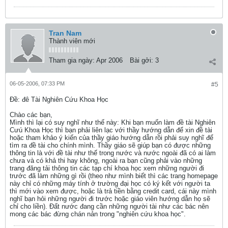
Tran Nam
Thành viên mới
Tham gia ngày:
Apr 2006
Bài gởi:
3
06-05-2006, 07:33 PM
#5
Ðề: đê Tài Nghiên Cứu Khoa Học
Chào các bạn,
Mình thì lại có suy nghĩ như thế này: Khi bạn muốn làm đề tài Nghiên
Cưú Khoa Học thì bạn phải liên lạc với thầy hướng dẫn để xin đề tài
hoặc tham khảo ý kiến của thầy giáo hướng dẫn rồi phải suy nghĩ để
tìm ra đề tài cho chính mình. Thầy giáo sẽ giúp bạn có được những
thông tin là với đề tài như thế trong nước và nước ngoài đã có ai làm
chưa và có khả thi hay không, ngoài ra bạn cũng phải vào những
trang đăng tải thông tin các tạp chí khoa học xem những người đi
trước đã làm những gì rồi (theo như mình biết thì các trang homepage
này chỉ có những máy tính ở trường đại học có ký kết với người ta
thì mới vào xem được, hoặc là trả tiền bằng credit card, cái này mình
nghĩ bạn hỏi những người đi trước hoặc giáo viên hướng dẫn họ sẽ
chỉ cho liền). Đất nước đang cần những người tài như các bác nên
mong các bác đừng chán nản trong "nghiên cứu khoa học".