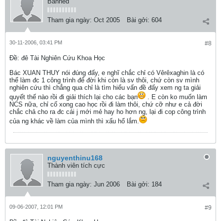
Banned
Tham gia ngày:
Oct 2005
Bài gởi:
604
30-11-2006, 03:41 PM
#8
Ðề: đê Tài Nghiên Cứu Khoa Học
Bác XUAN THUY nói đúng đấy, e nghĩ chắc chỉ có Vêrêxaghin là có
thể làm đc 1 công trình để đời khi còn là sv thôi, chứ còn sv mình
nghiên cứu thì chẳng qua chỉ là tìm hiểu vấn đề đấy xem ng ta giải
quyết thế nào rồi đi giải thích lại cho các bạn
. E còn ko muốn làm
NCS nữa, chỉ cố xong cao học rồi đi làm thôi, chứ cỡ như e cả đời
chắc chả cho ra đc cái j mới mẻ hay ho hơn ng, lại đi cop công trình
của ng khác về làm của mình thì xấu hổ lắm.
nguyenthinu168
Thành viên tích cực
Tham gia ngày:
Jun 2006
Bài gởi:
184
09-06-2007, 12:01 PM
#9