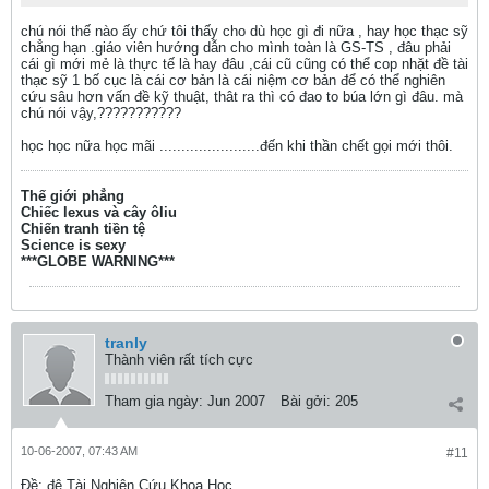
chú nói thế nào ấy chứ tôi thấy cho dù học gì đi nữa , hay học thạc sỹ
chẳng hạn .giáo viên hướng dẫn cho mình toàn là GS-TS , đâu phải
cái gì mới mẻ là thực tế là hay đâu ,cái cũ cũng có thể cop nhặt đề tài
thạc sỹ 1 bố cục là cái cơ bản là cái niệm cơ bản để có thể nghiên
cứu sâu hơn vấn đề kỹ thuật, thât ra thì có đao to búa lớn gì đâu. mà
chú nói vậy,???????????
học học nữa học mãi .......................đến khi thần chết gọi mới thôi.
Thế giới phẳng
Chiếc lexus và cây ôliu
Chiến tranh tiền tệ
Science is sexy
***GLOBE WARNING***
tranly
Thành viên rất tích cực
Tham gia ngày:
Jun 2007
Bài gởi:
205
10-06-2007, 07:43 AM
#11
Ðề: đê Tài Nghiên Cứu Khoa Học