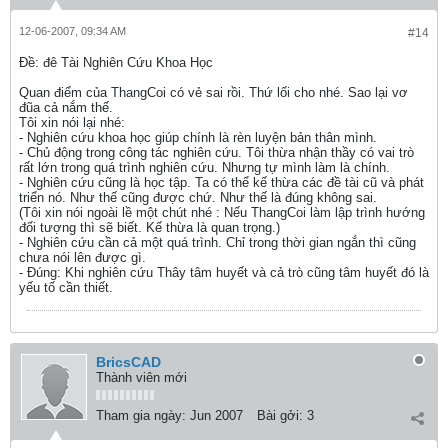
12-06-2007, 09:34 AM
#14
Ðề: đê Tài Nghiên Cứu Khoa Học
Quan điểm của ThangCoi có vẻ sai rồi. Thứ lối cho nhé. Sao lại vơ
đũa cả nắm thế.
Tôi xin nói lại nhé:
- Nghiên cứu khoa học giúp chính là rèn luyện bản thân mình.
- Chủ động trong công tác nghiên cứu. Tôi thừa nhận thầy có vai trò
rất lớn trong quá trình nghiên cứu. Nhưng tự mình làm là chính.
- Nghiên cứu cũng là học tập. Ta có thể kế thừa các đề tài cũ và phát
triển nó. Như thế cũng được chứ. Như thế là đúng không sai.
(Tôi xin nói ngoài lề một chút nhé : Nếu ThangCoi làm lập trình hướng
đối tượng thì sẽ biết. Kế thừa là quan trọng.)
- Nghiên cứu cần cả một quá trình. Chỉ trong thời gian ngắn thì cũng
chưa nói lên được gì.
- Đúng: Khi nghiên cứu Thây tâm huyết và cả trò cũng tâm huyết đó là
yếu tố cần thiết.
BricsCAD
Thành viên mới
Tham gia ngày:
Jun 2007
Bài gởi:
3