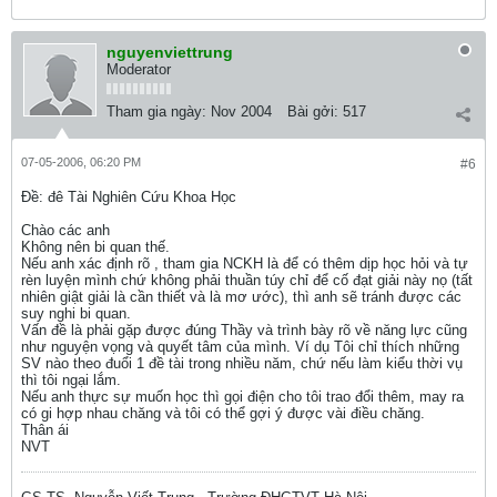
nguyenviettrung
Moderator
Tham gia ngày:
Nov 2004
Bài gởi:
517
07-05-2006, 06:20 PM
#6
Ðề: đê Tài Nghiên Cứu Khoa Học
Chào các anh
Không nên bi quan thế.
Nếu anh xác định rõ , tham gia NCKH là để có thêm dịp học hỏi và tự
rèn luyện mình chứ không phải thuần túy chỉ để cố đạt giải này nọ (tất
nhiên giật giải là cần thiết và là mơ ước), thì anh sẽ tránh được các
suy nghi bi quan.
Vấn đề là phải gặp được đúng Thầy và trình bày rõ về năng lực cũng
như nguyện vọng và quyết tâm của mình. Ví dụ Tôi chỉ thích những
SV nào theo đuổi 1 đề tài trong nhiều năm, chứ nếu làm kiểu thời vụ
thì tôi ngại lắm.
Nếu anh thực sự muốn học thì gọi điện cho tôi trao đổi thêm, may ra
có gi hợp nhau chăng và tôi có thể gợi ý được vài điều chăng.
Thân ái
NVT