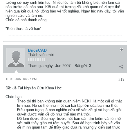
tưởng cứ nảy sinh liên tục. Nhiều lúc làm tôi không biết nên làm cái
nào trước cái nào sau. Kết quả thì tương đối khả quan nó được thể
hiện qua kết quả hội đồng bảo vệ tốt nghiệp. Ngay lúc này đây, tôi vẫn
nghiên cứu và làm nó.
Chúc cả nhà thành công.
"Kiến thức là vô hạn"
BricsCAD
Thành viên mới
Tham gia ngày:
Jun 2007
Bài gởi:
3
11-06-2007, 04:27 PM
#13
Ðề: đê Tài Nghiên Cứu Khoa Học
Chào bạn!
Theo tôi thì bạn không nên quan niệm NCKH là một cái gì thật
lớn nao. Nó có thể như một cái bài tập lớn của bạn mà thôi.
Điều quan trọng là bạn nghiên cứu về vấn đề gì và bạn đã giải
quyết được vấn đề đó như thế nào mà thôi.
Để làm được điều này, trước hết bạn cần tìm kiếm và liên hệ
với một thầy giáo có tâm huyết. Sau đó bạn trình bày về vấn
đề mình quan tâm để thầy giáo đưa ra những ý kiến sát thực