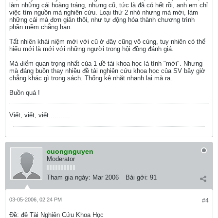
làm những cái hoàng tráng, nhưng cũ, tức là đã có hết rồi, anh em chỉ
việc tìm nguồn mà nghiên cứu. Loại thứ 2 nhỏ nhưng mà mới, làm
những cái mà đơn giản thôi, như tự động hóa thành chương trình
phần mềm chẳng hạn.
Tất nhiên khái niệm mới với cũ ở đây cũng vô cùng, tuy nhiên có thể
hiểu mới là mới với những người trong hội đồng đánh giá.
Mà điểm quan trọng nhất của 1 đề tài khoa học là tính "mới". Nhưng
mà đáng buồn thay nhiều đề tài nghiên cứu khoa học của SV bây giờ
chẳng khác gì trong sách. Thống kê nhặt nhạnh lại mà ra.
Buồn quá !
Viết, viết, viết...........
cuongnguyen
Moderator
Tham gia ngày:
Mar 2006
Bài gởi:
91
03-05-2006, 02:24 PM
#4
Ðề: đê Tài Nghiên Cứu Khoa Học