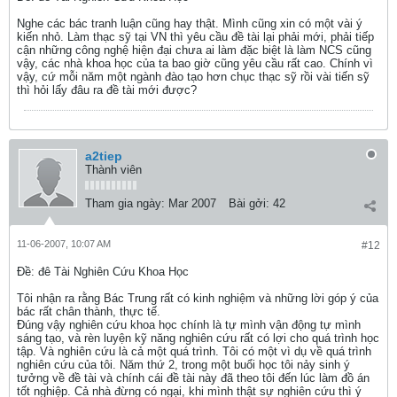
Nghe các bác tranh luận cũng hay thật. Mình cũng xin có một vài ý
kiến nhỏ. Làm thạc sỹ tại VN thì yêu cầu đề tài lại phải mới, phải tiếp
cận những công nghệ hiện đại chưa ai làm đặc biệt là làm NCS cũng
vậy, các nhà khoa học của ta bao giờ cũng yêu cầu rất cao. Chính vì
vậy, cứ mỗi năm một ngành đào tạo hơn chục thạc sỹ rồi vài tiến sỹ
thì hỏi lấy đâu ra đề tài mới được?
a2tiep
Thành viên
Tham gia ngày:
Mar 2007
Bài gởi:
42
11-06-2007, 10:07 AM
#12
Ðề: đê Tài Nghiên Cứu Khoa Học
Tôi nhận ra rằng Bác Trung rất có kinh nghiệm và những lời góp ý của
bác rất chân thành, thực tế.
Đúng vậy nghiên cứu khoa học chính là tự mình vận động tự mình
sáng tạo, và rèn luyện kỹ năng nghiên cứu rất có lợi cho quá trình học
tập. Và nghiên cứu là cả một quá trình. Tôi có một vì dụ về quá trình
nghiên cứu của tôi. Năm thứ 2, trong một buổi học tôi nảy sinh ý
tưởng về đề tài và chính cái đề tài này đã theo tôi đến lúc làm đồ án
tốt nghiệp. Cả nhà đừng có ngại, khi mình thật sự nghiên cứu thì ý