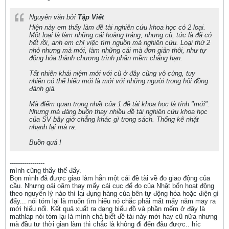
Nguyên văn bởi
Tập Viết
Hiện này em thấy làm đề tài nghiên cứu khoa học có 2 loại.
Một loại là làm những cái hoàng tráng, nhưng cũ, tức là đã có
hết rồi, anh em chỉ việc tìm nguồn mà nghiên cứu. Loại thứ 2
nhỏ nhưng mà mới, làm những cái mà đơn giản thôi, như tự
động hóa thành chương trình phần mềm chẳng hạn.
Tất nhiên khái niệm mới với cũ ở đây cũng vô cùng, tuy
nhiên có thể hiểu mới là mới với những người trong hội đồng
đánh giá.
Mà điểm quan trọng nhất của 1 đề tài khoa học là tính "mới".
Nhưng mà đáng buồn thay nhiều đề tài nghiên cứu khoa học
của SV bây giờ chẳng khác gì trong sách. Thống kê nhặt
nhạnh lại mà ra.
Buồn quá !
-----------------
mình cũng thấy thế đấy.
Bọn mình đã được giao làm hẳn một cái đề tài về đo giao động của
cầu. Nhưng oái oăm thay mấy cái cục để đo của Nhật bổn hoạt động
theo nguyên lý nào thì lại đụng hàng của bên tự động hóa hoặc điện gì
đấy... nói tóm lại là muốn tìm hiểu nó chắc phải mất mấy năm may ra
mới hiểu nổi. Kết quả xuất ra dạng biểu đồ và phần mếm ở đây là
mathlap nói tóm lại là mình chả biết đề tài này mới hay cũ nữa nhưng
mà đầu tư thời gian làm thì chắc là không đi đến đâu được.. híc