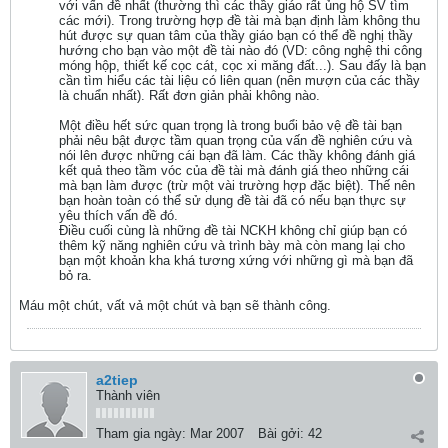
với vấn đề nhất (thường thì các thầy giáo rất ủng hộ SV tìm
các mới). Trong trường hợp đề tài mà bạn định làm không thu
hút được sự quan tâm của thầy giáo bạn có thể đề nghị thầy
hướng cho bạn vào một đề tài nào đó (VD: công nghệ thi công
móng hộp, thiết kế cọc cát, cọc xi măng đất...). Sau đấy là bạn
cần tìm hiểu các tài liệu có liên quan (nên mượn của các thầy
là chuẩn nhất). Rất đơn giản phải không nào.
Một điều hết sức quan trọng là trong buổi bảo vệ đề tài bạn
phải nêu bật được tầm quan trọng của vấn đề nghiên cứu và
nói lên được những cái bạn đã làm. Các thầy không đánh giá
kết quả theo tầm vóc của đề tài mà đánh giá theo những cái
mà bạn làm được (trừ một vài trường hợp đặc biệt). Thế nên
bạn hoàn toàn có thể sử dụng đề tài đã có nếu bạn thực sự
yêu thích vấn đề đó.
Điều cuối cùng là những đề tài NCKH không chỉ giúp bạn có
thêm kỹ năng nghiên cứu và trình bày mà còn mang lại cho
bạn một khoản kha khá tương xứng với những gì mà bạn đã
bỏ ra.
Máu một chút, vất vả một chút và bạn sẽ thành công.
a2tiep
Thành viên
Tham gia ngày:
Mar 2007
Bài gởi:
42