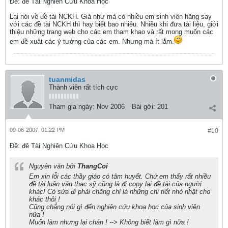
Ðề: đê Tài Nghiên Cứu Khoa Học
Lại nói về đề tài NCKH. Giá như mà có nhiều em sinh viên hăng say
với các đề tài NCKH thì hay biết bao nhiêu. Nhiều khi đưa tài liệu, giới
thiệu những trang web cho các em tham khao và rất mong muốn các
em đề xuât các ý tưởng của các em. Nhưng mà ít lắm.
tuanmidas
Thành viên rất tích cực
Tham gia ngày:
Nov 2006
Bài gởi:
201
09-06-2007, 01:22 PM
#10
Ðề: đê Tài Nghiên Cứu Khoa Học
Nguyên văn bởi
ThangCoi
Em xin lỗi các thầy giáo có tâm huyết. Chứ em thấy rất nhiều
đề tài luận văn thạc sỹ cũng là đi copy lại đề tài của người
khác! Có sửa đi phải chăng chỉ là những chi tiết nhỏ nhặt cho
khác thôi !
Cũng chẳng nói gì đến nghiên cứu khoa học của sinh viên
nữa !
Muốn làm nhưng lại chán ! --> Không biết làm gì nữa !