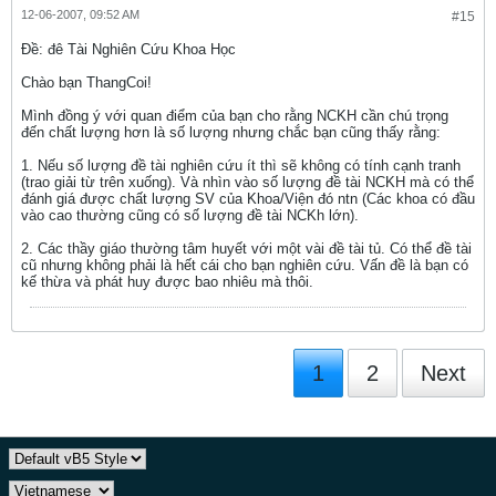
12-06-2007, 09:52 AM
#15
Ðề: đê Tài Nghiên Cứu Khoa Học
Chào bạn ThangCoi!
Mình đồng ý với quan điểm của bạn cho rằng NCKH cần chú trọng
đến chất lượng hơn là số lượng nhưng chắc bạn cũng thấy rằng:
1. Nếu số lượng đề tài nghiên cứu ít thì sẽ không có tính cạnh tranh
(trao giải từ trên xuống). Và nhìn vào số lượng đề tài NCKH mà có thể
đánh giá được chất lượng SV của Khoa/Viện đó ntn (Các khoa có đầu
vào cao thường cũng có số lượng đề tài NCKh lớn).
2. Các thầy giáo thường tâm huyết với một vài đề tài tủ. Có thể đề tài
cũ nhưng không phải là hết cái cho bạn nghiên cứu. Vấn đề là bạn có
kế thừa và phát huy được bao nhiêu mà thôi.
1
2
Next