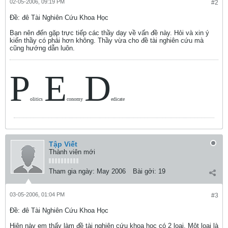
02-05-2006, 09:19 PM
#2
Ðề: đê Tài Nghiên Cứu Khoa Học
Bạn nên đến gặp trực tiếp các thầy dạy về vấn đề này. Hỏi và xin ý
kiến thầy có phải hơn không. Thầy vừa cho đề tài nghiên cứu mà
cũng hướng dẫn luôn.
P
E
D
olitics
conomy
edicate
Tập Viết
Thành viên mới
Tham gia ngày:
May 2006
Bài gởi:
19
03-05-2006, 01:04 PM
#3
Ðề: đê Tài Nghiên Cứu Khoa Học
Hiện này em thấy làm đề tài nghiên cứu khoa học có 2 loại. Một loại là