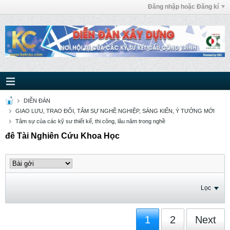
Đăng nhập hoặc Đăng kí
DIỄN ĐÀN
GIAO LƯU, TRAO ĐỔI, TÂM SỰ NGHỀ NGHIỆP, SÁNG KIẾN, Ý TƯỞNG MỚI
Tâm sự của các kỹ sư thiết kế, thi công, lâu năm trong nghề
đê Tài Nghiên Cứu Khoa Học
Lọc
1
2
Next