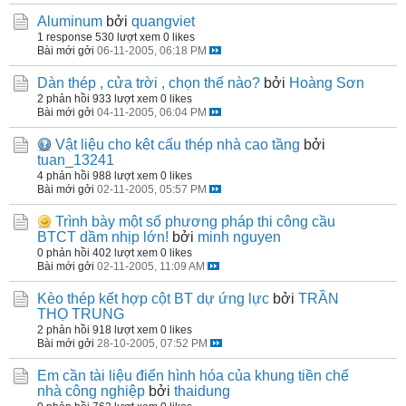
Aluminum
bởi
quangviet
1 response
530 lượt xem
0 likes
Bài mới gởi
06-11-2005, 06:18 PM
Dàn thép , cửa trời , chọn thế nào?
bởi
Hoàng Sơn
2 phản hồi
933 lượt xem
0 likes
Bài mới gởi
04-11-2005, 06:04 PM
Vật liệu cho kêt cấu thép nhà cao tầng
bởi
tuan_13241
4 phản hồi
988 lượt xem
0 likes
Bài mới gởi
02-11-2005, 05:57 PM
Trình bày một số phương pháp thi công cầu
BTCT dầm nhịp lớn!
bởi
minh nguyen
0 phản hồi
402 lượt xem
0 likes
Bài mới gởi
02-11-2005, 11:09 AM
Kèo thép kết hợp cột BT dự ứng lực
bởi
TRẦN
THỌ TRUNG
2 phản hồi
918 lượt xem
0 likes
Bài mới gởi
28-10-2005, 07:52 PM
Em cần tài liệu điển hình hóa của khung tiền chế
nhà công nghiệp
bởi
thaidung