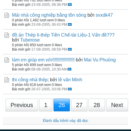
0 phản hồi
762 lượt xem
0 likes
Bài mới gởi
23-09-2005, 08:38 PM
Mái nhà công nghiệp bằng tôn sóng
bởi
svxdk47
0 phản hồi
1,482 lượt xem
0 likes
Bài mới gởi
23-09-2005, 06:43 PM
đồ án Thép Ii-thép Tiền Chế-tài Liệu-1 Vấn đề???
bởi
Tuberose
0 phản hồi
850 lượt xem
0 likes
Bài mới gởi
17-09-2005, 08:58 PM
làm ơn giúp em với!!!!!!!!!!!!!!!!!!!
bởi
Mai Vu Phuòng
5 phản hồi
899 lượt xem
0 likes
Bài mới gởi
08-08-2005, 10:30 AM
thi công nhà thép;
bởi
lê văn Minh
0 phản hồi
818 lượt xem
0 likes
Bài mới gởi
26-07-2005, 03:06 PM
Previous
1
26
27
28
Next
Đánh dấu kênh này đã đọc