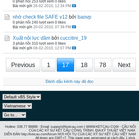
0 phản hồi
253 lượt xem
0 likes
Bài mới gởi
26-02-2010, 12:34 PM
nhờ check file SAFE v12
bởi
baovp
0 phản hồi
240 lượt xem
0 likes
Bài mới gởi
20-02-2010, 07:39 PM
Xuất nội lực dầm
bởi
cuccitini_19
3 phản hồi
310 lượt xem
0 likes
Bài mới gởi
08-02-2010, 12:07 PM
Previous
1
17
18
78
Next
Đánh dấu kênh này đã đọc
Hotline: 038.77 88888 - Email: support@ketcau.com | WWW.KETCAU.COM - CẦU NỐI
CỦA CÁC KỸ SƯ KẾT CẤU CÔNG TRÌNH, ĐỊA KỸ THUẬT VIỆT NAM.
DIỄN ĐÀN http://ketcau.com/forum NƠI HỘI TỤ CỦA CÁC KỸ SƯ KẾT CÂU VIỆT NAM
All times are GMT+7. This page was generated at cách đây 1 phút.