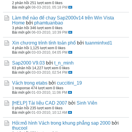
2 phản hồi
251 lượt xem
0 likes
Bài mới gởi
08-03-2010, 05:18 PM
Làm thế nào để chạy Sap2000v14 trên Win Vista
Home
bởi
phamtuanbao
3 phản hồi
346 lượt xem
0 likes
Bài mới gởi
06-03-2010, 10:39 PM
Xin chương trình tính toán phổ
bởi
tuanminhxd1
4 phản hồi
1,125 lượt xem
0 likes
Bài mới gởi
03-03-2010, 04:05 PM
Sap2000 V9.03
bởi
t_n_minh
63 phản hồi
14,227 lượt xem
0 likes
Bài mới gởi
03-03-2010, 02:54 PM
Vách trong etabs
bởi
cuccitini_19
1 response
474 lượt xem
0 likes
Bài mới gởi
01-03-2010, 11:06 PM
[HELP] Tài liệu CAD 2007
bởi
Sinh Viên
0 phản hồi
235 lượt xem
0 likes
Bài mới gởi
01-03-2010, 10:12 AM
Hỏi:mô hình Vách trong khung phẳng sap 2000
bởi
thucool