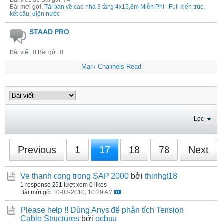
Bài viết: 35 Bài gởi: 74
Bài mới gởi:
Tải bản vẽ cad nhà 3 tầng 4x15,8m Miễn Phí - Full kiến trúc,
kết cấu, điện nước
STAAD PRO
Bài viết: 0 Bài gởi: 0
Mark Channels Read
Lọc
Previous
1
17
18
78
Next
Ve thanh cong trong SAP 2000
bởi
thinhgt18
1 response
251 lượt xem
0 likes
Bài mới gởi
10-03-2010, 10:29 AM
Please help !! Dùng Anys để phân tích Tension
Cable Structures
bởi
ocbuu