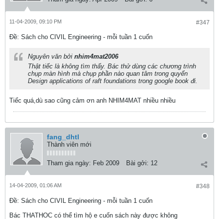
11-04-2009, 09:10 PM
#347
Ðề: Sách cho CIVIL Engineering - mỗi tuần 1 cuốn
Nguyên văn bởi
nhim4mat2006
Thật tiếc là không tìm thấy. Bác thử dùng các chương trình
chụp màn hình mà chụp phần nào quan tâm trong quyển
Design applications of raft foundations trong google book đi.
Tiếc quá,dù sao cũng cảm ơn anh NHIM4MAT nhiều nhiều
fang_dhtl
Thành viên mới
Tham gia ngày:
Feb 2009
Bài gởi:
12
14-04-2009, 01:06 AM
#348
Ðề: Sách cho CIVIL Engineering - mỗi tuần 1 cuốn
Bác THATHOC có thể tìm hộ e cuốn sách này được không