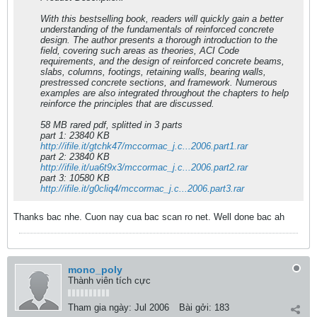
With this bestselling book, readers will quickly gain a better
understanding of the fundamentals of reinforced concrete
design. The author presents a thorough introduction to the
field, covering such areas as theories, ACI Code
requirements, and the design of reinforced concrete beams,
slabs, columns, footings, retaining walls, bearing walls,
prestressed concrete sections, and framework. Numerous
examples are also integrated throughout the chapters to help
reinforce the principles that are discussed.
58 MB rared pdf, splitted in 3 parts
part 1: 23840 KB
http://ifile.it/gtchk47/mccormac_j.c...2006.part1.rar
part 2: 23840 KB
http://ifile.it/ua6t9x3/mccormac_j.c...2006.part2.rar
part 3: 10580 KB
http://ifile.it/g0cliq4/mccormac_j.c...2006.part3.rar
Thanks bac nhe. Cuon nay cua bac scan ro net. Well done bac ah
mono_poly
Thành viên tích cực
Tham gia ngày:
Jul 2006
Bài gởi:
183