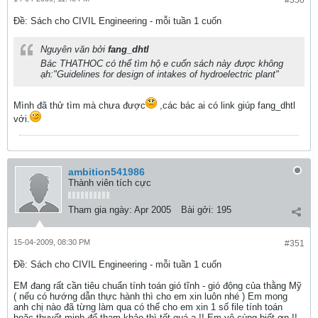
#350
Ðề: Sách cho CIVIL Engineering - mỗi tuần 1 cuốn
Nguyên văn bởi
fang_dhtl
Bác THATHOC có thể tìm hộ e cuốn sách này được không
ạh:"Guidelines for design of intakes of hydroelectric plant"
Mình đã thử tìm mà chưa được
,các bác ai có link giúp fang_dhtl
với.
ambition541986
Thành viên tích cực
Tham gia ngày:
Apr 2005
Bài gởi:
195
15-04-2009, 08:30 PM
#351
Ðề: Sách cho CIVIL Engineering - mỗi tuần 1 cuốn
EM đang rất cần tiêu chuẩn tính toán gió tĩnh - gió động của thằng Mỹ
( nếu có hướng dẫn thực hành thì cho em xin luôn nhé ) Em mong
anh chị nào đã từng làm qua có thể cho em xin 1 số file tính toán
hoặc thuyết minh để tham khảo thì tốt quá ạ !! Em vô cùng biết ơn !!