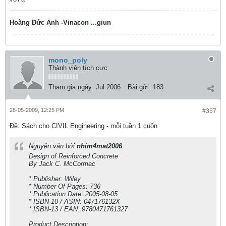
Hoàng Đức Anh -Vinacon ...giun
mono_poly
Thành viên tích cực
Tham gia ngày:
Jul 2006
Bài gởi:
183
28-05-2009, 12:25 PM
#357
Ðề: Sách cho CIVIL Engineering - mỗi tuần 1 cuốn
Nguyên văn bởi
nhim4mat2006
Design of Reinforced Concrete
By Jack C. McCormac
* Publisher: Wiley
* Number Of Pages: 736
* Publication Date: 2005-08-05
* ISBN-10 / ASIN: 047176132X
* ISBN-13 / EAN: 9780471761327
Product Description: