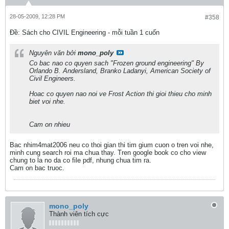
28-05-2009, 12:28 PM
#358
Ðề: Sách cho CIVIL Engineering - mỗi tuần 1 cuốn
Nguyên văn bởi
mono_poly
Co bac nao co quyen sach "Frozen ground engineering" By
Orlando B. Andersland, Branko Ladanyi, American Society of
Civil Engineers.
Hoac co quyen nao noi ve Frost Action thi gioi thieu cho minh
biet voi nhe.
Cam on nhieu
Bac nhim4mat2006 neu co thoi gian thi tim gium cuon o tren voi nhe,
minh cung search roi ma chua thay. Tren google book co cho view
chung to la no da co file pdf, nhung chua tim ra.
Cam on bac truoc.
mono_poly
Thành viên tích cực