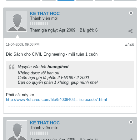
KE THAT HOC
Thành viên mới
Tham gia ngày:
Apr 2009
Bài gởi:
6
11-04-2009, 09:08 PM
#346
Ðề: Sách cho CIVIL Engineering - mỗi tuần 1 cuốn
Nguyên văn bởi
huongthxd
Không dược rồi bạn ơi!
Cuốn bạn gửi là phần 2,EN1997-2:2000;
Bạn có quyển phần 1 không, giúp mình nhé!
Phải cái này ko
http://www.4shared.com/file/54009403...Eurocode7.html
KE THAT HOC
Thành viên mới
Tham gia ngày:
Apr 2009
Bài gởi:
6