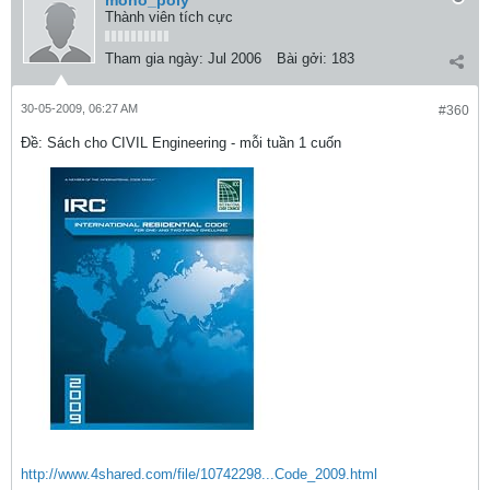
mono_poly
Thành viên tích cực
Tham gia ngày:
Jul 2006
Bài gởi:
183
30-05-2009, 06:27 AM
#360
Ðề: Sách cho CIVIL Engineering - mỗi tuần 1 cuốn
http://www.4shared.com/file/10742298...Code_2009.html