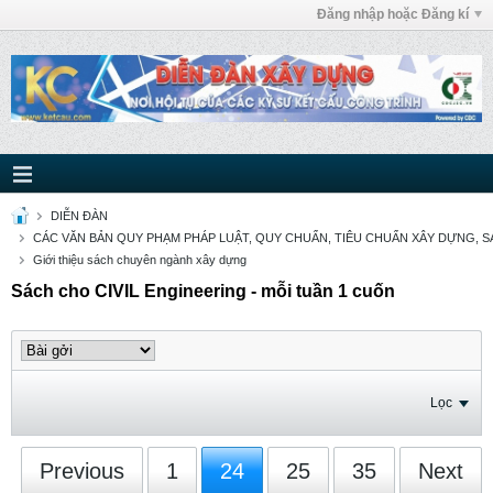
Đăng nhập hoặc Đăng kí
DIỄN ĐÀN
CÁC VĂN BẢN QUY PHẠM PHÁP LUẬT, QUY CHUẨN, TIÊU CHUẨN XÂY DỰNG, SÁ
Giới thiệu sách chuyên ngành xây dựng
Sách cho CIVIL Engineering - mỗi tuần 1 cuốn
Lọc
Previous
1
24
25
35
Next