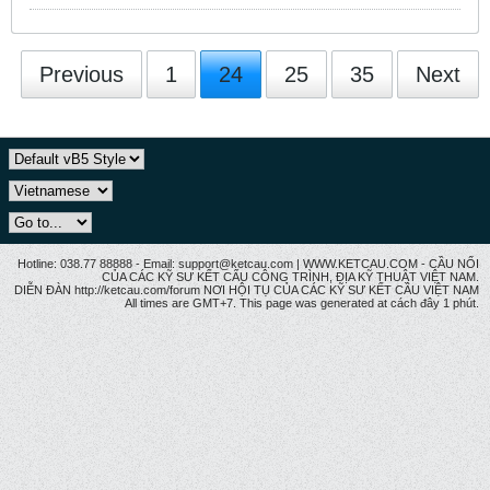
Previous
1
24
25
35
Next
Hotline: 038.77 88888 - Email: support@ketcau.com | WWW.KETCAU.COM - CẦU NỐI
CỦA CÁC KỸ SƯ KẾT CẤU CÔNG TRÌNH, ĐỊA KỸ THUẬT VIỆT NAM.
DIỄN ĐÀN http://ketcau.com/forum NƠI HỘI TỤ CỦA CÁC KỸ SƯ KẾT CÂU VIỆT NAM
All times are GMT+7. This page was generated at cách đây 1 phút.