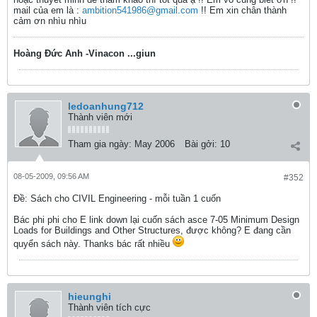
mail của em là :
ambition541986@gmail.com
!! Em xin chân thành
cảm ơn nhìu nhìu
Hoàng Đức Anh -Vinacon ...giun
ledoanhung712
Thành viên mới
Tham gia ngày:
May 2006
Bài gởi:
10
08-05-2009, 09:56 AM
#352
Ðề: Sách cho CIVIL Engineering - mỗi tuần 1 cuốn
Bác phi phi cho E link down lại cuốn sách asce 7-05 Minimum Design
Loads for Buildings and Other Structures, được không? E đang cần
quyển sách này. Thanks bác rất nhiều
hieunghi
Thành viên tích cực