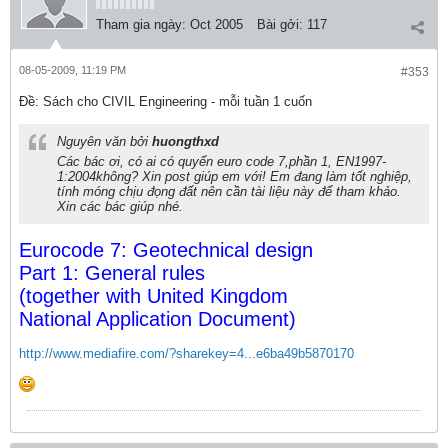
Tham gia ngày:
Oct 2005
Bài gởi:
117
08-05-2009, 11:19 PM
#353
Ðề: Sách cho CIVIL Engineering - mỗi tuần 1 cuốn
Nguyên văn bởi
huongthxd
Các bác ơi, có ai có quyển euro code 7,phần 1, EN1997-
1:2004không? Xin post giúp em với! Em đang làm tốt nghiệp,
tính móng chịu đọng đất nên cần tài liệu này để tham khảo.
Xin các bác giúp nhé.
Eurocode 7: Geotechnical design
Part 1: General rules
(together with United Kingdom
National Application Document)
http://www.mediafire.com/?sharekey=4...e6ba49b5870170