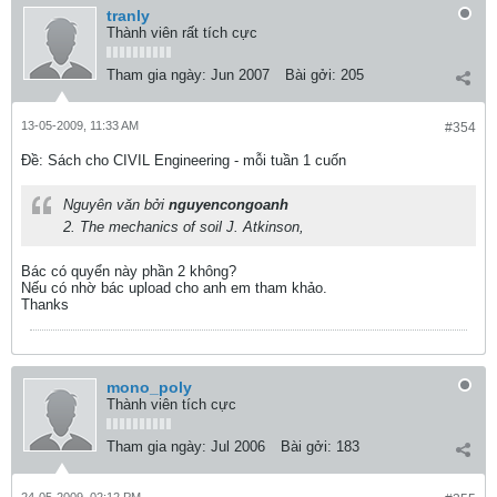
tranly
Thành viên rất tích cực
Tham gia ngày:
Jun 2007
Bài gởi:
205
13-05-2009, 11:33 AM
#354
Ðề: Sách cho CIVIL Engineering - mỗi tuần 1 cuốn
Nguyên văn bởi
nguyencongoanh
2. The mechanics of soil J. Atkinson,
Bác có quyển này phần 2 không?
Nếu có nhờ bác upload cho anh em tham khảo.
Thanks
mono_poly
Thành viên tích cực
Tham gia ngày:
Jul 2006
Bài gởi:
183