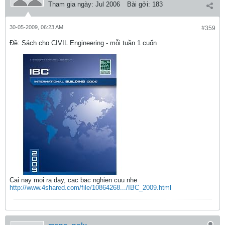
Tham gia ngày:
Jul 2006
Bài gởi:
183
30-05-2009, 06:23 AM
#359
Ðề: Sách cho CIVIL Engineering - mỗi tuần 1 cuốn
Cai nay moi ra day, cac bac nghien cuu nhe
http://www.4shared.com/file/10864268.../IBC_2009.html