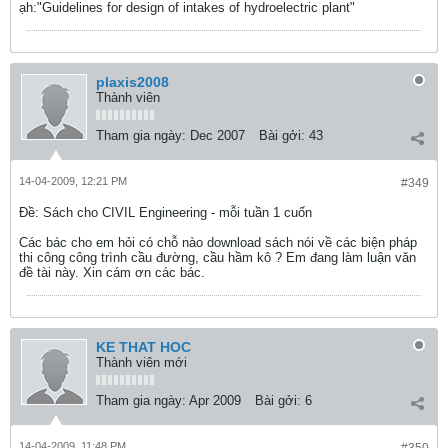
ạh:"Guidelines for design of intakes of hydroelectric plant"
plaxis2008
Thành viên
Tham gia ngày:
Dec 2007
Bài gởi:
43
14-04-2009, 12:21 PM
#349
Ðề: Sách cho CIVIL Engineering - mỗi tuần 1 cuốn
Các bác cho em hỏi có chỗ nào download sách nói về các biện pháp
thi công công trình cầu đường, cầu hầm kô ? Em đang làm luận văn
đề tài này. Xin cám ơn các bác.
KE THAT HOC
Thành viên mới
Tham gia ngày:
Apr 2009
Bài gởi:
6
14-04-2009, 11:48 PM