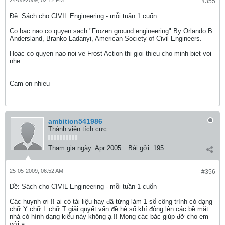
24-05-2009, 02:12 PM
#355
Ðề: Sách cho CIVIL Engineering - mỗi tuần 1 cuốn
Co bac nao co quyen sach "Frozen ground engineering" By Orlando B.
Andersland, Branko Ladanyi, American Society of Civil Engineers.
Hoac co quyen nao noi ve Frost Action thi gioi thieu cho minh biet voi
nhe.
Cam on nhieu
ambition541986
Thành viên tích cực
Tham gia ngày:
Apr 2005
Bài gởi:
195
25-05-2009, 06:52 AM
#356
Ðề: Sách cho CIVIL Engineering - mỗi tuần 1 cuốn
Các huynh ơi !! ai có tài liệu hay đã từng làm 1 số công trình có dạng
chữ Y chữ L chữ T giải quyết vấn đề hệ số khí động lên các bề mặt
nhà có hình dạng kiểu này không ạ !! Mong các bác giúp đỡ cho em
với ạ