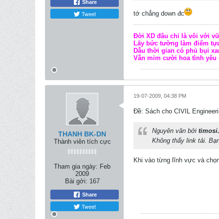
Share
Tweet
tớ chẳng down đc
Đời XD đâu chỉ là vôi với v
Lấy bức tường làm điểm tựa
Dẫu thời gian có phủ bụi xa
Vẫn mỉm cười hoa tình yêu 
19-07-2009, 04:38 PM
Ðề: Sách cho CIVIL Engineeri
Nguyên văn bởi
timosi
THANH BK-DN
Không thấy link tải. Bạ
Thành viên tích cực
Khi vào từng lĩnh vực và chọn
Tham gia ngày:
Feb
2009
Bài gởi:
167
Share
Tweet