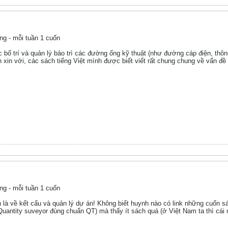
ng - mỗi tuần 1 cuốn
ệc bố trí và quản lý bảo trì các đường ống kỹ thuật (như đường cáp điện, thông 
xin với, các sách tiếng Việt mình được biết viết rất chung chung về vấn đề 
ng - mỗi tuần 1 cuốn
 là về kết cấu và quản lý dự án! Không biết huynh nào có link những cuốn s
Quantity suveyor đúng chuẩn QT) mà thấy ít sách quá (ở Việt Nam ta thì cá