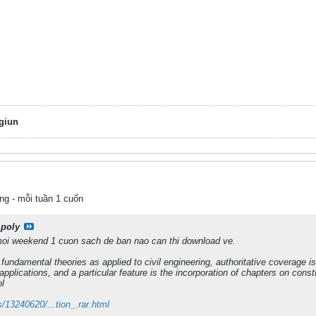
giun
ng - mỗi tuần 1 cuốn
poly
oi weekend 1 cuon sach de ban nao can thi download ve.
fundamental theories as applied to civil engineering, authoritative coverage is
applications, and a particular feature is the incorporation of chapters on const
l
es/13240620/...tion_.rar.html