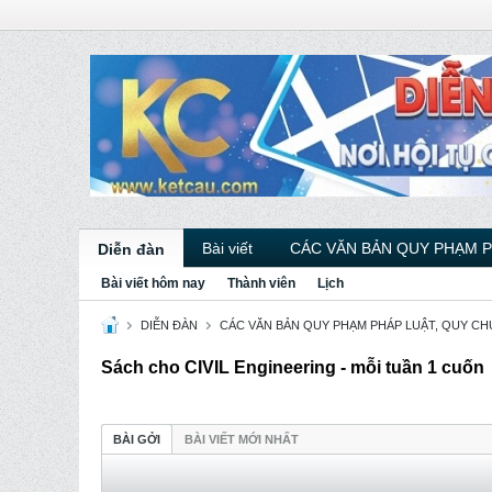
Bài viết
CÁC VĂN BẢN QUY PHẠM 
Diễn đàn
Bài viết hôm nay
Thành viên
Lịch
DIỄN ĐÀN
CÁC VĂN BẢN QUY PHẠM PHÁP LUẬT, QUY CHU
Sách cho CIVIL Engineering - mỗi tuần 1 cuốn
BÀI GỞI
BÀI VIẾT MỚI NHẤT