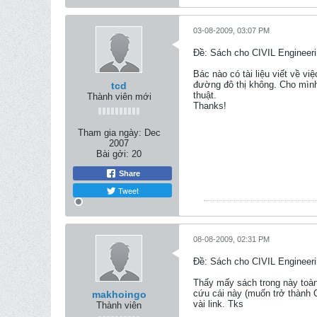
03-08-2009, 03:07 PM
Ðề: Sách cho CIVIL Engineeri
Bác nào có tài liệu viết về vi
đường đô thị không. Cho mình 
tcd
thuật.
Thành viên mới
Thanks!
Tham gia ngày:
Dec
2007
Bài gởi:
20
Share
Tweet
08-08-2009, 02:31 PM
Ðề: Sách cho CIVIL Engineeri
Thấy mấy sách trong này toàn
cứu cái này (muốn trở thành 
makhoingo
vài link. Tks
Thành viên