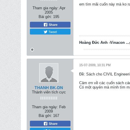
em tìm mãi cuốn này mà ko ra
Tham gia ngày:
Apr
2005
Bài gởi:
195
Share
Tweet
Hoàng Đức Anh -Vinacon ...
15-07-2009, 10:31 PM
Ðề: Sách cho CIVIL Engineeri
Cảm ơn về các cuốn sách các
Có một quyẻn mà mình tìm mã
THANH BK-DN
Thành viên tích cực
Tham gia ngày:
Feb
2009
Bài gởi:
167
Share