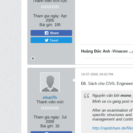
Thành viên tích cực
Tham gia ngày:
Apr
2005
Bài gởi:
195
Share
Tweet
Hoàng Đức Anh -Vinacon ...
19-07-2009, 04:02 PM
Ðề: Sách cho CIVIL Engineeri
Nguyên văn bởi
mono_
nhat7h
Minh se co gang post m
Thành viên mới
After an examination of 
specific structures and 
Tham gia ngày:
Jul
management and contro
2009
Bài gởi:
16
http://rapidshare.de/fil