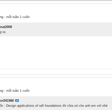
ng - mỗi tuần 1 cuốn
mat2006
g ra.
ng - mỗi tuần 1 cuốn
on541986
uốn : Design applications of raft foundations thì chia sẻ cho anh em với nhé