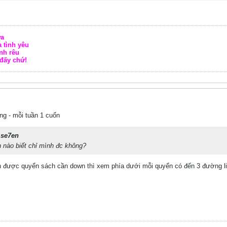
ữa
 tình yêu
nh rêu
đấy chứ!
ng - mỗi tuần 1 cuốn
.se7en
n nào biết chỉ mình đc không?
 được quyển sách cần down thì xem phía dưới mỗi quyển có đến 3 đường link 