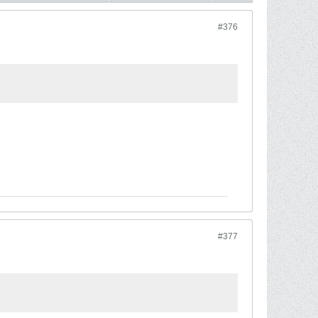
#376
#377