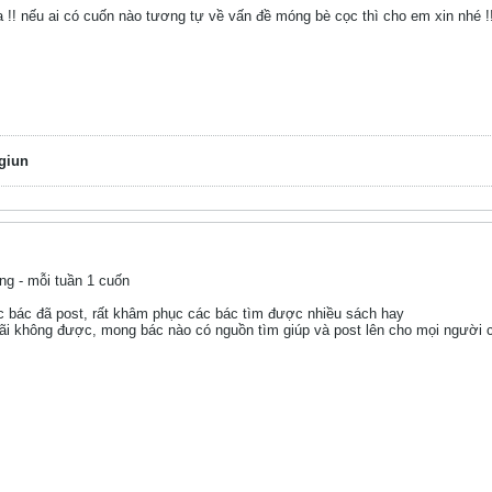
 !! nếu ai có cuốn nào tương tự về vấn đề móng bè cọc thì cho em xin nhé 
giun
ng - mỗi tuần 1 cuốn
 bác đã post, rất khâm phục các bác tìm được nhiều sách hay
i không được, mong bác nào có nguồn tìm giúp và post lên cho mọi người 