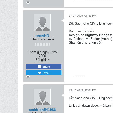
17-07-2009, 08:41 PM
Ðề: Sách cho CIVIL Engineeri
Bác nào có cuốn:
Design of Highway Bridges
:
romeHN
by Richard M. Barker (Author)
Thành viên mới
Shar lên cho E xin với
Tham gia ngày:
Nov
2006
Bài gởi:
4
Share
Tweet
19-07-2009, 12:06 PM
Ðề: Sách cho CIVIL Engineeri
Link vẫn down được mà bạn !!
ambition541986