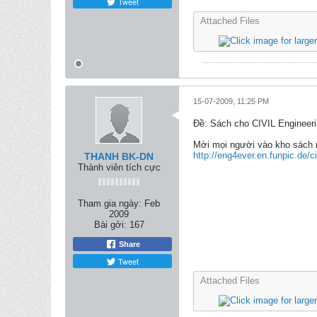
Tweet
Attached Files
15-07-2009, 11:25 PM
Ðề: Sách cho CIVIL Engineeri
Mời mọi người vào kho sách n
http://eng4ever.en.funpic.de/ci
THANH BK-DN
Thành viên tích cực
Tham gia ngày:
Feb
2009
Bài gởi:
167
Share
Tweet
Attached Files