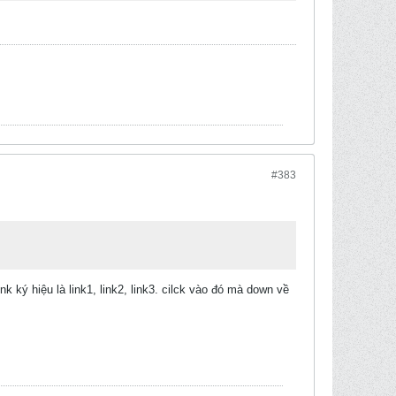
#383
ký hiệu là link1, link2, link3. cilck vào đó mà down về