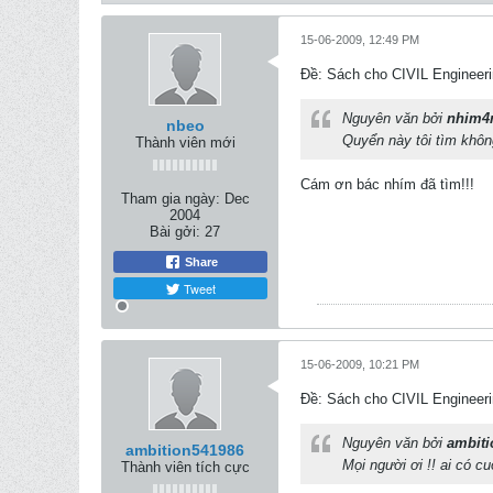
15-06-2009, 12:49 PM
Ðề: Sách cho CIVIL Engineeri
Nguyên văn bởi
nhim4
nbeo
Quyển này tôi tìm khôn
Thành viên mới
Cám ơn bác nhím đã tìm!!!
Tham gia ngày:
Dec
2004
Bài gởi:
27
Share
Tweet
15-06-2009, 10:21 PM
Ðề: Sách cho CIVIL Engineeri
Nguyên văn bởi
ambiti
ambition541986
Mọi người ơi !! ai có c
Thành viên tích cực