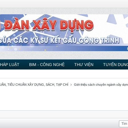
PHÁP LUẬT
BIM - CÔNG NGHỆ
THƯ VIỆN
TUYỂN DỤNG
ẨN, TIÊU CHUẨN XÂY DỰNG, SÁCH, TẠP CHÍ
Giới thiệu sách chuyên ngành xây dựn