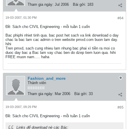
Tham gia ngày:
Jul 2006
Bài gởi:
183
19-03-2007, 01:30 PM
#64
Ðề: Sách cho CIVIL Engineering - mỗi tuần 1 cuốn
Bac phiphi nhiet tinh qua. bac post het sach va link dơwnload o day
chac la bac lam cac admin o tren website pmxd.com buon lam day.
hihi
Tren pmxd, sach cung nhieu lam nhung bac phai xì tiền ra moi co
duoc day bac ạ Bac lam vay chac ben do dzep tiem luon qua. hihi
FREE muon nam..... haha
Fashion_and_more
Thành viên
Tham gia ngày:
Mar 2006
Bài gởi:
33
19-03-2007, 09:29 PM
#65
Ðề: Sách cho CIVIL Engineering - mỗi tuần 1 cuốn
Links để download nè các Bác: