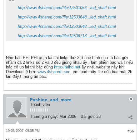
http://www.4shared.com/file/12501056...led_shaft.html
http://www.4shared.com/file/12503648...led_shaft.html
http://www.4shared.com/file/12503648...led_shaft.html
http://www.4shared.com/file/12506718...led_shaft.html
Nhờ bác PHI PHI xem lai cái links thứ 3 tí nhé hình như là bác gửi
nhầm cả 2 links số 2 và 3 đều giống nhau ấy ! làm phiền bác wá ! nếu
bác có up lại thì bác dùng
http://mihd.net
ấy nhé. website này khi
Download lệ hơn
www.4shared.com
. em load mấy file của bác mất 2h
lận đấy.! mong tin bác.
Fashion_and_more
Thành viên
Tham gia ngày:
Mar 2006
Bài gởi:
33
19-03-2007, 09:35 PM
#66