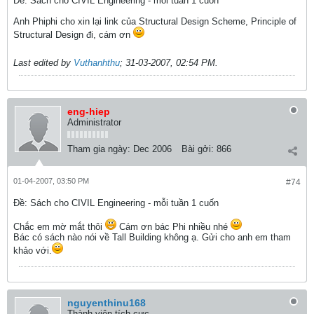
Ðề: Sách cho CIVIL Engineering - mỗi tuần 1 cuốn
Anh Phiphi cho xin lại link của Structural Design Scheme, Principle of
Structural Design đi, cám ơn
Last edited by
Vuthanhthu
;
31-03-2007, 02:54 PM
.
eng-hiep
Administrator
Tham gia ngày:
Dec 2006
Bài gởi:
866
01-04-2007, 03:50 PM
#74
Ðề: Sách cho CIVIL Engineering - mỗi tuần 1 cuốn
Chắc em mờ mắt thôi
Cám ơn bác Phi nhiều nhé
Bác có sách nào nói về Tall Building không ạ. Gửi cho anh em tham
khảo với.
nguyenthinu168
Thành viên tích cực