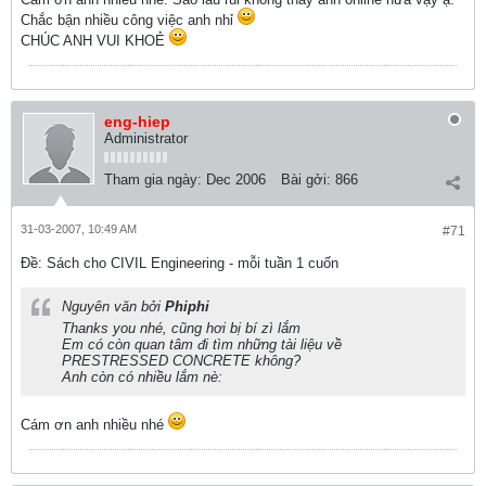
Chắc bận nhiều công việc anh nhỉ
CHÚC ANH VUI KHOẺ
eng-hiep
Administrator
Tham gia ngày:
Dec 2006
Bài gởi:
866
31-03-2007, 10:49 AM
#71
Ðề: Sách cho CIVIL Engineering - mỗi tuần 1 cuốn
Nguyên văn bởi
Phiphi
Thanks you nhé, cũng hơi bị bí zì lắm
Em có còn quan tâm đi tìm những tài liệu về
PRESTRESSED CONCRETE không?
Anh còn có nhiều lắm nè:
Cám ơn anh nhiều nhé