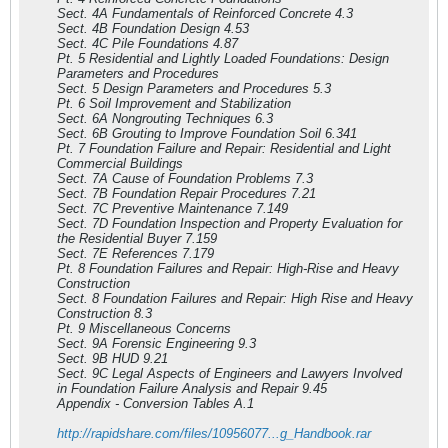
Sect. 4A Fundamentals of Reinforced Concrete 4.3
Sect. 4B Foundation Design 4.53
Sect. 4C Pile Foundations 4.87
Pt. 5 Residential and Lightly Loaded Foundations: Design
Parameters and Procedures
Sect. 5 Design Parameters and Procedures 5.3
Pt. 6 Soil Improvement and Stabilization
Sect. 6A Nongrouting Techniques 6.3
Sect. 6B Grouting to Improve Foundation Soil 6.341
Pt. 7 Foundation Failure and Repair: Residential and Light
Commercial Buildings
Sect. 7A Cause of Foundation Problems 7.3
Sect. 7B Foundation Repair Procedures 7.21
Sect. 7C Preventive Maintenance 7.149
Sect. 7D Foundation Inspection and Property Evaluation for
the Residential Buyer 7.159
Sect. 7E References 7.179
Pt. 8 Foundation Failures and Repair: High-Rise and Heavy
Construction
Sect. 8 Foundation Failures and Repair: High Rise and Heavy
Construction 8.3
Pt. 9 Miscellaneous Concerns
Sect. 9A Forensic Engineering 9.3
Sect. 9B HUD 9.21
Sect. 9C Legal Aspects of Engineers and Lawyers Involved
in Foundation Failure Analysis and Repair 9.45
Appendix - Conversion Tables A.1
http://rapidshare.com/files/10956077...g_Handbook.rar