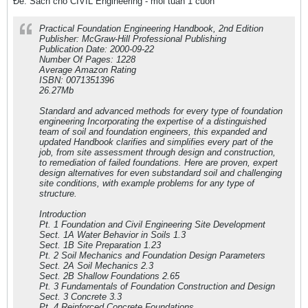
Ðề: Sách cho CIVIL Engineering - mỗi tuần 1 cuốn
Practical Foundation Engineering Handbook, 2nd Edition
Publisher: McGraw-Hill Professional Publishing
Publication Date: 2000-09-22
Number Of Pages: 1228
Average Amazon Rating
ISBN: 0071351396
26.27Mb
Standard and advanced methods for every type of foundation
engineering Incorporating the expertise of a distinguished
team of soil and foundation engineers, this expanded and
updated Handbook clarifies and simplifies every part of the
job, from site assessment through design and construction,
to remediation of failed foundations. Here are proven, expert
design alternatives for even substandard soil and challenging
site conditions, with example problems for any type of
structure.
Introduction
Pt. 1 Foundation and Civil Engineering Site Development
Sect. 1A Water Behavior in Soils 1.3
Sect. 1B Site Preparation 1.23
Pt. 2 Soil Mechanics and Foundation Design Parameters
Sect. 2A Soil Mechanics 2.3
Sect. 2B Shallow Foundations 2.65
Pt. 3 Fundamentals of Foundation Construction and Design
Sect. 3 Concrete 3.3
Pt. 4 Reinforced Concrete Foundations