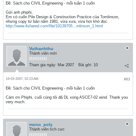
Ðề: Sách cho CIVIL Engineering - mỗi tuần 1 cuốn
Gửi anh phiphi,
Em có cuốn Pile Design & Construction Practice của Tomlinson,
nhưng copy từ bản năm 1981, vừa xưa, vừa hơi khó đọc.
http://www.4shared.com/file/10139705...mlinson_1.html
Vuthanhthu
Thành viên mới
Tham gia ngày:
Mar 2007
Bài gởi:
10
19-03-2007, 02:23 AM
#63
Ðề: Sách cho CIVIL Engineering - mỗi tuần 1 cuốn
Cám ơn Phiphi, cuối cùng tôi đã DL xong ASCE7-02 wind. Thank you
very much.
mono_poly
Thành viên tích cực