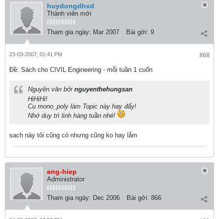
huydongdhxd
Thành viên mới
Tham gia ngày:
Mar 2007
Bài gởi:
9
23-03-2007, 01:41 PM
#68
Ðề: Sách cho CIVIL Engineering - mỗi tuần 1 cuốn
Nguyên văn bởi
nguyenthehungsan
HiHiHi!
Cu mono_poly làm Topic này hay đấy!
Nhớ duy trì linh hàng tuần nhé!
sach này tôi cũng có nhưng cũng ko hay lắm
eng-hiep
Administrator
Tham gia ngày:
Dec 2006
Bài gởi:
866