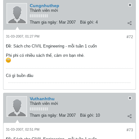
Cungnhuthep
Thành viên mới
Tham gia ngày:
Mar 2007
Bài gởi:
4
31-03-2007, 01:27 PM
#72
Ðề: Sách cho CIVIL Engineering - mỗi tuần 1 cuốn
Phi phi có nhiều sách thế, cảm ơn bạn nhé.
Có gì buồn đâu
Vuthanhthu
Thành viên mới
Tham gia ngày:
Mar 2007
Bài gởi:
10
31-03-2007, 02:51 PM
#73