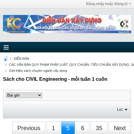
Đăng nhập hoặc Đăng kí
DIỄN ĐÀN
CÁC VĂN BẢN QUY PHẠM PHÁP LUẬT, QUY CHUẨN, TIÊU CHUẨN XÂY DỰNG, SÁ
Giới thiệu sách chuyên ngành xây dựng
Sách cho CIVIL Engineering - mỗi tuần 1 cuốn
Lọc
Previous
1
5
6
35
Next