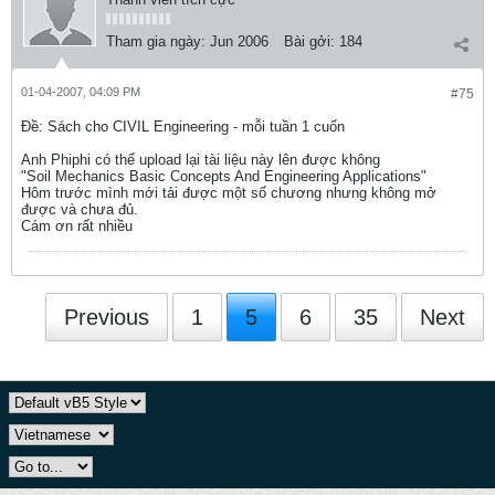
Tham gia ngày:
Jun 2006
Bài gởi:
184
01-04-2007, 04:09 PM
#75
Ðề: Sách cho CIVIL Engineering - mỗi tuần 1 cuốn
Anh Phiphi có thể upload lại tài liệu này lên được không
"Soil Mechanics Basic Concepts And Engineering Applications"
Hôm trước mình mới tải được một số chương nhưng không mở
được và chưa đủ.
Cám ơn rất nhiều
Previous
1
5
6
35
Next