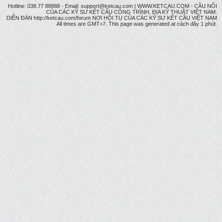
Hotline: 038.77 88888 - Email: support@ketcau.com | WWW.KETCAU.COM - CẦU NỐI
CỦA CÁC KỸ SƯ KẾT CẤU CÔNG TRÌNH, ĐỊA KỸ THUẬT VIỆT NAM.
DIỄN ĐÀN http://ketcau.com/forum NƠI HỘI TỤ CỦA CÁC KỸ SƯ KẾT CÂU VIỆT NAM
All times are GMT+7. This page was generated at cách đây 1 phút.