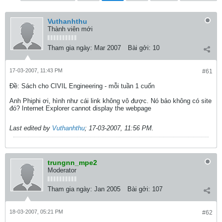
Vuthanhthu
Thành viên mới
Tham gia ngày:
Mar 2007
Bài gởi:
10
17-03-2007, 11:43 PM
#61
Ðề: Sách cho CIVIL Engineering - mỗi tuần 1 cuốn
Anh Phiphi ơi, hình như cái link không vô được. Nó bảo không có site
đó? Internet Explorer cannot display the webpage
Last edited by
Vuthanhthu
;
17-03-2007, 11:56 PM
.
trungnn_mpe2
Moderator
Tham gia ngày:
Jan 2005
Bài gởi:
107
18-03-2007, 05:21 PM
#62