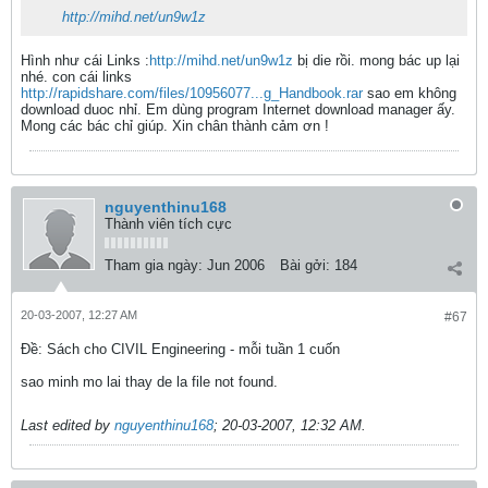
http://mihd.net/un9w1z
Hình như cái Links :
http://mihd.net/un9w1z
bị die rồi. mong bác up lại
nhé. con cái links
http://rapidshare.com/files/10956077...g_Handbook.rar
sao em không
download duoc nhỉ. Em dùng program Internet download manager ấy.
Mong các bác chỉ giúp. Xin chân thành cảm ơn !
nguyenthinu168
Thành viên tích cực
Tham gia ngày:
Jun 2006
Bài gởi:
184
20-03-2007, 12:27 AM
#67
Ðề: Sách cho CIVIL Engineering - mỗi tuần 1 cuốn
sao minh mo lai thay de la file not found.
Last edited by
nguyenthinu168
;
20-03-2007, 12:32 AM
.