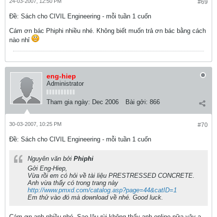
24-03-2007, 12:50 PM
#69
Ðề: Sách cho CIVIL Engineering - mỗi tuần 1 cuốn
Cám ơn bác Phiphi nhiều nhé. Không biết muốn trả ơn bác bằng cách
nào nhỉ
eng-hiep
Administrator
Tham gia ngày:
Dec 2006
Bài gởi:
866
30-03-2007, 10:25 PM
#70
Ðề: Sách cho CIVIL Engineering - mỗi tuần 1 cuốn
Nguyên văn bởi
Phiphi
Gởi Eng-Hiep,
Vừa rồi em có hỏi về tài liệu PRESTRESSED CONCRETE.
Anh vừa thấy có trong trang này
http://www.pmxd.com/catalog.asp?page=44&catID=1
Em thử vào đó mà download về nhé. Good luck.
Cám ơn anh nhiều nhé. Sao lâu rùi không thấy anh online nữa vậy ạ.