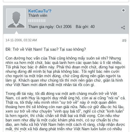
KetCauTu'?
Thành viên
Tham gia ngày:
Oct 2006
Bài gởi:
40
14-11-2006, 03:32 AM
#9
Ðề: Trở về Việt Nam! Tại sao? Tại sao không?
Con đường học vấn của Thái cũng không mấy suôn sẻ nhi? Nhưng
nhìn xa hơn một chút, bác quả lanh hơn các quan bác ù lì rât nhiều.
Tôi phải học bác ở điểm này. Phải thủ đoạn một chút, đừng hại người
nhưng đừng để mình bị hại phải không bác. Tôi nghĩ bác nên cười
cho người ta một trận mới đúng, chứ cũng dừng nên giận người ta
làm gì. Khách quan như chúng tôi thì mới nên giận chứ, giận là hình
như Việt Nam mới đánh mất một nhân tài rồi còn gì.
Trong đề tài này, tôi đã đóng vai một anh chàng muốn trở về Việt
Nam, có anh Huy là người duy nhất ủng hộ, còn ai ai cũng "nói ra" cả.
Thật ra, tôi thấy nếu mình nhìn "sự trở về" này ở một quan điểm
thoáng hơn thì sẽ không còn nan giải nữa. Nếu cứ giữ đầu óc hủ lậu,
xem sư trở về như chuyện "vinh quy bái tổ", nghĩ có chút "kinh luân"
là hơn người, thì chắc chắn sẽ thất bại và thất vọng. Còn nếu như
bạn xem như đây là một cuộc khám phá mới, có sự chuẩn bị chu
đáo, am hiểu xã hội Việt Nam hiện một cách rõ ràng, chấp nhận được
mất, thì một xã hội đang phát triển như Việt Nam luôn luôn có nhiều