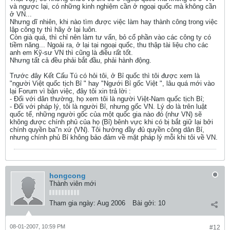
và ngược lại, có những kinh nghiệm cần ở ngoại quốc mà không cần
ở VN...
Nhưng dĩ nhiên, khi nào tìm được việc làm hay thành công trong việc
lập công ty thì hãy ở lại luôn.
Còn già quá, thì chỉ nên làm tư vấn, bỏ cổ phần vào các công ty có
tiềm năng... Ngoài ra, ở lại tại ngoại quốc, thu thập tài liệu cho các
anh em Kỹ-sư VN thì cũng là điều rất tốt.
Nhưng tất cả đều phải bắt đầu, phải hành động.
Trước đây Kết Cấu Tú có hỏi tôi, ở Bỉ quốc thì tôi được xem là
"người Việt quốc tịch Bỉ " hay "Ngưới Bỉ gốc Việt ", lâu quá mới vào
lại Forum vì bận việc, đây tôi xin trả lời :
- Ðối với dân thường, họ xem tôi là người Việt-Nam quốc tịch Bỉ;
- Ðối với pháp lý, tôi là người Bỉ, nhưng gốc VN. Lý do là trên luật
quốc tế, những người gốc của một quốc gia nào đó (như VN) sẽ
không được chính phủ của họ (Bỉ) bênh vực khi có bị bắt giữ lại bởi
chính quyền ba"n xứ (VN). Tôi hưởng đầy đủ quyền công dân Bỉ,
nhưng chính phủ Bỉ không bảo đảm về mặt pháp lý mỗi khi tôi về VN.
hongcong
Thành viên mới
Tham gia ngày:
Aug 2006
Bài gởi:
10
08-01-2007, 10:59 PM
#12