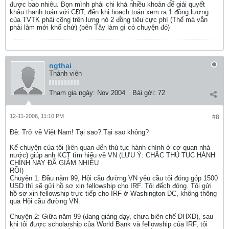
được bao nhiêu. Bọn mình phải chi khá nhiều khoản để giải quyết
khâu thanh toán với CĐT, đến khi hoạch toán xem ra 1 đồng lương
của TVTK phải cõng trên lưng nó 2 đồng tiêu cực phí (Thế mà vẫn
phải làm mới khổ chứ) (bên Tây làm gì có chuyện đó)
ngthai
Thành viên
Tham gia ngày:
Nov 2004
Bài gởi:
72
12-11-2006, 11:10 PM
#8
Ðề: Trở về Việt Nam! Tại sao? Tại sao không?
Kể chuyện của tôi (liên quan đến thủ tục hành chính ở cơ quan nhà
nước) giúp anh KCT tìm hiểu về VN (LƯU Ý: CHẮC THỦ TỤC HÀNH
CHÍNH NAY ĐÃ GIẢM NHIỀU
RỒI)
Chuyện 1: Đầu năm 99, Hội cầu đường VN yêu cầu tôi đóng góp 1500
USD thì sẽ gửi hồ sơ xin fellowship cho IRF. Tôi đếch đóng. Tôi gửi
hồ sơ xin fellowship trực tiếp cho IRF ở Washington DC, không thông
qua Hội cầu đường VN.
Chuyện 2: Giữa năm 99 (đang giảng dạy, chưa biên chế ĐHXD), sau
khi tôi được scholarship của World Bank và fellowship của IRF, tôi