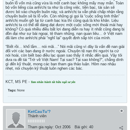
buôn lỗ vốn mà cũng vừa là một canh bạc không mấy may mắn. Toàn
bộ vốn liếng của anh/chị ta như là công việc, tiền bạc, tài sản sẽ
đươc bỏ vào chuyến buôn này, và anh/chị ta vẫn phải chấp nhận rằng
chuyến buôn sẽ bị lỗ vốn. Còn những gì gọi là “cuộc sống tinh thần”
anh/chị muốn gỡ lại từ canh bạc kia thì cũng quả là kho khăn. Liệu
anh/chị ta có thể dễ dàng đạt được một cuộc sống mới thoải mái hay
không? Có quá nhiều điều bất lợi đang diễn ra hay ít nhất cũng đang bị
đồn đại như sự bài ngoại, tệ tham nhũng, nạn quan liêu… ở Việt nam
đã làm cho anh/chị phải “nghĩ lại” quyết định sắp tới của mình.
“Biết rồi… khổ lắm… nói mãi…” Nói mãi cũng vì đây là vấn đề nan giải
đối với các bạn đang ở nước ngoài. Chuyện tệ nạn thì người ta cứ
nói hoài, còn biết bao điều lạc quan sao thấy ít nhắc đến quá. Vậy tôi
đưa ra đề tài “Trở về Việt Nam! Tại sao? Tại sao không?”, chẳng dính
gì đến kỹ thuật, mong các bạn tham gia thảo luận. Hôm nao nhậu
nhẹt, nói chuyện kỹ thuật luôn nghen các bác.
KCT, MS PE -
Tam nhân hành tất hữu ngã sư yên
Tags:
None
KetCauTu'?
Thành viên
Tham gia ngày:
Oct 2006
Bài gởi:
40