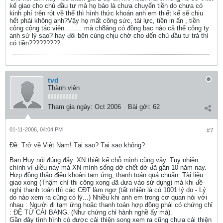
kế giao cho chủ đầu tư mà họ báo là chưa chuyển tiền do chưa có
kinh phí trên rót về thế thì hình thức khoán anh em thiết kế sẽ chịu
hết phải không anh?Vậy họ mất công sức, tài lực, tiền in ấn , tiền
công cộng tác viên......... mà ch8ảng có đồng bạc nào cả thế công ty
anh sử lý sao? hay đôi bên cùng chịu chờ cho đến chủ đầu tư trả thì
có tiền?????????
tvd
Thành viên
Tham gia ngày:
Oct 2006
Bài gởi:
62
01-11-2006, 04:04 PM
#7
Ðề: Trở về Việt Nam! Tại sao? Tại sao không?
Bạn Huy nói đúng đấy. XN thiết kế chỗ mình cũng vậy. Tuy nhiên
chính vì điều này mà XN mình sống dở chết dở đã gần 10 năm nay.
Hợp đồng thảo điều khoản tạm ứng, thanh toán quá chuẩn. Tài liệu
giao xong (Thậm chí thi công xong đã đưa vào sử dụng) mà khi đề
nghị thanh toán thì các CĐT làm ngơ (tất nhiên là có 1001 lý do - Lý
do nào xem ra cũng có lý...) Nhiều khi anh em trong cơ quan nói với
nhau : Người đi tạm ứng hoặc thanh toán hợp đồng phải có chứng chỉ
: ĐỆ TỬ CÁI BANG. (Như chứng chỉ hành nghề ấy mà).
Gần đây tình hình có được cải thiện song xem ra cũng chưa cải thiện