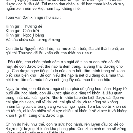
được đọc ở đâu đó. Tôi mạnh dạn chép lại để bạn tham khảo và suy
ngẫm xem nên về Việt nam hay không nhé.
Toàn văn đơn xin ngu như sau :
Kính gửi: Thượng đế
Kính gửi: Chúa trời
Kính gửi: Ngọc Hoàng
Và các chức sắc tương đương.
Con tên là Nguyễn Văn Tèo, hai mươi lăm tuổi, địa chỉ thành phố, xin
gửi tới Thượng đế lời khẩn cầu tha thiết như sau:
- Đầu tiên, con chân thành cám ơn ngài đã sinh ra con trên cõi đời
này, để con được biết thế nào là đêm trăng, là vầng thái dương chói
lọi. Con được nghe tiếng líu lo của chim hót, tắm mình trong vẻ xanh
biếc của biển khơi, để con hiểu thế nào là nét dịu dàng của mùa thu,
nét tươi tắn của mùa hè và nét lộng lẫy của mùa thi hoa hậu.
Ngay từ nhỏ, con đã được ngài chỉ ra phải cố gắng học hành. Ngay từ
buổi đầu học hành, con đã được giáo dục rằng trí khôn là điều quan
trọng nhất của loài người. Nhờ trí khôn ta phân biệt được cái đẹp với
cái gần như đẹp, cái vĩ đại với cái giả vĩ đại và ta cũng sẽ không
nhầm lẫn giữa cái trong sáng và cái ngớ ngẩn. Tóm lại, có trí khôn sẽ
có tất cả, ai khôn nhiều sẽ được nhiều, ai khôn ít sẽ được ít và không
khôn tí gì thì cũng chả được tí gì.
Chính do hiểu như thế, con ra sức học hành, rèn luyện đầu óc để có
được một lượng trí khôn khá phong phú. Con đinh ninh mình sẽ đứng