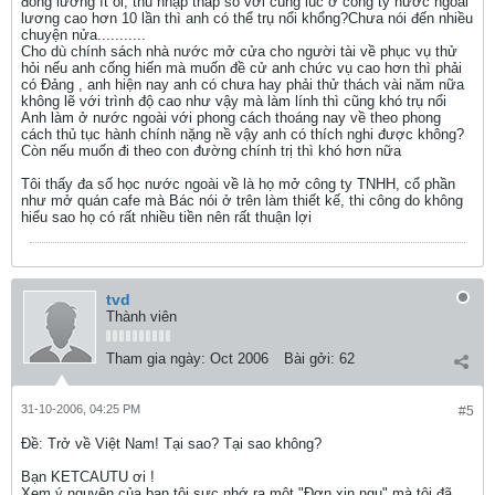
đồng lương ít ỏi, thu nhập thấp so với cùng lúc ở công ty nước ngoài
lương cao hơn 10 lần thì anh có thể trụ nổi khổng?Chưa nói đến nhiều
chuyện nửa...........
Cho dù chính sách nhà nước mở cửa cho người tài về phục vụ thử
hỏi nếu anh cống hiến mà muốn đề cử anh chức vụ cao hơn thì phải
có Đảng , anh hiện nay anh có chưa hay phải thử thách vài năm nữa
không lẽ với trình độ cao như vậy mà làm lính thì cũng khó trụ nổi
Anh làm ở nước ngoài với phong cách thoáng nay về theo phong
cách thủ tục hành chính nặng nề vậy anh có thích nghi được không?
Còn nếu muốn đi theo con đường chính trị thì khó hơn nữa
Tôi thấy đa số học nước ngoài về là họ mở công ty TNHH, cổ phần
như mở quán cafe mà Bác nói ở trên làm thiết kế, thi công do không
hiểu sao họ có rất nhiều tiền nên rất thuận lợi
tvd
Thành viên
Tham gia ngày:
Oct 2006
Bài gởi:
62
31-10-2006, 04:25 PM
#5
Ðề: Trở về Việt Nam! Tại sao? Tại sao không?
Bạn KETCAUTU ơi !
Xem ý nguyện của bạn tôi sực nhớ ra một "Đơn xin ngu" mà tôi đã