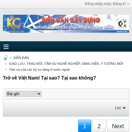
Đăng nhập hoặc Đăng kí
DIỄN ĐÀN
GIAO LƯU, TRAO ĐỔI, TÂM SỰ NGHỀ NGHIỆP, SÁNG KIẾN, Ý TƯỞNG MỚI
Tâm sự của các kỹ sư đang ở nước ngoài
Trở về Việt Nam! Tại sao? Tại sao không?
Lọc
1
2
Next