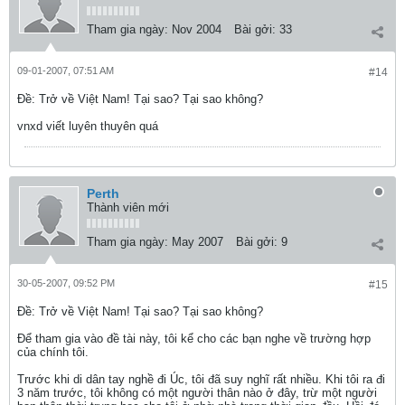
Tham gia ngày:
Nov 2004
Bài gởi:
33
09-01-2007, 07:51 AM
#14
Ðề: Trở về Việt Nam! Tại sao? Tại sao không?
vnxd viết luyên thuyên quá
Perth
Thành viên mới
Tham gia ngày:
May 2007
Bài gởi:
9
30-05-2007, 09:52 PM
#15
Ðề: Trở về Việt Nam! Tại sao? Tại sao không?
Để tham gia vào đề tài này, tôi kể cho các bạn nghe về trường hợp
của chính tôi.
Trước khi di dân tay nghề đi Úc, tôi đã suy nghĩ rất nhiều. Khi tôi ra đi
3 năm trước, tôi không có một người thân nào ở đây, trừ một người