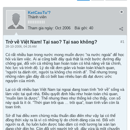
KetCauTu'?
Thành viên
Tham gia ngày:
Oct 2006
Bài gởi:
40
Trở về Việt Nam! Tại sao? Tại sao không?
#1
28-10-2006, 04:26 AM
Có rất nhiều bạn trong nước mong muốn được “ra nước ngoài” để học
hỏi và làm việc. Ai ai cũng biết đây quả thật là một bước đường đầy
chông gai, đối với cả những bạn hoàn toàn có khả năng về tài chính,
hóc lực và trình độ. Lý do rất đơn giản và hoàn toàn khách quan,
“người ta đánh rớt, người ta không cho mình đi”. Thế nhưng trong
những năm gần đây đã có biết bao nhiêu bạn đã đạt đươc ước
nguyện của mình.
Lại có rất nhiều bạn Việt Nam tại ngoại đang toan tính “trở về” sống và
làm việc tại quê nhà. Điều quyết định hầu như hoàn toàn chủ quan,
“muốn làm là được”. Thế nhưng theo như thống kê cho thấy, con số
này quả là ít ỏi. “Thời gian trôi qua … trôi qua”, toan tính vẫn còn là
toan tính.
Sở dĩ hai điều xem chừng mâu thuẩn đảo điên như vậy lại có thể
đồng thời xảy ra là vì có những lý do chính đáng của nó. Đối với
người ra đi, họ luôn luôn được bảo đảm có một tương lai xán lạn
đang chờ đón họ. Còn đối với người trở về, đây vừa là một chuyến