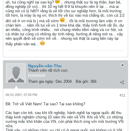
uh, tui cũng nghĩ tại sao kg?
... nhưng thật sự là ng thân, bạn bè,
đồng nghiệp (ở vn)... thì 10 ng hết 8-9 là khuyên nên ở lại ... mà ai
cũng nói có lý hết!!! rằng là sẽ tốt cho sự nghiệp hơn, là môi trường
tốt hơn, là mày là ng vn, thích thì về lúc nào mà chẳng dc, còn cả 1/2
đời sẽ ở vn mà lo j mà về sớm
,.. rồi là môi trương làm việc ở vn
chán lém ... năm rồi tui về vn 1 time khá dài, thấy tình hình rất ổn, dự
án nhiều, công trình nhiều... nói chung nhiều tiềm năng và cơ hội, và
cá nhân tui cũng có những dự tính riêng, hướng đi riêng mở ra... vậy
nên quyết định sẽ sớm trở về... nhưng nói thật là sang bên này lại
thấy phân vân wá...
Nguyễn-văn-Thu
Thành viên rất tích cực
Tham gia ngày:
Dec 2004
Bài gởi:
366
08-01-2007, 07:05 PM
#11
Ðề: Trở về Việt Nam! Tại sao? Tại sao không?
Các bạn còn trẻ, sau khi tốt nghiệp, hành nghề tại ngoại quốc để thu
thập kinh nghiệm chừng 10 năm thì nên về VN. Khi về VN, có những
vướng mắc khó khăn của VN, còn phải thích ứng với môi trường VN
nữa.
Thật vậy, có những chức vụ chỉ có ở ngoại quốc mà không có ở VN