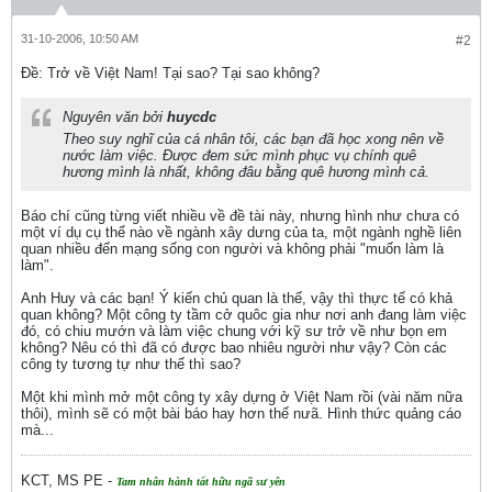
31-10-2006, 10:50 AM
#2
Ðề: Trở về Việt Nam! Tại sao? Tại sao không?
Nguyên văn bởi
huycdc
Theo suy nghĩ của cá nhân tôi, các bạn đã học xong nên về
nước làm việc. Được đem sức mình phục vụ chính quê
hương mình là nhất, không đâu bằng quê hương mình cả.
Báo chí cũng từng viết nhiều về đề tài này, nhưng hình như chưa có
một ví dụ cụ thể nào về ngành xây dưng của ta, một ngành nghề liên
quan nhiều đến mạng sống con người và không phải "muốn làm là
làm".
Anh Huy và các bạn! Ý kiến chủ quan là thế, vậy thì thực tế có khả
quan không? Một công ty tầm cở quôc gia như nơi anh đang làm việc
đó, có chiu mướn và làm việc chung với kỹ sư trở về như bọn em
không? Nêu có thì đã có được bao nhiêu người như vậy? Còn các
công ty tương tự như thế thì sao?
Một khi mình mở một công ty xây dựng ở Việt Nam rồi (vài năm nữa
thôi), mình sẽ có một bài báo hay hơn thế nưã. Hình thức quảng cáo
mà...
KCT, MS PE -
Tam nhân hành tất hữu ngã sư yên