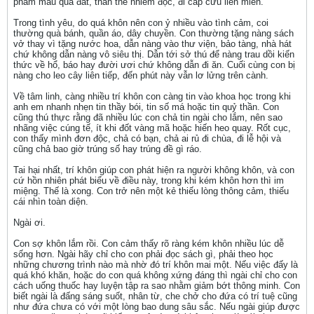
phẩm màu quá đát, thân thể nhiễm độc, đi cấp cứu liên miên.
Trong tình yêu, do quá khôn nên con ỷ nhiều vào tình cảm, coi
thường quà bánh, quần áo, dây chuyền. Con thường tặng nàng sách
vở thay vì tặng nước hoa, dẫn nàng vào thư viện, bảo tàng, nhà hát
chứ không dẫn nàng vô siêu thị. Dẫn tới sở thú để nàng trau dồi kiến
thức về hổ, báo hay đười ươi chứ không dẫn đi ăn. Cuối cùng con bị
nàng cho leo cây liên tiếp, đến phút này vẫn lơ lửng trên cành.
Về tâm linh, càng nhiều trí khôn con càng tin vào khoa học trong khi
anh em nhanh nhẹn tin thầy bói, tin số má hoặc tin quỷ thần. Con
cũng thú thực rằng đã nhiều lúc con chả tin ngài cho lắm, nên sao
nhãng việc cúng tế, ít khi đốt vàng mã hoặc hiến heo quay. Rốt cục,
con thấy mình đơn độc, chả có bạn, chả ai rủ đi chùa, đi lễ hội và
cũng chả bao giờ trúng số hay trúng đề gì ráo.
Tai hại nhất, trí khôn giúp con phát hiện ra người không khôn, và con
cứ hồn nhiên phát biểu về điều này, trong khi kém khôn hơn thì im
miệng. Thế là xong. Con trở nên một kẻ thiếu lòng thông cảm, thiếu
cái nhìn toàn diện.
Ngài ơi.
Con sợ khôn lắm rồi. Con cảm thấy rõ ràng kém khôn nhiều lúc dễ
sống hơn. Ngài hãy chỉ cho con phải đọc sách gì, phải theo học
những chương trình nào mà nhờ đó trí khôn mai một. Nếu việc đấy là
quá khó khăn, hoặc do con quá không xứng đáng thì ngài chỉ cho con
cách uống thuốc hay luyện tập ra sao nhằm giảm bớt thông minh. Con
biết ngài là đấng sáng suốt, nhân từ, che chở cho đứa có trí tuệ cũng
như đứa chưa có với một lòng bao dung sâu sắc. Nếu ngài giúp được