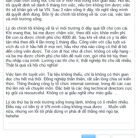
bạn thân thời trung học cho tôi ở nhờ nhà trong thời gian đầu. Hồi đó,
tôi quyết định sẽ dành 6 tháng tìm việc, nếu tìm không tìm được việc
thì sẽ khăn gói về lại VN. Sau 3 năm sống ở đây, tôi nghĩ rằng mình
đã quyết định đúng. Bốn lý do chính tôi không về là: con cái, việc làm
và môi trường sống.
Lý do chính tôi không về là vì môi trường ở đây quá tốt cho con cái.
Khi mang thai, bà mẹ được chăm sóc, theo dõi sức khỏe miễn phí.
Đẻ con ra được chính phủ cho 4000 đô. Sau khi về nhà có y tá đến
tận nhà theo dõi 4 lần trong 1 tháng đầu. Công viên với cầu tuột và
xích đu có ở hầu hết ở mọi nơi, hầu như nhà nào cũng có thể đi bộ
đến công viên được. Trẻ con đi học như đi chơi, không có xếp hạng -
và ba mẹ được chính phủ cho tiền để nuôi con, gửi nhà trẻ tùy theo
thu nhập của mình. Lương cao thì cho ít, thất nghiệp thì cho rất nhiều.
Thật là quá xã hội chủ nghĩa!
Việc làm thì tuyệt vời. Tài liệu không thiếu, chỉ là không có thời gian
đọc cho hết mà thôi. Đồng nghiệp thân thiện, rất sẵn lòng chia sẻ kiến
thức. Thỉng thoảng công ty tổ chức internal seminar, trong đó các cao
thủ lên nói về chuyên môn. Đặc biệt là các ông technical directors cực
kỳ giỏi và resourceful. Không có ai giấu nghề như mèo giấu ...
Lý do thứ ba là môi trường sống trong lành, không có ô nhiễm nhiều.
Điều này có tiền tỷ ở VN mình cũng không mua được ... Muốn viết
nữa, nhưng xin lỗi tôi phải dừng vì phải đi dỗ thằng nhỏ ngủ lại,
hehehe