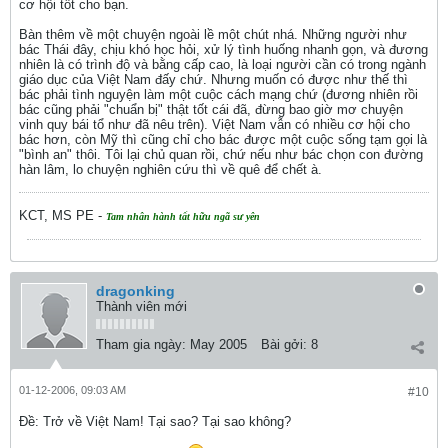
cơ hội tốt cho bạn.
Bàn thêm về một chuyện ngoài lề một chút nhá. Những người như
bác Thái đây, chịu khó học hỏi, xử lý tình huống nhanh gọn, và đương
nhiên là có trình độ và bằng cấp cao, là loại người cần có trong ngành
giáo dục của Việt Nam đấy chứ. Nhưng muốn có được như thế thì
bác phải tình nguyện làm một cuộc cách mạng chứ (đương nhiên rồi
bác cũng phải "chuẩn bị" thật tốt cái đã, đừng bao giờ mơ chuyện
vinh quy bái tổ như đã nêu trên). Việt Nam vẫn có nhiều cơ hội cho
bác hơn, còn Mỹ thì cũng chỉ cho bác được một cuộc sống tạm gọi là
"bình an" thôi. Tôi lại chủ quan rồi, chứ nếu như bác chọn con đường
hàn lâm, lo chuyện nghiên cứu thì về quê để chết à.
KCT, MS PE -
Tam nhân hành tất hữu ngã sư yên
dragonking
Thành viên mới
Tham gia ngày:
May 2005
Bài gởi:
8
01-12-2006, 09:03 AM
#10
Ðề: Trở về Việt Nam! Tại sao? Tại sao không?