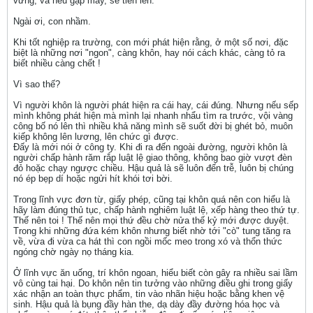
vững, và nếu gặp may, sẽ tiến lên.
Ngài ơi, con nhầm.
Khi tốt nghiệp ra trường, con mới phát hiện rằng, ở một số nơi, đặc
biệt là những nơi "ngon", càng khôn, hay nói cách khác, càng tỏ ra
biết nhiều càng chết !
Vì sao thế?
Vì người khôn là người phát hiện ra cái hay, cái đúng. Nhưng nếu sếp
mình không phát hiện mà mình lại nhanh nhẩu tìm ra trước, vội vàng
công bố nó lên thì nhiều khả năng mình sẽ suốt đời bị ghét bỏ, muôn
kiếp không lên lương, lên chức gì được.
Đấy là mới nói ở công ty. Khi đi ra đến ngoài đường, người khôn là
người chấp hành răm rắp luật lệ giao thông, không bao giờ vượt đèn
đỏ hoặc chạy ngược chiều. Hậu quả là sẽ luôn đến trễ, luôn bị chúng
nó ép bẹp dí hoặc ngửi hít khói tơi bời.
Trong lĩnh vực đơn từ, giấy phép, cũng tại khôn quá nên con hiểu là
hãy làm đúng thủ tục, chấp hành nghiêm luật lệ, xếp hàng theo thứ tự.
Thế nên toi ! Thế nên mọi thứ đều chờ nửa thế kỷ mới được duyệt.
Trong khi những đứa kém khôn nhưng biết nhờ tới "cò" tung tăng ra
về, vừa đi vừa ca hát thì con ngồi mốc meo trong xó và thổn thức
ngóng chờ ngày nọ tháng kia.
Ở lĩnh vực ăn uống, trí khôn ngoan, hiểu biết còn gây ra nhiều sai lầm
vô cùng tai hại. Do khôn nên tin tưởng vào những điều ghi trong giấy
xác nhận an toàn thực phẩm, tin vào nhãn hiệu hoặc bằng khen vệ
sinh. Hậu quả là bụng đầy hàn the, dạ dày đầy đường hóa học và