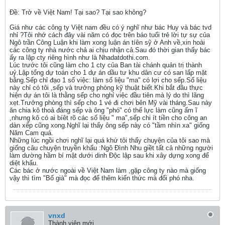
Ðề: Trở về Việt Nam! Tại sao? Tại sao không?
Giá như các công ty Việt nam đều có ý nghĩ như bác Huy và bác tvd
nhỉ ?Tôi nhớ cách đây vài năm có đọc trên báo tuổi trẻ lời tự sự của
Ngô trần Công Luận khi làm xong luận án tíên sỹ ở Anh về,xin hoài
các công ty nhà nước chả ai chịu nhận cả.Sau đó thời gian thấy bác
ấy ra lập cty riêng hình như là Nhadatdothi.com.
Lúc trước tôi cũng làm cho 1 cty của Ban tài chánh quản trị thành
uỷ.Lập tổng dự toán cho 1 dự án dầu tư khu dân cư có san lấp mặt
bằng.Sếp chỉ đạo 1 số việc: làm số liệu "ma" có lợi cho sếp.Số liệu
này chỉ có tôi ,sếp và trưởng phòng kỹ thuật biết.Khi bắt đầu thực
hiện dự án tôi là thằng sếp cho nghỉ việc đầu tiên mà lý do thì lãng
xẹt.Trưởng phòng thì sếp cho 1 vé đi chơi bên Mỹ vài tháng.Sau này
ăn chia kô thoả đáng sếp và ông "phó" có thế lực làm cũng ấm ĩ
,nhưng kô có ai bíêt rõ các số liệu " ma",sếp chi ít tiền cho công an
dàn xếp cũng xong.Nghĩ lại thấy ông sếp này có "tầm nhìn xa" giống
Năm Cam quá.
Những lúc ngồi chơi nghĩ lại quá khứ tôi thấy chuyện của tôi sao mà
giống câu chuyện truyền khẩu :Ngô Đình Nhu giềt tất cả những người
làm dường hầm bí mật dưới dinh Độc lập sau khi xây dựng xong để
diệt khẩu.
Các bác ở nước ngoài về Việt Nam làm ,gặp công ty nào mà giống
vậy thì tìm "Bố già" mà đọc để thêm kiến thức mà đối phó nha.
vnxd
Thành viên mới