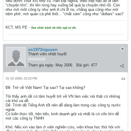
Nếu đươc chút xíu như cụ Trần Đại Nghĩa, theo xếp nào đó đi làm
"chuyện lớn", thì lên rừng hay xuống bể quả la chuyện nhỏ rồi. Còn
như mở môt công ty như anh A chị B nọ, chẳng qua cũng như mở
tiệm phở, mở quán cà phê thôi... "chất xám" cũng như "dollars" sao?
KCT, MS PE -
Tam nhân hành tất hữu ngã sư yên
co1972nguyen
Thành viên nhiệt huyết
Tham gia ngày:
May 2006
Bài gởi:
477
31-10-2006, 03:23 PM
#4
Ðề: Trở về Việt Nam! Tại sao? Tại sao không?
Tôi thấy anh rất có tâm huyết trở về VN làm việc nói thật có những
cái khó và dễ :
Dể: Trình độ Tiếng Anh tốt nên dễ dàng làm trong các công ty nước
ngoài
Có kiến thức tốt, tiên tiến, kinh doanh giỏi và nhất là có vốn lớn dễ
mở các công ty TNHH
Khó: Nếu xin vào làm ở viện nghiên cứu, viện khoa học thử hỏi với