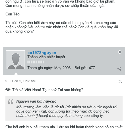
con ngu đi, con hứa sẽ biết ơn vô vàn và không bao giờ tái phạm.
Con mong nhanh chóng nhận được sự chấp thuận của ngài.
Con Tèo
Tái bút: Con chả biết đơn này có cần chính quyền địa phương xác
nhận không? Nếu có thì xác nhận thế nào? Con đã quá khôn hay đã
quá không khôn?
co1972nguyen
Thành viên nhiệt huyết
Tham gia ngày:
May 2006
Bài gởi:
477
01-11-2006, 11:38 AM
#6
Ðề: Trở về Việt Nam! Tại sao? Tại sao không?
Nguyên văn bởi
huycdc
Môi trường làm việc là rất tốt (tất nhiên so với nước ngoài thì
có lẽ còn kém xa), còn lương trả theo mức độ công việc
hoàn thành (khoán) theo quy định chung của công ty.
Cho hỏi anh huy nếu tham gia 1 dự án khi hoàn thành xong hồ sơ thiết