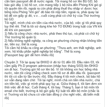
cần làm passport để đi nước ngoài. Tôi mang hồ sơ lên Bộ GD, bộ
bảo gửi đây 1 bộ hồ sơ, còn mang tiếp 1 bộ nữa đến Phòng Khỉ gió gì
tôi quyên tên rồi, ngoài ra còn phải đóng thuế thu nhập vì được học
bổng nữa.Phòng "khỉ gió" đó bảo tôi nộp tiền, ngoài ra, phải quay lại
bộ để xin giấy gì đó, v.v....cuối cùng phải có chữ ký của Thứ trưởng
bộ GD.
Tôi nghĩ, mình chả xin tiền của nhà nước, của bộ, việc gì tôi phải quỵ
lụy thế nhỉ. Thế là tôi sử dụng khe hở TO ĐÙNG trong luật của VN khi
đó khi xin passport:
1) Nếu là công chức nhà nước, phải theo thủ tục, và phải có chữ ký
Thứ trưởng bộ quản lý.
2) Nếu không nghề nghiệp, ra công an phường chứng nhận không tiền
án, tiền sự, thế là xong.
Tôi cầm hộ khẩu ra công an phường: "Thưa anh, em thất nghiệp, anh
xem, hộ khẩu phần nghề nghiệp bỏ trắng". Thế là xong.
(Passport bay giờ dễ hơn nhiều rồi)
Chuyện 3: Tôi lại quay lại ĐHXD ở đó từ 01 đến 03. Đầu năm 03, tôi
cầm giấy Ph.D program admission (nhập học tháng 5/03) lên ĐHXD
xin đi học. Trường gửi hồ sơ lên bộ. Vì tôi không xin học bổng nhà
nước, nên tôi cũng chẳng check xem hồ sơ đi đến đâu rồi. (passport
thì tôi có sẵn từ lần trước rồi). Đầu tháng 4 tôi mới check, bộ bảo hồ
sơ vẫn đang nằm chờ. Tôi lại nghĩ, mình chả xin tiền nhà nước, chả
xin tiền bộ, việc gì mình phải quỵ lụy ai. Giữa tháng 4, tôi làm đơn xin
thôi việc để đi học. Cuối tháng 4, tôi bay. Tháng 5, bạn ở bộ môn tôi
email cho biết, trường & bộ gửi giấy Kỷ luật tôi đến bộ môn (chắc là
vì Trường và bộ chưa có văn bản đồng ý cho nghỉ việc, đã biến mất
rồi)