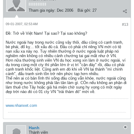
Tham gia ngày:
Dec 2006
Bài gởi:
27
09-01-2007, 02:53 AM
#13
Ðề: Trở về Việt Nam! Tại sao? Tại sao không?
Nước ngoài hay trong nước cũng vậy thôi, đâu cũng có cạnh tranh,
bè phái, đố kỵ... tốt xấu đủ cả. Đâu có phải chỉ riêng VN mới có tệ
nạn xấu xa này nọ. Tuy nhiên thường ở nước ngoài luật pháp nó
nghiêm nên không có nhiều cảnh chướng tai gai mắt như ở VN.
Hơn nữa thường sinh viên VN du học xong xin làm ở nước ngoài, ví
dụ trong cùng một cty thì phần lớn ở vị trí "cặn đáy" rồi, đâu có phải
cạnh tranh khốc liệt. Cũng anh em đó khi về VN lại thành "mì chính
cánh", đấu tranh sinh tồn trở nên phức tạp hơn nhiều.
Thế nên ai có bản lĩnh thì sống đâu cũng vẫn khỏe, nước ngoài cũng
như trong nước không phải lăn tăn làm gì. CÒn nếu không an phận đi
làm thuê cho Tây hoặc giả há miện chờ sung hy vọng có một ngày
đẹp trời nào đó có 01 cty VN "trải thảm đỏ" mời về.
www.nhanxet.com
Hanh
Thành viên