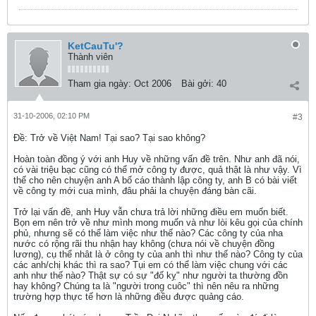
KetCauTu'?
Thành viên
Tham gia ngày:
Oct 2006
Bài gởi:
40
31-10-2006, 02:10 PM
#3
Ðề: Trở về Việt Nam! Tại sao? Tại sao không?
Hoàn toàn đồng ý với anh Huy về những vấn đề trên. Như anh đã nói,
có vài triệu bạc cũng có thể mở công ty được, quả thật là như vậy. Vì
thế cho nên chuyện anh A bố cáo thành lập công ty, anh B có bài viết
về công ty mới cua mình, đâu phải la chuyện đáng bàn cãi.
Trở lại vấn đề, anh Huy vẫn chưa trả lời những điều em muốn biết.
Bọn em nên trở về như mình mong muốn và như lòi kêu gọi của chính
phủ, nhưng sẽ có thể làm việc như thế nào? Các công ty của nha
nước có rộng rãi thu nhận hay không (chưa nói về chuyện đồng
lương), cụ thể nhât là ở công ty của anh thì như thế nào? Công ty của
các anh/chị khác thì ra sao? Tụi em có thể làm việc chung với các
anh như thế nào? Thật sự có sự "đố kỵ" như người ta thường đồn
hay không? Chúng ta là "người trong cuôc" thì nên nêu ra những
trường hợp thực tế hơn là những điều được quảng cáo.