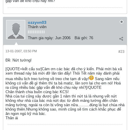
gặp vấn đề khó chịu này nhỉ?
ozzyvn03
Thành viên
Tham gia ngày:
Jun 2006
Bài gởi:
76
13-01-2007, 03:50 PM
#23
Ðề: Nứt tường!
[QUOTE=kết cấu sư]Cảm ơn các bác đã cho ý kiến. Phải mời bà xã
xem thread này bả mới đỡ lăn tăn đấy! Thôi Tết năm này đành phải
mua nhiều lịch treo tường về treo che tạm đi vậy!
Sang năm nếu
không có vấn đề gì thêm thì ta bả matiz, lăn sơn lại cho em nó! Hoá
ra cũng nhiều bác gặp vấn đề khó chịu này nhỉ?[/QUOTE
Chân thành chia buồn cùng bác KCS!
Nhà của tui cũng xây được gần 1 năm thì nứt tá lả nhưng vết nứt
không như nhà của bác mà nứt dọc từ đỉnh mảng tường đến chân
mảng tường, ngoài ra còn bị võng sàn nữa..........đúng là bụt chùa nhà
không thiên.Nhưng không sao, mình cũng sẽ tìm cách khắc phục để
ăn ngon ngủ kỹ mà bác.
Thân ái