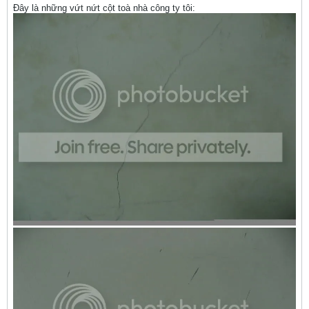
Đây là những vứt nứt cột toà nhà công ty tôi: