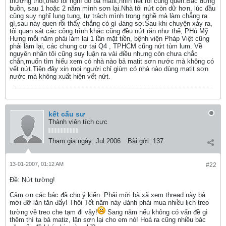
thường thôi,theo tôi nghĩ do bả matit,nhìn riết rồi cũng quen.Bác đừng
buồn, sau 1 hoặc 2 năm mình sơn lại.Nhà tôi nứt còn dữ hơn, lúc đầu
cũng suy nghĩ lung tung, tự trách mình trong nghề mà làm chẳng ra
gì,sau này quen rồi thấy chẳng có gì đáng sợ.Sau khi chuyện xảy ra,
tôi quan sát các công trình khác cũng đều nứt răn như thế, PHú Mỹ
Hưng mỗi năm phải làm lại 1 lần mặt tiền, bệnh viện Pháp Việt cũng
phải làm lại, các chung cư tại Q4 , TPHCM cũng nứt tùm lum. Về
nguyên nhân tôi cũng suy luận ra vài điều nhưng còn chưa chắc
chắn,muốn tìm hiểu xem có nhà nào bả matit sơn nước mà không có
vết nứt.Tiện đây xin mọi người chỉ giùm có nhà nào dùng matit sơn
nước mà không xuất hiện vết nứt.
kết cấu sư
Thành viên tích cực
Tham gia ngày:
Jul 2006
Bài gởi:
137
13-01-2007, 01:12 AM
#22
Ðề: Nứt tường!
Cảm ơn các bác đã cho ý kiến. Phải mời bà xã xem thread này bả
mới đỡ lăn tăn đấy! Thôi Tết năm này đành phải mua nhiều lịch treo
tường về treo che tạm đi vậy!
Sang năm nếu không có vấn đề gì
thêm thì ta bả matiz, lăn sơn lại cho em nó! Hoá ra cũng nhiều bác