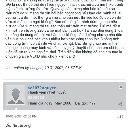
không nói là không bị. Riêng cái tường ngoằi của Công trình trên trong
SG bị nứt thì có thể do nhiều nguyên nhân khác nữa và mình ko tranh
luận về cái tường ấy nữa. Quay lại cái tường nhà bác kết cấu sư:
Nếu nứt do xi măng thì xin hỏi bác hongcong nếu bây giờ mình bả lại
vết nứt và đợi một thời gian nữa nó vẫn nứt thì liệu lúc đó có còn do
vữa xi măng co ngót không? Bác có thể giải thích dùm tại sao nếu
nứt do vữa xi măng thì tại sao toằn nứt trên mặt tường 110 mà rất ít
khi nứt trên tường 220 và bề mặt dầm cột ko? Tại sao đều dùng 1 loặi
xi măng đa dụng để trát và hầu như không bảo dưỡng nhưng nhà dân
vẫn nứt như nhà bác kcsu nhiều hơn các công trình lớn (không tính
các công trình có vấn đề về chất lượng). Bác đừng chụp mũ anh em
chỉ ngồi phòng máy lạnh và nói chuyện lý thuyết nhé, anh em chỉ tranh
luận để rút ra kinh nghiệm thôi. Trên diễn đàn không có anh em nào là
chuyên gia về VLXD nhỉ, cho ý kiến cái đi.
Last edited by
dungcd
;
10-01-2007, 06:37 PM
.
co1972nguyen
Thành viên nhiệt huyết
Tham gia ngày:
May 2006
Bài gởi:
477
10-01-2007, 02:36 PM
#17
Ðề: Nứt tường!