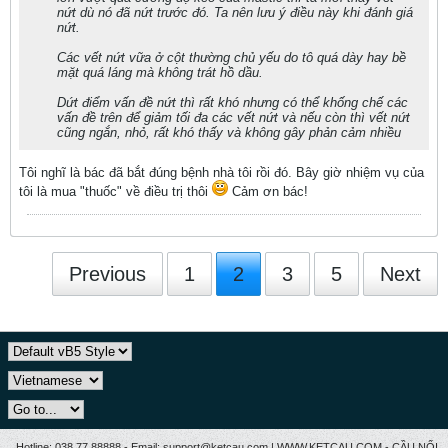
nứt dù nó đã nứt trước đó. Ta nên lưu ý điều này khi đánh giá
nứt.
Các vết nứt vữa ở cột thường chủ yếu do tô quá dày hay bề
mặt quá láng mà không trát hồ dầu.
Dứt điểm vấn đề nứt thì rất khó nhưng có thể khống chế các
vấn đề trên để giảm tối đa các vết nứt và nếu còn thì vết nứt
cũng ngắn, nhỏ, rất khó thấy và không gây phản cảm nhiều
Tôi nghĩ là bác đã bắt đúng bệnh nhà tôi rồi đó. Bây giờ nhiệm vụ của
tôi là mua "thuốc" về điều trị thôi
Cảm ơn bác!
Previous
1
2
3
5
Next
Hotline: 038.77 88888 - Email: support@ketcau.com | WWW.KETCAU.COM - CẦU NỐI