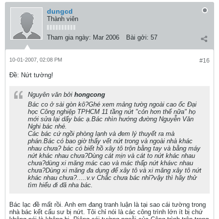
dungcd
Thành viên
Tham gia ngày:
Mar 2006
Bài gởi:
57
10-01-2007, 02:08 PM
#16
Ðề: Nứt tường!
Nguyên văn bởi
hongcong
Bác co ở sài gòn kô?Ghé xem mảng tườg ngoài cao ốc Đại
học Công nghiệp TPHCM 11 tầng nứt "cỏn hơn thế nữa" họ
mới sửa lại dấy bác ạ.Bác nhìn hướng đường Nguyễn Văn
Nghi bác nhé.
Các bác cứ ngồi phòng lạnh và đem lý thuyết ra mà
phán.Bác có bao giờ thấy vết nứt trong và ngoài nhà khác
nhau chưa? bác có biết hồ xây tô trộn bằng tay và bằng máy
nứt khác nhau chưa?Dùng cát mịn và cát to nứt khác nhau
chưa?dùng xi măng mác cao và mác thấp nứt khávc nhau
chưa?Dùng xi măng đa dụng để xây tô và xi măng xây tô nứt
khác nhau chưa?.....v.v Chắc chưa bác nhỉ?vậy thì hãy thử
tìm hiểu đi đã nha bác.
Bác lạc đề mất rồi. Anh em đang tranh luận là tại sao cái tường trong
nhà bác kết cấu sư bị nứt. Tôi chỉ nói là các công trình lớn ít bị chứ