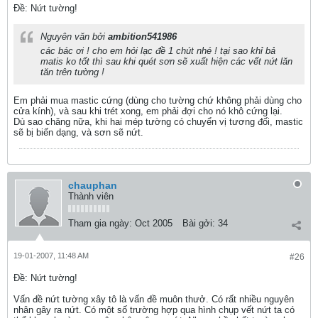
Ðề: Nứt tường!
Nguyên văn bởi
ambition541986
các bác ơi ! cho em hỏi lạc đề 1 chút nhé ! tại sao khỉ bả
matis ko tốt thì sau khi quét sơn sẽ xuất hiện các vết nứt lăn
tăn trên tường !
Em phải mua mastic cứng (dùng cho tường chứ không phải dùng cho
cửa kính), và sau khi trét xong, em phải đợi cho nó khô cứng lại.
Dù sao chăng nữa, khi hai mép tường có chuyển vị tương đối, mastic
sẽ bị biến dạng, và sơn sẽ nứt.
chauphan
Thành viên
Tham gia ngày:
Oct 2005
Bài gởi:
34
19-01-2007, 11:48 AM
#26
Ðề: Nứt tường!
Vấn đề nứt tường xây tô là vấn đề muôn thưở. Có rất nhiều nguyên
nhân gây ra nứt. Có một số trường hợp qua hình chụp vết nứt ta có