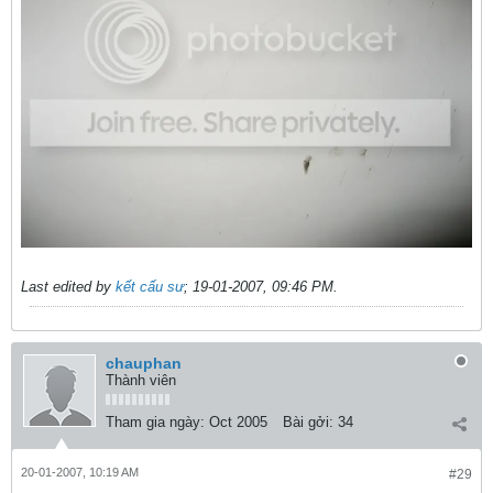
Last edited by
kết cấu sư
;
19-01-2007, 09:46 PM
.
chauphan
Thành viên
Tham gia ngày:
Oct 2005
Bài gởi:
34
20-01-2007, 10:19 AM
#29