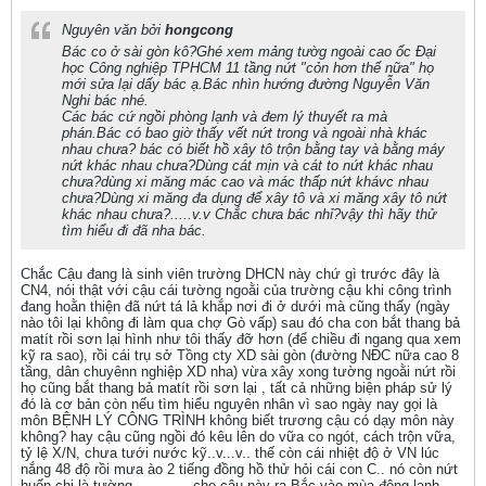
Nguyên văn bởi
hongcong
Bác co ở sài gòn kô?Ghé xem mảng tườg ngoài cao ốc Đại
học Công nghiệp TPHCM 11 tầng nứt "cỏn hơn thế nữa" họ
mới sửa lại dấy bác ạ.Bác nhìn hướng đường Nguyễn Văn
Nghi bác nhé.
Các bác cứ ngồi phòng lạnh và đem lý thuyết ra mà
phán.Bác có bao giờ thấy vết nứt trong và ngoài nhà khác
nhau chưa? bác có biết hồ xây tô trộn bằng tay và bằng máy
nứt khác nhau chưa?Dùng cát mịn và cát to nứt khác nhau
chưa?dùng xi măng mác cao và mác thấp nứt khávc nhau
chưa?Dùng xi măng đa dụng để xây tô và xi măng xây tô nứt
khác nhau chưa?.....v.v Chắc chưa bác nhỉ?vậy thì hãy thử
tìm hiểu đi đã nha bác.
Chắc Cậu đang là sinh viên trường DHCN này chứ gì trước đây là
CN4, nói thật với cậu cái tường ngoằi của trường cậu khi công trình
đang hoằn thiện đã nứt tá lả khắp nơi đi ở dưới mà cũng thấy (ngày
nào tôi lại không đi làm qua chợ Gò vấp) sau đó cha con bắt thang bả
matít rồi sơn lại hình như tôi thấy đỡ hơn (để chiều đi ngang qua xem
kỹ ra sao), rồi cái trụ sở Tồng cty XD sài gòn (đường NĐC nữa cao 8
tầng, dân chuyênn nghiệp XD nha) vừa xây xong tường ngoằi nứt rồi
họ cũng bắt thang bả matít rồi sơn lại , tất cả những biện pháp sử lý
đó là cơ bản còn nếu tìm hiểu nguyên nhân vì sao ngày nay gọi là
môn BỆNH LÝ CÔNG TRÌNH không biết trương cậu có dạy môn này
không? hay cậu cũng ngồi đó kêu lên do vữa co ngót, cách trộn vữa,
tỷ lệ X/N, chưa tưới nước kỹ..v...v.. thế còn cái nhiệt độ ở VN lúc
nắng 48 độ rồi mưa ào 2 tiếng đồng hồ thử hỏi cái con C.. nó còn nứt
huốn chi là tường............. cho cậu này ra Bắc vào mùa đông lạnh