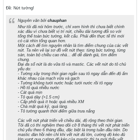
Ðề: Nứt tường!
Nguyên văn bởi
chauphan
Như tôi đã nói hôm trước, chỉ xem hình thì chưa biết chính
xác đâu vì chưa biết vị trí nứt, chiều dài tương đối so với
tổng thể toàn bức tường, kết cấu. Phải đến thực tế thì mới
có cái nhìn tổng quan hơn.
Một cách để tìm nguyên nhân là tìm điểm chung của các vết
nứt. Ta nên vẽ lại sơ đồ vết nứt theo: từng bức tường, từng
sàn, toàn bộ chiều cao nhà... để dễ đánh giá, tìm điểm
chung.
Đại đa số nứt là do vữa tô và mastic. Các vết nứt do tô chủ
yếu do:
- Tường xây trong thời gian ngắn sau tô ngay dẫn đến độ ẩm
khác nhau của mạch vữa và gạch
- Tường không tưới nước hoặc tưới nước rồi tô ngay
- Hồ tô quá nhiều nước
- Cát quá mịn
- Tô quá dày (>1.5 cm)
- Cấp phối quá ít hoặc quá nhiều XM
- Chà mặt quá kỹ, quá láng.
- Tô tường quanh thời điểm giữa trưa nắng
Các vết nứt phát triển về chiều dài, độ rộng theo thời gian.
Tôi đã có thí nghiệm theo dõi cỡ 8 tháng thì vết nứt phát triển
chủ yếu theo 6 tháng đầu, đặc biệt là trong tuần đầu tiên. Do
mastic đàn hồi nên chỉ khi vết nứt đủ lớn, cường độ kéo đủ
lớn vượt qua cường độ kéo của mastic thì ta mới thấy vết