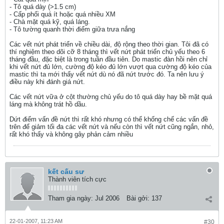
- Tô quá dày (>1.5 cm)
- Cấp phối quá ít hoặc quá nhiều XM
- Chà mặt quá kỹ, quá láng.
- Tô tường quanh thời điểm giữa trưa nắng
Các vết nứt phát triển về chiều dài, độ rộng theo thời gian. Tôi đã có
thí nghiệm theo dõi cỡ 8 tháng thì vết nứt phát triển chủ yếu theo 6
tháng đầu, đặc biệt là trong tuần đầu tiên. Do mastic đàn hồi nên chỉ
khi vết nứt đủ lớn, cường độ kéo đủ lớn vượt qua cường độ kéo của
mastic thì ta mới thấy vết nứt dù nó đã nứt trước đó. Ta nên lưu ý
điều này khi đánh giá nứt.
Các vết nứt vữa ở cột thường chủ yếu do tô quá dày hay bề mặt quá
láng mà không trát hồ dầu.
Dứt điểm vấn đề nứt thì rất khó nhưng có thể khống chế các vấn đề
trên để giảm tối đa các vết nứt và nếu còn thì vết nứt cũng ngắn, nhỏ,
rất khó thấy và không gây phản cảm nhiều
kết cấu sư
Thành viên tích cực
Tham gia ngày:
Jul 2006
Bài gởi:
137
22-01-2007, 11:23 AM
#30