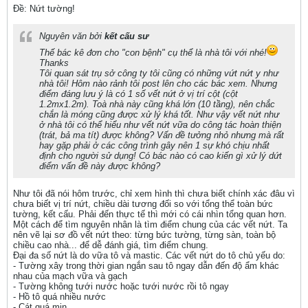
Ðề: Nứt tường!
Nguyên văn bởi
kết cấu sư
Thế bác kê đơn cho "con bệnh" cụ thể là nhà tôi với nhé!
Thanks
Tôi quan sát trụ sở công ty tôi cũng có những vứt nứt y như
nhà tôi! Hôm nào rảnh tôi post lên cho các bác xem. Nhưng
điểm đáng lưu ý là có 1 số vết nứt ở vị trí cột (cột
1.2mx1.2m). Toà nhà này cũng khá lớn (10 tầng), nên chắc
chắn là móng cũng được xử lý khá tốt. Như vậy vết nứt như
ở nhà tôi có thể hiểu như vết nứt vữa do công tác hoàn thiện
(trát, bả ma tít) được không? Vấn đề tưởng nhỏ nhưng mà rất
hay gặp phải ở các công trình gây nên 1 sự khó chịu nhất
định cho người sử dụng! Có bác nào có cao kiến gì xử lý dứt
điểm vấn đề này được không?
Như tôi đã nói hôm trước, chỉ xem hình thì chưa biết chính xác đâu vì
chưa biết vị trí nứt, chiều dài tương đối so với tổng thể toàn bức
tường, kết cấu. Phải đến thực tế thì mới có cái nhìn tổng quan hơn.
Một cách để tìm nguyên nhân là tìm điểm chung của các vết nứt. Ta
nên vẽ lại sơ đồ vết nứt theo: từng bức tường, từng sàn, toàn bộ
chiều cao nhà... để dễ đánh giá, tìm điểm chung.
Đại đa số nứt là do vữa tô và mastic. Các vết nứt do tô chủ yếu do:
- Tường xây trong thời gian ngắn sau tô ngay dẫn đến độ ẩm khác
nhau của mạch vữa và gạch
- Tường không tưới nước hoặc tưới nước rồi tô ngay
- Hồ tô quá nhiều nước
- Cát quá mịn