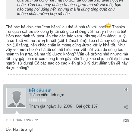
quá trình thi công, bề mặt hồ tô... để có thể xác định nguyên
nhân. Còn hiện nay chúng ta như người mù sờ voi thôi, bạn
nào cũng nói đúng hết, nhưng mà là đúng tổng quát chứ
không phải trường hợp đã nêu.
Thế bác kê đơn cho "con bệnh" cụ thể là nhà tôi với nhé!
Thanks
Tôi quan sát trụ sở công ty tôi cũng có những vứt nứt y như nhà tôi!
Hôm nào rảnh tôi post lên cho các bác xem. Nhưng điểm đáng lưu ý
là có 1 số vết nứt ở vị trí cột (cột 1.2mx1.2m). Toà nhà này cũng khá
lớn (10 tầng), nên chắc chắn là móng cũng được xử lý khá tốt. Như
vậy vết nứt như ở nhà tôi có thể hiểu như vết nứt vữa do công tác
hoàn thiện (trát, bả ma tít) được không? Vấn đề tưởng nhỏ nhưng mà
rất hay gặp phải ở các công trình gây nên 1 sự khó chịu nhất định cho
người sử dụng! Có bác nào có cao kiến gì xử lý dứt điểm vấn đề này
được không?
kết cấu sư
Thành viên tích cực
Tham gia ngày:
Jul 2006
Bài gởi:
137
19-01-2007, 09:43 PM
#28
Ðề: Nứt tường!