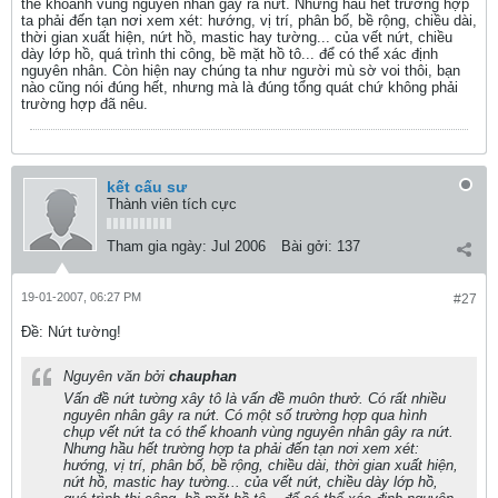
thể khoanh vùng nguyên nhân gây ra nứt. Nhưng hầu hết trường hợp
ta phải đến tạn nơi xem xét: hướng, vị trí, phân bố, bề rộng, chiều dài,
thời gian xuất hiện, nứt hồ, mastic hay tường... của vết nứt, chiều
dày lớp hồ, quá trình thi công, bề mặt hồ tô... để có thể xác định
nguyên nhân. Còn hiện nay chúng ta như người mù sờ voi thôi, bạn
nào cũng nói đúng hết, nhưng mà là đúng tổng quát chứ không phải
trường hợp đã nêu.
kết cấu sư
Thành viên tích cực
Tham gia ngày:
Jul 2006
Bài gởi:
137
19-01-2007, 06:27 PM
#27
Ðề: Nứt tường!
Nguyên văn bởi
chauphan
Vấn đề nứt tường xây tô là vấn đề muôn thưở. Có rất nhiều
nguyên nhân gây ra nứt. Có một số trường hợp qua hình
chụp vết nứt ta có thể khoanh vùng nguyên nhân gây ra nứt.
Nhưng hầu hết trường hợp ta phải đến tạn nơi xem xét:
hướng, vị trí, phân bố, bề rộng, chiều dài, thời gian xuất hiện,
nứt hồ, mastic hay tường... của vết nứt, chiều dày lớp hồ,