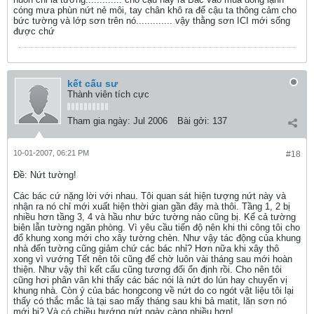
cóng mưa phùn nứt nẻ môi, tay chân khô ra để cậu ta thông cảm cho
bức tường và lớp sơn trên nó............. vậy thằng sơn ICI mới sống
được chứ
kết cấu sư
Thành viên tích cực
Tham gia ngày:
Jul 2006
Bài gởi:
137
10-01-2007, 06:21 PM
#18
Ðề: Nứt tường!
Các bác cứ nặng lời với nhau. Tôi quan sát hiện tượng nứt này và
nhận ra nó chỉ mới xuất hiện thời gian gần đây mà thôi. Tầng 1, 2 bị
nhiều hơn tầng 3, 4 và hầu như bức tường nào cũng bị. Kể cả tường
biên lẫn tường ngăn phòng. Vì yêu cầu tiến độ nên khi thi công tôi cho
đổ khung xong mới cho xây tường chèn. Như vậy tác động của khung
nhà đến tường cũng giảm chứ các bác nhỉ? Hơn nữa khi xây thô
xong vì vướng Tết nên tôi cũng để chờ luôn vài tháng sau mới hoàn
thiện. Như vậy thì kết cấu cũng tương đối ổn định rồi. Cho nên tôi
cũng hơi phân vân khi thấy các bác nói là nứt do lún hay chuyển vị
khung nhà. Còn ý của bác hongcong về nứt do co ngót vật liệu tôi lại
thấy có thắc mắc là tại sao mấy tháng sau khi bả matit, lăn sơn nó
mới bị? Và có chiều hướng nứt ngày càng nhiều hơn!