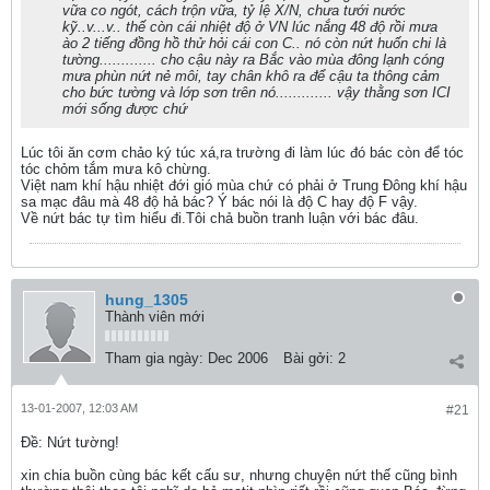
vữa co ngót, cách trộn vữa, tỷ lệ X/N, chưa tưới nước
kỹ..v...v.. thế còn cái nhiệt độ ở VN lúc nắng 48 độ rồi mưa
ào 2 tiếng đồng hồ thử hỏi cái con C.. nó còn nứt huốn chi là
tường............. cho cậu này ra Bắc vào mùa đông lạnh cóng
mưa phùn nứt nẻ môi, tay chân khô ra để cậu ta thông cảm
cho bức tường và lớp sơn trên nó............. vậy thằng sơn ICI
mới sống được chứ
Lúc tôi ăn cơm chảo ký túc xá,ra trường đi làm lúc đó bác còn để tóc
tóc chỏm tắm mưa kô chừng.
Việt nam khí hậu nhiệt đới gió mùa chứ có phải ở Trung Đông khí hậu
sa mạc đâu mà 48 độ hả bác? Ý bác nói là độ C hay độ F vậy.
Về nứt bác tự tìm hiểu đi.Tôi chả buồn tranh luận với bác đâu.
hung_1305
Thành viên mới
Tham gia ngày:
Dec 2006
Bài gởi:
2
13-01-2007, 12:03 AM
#21
Ðề: Nứt tường!
xin chia buồn cùng bác kết cấu sư, nhưng chuyện nứt thế cũng bình