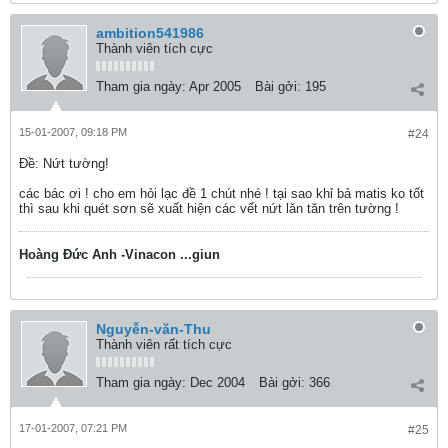
ambition541986
Thành viên tích cực
Tham gia ngày:
Apr 2005
Bài gởi:
195
15-01-2007, 09:18 PM
#24
Ðề: Nứt tường!
các bác ơi ! cho em hỏi lạc đề 1 chút nhé ! tại sao khỉ bả matis ko tốt
thì sau khi quét sơn sẽ xuất hiện các vết nứt lăn tăn trên tường !
Hoàng Đức Anh -Vinacon ...giun
Nguyễn-văn-Thu
Thành viên rất tích cực
Tham gia ngày:
Dec 2004
Bài gởi:
366
17-01-2007, 07:21 PM
#25