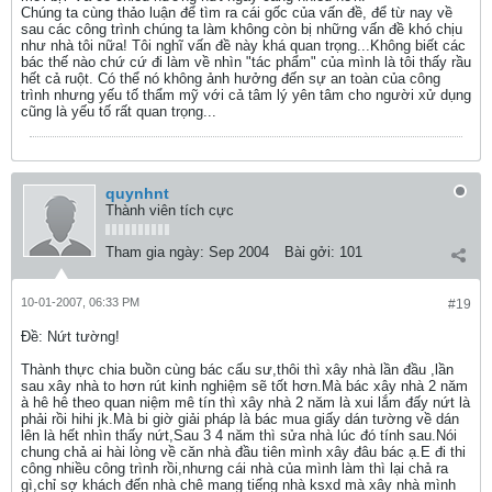
Chúng ta cùng thảo luận để tìm ra cái gốc của vấn đề, để từ nay về
sau các công trình chúng ta làm không còn bị những vấn đề khó chịu
như nhà tôi nữa! Tôi nghĩ vấn đề này khá quan trọng...Không biết các
bác thế nào chứ cứ đi làm về nhìn "tác phẩm" của mình là tôi thấy rầu
hết cả ruột. Có thể nó không ảnh hưởng đến sự an toàn của công
trình nhưng yếu tố thẩm mỹ với cả tâm lý yên tâm cho người xử dụng
cũng là yếu tố rất quan trọng...
quynhnt
Thành viên tích cực
Tham gia ngày:
Sep 2004
Bài gởi:
101
10-01-2007, 06:33 PM
#19
Ðề: Nứt tường!
Thành thực chia buồn cùng bác cấu sư,thôi thì xây nhà lần đầu ,lần
sau xây nhà to hơn rút kinh nghiệm sẽ tốt hơn.Mà bác xây nhà 2 năm
à hê hê theo quan niệm mê tín thì xây nhà 2 năm là xui lắm đấy nứt là
phải rồi hihi jk.Mà bi giờ giải pháp là bác mua giấy dán tường về dán
lên là hết nhìn thấy nứt,Sau 3 4 năm thì sửa nhà lúc đó tính sau.Nói
chung chả ai hài lòng về căn nhà đầu tiên mình xây đâu bác ạ.E đi thi
công nhiều công trình rồi,nhưng cái nhà của mình làm thì lại chả ra
gì,chỉ sợ khách đến nhà chê mang tiếng nhà ksxd mà xây nhà mình