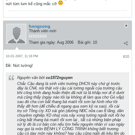
nứt tùm lum kể cũng mắc cỡ
hongcong
Thành viên mới
Tham gia ngày:
Aug 2006
Bài gởi:
10
10-01-2007, 11:18 PM
#20
Ðề: Nứt tường!
Nguyên văn bởi
co1972nguyen
Chắc Cậu đang là sinh viên trường DHCN này chứ gì trước
đây là CN4, nói thật với cậu cái tường ngoằi của trường cậu
khi công trình đang hoằn thiện đã nứt tá lả khắp nơi đi ở dưới
mà cũng thấy (ngày nào tôi lại không đi làm qua chợ Gò vấp)
sau đó cha con bắt thang bả matít rồi sơn lại hình như tôi
thấy đỡ hơn (để chiều đi ngang qua xem kỹ ra sao), rồi cái
trụ sở Tồng cty XD sài gòn (đường NĐC nữa cao 8 tầng, dân
chuyênn nghiệp XD nha) vừa xây xong tường ngoằi nứt rồi họ
cũng bắt thang bả matít rồi sơn lại , tất cả những biện pháp
sử lý đó là cơ bản còn nếu tìm hiểu nguyên nhân vì sao ngày
nay gọi là môn BỆNH LÝ CÔNG TRÌNH không biết trương
cậu có dạy môn này không? hay cậu cũng ngồi đó kêu lên do