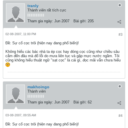
tranly
Thành viên rất tích cực
Tham gia ngày:
Jun 2007
Bài gởi:
205
02-08-2007, 11:00 PM
#3
Ðề: Sự cố cọc trôi (hiện nay đang phổ biến)!
Không hiểu các bác nhà ta ép cọc hay đóng cọc cũng như chiều sâu
cắm đến đâu mà đổ lỗi do mưa liên tục và gặp mực nước ngầm. Tôi
cũng không hiểu thuật ngữ "sạt cọc" là cái gì, đọc mãi vẫn chưa hiểu
makhoingo
Thành viên
Tham gia ngày:
Jun 2007
Bài gởi:
62
03-08-2007, 09:55 AM
#4
Ðề: Sự cố cọc trôi (hiện nay đang phổ biến)!