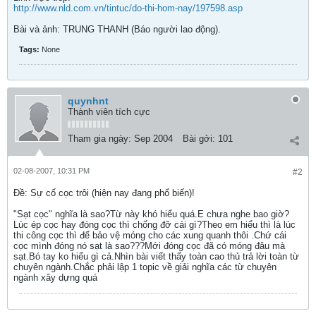
http://www.nld.com.vn/tintuc/do-thi-hom-nay/197598.asp
Bài và ảnh: TRUNG THANH (Báo người lao động).
Tags:
None
quynhnt
Thành viên tích cực
Tham gia ngày:
Sep 2004
Bài gởi:
101
02-08-2007, 10:31 PM
#2
Ðề: Sự cố cọc trôi (hiện nay đang phổ biến)!
"Sạt cọc" nghĩa là sao?Từ này khó hiểu quá.E chưa nghe bao giờ?
Lúc ép cọc hay đóng cọc thì chống đỡ cái gì?Theo em hiểu thì là lúc
thi công cọc thì để bảo vệ móng cho các xung quanh thôi .Chứ cái
cọc mình đóng nó sạt là sao???Mới đóng cọc đã có móng đâu mà
sạt.Bó tay ko hiểu gì cả.Nhìn bài viết thấy toàn cao thủ trả lời toàn từ
chuyên ngành.Chắc phải lập 1 topic về giải nghĩa các từ chuyên
ngành xây dựng quá