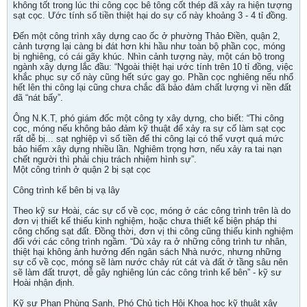
không tốt trong lúc thi công cọc bê tông cốt thép đã xảy ra hiện tượng
sạt cọc. Ước tính số tiền thiệt hại do sự cố này khoảng 3 - 4 tỉ đồng.
Đến một công trình xây dựng cao ốc ở phường Thảo Điền, quận 2,
cảnh tượng lại càng bi đát hơn khi hầu như toàn bộ phần cọc, móng
bị nghiêng, có cái gãy khúc. Nhìn cảnh tượng này, một cán bộ trong
ngành xây dựng lắc đầu: “Ngoài thiệt hại ước tính trên 10 tỉ đồng, việc
khắc phục sự cố này cũng hết sức gay go. Phần cọc nghiêng nếu nhổ
hết lên thi công lại cũng chưa chắc đã bảo đảm chất lượng vì nền đất
đã “nát bấy”.
Ông N.K.T, phó giám đốc một công ty xây dựng, cho biết: “Thi công
cọc, móng nếu không bảo đảm kỹ thuật để xảy ra sự cố làm sạt cọc
rất dễ bị... sạt nghiệp vì số tiền để thi công lại có thể vượt quá mức
bảo hiểm xây dựng nhiều lần. Nghiêm trọng hơn, nếu xảy ra tai nạn
chết người thì phải chịu trách nhiệm hình sự”.
Một công trình ở quận 2 bị sạt cọc
Công trình kế bên bị vạ lây
Theo kỹ sư Hoài, các sự cố về cọc, móng ở các công trình trên là do
đơn vị thiết kế thiếu kinh nghiệm, hoặc chưa thiết kế biện pháp thi
công chống sạt đất. Đồng thời, đơn vị thi công cũng thiếu kinh nghiệm
đối với các công trình ngầm. “Dù xảy ra ở những công trình tư nhân,
thiệt hại không ảnh hưởng đến ngân sách Nhà nước, nhưng những
sự cố về cọc, móng sẽ làm nước chảy rút cát và đất ở tầng sâu nên
sẽ làm đất trượt, dễ gây nghiêng lún các công trình kế bên” - kỹ sư
Hoài nhận định.
Kỹ sư Phan Phùng Sanh, Phó Chủ tịch Hội Khoa học kỹ thuật xây