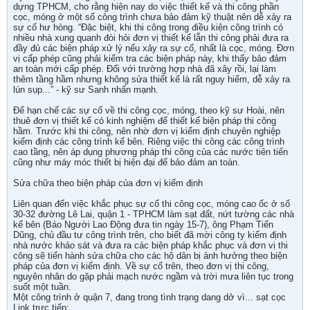
dựng TPHCM, cho rằng hiện nay do việc thiết kế và thi công phần
cọc, móng ở một số công trình chưa bảo đảm kỹ thuật nên dễ xảy ra
sự cố hư hỏng. “Đặc biệt, khi thi công trong điều kiện công trình có
nhiều nhà xung quanh đòi hỏi đơn vị thiết kế lẫn thi công phải đưa ra
đầy đủ các biện pháp xử lý nếu xảy ra sự cố, nhất là cọc, móng. Đơn
vị cấp phép cũng phải kiểm tra các biện pháp này, khi thấy bảo đảm
an toàn mới cấp phép. Đối với trường hợp nhà đã xây rồi, lại làm
thêm tầng hầm nhưng không sửa thiết kế là rất nguy hiểm, dễ xảy ra
lún sụp...” - kỹ sư Sanh nhấn mạnh.
Để hạn chế các sự cố về thi công cọc, móng, theo kỹ sư Hoài, nên
thuê đơn vị thiết kế có kinh nghiệm để thiết kế biện pháp thi công
hầm. Trước khi thi công, nên nhờ đơn vị kiểm định chuyên nghiệp
kiểm định các công trình kế bên. Riêng việc thi công các công trình
cao tầng, nên áp dụng phương pháp thi công của các nước tiên tiến
cũng như máy móc thiết bị hiện đại để bảo đảm an toàn.
Sửa chữa theo biện pháp của đơn vị kiểm định
Liên quan đến việc khắc phục sự cố thi công cọc, móng cao ốc ở số
30-32 đường Lê Lai, quận 1 - TPHCM làm sạt đất, nứt tường các nhà
kế bên (Báo Người Lao Động đưa tin ngày 15-7), ông Phạm Tiến
Dũng, chủ đầu tư công trình trên, cho biết đã mời công ty kiểm định
nhà nước khảo sát và đưa ra các biện pháp khắc phục và đơn vị thi
công sẽ tiến hành sửa chữa cho các hộ dân bị ảnh hưởng theo biện
pháp của đơn vị kiểm định. Về sự cố trên, theo đơn vị thi công,
nguyên nhân do gặp phải mạch nước ngầm và trời mưa liên tục trong
suốt một tuần.
Một công trình ở quận 7, đang trong tình trạng dang dở vì... sạt cọc
Link trực tiếp: