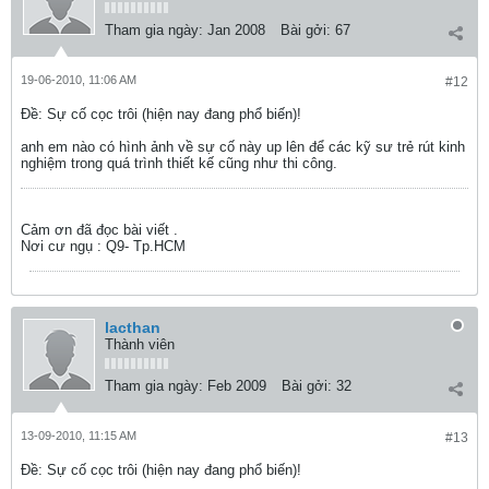
Tham gia ngày:
Jan 2008
Bài gởi:
67
19-06-2010, 11:06 AM
#12
Ðề: Sự cố cọc trôi (hiện nay đang phổ biến)!
anh em nào có hình ảnh về sự cố này up lên để các kỹ sư trẻ rút kinh
nghiệm trong quá trình thiết kế cũng như thi công.
Cảm ơn đã đọc bài viết .
Nơi cư ngụ : Q9- Tp.HCM
lacthan
Thành viên
Tham gia ngày:
Feb 2009
Bài gởi:
32
13-09-2010, 11:15 AM
#13
Ðề: Sự cố cọc trôi (hiện nay đang phổ biến)!