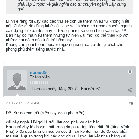
phải lập 1 topic về giải nghĩa các từ chuyên ngành xây dựng
quá
Mình e rằng rồi đây các cao thủ sẽ còn đẻ thêm nhiều từ không hiểu
nổi. Chắc gì đã dừng lại ở cái "cọc sạt" không có trong chuyên ngành
xây dựng từ xưa đến nay..., tưong lai rồi sẽ còn nhiều sáng tạo !?!
Bạn hãy cố mà hiểu thêm những từ hiện đại mới có thể theo kịp với
những cải cách của tuổi trẻ hôm nay.
Không cần phải thêm topic về ngữ nghĩa gì cả cứ để tự phát cho
phong phú thêm tiếng nước nhà.
namxd9
Thành viên
Tham gia ngày:
May 2007
Bài gởi:
61
29-06-2009, 12:51 AM
#9
Ðề: Sự cố cọc trôi (hiện nay đang phổ biến)!
cái này ngoài HN gọi là trôi đầu cọc phải ko các bác.
Em nghĩ đây là do địa chất trong đó phức tạp.tầng đất tốt (tầng Vĩnh
Phú) ở độ sâu lớn.nên nếu ép cọc thì sẽ ko đến nơi do đó cọc phần
ma sát là quan trọng.khi các cọc chưa được lên kết nhau bằng đài