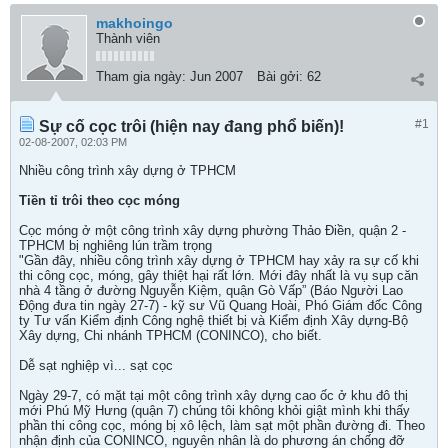
makhoingo
Thành viên
Tham gia ngày:
Jun 2007
Bài gởi:
62
#1
Sự cố cọc trôi (hiện nay đang phổ biến)!
02-08-2007, 02:03 PM
Nhiều công trình xây dựng ở TPHCM
Tiền tỉ trôi theo cọc móng
Cọc móng ở một công trình xây dựng phường Thảo Điền, quận 2 -
TPHCM bị nghiêng lún trầm trọng
"Gần đây, nhiều công trình xây dựng ở TPHCM hay xảy ra sự cố khi
thi công cọc, móng, gây thiệt hại rất lớn. Mới đây nhất là vụ sụp căn
nhà 4 tầng ở đường Nguyễn Kiệm, quận Gò Vấp” (Báo Người Lao
Động đưa tin ngày 27-7) - kỹ sư Vũ Quang Hoài, Phó Giám đốc Công
ty Tư vấn Kiểm định Công nghệ thiết bị và Kiểm định Xây dựng-Bộ
Xây dựng, Chi nhánh TPHCM (CONINCO), cho biết.
Dễ sạt nghiệp vì... sạt cọc
Ngày 29-7, có mặt tại một công trình xây dựng cao ốc ở khu đô thị
mới Phú Mỹ Hưng (quận 7) chúng tôi không khỏi giật mình khi thấy
phần thi công cọc, móng bị xô lệch, làm sạt một phần đường đi. Theo
nhận định của CONINCO, nguyên nhân là do phương án chống đỡ