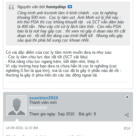
Nguyên văn bởi
honeydiep
Công trình anh ksminh làm ở bình chánh . cọc bị nghêng
khoảng 500 mm . Cọc ly tâm ust .Anh Minh sử lý thế này :
khi thử PDA thì cọc không khuyết tật . và SCT vẫn đảm bảo
là 400 tấn . Như vậy chỉ sử lý lệch tâm thôi . Còn nếu PDA
báo là bị nứt hay gãy cọc . thì xem nó gãy ở đoạn nào thì cắt
đoạn nó . rồi nối lên đúng cao trình thiết kế . Nhưng nếu gãy
sâu quá thì phải bổ xung cọc khoan nhồi .
Có vài đặc điểm của cọc ly tâm mình muốn đưa ra như sau:
- Cọc ly tâm chịu lực dọc rất tốt (SCT vật liệu)
- Khả năng chịu lực ngang kém, tiết diện nhỏ, thép ít.
Vì vậy trường hợp bạn đưa ra chưa hẳn là cọc bị nghiêng (cọc
nghiêng 0.5m là quá lớn), mà là cọc đã bị gãy ở phần nào đó rồi -
thường là gãy ở phía trên do các tác động ngoại tải.
xuankien2910
Thành viên mới
Tham gia ngày:
Sep 2010
Bài gởi:
8
13-09-2010, 11:37 AM
#14