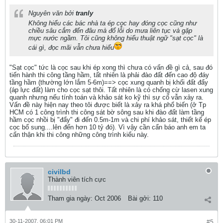
Nguyên văn bởi
tranly
Không hiểu các bác nhà ta ép cọc hay đóng cọc cũng như
chiều sâu cắm đến đâu mà đổ lỗi do mưa liên tục và gặp
mực nước ngầm. Tôi cũng không hiểu thuật ngữ "sạt cọc" là
cái gì, đọc mãi vẫn chưa hiểu
"Sạt cọc" tức là cọc sau khi ép xong thì chưa có vấn đề gì cả, sau đó
tiến hành thi công tầng hầm, tất nhiên là phải đào đất đến cao độ đáy
tầng hầm (thường lớn lắm 5-6m)==> cọc xung quanh bị khối đất đẩy
(áp lực đất) làm cho cọc sạt thôi. Tất nhiên là có chống cừ lasen xung
quanh nhưng nếu tính toán và khảo sát ko kỹ thì sự cố vẫn xảy ra.
Vấn đề này hiện nay theo tôi được biết là xảy ra khá phổ biến (ở Tp
HCM có 1 công trình thi công sát bờ sông sau khi đào đất làm tầng
hầm cọc nhồi bị "đẩy" đi đến 0.5m-1m và chi phí khảo sát, thiết kế ép
cọc bổ sung....lên đến hơn 10 tỷ đó). Vì vậy cần cẩn báo anh em ta
cẩn thận khi thi công những công trình kiểu này.
civilbd
Thành viên tích cực
Tham gia ngày:
Oct 2006
Bài gởi:
110
30-11-2007, 06:01 PM
#5