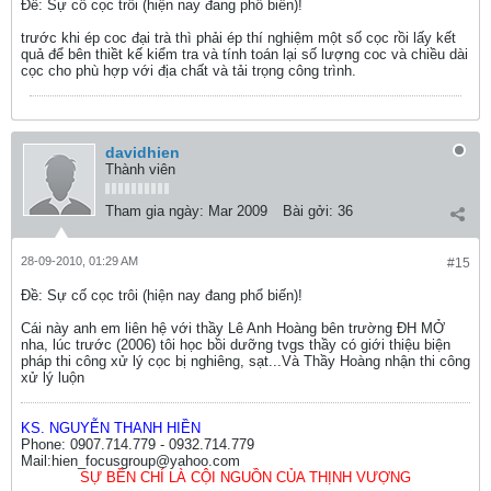
Ðề: Sự cố cọc trôi (hiện nay đang phổ biến)!
trước khi ép coc đại trà thì phải ép thí nghiệm một số cọc rồi lấy kết
quả để bên thiềt kế kiểm tra và tính toán lại số lượng coc và chiều dài
cọc cho phù hợp với địa chất và tải trọng công trình.
davidhien
Thành viên
Tham gia ngày:
Mar 2009
Bài gởi:
36
28-09-2010, 01:29 AM
#15
Ðề: Sự cố cọc trôi (hiện nay đang phổ biến)!
Cái này anh em liên hệ với thầy Lê Anh Hoàng bên trường ĐH MỞ
nha, lúc trước (2006) tôi học bồi dưỡng tvgs thầy có giới thiệu biện
pháp thi công xử lý cọc bị nghiêng, sạt...Và Thầy Hoàng nhận thi công
xử lý luộn
KS. NGUYỄN THANH HIỀN
Phone: 0907.714.779 - 0932.714.779
Mail:hien_focusgroup@yahoo.com
SỰ BỀN CHÍ LÀ CỘI NGUỒN CỦA THỊNH VƯỢNG