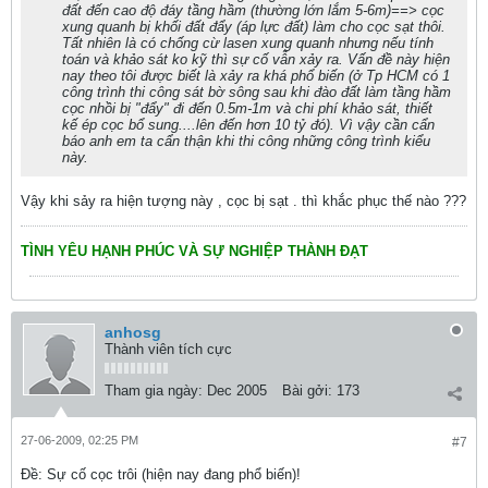
đất đến cao độ đáy tầng hầm (thường lớn lắm 5-6m)==> cọc
xung quanh bị khối đất đẩy (áp lực đất) làm cho cọc sạt thôi.
Tất nhiên là có chống cừ lasen xung quanh nhưng nếu tính
toán và khảo sát ko kỹ thì sự cố vẫn xảy ra. Vấn đề này hiện
nay theo tôi được biết là xảy ra khá phổ biến (ở Tp HCM có 1
công trình thi công sát bờ sông sau khi đào đất làm tầng hầm
cọc nhồi bị "đẩy" đi đến 0.5m-1m và chi phí khảo sát, thiết
kế ép cọc bổ sung....lên đến hơn 10 tỷ đó). Vì vậy cần cẩn
báo anh em ta cẩn thận khi thi công những công trình kiểu
này.
Vậy khi sảy ra hiện tượng này , cọc bị sạt . thì khắc phục thế nào ???
TÌNH YÊU HẠNH PHÚC VÀ SỰ NGHIỆP THÀNH ĐẠT
anhosg
Thành viên tích cực
Tham gia ngày:
Dec 2005
Bài gởi:
173
27-06-2009, 02:25 PM
#7
Ðề: Sự cố cọc trôi (hiện nay đang phổ biến)!