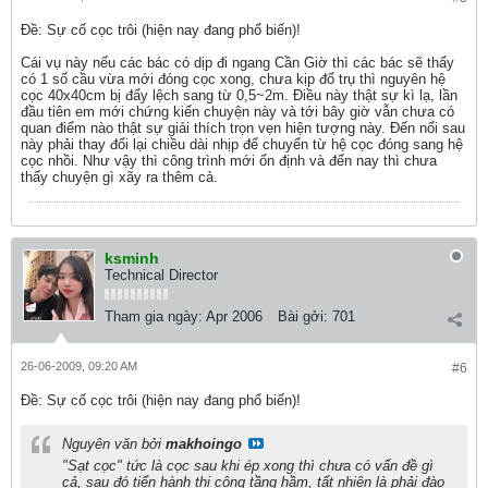
Ðề: Sự cố cọc trôi (hiện nay đang phổ biến)!
Cái vụ này nếu các bác có dịp đi ngang Cần Giờ thì các bác sẽ thấy
có 1 số cầu vừa mới đóng cọc xong, chưa kịp đổ trụ thì nguyên hệ
cọc 40x40cm bị đẩy lệch sang từ 0,5~2m. Điều này thật sự kì lạ, lần
đầu tiên em mới chứng kiến chuyện này và tới bây giờ vẫn chưa có
quan điểm nào thật sự giải thích trọn vẹn hiện tượng này. Đến nổi sau
này phải thay đổi lại chiều dài nhịp để chuyển từ hệ cọc đóng sang hệ
cọc nhồi. Như vậy thì công trình mới ổn định và đến nay thì chưa
thấy chuyện gì xãy ra thêm cả.
ksminh
Technical Director
Tham gia ngày:
Apr 2006
Bài gởi:
701
26-06-2009, 09:20 AM
#6
Ðề: Sự cố cọc trôi (hiện nay đang phổ biến)!
Nguyên văn bởi
makhoingo
"Sạt cọc" tức là cọc sau khi ép xong thì chưa có vấn đề gì
cả, sau đó tiến hành thi công tầng hầm, tất nhiên là phải đào