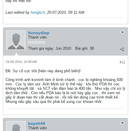
này thì mệt rồi!
Last edited by
honglich
;
20-07-2010, 09:11 AM
.
honeydiep
Thành viên
Tham gia ngày:
Jun 2010
Bài gởi:
38
19-06-2010, 10:08 AM
#11
Ðề: Sự cố cọc trôi (hiện nay đang phổ biến)!
Công trình anh ksminh làm ở bình chánh . cọc bị nghêng khoảng 500
mm . Cọc ly tâm ust .Anh Minh sử lý thế này : khi thử PDA thì cọc
không khuyết tật . và SCT vẫn đảm bảo là 400 tấn . Như vậy chỉ sử lý
lệch tâm thôi . Còn nếu PDA báo là bị nứt hay gãy cọc . thì xem nó
gãy ở đoạn nào thì cắt đoạn nó . rồi nối lên đúng cao trình thiết kế .
Nhưng nếu gãy sâu quá thì phải bổ xung cọc khoan nhồi .
baych44
Thành viên