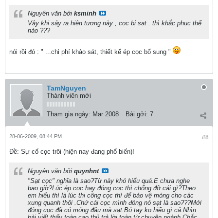
Nguyên văn bởi
ksminh
Vậy khi sảy ra hiện tượng này , cọc bị sạt . thì khắc phục thế
nào ???
nói rồi đó : " ...chi phí khảo sát, thiết kế ép cọc bổ sung "
TamNguyen
Thành viên mới
Tham gia ngày:
Mar 2008
Bài gởi:
7
28-06-2009, 08:44 PM
#8
Ðề: Sự cố cọc trôi (hiện nay đang phổ biến)!
Nguyên văn bởi
quynhnt
"Sạt cọc" nghĩa là sao?Từ này khó hiểu quá.E chưa nghe
bao giờ?Lúc ép cọc hay đóng cọc thì chống đỡ cái gì?Theo
em hiểu thì là lúc thi công cọc thì để bảo vệ móng cho các
xung quanh thôi .Chứ cái cọc mình đóng nó sạt là sao???Mới
đóng cọc đã có móng đâu mà sạt.Bó tay ko hiểu gì cả.Nhìn
bài viết thấy toàn cao thủ trả lời toàn từ chuyên ngành.Chắc