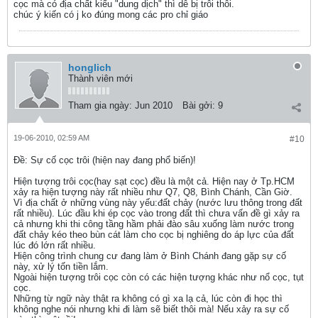
cọc mà có địa chất kiểu "dung dịch" thì dễ bị trôi thôi.
chúc ý kiến có j ko đúng mong các pro chỉ giáo
honglich
Thành viên mới
Tham gia ngày:
Jun 2010
Bài gởi:
9
19-06-2010, 02:59 AM
#10
Ðề: Sự cố cọc trôi (hiện nay đang phổ biến)!
Hiện tượng trôi cọc(hay sạt cọc) đều là một cả. Hiện nay ở Tp.HCM
xảy ra hiện tượng này rất nhiều như Q7, Q8, Bình Chánh, Cần Giờ.
Vì địa chất ở những vùng này yếu:đất chảy (nước lưu thông trong đất
rất nhiều). Lúc đầu khi ép cọc vào trong đất thì chưa vấn đề gì xảy ra
cả nhưng khi thi công tầng hầm phải đào sâu xuống làm nước trong
đất chảy kéo theo bùn cát làm cho cọc bị nghiêng do áp lực của đất
lúc đó lớn rất nhiều.
Hiện công trình chung cư đang làm ở Bình Chánh đang gặp sự cố
này, xử lý tốn tiền lắm.
Ngoài hiện tượng trôi cọc còn có các hiện tượng khác như nổ cọc, tụt
cọc.
Những từ ngữ này thật ra không có gì xa lạ cả, lúc còn đi học thì
không nghe nói nhưng khi đi làm sẽ biết thôi mà! Nếu xảy ra sự cố