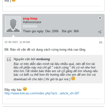
mà ).
eng-hiep
Administrator
Tham gia ngày:
Dec 2006
Bài gởi:
866
22-08-2007, 11:49 AM
#5
Ðề: Bàn về vấn đề sử dụng vách cứng trong nhà cao tầng
Nguyên văn bởi
mrduong
Bác ơi trên diễn đàn mình tài liệu nhiều quá, nên để tìm tài
liệu về phần này mà chỉ gõ " vách cứng " thì có vẻ như hơi
khó tìm.Tất nhiên bản thân em sẽ cố gắng để tìm nhưng nếu
bác có biết cụ thể hơn thì hướng dẫn cho em để em tìm và
download về cho tiện ( thì giờ là quí mà ).
Đây này bác
http://www.ketcau.com/index.php?acti...article_id=187