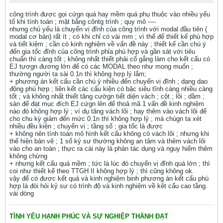
công trình được gọi cứgn quá hay mềm quá phụ thuộc vào nhiều yếu
tố khi tính toán ; mặt bằng côntg trình ; quy mô ----
nhưng chủ yếu là chuyển vị đĩnh của công trình với modal đầu tiên (
modal cơ bản) rất ít ; có khi chỉ có vài mm ; vì thế để thiết kế phù hợp
và tiết kiệm ; cần có kinh nghiệm về vấn đề này ; thiết kế cần chú ý
đến gia tốc đĩnh của công trình phỉa phù hợp và gần sát với tiêu
chuẩn thì càng tốt ; không nhất thiết phải cố gắng làm cho kết cấu có
EJ tươgn đương lớn để có các MODAL theo như mong muốn ;
thường người ta sài 0.1n thì không hợp lý lắm;
+ phương án kết cấu cần chú ý nhiều đến chuyển vị đĩnh ; dạng dao
động phù hợp ; liên kết các cấu kiện có bậc siêu tĩnh càng nhiều càng
tốt ; và không nhất thiết tăng cườgn tiết diện vách ; cột ; lõi ; dầm ;
sàn để đạt mục đích EJ cứgn lên để thoả mã 1 vấn đề kinh nghiệm
nào đó không hợp lý ; ví dụ tăng vách lõi ; hay thêm vào vách lõi để
cho chu kỳ giảm đến mức 0.1n thì không hợp lý ; mà chúgn ta xét
nhiều đều kiện ; chuyển vị ; tầng số ; gia tốc là được
+ không nên tính toán mô hình kết cấu không có vách lõi ; nhưng khi
thể hiện bản vẽ ; 1 số kỷ sư thường không an tâm và thêm vách lõi
vào cho an toàn ; thực ra cái này là phản tác dụng và nguy hiểm thêm
không chừng
+ nhưng kết cấu quá mềm ; tức là lúc đó chuyển vị đĩnh quá lớn ; thì
coi như thiết kế theo TTGH II không hợp lý ; thì cũng không ok.
vậy để có được kết quả và kinh nghiệm binh phương án kết cấu phù
hợp là đòi hỏi kỷ sư có trình độ và kinh nghiệm về kêt cấu cao tầng.
vài dòng
TÌNH YÊU HẠNH PHÚC VÀ SỰ NGHIỆP THÀNH ĐẠT