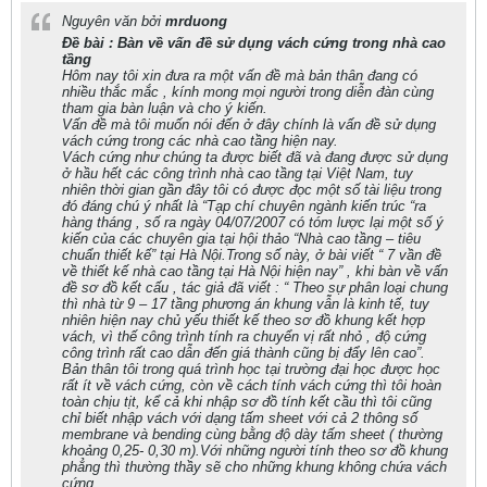
Nguyên văn bởi
mrduong
Đề bài : Bàn về vấn đề sử dụng vách cứng trong nhà cao
tầng
Hôm nay tôi xin đưa ra một vấn đề mà bản thân đang có
nhiều thắc mắc , kính mong mọi người trong diễn đàn cùng
tham gia bàn luận và cho ý kiến.
Vấn đề mà tôi muốn nói đến ở đây chính là vấn đề sử dụng
vách cứng trong các nhà cao tầng hiện nay.
Vách cứng như chúng ta được biết đã và đang được sử dụng
ở hầu hết các công trình nhà cao tầng tại Việt Nam, tuy
nhiên thời gian gần đây tôi có được đọc một số tài liệu trong
đó đáng chú ý nhất là “Tạp chí chuyên ngành kiến trúc “ra
hàng tháng , số ra ngày 04/07/2007 có tóm lược lại một số ý
kiến của các chuyên gia tại hội thảo “Nhà cao tầng – tiêu
chuẩn thiết kế” tại Hà Nội.Trong số này, ở bài viết “ 7 vần đề
về thiết kế nhà cao tầng tại Hà Nội hiện nay” , khi bàn về vấn
đề sơ đồ kết cấu , tác giả đã viết : “ Theo sự phân loại chung
thì nhà từ 9 – 17 tầng phương án khung vẫn là kinh tế, tuy
nhiên hiện nay chủ yếu thiết kế theo sơ đồ khung kết hợp
vách, vì thế công trình tính ra chuyển vị rất nhỏ , độ cứng
công trình rất cao dẫn đến giá thành cũng bị đẩy lên cao”.
Bản thân tôi trong quá trình học tại trường đại học được học
rất ít về vách cứng, còn về cách tính vách cứng thì tôi hoàn
toàn chịu tịt, kể cả khi nhập sơ đồ tính kết cầu thì tôi cũng
chỉ biết nhập vách với dạng tấm sheet với cả 2 thông số
membrane và bending cùng bằng độ dày tấm sheet ( thường
khoảng 0,25- 0,30 m).Với những người tính theo sơ đồ khung
phẳng thì thường thầy sẽ cho những khung không chứa vách
cứng.