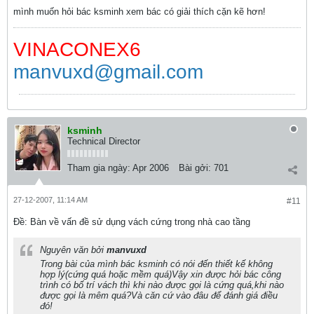
mình muốn hỏi bác ksminh xem bác có giải thích cặn kẽ hơn!
VINACONEX6
manvuxd@gmail.com
ksminh
Technical Director
Tham gia ngày:
Apr 2006
Bài gởi:
701
27-12-2007, 11:14 AM
#11
Ðề: Bàn về vấn đề sử dụng vách cứng trong nhà cao tầng
Nguyên văn bởi
manvuxd
Trong bài của mình bác ksminh có nói đến thiết kế không
hợp lý(cứng quá hoặc mềm quá)Vậy xin được hỏi bác công
trình có bố trí vách thì khi nào được gọi là cứng quá,khi nào
được gọi là mêm quá?Và căn cứ vào đâu để đánh giá điều
đó!