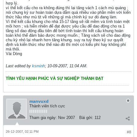
hợp lý.
vì thế kết cấu cho ra không đúng thì lại tăng vách 1 cách mù quáng ;
nói chung kỷ sư hoàn toàn dựa dẫm quá nhiều vào phần mền với kiến
thức hầu như mù tịt về những gì mà chính kỷ sư đó đang làm.
Vì thế kết cấu khung cho nhà 15-17 tầng sẽ rất mềm và tính toán mệt
mõi hơn ; và hiễn nhiên để đạt được yêu cầu để dao động cho ra 1
tầng số dao động đầu tiên để bớt tính toán thì kết cấu khung hoàn
toàn khó thể đảm bảo được mong muốn.; Tăng vách sẽ cho dao động
chu kỳ nhỏ lại nhanh hơn tăng khung. suy ra tuỳ theo kỷ sư quyết
định và kiến thức như thế nào đó thì mới có kiểu phí hay không phí
mà thôi.
Vài Dòng
Last edited by
ksminh
;
10-09-2007, 11:04 AM
.
TÌNH YÊU HẠNH PHÚC VÀ SỰ NGHIỆP THÀNH ĐẠT
manvuxd
Thành viên tích cực
Tham gia ngày:
Nov 2007
Bài gởi:
112
26-12-2007, 02:11 PM
#8