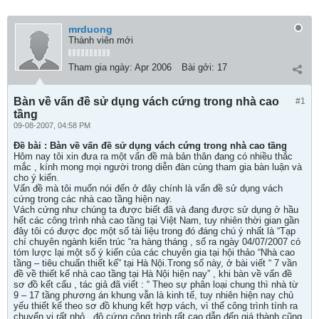
mrduong
Thành viên mới
Tham gia ngày:
Apr 2006
Bài gởi:
17
Bàn về vấn đề sử dụng vách cứng trong nhà cao
#1
tầng
09-08-2007, 04:58 PM
Đề bài : Bàn về vấn đề sử dụng vách cứng trong nhà cao tầng
Hôm nay tôi xin đưa ra một vấn đề mà bản thân đang có nhiều thắc
mắc , kính mong mọi người trong diễn đàn cùng tham gia bàn luận và
cho ý kiến.
Vấn đề mà tôi muốn nói đến ở đây chính là vấn đề sử dụng vách
cứng trong các nhà cao tầng hiện nay.
Vách cứng như chúng ta được biết đã và đang được sử dụng ở hầu
hết các công trình nhà cao tầng tại Việt Nam, tuy nhiên thời gian gần
đây tôi có được đọc một số tài liệu trong đó đáng chú ý nhất là “Tạp
chí chuyên ngành kiến trúc “ra hàng tháng , số ra ngày 04/07/2007 có
tóm lược lại một số ý kiến của các chuyên gia tại hội thảo “Nhà cao
tầng – tiêu chuẩn thiết kế” tại Hà Nội.Trong số này, ở bài viết “ 7 vần
đề về thiết kế nhà cao tầng tại Hà Nội hiện nay” , khi bàn về vấn đề
sơ đồ kết cấu , tác giả đã viết : “ Theo sự phân loại chung thì nhà từ
9 – 17 tầng phương án khung vẫn là kinh tế, tuy nhiên hiện nay chủ
yếu thiết kế theo sơ đồ khung kết hợp vách, vì thế công trình tính ra
chuyển vị rất nhỏ , độ cứng công trình rất cao dẫn đến giá thành cũng