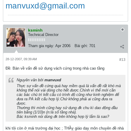
manvuxd@gmail.com
ksminh
Technical Director
Tham gia ngày:
Apr 2006
Bài gởi:
701
28-12-2007, 09:39 AM
#13
Ðề: Bàn về vấn đề sử dụng vách cứng trong nhà cao tầng
Nguyên văn bởi
manvuxd
Thực sự vấn đề cứng quá hay mềm quá là vấn đề rất khó mà
không thể nói vài dòng cho hết được.Chính vì thế mới cần
các bác chủ trì kết cấu có trình độ cũng như kinh nghiệm để
đưa ra PA kết cấu hợp lý.Chứ không phải ai cũng đưa ra
được.
Thường thì mình cũng hay sử dụng đk chu kì dao động đầu
tiên bằng (1/10)n (n:là số tầng nhà).
Bác ksminh nói dùng đk trên không hợp lý lắm là sao?
khi tôi còn ở mái trường đại học ; THẦy giáo dạy môn chuyên đề nhà