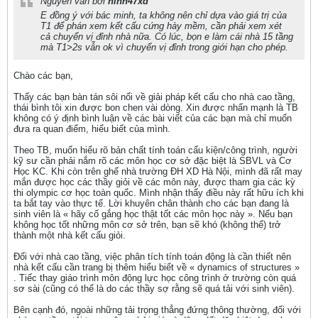
Nguyên văn bởi
ninh47xd
E đồng ý với bác minh, ta không nên chỉ dựa vào giá trị của
T1 để phán xem kết cấu cứng hày mềm, cần phải xem xét
cả chuyển vị đỉnh nhà nữa. Có lúc, bọn e làm cái nhà 15 tầng
mà T1>2s vẫn ok vì chuyển vị đỉnh trong giới hạn cho phép.
Chào các bạn,
Thấy các bạn bàn tán sôi nổi về giải pháp kết cấu cho nhà cao tầng,
thái bình tôi xin được bon chen vài dòng. Xin được nhấn mạnh là TB
không có ý định bình luận về các bài viết của các bạn mà chỉ muốn
đưa ra quan điểm, hiểu biết của mình.
Theo TB, muốn hiểu rõ bản chất tính toán cấu kiện/công trình, người
kỹ sư cần phải nắm rõ các môn học cơ sở đặc biệt là SBVL và Cơ
Học KC. Khi còn trên ghế nhà trường ĐH XD Hà Nội, mình đã rất may
mắn được học các thầy giỏi về các môn này, được tham gia các kỳ
thi olympic cơ học toàn quốc. Mình nhận thấy điều này rất hữu ích khi
ta bắt tay vào thực tế. Lời khuyên chân thành cho các bạn đang là
sinh viên là « hãy cố gắng học thật tốt các môn học này ». Nếu bạn
không học tốt những môn cơ sở trên, bạn sẽ khó (không thể) trở
thành một nhà kết cấu giỏi.
Đối với nhà cao tầng, việc phân tích tính toán động là cần thiết nên
nhà kết cấu cần trang bị thêm hiểu biết về « dynamics of structures »
. Tiếc thay giáo trình môn động lực học công trình ở trường còn quá
sơ sài (cũng có thể là do các thầy sợ rằng sẽ quá tải với sinh viên).
Bên cạnh đó, ngoài những tải trọng thẳng đứng thông thường, đối với