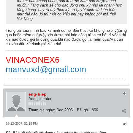
thì kết cấu khung hoàn toàn khó thể đảm bảo được mong
muốn.; Tăng vách sẽ cho dao động chu kỳ nhỏ lại nhanh hơn
tăng khung. suy ra tuỳ theo kỷ sư quyết định và kiến thức
như thế nào đó thì mới có kiểu phí hay không phí mà thôi.
Vài Dòng
Trong bài của mình bác ksminh có nói đến thiết kế không hợp lý(cứng
quá hoặc mềm quá)Vậy xin được hỏi bác công trình có bố trí vách thì
khi nào được gọi là cứng quá,khi nào được gọi là mêm quá?Và căn
cứ vào đâu để đánh giá điều đó!
VINACONEX6
manvuxd@gmail.com
eng-hiep
Administrator
Tham gia ngày:
Dec 2006
Bài gởi:
866
26-12-2007, 02:18 PM
#9
Ðề: Bàn về vấn đề sử dụng vách cứng trong nhà cao tầng