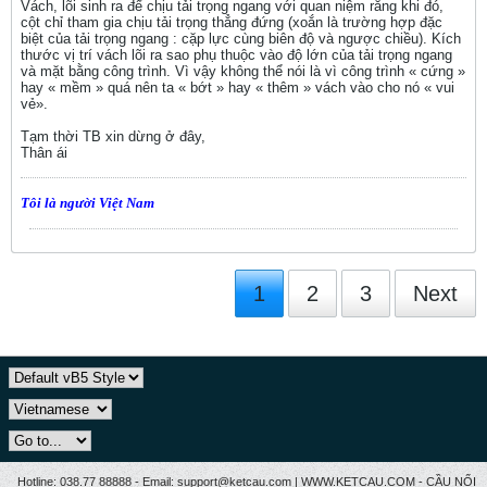
Vách, lõi sinh ra để chịu tải trọng ngang với quan niệm rằng khi đó,
cột chỉ tham gia chịu tải trọng thẳng đứng (xoắn là trường hợp đặc
biệt của tải trọng ngang : cặp lực cùng biên độ và ngược chiều). Kích
thước vị trí vách lõi ra sao phụ thuộc vào độ lớn của tải trọng ngang
và mặt bằng công trình. Vì vậy không thể nói là vì công trình « cứng »
hay « mềm » quá nên ta « bớt » hay « thêm » vách vào cho nó « vui
vẻ».
Tạm thời TB xin dừng ở đây,
Thân ái
Tôi là người Việt Nam
1
2
3
Next
Hotline: 038.77 88888 - Email: support@ketcau.com | WWW.KETCAU.COM - CẦU NỐI