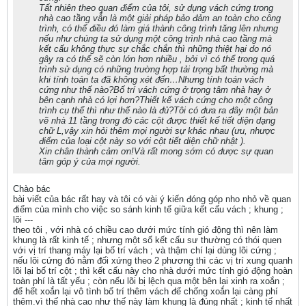
Tất nhiên theo quan điểm của tôi, sử dụng vách cứng trong
nhà cao tầng vẫn là một giải pháp bảo đảm an toàn cho công
trình, có thể điều đó làm giá thành công trình tăng lên nhưng
nếu như chúng ta sử dụng một công trình nhà cao tầng mà
kết cấu không thực sự chắc chắn thì những thiệt hại do nó
gây ra có thể sẽ còn lớn hơn nhiều , bởi vì có thể trong quá
trình sử dụng có những trường hợp tải trọng bất thường mà
khi tính toán ta đã không xét đến…Nhưng tính toán vách
cứng như thế nào?Bố trí vách cứng ở trọng tâm nhà hay ở
bên cạnh nhà có lợi hơn?Thiết kế vách cứng cho một công
trình cụ thể thì như thế nào là đủ?Tôi có đưa ra đây một bản
vẽ nhà 11 tầng trong đó các cột được thiết kế tiết diện dạng
chữ L,vậy xin hỏi thêm mọi người sự khác nhau (ưu, nhược
điểm của loại cột này so với cột tiết diện chữ nhật ).
Xin chân thành cảm ơn!Và rất mong sớm có được sự quan
tâm góp ý của mọi người.
Chào bác
bài viết của bác rất hay và tôi có vài ý kiến đóng góp nho nhỏ về quan
điểm của mình cho việc so sánh kinh tế giữa kết cấu vách ; khung ;
lõi ---
theo tôi , với nhà có chiều cao dưới mức tính gió động thì nên làm
khung là rất kinh tế ; nhưng một số kết cấu sư thường có thói quen
với vị trí thang máy lại bố trí vách ; và thậm chí lại dùng lõi cứng ;
nếu lõi cứng đó nằm đối xứng theo 2 phương thì các vị trí xung quanh
lõi lại bố trí cột ; thì kết cấu này cho nhà dưới mức tính gió động hoàn
toàn phí là tất yếu ; còn nếu lõi bị lệch qua một bên lại xinh ra xoắn ;
để hết xoắn lại vô tình bố trí thêm vách để chống xoắn lại càng phí
thêm.vì thế nhà cao như thế này làm khung là đúng nhất ; kinh tế nhất