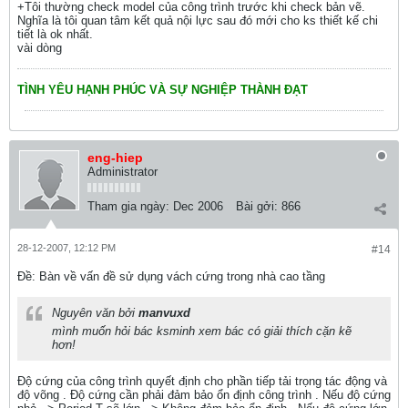
+Tôi thường check model của công trình trước khi check bản vẽ.
Nghĩa là tôi quan tâm kết quả nội lực sau đó mới cho ks thiết kế chi
tiết là ok nhất.
vài dòng
TÌNH YÊU HẠNH PHÚC VÀ SỰ NGHIỆP THÀNH ĐẠT
eng-hiep
Administrator
Tham gia ngày:
Dec 2006
Bài gởi:
866
28-12-2007, 12:12 PM
#14
Ðề: Bàn về vấn đề sử dụng vách cứng trong nhà cao tầng
Nguyên văn bởi
manvuxd
mình muốn hỏi bác ksminh xem bác có giải thích cặn kẽ
hơn!
Độ cứng của công trình quyết định cho phần tiếp tải trọng tác động và
độ võng . Độ cứng cần phải đảm bảo ổn định công trình . Nếu độ cứng