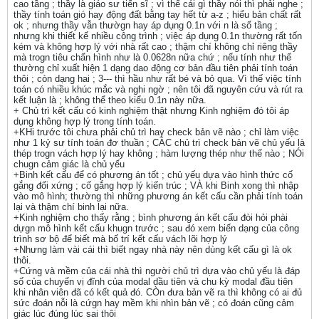
cao tầng ; thầy là giáo sư tiến sĩ ; vì thế cái gì thầy nói thì phải nghe ;
thầy tính toán gió hay động đất bằng tay hết từ a-z ; hiểu bản chất rất
ok ; nhưng thầy vẫn thườgn hay áp dụng 0.1n với n là số tầng ;
nhưng khi thiết kế nhiều công trình ; việc áp dụng 0.1n thường rất tốn
kém và không hợp lý với nhà rất cao ; thậm chí không chỉ riêng thầy
mà trogn tiêu chẩn hình như là 0.0628n nữa chứ ; nếu tính như thế
thường chỉ xuất hiện 1 dạng dao động cơ bản đầu tiên phải tính toán
thôi ; còn dạng hai ; 3--- thì hầu như rất bé và bỏ qua. Vì thế việc tính
toán có nhiều khúc mắc và nghi ngờ ; nên tôi đã nguyên cứu và rút ra
kết luận là ; không thể theo kiểu 0.1n này nữa.
+ Chủ trì kết cấu có kinh nghiệm thật nhưng Kinh nghiệm đó tôi áp
dụng không hợp lý trong tính toán.
+KHi trước tôi chưa phải chủ trì hay check bản vẽ nào ; chỉ làm việc
như 1 kỷ sư tính toán đơ thuần ; CÁC chủ trì check bản vẽ chủ yếu là
thép trogn vách hợp lý hay không ; hàm lượng thép như thế nào ; NÓi
chugn cảm giác là chủ yếu
+Binh kết cấu để có phương án tốt ; chủ yếu dựa vào hình thức cố
gắng đối xứng ; cố gắng hợp lý kiến trúc ; VÀ khi Binh xong thì nhập
vào mô hình; thường thì những phương án kết cấu cần phải tính toán
lại và thậm chí binh lại nữa.
+Kinh nghiệm cho thấy rằng ; bình phương án kết cấu đòi hỏi phài
dựgn mô hình kết cấu khugn trước ; sau đó xem biến dạng của công
trình sơ bộ để biết mà bố trí kết cấu vách lõi hợp lý
+Nhưng làm vài cái thì biết ngay nhà này nên dùng kết cấu gì là ok
thôi.
+Cứng và mềm của cái nhà thì người chủ trì dựa vào chủ yếu là đáp
số của chuyển vị đĩnh của modal dầu tiên và chu kỳ modal đầu tiên
khi nhân viên đã có kết quả đó. CÒn đưa bản vẽ ra thì không có ai đủ
sức đoán nỗi là cứgn hay mềm khi nhìn bản vẽ ; có đoán cũng cảm
giác lúc đúng lúc sai thôi