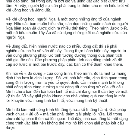
nhà cao tầng, tải trọng gây ra bởi gió và động đất đặc biệt được lưu
tâm. Vì vậy, người kỹ sư cần phải trang bị thêm cho mình hiểu biết về
khí động học và động đất.
Về khí động học, người Nga là một trong những ông tổ của ngành
này. Nếu các bạn muốn hiểu sâu, cần đọc những cuốn sách do người
Nga biên soạn đã được dịch ra nhiều thứ tiếng. Theo mình được biết,
một số tiêu chuẩn Tây Âu đã sử dụng những kết quả nghiên cứu của
người Nga.
Về động đất, hiển nhiên nước nào có nhiều động đất thì sẽ phải
nghiên cứu nhiều về vấn đề này. Trong thực hành hiện này, người ta
vẫn dùng phương pháp lực tĩnh tương đương thông qua phân tích
phổ gia tốc nền. Các phương pháp phân tích dao động mình đã đề
cập sơ lược ở một bài trước đây, các bạn có thể tham khảo thêm.
Khi nói về « độ cứng » của công trình, theo mình, đó là một từ mang
định tính hơn là định lượng. Đối với nhà kết cấu, định tính quan trọng
song định lượng mới là yếu tố quyết định. Cần nhấn mạnh là không
phải công trình càng « cứng » thì càng tốt cho ứng xử của kết cấu.
Mình chưa bàn đến bài toán kinh tế mà chỉ đang nói thuần túy về mặt
kỹ thuật. Vì vậy giải pháp khung cho nhà không quá cao tầng là một
lời khuyên vừa mang tính kinh tế, vừa mang tính kỹ thuật.
Mình đã làm một công trình 68 tầng (chưa kể 8 tầng hầm). Giải pháp
vách chưa « đủ độ » mà cần phải thêm giải pháp lõi nữa. Lõi trong
chưa đủ lại phải thêm cả lõi ngoài. Thế đấy, nhà cao tầng là một dạng
công trình đặc biệt nên không thể mơ hồ khi chọn giải pháp kết cấu
được.