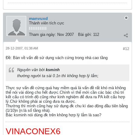
manvuxd
Thành viên tích cực
Tham gia ngày:
Nov 2007
Bài gởi:
112
28-12-2007, 01:38 AM
#12
Ðề: Bàn về vấn đề sử dụng vách cứng trong nhà cao tầng
Nguyên văn bởi
ksminh
thường người ta sài 0.1n thì không hợp lý lắm;
Thực sự vấn đề cứng quá hay mềm quá là vấn đề rất khó mà không
thể nói vài dòng cho hết được.Chính vì thế mới cần các bác chủ trì
kết cấu có trình độ cũng như kinh nghiệm để đưa ra PA kết cấu hợp
lý.Chứ không phải ai cũng đưa ra được.
Thường thì mình cũng hay sử dụng đk chu kì dao động đầu tiên bằng
(1/10)n (n:là số tầng nhà).
Bác ksminh nói dùng đk trên không hợp lý lắm là sao?
VINACONEX6