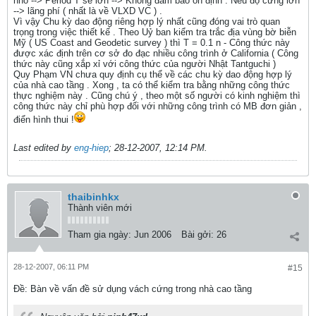
nhỏ --> Period T sẽ lớn --> Không đảm bảo ổn định . Nếu độ cứng lớn
--> lãng phí ( nhất là về VLXD VC ) .
Vì vậy Chu kỳ dao động riêng hợp lý nhất cũng đóng vai trò quan
trọng trong việc thiết kế . Theo Uỷ ban kiểm tra trắc địa vùng bờ biễn
Mỹ ( US Coast and Geodetic survey ) thì T = 0.1 n - Công thức này
được xác định trên cơ sở đo đạc nhiều công trình ở California ( Công
thức này cũng xắp xỉ với công thức của người Nhật Tantguchi )
Quy Phạm VN chưa quy định cụ thể về các chu kỳ dao động hợp lý
của nhà cao tầng . Xong , ta có thể kiểm tra bằng những công thức
thực nghiệm này . Cũng chú ý , theo một số người có kinh nghiệm thì
công thức này chỉ phù hợp đối với những công trình có MB đơn giản ,
điển hình thui !
Last edited by
eng-hiep
;
28-12-2007, 12:14 PM
.
thaibinhkx
Thành viên mới
Tham gia ngày:
Jun 2006
Bài gởi:
26
28-12-2007, 06:11 PM
#15
Ðề: Bàn về vấn đề sử dụng vách cứng trong nhà cao tầng