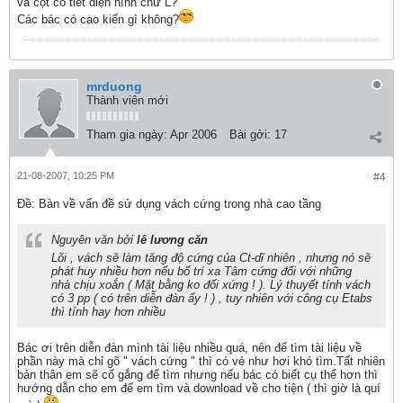
và cột có tiết diện hình chữ L?
Các bác có cao kiến gì không?
mrduong
Thành viên mới
Tham gia ngày:
Apr 2006
Bài gởi:
17
21-08-2007, 10:25 PM
#4
Ðề: Bàn về vấn đề sử dụng vách cứng trong nhà cao tầng
Nguyên văn bởi
lê lương căn
Lõi , vách sẽ làm tăng độ cứng của Ct-dĩ nhiên , nhưng nó sẽ
phát huy nhiều hơn nếu bố trí xa Tâm cứng đối với những
nhà chịu xoắn ( Mặt bằng ko đối xứng ! ). Lý thuyết tính vách
có 3 pp ( có trên diễn đàn ấy ! ) , tuy nhiên với công cụ Etabs
thì tính hay hơn nhiều
Bác ơi trên diễn đàn mình tài liệu nhiều quá, nên để tìm tài liệu về
phần này mà chỉ gõ " vách cứng " thì có vẻ như hơi khó tìm.Tất nhiên
bản thân em sẽ cố gắng để tìm nhưng nếu bác có biết cụ thể hơn thì
hướng dẫn cho em để em tìm và download về cho tiện ( thì giờ là quí