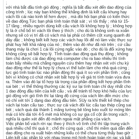
;
với nhà bắt đầu tính gió động ; nghĩa là bắt đầu xét đến dao động của
công trình ; lúc này bạn không thể khẳng định là kết cấu khung hay
vách lõi cái nào kinh tế hơn được , mà đòi hỏi bạn phải có kiến thức
về dao động.Tức bạn phải tính toán thật sát ; vì tôi thấy ; nhà từ 15-
17 tầng ; nhiều người dùng kết cấu vách lõi không hợp lý ; không hợp
lý là ở chổ bố trí vách lõi theo ý thích ; cho dù là không sinh ra xoắn
nhưng sẽ có vị trí đã có vách mà lại phải có thêm cột xung quanh đó
dày đặc ; không biết kết hợp các vách hay lõi để nó làm việc thực sự
phát huy hết khả năng của nó ; thêm vào đó như đã nói trên ; cứ cầu
thang máy là chơi 1 cái lõi cứng ngắc vào đó ; cho dù là đối xứng hay
không cũng sẽ bất hợp lý. TÍnh toán dao động quá thụ động ; không
làm chủ được cái dao động mà computer cho ra bao nhiêu thì tính
toán bấy nhiêu mà chẳng nguyên cứu thêm hay nhận xét với chu kỳ
dao động như thế là hợp lý chưa.vì thế luôn làm cho nhà quá cứng ;
lực gió tính toán lúc nào phần động thì quá ít so với phần tĩnh ; cũng
bởi vì không có chút nhận xét bất hợp lý về giá trị tính toán vừa đưa
ra. Thêm vào đó lại tổ hợp tải trọng của phần động kết hợp phần tĩnh
sai bét ; vì thế thông thường các kỷ sư lại tính toán chỉ duy nhất cho
1 dao động đầu tiên của kết cấu ; và để tránh tổ hợp khó hiểu của lực
gió động với gió tĩnh thì lại tăng độ cứng của vách lên đến mức cho
nó chỉ xét tới 1 dạng dao động đầu tiên. SUy ra khi thiết kế thép cho
vách lại toàn cấu tạo ; thực sự cái vách đôi lúc cấu tạo thép cũng sai
bét ; vách quá dài thành 1 mãng tường bê tông kéo xuốt từ móng lên
mái có khi dài tới 4-5 mét mà không có sự gia cố cột ẩn trong vách ;
nghĩa là quên xét đến độ mãnh ngoài mặt phẳng của vách.
Việc phân bố vách rời rạc theo ý thích vô tình chổ thì tập trung vách
quá nhiều chổ thì quá ít ; chổ thì cứng quá ; chổ thì mềm quá dẫn đến
dao động cho ra xuất hiện những kiểu có thể chưa từng thấy bao giờ ;
Liên kết các phần tử với nhau trong mô hình hoàn toàn rời rạc và bất