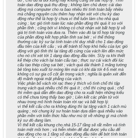
đó ; cho dù là đối xứng hay không cũng sẽ bất hợp lý. TÍnh
toán dao động quá thụ động ; không làm chủ được cái dao
động mà computer cho ra bao nhiêu thì tính toán bấy nhiêu
mà chẳng nguyên cứu thêm hay nhận xét với chu kỳ dao
động như thế là hợp lý chưa.vì thế luôn làm cho nhà quá
cứng ; lực gió tính toán lúc nào phần động thì quá ít so với
phần tĩnh ; cũng bởi vì không có chút nhận xét bất hợp lý về
giá trị tính toán vừa đưa ra. Thêm vào đó lại tổ hợp tải trọng
của phần động kết hợp phần tĩnh sai bét ; vì thế thông
thường các kỷ sư lại tính toán chỉ duy nhất cho 1 dao động
đầu tiên của kết cấu ; và để tránh tổ hợp khó hiểu của lực gió
động với gió tĩnh thì lại tăng độ cứng của vách lên đến mức
cho nó chỉ xét tới 1 dạng dao động đầu tiên. SUy ra khi thiết
kế thép cho vách lại toàn cấu tạo ; thực sự cái vách đôi lúc
cấu tạo thép cũng sai bét ; vách quá dài thành 1 mãng tường
bê tông kéo xuốt từ móng lên mái có khi dài tới 4-5 mét mà
không có sự gia cố cột ẩn trong vách ; nghĩa là quên xét đến
độ mãnh ngoài mặt phẳng của vách.
Việc phân bố vách rời rạc theo ý thích vô tình chổ thì tập
trung vách quá nhiều chổ thì quá ít ; chổ thì cứng quá ; chổ
thì mềm quá dẫn đến dao động cho ra xuất hiện những kiểu
có thể chưa từng thấy bao giờ ; Liên kết các phần tử với
nhau trong mô hình hoàn toàn rời rạc và bất hợp lý.
vì thế kết cấu cho ra không đúng thì lại tăng vách 1 cách mù
quáng ; nói chung kỷ sư hoàn toàn dựa dẫm quá nhiều vào
phần mền với kiến thức hầu như mù tịt về những gì mà chính
kỷ sư đó đang làm.
Vì thế kết cấu khung cho nhà 15-17 tầng sẽ rất mềm và tính
toán mệt mõi hơn ; và hiễn nhiên để đạt được yêu cầu để
dao động cho ra 1 tầng số dao động đầu tiên để bớt tính toán