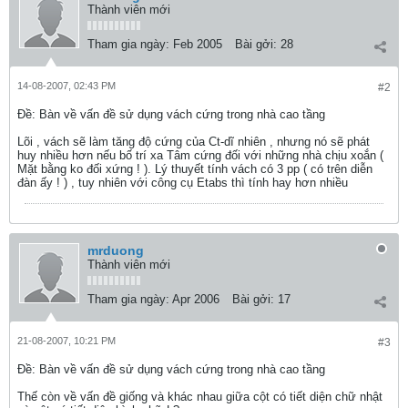
Thành viên mới
Tham gia ngày:
Feb 2005
Bài gởi:
28
14-08-2007, 02:43 PM
#2
Ðề: Bàn về vấn đề sử dụng vách cứng trong nhà cao tầng
Lõi , vách sẽ làm tăng độ cứng của Ct-dĩ nhiên , nhưng nó sẽ phát
huy nhiều hơn nếu bố trí xa Tâm cứng đối với những nhà chịu xoắn (
Mặt bằng ko đối xứng ! ). Lý thuyết tính vách có 3 pp ( có trên diễn
đàn ấy ! ) , tuy nhiên với công cụ Etabs thì tính hay hơn nhiều
mrduong
Thành viên mới
Tham gia ngày:
Apr 2006
Bài gởi:
17
21-08-2007, 10:21 PM
#3
Ðề: Bàn về vấn đề sử dụng vách cứng trong nhà cao tầng
Thế còn về vấn đề giống và khác nhau giữa cột có tiết diện chữ nhật