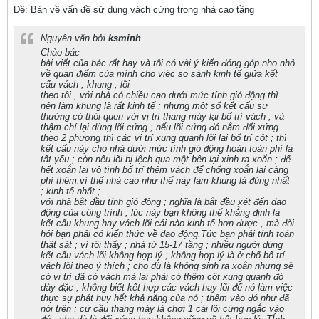
Ðề: Bàn về vấn đề sử dụng vách cứng trong nhà cao tầng
Nguyên văn bởi
ksminh
Chào bác
bài viết của bác rất hay và tôi có vài ý kiến đóng góp nho nhỏ
về quan điểm của mình cho việc so sánh kinh tế giữa kết
cấu vách ; khung ; lõi ---
theo tôi , với nhà có chiều cao dưới mức tính gió động thì
nên làm khung là rất kinh tế ; nhưng một số kết cấu sư
thường có thói quen với vị trí thang máy lại bố trí vách ; và
thậm chí lại dùng lõi cứng ; nếu lõi cứng đó nằm đối xứng
theo 2 phương thì các vị trí xung quanh lõi lại bố trí cột ; thì
kết cấu này cho nhà dưới mức tính gió động hoàn toàn phí là
tất yếu ; còn nếu lõi bị lệch qua một bên lại xinh ra xoắn ; để
hết xoắn lại vô tình bố trí thêm vách để chống xoắn lại càng
phí thêm.vì thế nhà cao như thế này làm khung là đúng nhất
; kinh tế nhất ;
với nhà bắt đầu tính gió động ; nghĩa là bắt đầu xét đến dao
động của công trình ; lúc này bạn không thể khẳng định là
kết cấu khung hay vách lõi cái nào kinh tế hơn được , mà đòi
hỏi bạn phải có kiến thức về dao động.Tức bạn phải tính toán
thật sát ; vì tôi thấy ; nhà từ 15-17 tầng ; nhiều người dùng
kết cấu vách lõi không hợp lý ; không hợp lý là ở chổ bố trí
vách lõi theo ý thích ; cho dù là không sinh ra xoắn nhưng sẽ
có vị trí đã có vách mà lại phải có thêm cột xung quanh đó
dày đặc ; không biết kết hợp các vách hay lõi để nó làm việc
thực sự phát huy hết khả năng của nó ; thêm vào đó như đã
nói trên ; cứ cầu thang máy là chơi 1 cái lõi cứng ngắc vào