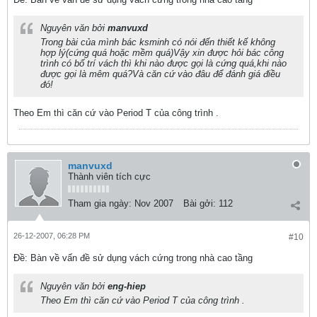
Nguyên văn bởi
manvuxd
Trong bài của mình bác ksminh có nói đến thiết kế không
hợp lý(cứng quá hoặc mềm quá)Vậy xin được hỏi bác công
trình có bố trí vách thì khi nào được gọi là cứng quá,khi nào
được gọi là mêm quá?Và căn cứ vào đâu để đánh giá điều
đó!
Theo Em thì căn cứ vào Period T của công trình .
manvuxd
Thành viên tích cực
Tham gia ngày:
Nov 2007
Bài gởi:
112
26-12-2007, 06:28 PM
#10
Ðề: Bàn về vấn đề sử dụng vách cứng trong nhà cao tầng
Nguyên văn bởi
eng-hiep
Theo Em thì căn cứ vào Period T của công trình .