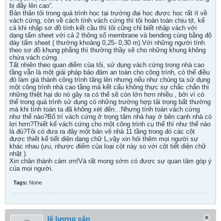
bị đẩy lên cao”.
Bản thân tôi trong quá trình học tại trường đại học được học rất ít về
vách cứng, còn về cách tính vách cứng thì tôi hoàn toàn chịu tịt, kể
cả khi nhập sơ đồ tính kết cầu thì tôi cũng chỉ biết nhập vách với
dạng tấm sheet với cả 2 thông số membrane và bending cùng bằng độ
dày tấm sheet ( thường khoảng 0,25- 0,30 m).Với những người tính
theo sơ đồ khung phẳng thì thường thầy sẽ cho những khung không
chứa vách cứng.
Tất nhiên theo quan điểm của tôi, sử dụng vách cứng trong nhà cao
tầng vẫn là một giải pháp bảo đảm an toàn cho công trình, có thể điều
đó làm giá thành công trình tăng lên nhưng nếu như chúng ta sử dụng
một công trình nhà cao tầng mà kết cấu không thực sự chắc chắn thì
những thiệt hại do nó gây ra có thể sẽ còn lớn hơn nhiều , bởi vì có
thể trong quá trình sử dụng có những trường hợp tải trọng bất thường
mà khi tính toán ta đã không xét đến…Nhưng tính toán vách cứng
như thế nào?Bố trí vách cứng ở trọng tâm nhà hay ở bên cạnh nhà có
lợi hơn?Thiết kế vách cứng cho một công trình cụ thể thì như thế nào
là đủ?Tôi có đưa ra đây một bản vẽ nhà 11 tầng trong đó các cột
được thiết kế tiết diện dạng chữ L,vậy xin hỏi thêm mọi người sự
khác nhau (ưu, nhược điểm của loại cột này so với cột tiết diện chữ
nhật ).
Xin chân thành cảm ơn!Và rất mong sớm có được sự quan tâm góp ý
của mọi người.
Tags:
None
lê lương căn