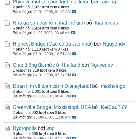
Phim về một số công trình nổi tiếng
bởi
cairong
2 phản hồi
1,922 lượt xem
0 likes
Bài mới gởi
19-01-2008, 01:10 AM
Nhà ga sân bay lớn nhất thế giới
bởi
tuanmidas
5 phản hồi
1,924 lượt xem
0 likes
Bài mới gởi
11-01-2008, 03:46 AM
Highest Bridge (Cầu có trụ cao nhất)
bởi
Nguyendv
4 phản hồi
1,110 lượt xem
0 likes
Bài mới gởi
05-01-2008, 10:51 AM
Giao thông đa mức ở Thailand
bởi
Nguyendv
1 response
819 lượt xem
0 likes
Bài mới gởi
04-01-2008, 07:34 PM
Đoạn film về toàn cảnh Disneyland!
bởi
makhoingo
3 phản hồi
1,001 lượt xem
0 likes
Bài mới gởi
06-12-2007, 08:48 PM
Greenville Bridge, Mississippi, USA
bởi
KetCauTu'?
2 phản hồi
902 lượt xem
0 likes
Bài mới gởi
13-08-2007, 11:38 PM
Hydropolis
bởi
vnp
0 phản hồi
605 lượt xem
0 likes
Bài mới gởi
10-08-2007, 07:23 PM