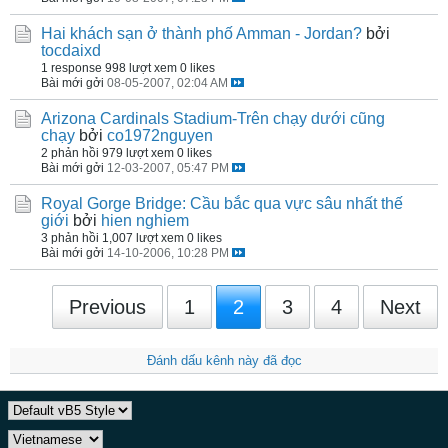
Hai khách sạn ở thành phố Amman - Jordan?
bởi
tocdaixd
1 response
998 lượt xem
0 likes
Bài mới gởi
08-05-2007, 02:04 AM
Arizona Cardinals Stadium-Trên chạy dưới cũng
chạy
bởi
co1972nguyen
2 phản hồi
979 lượt xem
0 likes
Bài mới gởi
12-03-2007, 05:47 PM
Royal Gorge Bridge: Cầu bắc qua vực sâu nhất thế
giới
bởi
hien nghiem
3 phản hồi
1,007 lượt xem
0 likes
Bài mới gởi
14-10-2006, 10:28 PM
Previous
1
2
3
4
Next
Đánh dấu kênh này đã đọc