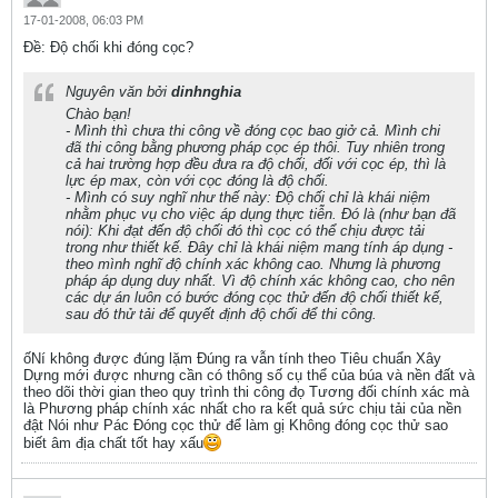
17-01-2008, 06:03 PM
Ðề: Độ chối khi đóng cọc?
Nguyên văn bởi
dinhnghia
Chào bạn!
- Mình thì chưa thi công về đóng cọc bao giở cả. Mình chi
đã thi công bằng phương pháp cọc ép thôi. Tuy nhiên trong
cả hai trường hợp đều đưa ra độ chối, đối với cọc ép, thì là
lực ép max, còn với cọc đóng là độ chối.
- Mình có suy nghĩ như thế này: Độ chối chỉ là khái niệm
nhằm phục vụ cho việc áp dụng thực tiễn. Đó là (như bạn đã
nói): Khi đạt đến độ chối đó thì cọc có thể chịu được tải
trong như thiết kế. Đây chỉ là khái niệm mang tính áp dụng -
theo mình nghĩ độ chính xác không cao. Nhưng là phương
pháp áp dụng duy nhất. Vì độ chính xác không cao, cho nên
các dự án luôn có bước đóng cọc thử đến độ chối thiết kế,
sau đó thử tải để quyết định độ chối để thi công.
ốNí không được đúng lặm Đúng ra vẫn tính theo Tiêu chuẩn Xây
Dựng mới được nhưng cần có thông số cụ thể của búa và nền đất và
theo dõi thời gian theo quy trình thi công đọ Tương đối chính xác mà
là Phương pháp chính xác nhất cho ra kết quả sức chịu tải của nền
đật Nói như Pác Đóng cọc thử để làm gị Không đóng cọc thử sao
biết âm địa chất tốt hay xấu