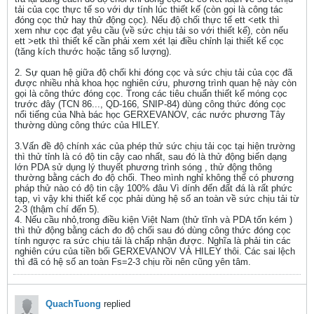
tải của cọc thực tế so với dự tính lúc thiết kế (còn gọi là công tác
đóng cọc thử hay thử động cọc). Nếu độ chối thực tế ett <etk thì
xem như cọc đạt yêu cầu (về sức chịu tải so với thiết kế), còn nếu
ett >etk thì thiết kế cần phải xem xét lại điều chỉnh lại thiết kế cọc
(tăng kích thước hoặc tăng số lượng).
2. Sự quan hệ giữa độ chối khi đóng cọc và sức chịu tải của cọc đã
được nhiều nhà khoa học nghiên cứu, phương trình quan hệ này còn
gọi là công thức đóng cọc. Trong các tiêu chuẩn thiết kế móng cọc
trước đây (TCN 86..., QD-166, SNIP-84) dùng công thức đóng cọc
nổi tiếng của Nhà bác học GERXEVANOV, các nước phương Tây
thường dùng công thức của HILEY.
3.Vấn đề độ chính xác của phép thử sức chịu tải cọc tại hiện trường
thì thử tỉnh là có độ tin cậy cao nhất, sau đó là thử động biến dạng
lớn PDA sử dụng lý thuyết phương trình sóng , thử động thông
thường bằng cách đo độ chối. Theo mình nghỉ không thể có phương
pháp thử nào có độ tin cậy 100% đâu Vì dính đến đất đá là rất phức
tạp, vì vậy khi thiết kế cọc phải dùng hệ số an toàn về sức chịu tải từ
2-3 (thậm chí đến 5).
4. Nếu cầu nhỏ,trong điều kiện Việt Nam (thử tĩnh và PDA tốn kém )
thì thử động bằng cách đo độ chối sau đó dùng công thức đóng cọc
tính ngược ra sức chịu tải là chấp nhận được. Nghĩa là phải tin các
nghiên cứu của tiền bối GERXEVANOV VÀ HILEY thôi. Các sai lệch
thì đã có hệ số an toàn Fs=2-3 chịu rồi nên cũng yên tâm.
QuachTuong
replied