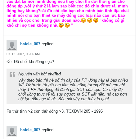
vào đất tại nơi mình đóng nếu thấy chối thì đợi thời gian cho
đóng típ ,với ý thứ 2 là làm sao biết cọc đó chịu đựơc tải mình
đóng hay không?cái đó chỉ cần bạn cho mình bản tính địa chất
mình nói cho bạn thiết kế máy đóng cọc loại nào cần lực bao
nhiêu và cọc chối trong giai đoạn nào.
''không có gì
khó chỉ sợ tiền không nhìu
''
hafele_007
replied
07-12-2007, 05:06 AM
Ðề: Độ chối khi đóng cọc?
Nguyên văn bởi
civilbd
Vậy theo bác thì hệ số tin cậy của PP động này là bao nhiêu
%? Từ trước tới giờ em làm cầu cũng tương đối mà em chỉ
thấy 1 PP thử động để đánh giá SCT của cọc. Cứ thấy độ
chối đóng thực tế rồi suy ngược ra SCT đất nền, nó cao hơn
nội lực đầu cọc là ok. Bác nói vậy em thấy lo quá!
Fs thử tĩnh >2 còn thử động >3. TCXDVN 205 - 1995
hafele_007
replied