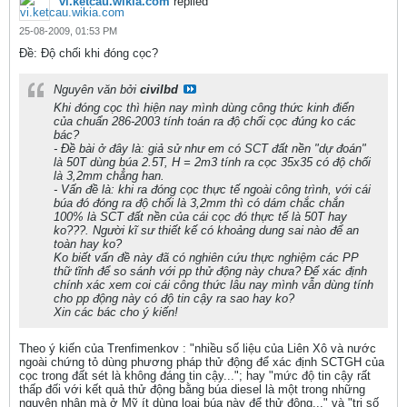
vi.ketcau.wikia.com
replied
25-08-2009, 01:53 PM
Ðề: Độ chối khi đóng cọc?
Nguyên văn bởi
civilbd
Khi đóng cọc thì hiện nay mình dùng công thức kinh điển
của chuẩn 286-2003 tính toán ra độ chối cọc đúng ko các
bác?
- Đề bài ở đây là: giả sử như em có SCT đất nền "dự đoán"
là 50T dùng búa 2.5T, H = 2m3 tính ra cọc 35x35 có độ chối
là 3,2mm chẳng han.
- Vấn đề là: khi ra đóng cọc thực tế ngoài công trình, với cái
búa đó đóng ra độ chối là 3,2mm thì có dám chắc chắn
100% là SCT đất nền của cái cọc đó thực tế là 50T hay
ko???. Người kĩ sư thiết kế có khoảng dung sai nào để an
toàn hay ko?
Ko biết vấn đề này đã có nghiên cứu thực nghiệm các PP
thữ tĩnh để so sánh với pp thử động này chưa? Để xác định
chính xác xem coi cái công thức lâu nay mình vẫn dùng tính
cho pp động này có độ tin cậy ra sao hay ko?
Xin các bác cho ý kiến!
Theo ý kiến của Trenfimenkov : "nhiều số liệu của Liên Xô và nước
ngoài chứng tỏ dùng phương pháp thử động để xác định SCTGH của
cọc trong đất sét là không đáng tin cậy..."; hay "mức độ tin cậy rất
thấp đối với kết quả thử động bằng búa diesel là một trong những
nguyên nhân mà ở Mỹ ít dùng loại búa này để thử động..." và "trị số