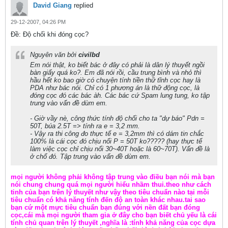
David Giang
replied
29-12-2007, 04:26 PM
Ðề: Độ chối khi đóng cọc?
Nguyên văn bởi
civilbd
Em nói thật, ko biết bác ở đây có phải là dân lý thuyết ngồi
bàn giấy quá ko?. Em đã nói rồi, cầu trung bình và nhỏ thì
hầu hết ko bao giờ có chuyện tính tiền thữ tĩnh cọc hay là
PDA như bác nói. Chỉ có 1 phương án là thữ động cọc, là
đóng cọc đó các bác àh. Các bác cứ Spam lung tung, ko tập
trung vào vấn đề dùm em.
- Giờ vầy nè, công thức tính độ chối cho ta "dự báo" Pdn =
50T, búa 2.5T => tính ra e = 3,2 mm.
- Vậy ra thi công đo thực tế e = 3,2mm thì có dám tin chắc
100% là cái cọc đó chịu nổi P = 50T ko????? (hay thực tế
làm việc cọc chỉ chịu nổi 30~40T hoặc là 60~70T). Vấn đề là
ở chổ đó. Tập trung vào vấn đề dùm em.
mọi người không phải không tập trung vào điều bạn nói mà bạn
nói chung chung quá mọi người hiểu nhầm thui.theo như cách
tinh của bạn trên lý thuyết như vậy theo tiêu chuẩn nào tại mỗi
tiêu chuẩn có khả năng tính đến độ an toàn khác nhau.tai sao
bạn cứ một mực tiêu chuẩn bạn đúng với nền đất bạn đóng
cọc,cái mà mọi người tham gia ở đây cho bạn biết chủ yếu là cái
tính chủ quan trên lý thuyết ,nghĩa là :tính khả năng của cọc dựa