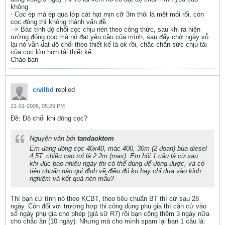
không
- Cọc ép mà ép qua lớp cát hạt mịn cỡ 3m thôi là mệt mỏi rổi, còn
cọc đóng thì không thành vấn đề.
--> Bác tính độ chối cọc chịu nén theo công thức, sau khi ra hiện
rường đóng cọc mà nó đạt yêu cầu của mình, sau đấy chờ ngày vỗ
lại nó vẫn đạt độ chối theo thiết kế là ok rồi, chắc chắn sức chịu tải
của cọc lớn hơn tải thiết kế
Chào bạn
civilbd
replied
21-01-2008, 05:29 PM
Ðề: Độ chối khi đóng cọc?
Nguyên văn bởi
tandaoktom
Em đang đóng cọc 40x40, mác 400, 30m (2 đoan) búa diesel
4,5T, chiều cao rơi là 2.2m (max). Em hỏi 1 câu là cừ sau
khi đúc bao nhiêu ngày thi có thể dùng để đóng được, và có
tiêu chuẩn nào qui định về điều đó ko hay chỉ dựa vào kinh
nghiệm và kết quả nén mẫu?
Thì bạn cứ tính nó theo KCBT, theo tiêu chuẩn BT thì cứ sau 28
ngày. Còn đối với trường hợp thi công dùng phụ gia thì căn cứ vào
số ngày phụ gia cho phép (giả sữ R7) rồi bạn cộng thêm 3 ngày nữa
cho chắc ăn (10 ngày). Nhưng mà cho mình spam lại bạn 1 câu là: