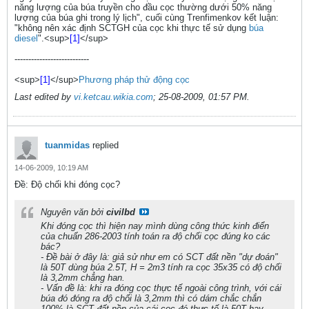
năng lượng của búa truyền cho đầu cọc thường dưới 50% năng
lượng của búa ghi trong lý lịch", cuối cùng Trenfimenkov kết luận:
"không nên xác định SCTGH của cọc khi thực tế sử dụng
búa
diesel
".<sup>
[1]
</sup>
---------------------------
<sup>
[1]
</sup>
Phương pháp thử động cọc
Last edited by
vi.ketcau.wikia.com
;
25-08-2009, 01:57 PM
.
tuanmidas
replied
14-06-2009, 10:19 AM
Ðề: Độ chối khi đóng cọc?
Nguyên văn bởi
civilbd
Khi đóng cọc thì hiện nay mình dùng công thức kinh điển
của chuẩn 286-2003 tính toán ra độ chối cọc đúng ko các
bác?
- Đề bài ở đây là: giả sử như em có SCT đất nền "dự đoán"
là 50T dùng búa 2.5T, H = 2m3 tính ra cọc 35x35 có độ chối
là 3,2mm chẳng han.
- Vấn đề là: khi ra đóng cọc thực tế ngoài công trình, với cái
búa đó đóng ra độ chối là 3,2mm thì có dám chắc chắn
100% là SCT đất nền của cái cọc đó thực tế là 50T hay