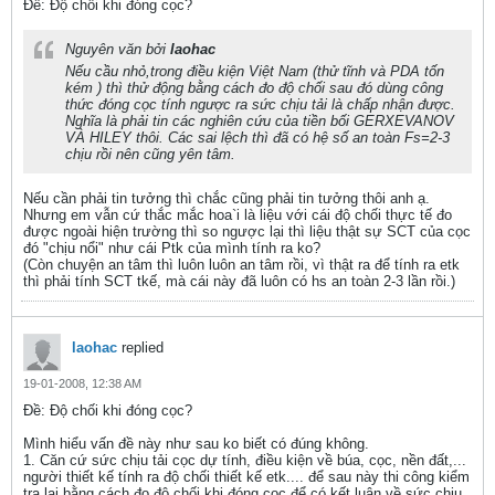
Ðề: Độ chối khi đóng cọc?
Nguyên văn bởi
laohac
Nếu cầu nhỏ,trong điều kiện Việt Nam (thử tĩnh và PDA tốn
kém ) thì thử động bằng cách đo độ chối sau đó dùng công
thức đóng cọc tính ngược ra sức chịu tải là chấp nhận được.
Nghĩa là phải tin các nghiên cứu của tiền bối GERXEVANOV
VÀ HILEY thôi. Các sai lệch thì đã có hệ số an toàn Fs=2-3
chịu rồi nên cũng yên tâm.
Nếu cần phải tin tưởng thì chắc cũng phải tin tưởng thôi anh ạ.
Nhưng em vẫn cứ thắc mắc hoa`i là liệu với cái độ chối thực tế đo
được ngoài hiện trường thì so ngược lại thì liệu thật sự SCT của cọc
đó "chịu nổi" như cái Ptk của mình tính ra ko?
(Còn chuyện an tâm thì luôn luôn an tâm rồi, vì thật ra để tính ra etk
thì phải tính SCT tkế, mà cái này đã luôn có hs an toàn 2-3 lần rồi.)
laohac
replied
19-01-2008, 12:38 AM
Ðề: Độ chối khi đóng cọc?
Mình hiểu vấn đề này như sau ko biết có đúng không.
1. Căn cứ sức chịu tải cọc dự tính, điều kiện về búa, cọc, nền đất,...
người thiết kế tính ra độ chối thiết kế etk.... để sau này thi công kiểm
tra lại bằng cách đo độ chối khi đóng cọc để có kết luận về sức chịu