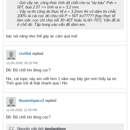
- Giờ vầy nè, công thức tính độ chối cho ta "dự báo" Pdn =
50T, búa 2.5T => tính ra e = 3,2 mm.
- Vậy ra thi công đo thực tế e = 3,2mm thì có dám tin chắc
100% là cái cọc đó chịu nổi P = 50T ko????? (hay thực tế
làm việc cọc chỉ chịu nổi 30~40T hoặc là 60~70T). Vấn đề là
ở chổ đó. Tập trung vào vấn đề dùm em.
bác nói năng như thế gây ác cảm quá mà!
civilbd
replied
13-04-2009, 04:33 PM
Ðề: Độ chối khi đóng cọc?
Hix, cái topic này em viết hơn 1 năm nay bây giờ mới thấy lại nó.
Thời gian trôi đi thật nhanh quá.! Hix
thuannhpecc2
replied
11-04-2009, 12:56 PM
Ðề: Độ chối khi đóng cọc?
Nguyên văn bởi
tandaoktom