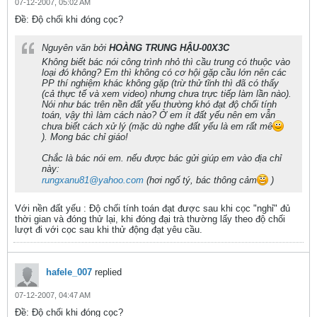
07-12-2007, 05:02 AM
Ðề: Độ chối khi đóng cọc?
Nguyên văn bởi
HOÀNG TRUNG HẬU-00X3C
Không biết bác nói công trình nhỏ thì cầu trung có thuộc vào
loại đó không? Em thì không có cơ hội gặp cầu lớn nên các
PP thí nghiệm khác không gặp (trừ thử tĩnh thì đã có thấy
(cả thực tế và xem video) nhưng chưa trực tiếp làm lần nào).
Nói như bác trên nền đất yếu thường khó đạt độ chối tính
toán, vậy thì làm cách nào? Ở em ít đất yếu nên em vẫn
chưa biết cách xử lý (mặc dù nghe đất yếu là em rất mê
). Mong bác chỉ giáo!
Chắc là bác nói em. nếu được bác gửi giúp em vào địa chỉ
này:
rungxanu81@yahoo.com
(hơi ngố tý, bác thông cảm
)
Với nền đất yếu : Độ chối tính toán đạt được sau khi cọc "nghỉ" đủ
thời gian và đóng thử lại, khi đóng đại trà thường lấy theo độ chối
lượt đi với cọc sau khi thử động đạt yêu cầu.
hafele_007
replied
07-12-2007, 04:47 AM
Ðề: Độ chối khi đóng cọc?