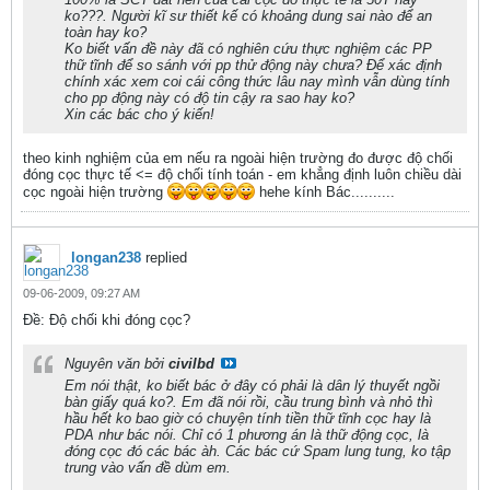
ko???. Người kĩ sư thiết kế có khoảng dung sai nào để an
toàn hay ko?
Ko biết vấn đề này đã có nghiên cứu thực nghiệm các PP
thữ tĩnh để so sánh với pp thử động này chưa? Để xác định
chính xác xem coi cái công thức lâu nay mình vẫn dùng tính
cho pp động này có độ tin cậy ra sao hay ko?
Xin các bác cho ý kiến!
theo kinh nghiệm của em nếu ra ngoài hiện trường đo được độ chối
đóng cọc thực tế <= độ chối tính toán - em khẳng định luôn chiều dài
cọc ngoài hiện trường
hehe kính Bác..........
longan238
replied
09-06-2009, 09:27 AM
Ðề: Độ chối khi đóng cọc?
Nguyên văn bởi
civilbd
Em nói thật, ko biết bác ở đây có phải là dân lý thuyết ngồi
bàn giấy quá ko?. Em đã nói rồi, cầu trung bình và nhỏ thì
hầu hết ko bao giờ có chuyện tính tiền thữ tĩnh cọc hay là
PDA như bác nói. Chỉ có 1 phương án là thữ động cọc, là
đóng cọc đó các bác àh. Các bác cứ Spam lung tung, ko tập
trung vào vấn đề dùm em.