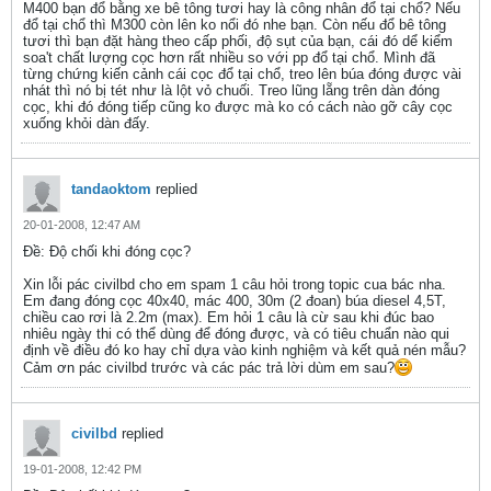
M400 bạn đổ bằng xe bê tông tươi hay là công nhân đổ tại chổ? Nếu
đổ tại chổ thì M300 còn lên ko nổi đó nhe bạn. Còn nếu đổ bê tông
tươi thì bạn đặt hàng theo cấp phối, độ sụt của bạn, cái đó dể kiểm
soa't chất lượng cọc hơn rất nhiều so với pp đổ tại chổ. Mình đã
từng chứng kiến cảnh cái cọc đổ tại chổ, treo lên búa đóng được vài
nhát thì nó bị tét như là lột vỏ chuối. Treo lũng lẵng trên dàn đóng
cọc, khi đó đóng tiếp cũng ko được mà ko có cách nào gỡ cây cọc
xuống khỏi dàn đấy.
tandaoktom
replied
20-01-2008, 12:47 AM
Ðề: Độ chối khi đóng cọc?
Xin lỗi pác civilbd cho em spam 1 câu hỏi trong topic cua bác nha.
Em đang đóng cọc 40x40, mác 400, 30m (2 đoan) búa diesel 4,5T,
chiều cao rơi là 2.2m (max). Em hỏi 1 câu là cừ sau khi đúc bao
nhiêu ngày thi có thể dùng để đóng được, và có tiêu chuẩn nào qui
định về điều đó ko hay chỉ dựa vào kinh nghiệm và kết quả nén mẫu?
Cảm ơn pác civilbd trước và các pác trả lời dùm em sau?
civilbd
replied
19-01-2008, 12:42 PM