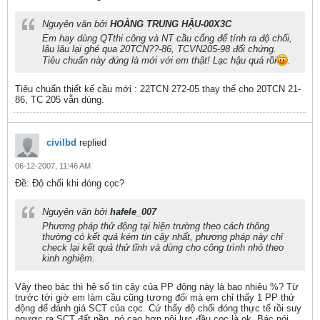
Nguyên văn bởi
HOÀNG TRUNG HẬU-00X3C
Em hay dùng QTthi công và NT cầu cống để tính ra độ chối,
lâu lâu lại ghé qua 20TCN??-86, TCVN205-98 đối chứng.
Tiêu chuẩn này đúng là mới với em thật! Lạc hậu quá rồi
.
Tiêu chuẩn thiết kế cầu mới : 22TCN 272-05 thay thế cho 20TCN 21-
86, TC 205 vẫn dùng.
civilbd
replied
06-12-2007, 11:46 AM
Ðề: Độ chối khi đóng cọc?
Nguyên văn bởi
hafele_007
Phương pháp thử động tại hiện trường theo cách thông
thường có kết quả kém tin cậy nhất, phương pháp này chỉ
check lại kết quả thử tĩnh và dùng cho công trình nhỏ theo
kinh nghiệm.
Vậy theo bác thì hệ số tin cậy của PP động này là bao nhiêu %? Từ
trước tới giờ em làm cầu cũng tương đối mà em chỉ thấy 1 PP thử
động để đánh giá SCT của cọc. Cứ thấy độ chối đóng thực tế rồi suy
ngược ra SCT đất nền, nó cao hơn nội lực đầu cọc là ok. Bác nói