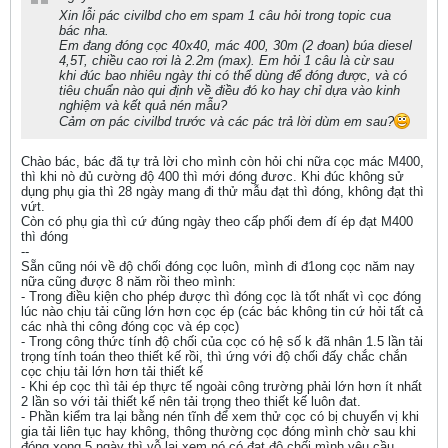
Xin lỗi pác civilbd cho em spam 1 câu hỏi trong topic cua
bác nha.
Em đang đóng cọc 40x40, mác 400, 30m (2 đoan) búa diesel
4,5T, chiều cao rơi là 2.2m (max). Em hỏi 1 câu là cừ sau
khi đúc bao nhiêu ngày thi có thể dùng để đóng được, và có
tiêu chuẩn nào qui định về điều đó ko hay chỉ dựa vào kinh
nghiệm và kết quả nén mẫu?
Cảm ơn pác civilbd trước và các pác trả lời dùm em sau?
Chào bác, bác đã tự trả lời cho mình còn hỏi chi nữa cọc mác M400,
thì khi nò đủ cường độ 400 thì mới đóng đươc. Khi đúc không sử
dụng phụ gia thì 28 ngày mang đi thử mẫu đạt thì đóng, không đạt thì
vứt.
Còn có phụ gia thì cứ đúng ngày theo cấp phối đem đí ép đạt M400
thì đóng
--
Sẵn cũng nói về độ chối đóng cọc luôn, mình đi đ1ong cọc năm nay
nữa cũng được 8 năm rồi theo mình:
- Trong điều kiện cho phép được thì đóng cọc là tốt nhất vì cọc đóng
lúc nào chịu tải cũng lớn hơn cọc ép (các bác không tin cứ hỏi tất cả
các nhà thi công đóng cọc và ép cọc)
- Trong công thức tính độ chối của cọc có hệ số k đã nhân 1.5 lần tải
trọng tính toán theo thiết kế rồi, thì ứng với độ chối đấy chắc chắn
cọc chịu tải lớn hơn tải thiết kế
- Khi ép cọc thì tải ép thực tế ngoài công trường phải lớn hơn ít nhất
2 lần so với tải thiết kế nên tải trọng theo thiết kế luôn đat.
- Phần kiểm tra lại bằng nén tĩnh để xem thử cọc có bị chuyển vị khi
gia tải liên tục hay không, thông thường cọc đóng mình chờ sau khi
đóng xong 5 ngày thì vỗ lại xem nó có đạt độ chối mình yêu cầu