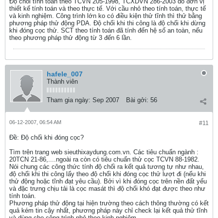
Độ chối tính toán theo TCVN 205-1998, TCXDVN 286-2003 do đơn vị
thiết kế tính toán và theo thực tế. Với cầu nhỏ theo tính toán, thực tế
và kinh nghiệm. Công trình lớn ko có điều kiện thử tĩnh thì thử bằng
phương pháp thử động PDA. Độ chối khi thi công là độ chối khi dừng
khi đóng cọc thử. SCT theo tính toán đã tính đến hệ số an toàn, nếu
theo phương pháp thử động từ 3 đến 6 lần.
hafele_007
Thành viên
Tham gia ngày:
Sep 2007
Bài gởi:
56
06-12-2007, 06:54 AM
#11
Ðề: Độ chối khi đóng cọc?
Tìm trên trang web sieuthixaydung.com.vn. Các tiêu chuẩn ngành :
20TCN 21-86,....ngoài ra còn có tiêu chuẩn thử cọc TCVN 88-1982.
Nói chung các công thức tính độ chối ra kết quả tương tự như nhau,
độ chối khi thi công lấy theo độ chối khi đóng cọc thử lượt đi (nếu khi
thử động hoặc tĩnh đạt yêu cầu). Bởi vì khi đóng cọc trên nền đất yếu
và đặc trưng chịu tải là cọc masát thì độ chối khó đạt được theo như
tính toán.
Phương pháp thử động tại hiện trường theo cách thông thường có kết
quả kém tin cậy nhất, phương pháp này chỉ check lại kết quả thử tĩnh
và dùng cho công trình nhỏ theo kinh nghiệm.