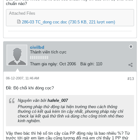
chuẩn nào?
Attached Files
286-03 TC_dong coc.doc
(730.5 KB, 221 lượt xem)
civilbd
Thành viên tích cực
Tham gia ngày:
Oct 2006
Bài gởi:
110
06-12-2007, 11:46 AM
#13
Ðề: Độ chối khi đóng cọc?
Nguyên văn bởi
hafele_007
Phương pháp thử động tại hiện trường theo cách thông
thường có kết quả kém tin cậy nhất, phương pháp này chỉ
check lại kết quả thử tĩnh và dùng cho công trình nhỏ theo
kinh nghiệm.
Vậy theo bác thì hệ số tin cậy của PP động này là bao nhiêu %? Từ
trước tới giờ em làm cầu cũng tương đối mà em chỉ thấy 1 PP thử