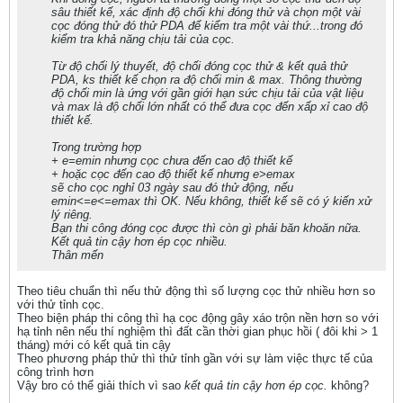
sâu thiết kế, xác định độ chối khi đóng thử và chọn một vài
cọc đóng thử đó thử PDA để kiểm tra một vài thứ...trong đó
kiểm tra khả năng chịu tải của cọc.
Từ độ chối lý thuyết, độ chối đóng cọc thử & kết quả thử
PDA, ks thiết kế chọn ra độ chối min & max. Thông thường
độ chối min là ứng với gần giới hạn sức chịu tải của vật liệu
và max là độ chối lớn nhất có thể đưa cọc đến xấp xỉ cao độ
thiết kế.
Trong trường hợp
+ e=emin nhưng cọc chưa đến cao độ thiết kế
+ hoặc cọc đến cao độ thiết kế nhưng e>emax
sẽ cho cọc nghỉ 03 ngày sau đó thử động, nếu
emin<=e<=emax thì OK. Nếu không, thiết kế sẽ có ý kiến xử
lý riêng.
Bạn thi công đóng cọc được thì còn gì phải băn khoăn nữa.
Kết quả tin cậy hơn ép cọc nhiều.
Thân mến
Theo tiêu chuẩn thì nếu thử động thì số lượng cọc thử nhiều hơn so
với thử tỉnh cọc.
Theo biện pháp thi công thì hạ cọc động gây xáo trộn nền hơn so với
hạ tỉnh nên nếu thí nghiệm thì đất cần thời gian phục hồi ( đôi khi > 1
tháng) mới có kết quả tin cậy
Theo phương pháp thử thì thử tỉnh gần với sự làm việc thực tế của
công trình hơn
Vậy bro có thể giải thích vì sao
kết quả tin cậy hơn ép cọc.
không?