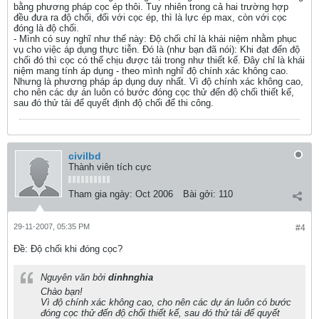
bằng phương pháp cọc ép thôi. Tuy nhiên trong cả hai trường hợp
đều đưa ra độ chối, đối với cọc ép, thì là lực ép max, còn với cọc
đóng là độ chối.
- Mình có suy nghĩ như thế này: Độ chối chỉ là khái niệm nhằm phục
vụ cho việc áp dụng thực tiễn. Đó là (như bạn đã nói): Khi đạt đến độ
chối đó thì cọc có thể chịu được tải trong như thiết kế. Đây chỉ là khái
niệm mang tính áp dụng - theo mình nghĩ độ chính xác không cao.
Nhưng là phương pháp áp dụng duy nhất. Vì độ chính xác không cao,
cho nên các dự án luôn có bước đóng cọc thử đến độ chối thiết kế,
sau đó thử tải để quyết định độ chối để thi công.
civilbd
Thành viên tích cực
Tham gia ngày:
Oct 2006
Bài gởi:
110
29-11-2007, 05:35 PM
#4
Ðề: Độ chối khi đóng cọc?
Nguyên văn bởi
dinhnghia
Chào bạn!
Vì độ chính xác không cao, cho nên các dự án luôn có bước
đóng cọc thử đến độ chối thiết kế, sau đó thử tải để quyết