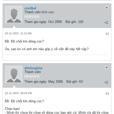
civilbd
Thành viên tích cực
Tham gia ngày:
Oct 2006
Bài gởi:
110
26-11-2007, 11:22 AM
#2
Ðề: Độ chối khi đóng cọc?
Ủa, sao ko có anh em nào góp ý về vấn đề này hết vậy?
dinhnghia
Thành viên
Tham gia ngày:
May 2006
Bài gởi:
63
26-11-2007, 08:09 PM
#3
Ðề: Độ chối khi đóng cọc?
Chào bạn!
- Mình thì chưa thi công về đóng cọc bao giở cả. Mình chi đã thi công