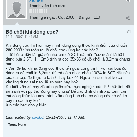
civilbd
Thành viên tích cực
Tham gia ngày:
Oct 2006
Bài gởi:
110
Độ chối khi đóng cọc?
#1
19-11-2007, 11:44 AM
Khi đóng cọc thì hiện nay mình dùng công thức kinh điển của chuẩn
286-2003 tính toán ra độ chối cọc đúng ko các bác?
- Đề bài ở đây là: giả sử như em có SCT đất nền "dự đoán" là 50T
dùng búa 2.5T, H = 2m3 tính ra cọc 35x35 có độ chối là 3,2mm chẳng
han.
- Vấn đề là: khi ra đóng cọc thực tế ngoài công trình, với cái búa đó
đóng ra độ chối là 3,2mm thì có dám chắc chắn 100% là SCT đất nền
của cái cọc đó thực tế là 50T hay ko???. Người kĩ sư thiết kế có
khoảng dung sai nào để an toàn hay ko?
Ko biết vấn đề này đã có nghiên cứu thực nghiệm các PP thữ tĩnh để
so sánh với pp thử động này chưa? Để xác định chính xác xem coi
cái công thức lâu nay mình vẫn dùng tính cho pp động này có độ tin
cậy ra sao hay ko?
Xin các bác cho ý kiến!
Last edited by
civilbd
;
19-11-2007, 11:47 AM
.
Tags:
None