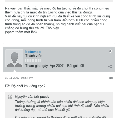
Ra vậy, bạn thắc mắc về mức độ tin tưởng về độ chối thi công (nếu
thêm nữa chỉ là mức độ tin tưởng của việc thử tải động).
Vấn đề này tui có kinh nghiệm (tui đã thiết kế vài công trình sử dụng
cọc đóng, mỗi công trình từ vài trăm đến hơn 1000 cọc nhiều công
trình trong số đó đã hoàn thành), nhưng cánh viết bài của bạn tui
chẳng có hứng thú trả lời. Thôi vậy.
(spam thêm một lần)
betameo
Thành viên
Tham gia ngày:
Apr 2007
Bài gởi:
95
30-11-2007, 03:54 PM
#8
Ðề: Độ chối khi đóng cọc?
Nguyên văn bởi
pmdc
Thông thường là chính xác nếu chiều dài cọc đóng tại hiện
trường tương đương chiều dài cọc khi tính độ chối. Nếu chiều
dài không đạt, có thể cọc bị chối giả.
Khi đóng cọc, người ta thường đóng một số cọc thử đến độ