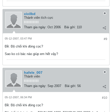
civilbd
Thành viên tích cực
Tham gia ngày:
Oct 2006
Bài gởi:
110
05-12-2007, 03:47 PM
#9
Ðề: Độ chối khi đóng cọc?
Sao ko có bác nào giúp em hết vậy?
hafele_007
Thành viên
Tham gia ngày:
Sep 2007
Bài gởi:
56
05-12-2007, 06:34 PM
#10
Ðề: Độ chối khi đóng cọc?