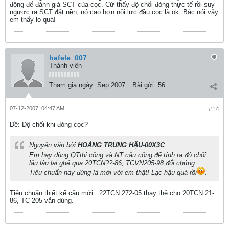
động để đánh giá SCT của cọc. Cứ thấy độ chối đóng thực tế rồi suy
ngược ra SCT đất nền, nó cao hơn nội lực đầu cọc là ok. Bác nói vậy
em thấy lo quá!
hafele_007
Thành viên
Tham gia ngày:
Sep 2007
Bài gởi:
56
07-12-2007, 04:47 AM
#14
Ðề: Độ chối khi đóng cọc?
Nguyên văn bởi
HOÀNG TRUNG HẬU-00X3C
Em hay dùng QTthi công và NT cầu cống để tính ra độ chối,
lâu lâu lại ghé qua 20TCN??-86, TCVN205-98 đối chứng.
Tiêu chuẩn này đúng là mới với em thật! Lạc hậu quá rồi
.
Tiêu chuẩn thiết kế cầu mới : 22TCN 272-05 thay thế cho 20TCN 21-
86, TC 205 vẫn dùng.