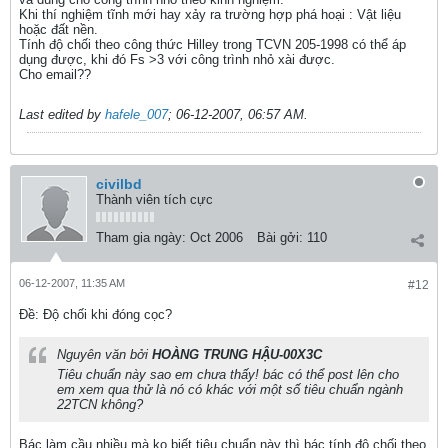
Khi thí nghiệm tĩnh mới hay xảy ra trường hợp phá hoại : Vật liệu
hoặc đất nền.
Tính độ chối theo công thức Hilley trong TCVN 205-1998 có thể áp
dụng được, khi đó Fs >3 với công trình nhỏ xài được.
Cho email??
Last edited by
hafele_007
;
06-12-2007, 06:57 AM
.
civilbd
Thành viên tích cực
Tham gia ngày:
Oct 2006
Bài gởi:
110
06-12-2007, 11:35 AM
#12
Ðề: Độ chối khi đóng cọc?
Nguyên văn bởi
HOÀNG TRUNG HẬU-00X3C
Tiêu chuẩn này sao em chưa thấy! bác có thể post lên cho
em xem qua thử là nó có khác với một số tiêu chuẩn ngành
22TCN không?
Bác làm cầu nhiều mà ko biết tiêu chuẩn này thì bác tính độ chối theo