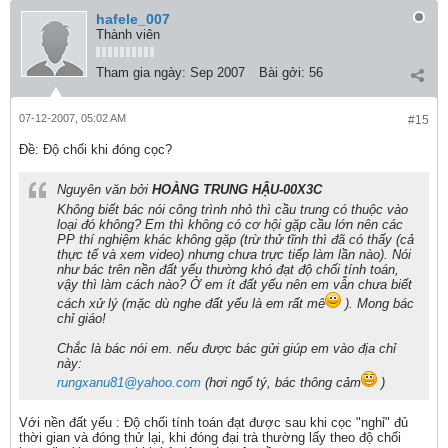
hafele_007
Thành viên
Tham gia ngày:
Sep 2007
Bài gởi:
56
07-12-2007, 05:02 AM
#15
Ðề: Độ chối khi đóng cọc?
Nguyên văn bởi
HOÀNG TRUNG HẬU-00X3C
Không biết bác nói công trình nhỏ thì cầu trung có thuộc vào
loại đó không? Em thì không có cơ hội gặp cầu lớn nên các
PP thí nghiệm khác không gặp (trừ thử tĩnh thì đã có thấy (cả
thực tế và xem video) nhưng chưa trực tiếp làm lần nào). Nói
như bác trên nền đất yếu thường khó đạt độ chối tính toán,
vậy thì làm cách nào? Ở em ít đất yếu nên em vẫn chưa biết
cách xử lý (mặc dù nghe đất yếu là em rất mê
). Mong bác
chỉ giáo!
Chắc là bác nói em. nếu được bác gửi giúp em vào địa chỉ
này:
rungxanu81@yahoo.com
(hơi ngố tý, bác thông cảm
)
Với nền đất yếu : Độ chối tính toán đạt được sau khi cọc "nghỉ" đủ
thời gian và đóng thử lại, khi đóng đại trà thường lấy theo độ chối