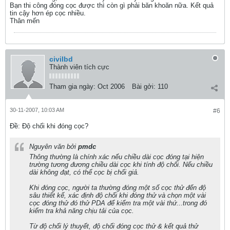
Bạn thi công đóng cọc được thì còn gì phải băn khoăn nữa. Kết quả
tin cậy hơn ép cọc nhiều.
Thân mến
civilbd
Thành viên tích cực
Tham gia ngày:
Oct 2006
Bài gởi:
110
30-11-2007, 10:03 AM
#6
Ðề: Độ chối khi đóng cọc?
Nguyên văn bởi
pmdc
Thông thường là chính xác nếu chiều dài cọc đóng tại hiện
trường tương đương chiều dài cọc khi tính độ chối. Nếu chiều
dài không đạt, có thể cọc bị chối giả.
Khi đóng cọc, người ta thường đóng một số cọc thử đến độ
sâu thiết kế, xác định độ chối khi đóng thử và chọn một vài
cọc đóng thử đó thử PDA để kiểm tra một vài thứ...trong đó
kiểm tra khả năng chịu tải của cọc.
Từ độ chối lý thuyết, độ chối đóng cọc thử & kết quả thử