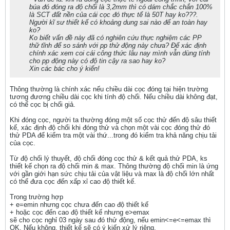
búa đó đóng ra độ chối là 3,2mm thì có dám chắc chắn 100%
là SCT đất nền của cái cọc đó thực tế là 50T hay ko???.
Người kĩ sư thiết kế có khoảng dung sai nào để an toàn hay
ko?
Ko biết vấn đề này đã có nghiên cứu thực nghiệm các PP
thữ tĩnh để so sánh với pp thử động này chưa? Để xác định
chính xác xem coi cái công thức lâu nay mình vẫn dùng tính
cho pp động này có độ tin cậy ra sao hay ko?
Xin các bác cho ý kiến!
Thông thường là chính xác nếu chiều dài cọc đóng tại hiện trường
tương đương chiều dài cọc khi tính độ chối. Nếu chiều dài không đạt,
có thể cọc bị chối giả.
Khi đóng cọc, người ta thường đóng một số cọc thử đến độ sâu thiết
kế, xác định độ chối khi đóng thử và chọn một vài cọc đóng thử đó
thử PDA để kiểm tra một vài thứ...trong đó kiểm tra khả năng chịu tải
của cọc.
Từ độ chối lý thuyết, độ chối đóng cọc thử & kết quả thử PDA, ks
thiết kế chọn ra độ chối min & max. Thông thường độ chối min là ứng
với gần giới hạn sức chịu tải của vật liệu và max là độ chối lớn nhất
có thể đưa cọc đến xấp xỉ cao độ thiết kế.
Trong trường hợp
+ e=emin nhưng cọc chưa đến cao độ thiết kế
+ hoặc cọc đến cao độ thiết kế nhưng e>emax
sẽ cho cọc nghỉ 03 ngày sau đó thử động, nếu emin<=e<=emax thì
OK. Nếu không, thiết kế sẽ có ý kiến xử lý riêng.