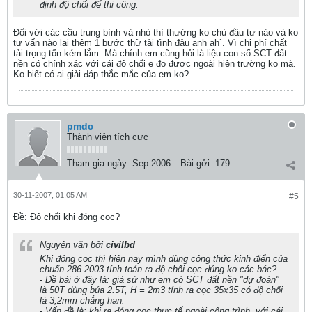
định độ chối để thi công.
Đối với các cầu trung bình và nhỏ thì thường ko chủ đầu tư nào và ko
tư vấn nào lại thêm 1 bước thữ tải tĩnh đâu anh ah`. Vì chi phí chất
tải trọng tốn kém lắm. Mà chính em cũng hỏi là liệu con số SCT đất
nền có chính xác với cái độ chối e đo được ngoài hiện trường ko mà.
Ko biết có ai giải đáp thắc mắc của em ko?
pmdc
Thành viên tích cực
Tham gia ngày:
Sep 2006
Bài gởi:
179
30-11-2007, 01:05 AM
#5
Ðề: Độ chối khi đóng cọc?
Nguyên văn bởi
civilbd
Khi đóng cọc thì hiện nay mình dùng công thức kinh điển của
chuẩn 286-2003 tính toán ra độ chối cọc đúng ko các bác?
- Đề bài ở đây là: giả sử như em có SCT đất nền "dự đoán"
là 50T dùng búa 2.5T, H = 2m3 tính ra cọc 35x35 có độ chối
là 3,2mm chẳng han.
- Vấn đề là: khi ra đóng cọc thực tế ngoài công trình, với cái