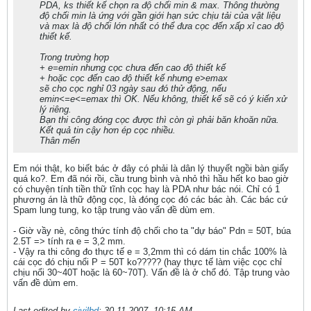
PDA, ks thiết kế chọn ra độ chối min & max. Thông thường
độ chối min là ứng với gần giới hạn sức chịu tải của vật liệu
và max là độ chối lớn nhất có thể đưa cọc đến xấp xỉ cao độ
thiết kế.
Trong trường hợp
+ e=emin nhưng cọc chưa đến cao độ thiết kế
+ hoặc cọc đến cao độ thiết kế nhưng e>emax
sẽ cho cọc nghỉ 03 ngày sau đó thử động, nếu
emin<=e<=emax thì OK. Nếu không, thiết kế sẽ có ý kiến xử
lý riêng.
Bạn thi công đóng cọc được thì còn gì phải băn khoăn nữa.
Kết quả tin cậy hơn ép cọc nhiều.
Thân mến
Em nói thật, ko biết bác ở đây có phải là dân lý thuyết ngồi bàn giấy
quá ko?. Em đã nói rồi, cầu trung bình và nhỏ thì hầu hết ko bao giờ
có chuyện tính tiền thữ tĩnh cọc hay là PDA như bác nói. Chỉ có 1
phương án là thữ động cọc, là đóng cọc đó các bác àh. Các bác cứ
Spam lung tung, ko tập trung vào vấn đề dùm em.
- Giờ vầy nè, công thức tính độ chối cho ta "dự báo" Pdn = 50T, búa
2.5T => tính ra e = 3,2 mm.
- Vậy ra thi công đo thực tế e = 3,2mm thì có dám tin chắc 100% là
cái cọc đó chịu nổi P = 50T ko????? (hay thực tế làm việc cọc chỉ
chịu nổi 30~40T hoặc là 60~70T). Vấn đề là ở chổ đó. Tập trung vào
vấn đề dùm em.
Last edited by
civilbd
;
30-11-2007, 10:15 AM
.