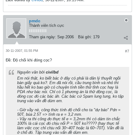
pmdc
Thành viên tích cực
Tham gia ngày:
Sep 2006
Bài gởi:
179
30-11-2007, 01:55 PM
#7
Ðề: Độ chối khi đóng cọc?
Nguyên văn bởi
civilbd
Em nói thật, ko biết bác ở đây có phải là dân lý thuyết ngồi
bàn giấy quá ko?. Em đã nói rồi, cầu trung bình và nhỏ thì
hầu hết ko bao giờ có chuyện tính tiền thữ tĩnh cọc hay là
PDA như bác nói. Chỉ có 1 phương án là thữ động cọc, là
đóng cọc đó các bác àh. Các bác cứ Spam lung tung, ko tập
trung vào vấn đề dùm em.
- Giờ vầy nè, công thức tính độ chối cho ta "dự báo" Pdn =
50T, búa 2.5T => tính ra e = 3,2 mm.
- Vậy ra thi công đo thực tế e = 3,2mm thì có dám tin chắc
100% là cái cọc đó chịu nổi P = 50T ko????? (hay thực tế
làm việc cọc chỉ chịu nổi 30~40T hoặc là 60~70T). Vấn đề là
ở chổ đó. Tập trung vào vấn đề dùm em.