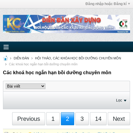
Đăng nhập hoặc Đăng kí
DIỄN ĐÀN
HỘI THẢO, CÁC KHÓA HỌC BỒI DƯỠNG CHUYÊN MÔN
Các khoá học ngắn hạn bồi dưỡng chuyên môn
Các khoá học ngắn hạn bồi dưỡng chuyên môn
Lọc
Previous
1
2
3
14
Next