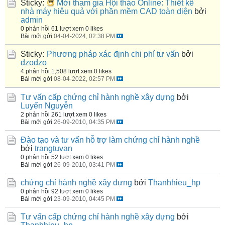
Sticky:
Mời tham gia Hội thảo Online: Thiết kế
nhà máy hiệu quả với phần mềm CAD toàn diện
bởi
admin
0 phản hồi
61 lượt xem
0 likes
Bài mới gởi
04-04-2024, 02:38 PM
Sticky:
Phương pháp xác định chi phí tư vấn
bởi
dzodzo
4 phản hồi
1,508 lượt xem
0 likes
Bài mới gởi
08-04-2022, 02:57 PM
Tư vấn cấp chứng chỉ hành nghề xây dựng
bởi
Luyến Nguyễn
2 phản hồi
261 lượt xem
0 likes
Bài mới gởi
26-09-2010, 04:35 PM
Đào tạo và tư vấn hỗ trợ làm chứng chỉ hành nghề
bởi
trangtuvan
0 phản hồi
52 lượt xem
0 likes
Bài mới gởi
26-09-2010, 03:41 PM
chứng chỉ hành nghề xây dựng
bởi
Thanhhieu_hp
0 phản hồi
92 lượt xem
0 likes
Bài mới gởi
23-09-2010, 04:45 PM
Tư vấn cấp chứng chỉ hành nghề xây dựng
bởi