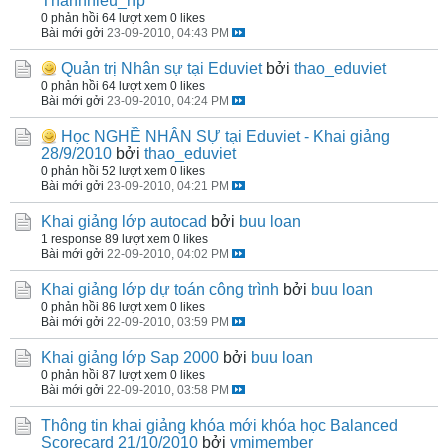
Thanhhieu_hp
0 phản hồi
64 lượt xem
0 likes
Bài mới gởi
23-09-2010, 04:43 PM
Quản trị Nhân sự tại Eduviet
bởi
thao_eduviet
0 phản hồi
64 lượt xem
0 likes
Bài mới gởi
23-09-2010, 04:24 PM
Học NGHỀ NHÂN SỰ tại Eduviet - Khai giảng
28/9/2010
bởi
thao_eduviet
0 phản hồi
52 lượt xem
0 likes
Bài mới gởi
23-09-2010, 04:21 PM
Khai giảng lớp autocad
bởi
buu loan
1 response
89 lượt xem
0 likes
Bài mới gởi
22-09-2010, 04:02 PM
Khai giảng lớp dự toán công trình
bởi
buu loan
0 phản hồi
86 lượt xem
0 likes
Bài mới gởi
22-09-2010, 03:59 PM
Khai giảng lớp Sap 2000
bởi
buu loan
0 phản hồi
87 lượt xem
0 likes
Bài mới gởi
22-09-2010, 03:58 PM
Thông tin khai giảng khóa mới khóa học Balanced
Scorecard 21/10/2010
bởi
vmimember