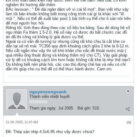
khi tính toán điều kiện này được xem xét thế nào? Nếu Bác có kinh
nghiệm thì hướng dẫn thêm
BÁc levovan : " Đê dài ngàn dặm vỡ vì cái lổ mọt". Bạn viết như vậy
làm tôi băn khoăn không biết trong công trình cái gì là khác với "lổ
mũi ". Nếu có thể đề xuất bác post 1 bài tính cụ thể cho ô sàn nói trên
để mọi người học hỏi.
Riêng tôi: tính theo đúng theo các số liệu tra bảng. Sau đó dùng hệ số
ngu nhân Fa thêm 1.5-2.0. Hệ số này có được do bắt chước các đồ
án đã thi công và không lý giải được cụ thể.
Ngoài ra có vấn đề tương tự nhưng cũng rất khó chịu là cắt khe co
dãn tại sê nô mái. TC356 quy định khoảng cách giữa 2 khe là 9-12 m.
Nếu cắt ngắn như vậy thì sẽ khó khăn cho vấn đề thoát nước mái (
quá nhiều ống thoát đứng và không thẩm mỹ cho CT). Vậy giải pháp
xử lý để có khoảng cách lớn hơn hoặc không cắt khe là như thế nào?
Do không biết nên phải hỏi, các cao thủ đừng chê bai và nếu có chỉ
dẫn thì giúp cho cụ thể để có thể thực hành được. Cám ơn.
nguyencongoanh
Thành viên nhiệt huyết
Tham gia ngày:
Jul 2005
Bài gởi:
515
11-06-2009, 11:47 AM
#9
Ðề: Thép sàn nhịp 4.5x6.95 như vậy được chưa?