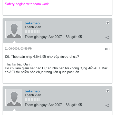
Safety begins with team work
betameo
Thành viên
Tham gia ngày:
Apr 2007
Bài gởi:
95
11-06-2009, 03:59 PM
#11
Ðề: Thép sàn nhịp 4.5x6.95 như vậy được chưa?
Thanks bác Oanh.
Do chỉ làm giám sát các Dự án nhỏ nên tôi không đụng đến ACI. Bác
có ACI thì phiền bác chụp trang liên quan post lên.
betameo
Thành viên
Tham gia ngày:
Apr 2007
Bài gởi:
95