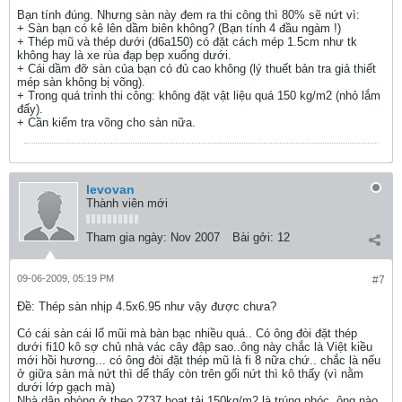
Bạn tính đúng. Nhưng sàn này đem ra thi công thì 80% sẽ nứt vì:
+ Sàn bạn có kê lên dầm biên không? (Bạn tính 4 đầu ngàm !)
+ Thép mũ và thép dưới (d6a150) có đặt cách mép 1.5cm như tk
không hay là xe rùa đạp bẹp xuống dưới.
+ Cái dầm đỡ sàn của bạn có đủ cao không (lý thuết bản tra giả thiết
mép sàn không bị võng).
+ Trong quá trình thi công: không đặt vật liệu quá 150 kg/m2 (nhỏ lắm
đấy).
+ Cần kiểm tra võng cho sàn nữa.
levovan
Thành viên mới
Tham gia ngày:
Nov 2007
Bài gởi:
12
09-06-2009, 05:19 PM
#7
Ðề: Thép sàn nhịp 4.5x6.95 như vậy được chưa?
Có cái sàn cái lổ mũi mà bàn bạc nhiều quá.. Có ông đòi đặt thép
dưới fi10 kô sợ chủ nhà vác cây đập sao..ông này chắc là Việt kiều
mới hồi hương... có ông đòi đặt thép mũ là fi 8 nữa chứ.. chắc là nếu
ở giữa sàn mà nứt thì dể thấy còn trên gối nứt thì kô thấy (vì nằm
dưới lớp gạch mà)
Nhà dân phòng ở theo 2737 hoạt tải 150kg/m2 là trúng phóc..ông nào