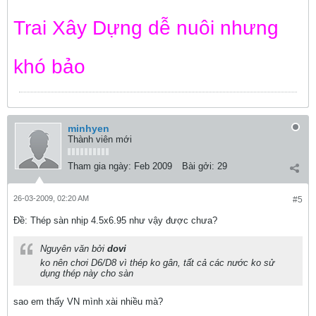
Trai Xây Dựng dễ nuôi nhưng
khó bảo
minhyen
Thành viên mới
Tham gia ngày:
Feb 2009
Bài gởi:
29
26-03-2009, 02:20 AM
#5
Ðề: Thép sàn nhịp 4.5x6.95 như vậy được chưa?
Nguyên văn bởi
dovi
ko nên chơi D6/D8 vì thép ko gân, tất cả các nước ko sử
dụng thép này cho sàn
sao em thấy VN mình xài nhiều mà?