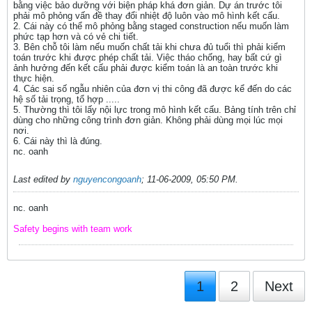
bằng việc bảo dưỡng với biện pháp khá đơn giản. Dự án trước tôi
phải mô phỏng vấn đề thay đổi nhiệt độ luôn vào mô hình kết cấu.
2. Cái này có thể mô phỏng bằng staged construction nếu muốn làm
phức tạp hơn và có vẻ chi tiết.
3. Bên chỗ tôi làm nếu muốn chất tải khi chưa đủ tuổi thì phải kiểm
toán trước khi được phép chất tải. Việc tháo chống, hay bất cứ gì
ảnh hưởng đến kết cấu phải được kiểm toán là an toàn trước khi
thực hiện.
4. Các sai số ngẫu nhiên của đơn vị thi công đã được kể đến do các
hệ số tải trọng, tổ hợp .....
5. Thường thì tôi lấy nội lực trong mô hình kết cấu. Bảng tính trên chỉ
dùng cho những công trình đơn giản. Không phải dùng mọi lúc mọi
nơi.
6. Cái này thì là đúng.
nc. oanh
Last edited by
nguyencongoanh
;
11-06-2009, 05:50 PM
.
nc. oanh
Safety begins with team work
1
2
Next