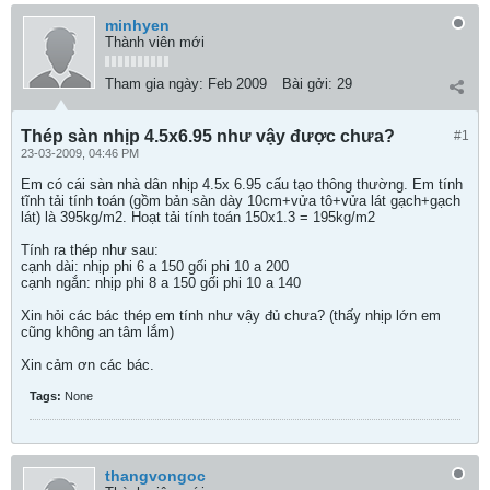
minhyen
Thành viên mới
Tham gia ngày:
Feb 2009
Bài gởi:
29
Thép sàn nhịp 4.5x6.95 như vậy được chưa?
#1
23-03-2009, 04:46 PM
Em có cái sàn nhà dân nhịp 4.5x 6.95 cấu tạo thông thường. Em tính
tĩnh tải tính toán (gồm bản sàn dày 10cm+vửa tô+vửa lát gạch+gạch
lát) là 395kg/m2. Hoạt tải tính toán 150x1.3 = 195kg/m2
Tính ra thép như sau:
cạnh dài: nhịp phi 6 a 150 gối phi 10 a 200
cạnh ngắn: nhịp phi 8 a 150 gối phi 10 a 140
Xin hỏi các bác thép em tính như vậy đủ chưa? (thấy nhịp lớn em
cũng không an tâm lắm)
Xin cảm ơn các bác.
Tags:
None
thangvongoc