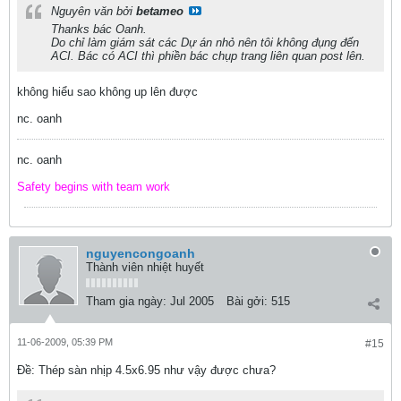
Nguyên văn bởi
betameo
Thanks bác Oanh.
Do chỉ làm giám sát các Dự án nhỏ nên tôi không đụng đến
ACI. Bác có ACI thì phiền bác chụp trang liên quan post lên.
không hiểu sao không up lên được
nc. oanh
nc. oanh
Safety begins with team work
nguyencongoanh
Thành viên nhiệt huyết
Tham gia ngày:
Jul 2005
Bài gởi:
515
11-06-2009, 05:39 PM
#15
Ðề: Thép sàn nhịp 4.5x6.95 như vậy được chưa?