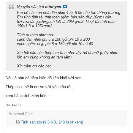
Nguyên văn bởi
minhyen
Em có cái sàn nhà dân nhịp 4.5x 6.95 cấu tạo thông thường.
Em tính tĩnh tải tính toán (gồm bản sàn dày 10cm+vửa
tô+vửa lát gạch+gạch lát) là 395kg/m2. Hoạt tải tính toán
150x1.3 = 195kg/m2
Tính ra thép như sau:
cạnh dài: nhịp phi 6 a 150 gối phi 10 a 200
cạnh ngắn: nhịp phi 8 a 150 gối phi 10 a 140
Xin hỏi các bác thép em tính như vậy đủ chưa? (thấy nhịp
lớn em cũng không an tâm lắm)
Xin cảm ơn các bác.
Nếu là sàn có dầm biên đổ liền khối với sàn.
Thép như thế là dư so với yêu cầu rồi.
xem bảng tính đính kèm.
nc. oanh
Attached Files
Tinh san.zip
(9.6 KB, 248 lượt xem)