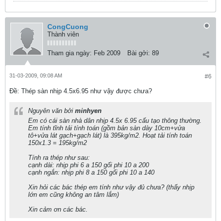
CongCuong
Thành viên
Tham gia ngày:
Feb 2009
Bài gởi:
89
31-03-2009, 09:08 AM
#6
Ðề: Thép sàn nhịp 4.5x6.95 như vậy được chưa?
Nguyên văn bởi
minhyen
Em có cái sàn nhà dân nhịp 4.5x 6.95 cấu tạo thông thường.
Em tính tĩnh tải tính toán (gồm bản sàn dày 10cm+vửa
tô+vửa lát gạch+gạch lát) là 395kg/m2. Hoạt tải tính toán
150x1.3 = 195kg/m2
Tính ra thép như sau:
cạnh dài: nhịp phi 6 a 150 gối phi 10 a 200
cạnh ngắn: nhịp phi 8 a 150 gối phi 10 a 140
Xin hỏi các bác thép em tính như vậy đủ chưa? (thấy nhịp
lớn em cũng không an tâm lắm)
Xin cảm ơn các bác.