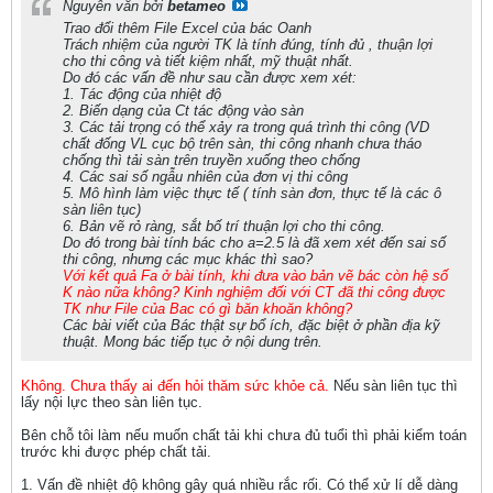
Nguyên văn bởi
betameo
Trao đổi thêm File Excel của bác Oanh
Trách nhiệm của người TK là tính đúng, tính đủ , thuận lợi
cho thi công và tiết kiệm nhất, mỹ thuật nhất.
Do đó các vấn đề như sau cần được xem xét:
1. Tác động của nhiệt độ
2. Biến dạng của Ct tác động vào sàn
3. Các tải trọng có thể xảy ra trong quá trình thi công (VD
chất đống VL cục bộ trên sàn, thi công nhanh chưa tháo
chống thì tải sàn trên truyền xuống theo chống
4. Các sai số ngẫu nhiên của đơn vị thi công
5. Mô hình làm việc thực tế ( tính sàn đơn, thực tế là các ô
sàn liên tục)
6. Bản vẽ rỏ ràng, sắt bố trí thuận lợi cho thi công.
Do đó trong bài tính bác cho a=2.5 là đã xem xét đến sai số
thi công, nhưng các mục khác thì sao?
Với kết quả Fa ở bài tính, khi đưa vào bản vẽ bác còn hệ số
K nào nữa không? Kinh nghiệm đối với CT đã thi công được
TK như File của Bac có gì băn khoăn không?
Các bài viết của Bác thật sự bổ ích, đặc biệt ở phần địa kỹ
thuật. Mong bác tiếp tục ở nội dung trên.
Không. Chưa thấy ai đến hỏi thăm sức khỏe cả.
Nếu sàn liên tục thì
lấy nội lực theo sàn liên tục.
Bên chỗ tôi làm nếu muốn chất tải khi chưa đủ tuổi thì phải kiểm toán
trước khi được phép chất tải.
1. Vấn đề nhiệt độ không gây quá nhiều rắc rối. Có thể xử lí dễ dàng