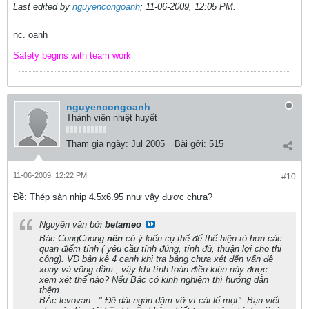
Last edited by
nguyencongoanh
;
11-06-2009, 12:05 PM
.
nc. oanh
Safety begins with team work
nguyencongoanh
Thành viên nhiệt huyết
Tham gia ngày:
Jul 2005
Bài gởi:
515
11-06-2009, 12:22 PM
#10
Ðề: Thép sàn nhịp 4.5x6.95 như vậy được chưa?
Nguyên văn bởi
betameo
Bác CongCuong
nên
có ý kiến cụ thể để thể hiện rỏ hơn các
quan điểm tính ( yêu cầu tính đúng, tính đủ, thuận lợi cho thi
công). VD bản kê 4 cạnh khi tra bảng chưa xét đến vấn đề
xoay và võng dầm , vậy khi tính toán điều kiện này được
xem xét thế nào? Nếu Bác có kinh nghiệm thì hướng dẫn
thêm
BÁc levovan : " Đê dài ngàn dặm vỡ vì cái lổ mọt". Bạn viết