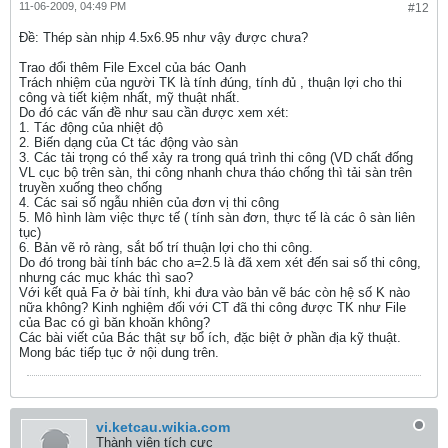
11-06-2009, 04:49 PM
#12
Ðề: Thép sàn nhịp 4.5x6.95 như vậy được chưa?
Trao đổi thêm File Excel của bác Oanh
Trách nhiệm của người TK là tính đúng, tính đủ , thuận lợi cho thi
công và tiết kiệm nhất, mỹ thuật nhất.
Do đó các vấn đề như sau cần được xem xét:
1. Tác động của nhiệt độ
2. Biến dạng của Ct tác động vào sàn
3. Các tải trọng có thể xảy ra trong quá trình thi công (VD chất đống
VL cục bộ trên sàn, thi công nhanh chưa tháo chống thì tải sàn trên
truyền xuống theo chống
4. Các sai số ngẫu nhiên của đơn vị thi công
5. Mô hình làm việc thực tế ( tính sàn đơn, thực tế là các ô sàn liên
tục)
6. Bản vẽ rỏ ràng, sắt bố trí thuận lợi cho thi công.
Do đó trong bài tính bác cho a=2.5 là đã xem xét đến sai số thi công,
nhưng các mục khác thì sao?
Với kết quả Fa ở bài tính, khi đưa vào bản vẽ bác còn hệ số K nào
nữa không? Kinh nghiệm đối với CT đã thi công được TK như File
của Bac có gì băn khoăn không?
Các bài viết của Bác thật sự bổ ích, đặc biệt ở phần địa kỹ thuật.
Mong bác tiếp tục ở nội dung trên.
vi.ketcau.wikia.com
Thành viên tích cực