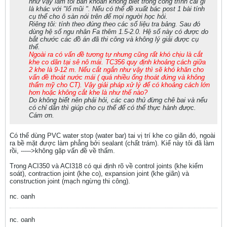
như vậy làm tôi băn khoăn không biết trong công trình cái gì
là khác với "lổ mũi ". Nếu có thể đề xuất bác post 1 bài tính
cụ thể cho ô sàn nói trên để mọi người học hỏi.
Riêng tôi: tính theo đúng theo các số liệu tra bảng. Sau đó
dùng hệ số ngu nhân Fa thêm 1.5-2.0. Hệ số này có được do
bắt chước các đồ án đã thi công và không lý giải được cụ
thể.
Ngoài ra có vấn đề tương tự nhưng cũng rất khó chịu là cắt
khe co dãn tại sê nô mái. TC356 quy định khoảng cách giữa
2 khe là 9-12 m. Nếu cắt ngắn như vậy thì sẽ khó khăn cho
vấn đề thoát nước mái ( quá nhiều ống thoát đứng và không
thẩm mỹ cho CT). Vậy giải pháp xử lý để có khoảng cách lớn
hơn hoặc không cắt khe là như thế nào?
Do không biết nên phải hỏi, các cao thủ đừng chê bai và nếu
có chỉ dẫn thì giúp cho cụ thể để có thể thực hành được.
Cám ơn.
Có thể dùng PVC water stop (water bar) tai vị trí khe co giãn đó, ngoài
ra bề mặt được làm phẳng bởi sealant (chất trám). Kiể này tôi đã làm
rồi, ----->không gặp vấn đề về thấm.
Trong ACI350 và ACI318 có qui định rõ về control joints (khe kiểm
soát), contraction joint (khe co), expansion joint (khe giãn) và
construction joint (mạch ngừng thi công).
nc. oanh
nc. oanh