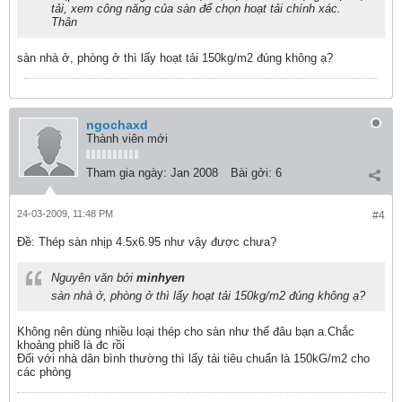
tải, xem công năng của sàn để chọn hoạt tải chính xác.
Thân
sàn nhà ở, phòng ở thì lấy hoạt tải 150kg/m2 đúng không ạ?
ngochaxd
Thành viên mới
Tham gia ngày:
Jan 2008
Bài gởi:
6
24-03-2009, 11:48 PM
#4
Ðề: Thép sàn nhịp 4.5x6.95 như vậy được chưa?
Nguyên văn bởi
minhyen
sàn nhà ở, phòng ở thì lấy hoạt tải 150kg/m2 đúng không ạ?
Không nên dùng nhiều loại thép cho sàn như thế đâu bạn a.Chắc
khoảng phi8 là đc rồi
Đối với nhà dân bình thường thì lấy tải tiêu chuẩn là 150kG/m2 cho
các phòng