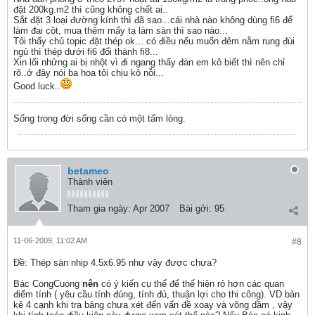
đặt 200kg.m2 thì cũng không chết ai..
Sắt đặt 3 loại đường kính thì đã sao...cái nhà nào không dùng fi6 để
làm đai cột, mua thêm mấy tạ làm sàn thì sao nào...
Tôi thấy chủ topic đặt thép ok... có điều nếu muốn đêm nằm rung đùi
ngủ thì thép dưới fi6 đổi thành fi8...
Xin lổi nhửng ai bị nhột vì đi ngang thấy đàn em kô biết thì nên chỉ
rõ..ở đây nói ba hoa tôi chịu kô nỗi...
Good luck..
Sống trong đời sống cần có một tấm lòng.
betameo
Thành viên
Tham gia ngày:
Apr 2007
Bài gởi:
95
11-06-2009, 11:02 AM
#8
Ðề: Thép sàn nhịp 4.5x6.95 như vậy được chưa?
Bác CongCuong
nên
có ý kiến cụ thể để thể hiện rỏ hơn các quan
điểm tính ( yêu cầu tính đúng, tính đủ, thuận lợi cho thi công). VD bản
kê 4 cạnh khi tra bảng chưa xét đến vấn đề xoay và võng dầm , vậy