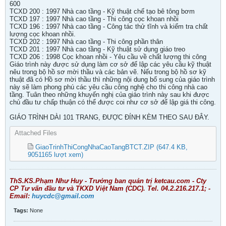
600
TCXD 200 : 1997 Nhà cao tầng - Kỹ thuật chế tạo bê tông bơm
TCXD 197 : 1997 Nhà cao tầng - Thi công cọc khoan nhồi
TCXD 196 : 1997 Nhà cao tầng - Công tác thử tĩnh và kiểm tra chất
lượng cọc khoan nhồi.
TCXD 202 : 1997 Nhà cao tầng - Thi công phần thân
TCXD 201 : 1997 Nhà cao tầng - Kỹ thuật sử dụng giáo treo
TCXD 206 : 1998 Cọc khoan nhồi - Yêu cầu về chất lượng thi công
Giáo trình này được sử dụng làm cơ sở để lập các yêu cầu kỹ thuật
nêu trong bộ hồ sơ mời thầu và các bản vẽ. Nếu trong bộ hồ sơ kỹ
thuật đã có Hồ sơ mời thầu thì những nội dung bổ sung của giáo trình
này sẽ làm phong phú các yêu cầu công nghệ cho thi công nhà cao
tầng. Tuân theo những khuyến nghị của giáo trình này sau khi được
chủ đầu tư chấp thuận có thể được coi như cơ sở để lập giá thi công.
GIÁO TRÌNH DÀI 101 TRANG, ĐƯỢC ĐÍNH KÈM THEO SAU ĐÂY.
Attached Files
GiaoTrinhThiCongNhaCaoTangBTCT.ZIP
(647.4 KB,
9051165 lượt xem)
ThS.KS.Phạm Như Huy - Trưởng ban quản trị ketcau.com - Cty
CP Tư vấn đầu tư và TKXD Việt Nam (CDC). Tel. 04.2.216.217.1; -
Email:
huycdc@gmail.com
Tags:
None