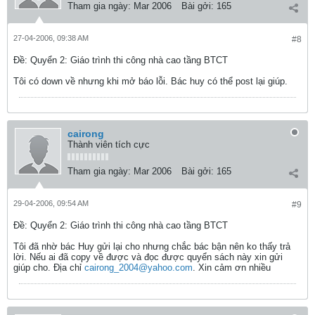
Tham gia ngày:
Mar 2006
Bài gởi:
165
27-04-2006, 09:38 AM
#8
Ðề: Quyển 2: Giáo trình thi công nhà cao tầng BTCT
Tôi có down về nhưng khi mở báo lỗi. Bác huy có thể post lại giúp.
cairong
Thành viên tích cực
Tham gia ngày:
Mar 2006
Bài gởi:
165
29-04-2006, 09:54 AM
#9
Ðề: Quyển 2: Giáo trình thi công nhà cao tầng BTCT
Tôi đã nhờ bác Huy gửi lại cho nhưng chắc bác bận nên ko thấy trả
lời. Nếu ai đã copy về được và đọc được quyển sách này xin gửi
giúp cho. Địa chỉ
cairong_2004@yahoo.com
. Xin cảm ơn nhiều