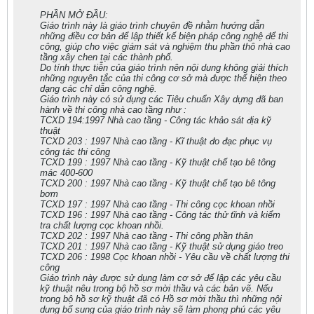
PHẦN MỞ ĐẦU:
Giáo trình này là giáo trình chuyên đề nhằm hướng dẫn
những điều cơ bản để lập thiết kế biện pháp công nghệ để thi
công, giúp cho việc giám sát và nghiệm thu phần thô nhà cao
tầng xây chen tại các thành phố.
Do tính thực tiễn của giáo trình nên nội dung không giải thích
những nguyên tắc của thi công cơ sở mà được thể hiện theo
dạng các chỉ dẫn công nghệ.
Giáo trình này có sử dụng các Tiêu chuẩn Xây dựng đã ban
hành về thi công nhà cao tầng như :
TCXD 194:1997 Nhà cao tầng - Công tác khảo sát địa kỹ
thuật
TCXD 203 : 1997 Nhà cao tầng - Kĩ thuật đo đạc phục vụ
công tác thi công
TCXD 199 : 1997 Nhà cao tầng - Kỹ thuật chế tạo bê tông
mác 400-600
TCXD 200 : 1997 Nhà cao tầng - Kỹ thuật chế tạo bê tông
bơm
TCXD 197 : 1997 Nhà cao tầng - Thi công cọc khoan nhồi
TCXD 196 : 1997 Nhà cao tầng - Công tác thử tĩnh và kiểm
tra chất lượng cọc khoan nhồi.
TCXD 202 : 1997 Nhà cao tầng - Thi công phần thân
TCXD 201 : 1997 Nhà cao tầng - Kỹ thuật sử dụng giáo treo
TCXD 206 : 1998 Cọc khoan nhồi - Yêu cầu về chất lượng thi
công
Giáo trình này được sử dụng làm cơ sở để lập các yêu cầu
kỹ thuật nêu trong bộ hồ sơ mời thầu và các bản vẽ. Nếu
trong bộ hồ sơ kỹ thuật đã có Hồ sơ mời thầu thì những nội
dung bổ sung của giáo trình này sẽ làm phong phú các yêu