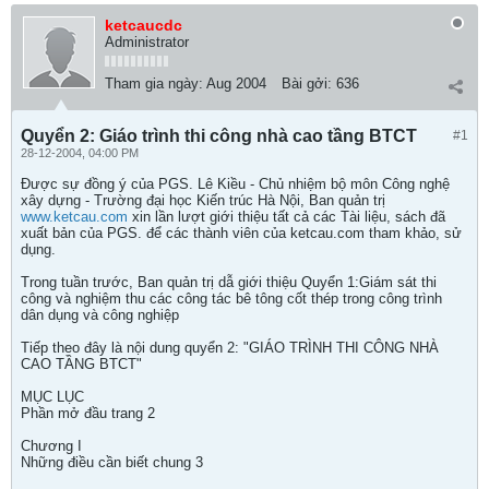
ketcaucdc
Administrator
Tham gia ngày:
Aug 2004
Bài gởi:
636
Quyển 2: Giáo trình thi công nhà cao tầng BTCT
#1
28-12-2004, 04:00 PM
Được sự đồng ý của PGS. Lê Kiều - Chủ nhiệm bộ môn Công nghệ
xây dựng - Trường đại học Kiến trúc Hà Nội, Ban quản trị
www.ketcau.com
xin lần lượt giới thiệu tất cả các Tài liệu, sách đã
xuất bản của PGS. để các thành viên của ketcau.com tham khảo, sử
dụng.
Trong tuần trước, Ban quản trị dẫ giới thiệu Quyển 1:Giám sát thi
công và nghiệm thu các công tác bê tông cốt thép trong công trình
dân dụng và công nghiệp
Tiếp theo đây là nội dung quyển 2: "GIÁO TRÌNH THI CÔNG NHÀ
CAO TẦNG BTCT"
MỤC LỤC
Phần mở đầu trang 2
Chương I
Những điều cần biết chung 3