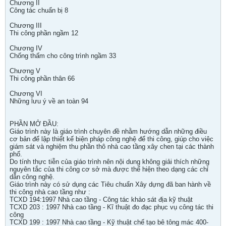
Chương II
Công tác chuẩn bị 8
Chương III
Thi công phần ngầm 12
Chương IV
Chống thấm cho công trình ngầm 33
Chương V
Thi công phần thân 66
Chương VI
Những lưu ý về an toàn 94
PHẦN MỞ ĐẦU:
Giáo trình này là giáo trình chuyên đề nhằm hướng dẫn những điều
cơ bản để lập thiết kế biện pháp công nghệ để thi công, giúp cho việc
giám sát và nghiệm thu phần thô nhà cao tầng xây chen tại các thành
phố.
Do tính thực tiễn của giáo trình nên nội dung không giải thích những
nguyên tắc của thi công cơ sở mà được thể hiện theo dạng các chỉ
dẫn công nghệ.
Giáo trình này có sử dụng các Tiêu chuẩn Xây dựng đã ban hành về
thi công nhà cao tầng như :
TCXD 194:1997 Nhà cao tầng - Công tác khảo sát địa kỹ thuật
TCXD 203 : 1997 Nhà cao tầng - Kĩ thuật đo đạc phục vụ công tác thi
công
TCXD 199 : 1997 Nhà cao tầng - Kỹ thuật chế tạo bê tông mác 400-