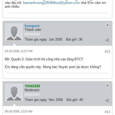
vào địa chỉ:
hamanhcuong18549dhxd@yahoo.com
nhá !Em cảm ơn
anh nhiều
hunguct
Thành viên
Tham gia ngày:
Jan 2005
Bài gởi:
36
05-03-2008, 11:57 PM
#13
Ðề: Quyển 2: Giáo trình thi công nhà cao tầng BTCT
Em đang cần quyển này. Mong bác Huydc post lại được không?
YANGEM
Moderator
Tham gia ngày:
Nov 2006
Bài gởi:
40
06-03-2008, 12:57 AM
#14