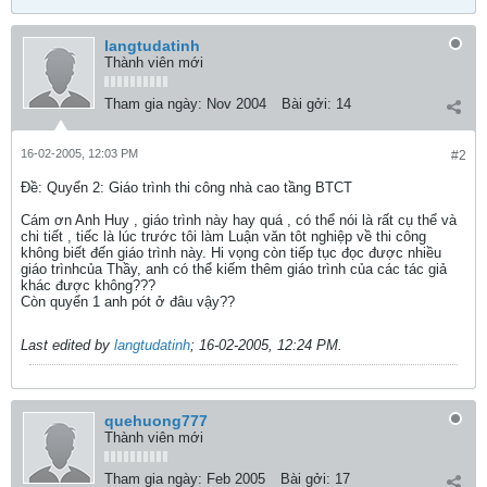
langtudatinh
Thành viên mới
Tham gia ngày:
Nov 2004
Bài gởi:
14
16-02-2005, 12:03 PM
#2
Ðề: Quyển 2: Giáo trình thi công nhà cao tầng BTCT
Cám ơn Anh Huy , giáo trình này hay quá , có thể nói là rất cụ thể và
chi tiết , tiếc là lúc trước tôi làm Luận văn tôt nghiệp về thi công
không biết đến giáo trình này. Hi vọng còn tiếp tục đọc được nhiều
giáo trìnhcủa Thầy, anh có thể kiếm thêm giáo trình của các tác giả
khác được không???
Còn quyển 1 anh pót ở đâu vậy??
Last edited by
langtudatinh
;
16-02-2005, 12:24 PM
.
quehuong777
Thành viên mới
Tham gia ngày:
Feb 2005
Bài gởi:
17