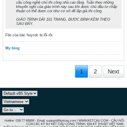
cầu công nghệ cho thi công nhà cao tầng. Tuân theo những
khuyến nghị của giáo trình này sau khi được chủ đầu tư chấp
thuận có thể được coi như cơ sở để lập giá thi công.
GIÁO TRÌNH DÀI 101 TRANG, ĐƯỢC ĐÍNH KÈM THEO
SAU ĐÂY.
File của bác huycdc bị lỗi rồi
My blog
1
2
Next
Hotline: 038.77 88888 - Email: support@ketcau.com | WWW.KETCAU.COM - CẦU NỐI
CỦA CÁC KỸ SƯ KẾT CẤU CÔNG TRÌNH, ĐỊA KỸ THUẬT VIỆT NAM.