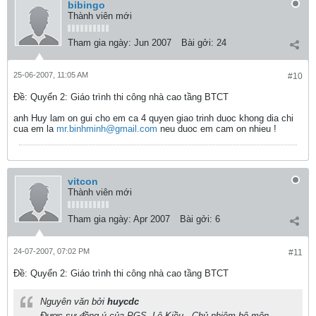
bibingo
Thành viên mới
Tham gia ngày:
Jun 2007
Bài gởi:
24
25-06-2007, 11:05 AM
#10
Ðề: Quyển 2: Giáo trình thi công nhà cao tầng BTCT
anh Huy lam on gui cho em ca 4 quyen giao trinh duoc khong dia chi
cua em la
mr.binhminh@gmail.com
neu duoc em cam on nhieu !
vitcon
Thành viên mới
Tham gia ngày:
Apr 2007
Bài gởi:
6
24-07-2007, 07:02 PM
#11
Ðề: Quyển 2: Giáo trình thi công nhà cao tầng BTCT
Nguyên văn bởi
huycdc
Được sự đồng ý của PGS. Lê Kiều - Chủ nhiệm bộ môn