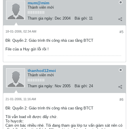
mum@mim
Thành viên mới
Tham gia ngày:
Dec 2004
Bài gởi:
11
18-01-2006, 02:34 AM
#5
Ðề: Quyển 2: Giáo trình thi công nhà cao tầng BTCT
File của a Huy gửi lỗi rồi !
thanhcd12moi
Thành viên mới
Tham gia ngày:
Nov 2005
Bài gởi:
24
21-01-2006, 11:16 AM
#6
Ðề: Quyển 2: Giáo trình thi công nhà cao tầng BTCT
Tôi vẫn load về được đấy chứ.
To huycdc:
Cám ơn bác nhiều nhé. Tôi đang tham gia lớp tư vấn giám sát nên có