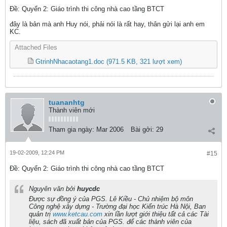
Ðề: Quyển 2: Giáo trình thi công nhà cao tầng BTCT
đây là bản mà anh Huy nói, phải nói là rất hay, thân gửi lại anh em
KC.
Attached Files
GtrinhNhacaotang1.doc
(971.5 KB, 321 lượt xem)
tuananhtg
Thành viên mới
Tham gia ngày:
Mar 2006
Bài gởi:
29
19-02-2009, 12:24 PM
#15
Ðề: Quyển 2: Giáo trình thi công nhà cao tầng BTCT
Nguyên văn bởi
huycdc
Được sự đồng ý của PGS. Lê Kiều - Chủ nhiệm bộ môn
Công nghệ xây dựng - Trường đại học Kiến trúc Hà Nội, Ban
quản trị
www.ketcau.com
xin lần lượt giới thiệu tất cả các Tài
liệu, sách đã xuất bản của PGS. để các thành viên của