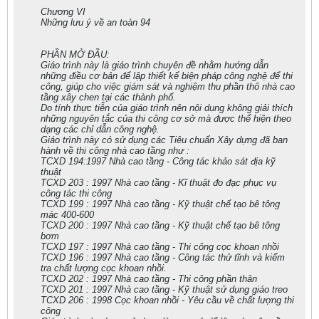
Chương VI
Những lưu ý về an toàn 94
PHẦN MỞ ĐẦU:
Giáo trình này là giáo trình chuyên đề nhằm hướng dẫn
những điều cơ bản để lập thiết kế biện pháp công nghệ để thi
công, giúp cho việc giám sát và nghiệm thu phần thô nhà cao
tầng xây chen tại các thành phố.
Do tính thực tiễn của giáo trình nên nội dung không giải thích
những nguyên tắc của thi công cơ sở mà được thể hiện theo
dạng các chỉ dẫn công nghệ.
Giáo trình này có sử dụng các Tiêu chuẩn Xây dựng đã ban
hành về thi công nhà cao tầng như :
TCXD 194:1997 Nhà cao tầng - Công tác khảo sát địa kỹ
thuật
TCXD 203 : 1997 Nhà cao tầng - Kĩ thuật đo đạc phục vụ
công tác thi công
TCXD 199 : 1997 Nhà cao tầng - Kỹ thuật chế tạo bê tông
mác 400-600
TCXD 200 : 1997 Nhà cao tầng - Kỹ thuật chế tạo bê tông
bơm
TCXD 197 : 1997 Nhà cao tầng - Thi công cọc khoan nhồi
TCXD 196 : 1997 Nhà cao tầng - Công tác thử tĩnh và kiểm
tra chất lượng cọc khoan nhồi.
TCXD 202 : 1997 Nhà cao tầng - Thi công phần thân
TCXD 201 : 1997 Nhà cao tầng - Kỹ thuật sử dụng giáo treo
TCXD 206 : 1998 Cọc khoan nhồi - Yêu cầu về chất lượng thi
công