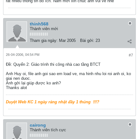
rất nhiều thông tin bổ ích. Năm mới xin chúc anh vui vẻ nhé
thinh568
Thành viên mới
Tham gia ngày:
Mar 2005
Bài gởi:
23
26-04-2006, 04:54 PM
#7
Ðề: Quyển 2: Giáo trình thi công nhà cao tầng BTCT
Anh Huy oi, file anh goi sao em load ve, ma hinh nhu loi roi anh oi, ko
giai nen duoc.
Anh gởi lại giúp được ko anh?
Thanks alot
Duyệt Web KC 1 ngày ráng nhặt đầy 1 thúng
!!!?
cairong
Thành viên tích cực