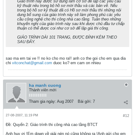
Giáo trình này được sử dụng làm cơ sở để lập các yêu cầu
kỹ thuật nêu trong bộ hồ sơ mời thầu và các bản vẽ. Nếu
trong bộ hồ sơ kỹ thuật đã có Hồ sơ mời thầu thì những nội
dung bổ sung của giáo trình này sẽ làm phong phú các yêu
cầu công nghệ cho thi công nhà cao tầng. Tuân theo những
khuyến nghị của giáo trình này sau khi được chủ đầu tư chấp
thuận có thể được coi như cơ sở để lập giá thi công.
GIÁO TRÌNH DÀI 101 TRANG, ĐƯỢC ĐÍNH KÈM THEO
SAU ĐÂY.
sao ma em tai ve !! no ko cho mo ra!! anh co the goi cho em qua dia
chi
vitconchat@gmail.com
duoc ko? em cam on nhieu
ha manh cuong
Thành viên mới
Tham gia ngày:
Aug 2007
Bài gởi:
7
27-08-2007, 11:19 PM
#12
Ðề: Quyển 2: Giáo trình thi công nhà cao tầng BTCT
Anh huy ơi !Em down về giải nén nó cũng không ra !Anh gửi cho em