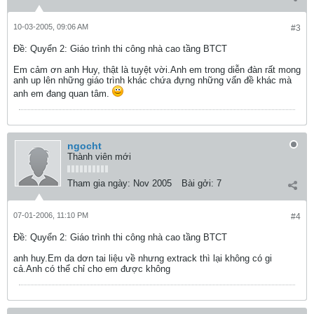
10-03-2005, 09:06 AM
#3
Ðề: Quyển 2: Giáo trình thi công nhà cao tầng BTCT
Em cảm ơn anh Huy, thật là tuyệt vời.Anh em trong diễn đàn rất mong
anh up lên những giáo trình khác chứa đựng những vấn đề khác mà
anh em đang quan tâm.
ngocht
Thành viên mới
Tham gia ngày:
Nov 2005
Bài gởi:
7
07-01-2006, 11:10 PM
#4
Ðề: Quyển 2: Giáo trình thi công nhà cao tầng BTCT
anh huy.Em da dơn tai liệu về nhưng extrack thì lại không có gi
cả.Anh có thể chỉ cho em được không