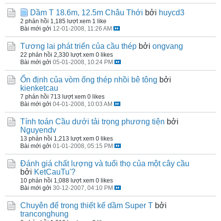
Dầm T 18.6m, 12.5m Châu Thới
bởi
huycd3
2 phản hồi
1,185 lượt xem
1 like
Bài mới gởi
12-01-2008, 11:26 AM
Tương lai phát triển của cầu thép
bởi
ongvang
22 phản hồi
2,330 lượt xem
0 likes
Bài mới gởi
05-01-2008, 10:24 PM
Ổn định của vòm ống thép nhồi bê tông
bởi
kienketcau
7 phản hồi
713 lượt xem
0 likes
Bài mới gởi
04-01-2008, 10:03 AM
Tính toán Cầu dưới tải trọng phương tiện
bởi
Nguyendv
13 phản hồi
1,213 lượt xem
0 likes
Bài mới gởi
01-01-2008, 05:15 PM
Đánh giá chất lượng và tuổi thọ của một cây cầu
bởi
KetCauTu'?
10 phản hồi
1,088 lượt xem
0 likes
Bài mới gởi
30-12-2007, 04:10 PM
Chuyên để trong thiết kế dầm Super T
bởi
tranconghung