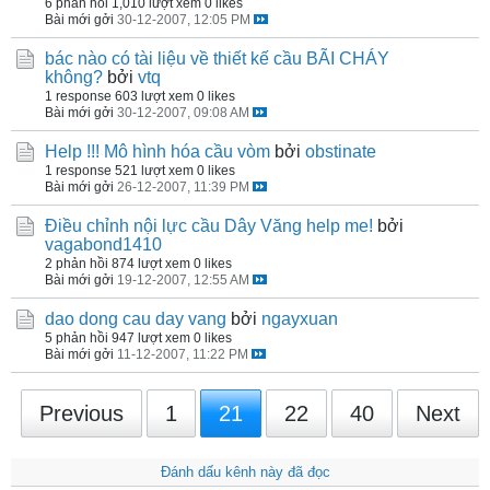
6 phản hồi
1,010 lượt xem
0 likes
Bài mới gởi
30-12-2007, 12:05 PM
bác nào có tài liệu về thiết kế cầu BÃI CHÁY
không?
bởi
vtq
1 response
603 lượt xem
0 likes
Bài mới gởi
30-12-2007, 09:08 AM
Help !!! Mô hình hóa cầu vòm
bởi
obstinate
1 response
521 lượt xem
0 likes
Bài mới gởi
26-12-2007, 11:39 PM
Điều chỉnh nội lực cầu Dây Văng help me!
bởi
vagabond1410
2 phản hồi
874 lượt xem
0 likes
Bài mới gởi
19-12-2007, 12:55 AM
dao dong cau day vang
bởi
ngayxuan
5 phản hồi
947 lượt xem
0 likes
Bài mới gởi
11-12-2007, 11:22 PM
Previous
1
21
22
40
Next
Đánh dấu kênh này đã đọc