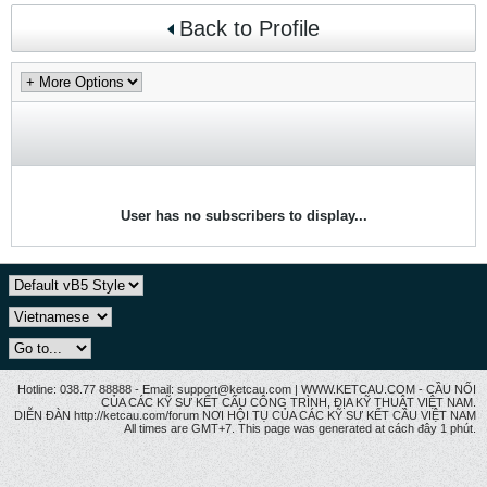
Back to Profile
User has no subscribers to display...
Hotline: 038.77 88888 - Email: support@ketcau.com | WWW.KETCAU.COM - CẦU NỐI
CỦA CÁC KỸ SƯ KẾT CẤU CÔNG TRÌNH, ĐỊA KỸ THUẬT VIỆT NAM.
DIỄN ĐÀN http://ketcau.com/forum NƠI HỘI TỤ CỦA CÁC KỸ SƯ KẾT CÂU VIỆT NAM
All times are GMT+7. This page was generated at cách đây 1 phút.