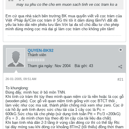
may su phu co the cho em muon sach tinh ve coc tram ko a
Em cứ qua nhà sách bên trường BK mua quyển viết về cọc tràm của
Việt -Pháp ấy!Còn cọc tràm ở SG thì tôi ít dám dùng lắm!Vì đất đã
yếu lai kéo dài nên phiêu lưu lắm.Với lại đa số chủ đầu tư cho phép
mình dùng móng cọc mà dại gì làm cọc tràm cho không yên tâm!
QUYEN-BK92
Thành viên
Tham gia ngày:
Nov 2004
Bài gởi:
43
26-01-2005, 09:51 AM
#21
To khunglong:
Đúng đấy, mình học ở bộ môn TNN.
Khi tính cừ tràm thì tùy theo mình quan niệm cừ là nền hoặc là cọc gỗ
(wooden pile). Cọc gỗ về quan niệm tính giống với cọc BTCT thôi ,
làm việc như cọc ma sát, thành phần chống mũi xem như zero. Cọc ở
cái hồ ấy anh tính được sức chịu tải của 1 cây cọc là Pc =
600kG.Sức chịu tải cho phép (sử dụng tính toắn Ptt = Pc/3 =200kG)
(Fs = 3 , do mình chọn tùy theo độ tin cậy của tài liệu địa chất).
Khi bạn tính nhà dân 2-3 tầng ở vùng cần đóng cừ thì có thể lấy Rtc
tại đáy móng sau khi đóng cừ khoẳng 8T/m2 (tối thiểu) đồng thời tham