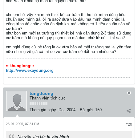
học Bách Khoa bộ môn tài nguyên nước hả?
cho em hỏi vậy khi mình thiết kế cừ tràm thì họ hòi mình dùng tiêu
chuẩn nào mình trả lời ra sao? dựa vào đâu mà mình dám chắc là
công trình đó chắc chắn ổn định khi mà không có 1 tiêu chuẩn nào về
cừ tràm?
như bọn em mới ra trường thì thiết kế nhà dân dụng 2-3 tầng sữ dụng
cừ tràm mà không có quy phạm sao mà dám chứ lở nó....thì sao?
em nghĩ dùng cừ bê tông là ok vừa bảo vệ môi trường mà lại yên tâm
nữa nhưng về giá cả thì so với cừ tràm có đắt hơn nhiều ko?
:::khunglong:::
http://www.exaydung.org
tungduong
Thành viên tích cực
Tham gia ngày:
Dec 2004
Bài gởi:
150
25-01-2005, 07:31 PM
#20
Nguyên văn bởi
lê văn Minh