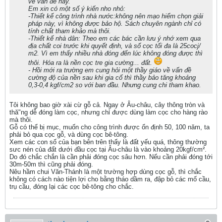
về vấn đề này.
Em xin có một số ý kiến nho nhỏ:
-Thiết kế công trình nhà nước:không nên mạo hiểm chọn giải
pháp này, vì không được bảo hộ. Sách chuyên ngành chỉ có
tính chất tham khảo mà thôi.
-Thiết kế nhà dân: Theo em các bác cần lưu ý nhớ xem qua
địa chất coi trước khi quyết định, và số cọc tối đa là 25cocj/
m2. Vì em thấy nhiều nhà đóng đến lúc không đóng được thì
thôi. Hóa ra là nền cọc tre gia cường... đất.
- Hồi mới ra trường em cung hỏi một thầy giáo về vấn đề
cường độ của nền sau khi gia cố thì thầy bảo tăng khoảng
0,3-0,4 kgf/cm2 so với ban đầu. Nhưng cung chi tham khao.
Tôi không bao giờ xài cừ gỗ cả. Ngay ở Âu-châu, cây thông tròn và
thă"ng dễ đóng làm cọc, nhưng chỉ được dùng làm cọc cho hàng rào
mà thôi.
Gỗ có thể bị mục, muốn cho công trình được ổn định 50, 100 năm, ta
phải bỏ qua cọc gỗ, và dùng cọc bê-tông.
Xem các con số của bạn bên trên thấy là đất yếu quá, thông thường
sưc nén của đất dưới đầu cọc tại Âu-châu là vào khoảng 20kgf/cm².
Do đó chắc chắn là cần phải đóng cọc sâu hơn. Nếu cần phải đóng tới
30m-50m thì cũng phải đóng.
Nêu hầm chui Văn-Thánh là một trường hợp dùng cọc gỗ, thì chắc
không có cách nào tiện lợi cho bằng tháo dầm ra, đập bỏ các mố cầu,
trụ cầu, đóng lại các cọc bê-tông cho chắc.