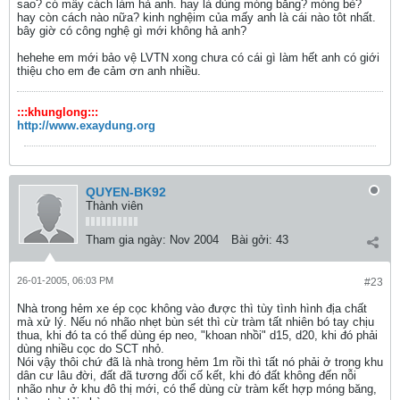
sao? có mấy cách làm hả anh. hay là dùng móng băng? móng bè?
hay còn cách nào nữa? kinh nghệim của mấy anh là cái nào tôt nhất.
bây giờ có công nghệ gì mới không hả anh?
hehehe em mới bảo vệ LVTN xong chưa có cái gì làm hết anh có giới
thiệu cho em đe cảm ơn anh nhiều.
:::khunglong:::
http://www.exaydung.org
QUYEN-BK92
Thành viên
Tham gia ngày:
Nov 2004
Bài gởi:
43
26-01-2005, 06:03 PM
#23
Nhà trong hẻm xe ép cọc không vào được thì tùy tình hình địa chất
mà xử lý. Nếu nó nhão nhẹt bùn sét thì cừ tràm tất nhiên bó tay chịu
thua, khi đó ta có thể dùng ép neo, "khoan nhồi" d15, d20, khi đó phải
dùng nhiều cọc do SCT nhỏ.
Nói vậy thôi chứ đã là nhà trong hẻm 1m rồi thì tất nó phải ở trong khu
dân cư lâu đời, đất đã tương đối cố kết, khi đó đất không đến nỗi
nhão như ở khu đô thị mới, có thể dùng cừ tràm kết hợp móng băng,