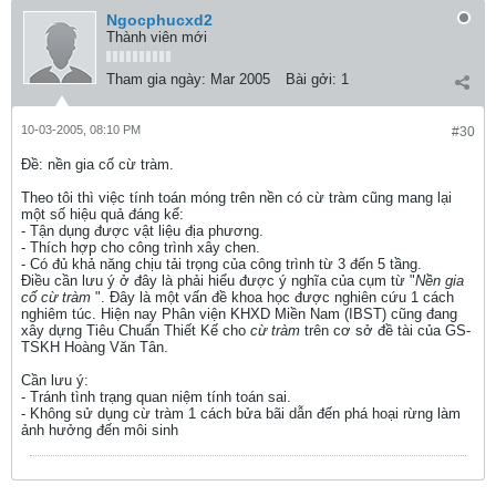
Ngocphucxd2
Thành viên mới
Tham gia ngày:
Mar 2005
Bài gởi:
1
10-03-2005, 08:10 PM
#30
Ðề: nền gia cố cừ tràm.
Theo tôi thì việc tính toán móng trên nền có cừ tràm cũng mang lại
một số hiệu quả đáng kể:
- Tận dụng được vật liệu địa phương.
- Thích hợp cho công trình xây chen.
- Có đủ khả năng chịu tải trọng của công trình từ 3 đến 5 tầng.
Điều cần lưu ý ở đây là phải hiểu được ý nghĩa của cụm từ "
Nền gia
cố cừ tràm
". Đây là một vấn đề khoa học được nghiên cứu 1 cách
nghiêm túc. Hiện nay Phân viện KHXD Miền Nam (IBST) cũng đang
xây dựng Tiêu Chuẩn Thiết Kế cho
cừ tràm
trên cơ sở đề tài của GS-
TSKH Hoàng Văn Tân.
Cần lưu ý:
- Tránh tình trạng quan niệm tính toán sai.
- Không sử dụng cừ tràm 1 cách bửa bãi dẫn đến phá hoại rừng làm
ảnh hưởng đến môi sinh