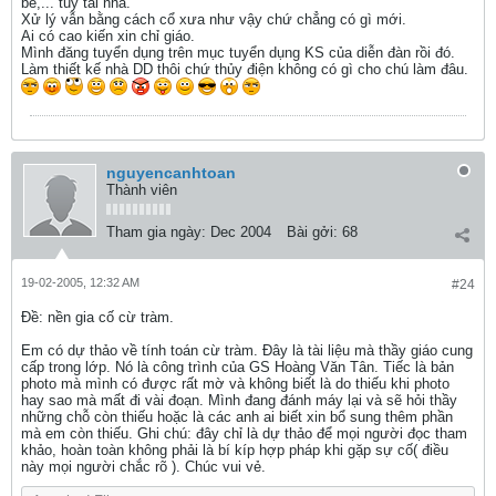
bè,... tuỳ tải nhà.
Xử lý vẫn bằng cách cổ xưa như vậy chứ chẳng có gì mới.
Ai có cao kiến xin chỉ giáo.
Mình đăng tuyển dụng trên mục tuyển dụng KS của diễn đàn rồi đó.
Làm thiết kế nhà DD thôi chứ thủy điện không có gì cho chú làm đâu.
nguyencanhtoan
Thành viên
Tham gia ngày:
Dec 2004
Bài gởi:
68
19-02-2005, 12:32 AM
#24
Ðề: nền gia cố cừ tràm.
Em có dự thảo về tính toán cừ tràm. Đây là tài liệu mà thầy giáo cung
cấp trong lớp. Nó là công trình của GS Hoàng Văn Tân. Tiếc là bản
photo mà mình có được rất mờ và không biết là do thiếu khi photo
hay sao mà mất đi vài đoạn. Mình đang đánh máy lại và sẽ hỏi thầy
những chỗ còn thiếu hoặc là các anh ai biết xin bổ sung thêm phần
mà em còn thiếu. Ghi chú: đây chỉ là dự thảo để mọi người đọc tham
khảo, hoàn toàn không phải là bí kíp hợp pháp khi gặp sự cố( điều
này mọi người chắc rõ ). Chúc vui vẻ.