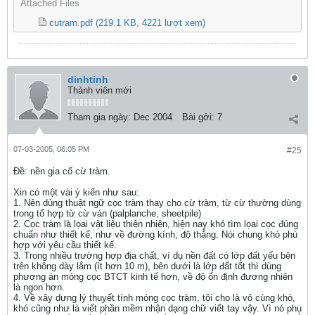
Attached Files
cutram.pdf
(219.1 KB, 4221 lượt xem)
dinhtinh
Thành viên mới
Tham gia ngày:
Dec 2004
Bài gởi:
7
07-03-2005, 06:05 PM
#25
Ðề: nền gia cố cừ tràm.
Xin có một vài ý kiến như sau:
1. Nên dùng thuật ngữ cọc tràm thay cho cừ tràm, từ cừ thường dùng
trong tổ hợp từ cừ ván (palplanche, sheetpile)
2. Cọc tràm là lọai vật liệu thiên nhiên, hiện nay khó tìm lọai cọc đúng
chuẩn như thiết kế, như về đường kính, độ thẳng. Nói chung khó phù
hợp với yêu cầu thiết kế.
3. Trong nhiều trường hợp địa chất, ví dụ nền đất có lớp đất yếu bên
trên không dày lắm (ít hơn 10 m), bên dưới là lớp đất tốt thì dùng
phương án móng cọc BTCT kinh tế hơn, về độ ổn định đương nhiên
là ngon hơn.
4. Về xây dựng lý thuyết tính móng cọc tràm, tôi cho là vô cùng khó,
khó cũng như là viết phần mềm nhận dạng chữ viết tay vậy. Vì nó phụ