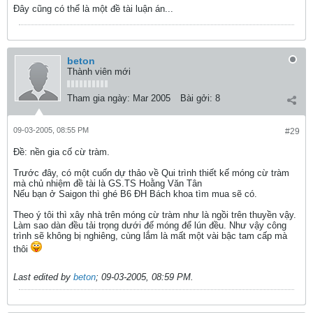
Ðây cũng có thể là một đề tài luận án...
beton
Thành viên mới
Tham gia ngày:
Mar 2005
Bài gởi:
8
09-03-2005, 08:55 PM
#29
Ðề: nền gia cố cừ tràm.
Trước đây, có một cuốn dự thảo về Qui trình thiết kế móng cừ tràm
mà chủ nhiệm đề tài là GS.TS Hoằng Văn Tân
Nếu bạn ở Saigon thì ghé B6 ĐH Bách khoa tìm mua sẽ có.
Theo ý tôi thì xây nhà trên móng cừ tràm như là ngồi trên thuyền vậy.
Làm sao dàn đều tải trọng dưới đế móng để lún đều. Như vậy công
trình sẽ không bị nghiêng, cùng lắm là mất một vài bậc tam cấp mà
thôi
Last edited by
beton
;
09-03-2005, 08:59 PM
.