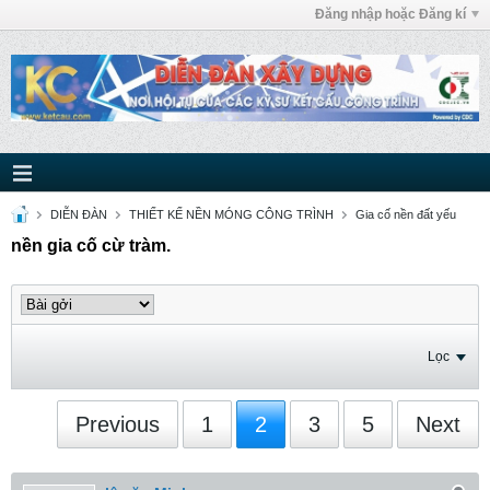
Đăng nhập hoặc Đăng kí
DIỄN ĐÀN
THIẾT KẾ NỀN MÓNG CÔNG TRÌNH
Gia cố nền đất yếu
nền gia cố cừ tràm.
Lọc
Previous
1
2
3
5
Next