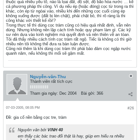
thuộc quá nhiều yếu tố, nào là lọai đất, độ sệt, độ bão hòa nước … kể
cả phương pháp thi công. Ví dụ nếu ép (hoặc đóng) cọc từ trong ra thì
khác, còn ép từ ngòai vào, nhiều khi đến những cọc cuối cùng ép
không xuống được (đất bị lèn chặt), phải chặt bỏ, thì rõ ràng là thi
công khác với thiết kế rồi!?
Trong thực tế thì dùng cọc tràm cũng có hiệu quả nhất định, vẫn nên
dùng. Nhưng không nên lập cách tính hoặc quy phạm làm gì. Các kỹ
sư nên dựa vào kinh nghiệm mà quyết định và nên thiên về an tòan.
Tôi đã thấy nhiều cách tính cọc tràm rất ngộ. Tiếc là không có thì giờ
nhiều nên tôi không thể đưa ra bàn luận được.
Cũng nói thêm là khi dùng cọc tràm thì phải bảo đảm cọc ngập nước
quanh năm, nếu không thì mối sẽ gặm mất.
Nguyễn-văn-Thu
Thành viên rất tích cực
Tham gia ngày:
Dec 2004
Bài gởi:
366
07-03-2005, 08:05 PM
#26
Ðề: gia cố nền bằng cọc tre, tràm
Nguyên văn bởi
VINH 40
em thấy các bác trao đổi thật là hay, giúp em hiểu ra nhiều