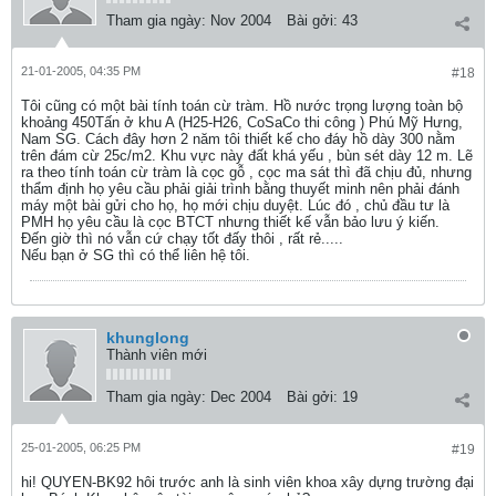
Tham gia ngày:
Nov 2004
Bài gởi:
43
21-01-2005, 04:35 PM
#18
Tôi cũng có một bài tính toán cừ tràm. Hồ nước trọng lượng toàn bộ
khoảng 450Tấn ở khu A (H25-H26, CoSaCo thi công ) Phú Mỹ Hưng,
Nam SG. Cách đây hơn 2 năm tôi thiết kế cho đáy hồ dày 300 nằm
trên đám cừ 25c/m2. Khu vực này đất khá yếu , bùn sét dày 12 m. Lẽ
ra theo tính toán cừ tràm là cọc gỗ , cọc ma sát thì đã chịu đủ, nhưng
thẩm định họ yêu cầu phải giải trình bằng thuyết minh nên phải đánh
máy một bài gửi cho họ, họ mới chịu duyệt. Lúc đó , chủ đầu tư là
PMH họ yêu cầu là cọc BTCT nhưng thiết kế vẫn bảo lưu ý kiến.
Đến giờ thì nó vẫn cứ chạy tốt đấy thôi , rất rẻ.....
Nếu bạn ở SG thì có thể liên hệ tôi.
khunglong
Thành viên mới
Tham gia ngày:
Dec 2004
Bài gởi:
19
25-01-2005, 06:25 PM
#19
hi! QUYEN-BK92 hôi trước anh là sinh viên khoa xây dựng trường đại