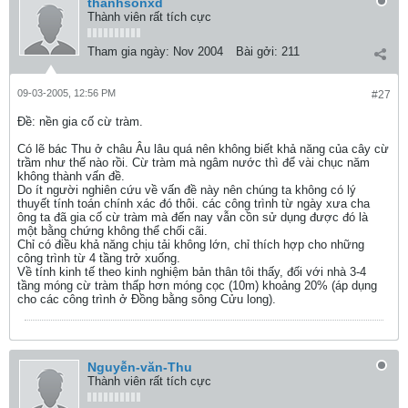
thanhsonxd
Thành viên rất tích cực
Tham gia ngày:
Nov 2004
Bài gởi:
211
09-03-2005, 12:56 PM
#27
Ðề: nền gia cố cừ tràm.
Có lẽ bác Thu ở châu Âu lâu quá nên không biết khả năng của cây cừ
trầm như thế nào rồi. Cừ tràm mà ngâm nước thì để vài chục năm
không thành vấn đề.
Do ít người nghiên cứu về vấn đề này nên chúng ta không có lý
thuyết tính toán chính xác đó thôi. các công trình từ ngày xưa cha
ông ta đã gia cố cừ tràm mà đến nay vẫn cồn sử dụng được đó là
một bằng chứng không thể chối cãi.
Chỉ có điều khả năng chịu tải không lớn, chỉ thích hợp cho những
công trình từ 4 tầng trở xuống.
Về tính kinh tế theo kinh nghiệm bản thân tôi thấy, đối với nhà 3-4
tầng móng cừ tràm thấp hơn móng cọc (10m) khoảng 20% (áp dụng
cho các công trình ở Đồng bằng sông Cửu long).
Nguyễn-văn-Thu
Thành viên rất tích cực