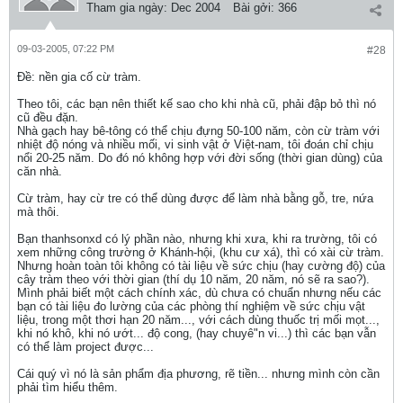
Tham gia ngày:
Dec 2004
Bài gởi:
366
09-03-2005, 07:22 PM
#28
Ðề: nền gia cố cừ tràm.
Theo tôi, các bạn nên thiết kế sao cho khi nhà cũ, phải đập bỏ thì nó
cũ đều đặn.
Nhà gạch hay bê-tông có thể chịu đựng 50-100 năm, còn cừ tràm với
nhiệt độ nóng và nhiều mối, vi sinh vật ở Việt-nam, tôi đoán chỉ chịu
nổi 20-25 năm. Do đó nó không hợp với đời sống (thời gian dùng) của
căn nhà.
Cừ tràm, hay cừ tre có thể dùng được để làm nhà bằng gỗ, tre, nứa
mà thôi.
Bạn thanhsonxd có lý phần nào, nhưng khi xưa, khi ra trường, tôi có
xem những công trường ở Khánh-hội, (khu cư xá), thì có xài cừ tràm.
Nhưng hoàn toàn tôi không có tài liệu về sức chịu (hay cường độ) của
cây tràm theo với thời gian (thí dụ 10 năm, 20 năm, nó sẽ ra sao?).
Mình phải biết một cách chính xác, dù chưa có chuẩn nhưng nếu các
bạn có tài liệu đo lường của các phòng thí nghiệm về sức chịu vật
liệu, trong một thơi hạn 20 năm..., với cách dùng thuốc trị mối mọt...,
khi nó khô, khi nó ướt... độ cong, (hay chuyê"n vi...) thì các bạn vẫn
có thể làm project được...
Cái quý vì nó là sản phẩm địa phương, rẽ tiền... nhưng mình còn cần
phải tìm hiểu thêm.