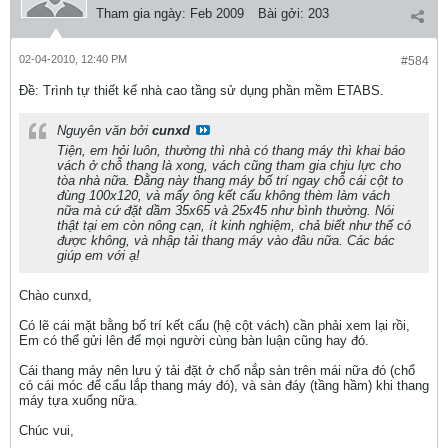
Tham gia ngày:
Feb 2009
Bài gởi:
203
02-04-2010, 12:40 PM
#584
Ðề: Trình tự thiết kế nhà cao tầng sử dụng phần mềm ETABS.
Nguyên văn bởi
cunxd
Tiện, em hỏi luôn, thường thì nhà có thang máy thì khai báo
vách ở chỗ thang là xong, vách cũng tham gia chịu lực cho
tòa nhà nữa. Đằng này thang máy bố trí ngay chỗ cái cột to
đùng 100x120, và mấy ông kết cấu không thèm làm vách
nữa mà cứ đặt dầm 35x65 và 25x45 như bình thường. Nói
thật tại em còn nông cạn, ít kinh nghiệm, chả biết như thế có
được không, và nhập tải thang máy vào đâu nữa. Các bác
giúp em với ạ!
Chào cunxd,
Có lẽ cái mặt bằng bố trí kết cấu (hệ cột vách) cần phải xem lại rồi,
Em có thể gửi lên để mọi người cùng bàn luận cũng hay đó.
Cái thang máy nên lưu ý tải đặt ở chổ nắp sàn trên mái nữa đó (chổ
có cái móc để cẩu lắp thang máy đó), và sàn đáy (tầng hầm) khi thang
máy tựa xuống nữa.
Chúc vui,