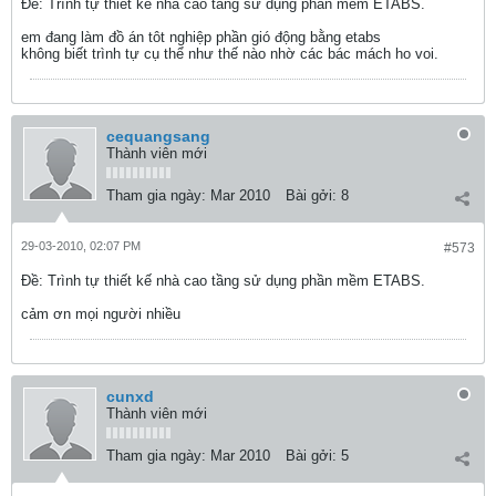
Ðề: Trình tự thiết kế nhà cao tầng sử dụng phần mềm ETABS.
em đang làm đồ án tôt nghiệp phần gió động bằng etabs
không biết trình tự cụ thể như thế nào nhờ các bác mách ho voi.
cequangsang
Thành viên mới
Tham gia ngày:
Mar 2010
Bài gởi:
8
29-03-2010, 02:07 PM
#573
Ðề: Trình tự thiết kế nhà cao tầng sử dụng phần mềm ETABS.
cảm ơn mọi người nhiều
cunxd
Thành viên mới
Tham gia ngày:
Mar 2010
Bài gởi:
5