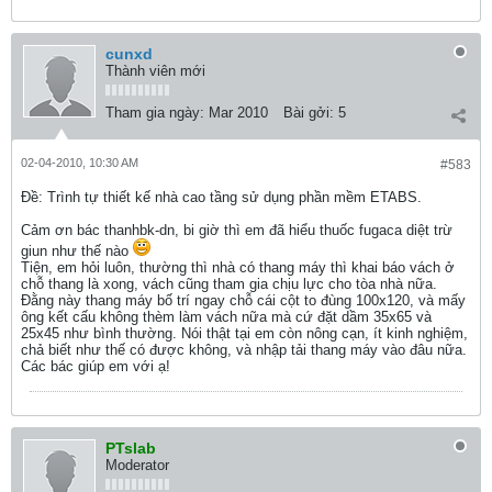
cunxd
Thành viên mới
Tham gia ngày:
Mar 2010
Bài gởi:
5
02-04-2010, 10:30 AM
#583
Ðề: Trình tự thiết kế nhà cao tầng sử dụng phần mềm ETABS.
Cảm ơn bác thanhbk-dn, bi giờ thì em đã hiểu thuốc fugaca diệt trừ
giun như thế nào
Tiện, em hỏi luôn, thường thì nhà có thang máy thì khai báo vách ở
chỗ thang là xong, vách cũng tham gia chịu lực cho tòa nhà nữa.
Đằng này thang máy bố trí ngay chỗ cái cột to đùng 100x120, và mấy
ông kết cấu không thèm làm vách nữa mà cứ đặt dầm 35x65 và
25x45 như bình thường. Nói thật tại em còn nông cạn, ít kinh nghiệm,
chả biết như thế có được không, và nhập tải thang máy vào đâu nữa.
Các bác giúp em với ạ!
PTslab
Moderator