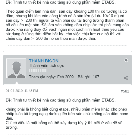
Ðề: Trình tự thiết kế nhà cao tầng sử dụng phần mềm ETABS.
Theo quan điểm làm nhà dân, sàn dày khoảng 100 thì có tường là có
dầm, nhưng khi làm các công trình có ô sàn lớn (ví dụ 10x10 m) và
sàn dày >=200 thì người ta vẫn phải qui tải trọng tường thành phân
bố đều lên mặt sàn. Đã làm sàn không dầm nhịp lớn thì phải cung cấp
được khả năng thay đổi vách ngăn một cách linh hoạt theo yêu cầu
sử dụng ở từng thời điểm bất kỳ. còn việc chịu lực cục bộ thì với
chiều dày dàn >=200 thì nó sẽ thỏa mãn được thôi.
THANH BK-DN
Thành viên tích cực
Tham gia ngày:
Feb 2009
Bài gởi:
167
01-04-2010, 11:43 PM
#582
Ðề: Trình tự thiết kế nhà cao tầng sử dụng phần mềm ETABS.
không phải là không biết dùng etabs, nhiều phần mềm khác cho phép
nhập luôn tải trọng dạng đường lên trên sàn chứ không cần dầm none
đâu.
Chỉ có điều là mặt bằng có thể xây dựng tùy ý thì biết ở đâu để vẽ
tường.