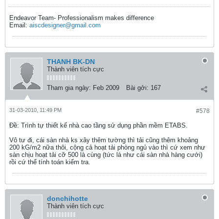
Endeavor Team- Professionalism makes difference
Email:
aiscdesigner@gmail.com
THANH BK-DN
Thành viên tích cực
Tham gia ngày:
Feb 2009
Bài gởi:
167
31-03-2010, 11:49 PM
#578
Ðề: Trình tự thiết kế nhà cao tầng sử dụng phần mềm ETABS.
Vô tư đi, cái sàn nhà ks xây thêm tường thì tải cũng thêm khoảng
200 kG/m2 nữa thôi, cộng cả hoạt tải phòng ngủ vào thì cứ xem như
sàn chịu hoạt tải cỡ 500 là cùng (tức là như cái sàn nhà hàng cưới)
rồi cứ thể tính toán kiểm tra.
donchihotte
Thành viên tích cực