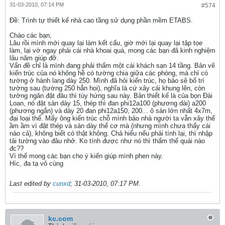
31-03-2010, 07:14 PM
#574
Ðề: Trình tự thiết kế nhà cao tầng sử dụng phần mềm ETABS.
Chào các bạn,
Lâu rồi mình mới quay lại làm kết cấu, giờ mới lại quay lại tập tọe
làm, lại vớ ngay phải cái nhà khoai quá, mong các bạn đã kinh nghiệm
lâu năm giúp đỡ.
Vấn đề chỉ là mình đang phải thẩm một cái khách sạn 14 tầng. Bản vẽ
kiến trúc của nó không hề có tường chia giữa các phòng, mà chỉ có
tường ở hành lang dày 250. Mình đã hỏi kiến trúc, họ bảo sẽ bố trí
tường sau (tường 250 hẳn hoi), nghĩa là cứ xây cái khung lên, còn
tường ngăn đặt đâu thì tùy hứng sau này. Bản thiết kế là của bọn Đài
Loan, nó đặt sàn dày 15, thép thì đan phi12a100 (phương dài) a200
(phương ngắn) và dày 20 đan phi12a150, 200... ô sàn lớn nhất 4x7m,
đại loại thế. Mấy ông kiến trúc chỗ mình bảo nhà người ta vẫn xây thế
ầm ầm vì đặt thép và sàn dày thế cơ mà (nhưng mình chưa thấy cái
nào cả), không biết có thật không. Chả hiểu nếu phải tính lại, thì nhập
tải tường vào đâu nhở. Ko tính được như nó thì thẩm thế quái nào
đc??
Vì thế mong các bạn cho ý kiến giúp mình phen này.
Híc, đa tạ vô cùng
Last edited by
cunxd
;
31-03-2010, 07:17 PM
.
kc.com