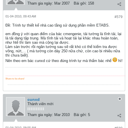
Tham gia ngày:
Mar 2007
Bài gởi:
158
01-04-2010, 09:43 AM
#579
Ðề: Trình tự thiết kế nhà cao tầng sử dụng phần mềm ETABS.
em đồng ý với quan điểm của bác cmengenie, tải tường là tĩnh tải, lại
là tải dạng tập trung. Mà tĩnh tải và hoạt tải lại khác nhau hoàn toàn,
như htế thì làm sao mà cộng lại được.
Làm sàn trước rồi ngăn tường sau sẽ rất khó có thể kiểm tra được
võng, nứt,... ( mà tường còn dày 250 nữa chứ, còn cao bi nhiêu nữa
thì chưa biết).
Nên theo em bác cunxd cứ theo đúng trình tự mà thẩm bác nhể
hì!
____________________________________________________________
Share to be share!
cunxd
Thành viên mới
Tham gia ngày:
Mar 2010
Bài gởi:
5
01-04-2010, 09:55 AM