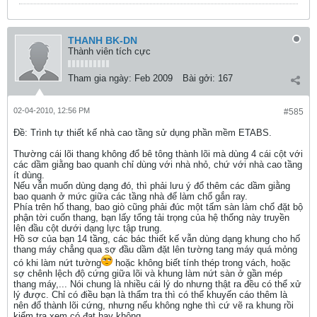
THANH BK-DN
Thành viên tích cực
Tham gia ngày:
Feb 2009
Bài gởi:
167
02-04-2010, 12:56 PM
#585
Ðề: Trình tự thiết kế nhà cao tầng sử dụng phần mềm ETABS.
Thường cái lõi thang không đổ bê tông thành lõi mà dùng 4 cái cột với
các dầm giằng bao quanh chỉ dùng với nhà nhỏ, chứ với nhà cao tầng
ít dùng.
Nếu vẫn muốn dùng dạng đó, thì phải lưu ý đổ thêm các dầm giằng
bao quanh ở mức giữa các tầng nhà để làm chổ gắn ray.
Phía trên hố thang, bao giò cũng phải đúc một tấm sàn làm chổ đặt bộ
phận tời cuốn thang, bạn lấy tổng tải trọng của hệ thống này truyền
lên đầu cột dưới dạng lực tập trung.
Hồ sơ của bạn 14 tầng, các bác thiết kế vẫn dùng dạng khung cho hố
thang máy chẳng qua sợ đầu dầm đặt lên tường tang máy quá mỏng
có khi làm nứt tường
hoặc không biết tính thép trong vách, hoặc
sợ chênh lệch độ cứng giữa lõi và khung làm nứt sàn ở gần mép
thang máy,... Nói chung là nhiều cái lý do nhưng thật ra đều có thể xử
lý được. Chỉ có điều bạn là thẩm tra thì có thể khuyến cáo thêm là
nên đổ thành lõi cứng, nhưng nếu không nghe thì cứ vẽ ra khung rồi
kiểm tra xem có đạt hay không.