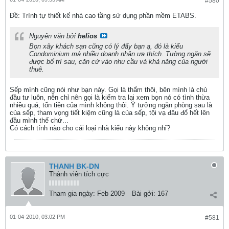
#580
Ðề: Trình tự thiết kế nhà cao tầng sử dụng phần mềm ETABS.
Nguyên văn bởi
helios
Bọn xây khách sạn cũng có lý đấy bạn ạ, đó là kiểu
Condominium mà nhiều doanh nhân ưa thích. Tường ngăn sẽ
được bố trí sau, căn cứ vào nhu cầu và khả năng của người
thuê.
Sếp mình cũng nói như bạn này. Gọi là thẩm thôi, bên mình là chủ
đầu tư luôn, nên chỉ nên gọi là kiểm tra lại xem bọn nó có tình thừa
nhiều quá, tốn tiền của mình không thôi. Ý tưởng ngăn phòng sau là
của sếp, tham vọng tiết kiệm cũng là của sếp, tội vạ đâu đổ hết lên
đầu mình thế chứ...
Có cách tính nào cho cái loại nhà kiểu này không nhỉ?
THANH BK-DN
Thành viên tích cực
Tham gia ngày:
Feb 2009
Bài gởi:
167
01-04-2010, 03:02 PM
#581