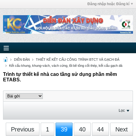
Đăng nhập hoặc Đăng kí
DIỄN ĐÀN
THIẾT KẾ KẾT CẤU CÔNG TRÌNH BTCT VÀ GẠCH ĐÁ
Kết cấu khung, khung-vách, vách cứng, lõi bê tông cốt thép, kết cấu gạch đá
Trình tự thiết kế nhà cao tầng sử dụng phần mềm
ETABS.
Lọc
Previous
1
39
40
44
Next