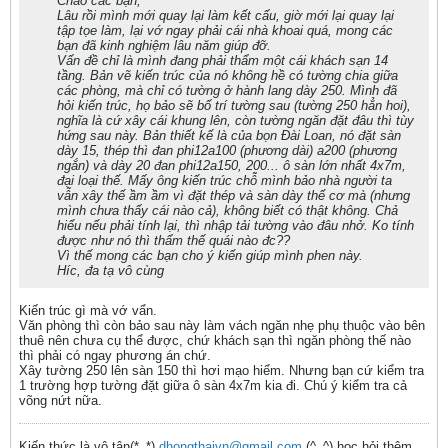
Chào các bạn,
Lâu rồi mình mới quay lại làm kết cấu, giờ mới lại quay lại
tập tọe làm, lại vớ ngay phải cái nhà khoai quá, mong các
bạn đã kinh nghiệm lâu năm giúp đỡ.
Vấn đề chỉ là mình đang phải thẩm một cái khách sạn 14
tầng. Bản vẽ kiến trúc của nó không hề có tường chia giữa
các phòng, mà chỉ có tường ở hành lang dày 250. Mình đã
hỏi kiến trúc, họ bảo sẽ bố trí tường sau (tường 250 hẳn hoi),
nghĩa là cứ xây cái khung lên, còn tường ngăn đặt đâu thì tùy
hứng sau này. Bản thiết kế là của bọn Đài Loan, nó đặt sàn
dày 15, thép thì đan phi12a100 (phương dài) a200 (phương
ngắn) và dày 20 đan phi12a150, 200... ô sàn lớn nhất 4x7m,
đại loại thế. Mấy ông kiến trúc chỗ mình bảo nhà người ta
vẫn xây thế ầm ầm vì đặt thép và sàn dày thế cơ mà (nhưng
mình chưa thấy cái nào cả), không biết có thật không. Chả
hiểu nếu phải tính lại, thì nhập tải tường vào đâu nhở. Ko tính
được như nó thì thẩm thế quái nào đc??
Vì thế mong các bạn cho ý kiến giúp mình phen này.
Híc, đa tạ vô cùng
Kiến trúc gì mà vớ vẩn.
Văn phòng thì còn bảo sau này làm vách ngăn nhẹ phụ thuộc vào bên
thuê nên chưa cụ thể được, chứ khách sạn thì ngăn phòng thế nào
thì phải có ngay phương án chứ.
Xây tường 250 lên sàn 150 thì hơi mạo hiểm. Nhưng bạn cứ kiểm tra
1 trường hợp tường đặt giữa ô sàn 4x7m kia đi. Chú ý kiểm tra cả
võng nứt nữa.
Kiến thức là vô tận(*_*)
dhongthaivn@gmail.com
(^_^) học hỏi thêm