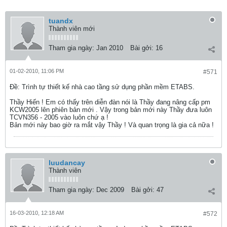
tuandx
Thành viên mới
Tham gia ngày:
Jan 2010
Bài gởi:
16
01-02-2010, 11:06 PM
#571
Ðề: Trình tự thiết kế nhà cao tầng sử dụng phần mềm ETABS.
Thầy Hiến ! Em có thấy trên diễn đàn nói là Thầy đang nâng cấp pm
KCW2005 lên phiên bản mới . Vậy trong bản mới này Thầy đưa luôn
TCVN356 - 2005 vào luôn chứ ạ !
Bản mới này bao giờ ra mắt vậy Thầy ! Và quan trọng là gia cả nữa !
luudancay
Thành viên
Tham gia ngày:
Dec 2009
Bài gởi:
47
16-03-2010, 12:18 AM
#572