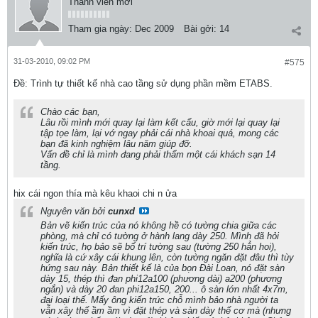
Thành viên mới
Tham gia ngày:
Dec 2009
Bài gởi:
14
31-03-2010, 09:02 PM
#575
Ðề: Trình tự thiết kế nhà cao tầng sử dụng phần mềm ETABS.
Chào các bạn,
Lâu rồi mình mới quay lại làm kết cấu, giờ mới lại quay lại
tập tọe làm, lại vớ ngay phải cái nhà khoai quá, mong các
bạn đã kinh nghiệm lâu năm giúp đỡ.
Vấn đề chỉ là mình đang phải thẩm một cái khách sạn 14
tầng.
hix cái ngon thía mà kêu khaoi chi n ửa
Nguyên văn bởi
cunxd
Bản vẽ kiến trúc của nó không hề có tường chia giữa các
phòng, mà chỉ có tường ở hành lang dày 250. Mình đã hỏi
kiến trúc, họ bảo sẽ bố trí tường sau (tường 250 hẳn hoi),
nghĩa là cứ xây cái khung lên, còn tường ngăn đặt đâu thì tùy
hứng sau này. Bản thiết kế là của bọn Đài Loan, nó đặt sàn
dày 15, thép thì đan phi12a100 (phương dài) a200 (phương
ngắn) và dày 20 đan phi12a150, 200... ô sàn lớn nhất 4x7m,
đại loại thế. Mấy ông kiến trúc chỗ mình bảo nhà người ta
vẫn xây thế ầm ầm vì đặt thép và sàn dày thế cơ mà (nhưng