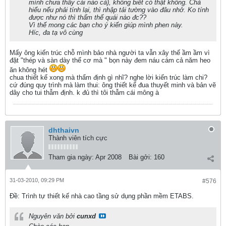
mình chưa thấy cái nào cả), không biết có thật không. Chả
hiểu nếu phải tính lại, thì nhập tải tường vào đâu nhở. Ko tính
được như nó thì thẩm thế quái nào đc??
Vì thế mong các bạn cho ý kiến giúp mình phen này.
Híc, đa tạ vô cùng
Mấy ông kiến trúc chỗ mình bảo nhà người ta vẫn xây thế ầm ầm vì
đặt "thép và sàn dày thế cơ mà " bọn này đem náu cám cả năm heo
ăn không hét
chua thiết kế xong mà thẩm định gì nhĩ? nghe lời kiến trúc làm chi?
cứ đúng quy trình mà làm thui: ông thiết kế đua thuyết minh và bản vẽ
dây cho tui thẫm định. k đủ thì tôi thẫm cái mông à
dhthaivn
Thành viên tích cực
Tham gia ngày:
Apr 2008
Bài gởi:
160
31-03-2010, 09:29 PM
#576
Ðề: Trình tự thiết kế nhà cao tầng sử dụng phần mềm ETABS.
Nguyên văn bởi
cunxd