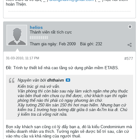
hoàn Thiện.
helios
Thành viên rất tích cực
Tham gia ngày:
Feb 2009
Bài gởi:
232
31-03-2010, 11:17 PM
#577
Ðề: Trình tự thiết kế nhà cao tầng sử dụng phần mềm ETABS.
Nguyên văn bởi
dhthaivn
Kiến trúc gì mà vớ vẩn.
Văn phòng thì còn bảo sau này làm vách ngăn nhẹ phụ thuộc
vào bên thuê nên chưa cụ thể được, chứ khách sạn thì ngăn
phòng thế nào thì phải có ngay phương án chứ.
Xây tường 250 lên sàn 150 thì hơi mạo hiểm. Nhưng bạn cứ
kiểm tra 1 trường hợp tường đặt giữa ô sàn 4x7m kia đi. Chú
ý kiểm tra cả võng nứt nữa.
Bọn xây khách sạn cũng có lý đấy bạn ạ, đó là kiểu Condominium mà
nhiều doanh nhân ưa thích. Tường ngăn sẽ được bố trí sau, căn cứ
vào nhu cầu và khả năng của người thuê.