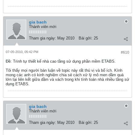
gia bach
Thành viên mới
Tham gia ngày:
May 2010
Bài gởi:
25
07-05-2010, 05:42 PM
#610
Ðề: Trình tự thiết kế nhà cao tầng sử dụng phần mềm ETABS.
Tôi thấy mọi người bàn luận về topic này rất thú vị và bổ ích. Kính
mong các anh có kinh nghiệm chia sẻ cách xử lý mô men dầm quá
lớn tại liên kết giữa dầm và vách trong khi tính toán nhà nhiều tầng sử
dụng ETABS.
gia bach
Thành viên mới
Tham gia ngày:
May 2010
Bài gởi:
25