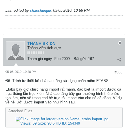
Last edited by
chapchungdi
;
03-05-2010, 10:56 PM
.
THANH BK-DN
Thành viên tích cực
Tham gia ngày:
Feb 2009
Bài gởi:
167
05-05-2010, 10:20 PM
#608
Ðề: Trình tự thiết kế nhà cao tầng sử dụng phần mềm ETABS.
Etabs bây giờ chức năng import rất mạnh, đặc biệt là import được cả
trục thẳng lẫn trục xiên. Nhà cao tầng bây giờ thường hình thù phức
tạp lắm, nên vẽ trong cad hệ trục rồi import vào cho nó dễ dàng. Ví dụ
về hệ lưới được import vào như hình sau.
Attached Files