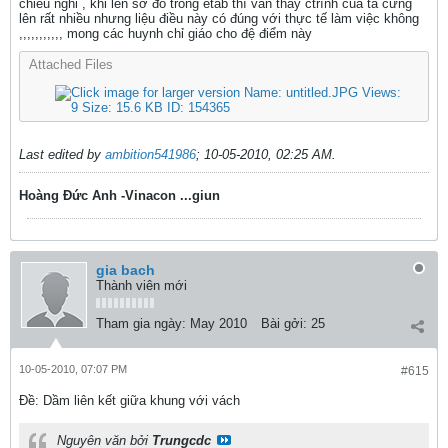
chiếu nghỉ , khi lên sơ đồ trong etab thì vẫn thấy ctrình của ta cứng
lên rất nhiều nhưng liệu điều này có đúng với thực tế làm việc không
,,,,,,,,,,, mong các huynh chỉ giáo cho đệ điểm này
Attached Files
Last edited by
ambition541986
;
10-05-2010, 02:25 AM
.
Hoàng Đức Anh -Vinacon ...giun
gia bach
Thành viên mới
Tham gia ngày:
May 2010
Bài gởi:
25
10-05-2010, 07:07 PM
#615
Ðề: Dầm liên kết giữa khung với vách
Nguyên văn bởi
Trungcdc