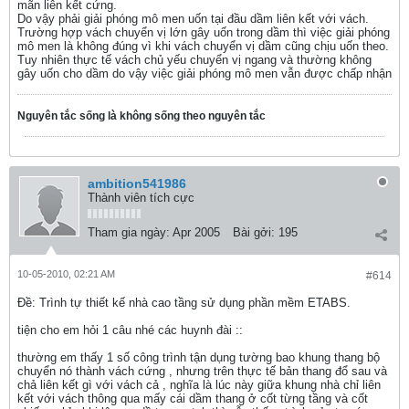
mãn liên kết cứng.
Do vậy phải giải phóng mô men uốn tại đầu dầm liên kết với vách.
Trường hợp vách chuyển vị lớn gây uốn trong dầm thì việc giải phóng
mô men là không đúng vì khi vách chuyển vị dầm cũng chịu uốn theo.
Tuy nhiên thực tế vách chủ yếu chuyển vị ngang và thường không
gây uốn cho dầm do vậy việc giải phóng mô men vẫn được chấp nhận
Nguyên tắc sống là không sống theo nguyên tắc
ambition541986
Thành viên tích cực
Tham gia ngày:
Apr 2005
Bài gởi:
195
10-05-2010, 02:21 AM
#614
Ðề: Trình tự thiết kế nhà cao tầng sử dụng phần mềm ETABS.
tiện cho em hỏi 1 câu nhé các huynh đài ::
thường em thấy 1 số công trình tận dụng tường bao khung thang bộ
chuyển nó thành vách cứng , nhưng trên thực tế bản thang đổ sau và
chả liên kết gì với vách cả , nghĩa là lúc này giữa khung nhà chỉ liên
kết với vách thông qua mấy cái dầm thang ở cốt từng tầng và cốt