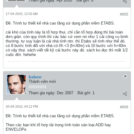
Tham gia ngày:
Apr 2010
Bài gởi:
8
17-04-2010, 12:02 AM
#605
Ðề: Trình tự thiết kế nhà cao tầng sử dụng phần mềm ETABS.
cái khó của tính này là tổ hợp thui, chỉ cần tổ hợp đúng thì bài toán
đơn giản. còn quy trình thì các bác cứ xem nó như 1 cái công cụ bình
thường. tự suy luận là cái nhà tính ntn. thì Etabs sẽ tính như thế đó.
có 8 bước tính đối với nhà có l/h <3 (h<40m) và 10 bước với h>40m.
có vậy thui. sách viết rất kỹ cái bước này đó. sách ko đọc thì mất 1/2
cuộc đời. hehehe
ksbon
Thành viên mới
Tham gia ngày:
Dec 2007
Bài gởi:
1
20-04-2010, 04:12 PM
#606
Ðề: Trình tự thiết kế nhà cao tầng sử dụng phần mềm ETABS.
Theo các bạn khi tổ hợp tải trọng tính toán sàn loại ADD hay
ENVELOPe