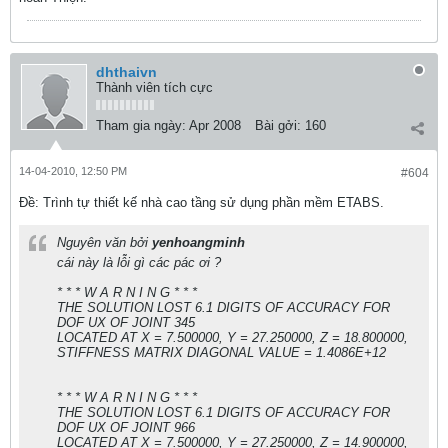
dhthaivn
Thành viên tích cực
Tham gia ngày:
Apr 2008
Bài gởi:
160
14-04-2010, 12:50 PM
#604
Ðề: Trình tự thiết kế nhà cao tầng sử dụng phần mềm ETABS.
Nguyên văn bởi
yenhoangminh
cái này là lỗi gì các pác ơi ?
* * * W A R N I N G * * *
THE SOLUTION LOST 6.1 DIGITS OF ACCURACY FOR
DOF UX OF JOINT 345
LOCATED AT X = 7.500000, Y = 27.250000, Z = 18.800000,
STIFFNESS MATRIX DIAGONAL VALUE = 1.4086E+12
* * * W A R N I N G * * *
THE SOLUTION LOST 6.1 DIGITS OF ACCURACY FOR
DOF UX OF JOINT 966
LOCATED AT X = 7.500000, Y = 27.250000, Z = 14.900000,