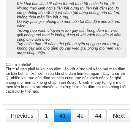
Khi khai bao liên kết cứng thì mô men tất nhiên là lớn rồi.
Nhưng theo định nghĩa liên kết cứng thì liên kết dầm (có độ
cứng chống uốn rất bé) và vách (độ cứng chống uốn rất lớn)
không thỏa mãn liên kết cứng.
Do vậy phải giải phóng mô men uốn tại đầu dầm liên kết với
vách.
Trường hợp vách chuyển vị lớn gây uốn trong dầm thì việc
giải phóng mô men là không đúng vì khi vách chuyển vị dầm
cũng chịu uốn theo.
Tuy nhiên thực tế vách chủ yếu chuyển vị ngang và thường
không gây uốn cho dầm do vậy việc giải phóng mô men vẫn
được chấp nhận
Cảm ơn nhiều!
Thực tế gặp phải là khi cho dầm liên kết cứng với vách,mô men dầm
tại liên kết lại lớn hơn nhiều khi cho dầm liên kết ngàm. Đấy là sự vô
lý, nhiều khi trục của dầm lại nằm cùng trục của vách nên việc giải
phóng mô men là không chấp nhận được. Chính vì vậy tôi nghĩ mô
men lớn là do có sự chuyển vị cưỡng bức của dầm nhưng không biết
cách xử lý thế nào.
Previous
1
41
42
44
Next