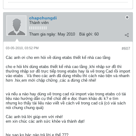
chapchungdi
Thành viên
Tham gia ngày:
May 2010
Bài gởi:
60
03-05-2010, 03:52 PM
#607
Các anh ơi cho em hỏi về dùng etabs thiết kế nhà cao tầng
cho e hỏi khi dùng etabs thiết kế nhà cao tầng ,khi nhập sơ đồ thì
thường nhập sơ đồ trực tiếp trong etabs hay là vẽ trong Cad rồi import
vào etabs . Và theo các anh đã dùng nhiều thì cách nào tiện và nhanh
hơn .hix,em mới chập chững ,các a đừng chê nhé!
và nếu a nào hay dùng vẽ trong cad rùi import vào trong etabs có tài
liệu nào hướng dẫn cụ thể chút để e đọc tham khảo đc k? e tìm
nhưng ko thấy tài liệu nào viết về cách vẽ trong cad cả (có vài sách
nói chung chung quá)
Các anh trả lời giúp em với nhé!
em xin chúc các anh sức khỏe và thành đạt!
hix,sao ko bác nào trả lời e thế ???