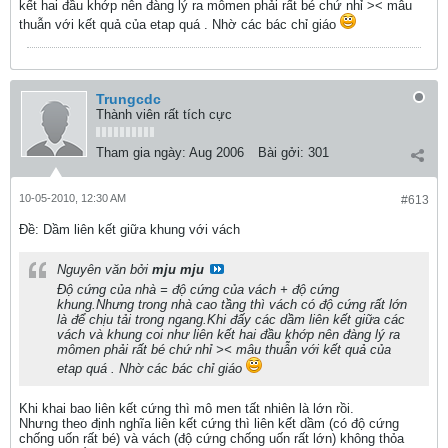
kết hai đầu khớp nên đàng lý ra mômen phải rất bé chứ nhỉ >< mâu
thuẫn với kết quả của etap quá . Nhờ các bác chỉ giáo
Trungcdc
Thành viên rất tích cực
Tham gia ngày:
Aug 2006
Bài gởi:
301
10-05-2010, 12:30 AM
#613
Ðề: Dầm liên kết giữa khung với vách
Nguyên văn bởi
mju mju
Độ cứng của nhà = độ cứng của vách + độ cứng
khung.Nhưng trong nhà cao tầng thì vách có độ cứng rất lớn
là để chịu tải trong ngang.Khi đấy các dầm liên kết giữa các
vách và khung coi như liên kết hai đầu khớp nên đàng lý ra
mômen phải rất bé chứ nhỉ >< mâu thuẫn với kết quả của
etap quá . Nhờ các bác chỉ giáo
Khi khai bao liên kết cứng thì mô men tất nhiên là lớn rồi.
Nhưng theo định nghĩa liên kết cứng thì liên kết dầm (có độ cứng
chống uốn rất bé) và vách (độ cứng chống uốn rất lớn) không thỏa