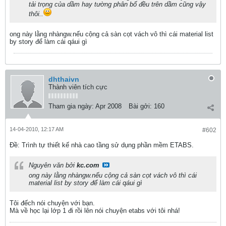
tải trọng của dầm hay tường phân bố đều trên dầm cũng vậy
thôi..
ong này lằng nhàngw.nếu cộng cả sàn cọt vách vô thì cái material list
by story để làm cái qáui gì
dhthaivn
Thành viên tích cực
Tham gia ngày:
Apr 2008
Bài gởi:
160
14-04-2010, 12:17 AM
#602
Ðề: Trình tự thiết kế nhà cao tầng sử dụng phần mềm ETABS.
Nguyên văn bởi
kc.com
ong này lằng nhàngw.nếu cộng cả sàn cọt vách vô thì cái
material list by story để làm cái qáui gì
Tôi đếch nói chuyện với bạn.
Mà về học lại lớp 1 đi rồi lên nói chuyện etabs với tôi nhá!