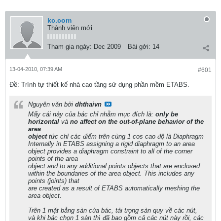
kc.com
Thành viên mới
Tham gia ngày:
Dec 2009
Bài gởi:
14
13-04-2010, 07:39 AM
#601
Ðề: Trình tự thiết kế nhà cao tầng sử dụng phần mềm ETABS.
Nguyên văn bởi
dhthaivn
Mấy cái này của bác chỉ nhằm mục đích là:
only be
horizontal
và
no affect on the out-of-plane behavior of the
area
object
tức chỉ các điểm trên cùng 1 cos cao độ là Diaphragm
Internally in ETABS assigning a rigid diaphragm to an area
object provides a diaphragm constraint to all of the corner
points of the area
object and to any additional points objects that are enclosed
within the boundaries of the area object. This includes any
points (joints) that
are created as a result of ETABS automatically meshing the
area object.
Trên 1 mặt bằng sàn của bác, tải trọng sàn quy về các nút,
và khi bác chọn 1 sàn thì đã bao gồm cả các nút này rồi, các