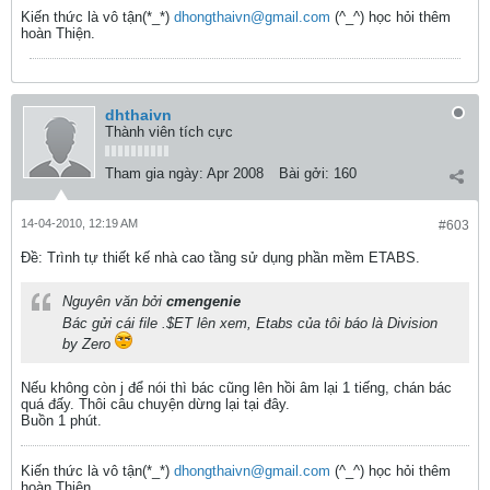
Kiến thức là vô tận(*_*)
dhongthaivn@gmail.com
(^_^) học hỏi thêm
hoàn Thiện.
dhthaivn
Thành viên tích cực
Tham gia ngày:
Apr 2008
Bài gởi:
160
14-04-2010, 12:19 AM
#603
Ðề: Trình tự thiết kế nhà cao tầng sử dụng phần mềm ETABS.
Nguyên văn bởi
cmengenie
Bác gửi cái file .$ET lên xem, Etabs của tôi báo là Division
by Zero
Nếu không còn j để nói thì bác cũng lên hồi âm lại 1 tiếng, chán bác
quá đấy. Thôi câu chuyện dừng lại tại đây.
Buồn 1 phút.
Kiến thức là vô tận(*_*)
dhongthaivn@gmail.com
(^_^) học hỏi thêm
hoàn Thiện.