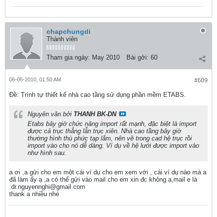
chapchungdi
Thành viên
Tham gia ngày:
May 2010
Bài gởi:
60
06-05-2010, 01:50 AM
#609
Ðề: Trình tự thiết kế nhà cao tầng sử dụng phần mềm ETABS.
Nguyên văn bởi
THANH BK-DN
Etabs bây giờ chức năng import rất mạnh, đặc biệt là import
được cả trục thẳng lẫn trục xiên. Nhà cao tầng bây giờ
thường hình thù phức tạp lắm, nên vẽ trong cad hệ trục rồi
import vào cho nó dễ dàng. Ví dụ về hệ lưới được import vào
như hình sau.
a ơi ,a gửi cho em một cái ví dụ cho em xem với , cái ví dụ nào mà a
đã làm ấy ạ ,a có thể gửi vào mail cho em xin đc không ạ,mail e là
:dr.nguyennghi@gmail.com
thank a nhiều nhé