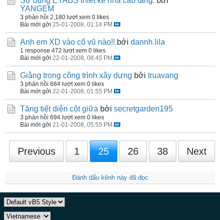
Sử dụng ETABS thiết kế nhà cao tầng.
bởi
YANGEM
3 phản hồi
2,180 lượt xem
0 likes
Bài mới gởi
25-01-2008, 01:14 PM
Anh em XD vào cổ vũ nào!!
bởi
dannh.lila
1 response
472 lượt xem
0 likes
Bài mới gởi
22-01-2008, 08:45 PM
Giằng trong công trình xây dựng
bởi
truavang
3 phản hồi
684 lượt xem
0 likes
Bài mới gởi
22-01-2008, 01:55 PM
Tăng tiết diện cột giữa
bởi
secretgarden195
3 phản hồi
694 lượt xem
0 likes
Bài mới gởi
21-01-2008, 05:55 PM
Previous
1
25
26
38
Next
Đánh dấu kênh này đã đọc