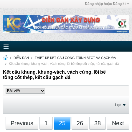
Đăng nhập hoặc Đăng kí
DIỄN ĐÀN
THIẾT KẾ KẾT CẤU CÔNG TRÌNH BTCT VÀ GẠCH ĐÁ
Kết cấu khung, khung-vách, vách cứng, lõi bê tông cốt thép, kết cấu gạch đá
Kết cấu khung, khung-vách, vách cứng, lõi bê
tông cốt thép, kết cấu gạch đá
Lọc
Previous
1
25
26
38
Next