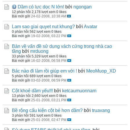
Dầm có lực dọc N lớn!
bởi
ngongan
12 phản hồi
2,178 lượt xem
0 likes
Bài mới gởi
24-02-2008, 10:38 AM
Lam sao giai quyet nut khung?
bởi
Avatar
0 phản hồi
562 lượt xem
0 likes
Bài mới gởi
19-02-2008, 03:22 PM
Bàn về vấn đề sử dụng vách cứng trong nhà cao
tầng
bởi
mrduong
33 phản hồi
5,329 lượt xem
0 likes
Bài mới gởi
16-02-2008, 06:58 PM
Bác nào đi làm rồi giúp em với !
bởi
MeoMuop_XD
5 phản hồi
689 lượt xem
0 likes
Bài mới gởi
03-02-2008, 06:59 PM
Cột khoẻ dầm yếu!!!
bởi
ketcaumuonnam
13 phản hồi
2,660 lượt xem
0 likes
Bài mới gởi
25-01-2008, 03:21 PM
Bề rộng cấu kiện cột bé hơn dầm?
bởi
truavang
3 phản hồi
591 lượt xem
0 likes
Bài mới gởi
25-01-2008, 02:47 PM