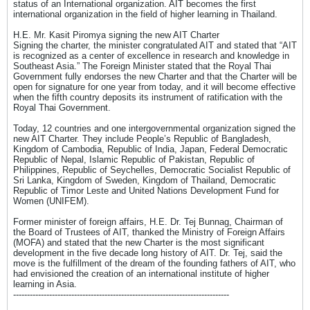
status of an International organization. AIT becomes the first
international organization in the field of higher learning in Thailand.
H.E. Mr. Kasit Piromya signing the new AIT Charter
Signing the charter, the minister congratulated AIT and stated that “AIT
is recognized as a center of excellence in research and knowledge in
Southeast Asia.” The Foreign Minister stated that the Royal Thai
Government fully endorses the new Charter and that the Charter will be
open for signature for one year from today, and it will become effective
when the fifth country deposits its instrument of ratification with the
Royal Thai Government.
Today, 12 countries and one intergovernmental organization signed the
new AIT Charter. They include People’s Republic of Bangladesh,
Kingdom of Cambodia, Republic of India, Japan, Federal Democratic
Republic of Nepal, Islamic Republic of Pakistan, Republic of
Philippines, Republic of Seychelles, Democratic Socialist Republic of
Sri Lanka, Kingdom of Sweden, Kingdom of Thailand, Democratic
Republic of Timor Leste and United Nations Development Fund for
Women (UNIFEM).
Former minister of foreign affairs, H.E. Dr. Tej Bunnag, Chairman of
the Board of Trustees of AIT, thanked the Ministry of Foreign Affairs
(MOFA) and stated that the new Charter is the most significant
development in the five decade long history of AIT. Dr. Tej, said the
move is the fulfillment of the dream of the founding fathers of AIT, who
had envisioned the creation of an international institute of higher
learning in Asia.
------------------------------------------------------------------------------