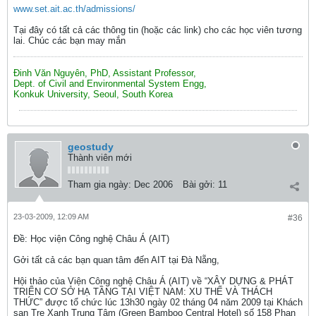
www.set.ait.ac.th/admissions/
Tại đây có tất cả các thông tin (hoặc các link) cho các học viên tương
lai. Chúc các bạn may mắn
Đinh Văn Nguyên, PhD, Assistant Professor,
Dept. of Civil and Environmental System Engg,
Konkuk University, Seoul, South Korea
geostudy
Thành viên mới
Tham gia ngày:
Dec 2006
Bài gởi:
11
23-03-2009, 12:09 AM
#36
Ðề: Học viện Công nghệ Châu Á (AIT)
Gởi tất cả các bạn quan tâm đến AIT tại Đà Nẵng,
Hội thảo của Viện Công nghệ Châu Á (AIT) về “XÂY DỰNG & PHÁT
TRIỂN CƠ SỞ HẠ TẦNG TẠI VIỆT NAM: XU THẾ VÀ THÁCH
THỨC” được tổ chức lúc 13h30 ngày 02 tháng 04 năm 2009 tại Khách
sạn Tre Xanh Trung Tâm (Green Bamboo Central Hotel) số 158 Phan