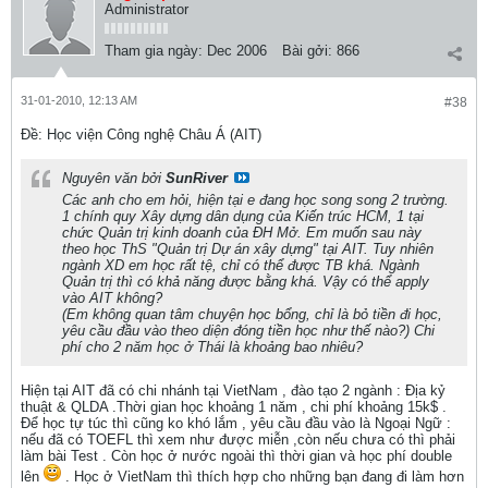
Administrator
Tham gia ngày:
Dec 2006
Bài gởi:
866
31-01-2010, 12:13 AM
#38
Ðề: Học viện Công nghệ Châu Á (AIT)
Nguyên văn bởi
SunRiver
Các anh cho em hỏi, hiện tại e đang học song song 2 trường.
1 chính quy Xây dựng dân dụng của Kiến trúc HCM, 1 tại
chức Quản trị kinh doanh của ĐH Mở. Em muốn sau này
theo học ThS "Quản trị Dự án xây dựng" tại AIT. Tuy nhiên
ngành XD em học rất tệ, chỉ có thể được TB khá. Ngành
Quản trị thì có khả năng được bằng khá. Vậy có thể apply
vào AIT không?
(Em không quan tâm chuyện học bổng, chỉ là bỏ tiền đi học,
yêu cầu đầu vào theo diện đóng tiền học như thế nào?) Chi
phí cho 2 năm học ở Thái là khoảng bao nhiêu?
Hiện tại AIT đã có chi nhánh tại VietNam , đào tạo 2 ngành : Địa kỷ
thuật & QLDA .Thời gian học khoảng 1 năm , chi phí khoảng 15k$ .
Để học tự túc thì cũng ko khó lắm , yêu cầu đầu vào là Ngoại Ngữ :
nếu đã có TOEFL thì xem như được miễn ,còn nếu chưa có thì phải
làm bài Test . Còn học ở nước ngoài thì thời gian và học phí double
lên
. Học ở VietNam thì thích hợp cho những bạn đang đi làm hơn