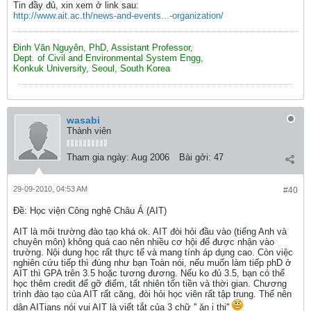
Tin đầy đủ, xin xem ở link sau:
http://www.ait.ac.th/news-and-events...-organization/
Đinh Văn Nguyên, PhD, Assistant Professor,
Dept. of Civil and Environmental System Engg,
Konkuk University, Seoul, South Korea
wasabi
Thành viên
Tham gia ngày:
Aug 2006
Bài gởi:
47
29-09-2010, 04:53 AM
#40
Ðề: Học viện Công nghệ Châu Á (AIT)
AIT là môi trường đào tạo khá ok. AIT đòi hỏi đầu vào (tiếng Anh và
chuyên môn) không quá cao nên nhiều cơ hội để được nhận vào
trường. Nội dung học rất thực tế và mang tính áp dụng cao. Còn việc
nghiên cứu tiếp thì đúng như bạn Toàn nói, nếu muốn làm tiếp phD ở
AIT thì GPA trên 3.5 hoặc tương đương. Nếu ko đủ 3.5, bạn có thể
học thêm credit để gỡ điểm, tất nhiên tốn tiền và thời gian. Chương
trình đào tạo của AIT rất căng, đòi hỏi học viên rất tập trung. Thế nên
dân AITians nói vui AIT là viết tắt của 3 chữ '' ăn ị thi''