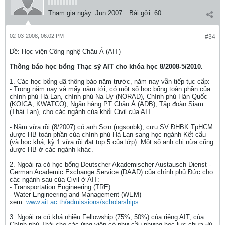
Tham gia ngày:
Jun 2007
Bài gởi:
60
02-03-2008, 06:02 PM
#34
Ðề: Học viện Công nghệ Châu Á (AIT)
Thông báo học bổng Thạc sỹ AIT cho khóa học 8/2008-5/2010.
1. Các học bổng đã thông báo năm trước, năm nay vẫn tiếp tục cấp:
- Trong năm nay và mấy năm tới, có một số học bổng toàn phần của
chính phủ Hà Lan, chính phủ Na Uy (NORAD), Chính phủ Hàn Quốc
(KOICA, KWATCO), Ngân hàng PT Châu Á (ADB), Tập đoàn Siam
(Thái Lan), cho các ngành của khối Civil của AIT.
- Năm vừa rồi (8/2007) có anh Sơn (ngsonbk), cựu SV ĐHBK TpHCM
được HB toàn phần của chính phủ Hà Lan sang học ngành Kết cấu
(và học khá, kỳ 1 vừa rồi đạt top 5 của lớp). Một số anh chị nữa cũng
được HB ở các ngành khác.
2. Ngoài ra có học bổng Deutscher Akademischer Austausch Dienst -
German Academic Exchange Service (DAAD) của chính phủ Đức cho
các ngành sau của Civil ở AIT:
- Transportation Engineering (TRE)
- Water Engineering and Management (WEM)
xem:
www.ait.ac.th/admissions/scholarships
3. Ngoài ra có khá nhiều Fellowship (75%, 50%) của riêng AIT, của
Chính phủ Thái cho các ứng viên có như cầu nhưng học lực chưa đủ