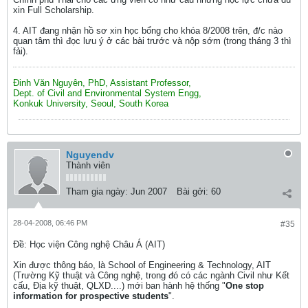
xin Full Scholarship.
4. AIT đang nhận hồ sơ xin học bổng cho khóa 8/2008 trên, đ/c nào
quan tâm thì đọc lưu ý ở các bài trước và nộp sớm (trong tháng 3 thì
fải).
Đinh Văn Nguyên, PhD, Assistant Professor,
Dept. of Civil and Environmental System Engg,
Konkuk University, Seoul, South Korea
Nguyendv
Thành viên
Tham gia ngày:
Jun 2007
Bài gởi:
60
28-04-2008, 06:46 PM
#35
Ðề: Học viện Công nghệ Châu Á (AIT)
Xin được thông báo, là School of Engineering & Technology, AIT
(Trường Kỹ thuật và Công nghệ, trong đó có các ngành Civil như Kết
cấu, Địa kỹ thuật, QLXD....) mới ban hành hệ thống "
One stop
information for prospective students
".