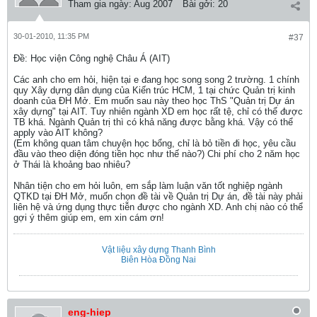
Tham gia ngày:
Aug 2007
Bài gởi:
20
30-01-2010, 11:35 PM
#37
Ðề: Học viện Công nghệ Châu Á (AIT)
Các anh cho em hỏi, hiện tại e đang học song song 2 trường. 1 chính
quy Xây dựng dân dụng của Kiến trúc HCM, 1 tại chức Quản trị kinh
doanh của ĐH Mở. Em muốn sau này theo học ThS "Quản trị Dự án
xây dựng" tại AIT. Tuy nhiên ngành XD em học rất tệ, chỉ có thể được
TB khá. Ngành Quản trị thì có khả năng được bằng khá. Vậy có thể
apply vào AIT không?
(Em không quan tâm chuyện học bổng, chỉ là bỏ tiền đi học, yêu cầu
đầu vào theo diện đóng tiền học như thế nào?) Chi phí cho 2 năm học
ở Thái là khoảng bao nhiêu?
Nhân tiện cho em hỏi luôn, em sắp làm luận văn tốt nghiệp ngành
QTKD tại ĐH Mở, muốn chọn đề tài về Quản trị Dự án, đề tài này phải
liên hệ và ứng dụng thực tiễn được cho ngành XD. Anh chị nào có thể
gợi ý thêm giúp em, em xin cám ơn!
Vật liệu xây dựng Thanh Bình
Biên Hòa Đồng Nai
eng-hiep