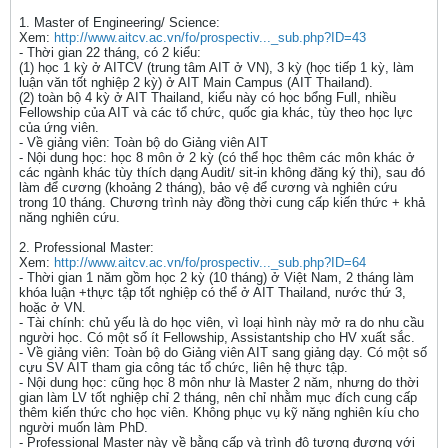
1. Master of Engineering/ Science:
Xem:
http://www.aitcv.ac.vn/fo/prospectiv..._sub.php?ID=43
- Thời gian 22 tháng, có 2 kiểu:
(1) học 1 kỳ ở AITCV (trung tâm AIT ở VN), 3 kỳ (học tiếp 1 kỳ, làm
luận văn tốt nghiệp 2 kỳ) ở AIT Main Campus (AIT Thailand).
(2) toàn bộ 4 kỳ ở AIT Thailand, kiểu này có học bổng Full, nhiều
Fellowship của AIT và các tổ chức, quốc gia khác, tùy theo học lực
của ứng viên.
- Về giảng viên: Toàn bộ do Giảng viên AIT
- Nội dung học: học 8 môn ở 2 kỳ (có thể học thêm các môn khác ở
các ngành khác tùy thích dạng Audit/ sit-in không đăng ký thi), sau đó
làm để cương (khoảng 2 tháng), bảo vệ để cương và nghiên cứu
trong 10 tháng. Chương trình này đồng thời cung cấp kiến thức + khả
năng nghiên cứu.
2. Professional Master:
Xem:
http://www.aitcv.ac.vn/fo/prospectiv..._sub.php?ID=64
- Thời gian 1 năm gồm học 2 kỳ (10 tháng) ở Việt Nam, 2 tháng làm
khóa luận +thực tập tốt nghiệp có thể ở AIT Thailand, nước thứ 3,
hoặc ở VN.
- Tài chính: chủ yếu là do học viên, vì loại hình này mở ra do nhu cầu
người học. Có một số ít Fellowship, Assistantship cho HV xuất sắc.
- Về giảng viên: Toàn bộ do Giảng viên AIT sang giảng dạy. Có một số
cựu SV AIT tham gia công tác tổ chức, liên hệ thực tập.
- Nội dung học: cũng học 8 môn như là Master 2 năm, nhưng do thời
gian làm LV tốt nghiệp chỉ 2 tháng, nên chỉ nhằm mục đích cung cấp
thêm kiến thức cho học viên. Không phục vụ kỹ năng nghiên kíu cho
người muốn làm PhD.
- Professional Master này về bằng cấp và trình độ tương đương với