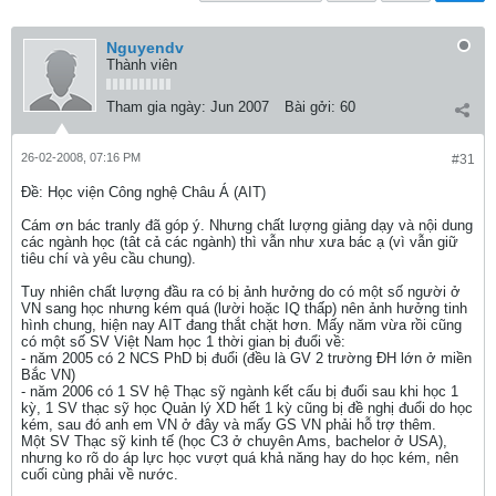
Nguyendv
Thành viên
Tham gia ngày:
Jun 2007
Bài gởi:
60
26-02-2008, 07:16 PM
#31
Ðề: Học viện Công nghệ Châu Á (AIT)
Cám ơn bác tranly đã góp ý. Nhưng chất lượng giảng dạy và nội dung
các ngành học (tât cả các ngành) thì vẫn như xưa bác ạ (vì vẫn giữ
tiêu chí và yêu cầu chung).
Tuy nhiên chất lượng đầu ra có bị ảnh hưởng do có một số người ở
VN sang học nhưng kém quá (lười hoặc IQ thấp) nên ảnh hưởng tinh
hình chung, hiện nay AIT đang thắt chặt hơn. Mấy năm vừa rồi cũng
có một số SV Việt Nam học 1 thời gian bị đuổi về:
- năm 2005 có 2 NCS PhD bị đuổi (đều là GV 2 trường ĐH lớn ở miền
Bắc VN)
- năm 2006 có 1 SV hệ Thạc sỹ ngành kết cấu bị đuổi sau khi học 1
kỳ, 1 SV thạc sỹ học Quản lý XD hết 1 kỳ cũng bị đề nghị đuổi do học
kém, sau đó anh em VN ở đây và mấy GS VN phải hỗ trợ thêm.
Một SV Thạc sỹ kinh tế (học C3 ở chuyên Ams, bachelor ở USA),
nhưng ko rõ do áp lực học vượt quá khả năng hay do học kém, nên
cuối cùng phải về nước.