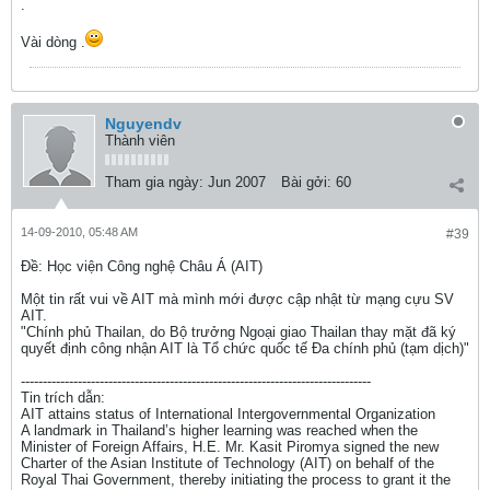
.
Vài dòng .
Nguyendv
Thành viên
Tham gia ngày:
Jun 2007
Bài gởi:
60
14-09-2010, 05:48 AM
#39
Ðề: Học viện Công nghệ Châu Á (AIT)
Một tin rất vui về AIT mà mình mới được cập nhật từ mạng cựu SV
AIT.
"Chính phủ Thailan, do Bộ trưởng Ngoại giao Thailan thay mặt đã ký
quyết định công nhận AIT là Tổ chức quốc tế Đa chính phủ (tạm dịch)"
--------------------------------------------------------------------------------
Tin trích dẫn:
AIT attains status of International Intergovernmental Organization
A landmark in Thailand’s higher learning was reached when the
Minister of Foreign Affairs, H.E. Mr. Kasit Piromya signed the new
Charter of the Asian Institute of Technology (AIT) on behalf of the
Royal Thai Government, thereby initiating the process to grant it the