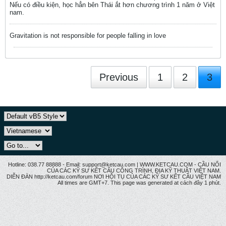
Nếu có điều kiện, học hẳn bên Thái ắt hơn chương trình 1 năm ở Việt
nam.
Gravitation is not responsible for people falling in love
Previous
1
2
3
Hotline: 038.77 88888 - Email: support@ketcau.com | WWW.KETCAU.COM - CẦU NỐI
CỦA CÁC KỸ SƯ KẾT CẤU CÔNG TRÌNH, ĐỊA KỸ THUẬT VIỆT NAM.
DIỄN ĐÀN http://ketcau.com/forum NƠI HỘI TỤ CỦA CÁC KỸ SƯ KẾT CÂU VIỆT NAM
All times are GMT+7. This page was generated at cách đây 1 phút.