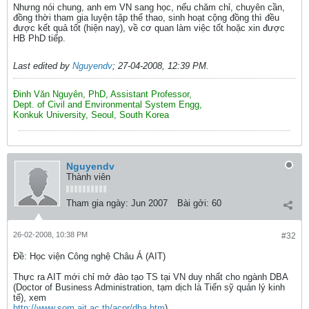
Nhưng nói chung, anh em VN sang học, nếu chăm chỉ, chuyên cần,
đồng thời tham gia luyện tập thể thao, sinh hoạt cộng đồng thì đều
được kết quả tốt (hiện nay), về cơ quan làm việc tốt hoặc xin được
HB PhD tiếp.
Last edited by
Nguyendv
;
27-04-2008, 12:39 PM
.
Đinh Văn Nguyên, PhD, Assistant Professor,
Dept. of Civil and Environmental System Engg,
Konkuk University, Seoul, South Korea
Nguyendv
Thành viên
Tham gia ngày:
Jun 2007
Bài gởi:
60
26-02-2008, 10:38 PM
#32
Ðề: Học viện Công nghệ Châu Á (AIT)
Thực ra AIT mới chỉ mở đào tạo TS tại VN duy nhất cho ngành DBA
(Doctor of Business Administration, tạm dịch là Tiến sỹ quản lý kinh
tế), xem
http://www.som.ait.ac.th/acpr/dba.htm
)