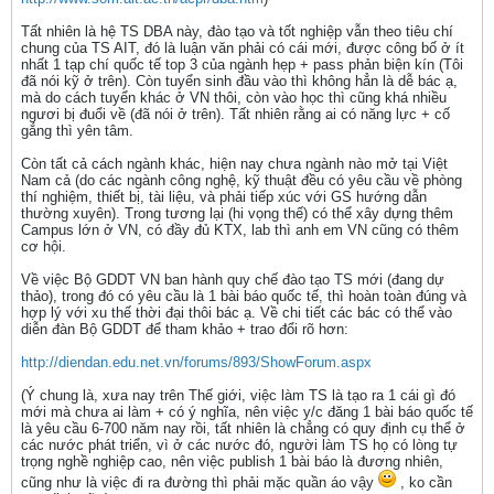
Tất nhiên là hệ TS DBA này, đào tạo và tốt nghiệp vẫn theo tiêu chí
chung của TS AIT, đó là luận văn phải có cái mới, được công bố ở ít
nhất 1 tạp chí quốc tế top 3 của ngành hẹp + pass phản biện kín (Tôi
đã nói kỹ ở trên). Còn tuyển sinh đầu vào thì không hẳn là dễ bác ạ,
mà do cách tuyển khác ở VN thôi, còn vào học thì cũng khá nhiều
ngươi bị đuổi về (đã nói ở trên). Tất nhiên rằng ai có năng lực + cố
gắng thì yên tâm.
Còn tất cả cách ngành khác, hiện nay chưa ngành nào mở tại Việt
Nam cả (do các ngành công nghệ, kỹ thuật đều có yêu cầu về phòng
thí nghiệm, thiết bị, tài liệu, và phải tiếp xúc với GS hướng dẫn
thường xuyên). Trong tương lại (hi vọng thế) có thể xây dựng thêm
Campus lớn ở VN, có đầy đủ KTX, lab thì anh em VN cũng có thêm
cơ hội.
Về việc Bộ GDDT VN ban hành quy chế đào tạo TS mới (đang dự
thảo), trong đó có yêu cầu là 1 bài báo quốc tế, thì hoàn toàn đúng và
hợp lý với xu thế thời đại thôi bác ạ. Về chi tiết các bác có thể vào
diễn đàn Bộ GDDT để tham khảo + trao đổi rõ hơn:
http://diendan.edu.net.vn/forums/893/ShowForum.aspx
(Ý chung là, xưa nay trên Thế giới, việc làm TS là tạo ra 1 cái gì đó
mới mà chưa ai làm + có ý nghĩa, nên việc y/c đăng 1 bài báo quốc tế
là yêu cầu 6-700 năm nay rồi, tất nhiên là chẳng có quy định cụ thể ở
các nước phát triển, vì ở các nước đó, người làm TS họ có lòng tự
trọng nghề nghiệp cao, nên việc publish 1 bài báo là đương nhiên,
cũng như là việc đi ra đường thì phải mặc quần áo vậy
, ko cần