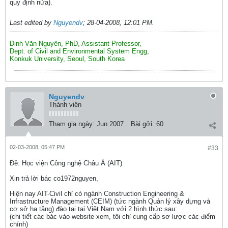
quy định nữa).
Last edited by
Nguyendv
;
28-04-2008, 12:01 PM
.
Đinh Văn Nguyên, PhD, Assistant Professor,
Dept. of Civil and Environmental System Engg,
Konkuk University, Seoul, South Korea
Nguyendv
Thành viên
Tham gia ngày:
Jun 2007
Bài gởi:
60
02-03-2008, 05:47 PM
#33
Ðề: Học viện Công nghệ Châu Á (AIT)
Xin trả lời bác co1972nguyen,
Hiện nay AIT-Civil chỉ có ngành Construction Engineering &
Infrastructure Management (CEIM) (tức ngành Quản lý xây dựng và
cơ sở hạ tầng) đào tại tại Việt Nam với 2 hình thức sau:
(chi tiết các bác vào website xem, tôi chỉ cung cấp sơ lược các điểm
chính)