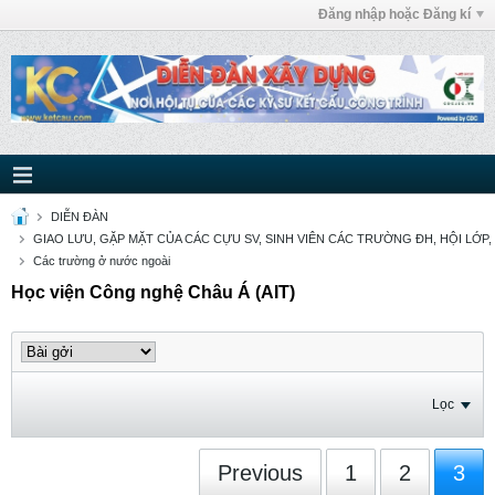
Đăng nhập hoặc Đăng kí
DIỄN ĐÀN
GIAO LƯU, GẶP MẶT CỦA CÁC CỰU SV, SINH VIÊN CÁC TRƯỜNG ĐH, HỘI LỚP,
Các trường ở nước ngoài
Học viện Công nghệ Châu Á (AIT)
Lọc
Previous
1
2
3