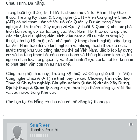
Châu Trinh, Đà Nẵng.
Trong buổi hội thảo, Ts. BHW Hadikusumo và Ts. Phạm Huy Giao
thuộc Trường Kỹ thuật & Công nghệ (SET) - Viện Công nghệ Châu Á
(AIT) có bài tham luận về Vai trò của Quản lý Dự án trong Công
nghiệp & Thị trường Xây dựng và Địa kỹ thuật & Quản lý cho sự phát
triển bền vững cơ sở hạ tầng của Việt Nam. Hội thảo sẽ là dịp cho
các chuyên gia, giảng viên, sinh viên năm cuối tại các trường kỹ
thuật, cán bộ kỹ thuật, các nhà quản lý trong doanh nghiệp xây dựng
tại Việt Nam trao đổi về kinh nghiệm và những thách thức của các
nước trong khu vực cũng như xu thế tại Việt Nam, đặc biệt xây dựng
cơ sở hạ tầng trong bối cảnh cạnh tranh và khủng khoảng kinh tế, khi
nguồn nhân lực trong quản lý và điều hành được coi là cốt lõi, là nhân
tố phát triển vẫn còn nhiều hạn chế.
Cũng trong hội thảo này, Trường Kỹ thuật và Công nghệ (SET) - Viện
Công nghệ Châu Á (AIT) sẽ trình bày về các
Chương trình đào tạo
Thạc sĩ Chuyên nghiệp Chuyên ngành
Quản lý dự án Xây Dựng
,
Địa kỹ thuật & Quản lý
đang được thực hiện thành công tại Việt Nam
và các nước trong Khu vực.
Các bạn tại Đà Nẵng có nhu cầu có thể đăng ký tham gia.
SunRiver
Thành viên mới