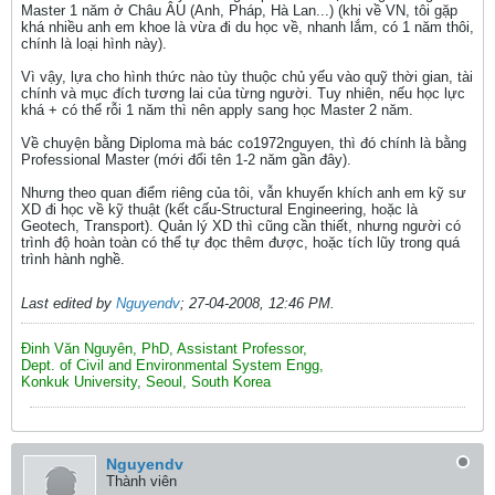
Master 1 năm ở Châu ÂU (Anh, Pháp, Hà Lan...) (khi về VN, tôi gặp
khá nhiều anh em khoe là vừa đi du học về, nhanh lắm, có 1 năm thôi,
chính là loại hình này).
Vì vậy, lựa cho hình thức nào tùy thuộc chủ yếu vào quỹ thời gian, tài
chính và mục đích tương lai của từng người. Tuy nhiên, nếu học lực
khá + có thể rỗi 1 năm thì nên apply sang học Master 2 năm.
Về chuyện bằng Diploma mà bác co1972nguyen, thì đó chính là bằng
Professional Master (mới đổi tên 1-2 năm gần đây).
Nhưng theo quan điểm riêng của tôi, vẫn khuyến khích anh em kỹ sư
XD đi học về kỹ thuật (kết cấu-Structural Engineering, hoặc là
Geotech, Transport). Quản lý XD thì cũng cần thiết, nhưng người có
trình độ hoàn toàn có thể tự đọc thêm được, hoặc tích lũy trong quá
trình hành nghề.
Last edited by
Nguyendv
;
27-04-2008, 12:46 PM
.
Đinh Văn Nguyên, PhD, Assistant Professor,
Dept. of Civil and Environmental System Engg,
Konkuk University, Seoul, South Korea
Nguyendv
Thành viên