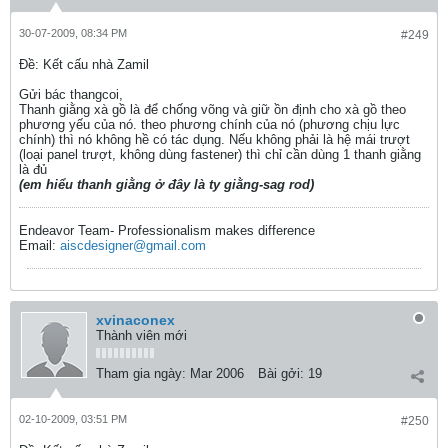
30-07-2009, 08:34 PM
#249
Ðề: Kết cấu nhà Zamil
Gửi bác thangcoi,
Thanh giằng xà gồ là để chống võng và giữ ồn định cho xà gồ theo
phương yếu của nó. theo phương chính của nó (phương chịu lực
chính) thì nó không hề có tác dụng. Nếu không phải là hệ mái trượt
(loại panel trượt, không dùng fastener) thì chỉ cần dùng 1 thanh giằng
là đủ
(em hiểu thanh giằng ở đây là ty giằng-sag rod)
Endeavor Team- Professionalism makes difference
Email:
aiscdesigner@gmail.com
xvinaconex
Thành viên mới
Tham gia ngày:
Mar 2006
Bài gởi:
19
02-10-2009, 03:51 PM
#250