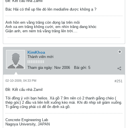
Ðề: Kết cấu nhà Zamil
Bác Hải có thể up file đó lên mediafire được không ạ ?
Anh hôn em vầng trăng còn đọng lại trên môi
Anh xa em trăng không cười, em nhìn trăng đang khóc
Giận anh, em ném trả vầng trăng lên trời....
KimKhoa
Thành viên mới
Tham gia ngày:
Nov 2006
Bài gởi:
5
02-10-2009, 04:33 PM
#251
Ðề: Kết cấu nhà Zamil
Tôi đồng ý với bạn helios. Xà gồ 7.9m nên có 2 thanh giằng chéo (
thép góc) 2 đầu và liên kết xuống kèo mái. Khi đó nhịp sẽ giảm xuống.
Ti giằng cũng phải có để ổn định xà gồ.
Concrete Engineering Lab
Nagoya University, JAPAN