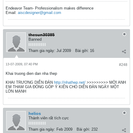
Endeavor Team- Professionalism makes difference
Email:
aiscdesigner@gmail.com
thesun30385
Banned
Tham gia ngày:
Jul 2009
Bài gởi:
16
13-07-2009, 07:40 PM
#248
Khai truong dien dan nha thep
KHAI TRƯƠNG DIỄN ĐÀN
http://nhathep.net/
>>>>>>>>> MỜI ANH
EM THAM GIA ĐÓNG GÓP Ý KIẾN CHO DIỄN ĐÀN NGÀY MỘT
LỚN MẠNH
helios
Thành viên rất tích cực
Tham gia ngày:
Feb 2009
Bài gởi:
232