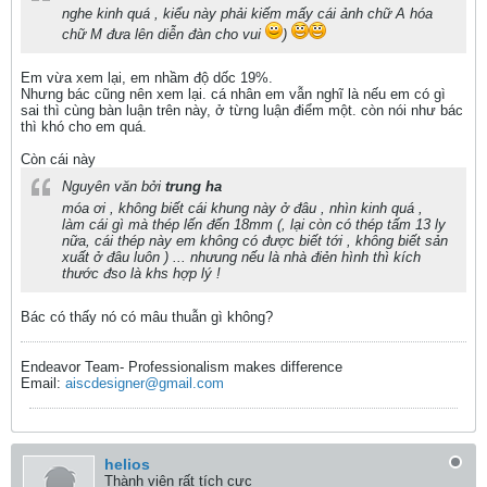
nghe kinh quá , kiểu này phải kiếm mấy cái ảnh chữ A hóa
chữ M đưa lên diễn đàn cho vui
)
Em vừa xem lại, em nhầm độ dốc 19%.
Nhưng bác cũng nên xem lại. cá nhân em vẫn nghĩ là nếu em có gì
sai thì cùng bàn luận trên này, ở từng luận điểm một. còn nói như bác
thì khó cho em quá.
Còn cái này
Nguyên văn bởi
trung ha
móa ơi , không biết cái khung này ở đâu , nhìn kinh quá ,
làm cái gì mà thép lến đến 18mm (, lại còn có thép tấm 13 ly
nữa, cái thép này em không có được biết tới , không biết sản
xuất ở đâu luôn ) ... nhưung nếu là nhà điẻn hình thì kích
thước đso là khs hợp lý !
Bác có thấy nó có mâu thuẫn gì không?
Endeavor Team- Professionalism makes difference
Email:
aiscdesigner@gmail.com
helios
Thành viên rất tích cực