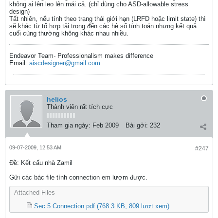
không ai lên leo lên mái cả. (chỉ dùng cho ASD-allowable stress
design)
Tất nhiên, nếu tính theo trạng thái giới hạn (LRFD hoặc limit state) thì
sẽ khác từ tổ hợp tải trọng đến các hệ số tính toán nhưng kết quả
cuối cùng thường không khác nhau nhiều.
Endeavor Team- Professionalism makes difference
Email:
aiscdesigner@gmail.com
helios
Thành viên rất tích cực
Tham gia ngày:
Feb 2009
Bài gởi:
232
09-07-2009, 12:53 AM
#247
Ðề: Kết cấu nhà Zamil
Gửi các bác file tính connection em lượm được.
Attached Files
Sec 5 Connection.pdf
(768.3 KB, 809 lượt xem)