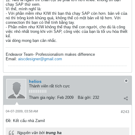
chạy SAP thử xem.
Vì thế, mình nghĩ là:
- Với phần mềm như KIW thì bạn thà chạy SAP còn hơn. bản vẽ của
nó thì trông kinh khủng quá, không thể có một bản vẽ tệ hơn. Với
connection thì bạn có thể tính bằng tay.
- Phần mềm như KIW không thể thay thế con người, cho dù là công
việc nhỏ nhất trong khi với SAP, công việc của bạn là tối ưu hóa thiết
kế.
vài dòng mong bạn cân nhắc.
Endeavor Team- Professionalism makes difference
Email:
aiscdesigner@gmail.com
helios
Thành viên rất tích cực
Tham gia ngày:
Feb 2009
Bài gởi:
232
04-07-2009, 03:58 AM
#243
Ðề: Kết cấu nhà Zamil
Nguyên văn bởi
trung ha