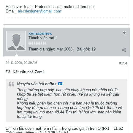
Endeavor Team- Professionalism makes difference
Email:
aiscdesigner@gmail.com
xvinaconex
Thành viên mới
Tham gia ngày:
Mar 2006
Bài gởi:
19
24-11-2009, 09:39 AM
#254
Ðề: Kết cấu nhà Zamil
Nguyên văn bởi
helios
Trong trường hợp này, bạn nên chạy khung với chân cột là
khớp thì sẽ tiết kiệm hơn rất nhiều (kể cả khung và kết cấu
móng).
Không hiểu phản lực chân cột mà bạn nêu là thuộc trường
hợp hay tổ hợp tải nào, nhưng phản lực Q=0.25 MT thì có vẻ
hơi trong khi mô men 48.44 T.m thì lại hơi lớn, bạn nên kiểm
tra lại tải trọng.
Em xin lỗi, quên mất, em nhầm, trong các giá trị trên Q (Rx) = 11.62
(Tấn) chứ không phải là 0,25 bác à !