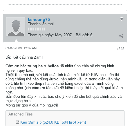
kshoang75
Thành viên mới
Tham gia ngày:
May 2007
Bài gởi:
6
09-07-2009, 12:02 AM
#245
Ðề: Kết cấu nhà Zamil
Cảm ơn bác
trung ha
&
helios
đã nhiệt tình chia sẽ những kinh
nghiệm quý báu.
Thiệt tình mà nói, với kết quả tính toán thiết kế từ KIW như trên thì
cũng chẳng thể nào dùng được, nên mình đã lục trong diễn đàn này
có 1 file tính kèo thép nhà tiền chế bằng excel của ai mình cũng
không nhớ (xin cảm ơn tác giả) để kiểm tra lại thì thấy kết quả khả thi
hơn.
Sẵn đưa lên đây xin các bác cho ý kiến để cho kết quả chính xác và
thực dụng hơn.
Mong sự góp ý của mọi người!
Attached Files
Keo 39m.zip
(524.0 KB, 504 lượt xem)