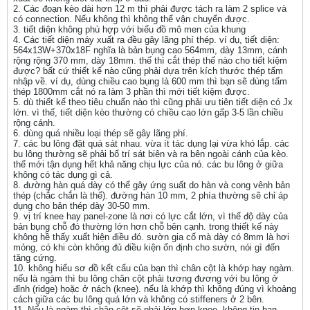
2. Các đoạn kèo dài hơn 12 m thì phải được tách ra làm 2 splice và
có connection. Nếu không thì không thể vận chuyển được.
3. tiết diện không phù hợp với biểu đồ mô men của khung
4. Các tiết diện máy xuất ra đều gây lãng phí thép. ví dụ, tiết diện:
564x13W+370x18F nghĩa là bản bụng cao 564mm, dày 13mm, cánh
rộng rộng 370 mm, dày 18mm. thế thì cắt thép thế nào cho tiết kiệm
được? bất cứ thiết kế nào cũng phải dựa trên kích thước thép tấm
nhập về. ví dụ, dùng chiều cao bụng là 600 mm thì bạn sẽ dùng tấm
thép 1800mm cắt nó ra làm 3 phần thì mới tiết kiệm được.
5. dù thiết kế theo tiêu chuẩn nào thì cũng phải ưu tiên tiết diện có Jx
lớn. vì thế, tiết diện kèo thường có chiều cao lớn gấp 3-5 lần chiều
rộng cánh.
6. dùng quá nhiều loại thép sẽ gây lãng phí.
7. các bu lông đặt quá sát nhau. vừa ít tác dụng lại vừa khó lắp. các
bu lông thường sẽ phải bố trí sát biên và ra bên ngoài cánh của kèo.
thế mới tận dụng hết khả năng chịu lực của nó. các bu lông ở giữa
không có tác dụng gì cả.
8. đường hàn quá dày có thể gây ứng suất do hàn và cong vênh bản
thép (chắc chắn là thế). đường hàn 10 mm, 2 phía thường sẽ chỉ áp
dụng cho bản thép dày 30-50 mm.
9. vị trí knee hay panel-zone là nơi có lực cắt lớn, vì thế độ dày của
bản bụng chỗ đó thường lớn hơn chỗ bên cạnh. trong thiết kế này
không hề thấy xuất hiện điều đó. sườn gia cố mà dày có 8mm là hơi
mỏng, có khi còn không đủ điều kiện ổn định cho sườn, nói gì đến
tăng cứng.
10. không hiểu sơ đồ kết cấu của bạn thì chân cột là khớp hay ngàm.
nếu là ngàm thì bu lông chân cột phải tương đương với bu lông ở
đỉnh (ridge) hoặc ở nách (knee). nếu là khớp thì không đúng vì khoảng
cách giữa các bu lông quá lớn và không có stiffeners ở 2 bên.
11. Nếu là ngàm thì chân cột sẽ phải lớn hơn knee. không tin bạn