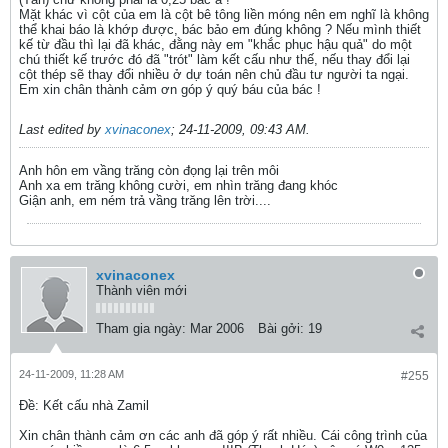
Mặt khác vì cột của em là cột bê tông liền móng nên em nghĩ là không
thể khai báo là khớp được, bác bảo em đúng không ? Nếu mình thiết
kế từ đầu thì lại đã khác, đằng này em "khắc phục hậu quả" do một
chú thiết kế trước đó đã "trót" làm kết cấu như thế, nếu thay đổi lại
cột thép sẽ thay đổi nhiều ở dự toán nên chủ đầu tư người ta ngại.
Em xin chân thành cảm ơn góp ý quý báu của bác !
Last edited by
xvinaconex
;
24-11-2009, 09:43 AM
.
Anh hôn em vầng trăng còn đọng lại trên môi
Anh xa em trăng không cười, em nhìn trăng đang khóc
Giận anh, em ném trả vầng trăng lên trời....
xvinaconex
Thành viên mới
Tham gia ngày:
Mar 2006
Bài gởi:
19
24-11-2009, 11:28 AM
#255
Ðề: Kết cấu nhà Zamil
Xin chân thành cảm ơn các anh đã góp ý rất nhiều. Cái công trình của