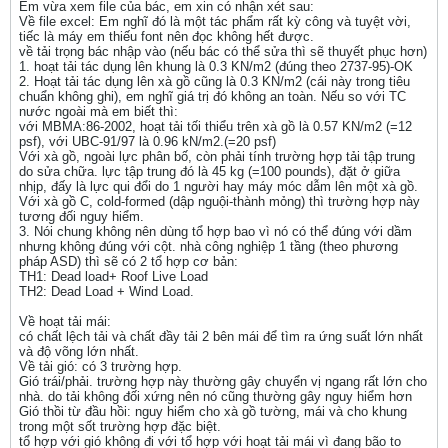
Em vừa xem file của bác, em xin có nhận xét sau:
Về file excel: Em nghĩ đó là một tác phẩm rất kỳ công và tuyệt vời,
tiếc là máy em thiếu font nên đọc không hết được.
về tải trọng bác nhập vào (nếu bác có thể sửa thì sẽ thuyết phục hơn)
1. hoạt tải tác dụng lên khung là 0.3 KN/m2 (đúng theo 2737-95)-OK
2. Hoạt tải tác dụng lên xà gồ cũng là 0.3 KN/m2 (cái này trong tiêu
chuẩn không ghi), em nghĩ giá trị đó không an toàn. Nếu so với TC
nước ngoài mà em biết thì:
với MBMA:86-2002, hoạt tải tối thiểu trên xà gồ là 0.57 KN/m2 (=12
psf), với UBC-91/97 là 0.96 kN/m2.(=20 psf)
Với xà gồ, ngoài lực phân bố, còn phải tính trường hợp tải tập trung
do sửa chữa. lực tập trung đó là 45 kg (=100 pounds), đặt ở giữa
nhịp, đấy là lực qui đổi do 1 người hay máy móc dẫm lên một xà gồ.
Với xà gồ C, cold-formed (dập nguội-thành mỏng) thì trường hợp này
tương đối nguy hiểm.
3. Nói chung không nên dùng tổ hợp bao vì nó có thể đúng với dầm
nhưng không đúng với cột. nhà công nghiệp 1 tầng (theo phương
pháp ASD) thì sẽ có 2 tổ hợp cơ bản:
TH1: Dead load+ Roof Live Load
TH2: Dead Load + Wind Load.
Về hoạt tải mái:
có chất lệch tải và chất đầy tải 2 bên mái để tìm ra ứng suất lớn nhất
và độ võng lớn nhất.
Về tải gió: có 3 trường hợp.
Gió trái/phải. trường hợp này thường gây chuyển vị ngang rất lớn cho
nhà. do tải không đối xứng nên nó cũng thường gây nguy hiểm hơn
Gió thồi từ đầu hồi: nguy hiểm cho xà gồ tường, mái và cho khung
trong một sốt trường hợp đặc biệt.
tổ hợp với gió không đi với tổ hợp với hoạt tải mái vì đang bão to