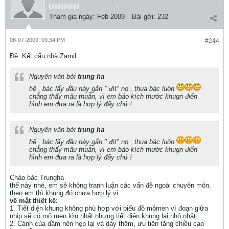
Tham gia ngày:
Feb 2009
Bài gởi:
232
08-07-2009, 09:34 PM
#244
Ðề: Kết cấu nhà Zamil
Nguyên văn bởi
trung ha
hê , bác lấy đầu này gắn " đít" nọ , thua bác luôn
chẳng thấy mâu thuẫn, vì em bảo kích thước khugn điển
hình em đưa ra là hợp lý đấy chứ !
Nguyên văn bởi
trung ha
hê , bác lấy đầu này gắn " đít" nọ , thua bác luôn
chẳng thấy mâu thuẫn, vì em bảo kích thước khugn điển
hình em đưa ra là hợp lý đấy chứ !
Chào bác Trungha
thế này nhé, em sẽ không tranh luận các vấn đề ngoài chuyên môn.
theo em thì khung đó chưa hợp lý vì:
về mặt thiết kế:
1. Tiết diện khung không phù hợp với biểu đồ mômen vì đoạn giữa
nhịp sẽ có mô men lớn nhất nhưng tiết diện khung lại nhỏ nhất.
2. Cánh của dầm nên hẹp lại và dày thêm, ưu tiên tăng chiều cao