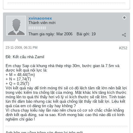
xvinaconex
Thành viên mới
Tham gia ngày:
Mar 2006
Bài gởi:
19
23-11-2009, 06:31 PM
#252
Ðề: Kết cấu nhà Zamil
Em chạy Sap cái khung nhà thép nhịp 30m, bước gian là 7.5m và
được kết quả nội lực là:
+ M = 48,44(Tm)
+ N = 17,74(T)
+ Q = 0,25(T)
Với kết quả này để tính móng thì sẽ có độ lệch tâm rất lớn nên bất lợi
trong việc kiểm tra chống lật của móng. Mặt khác khi tăng kích thước
móng lên to quá thì thấy hơi vô lý vì kích thước sẽ rất lớn. Tính toán
lún thì đảm bảo nhưng các kết quả chống lật thấy rất bất lợi. Liệu kết
quả của em có đáng tin cậy hay không ?
Vì chưa chạy kiểu này lần nào nên chưa có cơ sở chắc chắn khẳng
định kết quả đúng, sai ra sao. Kính mong bác cao thủ nào đã có kinh
nghiệm chỉ giáo !
Anh hôn em vầng trăng còn đọng lại trên môi