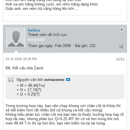
Anh xa em trăng không cười, em nhìn trăng đang khóc
Giận anh, em ném trả vầng trăng lên trời....
helios
Thành viên rất tích cực
Tham gia ngày:
Feb 2009
Bài gởi:
232
23-11-2009, 09:38 PM
#253
Ðề: Kết cấu nhà Zamil
Nguyên văn bởi
xvinaconex
+ M = 48,44(Tm)
+ N = 17,74(T)
+ Q = 0,25(T)
Trong trường hợp này, bạn nên chạy khung với chân cột là khớp thì
sẽ tiết kiệm hơn rất nhiều (kể cả khung và kết cấu móng).
Không hiểu phản lực chân cột mà bạn nêu là thuộc trường hợp hay tổ
hợp tải nào, nhưng phản lực Q=0.25 MT thì có vẻ hơi trong khi mô
men 48.44 T.m thì lại hơi lớn, bạn nên kiểm tra lại tải trọng.