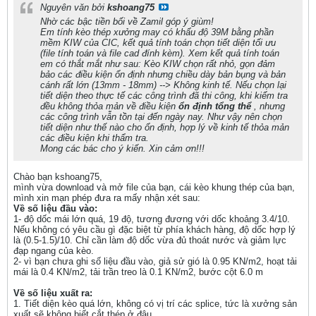
Nguyên văn bởi
kshoang75
Nhờ các bậc tiền bối về Zamil góp ý giùm!
Em tính kèo thép xưởng may có khẩu độ 39M bằng phần
mềm KIW của CIC, kết quả tính toán chọn tiết diện tối ưu
(file tính toán và file cad đính kèm). Xem kết quả tính toán
em có thắt mắt như sau: Kèo KIW chọn rất nhỏ, gọn đảm
bảo các điều kiện ổn định nhưng chiều dày bản bụng và bản
cánh rất lớn (13mm - 18mm) --> Không kinh tế. Nếu chọn lại
tiết diện theo thực tế các công trình đã thi công, khi kiểm tra
đều không thỏa mản về điều kiện
ổn định tổng thể
, nhưng
các công trình vẫn tồn tại đến ngày nay. Như vậy nên chọn
tiết diện như thế nào cho ổn định, hợp lý về kinh tế thỏa mản
các điều kiện khi thẩm tra.
Mong các bác cho ý kiến. Xin cảm ơn!!!
Chào bạn kshoang75,
mình vừa download và mở file của bạn, cái kèo khung thép của bạn,
mình xin mạn phép đưa ra mấy nhận xét sau:
Về số liệu đầu vào:
1- độ dốc mái lớn quá, 19 độ, tương đương với dốc khoảng 3.4/10.
Nếu không có yêu cầu gì đặc biệt từ phía khách hàng, độ dốc hợp lý
là (0.5-1.5)/10. Chỉ cần làm độ dốc vừa đủ thoát nước và giảm lực
đạp ngang của kèo.
2- vì bạn chưa ghi số liệu đầu vào, giả sử gió là 0.95 KN/m2, hoạt tải
mái là 0.4 KN/m2, tải trần treo là 0.1 KN/m2, bước cột 6.0 m
Về số liệu xuất ra:
1. Tiết diện kèo quá lớn, không có vị trí các splice, tức là xưởng sản
xuất sẽ không biết cắt thép ở đâu.