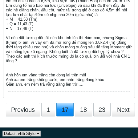
em có chiều cao là 6,5m, khu vực IIIB (Thanh Hóa) nên có W0 = 125.
Em dùng tổ hợp bao nội lực (Envelope) và sau khi đã thêm đầy đủ
các hệ giằng chân, đầu cột, mức tải trọng gió ở cao độ 4,5m thì nội
lực lớn nhất tại điểm có nhịp nhà 30m (giữa nhà) là:
+ M = 41,53 (Tm)
+ Q = 11,43 (T)
+ N = 17,48 (T)
Vì nền đất tương đối tốt nên khi tính lún thì đảm bảo, nhưng Sigma-
tt(min) bị âm, vì vậy em đã mở rộng đế móng lên 3,0x2,4 (m) (đồng
thời tăng chiều cao hm) và chôn móng xuống sâu để tăng Moment giữ
và chống lực xô ngang. Không biết là đã tương đối hợp lý chưa ?
Theo các anh thì kích thước móng đó là có quá lớn đối với nhà CN 1
tầng ?
Anh hôn em vầng trăng còn đọng lại trên môi
Anh xa em trăng không cười, em nhìn trăng đang khóc
Giận anh, em ném trả vầng trăng lên trời....
Previous
1
17
18
23
Next