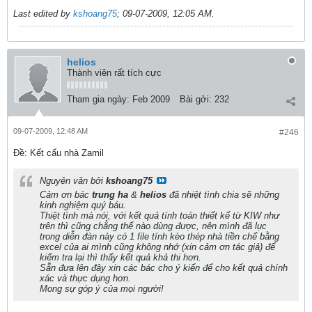
Last edited by
kshoang75
;
09-07-2009, 12:05 AM
.
helios
Thành viên rất tích cực
Tham gia ngày:
Feb 2009
Bài gởi:
232
09-07-2009, 12:48 AM
#246
Ðề: Kết cấu nhà Zamil
Nguyên văn bởi
kshoang75
Cảm ơn bác
trung ha
&
helios
đã nhiệt tình chia sẽ những
kinh nghiệm quý báu.
Thiệt tình mà nói, với kết quả tính toán thiết kế từ KIW như
trên thì cũng chẳng thể nào dùng được, nên mình đã lục
trong diễn đàn này có 1 file tính kèo thép nhà tiền chế bằng
excel của ai mình cũng không nhớ (xin cảm ơn tác giả) để
kiểm tra lại thì thấy kết quả khả thi hơn.
Sẵn đưa lên đây xin các bác cho ý kiến để cho kết quả chính
xác và thực dụng hơn.
Mong sự góp ý của mọi người!