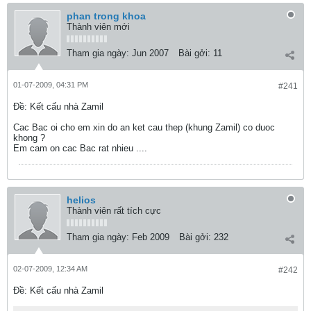
phan trong khoa
Thành viên mới
Tham gia ngày:
Jun 2007
Bài gởi:
11
01-07-2009, 04:31 PM
#241
Ðề: Kết cấu nhà Zamil
Cac Bac oi cho em xin do an ket cau thep (khung Zamil) co duoc
khong ?
Em cam on cac Bac rat nhieu ....
helios
Thành viên rất tích cực
Tham gia ngày:
Feb 2009
Bài gởi:
232
02-07-2009, 12:34 AM
#242
Ðề: Kết cấu nhà Zamil