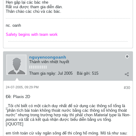
Hẹn gặp lại các bác nhe
Rất vui được tham gia diễn đàn.
Thân chào các chú và các bác.
nc. oanh
Safety begins with team work
nguyencongoanh
Thành viên nhiệt huyết
Tham gia ngày:
Jul 2005
Bài gởi:
515
24-07-2005, 09:29 PM
#30
Ðề: Plaxis 2D
_Tôi chỉ biết có một cách duy nhất để sử dụng các thông số tổng là
“phân tích bài toán không thoát nước bằng các thông số không thoát
nước” nhưng trong trường hợp này thì phảI chọn
Material type
là
Non-
porous
và tất cả kết quả nhận được biểu diễn bằng ưs tổng.
[/QUOTE]
em tính toán cừ vây ngăn sông để thi công hố móng. Mô tả như sau: