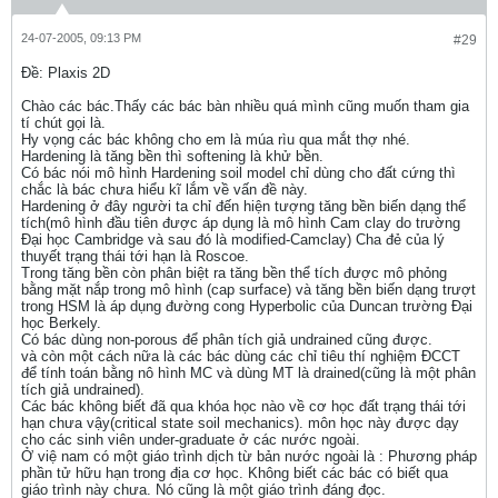
24-07-2005, 09:13 PM
#29
Ðề: Plaxis 2D
Chào các bác.Thấy các bác bàn nhiều quá mình cũng muốn tham gia
tí chút gọi là.
Hy vọng các bác không cho em là múa rìu qua mắt thợ nhé.
Hardening là tăng bền thì softening là khử bền.
Có bác nói mô hình Hardening soil model chỉ dùng cho đất cứng thì
chắc là bác chưa hiểu kĩ lắm về vấn đề này.
Hardening ở đây người ta chỉ đến hiện tượng tăng bền biến dạng thể
tích(mô hình đầu tiên được áp dụng là mô hình Cam clay do trường
Đại học Cambridge và sau đó là modified-Camclay) Cha đẻ của lý
thuyết trạng thái tới hạn là Roscoe.
Trong tăng bền còn phân biệt ra tăng bền thể tích được mô phỏng
bằng mặt nắp trong mô hình (cap surface) và tăng bền biến dạng trượt
trong HSM là áp dụng đường cong Hyperbolic của Duncan trường Đại
học Berkely.
Có bác dùng non-porous để phân tích giả undrained cũng được.
và còn một cách nữa là các bác dùng các chỉ tiêu thí nghiệm ĐCCT
để tính toán bằng nô hình MC và dùng MT là drained(cũng là một phân
tích giả undrained).
Các bác không biết đã qua khóa học nào về cơ học đất trạng thái tới
hạn chưa vậy(critical state soil mechanics). môn học này được dạy
cho các sinh viên under-graduate ở các nước ngoài.
Ở việ nam có một giáo trình dịch từ bản nước ngoài là : Phương pháp
phần tử hữu hạn trong địa cơ học. Không biết các bác có biết qua
giáo trình này chưa. Nó cũng là một giáo trình đáng đọc.