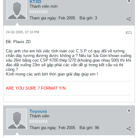
KTXD
Thành viên mới
Tham gia ngày:
Feb 2005
Bài gởi:
3
24-02-2005, 07:10 PM
#21
Ðề: Plaxis 2D
Các anh cho em hỏi việc tính toán cọc C.S.P có quy đổi về tường
chắn dày tương đương được không ạ ? Nếu tại Sài Gòn khoan xuống
sâu 26m bằng cọc CSP fi700 thép I270 (khoảng giao nhau 500) thì khi
đào đất xuống 23m sẽ gặp phải các vấn đề gì trong kết cấu và thi
công ?
Kính mong các anh bớt thời gian giải đáp giúp em !
ARE YOU SURE ? FORMAT Y/N
Toyoura
Thành viên
Tham gia ngày:
Feb 2005
Bài gởi:
96