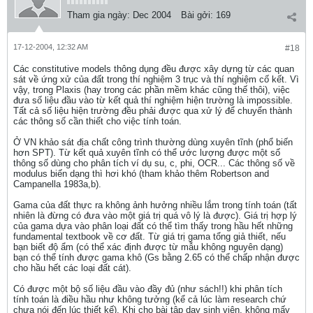
Tham gia ngày:
Dec 2004
Bài gởi:
169
17-12-2004, 12:32 AM
#18
Các constitutive models thông dụng đều được xây dựng từ các quan
sát về ứng xử của đất trong thí nghiệm 3 trục và thí nghiệm cố kết. Vì
vậy, trong Plaxis (hay trong các phần mềm khác cũng thế thôi), việc
đưa số liệu đầu vào từ kết quả thí nghiệm hiện trường là impossible.
Tất cả số liệu hiện trường đều phải được qua xử lý để chuyển thành
các thông số cần thiết cho việc tính toán.
Ở VN khảo sát địa chất công trình thường dùng xuyên tĩnh (phổ biến
hơn SPT). Từ kết quả xuyên tĩnh có thể ước lượng được một số
thông số dùng cho phân tích ví dụ su, c, phi, OCR... Các thông số về
modulus biến dạng thì hơi khó (tham khảo thêm Robertson and
Campanella 1983a,b).
Gama của đất thực ra không ảnh hưởng nhiều lắm trong tính toán (tất
nhiên là đừng có đưa vào một giá trị quá vô lý là được). Giá trị hợp lý
của gama dựa vào phân loại đất có thể tìm thấy trong hầu hết những
fundamental textbook về cơ đất. Từ giá trị gama tổng giả thiết, nếu
bạn biết độ ẩm (có thể xác định được từ mẫu không nguyên dạng)
bạn có thể tính được gama khô (Gs bằng 2.65 có thể chấp nhận được
cho hầu hết các loại đất cát).
Có được một bộ số liệu đầu vào đầy đủ (như sách!!) khi phân tích
tính toán là điều hầu như không tưởng (kể cả lúc làm research chứ
chưa nói đến lúc thiết kế). Khi cho bài tập dạy sinh viên, không mấy