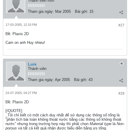
Thành viên mới
Tham gia ngày:
Mar 2005
Bài gởi:
15
17-03-2005, 12:10 PM
#27
Ðề: Plaxis 2D
Cam on anh Huy nhieu!
Luis
Thành viên
Tham gia ngày:
Apr 2005
Bài gởi:
43
24-07-2005, 04:27 PM
#28
Ðề: Plaxis 2D
[/QUOTE]
_Tôi chỉ biết có một cách duy nhất để sử dụng các thông số tổng là
“phân tích bài toán không thoát nước bằng các thông số không thoát
nước” nhưng trong trường hợp này thì phảI chọn
Material type
là
Non-
porous
và tất cả kết quả nhận được biểu diễn bằng ưs tổng.