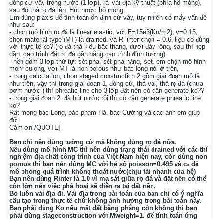
đóng cừ vây trong nước (1 lớp), rải vải địa kỹ thuật (phía hố móng),
sau đó thả rọ đá lên. Hút nước hố móng.
Em dùng plaxis để tính toán ổn định cừ vây, tuy nhiên có mấy vấn đề
như sau:
- chọn mô hình rọ đá là linear elastic, với E=15e3(Kn/m2), v=0.15,
chọn material type (MT) là drained. và R_inter chọn = 0.6, liệu có đúng
với thực tế ko? (rọ đá thả kiểu bậc thang, dưới đáy rộng, sau thì hẹp
dần, cao trình đặt rọ đá gần bằng cao trình đỉnh tường)
- nền gồm 3 lớp thứ tự: sét pha, sét pha nặng, sét. em chọn mô hình
mohr-culong, với MT là non-porous như bác long nói ở trên,
- trong calculation, chọn staged construction 2 gồm giai đoạn mô tả
như trên, vậy thì trong giai đoan 1, đóng cừ, thả vải, thả rọ đá (chưa
bơm nước ) thì phreatic line cho 3 lớp đất nền có cần generate ko??
- trong giai đoạn 2. đã hút nước rồi thì có cần generate phreatic line
ko?
Rất mong bác Long, bác phạm Hà, bác Cường và các anh em giúp
đỡ.
Cám ơn[/QUOTE]
Bạn chỉ nên dùng tường cừ mà không dùng rọ đá nữa.
Nếu dùng mô hình MC thì nên dùng trạng thái drained với các thí
nghiệm địa chất công trình của Việt Nam hiện nay, còn dùng non
porous thì bạn nên dùng MC với hệ số poisson=0.495 và c
để
u
mô phỏng quá trình không thoát nước(chịu tải nhanh của hệ)
Bạn nên dùng Rinter là 1.0 vì ma sát giữa rọ đá và đất nền có thể
còn lớn nên việc phá hoại sẽ diễn ra tại đất nền.
Bỏ luôn vải địa đi. Vải địa trong bài toán của bạn chỉ có ý nghĩa
cấu tạo trong thực tế chứ không ảnh hưởng trong bài toán này.
Bạn phải dùng Ko nếu mặt đất bằng phẳng còn không thì bạn
phải dùng stageconstruction với Mweight=1. để tính toán ứng