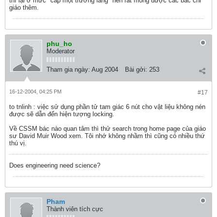
thì lại ở mức "cấp một trường làng" nên rất mong được các bác chỉ
giáo thêm.
phu_ho
Moderator
Tham gia ngày:
Aug 2004
Bài gởi:
253
16-12-2004, 04:25 PM
#17
to tnlinh : việc sử dụng phần tử tam giác 6 nút cho vật liệu không nén
được sẽ dẫn đến hiện tượng locking.
Về CSSM bác nào quan tâm thì thử search trong home page của giáo
sư David Muir Wood xem. Tôi nhớ không nhầm thì cũng có nhiều thứ
thú vị.
Does engineering need science?
Pham
Thành viên tích cực