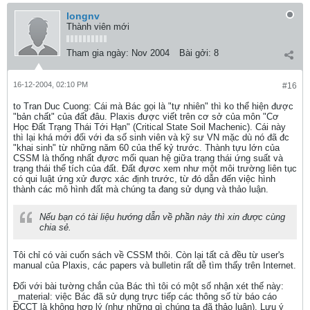
longnv
Thành viên mới
Tham gia ngày:
Nov 2004
Bài gởi:
8
16-12-2004, 02:10 PM
#16
to Tran Duc Cuong: Cái mà Bác gọi là "tự nhiên" thì ko thể hiện được
"bản chất" của đất đâu. Plaxis được viết trên cơ sở của môn "Cơ
Học Đất Trạng Thái Tới Hạn" (Critical State Soil Machenic). Cái này
thì lại khá mới đối với đa số sinh viên và kỹ sư VN mặc dù nó đã đc
"khai sinh" từ những năm 60 của thế kỷ trước. Thành tựu lớn của
CSSM là thống nhất đựơc mối quan hệ giữa trạng thái ứng suất và
trạng thái thể tích của đất. Đất đựơc xem như một môi trường liên tục
có qui luật ứng xử được xác định trước, từ đó dẫn đến việc hình
thành các mô hình đất mà chúng ta đang sử dụng và thảo luận.
Nếu bạn có tài liệu hướng dẫn về phần này thì xin được cùng
chia sẻ.
Tôi chỉ có vài cuốn sách về CSSM thôi. Còn lại tất cả đều từ user's
manual của Plaxis, các papers và bulletin rất dễ tìm thấy trên Internet.
Đối với bài tường chắn của Bác thì tôi có một số nhận xét thế này:
_material: việc Bác đã sử dụng trực tiếp các thông số từ báo cáo
ĐCCT là không hợp lý (như những gì chúng ta đã thảo luận). Lưu ý