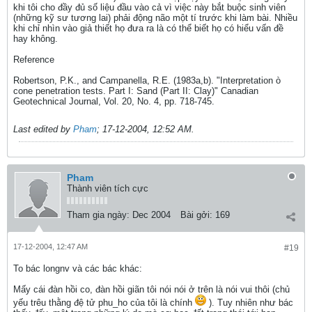
khi tôi cho đầy đủ số liệu đầu vào cả vì việc này bắt buộc sinh viên
(những kỹ sư tương lai) phải động não một tí trước khi làm bài. Nhiều
khi chỉ nhìn vào giả thiết họ đưa ra là có thể biết họ có hiểu vấn đề
hay không.
Reference
Robertson, P.K., and Campanella, R.E. (1983a,b). "Interpretation ò
cone penetration tests. Part I: Sand (Part II: Clay)" Canadian
Geotechnical Journal, Vol. 20, No. 4, pp. 718-745.
Last edited by
Pham
;
17-12-2004, 12:52 AM
.
Pham
Thành viên tích cực
Tham gia ngày:
Dec 2004
Bài gởi:
169
17-12-2004, 12:47 AM
#19
To bác longnv và các bác khác:
Mấy cái đàn hồi co, đàn hồi giãn tôi nói nói ở trên là nói vui thôi (chủ
yếu trêu thằng đệ tử phu_ho của tôi là chính
). Tuy nhiên như bác