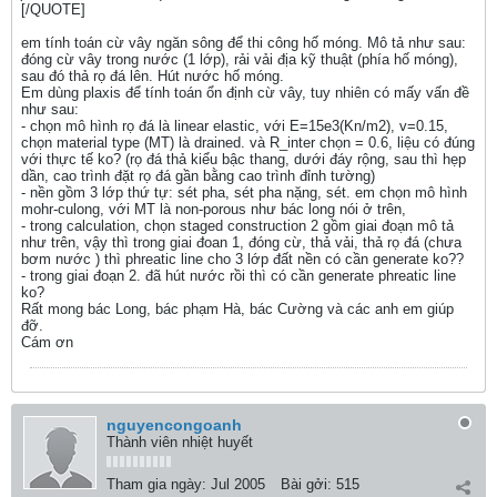
[/QUOTE]
em tính toán cừ vây ngăn sông để thi công hố móng. Mô tả như sau:
đóng cừ vây trong nước (1 lớp), rải vải địa kỹ thuật (phía hố móng),
sau đó thả rọ đá lên. Hút nước hố móng.
Em dùng plaxis để tính toán ổn định cừ vây, tuy nhiên có mấy vấn đề
như sau:
- chọn mô hình rọ đá là linear elastic, với E=15e3(Kn/m2), v=0.15,
chọn material type (MT) là drained. và R_inter chọn = 0.6, liệu có đúng
với thực tế ko? (rọ đá thả kiểu bậc thang, dưới đáy rộng, sau thì hẹp
dần, cao trình đặt rọ đá gần bằng cao trình đỉnh tường)
- nền gồm 3 lớp thứ tự: sét pha, sét pha nặng, sét. em chọn mô hình
mohr-culong, với MT là non-porous như bác long nói ở trên,
- trong calculation, chọn staged construction 2 gồm giai đoạn mô tả
như trên, vậy thì trong giai đoan 1, đóng cừ, thả vải, thả rọ đá (chưa
bơm nước ) thì phreatic line cho 3 lớp đất nền có cần generate ko??
- trong giai đoạn 2. đã hút nước rồi thì có cần generate phreatic line
ko?
Rất mong bác Long, bác phạm Hà, bác Cường và các anh em giúp
đỡ.
Cám ơn
nguyencongoanh
Thành viên nhiệt huyết
Tham gia ngày:
Jul 2005
Bài gởi:
515