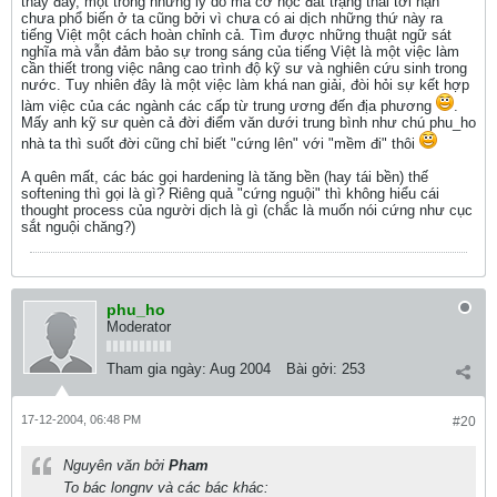
thấy đấy, một trong những lý do mà cơ học đất trạng thái tới hạn
chưa phổ biến ở ta cũng bởi vì chưa có ai dịch những thứ này ra
tiếng Việt một cách hoàn chỉnh cả. Tìm được những thuật ngữ sát
nghĩa mà vẫn đảm bảo sự trong sáng của tiếng Việt là một việc làm
cần thiết trong việc nâng cao trình độ kỹ sư và nghiên cứu sinh trong
nước. Tuy nhiên đây là một việc làm khá nan giải, đòi hỏi sự kết hợp
làm việc của các ngành các cấp từ trung ương đến địa phương
.
Mấy anh kỹ sư quèn cả đời điểm văn dưới trung bình như chú phu_ho
nhà ta thì suốt đời cũng chỉ biết "cứng lên" với "mềm đi" thôi
A quên mất, các bác gọi hardening là tăng bền (hay tái bền) thế
softening thì gọi là gì? Riêng quả "cứng nguội" thì không hiểu cái
thought process của người dịch là gì (chắc là muốn nói cứng như cục
sắt nguội chăng?)
phu_ho
Moderator
Tham gia ngày:
Aug 2004
Bài gởi:
253
17-12-2004, 06:48 PM
#20
Nguyên văn bởi
Pham
To bác longnv và các bác khác: