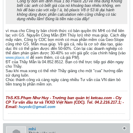
Công ty bọn em định mua 1 bộ Plaxis 2D về nhà dùng Không
biết các anh có biết giá của nó khoảng bao nhiêu khộng, em
hỏi để báo cáo với xếp ! à, bộ plaxis V8 ở 53 lê đại hành
không dùng được phần calculation nên cũng chẳng có tác
dụng nhiều lắm! Đúng là tiền nào của đấy!
vì mua cho Công ty bản chính thức có bản quyền thì MHI có thể liên
lạc với GS. Nguyễn Công Mẫn (ĐH Thủy lợi) nhờ mua giúp. Cách đây
mấy năm, Công ty CDC bọn mình có mua phần mềm của Geo-Slope
cũng nhờ GS. Mẫn mua giúp. Về giá cả, nếu là cơ sở đào tạo, giáo
dục thì có thể giảm được đến 50-60%. Còn lại các doanh nghiệp có
thể đàm phán giảm được 30-40% so với giá gốc của chính hãng (vào
www.plaxis.nl
để xem thêm, có cả giá PM).
ĐT của Thầy Mẫn là 04.852.8512. Bạn có thể trực tiếp gọi điện ngay
cho Thầy.
Sau khi mua xong có thể nhờ Thầy giảng cho một "cua" hướng dẫn
sử dụng luôn.
Chúc thành công và càng ngày càng nhiều Tư vấn của VN dám bỏ
tiền trang bị phần mềm xịn.
ThS.KS.Phạm Như Huy - Trưởng ban quản trị ketcau.com - Cty
CP Tư vấn đầu tư và TKXD Việt Nam (CDC). Tel. 04.2.216.217.1; -
Email:
huycdc@gmail.com
mhi