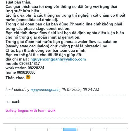
suất bản thân.
Các giải thích của tôi ứng với thông số đất ứng với trạng thái
ứng suất hữu hiệu.
tức là c và phi là các thông số trong thí nghiệm cắt chậm có thoát
nước (consolidated-drained).
Trong giai đoạn ban đầu bạn dùng Phreatic line chứ không phải
trong các phase stage construction.
Bạn chỉ tính được flow field khi bạn đã định nghĩa điều kiện biên
cho nó trong giai đoặn innitial genration.
Trong giai đoạn hút nước bạn generate water flow calculation
(steady state caculation) chứ không phải là phreatic line
Chúc bạn thành công với bài toán của mình.
Bạn có thể gỏi file cho tôi để tiện giúp đỡ.
địa chỉ mail :
nguyencongoanh@yahoo.com
mobile 0909214817
workstation 08228224
home 089810080
Thân chào
Last edited by
nguyencongoanh
;
25-07-2005, 09:24 AM
.
nc. oanh
Safety begins with team work