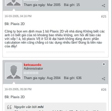
Tham gia ngày:
Mar 2005
Bài gởi:
15
16-03-2005, 04:16 PM
#25
Ðề: Plaxis 2D
Công ty bọn em định mua 1 bộ Plaxis 2D về nhà dùng Không biết các
anh có biết giá của nó khoảng bao nhiêu khộng, em hỏi để báo cáo
với xếp ! à, bộ plaxis V8 ở 53 lê đại hành không dùng được phần
calculation nên cũng chẳng có tác dụng nhiều lắm! Đúng là tiền nào
của đấy!
ketcaucdc
Administrator
Tham gia ngày:
Aug 2004
Bài gởi:
636
16-03-2005, 05:08 PM
#26
Ðề: Plaxis 2D
Nguyên văn bởi
mhi