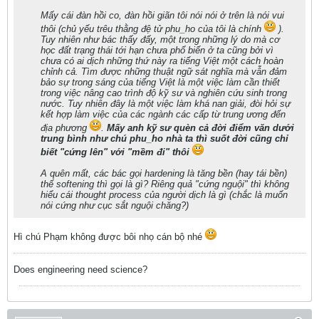
Mấy cái đàn hồi co, đàn hồi giãn tôi nói nói ở trên là nói vui
thôi (chủ yếu trêu thằng đệ tử phu_ho của tôi là chính
).
Tuy nhiên như bác thấy đấy, một trong những lý do mà cơ
học đất trạng thái tới hạn chưa phổ biến ở ta cũng bởi vì
chưa có ai dịch những thứ này ra tiếng Việt một cách hoàn
chỉnh cả. Tìm được những thuật ngữ sát nghĩa mà vẫn đảm
bảo sự trong sáng của tiếng Việt là một việc làm cần thiết
trong việc nâng cao trình độ kỹ sư và nghiên cứu sinh trong
nước. Tuy nhiên đây là một việc làm khá nan giải, đòi hỏi sự
kết hợp làm việc của các ngành các cấp từ trung ương đến
địa phương
.
Mấy anh kỹ sư quèn cả đời điểm văn dưới
trung bình như chú phu_ho nhà ta thì suốt đời cũng chỉ
biết "cứng lên" với "mềm đi" thôi
A quên mất, các bác gọi hardening là tăng bền (hay tái bền)
thế softening thì gọi là gì? Riêng quả "cứng nguội" thì không
hiểu cái thought process của người dịch là gì (chắc là muốn
nói cứng như cục sắt nguội chăng?)
Hì chú Phạm không được bôi nhọ cán bộ nhé
Does engineering need science?