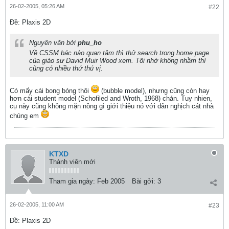
26-02-2005, 05:26 AM
#22
Ðề: Plaxis 2D
Nguyên văn bởi
phu_ho
Về CSSM bác nào quan tâm thì thử search trong home page
của giáo sư David Muir Wood xem. Tôi nhớ không nhầm thì
cũng có nhiều thứ thú vị.
Có mấy cái bong bóng thôi
(bubble model), nhưng cũng còn hay
hơn cái student model (Schofiled and Wroth, 1968) chán. Tuy nhien,
cụ này cũng không mặn nồng gì giới thiệu nó với dân nghịch cát nhà
chúng em
KTXD
Thành viên mới
Tham gia ngày:
Feb 2005
Bài gởi:
3
26-02-2005, 11:00 AM
#23
Ðề: Plaxis 2D