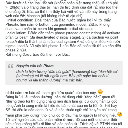
Bác là:tất cả các loại đất sét (không phân biệt trạng thái) đều có phi'
>=20(độ) và ở trạng thái tới hạn thì lực dính của đất rất nhỏ (có thể
cho bằng 0); Bác có thể tìm thấy bài viết về vấn đề này trong trang
web của ĐH Monash (tôi không nhớ rõ địa chỉ).
_initial condition: 1)bài toán của Bác nước ngầm ko? vì tôi thấy
Phreatic line nằm ở bottom của geometric model. 2)Bác không
deactivate phần tử beam khi generate initial stresses.
_calculation: 1)Bác cần thêm phase (staged construction) để activate
phần tử beam (đã deactivated ở initial stage). 2) cả traction và point
force A đều là thành phần của load system A và cùng bị điều kiển bởi
sigma Load A. Vì vậy khi phase 1 của Bác đã hoàn tất thì ko cần đến
phase 2 nữa.
Rất mong được trao đổi thêm với Bác.
Nguyên văn bởi
Pham
Dịch là hiện tượng "đàn hồi giãn" (hardening) hay "đàn hồi co"
(softening) có lẽ sát nghĩa hơn. Bây giờ nghe hơi chối tỉ
nhưng "đi lâu thành đường" mà các bác.
hihihi cảm ơn bác đã tham gia "tửu quán" của bọn này.
Đúng là "đi lâu thành đường" nên tôi dùng chữ "tăng bền" quen rồi.
Nhưng theo tôi thì cũng chẳng nên dịch làm gì, cứ dùng hẳn từ gốc
tiếng Anh là xong miễn là hiểu đc bản chất của nó là tốt rồi. HS hay
SS thì đều là các danh từ và là các thuật ngữ chỉ "truyền bá" trong
"môn phái xây dựng" thôi chứ có đi đâu mà lo người ta không hiểu.
Tôi chỉ nghiên cứu các phần mềm ở mức độ của một end-user thôi
nên cũng không hiểu rõ lắm về các phần tử. Trình độ về PTHH của tôi