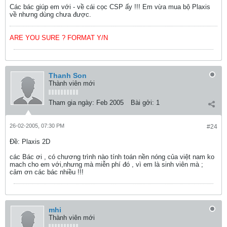
Các bác giúp em với - về cái cọc CSP ấy !!! Em vừa mua bộ Plaxis
về nhưng dùng chưa được.
ARE YOU SURE ? FORMAT Y/N
Thanh Son
Thành viên mới
Tham gia ngày:
Feb 2005
Bài gởi:
1
26-02-2005, 07:30 PM
#24
Ðề: Plaxis 2D
các Bác ơi , có chương trình nào tính toán nền nóng của việt nam ko
mach cho em với,nhưng mà miễn phí đó , vì em là sinh viên mà ;
cảm ơn các bác nhiều !!!
mhi
Thành viên mới