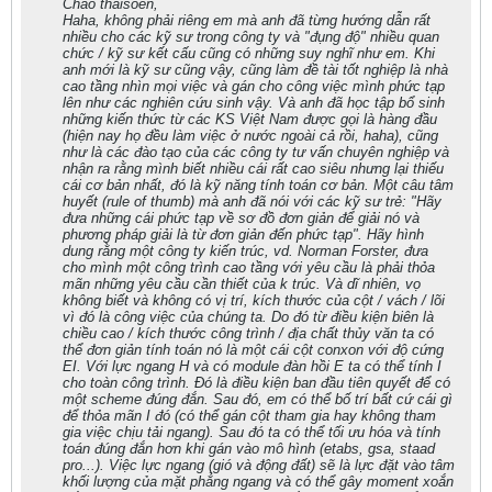
Chào thaisoen,
Haha, không phải riêng em mà anh đã từng hướng dẫn rất
nhiều cho các kỹ sư trong công ty và "đụng độ" nhiều quan
chức / kỹ sư kết cấu cũng có những suy nghĩ như em. Khi
anh mới là kỹ sư cũng vậy, cũng làm đề tài tốt nghiệp là nhà
cao tầng nhìn mọi việc và gán cho công việc mình phức tạp
lên như các nghiên cứu sinh vậy. Và anh đã học tập bổ sinh
những kiến thức từ các KS Việt Nam được gọi là hàng đầu
(hiện nay họ đều làm việc ở nước ngoài cả rồi, haha), cũng
như là các đào tạo của các công ty tư vấn chuyên nghiệp và
nhận ra rằng mình biết nhiều cái rất cao siêu nhưng lại thiếu
cái cơ bản nhất, đó là kỹ năng tính toán cơ bản. Một câu tâm
huyết (rule of thumb) mà anh đã nói với các kỹ sư trẻ: "Hãy
đưa những cái phức tạp về sơ đồ đơn giản để giải nó và
phương pháp giải là từ đơn giản đến phức tạp". Hãy hình
dung rằng một công ty kiến trúc, vd. Norman Forster, đưa
cho mình một công trình cao tầng với yêu cầu là phải thỏa
mãn những yêu cầu cần thiết của k trúc. Và dĩ nhiên, vọ
không biết và không có vị trí, kích thước của cột / vách / lõi
vì đó là công việc của chúng ta. Do đó từ điều kiện biên là
chiều cao / kích thước công trình / địa chất thủy văn ta có
thể đơn giản tính toán nó là một cái cột conxon với độ cứng
EI. Với lực ngang H và có module đàn hồi E ta có thể tính I
cho toàn công trình. Đó là điều kiện ban đầu tiên quyết để có
một scheme đúng đắn. Sau đó, em có thể bố trí bất cứ cái gì
để thỏa mãn I đó (có thể gán cột tham gia hay không tham
gia việc chịu tải ngang). Sau đó ta có thể tối ưu hóa và tính
toán đúng đắn hơn khi gán vào mô hình (etabs, gsa, staad
pro...). Việc lực ngang (gió và động đất) sẽ là lực đặt vào tâm
khối lượng của mặt phẳng ngang và có thể gây moment xoắn