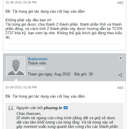
31-08-2010, 03:36 PM
#83
Ðề: Tải trọng gió tác dụng vào cột hay vào dầm
Không phải vậy đâu bạn ơi!
Tải trọng gió được chia thành 2 thành phần: thành phần tĩnh và thành
phần động, và cách tính 2 thành phần này được hướng dẫn tại TCVN
2737 khá kỹ, bạn xem lại nhé. Không thể giải thích gió động theo kiểu
đó.
thaisonen
Thành viên
Tham gia ngày:
Aug 2010
Bài gởi:
30
01-09-2010, 01:56 PM
#84
Ðề: Tải trọng gió tác dụng vào cột hay vào dầm
Nguyên văn bởi
phuong.le
Chào thaisoen,
Dĩ nhiên tải ngang của công trình (động đất và gió) sẽ được
đặt vào tâm khối lượng của từng tầng. Và tải trọng này sẽ
gây moment xoắn xung quanh tâm cứng cho các thành phần