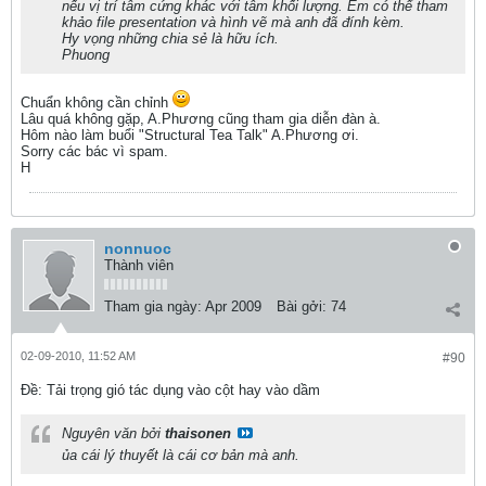
nếu vị trí tâm cứng khác với tâm khối lượng. Em có thể tham
khảo file presentation và hình vẽ mà anh đã đính kèm.
Hy vọng những chia sẻ là hữu ích.
Phuong
Chuẩn không cần chỉnh
Lâu quá không gặp, A.Phương cũng tham gia diễn đàn à.
Hôm nào làm buổi "Structural Tea Talk" A.Phương ơi.
Sorry các bác vì spam.
H
nonnuoc
Thành viên
Tham gia ngày:
Apr 2009
Bài gởi:
74
02-09-2010, 11:52 AM
#90
Ðề: Tải trọng gió tác dụng vào cột hay vào dầm
Nguyên văn bởi
thaisonen
ủa cái lý thuyết là cái cơ bản mà anh.