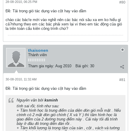
28-08-2010, 06:25 PM
#80
Ðề: Tải trọng gió tác dụng vào cột hay vào dầm
chào các bác!e mới vào nghề nên các bác nói sâu xa em ko hiểu gì
cả?nhưng theo em các bác phải xem lại vi theo em tác động của gió
la trên toàn cấu kiên công trình chứ?
thaisonen
Thành viên
Tham gia ngày:
Aug 2010
Bài gởi:
30
30-08-2010, 11:32 AM
#81
Ðề: Tải trọng gió tác dụng vào cột hay vào dầm
Nguyên văn bởi
ksminh
tính sai rồi; tính như sau:
+ Tâm hình học là trung điểm của diện đón gió mỗi mặt . Nếu
ctrinh có 2 mặt đón gió chính ( X và Y ) thì tâm hình học là
giao điểm của 2 đường trung điểm này . Cái này tôi đã trình
bày ở đâu đó trong diễn đàn rồi .
+ Tâm khối lượng là trọng tâm của sàn , cột , vách và tường