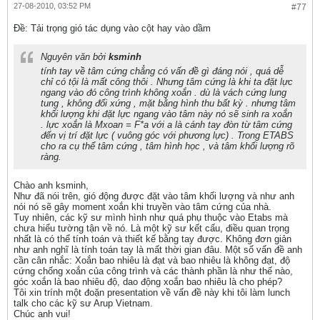
27-08-2010, 03:52 PM
#77
Ðề: Tải trọng gió tác dụng vào cột hay vào dầm
Nguyên văn bởi
ksminh
tính tay về tâm cứng chẳng có vấn đề gì đáng nói , quá dễ
chỉ có tội là mất công thôi . Nhưng tâm cứng là khi ta đặt lực
ngang vào đó công trình không xoắn . dù là vách cứng lung
tung , không đối xứng , mặt bằng hình thu bất kỳ . nhưng tâm
khối lượng khi đặt lực ngang vào tâm này nó sẽ sinh ra xoắn
. lực xoắn là Mxoan = F*a với a là cánh tay đòn từ tâm cứng
đến vị trí đặt lực ( vuông góc với phương lực) . Trong ETABS
cho ra cụ thể tâm cứng , tâm hình học , và tâm khối lượng rõ
ràng.
Chào anh ksminh,
Như đã nói trên, gió động được đặt vào tâm khối lượng và như anh
nói nó sẽ gây moment xoắn khi truyền vào tâm cứng của nhà.
Tuy nhiên, các kỹ sư mình hình như quá phụ thuộc vào Etabs mà
chưa hiểu tường tận về nó. Là một kỹ sư kết cấu, điều quan trọng
nhất là có thể tính toán và thiết kế bằng tay được. Không đơn giản
như anh nghĩ là tính toán tay là mất thời gian đâu. Một số vấn đề anh
cần cân nhắc: Xoắn bao nhiêu là đạt và bao nhiêu là không đạt, độ
cứng chống xoắn của công trình và các thành phần là như thế nào,
góc xoắn là bao nhiêu độ, dao động xoắn bao nhiêu là cho phép?
Tôi xin trính một đoặn presentation về vấn đề này khi tôi làm lunch
talk cho các kỹ sư Arup Vietnam.
Chúc anh vui!