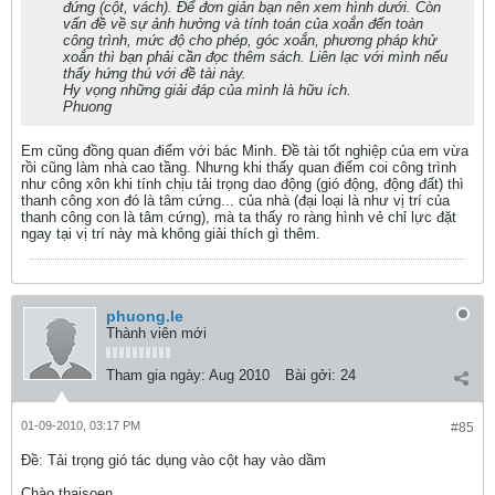
đứng (cột, vách). Để đơn giản bạn nên xem hình dưới. Còn
vấn đề về sự ảnh hưởng và tính toán của xoắn đến toàn
công trình, mức độ cho phép, góc xoắn, phương pháp khử
xoắn thì bạn phải cần đọc thêm sách. Liên lạc với mình nếu
thấy hứng thú với đề tài này.
Hy vọng những giải đáp của mình là hữu ích.
Phuong
Em cũng đồng quan điểm với bác Minh. Đề tài tốt nghiệp của em vừa
rồi cũng làm nhà cao tầng. Nhưng khi thấy quan điểm coi công trình
như công xôn khi tính chịu tải trọng dao động (gió động, động đất) thì
thanh công xon đó là tâm cứng... của nhà (đại loại là như vị trí của
thanh công con là tâm cứng), mà ta thấy ro ràng hình vẻ chỉ lực đặt
ngay tại vị trí này mà không giải thích gì thêm.
phuong.le
Thành viên mới
Tham gia ngày:
Aug 2010
Bài gởi:
24
01-09-2010, 03:17 PM
#85
Ðề: Tải trọng gió tác dụng vào cột hay vào dầm
Chào thaisoen,