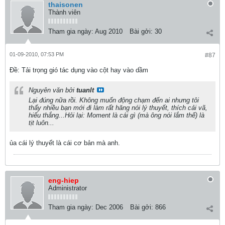
thaisonen
Thành viên
Tham gia ngày:
Aug 2010
Bài gởi:
30
01-09-2010, 07:53 PM
#87
Ðề: Tải trọng gió tác dụng vào cột hay vào dầm
Nguyên văn bởi
tuanlt
Lại đúng nữa rồi. Không muốn động chạm đến ai nhưng tôi
thấy nhiều bạn mới đi làm rất hăng nói lý thuyết, thích cải vã,
hiếu thắng...Hỏi lại: Moment là cái gì (mà ông nói lắm thế) là
tịt luôn...
ủa cái lý thuyết là cái cơ bản mà anh.
eng-hiep
Administrator
Tham gia ngày:
Dec 2006
Bài gởi:
866