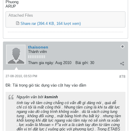
Phuong
ARUP
Attached Files
Share.rar
(394.4 KB, 164 lượt xem)
thaisonen
Thành viên
Tham gia ngày:
Aug 2010
Bài gởi:
30
27-08-2010, 03:53 PM
#78
Ðề: Tải trọng gió tác dụng vào cột hay vào dầm
Nguyên văn bởi
ksminh
tính tay về tâm cứng chẳng có vấn đề gì đáng nói , quá dễ
chỉ có tội là mất công thôi . Nhưng tâm cứng là khi ta đặt lực
ngang vào đó công trình không xoắn . dù là vách cứng lung
tung , không đối xứng , mặt bằng hình thu bất kỳ . nhưng tâm
khối lượng khi đặt lực ngang vào tâm này nó sẽ sinh ra xoắn
. lực xoắn là Mxoan = F*a với a là cánh tay đòn từ tâm cứng
đến vị trí đặt lực ( vuông góc với phương lực) . Trong ETABS