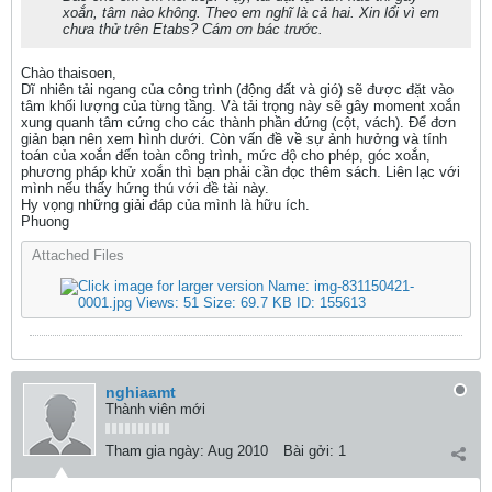
xoắn, tâm nào không. Theo em nghĩ là cả hai. Xin lổi vì em
chưa thử trên Etabs? Cám ơn bác trước.
Chào thaisoen,
Dĩ nhiên tải ngang của công trình (động đất và gió) sẽ được đặt vào
tâm khối lượng của từng tầng. Và tải trọng này sẽ gây moment xoắn
xung quanh tâm cứng cho các thành phần đứng (cột, vách). Để đơn
giản bạn nên xem hình dưới. Còn vấn đề về sự ảnh hưởng và tính
toán của xoắn đến toàn công trình, mức độ cho phép, góc xoắn,
phương pháp khử xoắn thì bạn phải cần đọc thêm sách. Liên lạc với
mình nếu thấy hứng thú với đề tài này.
Hy vọng những giải đáp của mình là hữu ích.
Phuong
Attached Files
nghiaamt
Thành viên mới
Tham gia ngày:
Aug 2010
Bài gởi:
1