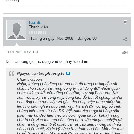
Phuong
tuanlt
Thành viên
Tham gia ngày:
Nov 2009
Bài gởi:
98
01-09-2010, 03:20 PM
#86
Ðề: Tải trọng gió tác dụng vào cột hay vào dầm
Nguyên văn bởi
phuong.le
Chào thaisoen,
Haha, không phải riêng em mà anh đã từng hướng dẫn rất
nhiều cho các kỹ sư trong công ty và "đụng độ" nhiều quan
chức / kỹ sư kết cấu cũng có những suy nghĩ như em. Khi
anh mới là kỹ sư cũng vậy, cũng làm đề tài tốt nghiệp là nhà
cao tầng nhìn mọi việc và gán cho công việc mình phức tạp
lên như các nghiên cứu sinh vậy. Và anh đã học tập bổ sinh
những kiến thức từ các KS Việt Nam được gọi là hàng đầu
(hiện nay họ đều làm việc ở nước ngoài cả rồi, haha), cũng
như là các đào tạo của các công ty tư vấn chuyên nghiệp và
nhận ra rằng mình biết nhiều cái rất cao siêu nhưng lại thiếu
cái cơ bản nhất, đó là kỹ năng tính toán cơ bản. Một câu tâm
huyết (rule of thumb) mà anh đã nói với các kỹ sư trẻ: "Hãy