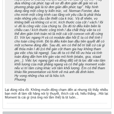
đưa những cái phức tạp về sơ đồ đơn giản để giải nó và
phương pháp giải là từ đơn giản đến phức tạp". Hãy hình
dung rằng một công ty kiến trúc, vd. Norman Forster, đưa
cho mình một công trình cao tầng với yêu cầu là phải thỏa
mãn những yêu cầu cần thiết của k trúc. Và dĩ nhiên, vọ
không biết và không có vị trí, kích thước của cột / vách / lõi
vì đó là công việc của chúng ta. Do đó từ điều kiện biên là
chiều cao / kích thước công trình / địa chất thủy văn ta có
thể đơn giản tính toán nó là một cái cột conxon với độ cứng
EI. Với lực ngang H và có module đàn hồi E ta có thể tính I
cho toàn công trình. Đó là điều kiện ban đầu tiên quyết để có
một scheme đúng đắn. Sau đó, em có thể bố trí bất cứ cái gì
để thỏa mãn I đó (có thể gán cột tham gia hay không tham
gia việc chịu tải ngang). Sau đó ta có thể tối ưu hóa và tính
toán đúng đắn hơn khi gán vào mô hình (etabs, gsa, staad
pro...). Việc lực ngang (gió và động đất) sẽ là lực đặt vào tâm
khối lượng của mặt phẳng ngang và có thể gây moment xoắn
nếu vị trí tâm cứng khác với tâm khối lượng. Em có thể tham
khảo file presentation và hình vẽ mà anh đã đính kèm.
Hy vọng những chia sẻ là hữu ích.
Phuong
Lại đúng nữa rồi. Không muốn động chạm đến ai nhưng tôi thấy nhiều
bạn mới đi làm rất hăng nói lý thuyết, thích cải vã, hiếu thắng...Hỏi lại:
Moment là cái gì (mà ông nói lắm thế) là tịt luôn...