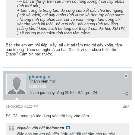
---- bất cứ thứ gì trên sàn miễn có trọng lượng ( cái này etabs
tính mới nỗi )
+ tâm cứng là trọng tâm độ cứng của kết cấu chịu lực ngang
( cột và vách) cái này etabs tính được và tính tay cũng được
. Nhưng tính tay phân biệt cột và vách riêng . tâm cứng chỉ
xét cho vách lõi thôi . bỏ qua cột . nói chung tính tay lằng
nhằng lắm ( kiếm sách be tong cot thep 2 của đại học XD HN
) sẽ chứng minh cách tính toán tâm cứng.
Bác cho em em hỏi tiếp. Vậy, tải đặt tại tâm nào thi gây xoắn, tâm
nào không. Theo em nghĩ là cả hai. Xin lổi vì em chưa thử trên
Etabs? Cám ơn bác trước.
phuong.le
Thành viên mới
Tham gia ngày:
Aug 2010
Bài gởi:
24
31-08-2010, 01:27 PM
#82
Ðề: Tải trọng gió tác dụng vào cột hay vào dầm
Nguyên văn bởi
thaisonen
Bác cho em em hỏi tiếp. Vậy, tải đặt tại tâm nào thi gây