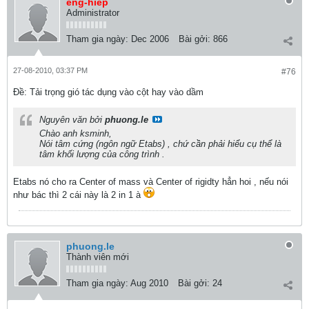
eng-hiep
Administrator
Tham gia ngày:
Dec 2006
Bài gởi:
866
27-08-2010, 03:37 PM
#76
Ðề: Tải trọng gió tác dụng vào cột hay vào dầm
Nguyên văn bởi
phuong.le
Chào anh ksminh,
Nói tâm cứng (ngôn ngữ Etabs) , chứ cần phải hiểu cụ thể là
tâm khối lượng của công trình .
Etabs nó cho ra Center of mass và Center of rigidty hẳn hoi , nếu nói
như bác thì 2 cái này là 2 in 1 à
phuong.le
Thành viên mới
Tham gia ngày:
Aug 2010
Bài gởi:
24