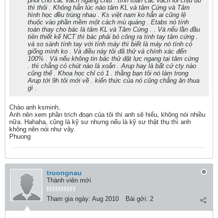
phối cho các vách ngang chịu . tính toán các vách lõi chịu đủ
thì thôi . Không hẳn lúc nào tâm KL và tâm Cứng và Tâm
hình học đều trùng nhau . Ks việt nam ko hẳn ai cũng lệ
thuộc vào phần mềm một cách mù quáng . Etabs nó tính
toán thay cho bác là tâm KL và Tâm Cứng . . Và nếu lần đầu
tiên thiết kế NCT thì bác phải bỏ công ra tính tay tâm cứng .
và so sánh tính tay với tính máy thì biết là máy nó tính có
giống mình ko . Và điều này tôi đã thử và chính xác đến
100% . Và nếu không tin bác thử đặt lực ngang tại tâm cứng
. thì chẳng có chút nào là xoắn . Arup hay là bất cứ cty nào
cũng thế . Khoa học chỉ có 1 . thằng bạn tôi nó làm trong
Arup tới 9h tôi mới về . kiến thức của nó cũng chẳng ăn thua
gì .
Chào anh ksminh,
Anh nên xem phần trích đoạn của tôi thì anh sẽ hiểu, không nói nhiều
nữa. Hahaha, cũng là kỹ sư nhưng nếu là kỹ sư thật thụ thì anh
không nên nói như vây.
Phuong
truongnau
Thành viên mới
Tham gia ngày:
Aug 2010
Bài gởi:
2