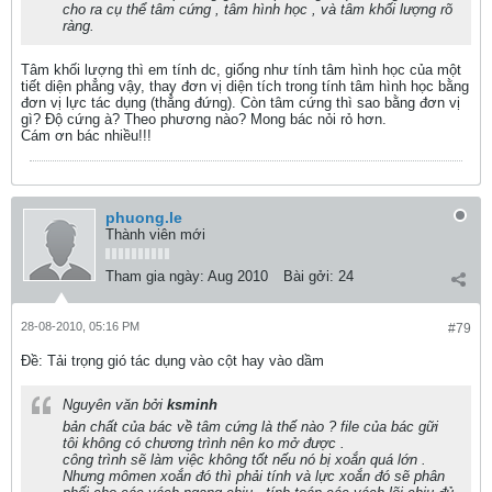
cho ra cụ thể tâm cứng , tâm hình học , và tâm khối lượng rõ
ràng.
Tâm khối lượng thì em tính dc, giống như tính tâm hình học của một
tiết diện phẳng vậy, thay đơn vị diện tích trong tính tâm hình học bằng
đơn vị lực tác dụng (thẳng đứng). Còn tâm cứng thì sao bằng đơn vị
gì? Độ cứng à? Theo phương nào? Mong bác nỏi rỏ hơn.
Cám ơn bác nhiều!!!
phuong.le
Thành viên mới
Tham gia ngày:
Aug 2010
Bài gởi:
24
28-08-2010, 05:16 PM
#79
Ðề: Tải trọng gió tác dụng vào cột hay vào dầm
Nguyên văn bởi
ksminh
bản chất của bác về tâm cứng là thế nào ? file của bác gữi
tôi không có chương trình nên ko mở được .
công trình sẽ làm việc không tốt nếu nó bị xoắn quá lớn .
Nhưng mômen xoắn đó thì phải tính và lực xoắn đó sẽ phân