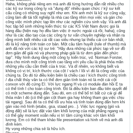
Haha, không phải riêng em mà anh đã từng hướng dẫn rất nhiều cho
các kỹ sư trong công ty và "đụng độ" nhiều quan chức / kỹ sư kết
cấu cũng có những suy nghĩ như em. Khi anh mới là kỹ sư cũng vậy,
cũng làm đề tài tốt nghiệp là nhà cao tầng nhìn mọi việc và gán cho
công việc mình phức tạp lên như các nghiên cứu sinh vậy. Và anh đã
học tập bổ sinh những kiến thức từ các KS Việt Nam được gọi là
hàng đầu (hiện nay họ đều làm việc ở nước ngoài cả rồi, haha), cũng
như là các đào tạo của các công ty tư vấn chuyên nghiệp và nhận ra
rằng mình biết nhiều cái rất cao siêu nhưng lại thiếu cái cơ bản nhất,
đó là kỹ năng tính toán cơ bản. Một câu tâm huyết (rule of thumb) mà
anh đã nói với các kỹ sư trẻ: "Hãy đưa những cái phức tạp về sơ đồ
đơn giản để giải nó và phương pháp giải là từ đơn giản đến phức
tạp". Hãy hình dung rằng một công ty kiến trúc, vd. Norman Forster,
đưa cho mình một công trình cao tầng với yêu cầu là phải thỏa mãn
những yêu cầu cần thiết của k trúc. Và dĩ nhiên, vọ không biết và
không có vị trí, kích thước của cột / vách / lõi vì đó là công việc của
chúng ta. Do đó từ điều kiện biên là chiều cao / kích thước công trình
/ địa chất thủy văn ta có thể đơn giản tính toán nó là một cái cột
conxon với độ cứng EI. Với lực ngang H và có module đàn hồi E ta
có thể tính I cho toàn công trình. Đó là điều kiện ban đầu tiên quyết để
có một scheme đúng đắn. Sau đó, em có thể bố trí bất cứ cái gì để
thỏa mãn I đó (có thể gán cột tham gia hay không tham gia việc chịu
tải ngang). Sau đó ta có thể tối ưu hóa và tính toán đúng đắn hơn khi
gán vào mô hình (etabs, gsa, staad pro...). Việc lực ngang (gió và
động đất) sẽ là lực đặt vào tâm khối lượng của mặt phẳng ngang và
có thể gây moment xoắn nếu vị trí tâm cứng khác với tâm khối
lượng. Em có thể tham khảo file presentation và hình vẽ mà anh đã
đính kèm.
Hy vọng những chia sẻ là hữu ích.