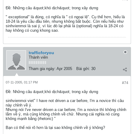
Ðề: Những câu &quot;khó dịch&quot; trong xây dựng
" exceptional" là đúng, có nghĩa là " có ngoại lệ". Cụ thể hơn, hiểu là
18-24 là yêu cầu đầu tiên, nhưng không bắt buộc. Còn nếu hiểu như
sinhvienmoi là sai ý, vì lúc đó lại phải là (optional) nghĩa là 18-24 có
hay không có cung khong sao.
trafficforyou
Thành viên
Tham gia ngày:
Apr 2005
Bài gởi:
30
07-11-2005, 01:17 PM
#74
Ðề: Những câu &quot;khó dịch&quot; trong xây dựng
sinhvienmoi viet" I have not driven a car before, I'm a novice thì câu
này chỉnh về ý.
Nhưng nói I've never driven a car before, I'm a novice thì không chỉnh
lắm về ý, mà củng không chỉnh về chử. Nhưng cái nghỉa nó củng
không mạnh bằng (rhetoric) "
Bạn có thể nói rõ hơn là tại sao không chỉnh về ý không?