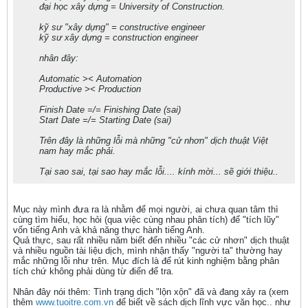
đại học xây dựng = University of Construction.
kỹ sư "xây dựng" = constructive engineer
kỹ sư xây dựng = construction engineer
nhân đây:
Automatic >< Automation
Productive >< Production
Finish Date =/= Finishing Date (sai)
Start Date =/= Starting Date (sai)
Trên đây là những lỗi mà những "cử nhơn" dịch thuật Việt
nam hay mắc phải.
Tại sao sai, tại sao hay mắc lỗi.... kính mời... sẽ giới thiệu..
Mục này mình đưa ra là nhằm để mọi người, ai chưa quan tâm thì
cùng tìm hiểu, học hỏi (qua việc cùng nhau phân tích) để "tích lũy"
vốn tiếng Anh và khả năng thực hành tiếng Anh.
Quả thực, sau rất nhiều năm biết đến nhiều "các cử nhơn" dịch thuật
và nhiều nguồn tài liệu dịch, mình nhận thấy "người ta" thường hay
mắc những lỗi như trên. Mục đích là để rút kinh nghiệm bằng phân
tích chứ không phải dùng từ điển để tra.
Nhân đây nói thêm: Tình trạng dịch "lộn xộn" đã và đang xảy ra (xem
thêm
www.tuoitre.com.vn
để biết về sách dịch lĩnh vực văn học.. như