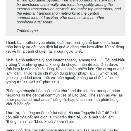
a. Transportation System. The Transportation system must
be developed uniformally and interchangeably among the
external transportation network, the major trip generators, and
the internal transportation networks in the central
communities of Lao Bao, Khe sanh as well as other
populated rural areas.
Trafficforyou
Thank bạn trafficforyou nhiều, quả thực những chỗ bạn chỉ ra hoàn
toàn hợp lý và câu bạn dịch lại quả là đáng cho hơn điểm 10 chỉ riêng
xét về khía cạnh chuyển tải ý của người viết.
Nhất là chỗ uniformally and interchangebly among the ...". Tôi hơi hiểu
ý tiếng Việt nhưng quả là không đủ chuyên môn để xác định được
tính hợp lý của chữ tôi dùng, tôi chỉ phiên phiến bên Xây dựng qua và
làm "đại". Thực ra tôi chỉ muốn dùng (ngữ pháp) là... , (which are)
globally gridded (được nối với bên ngoài) (không có chữ "as" do lỗi
typing từ "as well as" phía sau).
Phần bạn chuyển hóa ngữ pháp cho "and the internal transportation
networks in the central communities of Lao Bao, Khe sanh as well as
other populated rural areas" cũng rất hay, chuẩn hơn cả phần tiếng
Việt ở bản gốc.
Thực ra, tôi cũng muốn giữ lại cái gì đó của "nguyên bản" để "edit"
còn nếu xóa hết mà dịch lại thì: trên thực tế, đó là một việc làm
"thông minh" và "khỏe khoắn" hơn nhiều.
Riêng chỗ "the major-trip-generators" mà bạn đưa ra có thể còn hơi