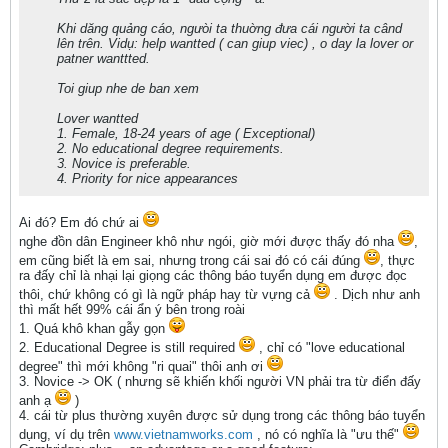
Khi dăng quảng cáo, ngưòi ta thuờng đưa cái người ta când
lên trên. Vidụ: help wantted ( can giup viec) , o day la lover or
patner wanttted.
Toi giup nhe de ban xem
Lover wantted
1. Female, 18-24 years of age ( Exceptional)
2. No educational degree requirements.
3. Novice is preferable.
4. Priority for nice appearances
Ai đó? Em đó chứ ai
nghe đồn dân Engineer khô như ngói, giờ mới được thấy đó nha
,
em cũng biết là em sai, nhưng trong cái sai đó có cái đúng
, thực
ra đấy chỉ là nhại lại giọng các thông báo tuyển dụng em được đọc
thôi, chứ không có gì là ngữ pháp hay từ vựng cả
. Dịch như anh
thì mất hết 99% cái ẩn ý bên trong roài
1. Quá khô khan gẫy gọn
2. Educational Degree is still required
, chỉ có "love educational
degree" thì mới không "ri quai" thôi anh ơi
3. Novice -> OK ( nhưng sẽ khiến khối người VN phải tra từ điển đấy
anh ạ
)
4. cái từ plus thường xuyên được sử dụng trong các thông báo tuyển
dụng, ví dụ trên
www.vietnamworks.com
, nó có nghĩa là "ưu thế"