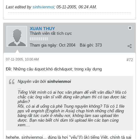
Last edited by
sinhvienmoi
;
05-11-2005, 06:24 AM
.
XUAN THUY
Thành viên rất tích cực
Tham gia ngày:
Oct 2004
Bài gởi:
373
07-11-2005, 10:00 AM
#72
Ðề: Những câu &quot;khó dịch&quot; trong xây dựng
Nguyên văn bởi
sinhvienmoi
...
Tiếng Việt mình có ai học văn phạm để viết văn đâu? Mà có
chắc các ông văn sĩ viết đúng văn phạm thì có tạo được tác
phẩm?
Rồi, có ai đi uống cà phê Trung nguyên không? Tôi có 1 file
pps về engrish (English in Asia) chụp hình những chổ đăng
bảng rất tức cười ở nhiều nơi, không làm sao upload lên
được. Bạn nào biết chì dùm tôi upload lên các bạn cùng
xem....
hehehe, sinhvienmoi... đúng là hơi "yếu"(!) (jk) tiếng Việt, chính tả sai