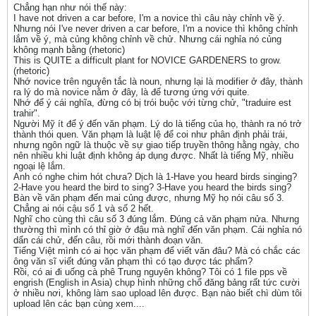
Chẳng hạn như nói thế này:
I have not driven a car before, I'm a novice thì câu này chỉnh về ý.
Nhưng nói I've never driven a car before, I'm a novice thì không chỉnh
lắm về ý, mà củng không chỉnh về chử. Nhưng cái nghỉa nó củng
không mạnh bằng (rhetoric)
This is QUITE a difficult plant for NOVICE GARDENERS to grow.
(rhetoric)
Nhớ novice trên nguyên tắc là noun, nhưng lại là modifier ở đây, thành
ra lý do mà novice nằm ở đây, là để tương ứng với quite.
Nhớ để ý cái nghĩa, đừng có bị trói buộc với từng chử, "traduire est
trahir".
Người Mỹ ít để ý đến văn phạm. Lý do là tiếng của họ, thành ra nó trở
thành thói quen. Văn phạm là luật lệ để coi như phân định phải trái,
nhưng ngôn ngữ là thuộc về sự giao tiếp truyền thông hằng ngày, cho
nên nhiều khi luật định không áp dụng được. Nhất là tiếng Mỹ, nhiều
ngoại lệ lắm.
Anh có nghe chim hót chưa? Dịch là 1-Have you heard birds singing?
2-Have you heard the bird to sing? 3-Have you heard the birds sing?
Bàn về văn phạm đến mai củng được, nhưng Mỹ họ nói câu số 3.
Chẳng ai nói cậu số 1 và số 2 hết.
Nghĩ cho cùng thì câu số 3 đúng lắm. Đúng cả văn phạm nửa. Nhưng
thường thì mình có thỉ giờ ở đậu mà nghĩ đến văn phạm. Cái nghỉa nó
dẩn cái chử, đến câu, rồi mới thành đoạn văn.
Tiếng Việt mình có ai học văn phạm để viết văn đâu? Mà có chắc các
ông văn sĩ viết đúng văn phạm thì có tạo được tác phẩm?
Rồi, có ai đi uống cà phê Trung nguyên không? Tôi có 1 file pps về
engrish (English in Asia) chụp hình những chổ đăng bảng rất tức cười
ở nhiều nơi, không làm sao upload lên được. Bạn nào biết chì dùm tôi
upload lên các bạn cùng xem....