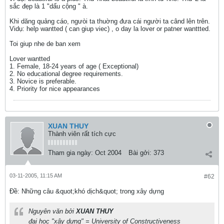
sắc đẹp là 1 "dấu cộng " à.
Khi dăng quảng cáo, ngưòi ta thuờng đưa cái người ta când lên trên.
Vidụ: help wantted ( can giup viec) , o day la lover or patner wanttted.
Toi giup nhe de ban xem
Lover wantted
1. Female, 18-24 years of age ( Exceptional)
2. No educational degree requirements.
3. Novice is preferable.
4. Priority for nice appearances
XUAN THUY
Thành viên rất tích cực
Tham gia ngày:
Oct 2004
Bài gởi:
373
03-11-2005, 11:15 AM
#62
Ðề: Những câu &quot;khó dịch&quot; trong xây dựng
Nguyên văn bởi
XUAN THUY
đại học "xây dựng" = University of Constructiveness