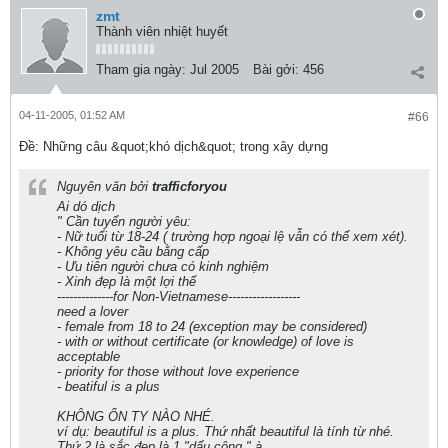
zmt
Thành viên nhiệt huyết
Tham gia ngày:
Jul 2005
Bài gởi:
456
04-11-2005, 01:52 AM
#66
Ðề: Những câu &quot;khó dịch&quot; trong xây dựng
Nguyên văn bởi
trafficforyou
Ai dó dịch
" Cần tuyển người yêu:
- Nữ tuổi từ 18-24 ( trường hợp ngoại lệ vẫn có thể xem xét).
- Không yêu cầu bằng cấp
- Ưu tiên người chưa có kinh nghiệm
- Xinh đẹp là một lợi thế
--------------for Non-Vietnamese------------------
need a lover
- female from 18 to 24 (exception may be considered)
- with or without certificate (or knowledge) of love is
acceptable
- priority for those without love experience
- beatiful is a plus
KHÔNG ỔN TY NÀO NHÉ.
ví dụ: beautiful is a plus. Thứ nhất beautiful là tính từ nhé.
Thứ 2 là sắc đẹp là 1 "dấu cộng " à.