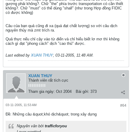
gượng phải không?. Chữ "the" phía trước transportation có cần thiết
không?. Chữ "must" có thể dùng "shall" (như trong Hợp đồng FIDIC
có được không)
Câu của bạn quả cũng đi xa (quá đạt chất lượng) so với câu dịch
nguyên thủy mà zmt trích ra.
Quả thực nếu chỉ cậy vào từ điển và chỉ hiểu biết lơ mơ thì không
cách gì đạt "phong cách" dịch "cao thủ" được.
Last edited by
XUAN THUY
;
03-11-2005, 11:48 AM
.
XUAN THUY
Thành viên rất tích cực
Tham gia ngày:
Oct 2004
Bài gởi:
373
03-11-2005, 11:53 AM
#64
Ðề: Những câu &quot;khó dịch&quot; trong xây dựng
Nguyên văn bởi
trafficforyou
Lover wantted