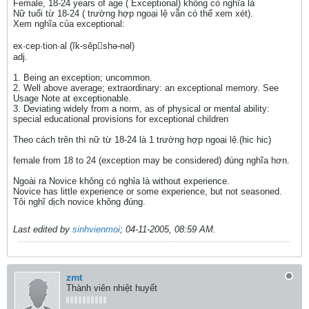
Female, 18-24 years of age ( Exceptional) không có nghĩa là
Nữ tuổi từ 18-24 ( trường hợp ngoại lệ vẫn có thể xem xét).
Xem nghĩa của exceptional:
ex·cep·tion·al (ĭk-sĕpshə-nəl)
adj.
1. Being an exception; uncommon.
2. Well above average; extraordinary: an exceptional memory. See
Usage Note at exceptionable.
3. Deviating widely from a norm, as of physical or mental ability:
special educational provisions for exceptional children
Theo cách trên thì nữ từ 18-24 là 1 trường hợp ngoại lệ.(hic hic)
female from 18 to 24 (exception may be considered) đúng nghĩa hơn.
Ngoài ra Novice không có nghỉa là without experience.
Novice has little experience or some experience, but not seasoned.
Tôi nghĩ dịch novice không đúng.
Last edited by
sinhvienmoi
;
04-11-2005, 08:59 AM
.
zmt
Thành viên nhiệt huyết