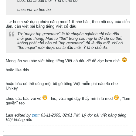
duoc coi la dau moi. Y la o cho do
chuc vui va tien bo
---> hi em sử dụng chức năng mod 1 tí nhé bác, theo nội quy của diễn
đàn, cần viết bài bằng tiếng Việt
có dấu
Từ "major trip generator" là từ chuyên nghành chỉ các đầu
mối giao thông. Mạo từ "the" trong câu này là để chỉ cụ thể,
không phải chỗ nào có "trip generator" thì là đầu mối, chỉ có
"the major" mới được coi là đầu mối. Ý là ở chỗ đó.
Mong lần sau bác viết bằng tiếng Việt có dấu để dễ đọc hơn nhé.
hoặc like this
hoặc bác có thể dùng một bộ gõ tiếng Việt miễn phí nào đó như
Unikey
chúc các bác vui vẻ
- hic, vừa ngủ dậy thấy mình là mod
, "lạm
quyền" tẹo
Last edited by
zmt
;
03-11-2005, 02:01 PM
.
Lý do:
bài viết bằng tiếng
Việt không dấu