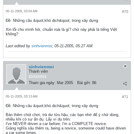
05-11-2005, 03:04 AM
#70
Ðề: Những câu &quot;khó dịch&quot; trong xây dựng
Xin lổi cho mình hỏi, chuẩn roài là gì? chử này phải là tiếng Việt
không?
Last edited by
sinhvienmoi
;
05-11-2005, 05:27 AM
.
sinhvienmoi
Thành viên
Tham gia ngày:
Mar 2005
Bài gởi:
86
05-11-2005, 03:13 AM
#71
Ðề: Những câu &quot;khó dịch&quot; trong xây dựng
Bàn thêm chút chơi, trà dư tửu hậu, các bạn nhớ để ý chử dùng,
nhiều khi có sự ẩn dụ. Lấy ví dụ trên:
I've NEVER driven a car before; I'm a COMPLETE novice.
Giảng nghĩa sâu thêm ra, being a novice, someone could have driven
a car some times.