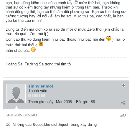
bạn, bạn dùng kiếm như dùng cánh tay. Ở mức thứ hai, bạn không
thật sự có kiếm trong tay nhưng kiếm ở trong tâm bạn. Trước khi
hành động cụ thể, bạn có thể làm đối phương sợ. Bạn có thể dùng sự
tưởng tượng hay lời nói để làm họ sợ. Mức thứ ba, cao nhất, là bạn
yêu kẻ thù của mình"
Dùng từ điển mà dịch ko ra sao thì mới ở mức Zero thôi (em chắc là
mức đó quá , Zmt mà lị )
Còn cao thủ ko dùng kiếm như bác (hoặc như bác nói đến
) mới ở
mức thứ hai thôi ạ
thân chào bác
Hoàng Sa, Trường Sa trong trái tim tôi.
sinhvienmoi
Thành viên
Tham gia ngày:
Mar 2005
Bài gởi:
86
04-11-2005, 08:53 AM
#68
Ðề: Những câu &quot;khó dịch&quot; trong xây dựng