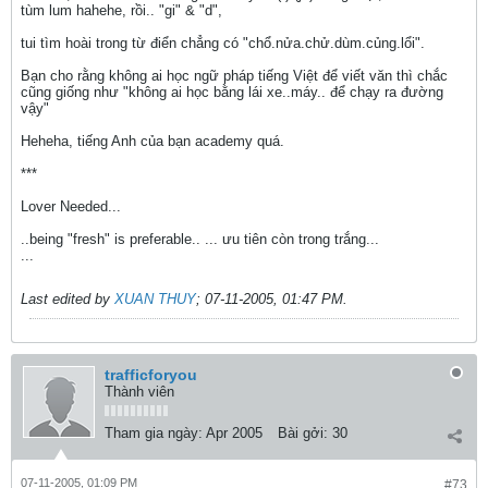
tùm lum hahehe, rồi.. "gi" & "d",
tui tìm hoài trong từ điển chẳng có "chổ.nửa.chử.dùm.củng.lổi".
Bạn cho rằng không ai học ngữ pháp tiếng Việt để viết văn thì chắc
cũng giống như "không ai học bằng lái xe..máy.. để chạy ra đường
vậy"
Heheha, tiếng Anh của bạn academy quá.
***
Lover Needed...
..being "fresh" is preferable.. ... ưu tiên còn trong trắng...
...
Last edited by
XUAN THUY
;
07-11-2005, 01:47 PM
.
trafficforyou
Thành viên
Tham gia ngày:
Apr 2005
Bài gởi:
30
07-11-2005, 01:09 PM
#73