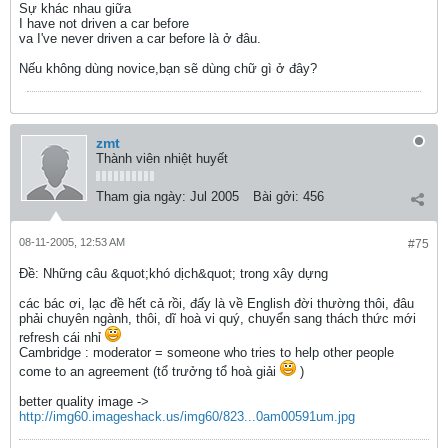
Sự khác nhau giữa
I have not driven a car before
va I've never driven a car before là ở đâu.
Nếu không dùng novice,bạn sẽ dùng chữ gì ở đây?
zmt
Thành viên nhiệt huyết
Tham gia ngày:
Jul 2005
Bài gởi:
456
08-11-2005, 12:53 AM
#75
Ðề: Những câu &quot;khó dịch&quot; trong xây dựng
các bác ơi, lạc đề hết cả rồi, đấy là về English đời thường thôi, đâu
phải chuyên ngành, thôi, dĩ hoà vi quý, chuyển sang thách thức mới
refresh cái nhỉ
Cambridge : moderator = someone who tries to help other people
come to an agreement (tổ trưởng tổ hoà giải
)
better quality image ->
http://img60.imageshack.us/img60/823...0am00591um.jpg