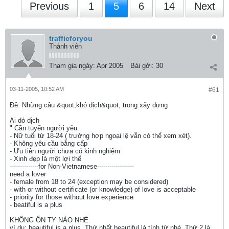
Previous
1
5
6
14
Next
trafficforyou
Thành viên
Tham gia ngày:
Apr 2005
Bài gởi:
30
03-11-2005, 10:52 AM
#61
Ðề: Những câu &quot;khó dịch&quot; trong xây dựng
Ai dó dịch
" Cần tuyển người yêu:
- Nữ tuổi từ 18-24 ( trường hợp ngoại lệ vẫn có thể xem xét).
- Không yêu cầu bằng cấp
- Ưu tiên người chưa có kinh nghiệm
- Xinh đẹp là một lợi thế
--------------for Non-Vietnamese------------------
need a lover
- female from 18 to 24 (exception may be considered)
- with or without certificate (or knowledge) of love is acceptable
- priority for those without love experience
- beatiful is a plus
KHÔNG ỔN TY NÀO NHÉ.
ví dụ: beautiful is a plus. Thứ nhất beautiful là tính từ nhé. Thứ 2 là