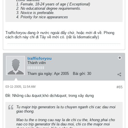
1. Female, 18-24 years of age ( Exceptional)
2. No educational degree requirements.
3. Novice is preferable.
4. Priority for nice appearances
Trafficforyou đang ở nước ngoài đấy chứ, hoặc mới đi về. Phong
cách dịch này chỉ đi Tây về mới có. (rất là Idiomatically)
trafficforyou
Thành viên
Tham gia ngày:
Apr 2005
Bài gởi:
30
03-11-2005, 11:54 AM
#65
Ðề: Những câu &quot;khó dịch&quot; trong xây dựng
Tu major trip generators la tu chuyen nganh chi cac dau moi
giao thong.
Mao tu the o trong cau nay la de chi cu the, khong phai cho
nao co trip generator thi la dau moi, chi co the major moi