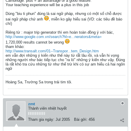
Cambridge: plus = an advantage or a good feature:
Your teaching experience will be a plus in this job
Dùng "biu ti phun" đúng là sai ngữ pháp, nhưng có một số chỗ được
sai ngữ pháp chứ anh
, miễn ko gây hiểu sai (VD: các tiêu đề báo
chí)
Riêng từ : major trip generator thì em hoàn toàn đồng ý với bác,
http://www.google.com.vn/search?hl=e...nerators&meta=
1,720,000 results cannot be wrong
tham khảo:
http://www.transalt.com/01--Transpor...tem_Design.htm
em vẫn đợi những ý kiến như thế này từ rất lâu rồi, và vẫn hi vọng
những người như bác tiếp tục cho "ra lò" những ý kiến như vậy. Đúng
là rất khó tra cứu những từ như thế trừ khi có sự am hiểu cả hai ngôn
ngữ
Hoàng Sa, Trường Sa trong trái tim tôi.
zmt
Thành viên nhiệt huyết
Tham gia ngày:
Jul 2005
Bài gởi:
456