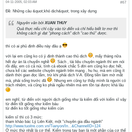
04-11-2005, 02:03 AM
#67
Ðề: Những câu &quot;khó dịch&quot; trong xây dựng
Nguyên văn bởi
XUAN THUY
Quả thực nếu chỉ cậy vào từ điển và chỉ hiểu biết lơ mơ thì
không cách gì đạt "phong cách" dịch "cao thủ" được.
thì có ai phủ định điều này đâu ạ
với lại em cũng ko có ý định thành cao thủ dịch
, mấy tháng nữa
hết dự án là chuyển nghề
. Sách , tài liệu chuyên ngành thì em nói
rồi đấy, em có cả núi, tính cả ebook chắc 5 đời em cũng ko đọc hết,
chưa kể các website chuyên ngành trên mạng , hu hu, mà em cũng ít
dành thời gian đọc lắm, trừ khi phải dịch V-A. Đồng tiền làm mờ mắt
mà, phải sống trước đã
. Nhưng em cũng tự thấy mình là người có
trách nhiệm, và cũng ko phải ngẫu nhiên mà em tồn tại được khá lâu
em nghĩ, từ điển với người dịch giống như là kiếm đối với kiếm sĩ vậy
từ điển tốt giống như kiếm báu
từ điển ko tốt giống như kiếm cùn
kiếm sĩ thì có 3 mức:
tham khảo bác Lý Liên Kiệt, một "chuyên gia đầu ngành"
http://www.tuoitre.com.vn/Tianyon/In...&ChannelID=124
Ở mức thứ nhất là cơ thể. Kiếm trong tay bạn là một phần của cơ thể