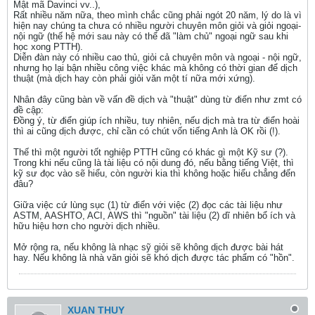
Mật mã Davinci vv..),
Rất nhiều năm nữa, theo mình chắc cũng phải ngót 20 năm, lý do là vì
hiện nay chúng ta chưa có nhiều người chuyên môn giỏi và giỏi ngoại-
nội ngữ (thế hệ mới sau này có thể đã "làm chủ" ngoại ngữ sau khi
học xong PTTH).
Diễn đàn này có nhiều cao thủ, giỏi cả chuyên môn và ngoại - nội ngữ,
nhưng họ lại bận nhiều công việc khác mà không có thời gian để dịch
thuật (mà dịch hay còn phải giỏi văn một tí nữa mới xứng).
Nhân đây cũng bàn về vấn đề dịch và "thuật" dùng từ điển như zmt có
đề cập:
Đồng ý, từ điển giúp ích nhiều, tuy nhiên, nếu dịch mà tra từ điển hoài
thì ai cũng dịch được, chỉ cần có chút vốn tiếng Anh là OK rồi (!).
Thế thì một người tốt nghiệp PTTH cũng có khác gì một Kỹ sư (?).
Trong khi nếu cũng là tài liệu có nội dung đó, nếu bằng tiếng Việt, thì
kỹ sư đọc vào sẽ hiểu, còn người kia thì không hoặc hiểu chẳng đến
đâu?
Giữa việc cứ lùng sục (1) từ điển với việc (2) đọc các tài liệu như
ASTM, AASHTO, ACI, AWS thì "nguồn" tài liệu (2) dĩ nhiên bổ ích và
hữu hiệu hơn cho người dịch nhiều.
Mở rộng ra, nếu không là nhạc sỹ giỏi sẽ không dịch được bài hát
hay. Nếu không là nhà văn giỏi sẽ khó dịch được tác phẩm có "hồn".
XUAN THUY