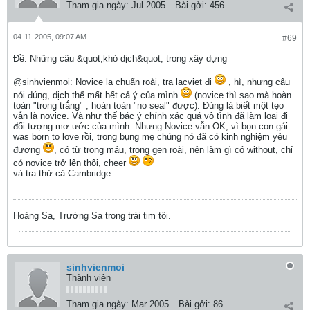
Tham gia ngày:
Jul 2005
Bài gởi:
456
04-11-2005, 09:07 AM
#69
Ðề: Những câu &quot;khó dịch&quot; trong xây dựng
@sinhvienmoi: Novice la chuẩn roài, tra lacviet đi
, hì, nhưng cậu
nói đúng, dịch thế mất hết cả ý của mình
(novice thì sao mà hoàn
toàn "trong trắng" , hoàn toàn "no seal" được). Đúng là biết một tẹo
vẫn là novice. Và như thế bác ý chính xác quá vô tình đã làm loại đi
đối tượng mơ ước của mình. Nhưng Novice vẫn OK, vì bọn con gái
was born to love rồi, trong bụng mẹ chúng nó đã có kinh nghiệm yêu
đương
, có từ trong máu, trong gen roài, nên làm gì có without, chỉ
có novice trở lên thôi, cheer
và tra thử cả Cambridge
Hoàng Sa, Trường Sa trong trái tim tôi.
sinhvienmoi
Thành viên
Tham gia ngày:
Mar 2005
Bài gởi:
86