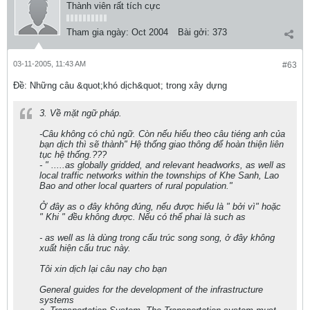
Thành viên rất tích cực
Tham gia ngày:
Oct 2004
Bài gởi:
373
03-11-2005, 11:43 AM
#63
Ðề: Những câu &quot;khó dịch&quot; trong xây dựng
3. Về mặt ngữ pháp.
-Câu không có chủ ngữ. Còn nếu hiểu theo câu tiéng anh của
bạn dịch thì sẽ thành" Hệ thống giao thông để hoàn thiện liên
tục hệ thống.???
- " .....as globally gridded, and relevant headworks, as well as
local traffic networks within the townships of Khe Sanh, Lao
Bao and other local quarters of rural population."
Ở đây as o đây không đúng, nếu được hiểu là " bởi vì" hoặc
" Khi " đều không được. Nếu có thể phai là such as
- as well as là dùng trong cấu trúc song song, ở đây không
xuất hiện cấu truc này.
Tôi xin dịch lại câu nay cho bạn
General guides for the development of the infrastructure
systems