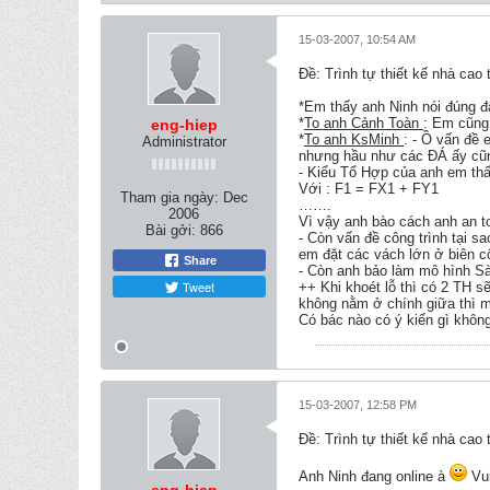
15-03-2007, 10:54 AM
Ðề: Trình tự thiết kế nhà c
*Em thấy anh Ninh nói đúng đ
*
To anh Cảnh Toàn
: Em cũng 
eng-hiep
*
To anh KsMinh
: - Ồ vấn đề
Administrator
nhưng hầu như các ĐÁ ấy cũng
- Kiểu Tổ Hợp của anh em thấy
Với : F1 = FX1 + FY1
Tham gia ngày:
Dec
…….
2006
Vì vậy anh bào cách anh an t
Bài gởi:
866
- Còn vấn đề công trình tại s
em đặt các vách lớn ở biên c
Share
- Còn anh bảo làm mô hình Sàn
Tweet
++ Khi khoét lỗ thì có 2 TH s
không nằm ở chính giữa thì m
Có bác nào có ý kiến gì không
15-03-2007, 12:58 PM
Ðề: Trình tự thiết kế nhà c
Anh Ninh đang online à
Vui