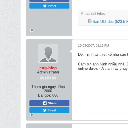
Tweet
Attached Files
San ULT.doc
(523.5 
15-03-2007, 01:12 PM
Ðề: Trình tự thiết kế nhà c
Cám ơn anh Ninh nhiều nhá. 
eng-hiep
online được - À , anh ấy chu
Administrator
Tham gia ngày:
Dec
2006
Bài gởi:
866
Share
Tweet