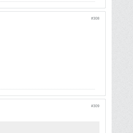
#308
#309