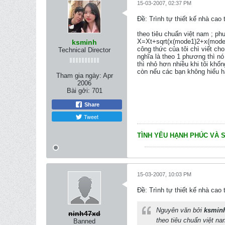
15-03-2007, 02:37 PM
Ðề: Trình tự thiết kế nhà c
theo tiêu chuẩn việt nam ; p
X=Xt+sqrt(x(mode1)2+x(model2
ksminh
công thức của tôi chì viết ch
Technical Director
nghĩa là theo 1 phương thì nó
thì nhỏ hơn nhiều khi tôi kh
còn nếu các bạn không hiểu ha
Tham gia ngày:
Apr
2006
Bài gởi:
701
Share
Tweet
TÌNH YÊU HẠNH PHÚC VÀ 
15-03-2007, 10:03 PM
Ðề: Trình tự thiết kế nhà c
Nguyên văn bởi
ksmin
ninh47xd
theo tiêu chuẩn việt n
Banned