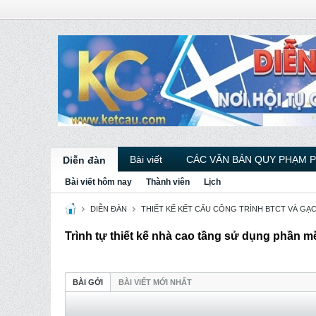
Bài viết
CÁC VĂN BẢN QUY PHẠM 
Diễn đàn
Bài viết hôm nay
Thành viên
Lịch
DIỄN ĐÀN
THIẾT KẾ KẾT CẤU CÔNG TRÌNH BTCT VÀ GẠ
Trình tự thiết kế nhà cao tầng sử dụng phần
BÀI GỞI
BÀI VIẾT MỚI NHẤT