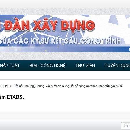
PHÁP LUẬT
BIM - CÔNG NGHỆ
THƯ VIỆN
TUYỂN DỤNG
CH ĐÁ
Kết cấu khung, khung-vách, vách cứng, lõi bê tông cốt thép, kết cấu gạch đá
 mềm ETABS.