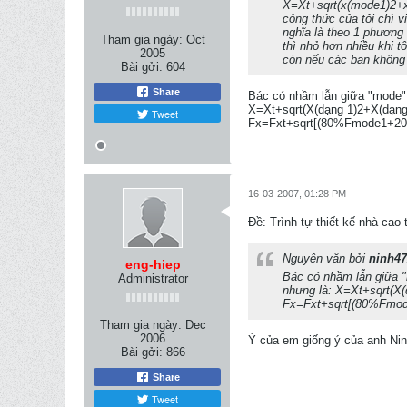
X=Xt+sqrt(x(mode1)2+x(
công thức của tôi chì v
nghĩa là theo 1 phương 
Tham gia ngày:
Oct
thì nhỏ hơn nhiều khi 
2005
còn nếu các bạn không 
Bài gởi:
604
Share
Bác có nhầm lẫn giữa "mode" 
X=Xt+sqrt(X(dạng 1)2+X(dạng 2
Tweet
Fx=Fxt+sqrt[(80%Fmode1+20%F
16-03-2007, 01:28 PM
Ðề: Trình tự thiết kế nhà c
Nguyên văn bởi
ninh4
eng-hiep
Bác có nhầm lẫn giữa "
Administrator
nhưng là: X=Xt+sqrt(X(d
Fx=Fxt+sqrt[(80%Fmode
Tham gia ngày:
Dec
2006
Ý của em giống ý của anh Ninh
Bài gởi:
866
Share
Tweet