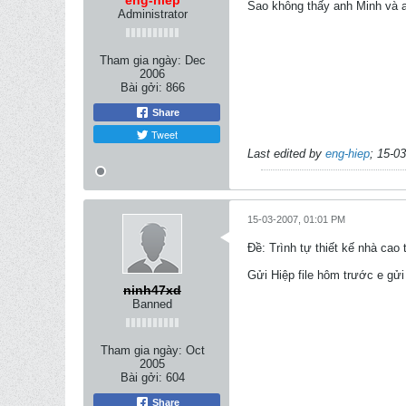
eng-hiep
Sao không thấy anh Minh và a
Administrator
Tham gia ngày:
Dec
2006
Bài gởi:
866
Share
Tweet
Last edited by
eng-hiep
;
15-03
15-03-2007, 01:01 PM
Ðề: Trình tự thiết kế nhà c
Gửi Hiệp file hôm trước e gửi
ninh47xd
Banned
Tham gia ngày:
Oct
2005
Bài gởi:
604
Share