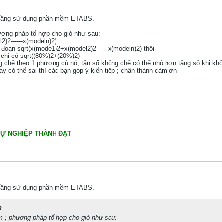
ao tầng sử dụng phần mềm ETABS.
hương pháp tổ hợp cho gió như sau:
)2------x(modeln)2)
o đoạn sqrt(x(mode1)2+x(model2)2------x(modeln)2) thôi
 chỉ có sqrt((80%)2+(20%)2)
ống chế theo 1 phương củ nó; tần số khống chế có thể nhỏ hơn tầng số khi kh
y có thể sai thì các bạn góp ý kiến tiếp ; chân thành cảm ơn
SỰ NGHIỆP THÀNH ĐẠT
ao tầng sử dụng phần mềm ETABS.
h
am ; phương pháp tổ hợp cho gió như sau: