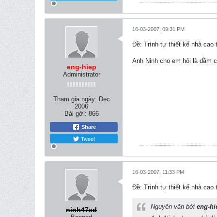
16-03-2007, 09:31 PM
Ðề: Trình tự thiết kế nhà c
Anh Ninh cho em hỏi là dầm 
eng-hiep
Administrator
Tham gia ngày:
Dec
2006
Bài gởi:
866
Share
Tweet
16-03-2007, 11:33 PM
Ðề: Trình tự thiết kế nhà c
Nguyên văn bởi
eng-hi
ninh47xd