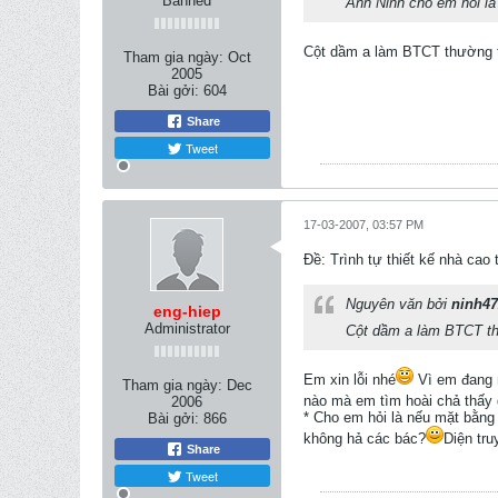
Banned
Anh Ninh cho em hỏi l
Cột dầm a làm BTCT thường th
Tham gia ngày:
Oct
2005
Bài gởi:
604
Share
Tweet
17-03-2007, 03:57 PM
Ðề: Trình tự thiết kế nhà c
Nguyên văn bởi
ninh4
eng-hiep
Administrator
Cột dầm a làm BTCT thư
Em xin lỗi nhé
Vì em đang n
Tham gia ngày:
Dec
nào mà em tìm hoài chả thấy 
2006
* Cho em hỏi là nếu mặt bằng 
Bài gởi:
866
không hả các bác?
Diện tru
Share
Tweet