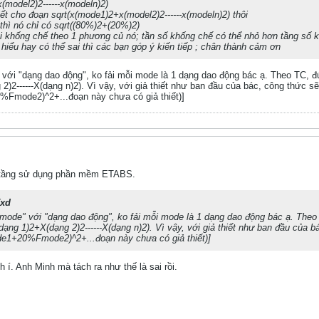
model2)2------x(modeln)2)
iết cho đoạn sqrt(x(mode1)2+x(model2)2------x(modeln)2) thôi
thì nó chỉ có sqrt((80%)2+(20%)2)
tôi khống chế theo 1 phương củ nó; tần số khống chế có thể nhỏ hơn tầng số 
hiểu hay có thể sai thì các bạn góp ý kiến tiếp ; chân thành cảm ơn
với "dạng dao động", ko fải mỗi mode là 1 dạng dao động bác ạ. Theo TC, đú
)2------X(dạng n)2). Vì vậy, với giả thiết như ban đầu của bác, công thức sẽ
mode2)^2+...đoạn này chưa có giả thiết)]
ao tầng sử dụng phần mềm ETABS.
7xd
mode" với "dạng dao động", ko fải mỗi mode là 1 dạng dao động bác ạ. Theo 
ạng 1)2+X(dạng 2)2------X(dạng n)2). Vì vậy, với giả thiết như ban đầu của bá
1+20%Fmode2)^2+...đoạn này chưa có giả thiết)]
 í. Anh Minh mà tách ra như thế là sai rồi.