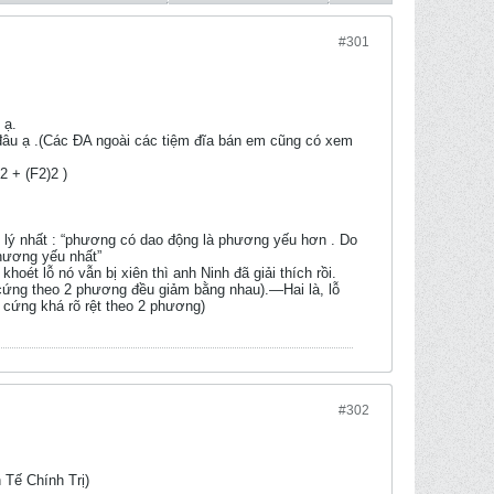
#301
 ạ.
 đâu ạ .(Các ĐA ngoài các tiệm đĩa bán em cũng có xem
2 + (F2)2 )
ợp lý nhất : “phương có dao động là phương yếu hơn . Do
phương yếu nhất”
ét lỗ nó vẫn bị xiên thì anh Ninh đã giải thích rồi.
ộ cứng theo 2 phương đều giảm bằng nhau).—Hai là, lỗ
 cứng khá rõ rệt theo 2 phương)
#302
 Tế Chính Trị)