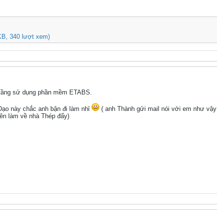
KB, 340 lượt xem)
ao tầng sử dụng phần mềm ETABS.
Dạo này chắc anh bận đi làm nhỉ
( anh Thành gửi mail nói với em như vậy
yên làm về nhà Thép đấy)