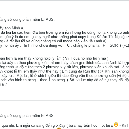
ao tầng sử dụng phần mềm ETABS.
ấy anh Minh ạ.
đã hỏi lại các tiệm đĩa bên trường em rồi nhưng họ cũng nói là không có anh
 em góp ý là do em tự suy nghĩ chứ không phải copy trong Đồ Án Tốt Nghiệp
 đã rất lâu rồi và cũng chẳng có cái mode nào xiên đâu anh ạ).
 nó ntn ấy . Hình như chưa đúng với TC , chẳng lẽ phải là : F = SQRT( (F1)
oàn hơn là em thấy không hợp lý lắm ( Vì T của nó nhỏ hơn mà )
ao lại xảy ra theo phương xiên thì em thấy cách giải thích của anh Ninh là h
ông trình -> độ cứng theo 2 phương x,y rất lớn, phương xiên khi đó mới là 
 khoét lỗ thì em thấy như thế này ( Em cũng đã Run thử ) :+ Khi sàn không kho
ẽ xãy ra : -Một là , lỗ ở chính giữa thì dao đông vẩn theo phương xiên (vì đ
ode vẫn bình thường – theo 1 phương .( Bởi vì lúc này đã có sự thay đổi độ
 ạ ?
ao tầng sử dụng phần mềm ETABS.
 quá nhỉ. Em ngồi cả sáng đến giờ đấy ( bữa nay trốn học một bữa
- Kinh