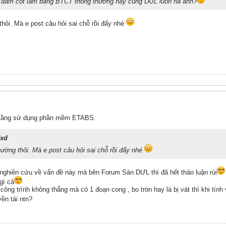
à dầm cột làm bằng BTCT thông thường hay cũng DƯL luôn hả anh?
ôi. Mà e post câu hỏi sai chỗ rồi đấy nhé
ao tầng sử dụng phần mềm ETABS.
7xd
ờng thôi. Mà e post câu hỏi sai chỗ rồi đấy nhé
ghiên cứu về vấn đề này mà bên Forum Sàn DƯL thì đã hết thảo luận rùi
gì cả
công trình không thẳng mà có 1 đoạn cong , bo tròn hay là bị vát thì khi tính
yền tải ntn?