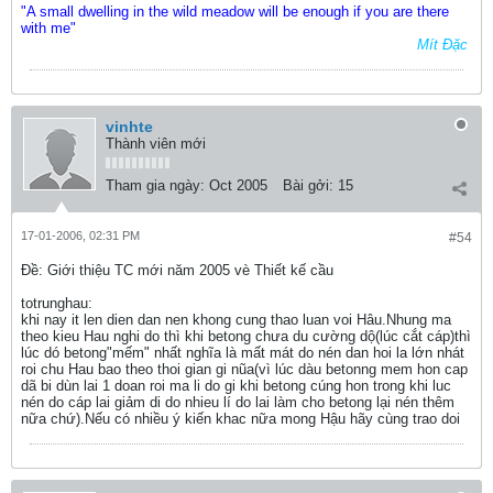
"A small dwelling in the wild meadow will be enough if you are there
with me"
Mít Đặc
vinhte
Thành viên mới
Tham gia ngày:
Oct 2005
Bài gởi:
15
17-01-2006, 02:31 PM
#54
Ðề: Giới thiệu TC mới năm 2005 vè Thiết kế cầu
totrunghau:
khi nay it len dien dan nen khong cung thao luan voi Hâu.Nhung ma
theo kieu Hau nghi do thì khi betong chưa du cường dộ(lúc cắt cáp)thì
lúc dó betong"mếm" nhất nghĩa là mất mát do nén dan hoi la lớn nhát
roi chu Hau bao theo thoi gian gi nũa(vì lúc dàu betonng mem hon cap
dã bi dùn lai 1 doan roi ma li do gi khi betong cúng hon trong khi luc
nén do cáp lai giảm di do nhieu lí do lai làm cho betong lại nén thêm
nữa chứ).Nếu có nhiều ý kiến khac nữa mong Hậu hãy cùng trao doi