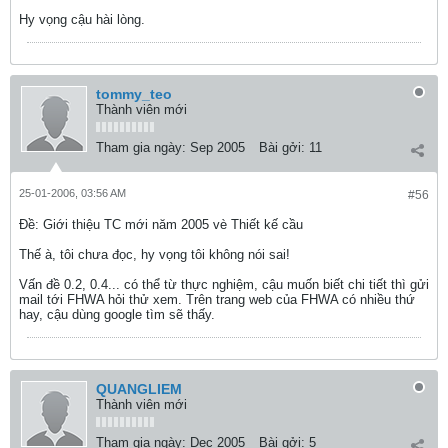
Hy vọng cậu hài lòng.
tommy_teo
Thành viên mới
Tham gia ngày:
Sep 2005
Bài gởi:
11
25-01-2006, 03:56 AM
#56
Ðề: Giới thiệu TC mới năm 2005 vè Thiết kế cầu
Thế à, tôi chưa đọc, hy vọng tôi không nói sai!
Vấn đề 0.2, 0.4... có thể từ thực nghiệm, cậu muốn biết chi tiết thì gửi
mail tới FHWA hỏi thử xem. Trên trang web của FHWA có nhiều thứ
hay, cậu dùng google tìm sẽ thấy.
QUANGLIEM
Thành viên mới
Tham gia ngày:
Dec 2005
Bài gởi:
5