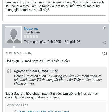
cảm ơn sự góp ý của Trung Hậu nhiều nghen. Nhưng mà cuốn sách
Hậu nói của thấy Tâm đó mình đã làm nó cũ hết trơn rồi mà cũng
chang giải thích được cái này!
Ngao op
Thành viên
Tham gia ngày:
Feb 2005
Bài gởi:
95
29-12-2005, 12:55 AM
#52
Giới thiệu TC mới năm 2005 về Thiết kế cầu
Nguyên văn bởi
QUANGLIEM
Chúng Em ở tận miền Tây không có điều kiện tham khảo và
nếu muốn mua TC thi cũng rất khó , nếu Thầy có file thì cho
chúng em với.
Ngoài Bắc đĩa tiêu chuẩn này rất nhiều. Em gửi anh files để tham
khảo. Hy vọng sẽ giúp được cho anh.
Attached Files