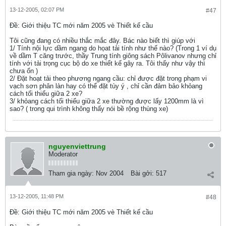
13-12-2005, 02:07 PM
#47
Ðề: Giới thiệu TC mới năm 2005 vè Thiết kế cầu
Tôi cũng đang có nhiều thắc mắc đây. Bác nào biết thì giúp với
1/ Tính nội lực dầm ngang do họat tải tính như thế nào? (Trong 1 ví dụ
về dầm T căng trước, thầy Trung tính giông sách Pôlivanov nhưng chỉ
tính với tải trọng cục bộ do xe thiết kế gây ra. Tôi thấy như vậy thì
chưa ổn )
2/ Đặt hoạt tải theo phương ngang cầu: chỉ được đặt trong phạm vi
vạch sơn phân làn hay có thể đặt tùy ý , chỉ cần đảm bảo khỏang
cách tối thiểu giữa 2 xe?
3/ khỏang cách tối thiểu giữa 2 xe thường được lấy 1200mm là vì
sao? ( trong qui trình không thấy nói bề rộng thùng xe)
nguyenviettrung
Moderator
Tham gia ngày:
Nov 2004
Bài gởi:
517
13-12-2005, 11:48 PM
#48
Ðề: Giới thiệu TC mới năm 2005 vè Thiết kế cầu