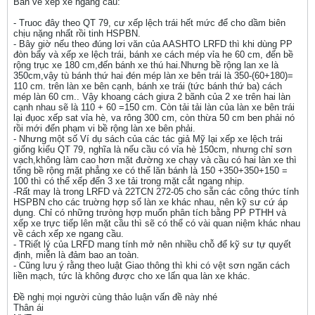
Bàn về xếp xe ngang câu:
- Truoc đây theo QT 79, cư xếp lệch trái hết mức để cho dầm biên
chịu nặng nhất rồi tinh HSPBN.
- Bây giờ nếu theo đúng lơi văn của AASHTO LRFD thì khi dùng PP
đòn bẩy và xếp xe lệch trái, bánh xe cách mép vỉa he 60 cm, đến bề
rộng trục xe 180 cm,đến bánh xe thú hai.Nhưng bề rộng lan xe là
350cm,vậy tù bánh thứ hai đén mép làn xe bên trái là 350-(60+180)=
110 cm. trên làn xe bên cạnh, bánh xe trái (tức bánh thứ ba) cách
mép làn 60 cm.. Vậy khoang cách giưa 2 bãnh của 2 xe trên hai làn
cạnh nhau sẽ là 110 + 60 =150 cm. Còn tải tải làn của làn xe bên trái
lại đụoc xếp sat vỉa hè, va rông 300 cm, còn thừa 50 cm ben phải nó
rồi mới đến phạm vi bề rộng làn xe bên phải.
- Nhưng một số Ví dụ sách của các tác giả Mỹ lại xếp xe lệch trái
giống kiểu QT 79, nghĩa là nếu cầu có vỉa hè 150cm, nhưng chỉ sơn
vạch,không làm cao hơn mặt đường xe chạy và cầu có hai làn xe thì
tổng bề rộng mặt phẳng xe có thể lăn bánh là 150 +350+350+150 =
100 thì có thể xếp đến 3 xe tải trong mặt cắt ngang nhịp.
-Rất may là trong LRFD và 22TCN 272-05 cho sẵn các công thức tính
HSPBN cho các truờng hợp số làn xe khác nhau, nên kỹ sư cứ áp
dụng. Chỉ có những trưòng hợp muốn phân tích bằng PP PTHH và
xếp xe trực tiếp lên mặt cầu thì sẽ có thể có vài quan niệm khác nhau
về cách xếp xe ngang cầu.
- TRiết lý của LRFD mang tính mở nên nhiều chỗ để kỹ sư tự quyết
định, miễn là đảm bao an toàn.
- Cũng lưu ý rằng theo luật Giao thông thì khi có vệt sơn ngăn cách
liền mạch, tức là không được cho xe lấn qua làn xe khác.
Đề nghị mọi người cùng thảo luận vấn đề này nhé
Thân ái