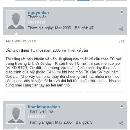
nguyenlan
Thành viên
Tham gia ngày:
Mar 2005
Bài gởi:
47
14-11-2005, 01:22 AM
#46
Ðề: Giới thiệu TC mới năm 2005 vè Thiết kế cầu
Tôi cũng rất băn khoăn về vấn đề giảng dạy thiết kế cầu theo TC mới
trong trường ĐH. Vì để dạy TK cầu theo TC mới thì các môn cơ sở
(VLXD,BTCT, Cơ đất,nền móng, địa chất,..) đều phải dạy theo các
giáo trình của Mỹ (hoặc CAN) thì khi học môn TK cầu SV mới nắm
đươc.... Như vậy cần phải thay đổi chương trình rất nhiều môn học
liên quan.. đây là việc rất lớn và dòi hỏi tốn nhiều thời gian... Nhưng
cũng phải cùng xăn tay áo lên làm thội
hoatimngoaisan
Thành viên mới
Tham gia ngày:
May 2005
Bài gởi:
5