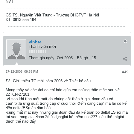
NVT
GS.TS. Nguyễn Viết Trung - Trường ĐHGTVT Hà Nội
ĐT: 0913 555 194
vinhte
Thành viên mới
Tham gia ngày:
Oct 2005
Bài gởi:
15
17-12-2005, 09:53 PM
#49
Ðề: Giới thiệu TC mới năm 2005 vè Thiết kế cầu
Mong thầy và các đại ca chỉ bảo giúp em những thắc mắc sau về
22TCN-27201:
-vì sao khi tính mất mát do chùng cốt thép ở giai đoạn đầu có
câu"fpi:là ứng suất trong cáp ở cuối thời điểm căng cáp'' mà lại có kể
đến deltafES(nén đàn hồi) .
-cũng mất mát này nhưng giai đoạn đầu đã kể toàn bộ deltafES roi mà
tai sao trong giai đoạn 2(sử dụng)lại kể thêm nua???. nếu thế thìgiải
thích thế nào đẩy