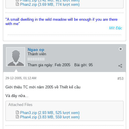
Phan1.zip
(3.42 MB, 921 lượt xem)
Phan2.zip
(3.69 MB, 774 lượt xem)
"A small dwelling in the wild meadow will be enough if you are there
with me"
Mít Đặc
Ngao op
Thành viên
Tham gia ngày:
Feb 2005
Bài gởi:
95
29-12-2005, 01:12 AM
#53
Giới thiệu TC mới năm 2005 về Thiết kế cầu
Và đây nữa...
Attached Files
Phan3.zip
(2.93 MB, 525 lượt xem)
Phan4.zip
(3.83 MB, 559 lượt xem)