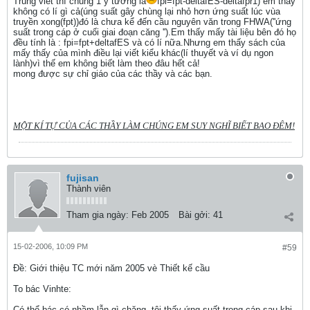
Trung viết thì chung 1 ý tưởng là
fpi=fpt-deltafES-deltafpr1) em thấy
không có lí gì cả(úng suất gây chùng lại nhỏ hơn ứng suất lúc vùa
truyền xong(fpt))đó là chưa kể đến cầu nguyên văn trong FHWA(''ứng
suất trong cáp ở cuối giai đoạn căng '').Em thấy mấy tài liệu bên đó họ
đều tính là : fpi=fpt+deltafES và có lí nữa.Nhưng em thấy sách của
mấy thấy của mình điều lại viết kiểu khác(lí thuyết và ví dụ ngon
lành)vì thế em không biết làm theo đâu hết cả!
mong được sự chỉ giáo của các thầy và các bạn.
MỘT KÍ TỰ CỦA CÁC THẦY LÀM CHÚNG EM SUY NGHĨ BIẾT BAO ĐÊM!
fujisan
Thành viên
Tham gia ngày:
Feb 2005
Bài gởi:
41
15-02-2006, 10:09 PM
#59
Ðề: Giới thiệu TC mới năm 2005 vè Thiết kế cầu
To bác Vinhte:
Có thể bác có nhầm lẫn gì chăng, tôi thấy ứng suất trong cáp sau khi