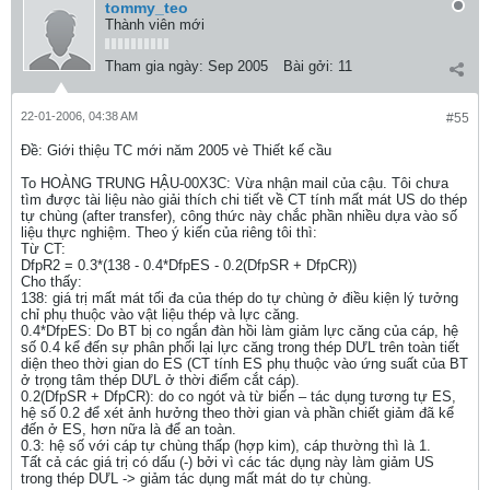
tommy_teo
Thành viên mới
Tham gia ngày:
Sep 2005
Bài gởi:
11
22-01-2006, 04:38 AM
#55
Ðề: Giới thiệu TC mới năm 2005 vè Thiết kế cầu
To HOÀNG TRUNG HẬU-00X3C: Vừa nhận mail của cậu. Tôi chưa
tìm được tài liệu nào giải thích chi tiết về CT tính mất mát US do thép
tự chùng (after transfer), công thức này chắc phần nhiều dựa vào số
liệu thực nghiệm. Theo ý kiến của riêng tôi thì:
Từ CT:
DfpR2 = 0.3*(138 - 0.4*DfpES - 0.2(DfpSR + DfpCR))
Cho thấy:
138: giá trị mất mát tối đa của thép do tự chùng ở điều kiện lý tưởng
chỉ phụ thuộc vào vật liệu thép và lực căng.
0.4*DfpES: Do BT bị co ngắn đàn hồi làm giảm lực căng của cáp, hệ
số 0.4 kể đến sự phân phối lại lực căng trong thép DƯL trên toàn tiết
diện theo thời gian do ES (CT tính ES phụ thuộc vào ứng suất của BT
ở trọng tâm thép DƯL ở thời điểm cắt cáp).
0.2(DfpSR + DfpCR): do co ngót và từ biến – tác dụng tương tự ES,
hệ số 0.2 để xét ảnh hưởng theo thời gian và phần chiết giảm đã kể
đến ở ES, hơn nữa là để an toàn.
0.3: hệ số với cáp tự chùng thấp (hợp kim), cáp thường thì là 1.
Tất cả các giá trị có dấu (-) bởi vì các tác dụng này làm giảm US
trong thép DƯL -> giảm tác dụng mất mát do tự chùng.