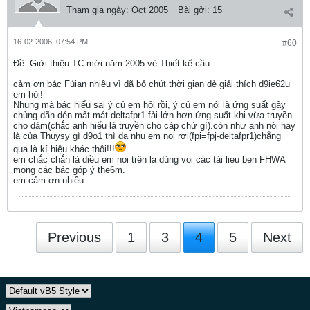
Tham gia ngày:
Oct 2005
Bài gởi:
15
16-02-2006, 07:54 PM
#60
Ðề: Giới thiệu TC mới năm 2005 vè Thiết kế cầu
cảm ơn bác Fúian nhiều vì dã bỏ chút thời gian dẻ giải thích d9ie62u
em hỏi!
Nhung mà bác hiểu sai ý củ em hỏi rồi, ý củ em nói là ứng suất gây
chùng dãn dén mất mát deltafpr1 fải lớn hơn ứng suất khi vừa truyền
cho dàm(chắc anh hiểu là truyền cho cáp chứ gì).còn như anh nói hay
là của Thuysy gì d9o1 thì da nhu em noi rơi(fpi=fpj-deltafpr1)chẳng
qua là kí hiệu khác thôi!!!
em chắc chắn là diều em noi trên la dúng voi các tài lieu ben FHWA
mong các bác góp ý the6m.
em cảm ơn nhiều
Previous
1
3
4
5
Next