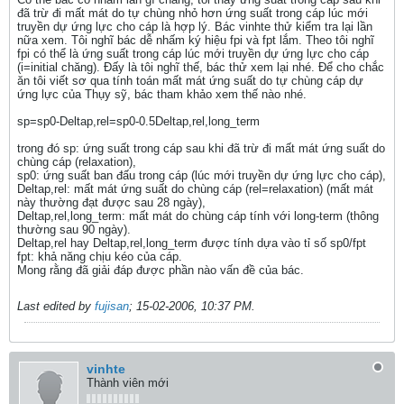
đã trừ đi mất mát do tự chùng nhỏ hơn ứng suất trong cáp lúc mới
truyền dự ứng lực cho cáp là hợp lý. Bác vinhte thử kiểm tra lại lần
nữa xem. Tôi nghĩ bác dễ nhấm ký hiệu fpi và fpt lắm. Theo tôi nghĩ
fpi có thể là ứng suất trong cáp lúc mới truyền dự ứng lực cho cáp
(i=initial chăng). Đấy là tôi nghĩ thế, bác thử xem lại nhé. Để cho chắc
ăn tôi viết sơ qua tính toán mất mát ứng suất do tự chùng cáp dự
ứng lực của Thụy sỹ, bác tham khảo xem thế nào nhé.
sp=sp0-Deltap,rel=sp0-0.5Deltap,rel,long_term
trong đó sp: ứng suất trong cáp sau khi đã trừ đi mất mát ứng suất do
chùng cáp (relaxation),
sp0: ứng suất ban đấu trong cáp (lúc mới truyền dự ứng lực cho cáp),
Deltap,rel: mất mát ứng suất do chùng cáp (rel=relaxation) (mất mát
này thường đạt được sau 28 ngày),
Deltap,rel,long_term: mất mát do chùng cáp tính với long-term (thông
thường sau 90 ngày).
Deltap,rel hay Deltap,rel,long_term được tính dựa vào tỉ số sp0/fpt
fpt: khả năng chịu kéo của cáp.
Mong rằng đã giải đáp được phần nào vấn đề của bác.
Last edited by
fujisan
;
15-02-2006, 10:37 PM
.
vinhte
Thành viên mới