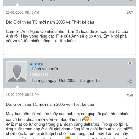
25-01-2006, 09:45 AM
#57
Ðề: Giới thiệu TC mới năm 2005 vè Thiết kế cầu
Cảm ơn Anh Ngao Op nhiều nhé ! Em đã load được các file TC của
Anh rồi. Huy vọng rằng các File của Anh sẽ giúp Anh, Em Khỏi phải
vất vả và tốn nhiều công sức tìm kiêm.
vinhte
Thành viên mới
Tham gia ngày:
Oct 2005
Bài gởi:
15
15-02-2006, 09:21 PM
#58
Ðề: Giới thiệu TC mới năm 2005 vè Thiết kế cầu
Mấy bạc tiền bối và các thầy,các anh chị em giúp tôi giải thích nhiều
cái về tiêu chuẩn mới với(Em đau đầu quá!
)
-Mất mát do tự chùng trong giai đoạn căng:deltafpr1. Trong đó fpi là
ứng suất trong cáp ở cuối giai đoạn căng lẽ ra phải là:fpi=fpt+deltafES
chứ(hoặc là fpi=fpj-deltafpr1) chứ theo trong sách thấy Tâm và thầy