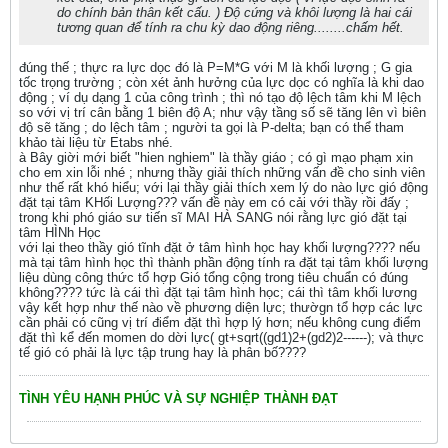
do chính bản thân kết cấu. ) Độ cứng và khôi lượng là hai cái
tương quan để tính ra chu kỳ dao động riêng........chấm hết.
đúng thế ; thực ra lực dọc đó là P=M*G với M là khối lượng ; G gia
tốc trọng trường ; còn xét ảnh hưởng của lực dọc có nghĩa là khi dao
động ; ví dụ dạng 1 của công trình ; thì nó tạo độ lệch tâm khi M lệch
so với vị trí cân bằng 1 biên độ A; như vậy tầng số sẽ tăng lên vì biên
độ sẽ tăng ; do lệch tâm ; người ta gọi là P-delta; bạn có thể tham
khảo tài liệu từ Etabs nhé.
à Bây giời mới biết "hien nghiem" là thầy giáo ; có gì mạo phạm xin
cho em xin lỗi nhé ; nhưng thầy giải thích những vấn đề cho sinh viên
như thế rất khó hiểu; với lại thầy giải thích xem lý do nào lực gió động
đặt tại tâm KHối Lượng??? vấn đề này em có cải với thầy rồi đấy ;
trong khi phó giáo sư tiến sĩ MAI HÀ SANG nói rằng lực gió đặt tại
tâm HÌNh Học
với lại theo thầy gió tĩnh đặt ở tâm hình học hay khối lượng???? nếu
mà tại tâm hình học thì thành phần động tính ra đặt tại tâm khối lượng
liệu dùng công thức tổ hợp Gió tổng cộng trong tiêu chuẩn có đúng
không???? tức là cái thì đặt tại tâm hình học; cái thì tâm khối lương
vậy kết hợp như thế nào về phương diện lực; thườgn tổ hợp các lực
cần phải có cũng vị trí điểm đặt thì hợp lý hơn; nếu không cung điểm
đặt thì kể đến momen do dời lực( gt+sqrt((gd1)2+(gd2)2------); và thực
tế gió có phải là lực tập trung hay là phân bố????
TÌNH YÊU HẠNH PHÚC VÀ SỰ NGHIỆP THÀNH ĐẠT