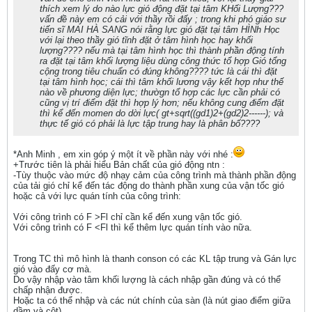
thích xem lý do nào lực gió động đặt tại tâm KHối Lượng???
vấn đề này em có cải với thầy rồi đấy ; trong khi phó giáo sư
tiến sĩ MAI HÀ SANG nói rằng lực gió đặt tại tâm HÌNh Học
với lại theo thầy gió tĩnh đặt ở tâm hình học hay khối
lượng???? nếu mà tại tâm hình học thì thành phần động tính
ra đặt tại tâm khối lượng liệu dùng công thức tổ hợp Gió tổng
cộng trong tiêu chuẩn có đúng không???? tức là cái thì đặt
tại tâm hình học; cái thì tâm khối lương vậy kết hợp như thế
nào về phương diện lực; thườgn tổ hợp các lực cần phải có
cũng vị trí điểm đặt thì hợp lý hơn; nếu không cung điểm đặt
thì kể đến momen do dời lực( gt+sqrt((gd1)2+(gd2)2------); và
thực tế gió có phải là lực tập trung hay là phân bố????
*Anh Minh , em xin góp ý một ít về phần này với nhé :
+Trước tiên là phải hiểu Bản chất của gió động ntn :
-Tùy thuộc vào mức độ nhạy cảm của công trình mà thành phần động
của tải gió chỉ kể đến tác động do thành phần xung của vận tốc gió
hoặc cả với lực quán tính của công trình:
Với công trình có F >Fl chỉ cần kể đến xung vận tốc gió.
Với công trình có F <Fl thì kể thêm lực quán tính vào nữa.
Trong TC thì mô hình là thanh conson có các KL tập trung và Gán lực
gió vào đấy cơ mà.
Do vậy nhập vào tâm khối lượng là cách nhập gần đúng và có thể
chấp nhận được.
Hoặc ta có thể nhập và các nút chính của sàn (là nút giao điểm giữa
dầm và cột).