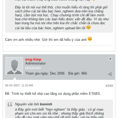
Đây là tôi nói vui thế thôi, chứ muốn hiểu rõ ràng thì phải giở
sách (như cái tài liệu bac hien_nghiem đưa trên kia chẳng
hạn), cầm bút mà học. Chạy chương trình chỉ để làm minh
họa chứ không làm các bạn hiểu được vấn đề đâu. Ví dụ như
bạn trung ha mà nói như trên kia thì chắc chắn là chưa đọc
cái tài liệu của bác hien_nghiem upload lên rồi
Cám ơn anh nhiều nhé. Giờ thì em đã hiểu ý của anh
eng-hiep
Administrator
Tham gia ngày:
Dec 2006
Bài gởi:
866
06-04-2007, 11:20 AM
#399
Ðề: Trình tự thiết kế nhà cao tầng sử dụng phần mềm ETABS.
Nguyên văn bởi
ksminh
à Bây giời mới biết "hien nghiem" là thầy giáo ; có gì mạo
phạm xin cho em xin lỗi nhé ; nhưng thầy giải thích những
vấn đề cho sinh viên như thế rất khó hiểu; với lại thầy giải