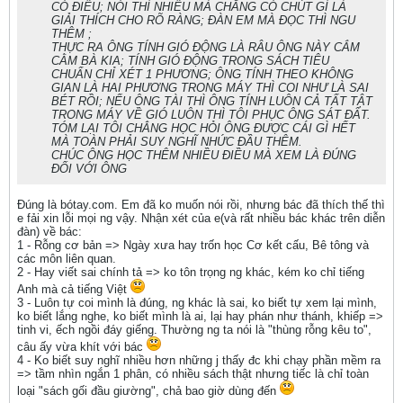
CÓ ĐIỀU; NÓI THÌ NHIỀU MÀ CHẲNG CÓ CHÚT GÌ LÀ
GIẢI THÍCH CHO RÕ RÀNG; ĐÀN EM MÀ ĐỌC THÌ NGU
THÊM ;
THỰC RA ÔNG TÍNH GIÓ ĐỘNG LÀ RÂU ÔNG NÀY CẮM
CẰM BÀ KIA; TÍNH GIÓ ĐỘNG TRONG SÁCH TIÊU
CHUẨN CHỈ XÉT 1 PHƯƠNG; ÔNG TÍNH THEO KHÔNG
GIAN LÀ HAI PHƯƠNG TRONG MÁY THÌ COI NHƯ LÀ SAI
BÉT RỒI; NẾU ÔNG TÀI THÌ ÔNG TÍNH LUÔN CẢ TẤT TẬT
TRONG MÁY VỀ GIÓ LUÔN THÌ TÔI PHỤC ÔNG SÁT ĐẤT.
TÓM LẠI TÔI CHẲNG HỌC HỎI ÔNG ĐƯỢC CÁI GÌ HẾT
MÀ TOÀN PHẢI SUY NGHĨ NHỨC ĐẦU THÊM.
CHÚC ÔNG HỌC THÊM NHIỀU ĐIỀU MÀ XEM LÀ ĐÚNG
ĐỐI VỚI ÔNG
Đúng là bótay.com. Em đã ko muốn nói rồi, nhưng bác đã thích thế thì
e fải xin lỗi mọi ng vậy. Nhận xét của e(và rất nhiều bác khác trên diễn
đàn) về bác:
1 - Rỗng cơ bản => Ngày xưa hay trốn học Cơ kết cấu, Bê tông và
các môn liên quan.
2 - Hay viết sai chính tả => ko tôn trọng ng khác, kém ko chỉ tiếng
Anh mà cả tiếng Việt
3 - Luôn tự coi mình là đúng, ng khác là sai, ko biết tự xem lại mình,
ko biết lắng nghe, ko biết mình là ai, lại hay phán như thánh, khiếp =>
tinh vi, ếch ngồi đáy giếng. Thường ng ta nói là "thùng rỗng kêu to",
câu ấy vừa khít với bác
4 - Ko biết suy nghĩ nhiều hơn những j thấy đc khi chạy phần mềm ra
=> tầm nhìn ngắn 1 phân, có nhiều sách thật nhưng tiếc là chỉ toàn
loại "sách gối đầu giường", chả bao giờ dùng đến