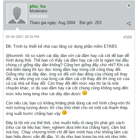
phu_ho
Moderator
Tham gia ngày:
Aug 2004
Bài gởi:
253
05-04-2007, 05:33 PM
#395
Ðề: Trình tự thiết kế nhà cao tầng sử dụng phần mềm ETABS.
@ksminh: tôi so sánh cái dây đàn với cái dầm hay cái cột để bạn dễ
hình dung thôi. Thế bạn có thấy cái dầm hay cái cột bị ngàm hai đầu
chúng có giống dây đàn không? Cũng hơi giống đấy chứ nhỉ? Khi cái
nhà biến dạng thì lực dọc trong dầm hay trong cột cũng thay đổi.
Giống như cái dây đàn, ứng xử đối với dao động của chúng sẽ thay
đổi, và nếu ứng xử của từng cái dầm cái cột thay đổi thì ứng xử của
cả cái nhà sẽ thay đổi. Còn thay đổi đến mức nào thì lại là một
chuyện khác, vì dù sao dầm hay cái cột chúng cũng không rung đến
mức kêu teng teng như cái dây đàn được
Còn nếu các bạn cứ khăng khăng phải dùng cái mô hình công-xôn thì
mới tưởng tượng được thì chịu khó nhét cho nó một cái thanh thép
ứng suất trước chẳng hạn vậy
Đây là tôi nói vui thế thôi, chứ muốn hiểu rõ ràng thì phải giở sách
(như cái tài liệu bac hien_nghiem đưa trên kia chẳng hạn), cầm bút
mà học. Chạy chương trình chỉ để làm minh họa chứ không làm các
bạn hiểu được vấn đề đâu. Ví dụ như bạn trung ha mà nói như trên