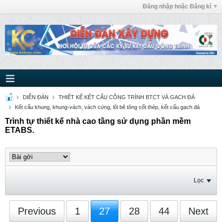
Đăng nhập hoặc Đăng kí
DIỄN ĐÀN
THIẾT KẾ KẾT CẤU CÔNG TRÌNH BTCT VÀ GẠCH ĐÁ
Kết cấu khung, khung-vách, vách cứng, lõi bê tông cốt thép, kết cấu gạch đá
Trình tự thiết kế nhà cao tầng sử dụng phần mềm
ETABS.
Lọc
Previous
1
27
28
44
Next