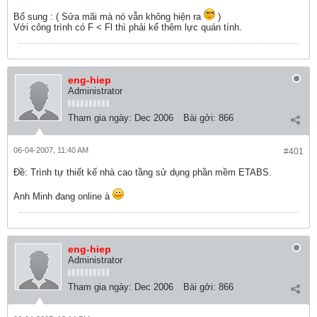
Bổ sung : ( Sửa mãi mà nó vẫn không hiện ra
)
Với công trình có F < Fl thì phải kể thêm lực quán tính.
eng-hiep
Administrator
Tham gia ngày:
Dec 2006
Bài gởi:
866
06-04-2007, 11:40 AM
#401
Ðề: Trình tự thiết kế nhà cao tầng sử dụng phần mềm ETABS.
Anh Minh đang online à
eng-hiep
Administrator
Tham gia ngày:
Dec 2006
Bài gởi:
866