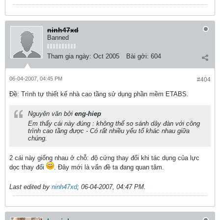
ninh47xd
Banned
Tham gia ngày:
Oct 2005
Bài gởi:
604
06-04-2007, 04:45 PM
#404
Ðề: Trình tự thiết kế nhà cao tầng sử dụng phần mềm ETABS.
Nguyên văn bởi
eng-hiep
Em thấy cái này đúng : không thể so sánh dây đàn với công
trình cao tầng được - Có rất nhiều yếu tố khác nhau giữa
chúng.
2 cái này giống nhau ở chỗ: độ cứng thay đổi khi tác dụng của lực
dọc thay đổi
. Đây mới là vấn đề ta đang quan tâm.
Last edited by
ninh47xd
;
06-04-2007, 04:47 PM
.