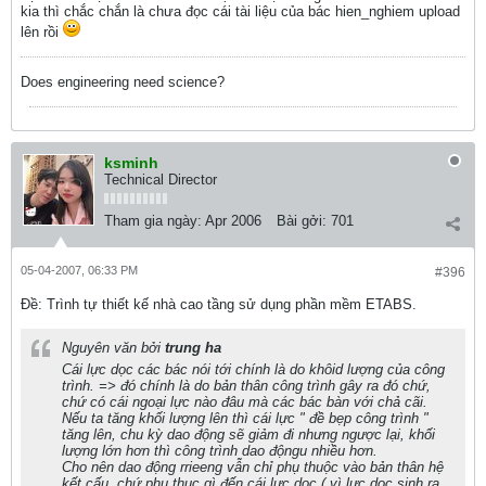
kia thì chắc chắn là chưa đọc cái tài liệu của bác hien_nghiem upload
lên rồi
Does engineering need science?
ksminh
Technical Director
Tham gia ngày:
Apr 2006
Bài gởi:
701
05-04-2007, 06:33 PM
#396
Ðề: Trình tự thiết kế nhà cao tầng sử dụng phần mềm ETABS.
Nguyên văn bởi
trung ha
Cái lực dọc các bác nói tới chính là do khôid lượng của công
trình. => đó chính là do bản thân công trình gây ra đó chứ,
chứ có cái ngoại lực nào đâu mà các bác bàn với chả cãi.
Nếu ta tăng khối lượng lên thì cái lực " đề bẹp công trình "
tăng lên, chu kỳ dao động sẽ giảm đi nhưng ngược lại, khối
lượng lớn hơn thì công trình dao độngu nhiều hơn.
Cho nên dao động rrieeng vẫn chỉ phụ thuộc vào bản thân hệ
kết cấu, chứ phụ thục gì đến cái lực dọc ( vì lực dọc sinh ra