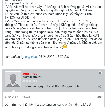
+ Về phần Combination :
- Việc đặt mỗi nơi như vậy thì không có ảnh hưởng gì cả. Vì cứ theo
nguyên lý cộng tác dụng như trong Strength of Material là được.
+ Các vấn đề trên em cũng có tham khảo một số thầy ở ĐHBK-
TPHCM và ĐHXD-HN.
+ Anh Minh và các bác có thể chỉ em 1 chút xíu về SAFE được
không ạ? Theo em hiểu là như thế này ( Không biết có đúng không
nữa - Mong được các bác chỉ bảo cho ) : Khi ta Run một công trình
trong Etabs xong thì ta Export mức sàn tầng mà ta cần tính nội lực
sang SAFE. Trong SAFE ta import file đã xuất ấy , tiếp theo là RUN
và xem nội lực.( Vì các tiết diện dầm ,cột , Sàn....Tải trọng...thì đã có
sẵn hết rồi nên ta không cần phải hiệu chỉnh gì nữa cả. Không biết em
làm như vậy có đúng không hả các bác? )
Last edited by
eng-hiep
;
06-04-2007, 11:30 AM
.
eng-hiep
Administrator
Tham gia ngày:
Dec 2006
Bài gởi:
866
06-04-2007, 11:35 AM
#400
Ðề: Trình tự thiết kế nhà cao tầng sử dụng phần mềm ETABS.