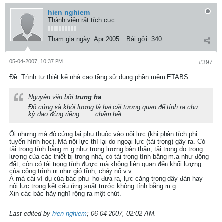
hien nghiem
Thành viên rất tích cực
Tham gia ngày:
Apr 2005
Bài gởi:
340
05-04-2007, 10:37 PM
#397
Ðề: Trình tự thiết kế nhà cao tầng sử dụng phần mềm ETABS.
Nguyên văn bởi
trung ha
Độ cứng và khôi lượng là hai cái tương quan để tính ra chu
kỳ dao động riêng........chấm hết.
Ôi nhưng mà độ cứng lại phụ thuộc vào nội lực (khi phân tích phi
tuyến hình học). Mà nội lực thì lại do ngoại lực (tải trọng) gây ra. Có
tải trọng tính bằng m.g như trọng lượng bản thân, tải trọng do trọng
lượng của các thiết bị trong nhà, có tải trọng tính bằng m.a như động
đất, còn có tải trọng tính được mà không liên quan đến khối lượng
của công trình m như gió tĩnh, cháy nổ v.v.
À mà cái ví dụ của bác phu_ho đưa ra, lực căng trong dây đàn hay
nội lực trong kết cấu ứng suất trước không tính bằng m.g.
Xin các bác hãy nghĩ rộng ra một chút.
Last edited by
hien nghiem
;
06-04-2007, 02:02 AM
.