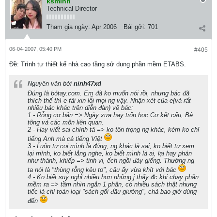
ksminh
Technical Director
Tham gia ngày:
Apr 2006
Bài gởi:
701
06-04-2007, 05:40 PM
#405
Ðề: Trình tự thiết kế nhà cao tầng sử dụng phần mềm ETABS.
Nguyên văn bởi
ninh47xd
Đúng là bótay.com. Em đã ko muốn nói rồi, nhưng bác đã
thích thế thì e fải xin lỗi mọi ng vậy. Nhận xét của e(và rất
nhiều bác khác trên diễn đàn) về bác:
1 - Rỗng cơ bản => Ngày xưa hay trốn học Cơ kết cấu, Bê
tông và các môn liên quan.
2 - Hay viết sai chính tả => ko tôn trọng ng khác, kém ko chỉ
tiếng Anh mà cả tiếng Việt
3 - Luôn tự coi mình là đúng, ng khác là sai, ko biết tự xem
lại mình, ko biết lắng nghe, ko biết mình là ai, lại hay phán
như thánh, khiếp => tinh vi, ếch ngồi đáy giếng. Thường ng
ta nói là "thùng rỗng kêu to", câu ấy vừa khít với bác
4 - Ko biết suy nghĩ nhiều hơn những j thấy đc khi chạy phần
mềm ra => tầm nhìn ngắn 1 phân, có nhiều sách thật nhưng
tiếc là chỉ toàn loại "sách gối đầu giường", chả bao giờ dùng
đến