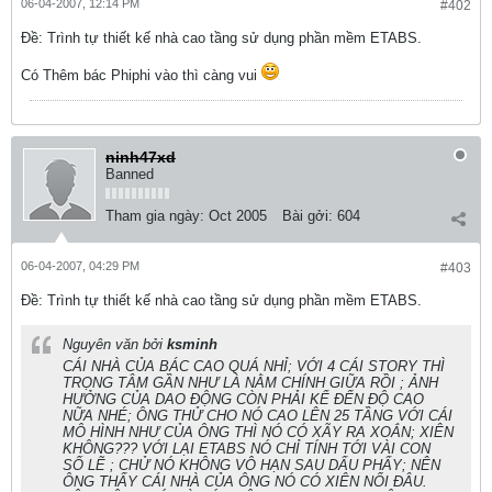
06-04-2007, 12:14 PM
#402
Ðề: Trình tự thiết kế nhà cao tầng sử dụng phần mềm ETABS.
Có Thêm bác Phiphi vào thì càng vui
ninh47xd
Banned
Tham gia ngày:
Oct 2005
Bài gởi:
604
06-04-2007, 04:29 PM
#403
Ðề: Trình tự thiết kế nhà cao tầng sử dụng phần mềm ETABS.
Nguyên văn bởi
ksminh
CÁI NHÀ CỦA BÁC CAO QUÁ NHỈ; VỚI 4 CÁI STORY THÌ
TRỌNG TÂM GẦN NHƯ LÀ NẰM CHÍNH GIỮA RỒI ; ẢNH
HƯỞNG CỦA DAO ĐỘNG CÒN PHẢI KỂ ĐẾN ĐỘ CAO
NỮA NHÉ; ÔNG THỬ CHO NÓ CAO LÊN 25 TẦNG VỚI CÁI
MÔ HÌNH NHƯ CỦA ÔNG THÌ NÓ CÓ XÃY RA XOẮN; XIÊN
KHÔNG??? VỚI LẠI ETABS NÓ CHỈ TÍNH TỚI VÀI CON
SỐ LẼ ; CHỬ NÓ KHÔNG VÔ HẠN SAU DẤU PHẨY; NÊN
ÔNG THẤY CÁI NHÀ CỦA ÔNG NÓ CÓ XIÊN NỔI ĐÂU.