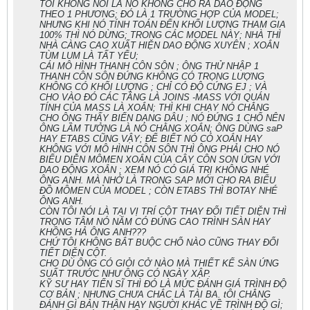
TÔI KHÔNG NÓI LÀ NÓ KHÔNG CHO RA DAO ĐỘNG
THEO 1 PHƯƠNG; ĐÓ LÀ 1 TRƯỜNG HỢP CỦA MODEL;
NHƯNG KHI NÓ TÍNH TOÁN ĐẾN KHỔI LƯỢNG THAM GIA
100% THÌ NÓ DỪNG; TRONG CÁC MODEL NÀY; NHÀ THÌ
NHÀ CÀNG CAO XUẤT HIỆN DAO ĐỘNG XUYÊN ; XOẮN
TÙM LUM LÀ TẤT YẾU;
CÁI MÔ HÌNH THANH CÔN SÔN ; ÔNG THỬ NHẬP 1
THANH CÔN SÔN ĐỨNG KHÔNG CÓ TRỌNG LƯỢNG
KHÔNG CÓ KHỐI LƯỢNG ; CHỈ CÓ ĐỘ CỨNG EJ ; VÀ
CHO VÀO ĐÓ CÁC TẦNG LÀ JOINS -MASS VỚI QUÁN
TÍNH CỦA MASS LÀ XOẮN; THÌ KHI CHẠY NÓ CHẲNG
CHO ÔNG THẤY BIẾN DẠNG DÂU ; NÓ ĐỨNG 1 CHỔ NÊN
ÔNG LẦM TƯỞNG LÀ NÓ CHẰNG XOẮN; ÔNG DÙNG saP
HAY ETABS CŨNG VẬY; ĐỂ BIẾT NÓ CÓ XOẮN HAY
KHÔNG VỚI MÔ HÌNH CÔN SÔN THÌ ÔNG PHẢI CHO NÓ
BIỂU DIỄN MÔMEN XOẮN CỦA CÂY CÔN SON ỨGN VỚI
DAO ĐỘNG XOẮN ; XEM NÓ CÓ GIÁ TRỊ KHÔNG NHÉ
ÔNG ANH. MÀ NHỚ LÀ TRONG SAP MỚI CHO RA BIỂU
ĐỒ MÔMEN CỦA MODEL ; CÒN ETABS THÌ BOTAY NHÉ
ÔNG ANH.
CÒN TÔI NÓI LÀ TẠI VỊ TRÍ CỘT THAY ĐỔI TIẾT DIỆN THÌ
TRỌNG TÂM NÓ NĂM CÓ ĐÚNG CAO TRÌNH SÀN HAY
KHÔNG HẢ ÔNG ANH???
CHỨ TÔI KHÔNG BẮT BUỘC CHỔ NÀO CŨNG THAY ĐỔI
TIẾT DIỆN CỘT.
CHO DÙ ÔNG CÓ GIỎI CỞ NÀO MÀ THIẾT KẾ SÀN ỨNG
SUẤT TRƯỚC NHƯ ÔNG CÓ NGÀY XẬP.
KỸ SƯ HAY TIẾN SĨ THÌ ĐÓ LÀ MỨC ĐÁNH GIÁ TRÌNH ĐỘ
CƠ BẢN ; NHƯNG CHƯA CHẮC LÀ TÀI BA. tÔI CHẲNG
ĐÁNH GÌ BẢN THÂN HAY NGƯỜI KHÁC VỀ TRÌNH ĐỘ GÌ;