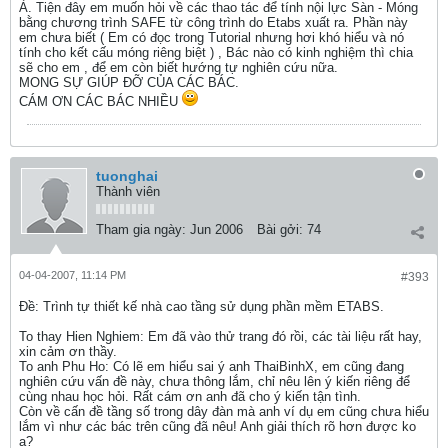
À. Tiện đây em muốn hỏi về các thao tác để tính nội lực Sàn - Móng
bằng chương trình SAFE từ công trình do Etabs xuất ra. Phần này
em chưa biết ( Em có đọc trong Tutorial nhưng hơi khó hiểu và nó
tính cho kết cấu móng riêng biệt ) , Bác nào có kinh nghiệm thì chia
sẽ cho em , để em còn biết hướng tự nghiên cứu nữa.
MONG SỰ GIÚP ĐỠ CỦA CÁC BÁC.
CÁM ƠN CÁC BÁC NHIỀU
tuonghai
Thành viên
Tham gia ngày:
Jun 2006
Bài gởi:
74
04-04-2007, 11:14 PM
#393
Ðề: Trình tự thiết kế nhà cao tầng sử dụng phần mềm ETABS.
To thay Hien Nghiem: Em đã vào thử trang đó rồi, các tài liệu rất hay,
xin cảm ơn thầy.
To anh Phu Ho: Có lẽ em hiểu sai ý anh ThaiBinhX, em cũng đang
nghiên cứu vấn đề này, chưa thông lắm, chỉ nêu lên ý kiến riêng để
cùng nhau học hỏi. Rất cám ơn anh đã cho ý kiến tận tình.
Còn về cấn đề tầng số trong dây đàn mà anh ví dụ em cũng chưa hiểu
lắm vì như các bác trên cũng đã nêu! Anh giải thích rõ hơn được ko
a?