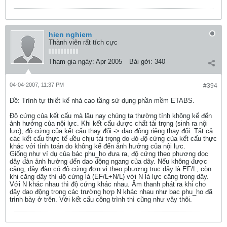
hien nghiem
Thành viên rất tích cực
Tham gia ngày:
Apr 2005
Bài gởi:
340
04-04-2007, 11:37 PM
#394
Ðề: Trình tự thiết kế nhà cao tầng sử dụng phần mềm ETABS.
Độ cứng của kết cấu mà lâu nay chúng ta thường tính không kể đến
ảnh hưởng của nội lực. Khi kết cấu được chất tải trọng (sinh ra nội
lực), độ cứng của kết cấu thay đổi -> dao động riêng thay đổi. Tất cả
các kết cấu thực tế đều chịu tải trọng do đó độ cứng của kết cấu thực
khác với tính toán do không kể đến ảnh hưởng của nội lực.
Giống như ví dụ của bác phu_ho đưa ra, độ cứng theo phương dọc
dây đàn ảnh hưởng đến dao động ngang của dây. Nếu không được
căng, dây đàn có độ cứng đơn vị theo phương trục dây là EF/L, còn
khi căng dây thì độ cứng là (EF/L+N/L) với N là lực căng trong dây.
Với N khác nhau thì độ cứng khác nhau. Âm thanh phát ra khi cho
dây dao động trong các trường hợp N khác nhau như bac phu_ho đã
trình bày ở trên. Với kết cấu công trình thì cũng như vây thôi.